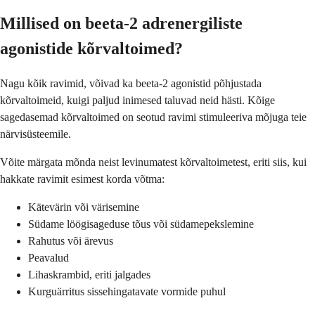
Millised on beeta-2 adrenergiliste
agonistide kõrvaltoimed?
Nagu kõik ravimid, võivad ka beeta-2 agonistid põhjustada
kõrvaltoimeid, kuigi paljud inimesed taluvad neid hästi. Kõige
sagedasemad kõrvaltoimed on seotud ravimi stimuleeriva mõjuga teie
närvisüsteemile.
Võite märgata mõnda neist levinumatest kõrvaltoimetest, eriti siis, kui
hakkate ravimit esimest korda võtma:
Kätevärin või värisemine
Südame löögisageduse tõus või südamepekslemine
Rahutus või ärevus
Peavalud
Lihaskrambid, eriti jalgades
Kurguärritus sissehingatavate vormide puhul