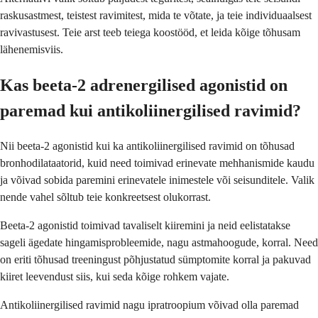
raskusastmest, teistest ravimitest, mida te võtate, ja teie individuaalsest
ravivastusest. Teie arst teeb teiega koostööd, et leida kõige tõhusam
lähenemisviis.
Kas beeta-2 adrenergilised agonistid on
paremad kui antikoliinergilised ravimid?
Nii beeta-2 agonistid kui ka antikoliinergilised ravimid on tõhusad
bronhodilataatorid, kuid need toimivad erinevate mehhanismide kaudu
ja võivad sobida paremini erinevatele inimestele või seisunditele. Valik
nende vahel sõltub teie konkreetsest olukorrast.
Beeta-2 agonistid toimivad tavaliselt kiiremini ja neid eelistatakse
sageli ägedate hingamisprobleemide, nagu astmahoogude, korral. Need
on eriti tõhusad treeningust põhjustatud sümptomite korral ja pakuvad
kiiret leevendust siis, kui seda kõige rohkem vajate.
Antikoliinergilised ravimid nagu ipratroopium võivad olla paremad