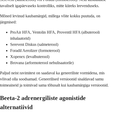
tavaliselt igapäevaseks kontrolliks, mitte kiireks leevenduseks.
Mõned levinud kaubamärgid, millega võite kokku puutuda, on
järgmised:
ProAir HFA, Ventolin HFA, Proventil HFA (albuterooli
inhalaatorid)
Serevent Diskus (salmeterool)
Foradil Aerolizer (formoterool)
Xopenex (levalbuterool)
Brovana (arformoterool nebulisaatorile)
Paljud neist ravimitest on saadaval ka geneeriliste vormidena, mis
võivad olla soodsamad. Geneerilised versioonid sisaldavad samu
toimeaineid ja toimivad sama tõhusalt kui kaubamärgiga versioonid.
Beeta-2 adrenergiliste agonistide
alternatiivid