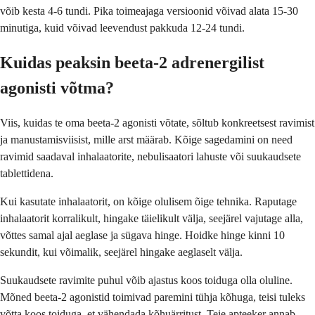
võib kesta 4-6 tundi. Pika toimeajaga versioonid võivad alata 15-30
minutiga, kuid võivad leevendust pakkuda 12-24 tundi.
Kuidas peaksin beeta-2 adrenergilist
agonisti võtma?
Viis, kuidas te oma beeta-2 agonisti võtate, sõltub konkreetsest ravimist
ja manustamisviisist, mille arst määrab. Kõige sagedamini on need
ravimid saadaval inhalaatorite, nebulisaatori lahuste või suukaudsete
tablettidena.
Kui kasutate inhalaatorit, on kõige olulisem õige tehnika. Raputage
inhalaatorit korralikult, hingake täielikult välja, seejärel vajutage alla,
võttes samal ajal aeglase ja sügava hinge. Hoidke hinge kinni 10
sekundit, kui võimalik, seejärel hingake aeglaselt välja.
Suukaudsete ravimite puhul võib ajastus koos toiduga olla oluline.
Mõned beeta-2 agonistid toimivad paremini tühja kõhuga, teisi tuleks
võtta koos toiduga, et vähendada kõhuärritust. Teie apteeker annab