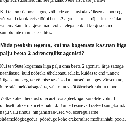
mõjutada südamerütmi, seega kaalub teie arst kasu ja riske.
Kui teil on südamehaigus, võib teie arst alustada väiksema annusega
või valida konkreetse tüüpi beeta-2 agonisti, mis mõjutab teie südant
vähem. Samuti jälgivad nad teid tähelepanelikult kõigi südame
sümptomite muutuste suhtes.
Mida peaksin tegema, kui ma kogemata kasutan liiga
palju beeta-2 adrenergilist agonisti?
Kui te võtate kogemata liiga palju oma beeta-2 agonisti, ärge sattuge
paanikasse, kuid pöörake tähelepanu sellele, kuidas te end tunnete.
Liiga suure koguse võtmise tavalised tunnused on tugev värisemine,
kiire südamelöögisagedus, valu rinnus või äärmiselt rahutu tunne.
Võtke kohe ühendust oma arsti või apteekriga, kui olete võtnud
oluliselt rohkem kui ette nähtud. Kui teil esinevad rasked sümptomid,
nagu valu rinnus, hingamisraskused või ebaregulaarne
südamelöögisagedus, pöörduge kohe erakorralise meditsiiniabi poole.