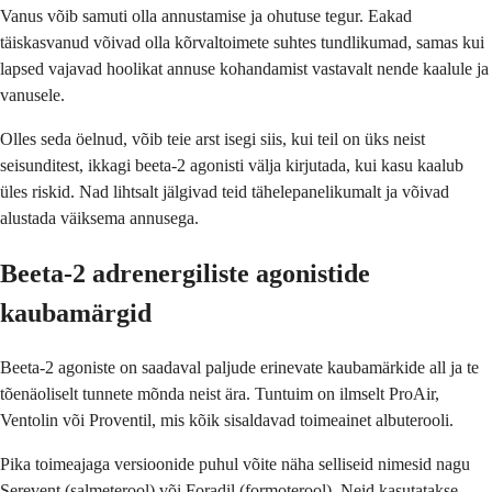
Vanus võib samuti olla annustamise ja ohutuse tegur. Eakad
täiskasvanud võivad olla kõrvaltoimete suhtes tundlikumad, samas kui
lapsed vajavad hoolikat annuse kohandamist vastavalt nende kaalule ja
vanusele.
Olles seda öelnud, võib teie arst isegi siis, kui teil on üks neist
seisunditest, ikkagi beeta-2 agonisti välja kirjutada, kui kasu kaalub
üles riskid. Nad lihtsalt jälgivad teid tähelepanelikumalt ja võivad
alustada väiksema annusega.
Beeta-2 adrenergiliste agonistide
kaubamärgid
Beeta-2 agoniste on saadaval paljude erinevate kaubamärkide all ja te
tõenäoliselt tunnete mõnda neist ära. Tuntuim on ilmselt ProAir,
Ventolin või Proventil, mis kõik sisaldavad toimeainet albuterooli.
Pika toimeajaga versioonide puhul võite näha selliseid nimesid nagu
Serevent (salmeterool) või Foradil (formoterool). Neid kasutatakse