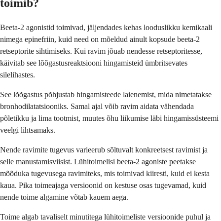
toimib?
Beeta-2 agonistid toimivad, jäljendades kehas looduslikku kemikaali
nimega epinefriin, kuid need on mõeldud ainult kopsude beeta-2
retseptorite sihtimiseks. Kui ravim jõuab nendesse retseptoritesse,
käivitab see lõõgastusreaktsiooni hingamisteid ümbritsevates
silelihastes.
See lõõgastus põhjustab hingamisteede laienemist, mida nimetatakse
bronhodilatatsiooniks. Samal ajal võib ravim aidata vähendada
põletikku ja lima tootmist, muutes õhu liikumise läbi hingamissüsteemi
veelgi lihtsamaks.
Nende ravimite tugevus varieerub sõltuvalt konkreetsest ravimist ja
selle manustamisviisist. Lühitoimelisi beeta-2 agoniste peetakse
mõõduka tugevusega ravimiteks, mis toimivad kiiresti, kuid ei kesta
kaua. Pika toimeajaga versioonid on kestuse osas tugevamad, kuid
nende toime algamine võtab kauem aega.
Toime algab tavaliselt minutitega lühitoimeliste versioonide puhul ja