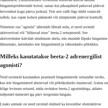
hingamisprobleemide korral, samas kui pikaajalised pakuvad pidevat
leevendust kogu päeva jooksul. Teie arst valib õige tüübi vastavalt
sellele, kas vajate kohest päästeabi või sümptomite pidevat kontrolli.
Nimetuse osa "agonist" tähendab lihtsalt seda, et need ravimid
aktiveerivad või "lülitavad sisse" beeta-2 retseptoreid. See
aktiveerimine käivitab sündmuste ahela, mis muudab lõpuks hingamise
lihtsamaks, laiendades teie hingamisteid ja vähendades põletikku.
Milleks kasutatakse beeta-2 adrenergilist
agonisti?
Neid ravimeid kasutatakse peamiselt hingamisteede seisundite raviks,
kus teie hingamisteed ahenevad või põletikuliseks muutuvad. Astma on
kõige levinum seisund, mida ravitakse beeta-2 agonistidega, aidates
miljonitel inimestel iga päev kergemini hingata.
Lisaks astmale on need ravimid olulised ka kroonilise obstruktiivse