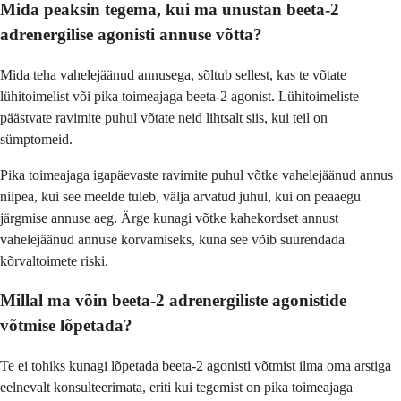
Mida peaksin tegema, kui ma unustan beeta-2
adrenergilise agonisti annuse võtta?
Mida teha vahelejäänud annusega, sõltub sellest, kas te võtate
lühitoimelist või pika toimeajaga beeta-2 agonist. Lühitoimeliste
päästvate ravimite puhul võtate neid lihtsalt siis, kui teil on
sümptomeid.
Pika toimeajaga igapäevaste ravimite puhul võtke vahelejäänud annus
niipea, kui see meelde tuleb, välja arvatud juhul, kui on peaaegu
järgmise annuse aeg. Ärge kunagi võtke kahekordset annust
vahelejäänud annuse korvamiseks, kuna see võib suurendada
kõrvaltoimete riski.
Millal ma võin beeta-2 adrenergiliste agonistide
võtmise lõpetada?
Te ei tohiks kunagi lõpetada beeta-2 agonisti võtmist ilma oma arstiga
eelnevalt konsulteerimata, eriti kui tegemist on pika toimeajaga