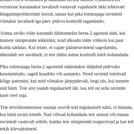
versioone kasutatakse tavaliselt vastavalt vajadusele äkki tekkivate
hingamisprobleemide korral, samas kui pika toimeajaga ravimeid
võetakse tavaliselt iga päev pideva kontrolli tagamiseks.
Astma raviks võite kasutada lühitoimelist beeta-2 agonisti alati, kui
tunnete sümptomite tekkimist, kuid ideaalis mitte rohkem kui paar
korda nädalas. Kui leiate, et vajate päästeravimeid sagedamini,
tähendab see tavaliselt, et teie üldist astma kontrolli tuleb kohandada.
Pika toimeajaga beeta-2 agonistid määratakse üldjuhul pidevaks
kasutamiseks, sageli kuudeks või aastateks. Need ravimid toimivad
kõige paremini, kui neid võetakse järjepidevalt, isegi siis, kui tunnete
end hästi. Teie arst vaatab regulaarselt üle, kas teil on seda ravimite
taset veel vaja.
Teie tervishoiuteenuse osutaja soovib teid regulaarselt näha, et hinnata,
kui hästi ravim toimib. Nad võivad kohandada teie annust või muuta
ravimeid vastavalt sellele, kuidas teie sümptomid reageerivad ja kas teil
tekib kõrvaltoimeid.