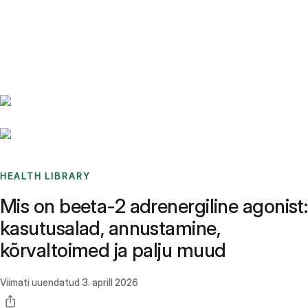
Benchmarks
Stories
FAQ
Sign up / Log in
HEALTH LIBRARY
Mis on beeta-2 adrenergiline agonist:
kasutusalad, annustamine,
kõrvaltoimed ja palju muud
Viimati uuendatud
3. aprill 2026