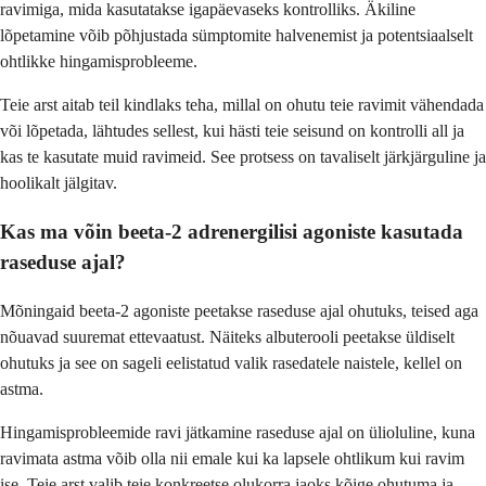
ravimiga, mida kasutatakse igapäevaseks kontrolliks. Äkiline
lõpetamine võib põhjustada sümptomite halvenemist ja potentsiaalselt
ohtlikke hingamisprobleeme.
Teie arst aitab teil kindlaks teha, millal on ohutu teie ravimit vähendada
või lõpetada, lähtudes sellest, kui hästi teie seisund on kontrolli all ja
kas te kasutate muid ravimeid. See protsess on tavaliselt järkjärguline ja
hoolikalt jälgitav.
Kas ma võin beeta-2 adrenergilisi agoniste kasutada
raseduse ajal?
Mõningaid beeta-2 agoniste peetakse raseduse ajal ohutuks, teised aga
nõuavad suuremat ettevaatust. Näiteks albuterooli peetakse üldiselt
ohutuks ja see on sageli eelistatud valik rasedatele naistele, kellel on
astma.
Hingamisprobleemide ravi jätkamine raseduse ajal on ülioluline, kuna
ravimata astma võib olla nii emale kui ka lapsele ohtlikum kui ravim
ise. Teie arst valib teie konkreetse olukorra jaoks kõige ohutuma ja