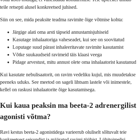
teile retsepti alusel konkreetsed juhised.
Siin on see, mida peaksite teadma ravimite õige võtmise kohta:
Järgige alati oma arsti täpseid annustamisjuhiseid
Kasutage inhalaatoriga vaheseadet, kui see on soovitatud
Loputage suud pärast inhaleeritavate ravimite kasutamist
Võtke suukaudseid ravimeid täis klaasi veega
Pidage arvestust, mitu annust olete oma inhalaatorist kasutanud
Kui kasutate nebulisaatorit, on ravim vedeliku kujul, mis muudetakse
peeneks uduks. See meetod on sageli lihtsam lastele või inimestele,
kellel on raskusi inhalaatorite õige kasutamisega.
Kui kaua peaksin ma beeta-2 adrenergilist
agonisti võtma?
Ravi kestus beeta-2 agonistidega varieerub oluliselt sõltuvalt teie
konkreetsest seisundist ja määratud ravimi tüübist. Lühitoimelisi