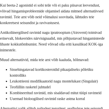
Kui beeta-2 agonistid ei sobi teile või ei paku piisavat leevendust,
võivad hingamisprobleemide ohjamisel aidata mitmed alternatiivsed
ravimid. Teie arst võib neid võimalusi soovitada, lähtudes teie
konkreetsest seisundist ja ravivastusest.
Antikoliinergilised ravimid nagu ipratroopium (Atrovent) toimivad
erinevalt, blokeerides närvisignaalid, mis põhjustavad hingamisteede
lihaste kokkutõmbumist. Need võivad olla eriti kasulikud KOK-iga
inimestele.
Muud alternatiivid, mida teie arst võib kaaluda, hõlmavad:
Sissehingatavad kortikosteroidid pikaajaliseks põletiku
kontrolliks
Leukotrieeni modifikaatorid nagu montelukast (Singulair)
Teofülliin rasketel juhtudel
Kombineeritud ravimid, mis sisaldavad mitut tüüpi ravimeid
Uuemad bioloogilised ravimid raske astma korral
Alternatiivi valik sõltub paljudest teguritest, sealhulgas teie seisundi