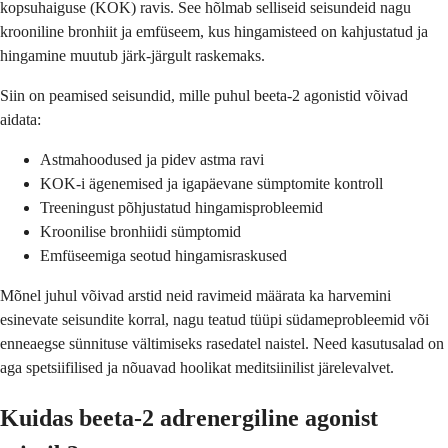
kopsuhaiguse (KOK) ravis. See hõlmab selliseid seisundeid nagu
krooniline bronhiit ja emfüseem, kus hingamisteed on kahjustatud ja
hingamine muutub järk-järgult raskemaks.
Siin on peamised seisundid, mille puhul beeta-2 agonistid võivad
aidata:
Astmahoodused ja pidev astma ravi
KOK-i ägenemised ja igapäevane sümptomite kontroll
Treeningust põhjustatud hingamisprobleemid
Kroonilise bronhiidi sümptomid
Emfüseemiga seotud hingamisraskused
Mõnel juhul võivad arstid neid ravimeid määrata ka harvemini
esinevate seisundite korral, nagu teatud tüüpi südameprobleemid või
enneaegse sünnituse vältimiseks rasedatel naistel. Need kasutusalad on
aga spetsiifilised ja nõuavad hoolikat meditsiinilist järelevalvet.
Kuidas beeta-2 adrenergiline agonist