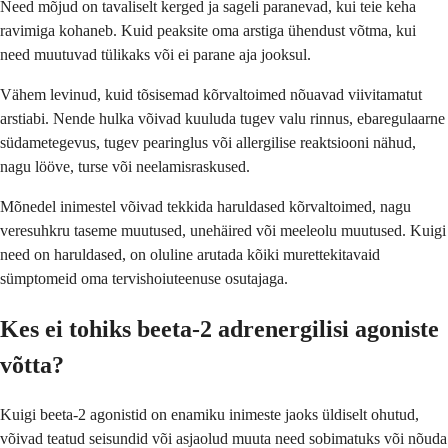
Need mõjud on tavaliselt kerged ja sageli paranevad, kui teie keha
ravimiga kohaneb. Kuid peaksite oma arstiga ühendust võtma, kui
need muutuvad tülikaks või ei parane aja jooksul.
Vähem levinud, kuid tõsisemad kõrvaltoimed nõuavad viivitamatut
arstiabi. Nende hulka võivad kuuluda tugev valu rinnus, ebaregulaarne
südametegevus, tugev pearinglus või allergilise reaktsiooni nähud,
nagu lööve, turse või neelamisraskused.
Mõnedel inimestel võivad tekkida haruldased kõrvaltoimed, nagu
veresuhkru taseme muutused, unehäired või meeleolu muutused. Kuigi
need on haruldased, on oluline arutada kõiki murettekitavaid
sümptomeid oma tervishoiuteenuse osutajaga.
Kes ei tohiks beeta-2 adrenergilisi agoniste
võtta?
Kuigi beeta-2 agonistid on enamiku inimeste jaoks üldiselt ohutud,
võivad teatud seisundid või asjaolud muuta need sobimatuks või nõuda