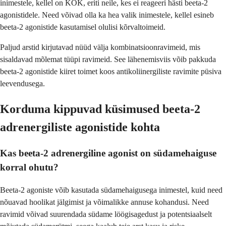
inimestele, kellel on KOK, eriti neile, kes ei reageeri hästi beeta-2
agonistidele. Need võivad olla ka hea valik inimestele, kellel esineb
beeta-2 agonistide kasutamisel olulisi kõrvaltoimeid.
Paljud arstid kirjutavad nüüd välja kombinatsioonravimeid, mis
sisaldavad mõlemat tüüpi ravimeid. See lähenemisviis võib pakkuda
beeta-2 agonistide kiiret toimet koos antikoliinergiliste ravimite püsiva
leevendusega.
Korduma kippuvad küsimused beeta-2
adrenergiliste agonistide kohta
Kas beeta-2 adrenergiline agonist on südamehaiguse
korral ohutu?
Beeta-2 agoniste võib kasutada südamehaigusega inimestel, kuid need
nõuavad hoolikat jälgimist ja võimalikke annuse kohandusi. Need
ravimid võivad suurendada südame löögisagedust ja potentsiaalselt