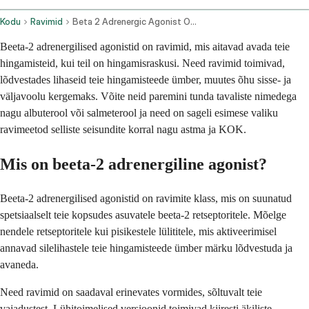
Kodu
Ravimid
Beta 2 Adrenergic Agonist Oral Route Injection Route
Beeta-2 adrenergilised agonistid on ravimid, mis aitavad avada teie
hingamisteid, kui teil on hingamisraskusi. Need ravimid toimivad,
lõdvestades lihaseid teie hingamisteede ümber, muutes õhu sisse- ja
väljavoolu kergemaks. Võite neid paremini tunda tavaliste nimedega
nagu albuterool või salmeterool ja need on sageli esimese valiku
ravimeetod selliste seisundite korral nagu astma ja KOK.
Mis on beeta-2 adrenergiline agonist?
Beeta-2 adrenergilised agonistid on ravimite klass, mis on suunatud
spetsiaalselt teie kopsudes asuvatele beeta-2 retseptoritele. Mõelge
nendele retseptoritele kui pisikestele lülititele, mis aktiveerimisel
annavad silelihastele teie hingamisteede ümber märku lõdvestuda ja
avaneda.
Need ravimid on saadaval erinevates vormides, sõltuvalt teie
vajadustest. Lühitoimelised versioonid toimivad kiiresti äkiliste