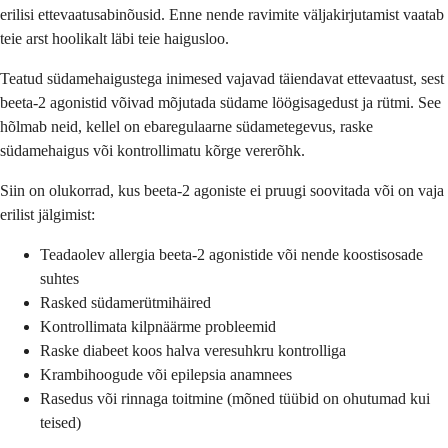
erilisi ettevaatusabinõusid. Enne nende ravimite väljakirjutamist vaatab
teie arst hoolikalt läbi teie haigusloo.
Teatud südamehaigustega inimesed vajavad täiendavat ettevaatust, sest
beeta-2 agonistid võivad mõjutada südame löögisagedust ja rütmi. See
hõlmab neid, kellel on ebaregulaarne südametegevus, raske
südamehaigus või kontrollimatu kõrge vererõhk.
Siin on olukorrad, kus beeta-2 agoniste ei pruugi soovitada või on vaja
erilist jälgimist:
Teadaolev allergia beeta-2 agonistide või nende koostisosade
suhtes
Rasked südamerütmihäired
Kontrollimata kilpnäärme probleemid
Raske diabeet koos halva veresuhkru kontrolliga
Krambihoogude või epilepsia anamnees
Rasedus või rinnaga toitmine (mõned tüübid on ohutumad kui
teised)