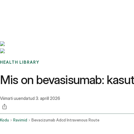
Benchmarks
Stories
FAQ
Sign up / Log in
HEALTH LIBRARY
Mis on bevasisumab: kasut
Viimati uuendatud
3. aprill 2026
Kodu
Ravimid
Bevacizumab Adcd Intravenous Route