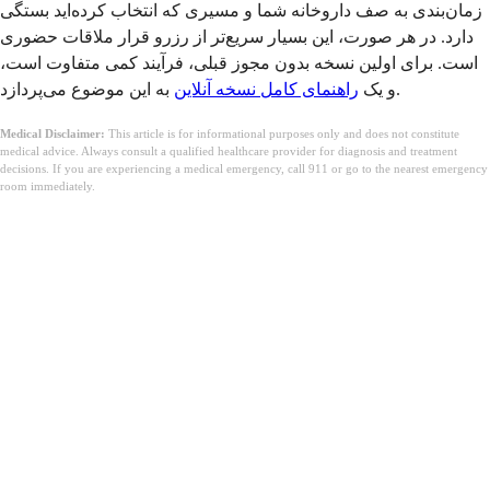
زمان‌بندی به صف داروخانه شما و مسیری که انتخاب کرده‌اید بستگی
دارد. در هر صورت، این بسیار سریع‌تر از رزرو قرار ملاقات حضوری
است. برای اولین نسخه بدون مجوز قبلی، فرآیند کمی متفاوت است،
به این موضوع می‌پردازد.
و یک
راهنمای کامل نسخه آنلاین
Medical Disclaimer:
This article is for informational purposes only and does not constitute
medical advice. Always consult a qualified healthcare provider for diagnosis and treatment
decisions. If you are experiencing a medical emergency, call 911 or go to the nearest emergency
room immediately.