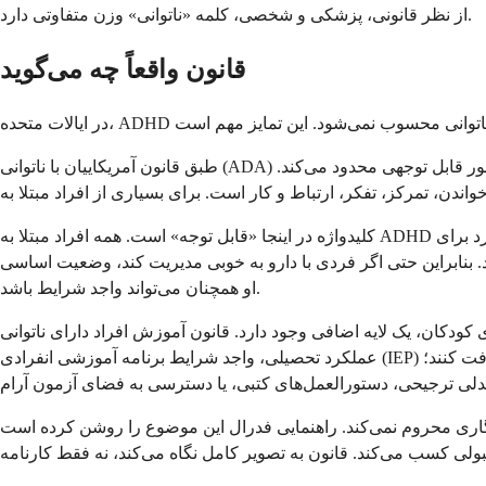
از نظر قانونی، پزشکی و شخصی، کلمه «ناتوانی» وزن متفاوتی دارد.
قانون واقعاً چه می‌گوید
طبق قانون آمریکاییان با ناتوانی (ADA) و بخش ۵۰۴ قانون توانبخشی، ناتوانی به عنوان اختلال فیزیکی یا ذهنی تعریف می‌شود که یکی یا چند مورد از فعالیت‌های اصلی زندگی را به طور قابل توجهی محدود می‌کند.
کلیدواژه در اینجا «قابل توجه» است. همه افراد مبتلا به ADHD از نظر قانونی به این حد نمی‌رسند. تعیین این موضوع به صورت موردی انجام می‌شود و بررسی می‌شود که این وضعیت تا چه حد در توانایی فرد برای
شود. بنابراین حتی اگر فردی با دارو به خوبی مدیریت کند، وضعیت اساسی
او همچنان می‌تواند واجد شرایط باشد.
ان، یک لایه اضافی وجود دارد. قانون آموزش افراد دارای ناتوانی (IDEA) حمایت‌هایی را در محیط‌های مدرسه فراهم می‌کند. کودک مبتلا به ADHD ممکن است در صورت اختلال قابل توجه وضعیتش در
عملکرد تحصیلی، واجد شرایط برنامه آموزشی انفرادی (IEP) باشد. اگر تأثیر واقعی باشد اما به سطحی نرسد که نیاز به آموزش تخصصی داشته باشد، ممکن است به جای آن یک برنامه ۵۰۴ دریافت کنند؛
 فدرال این موضوع را روشن کرده است. ADHD می‌تواند تمرکز، سازماندهی و تکمیل وظایف را به طور قابل توجهی