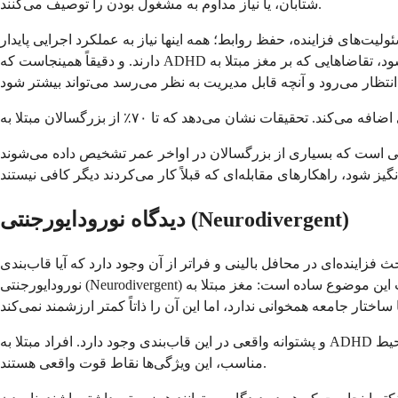
شتابان، یا نیاز مداوم به مشغول بودن را توصیف می‌کنند.
لیت‌های فزاینده، حفظ روابط؛ همه اینها نیاز به عملکرد اجرایی پایدار
دارند. و دقیقاً همینجاست که ADHD بیشترین ضربه را وارد می‌کند. بنابراین در حالی که وضعیت خود ممکن است بدتر نشود، تقاضاهایی که بر مغز مبتلا به ADHD وارد می‌شود در حال افزایش است. شکاف بین
بزرگسالان در اواخر عمر تشخیص داده می‌شوند. ADHD آنها همیشه وجود داشته است، اما یا پنهان شده بود، یا جبران شده بود، یا به چیز دیگری نسبت داده شده بود. به
دیدگاه نورودایورجنتی (Neurodivergent)
زاینده‌ای در محافل بالینی و فراتر از آن وجود دارد که آیا قاب‌بندی ADHD به عنوان یک «ناتوانی» مفیدترین راه برای فکر کردن به آن است. بسیاری از افراد مبتلا به ADHD ترجیح می‌دهند خود را
نورودایورجنتی (Neurodivergent) توصیف کنند. ایده پشت این موضوع ساده است: مغز مبتلا به ADHD معیوب نیست. به روشی متفاوت سیم‌کشی شده است. انگیزه، توجه و پاداش را به گونه‌ای پردازش می‌کند
و پشتوانه واقعی در این قاب‌بندی وجود دارد. افراد مبتلا به ADHD اغلب ویژگی‌هایی مانند خلاقیت، انرژی بالا، سازگاری و توانایی تمرکز شدید بر وظایفی که برایشان جذاب است را به ارمغان می‌آورند. در محیط
مناسب، این ویژگی‌ها نقاط قوت واقعی هستند.