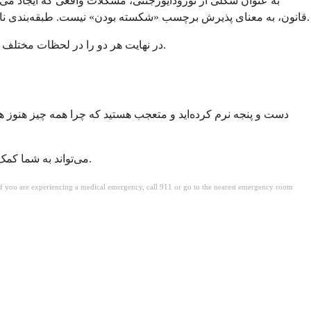
قانون، به معنای پذیرش برچسب «شکسته بودن» نیست. طبقه‌بندی ناتوانی برای باز کردن پشتیبانی - سازگاری‌ها، حمایت‌ها، منابع - وجود دارد. قاب‌بندی نورودایورجنتی برای کاهش انگ و تکریم کل فرد وجود دارد.
هیچ‌کدام نیازی به پیروزی ندارد. آنها اهداف متفاوتی را دنبال می‌کنند، و اکثر افراد مبتلا به ADHD در نهایت هر دو را در لحظات مختلف بسته به آنچه نیاز دارند، در خود نگه می‌دارند.
می‌تواند به شما کمک کند تا این موضوع را بفهمید.
. If you are experiencing a medical emergency, call 911 or go to the nearest emergency room