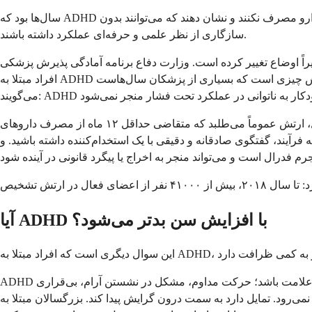
سال‌ها بود که ADHD به عنوان یک وضعیت محروم‌کننده در تمام شاخه‌ها تلقی می‌شد. از متقاضیان خواسته می‌شد که برای مدت طولانی، گاهی ۲۴ ماه یا بیشتر، دارو مصرف نکنند و نشان دهند که می‌توانند بدون
سازگاری از نظر علمی و حرفه‌ای عملکرد داشته باشند.
رده است. وزارت دفاع برنامه آمادگی پذیرش پزشکی (MARP) را راه‌اندازی کرد که الزامات معافیت را برای ۵۱ وضعیت، از جمله ADHD، حذف کرد. این بدان معنا نیست که همه
افراد مبتلا به ADHD اکنون می‌توانند بدون سوال پذیرفته شوند. اما به این معنی است که فرآیند کمتر از گذشته محدودکننده است. ارتش در حال شروع به پذیرش چیزی است که بسیاری از پزشکان سال‌هاست
جزئیات همچنان بسته به شاخه متفاوت است. به عنوان مثال، ارتش عموماً می‌طلبد که متقاضی حداقل ۱۲ ماه از مصرف داروهای ADHD خودداری کرده باشد و بتواند سابقه موفقیت تحصیلی یا کاری بدون
رآیند، گفتگوی صادقانه و دقیقی با یک استخدام‌کننده داشته باشید. و
آیا ADHD با افزایش سن بدتر می‌شود؟
ADHD خود لزوماً با گذشت زمان بدتر نمی‌شود. اما روش بروز آن در زندگی روزمره می‌تواند تغییر کند. در کودکان، بیش‌فعالی تمایل دارد بارزترین علامت باشد؛ حرکت مداوم، مشکل در نشستن آرام، بی‌قراری
ه سمت درون گرایش پیدا کند. بزرگسالان مبتلا به ADHD اغلب احساس بی‌قراری درونی، افکار