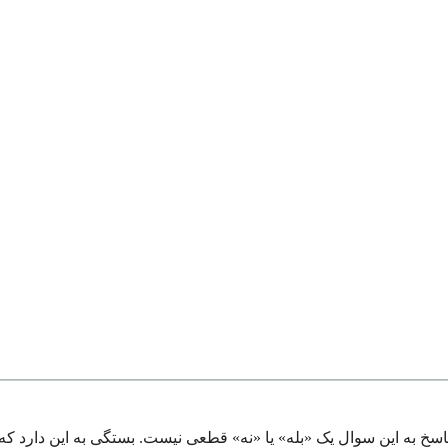
اسخ به این سوال یک «بله» یا «نه» قطعی نیست. بستگی به این دارد که چه کسی سوال را می‌پرسد، در چه 