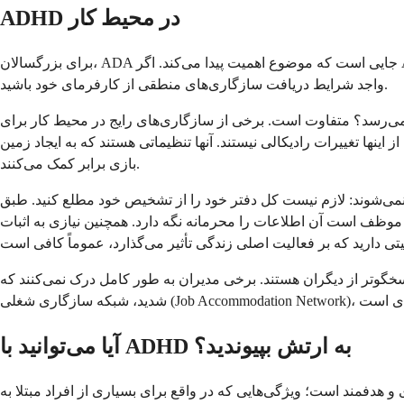
ADHD در محیط کار
برای بزرگسالان، ADA جایی است که موضوع اهمیت پیدا می‌کند. اگر ADHD به طور قابل توجهی توانایی شما برای تمرکز، سازماندهی، مدیریت زمان، یا انجام وظایف اصلی شغلی را محدود کند، ممکن است
واجد شرایط دریافت سازگاری‌های منطقی از کارفرمای خود باشید.
ز سازگاری‌های رایج در محیط کار برای ADHD شامل مهلت‌های انعطاف‌پذیر برای وظایف غیر فوری، دستورالعمل‌های کتبی به جای شفاهی، اجازه
نها تغییرات رادیکالی نیستند. آنها تنظیماتی هستند که به ایجاد زمین
بازی برابر کمک می‌کنند.
 از تشخیص خود مطلع کنید. طبق ADA، شما فقط باید به منابع انسانی یا سرپرست مستقیم خود اطلاع دهید، و تنها در صورتی که
نگه دارد. همچنین نیازی به اثبات ADHD خود به هیچ روش خاصی ندارید؛ نامه‌ای از پزشک معالج شما که بیان
مدیران به طور کامل درک نمی‌کنند که ADHD چیست یا چرا سازگاری‌ها ضروری هستند. اگر با مقاومت مواجه
آیا می‌توانید با ADHD به ارتش بپیوندید؟