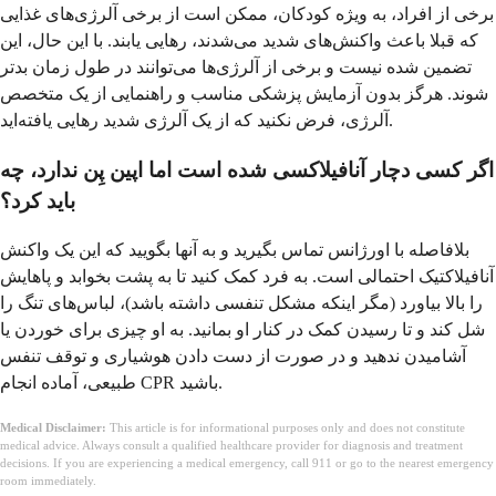
برخی از افراد، به ویژه کودکان، ممکن است از برخی آلرژی‌های غذایی
که قبلا باعث واکنش‌های شدید می‌شدند، رهایی یابند. با این حال، این
تضمین شده نیست و برخی از آلرژی‌ها می‌توانند در طول زمان بدتر
شوند. هرگز بدون آزمایش پزشکی مناسب و راهنمایی از یک متخصص
آلرژی، فرض نکنید که از یک آلرژی شدید رهایی یافته‌اید.
اگر کسی دچار آنافیلاکسی شده است اما اپین پِن ندارد، چه
باید کرد؟
بلافاصله با اورژانس تماس بگیرید و به آنها بگویید که این یک واکنش
آنافیلاکتیک احتمالی است. به فرد کمک کنید تا به پشت بخوابد و پاهایش
را بالا بیاورد (مگر اینکه مشکل تنفسی داشته باشد)، لباس‌های تنگ را
شل کند و تا رسیدن کمک در کنار او بمانید. به او چیزی برای خوردن یا
آشامیدن ندهید و در صورت از دست دادن هوشیاری و توقف تنفس
طبیعی، آماده انجام CPR باشید.
Medical Disclaimer:
This article is for informational purposes only and does not constitute
medical advice. Always consult a qualified healthcare provider for diagnosis and treatment
decisions. If you are experiencing a medical emergency, call 911 or go to the nearest emergency
room immediately.