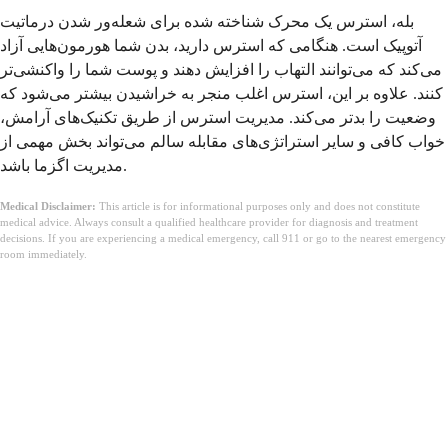
بله، استرس یک محرک شناخته شده برای شعله‌ور شدن درماتیت
آتوپیک است. هنگامی که استرس دارید، بدن شما هورمون‌هایی آزاد
می‌کند که می‌توانند التهاب را افزایش دهند و پوست شما را واکنشی‌تر
کنند. علاوه بر این، استرس اغلب منجر به خراشیدن بیشتر می‌شود که
وضعیت را بدتر می‌کند. مدیریت استرس از طریق تکنیک‌های آرامش،
خواب کافی و سایر استراتژی‌های مقابله سالم می‌تواند بخش مهمی از
مدیریت اگزما باشد.
Medical Disclaimer:
This article is for informational purposes only and does not constitute
medical advice. Always consult a qualified healthcare provider for diagnosis and treatment
decisions. If you are experiencing a medical emergency, call 911 or go to the nearest emergency
room immediately.