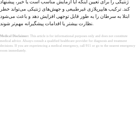
ژنتیکی را برای تعیین اینکه آیا آزمایش مناسب است یا خیر، پیشنهاد
کند. ترکیب هایپرپلازی غیرطبیعی و جهش‌های ژنتیکی می‌تواند خطر
ابتلا به سرطان را به طور قابل توجهی افزایش دهد و باعث می‌شود
نظارت بیشتر یا اقدامات پیشگیرانه مهم‌تر شوند.
Medical Disclaimer:
This article is for informational purposes only and does not constitute
medical advice. Always consult a qualified healthcare provider for diagnosis and treatment
decisions. If you are experiencing a medical emergency, call 911 or go to the nearest emergency
room immediately.