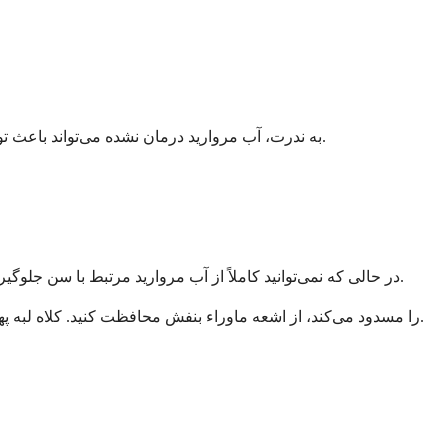
به ندرت، آب مروارید درمان نشده می‌تواند باعث تورم عدسی و مسدود شدن تخلیه مایع شود و منجر به افزایش فشار چشم دردناک شود. به همین دلیل است که نظارت منظم بسیار مهم است.
در حالی که نمی‌توانید کاملاً از آب مروارید مرتبط با سن جلوگیری کنید، می‌توانید چندین گام برای کاهش خطر و کند کردن پیشرفت آن بردارید. این عادات سالم برای سلامت کلی چشم شما نیز مفید هستند.
چشم‌های خود را با استفاده از عینک آفتابی که 100٪ اشعه UVA و UVB را مسدود می‌کند، از اشعه ماوراء بنفش محافظت کنید. کلاه لبه پهن، به ویژه در ساعات اوج آفتاب، محافظت بیشتری را فراهم می‌کند.