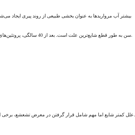
بیشتر آب مرواریدها به عنوان بخشی طبیعی از روند پیری ایجاد می‌شو
سن به طور قطع شایع‌ترین علت است. بعد از 40 سالگی، پروتئین‌های موجود در عدسی شما به طور طبیعی شروع به تجزیه و تجمع می‌کنند. تا سن 60 سالگی، بیشتر افراد تا حدی دچار تشکیل آب مروارید هستند.
علل کمتر شایع اما مهم شامل قرار گرفتن در معرض تشعشع، برخی اختلالات ژنتیکی و جراحی قبلی چشم است. برخی از نوزادان به دلیل عفونت در دوران بارداری یا شرایط ژنتیکی با آب مروارید متولد می‌شوند.