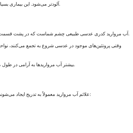
آلودتر می‌شود. این بیماری بسیار شایع است و میلیون‌ها نفر در سراسر جهان را تحت تأثیر قرار می‌دهد، و خبر خوب این است که با پزشکی مدرن به راحتی قابل درمان است.
آب مروارید کدری عدسی طبیعی چشم شماست که در پشت قسمت رنگی چشم (عنبیه) قرار دارد. عدسی شما معمولاً شفاف است و به تمرکز نور بر روی پشت چشم شما کمک می‌کند تا بتوانید به وضوح ببینید.
وقتی پروتئین‌های موجود در عدسی شروع به تجمع می‌کنند، نواحی کد
بیشتر آب مرواریدها به آرامی در طول ماه‌ها یا سال‌ها ایجاد می‌شوند. ممکن است در ابتدا متوجه تغییرات در بینایی خود نشوید، اما با بزرگ‌تر شدن آب مروارید، قابل توجه تر می‌شود.
علائم آب مروارید معمولاً به تدریج ایجاد می‌شوند و ممکن است در ابتدا متوجه تغییر بینایی خود نشوید. در اینجا نشانه‌هایی وجود دارد که بسیاری از افراد با پیشرفت آب مروارید تجربه می‌کنند: