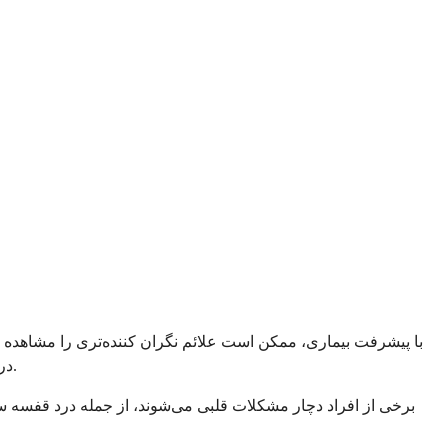
با پیشرفت بیماری، ممکن است علائم نگران کننده‌تری را مشاهده ک
درگیری اعصاب می‌تواند باعث سوزن سوزن شدن، بی‌حسی یا ضعف در دست‌ها و پاهای شما شود که پزشکان آن را نوروپاتی محیطی می‌نامند.
برخی از افراد دچار مشکلات قلبی می‌شوند، از جمله درد قفسه سین