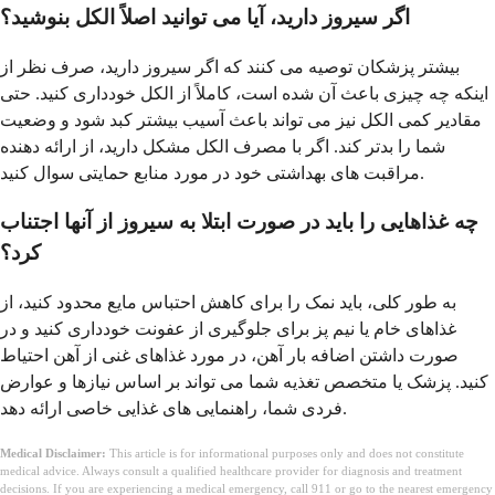
اگر سیروز دارید، آیا می توانید اصلاً الکل بنوشید؟
بیشتر پزشکان توصیه می کنند که اگر سیروز دارید، صرف نظر از
اینکه چه چیزی باعث آن شده است، کاملاً از الکل خودداری کنید. حتی
مقادیر کمی الکل نیز می تواند باعث آسیب بیشتر کبد شود و وضعیت
شما را بدتر کند. اگر با مصرف الکل مشکل دارید، از ارائه دهنده
مراقبت های بهداشتی خود در مورد منابع حمایتی سوال کنید.
چه غذاهایی را باید در صورت ابتلا به سیروز از آنها اجتناب
کرد؟
به طور کلی، باید نمک را برای کاهش احتباس مایع محدود کنید، از
غذاهای خام یا نیم پز برای جلوگیری از عفونت خودداری کنید و در
صورت داشتن اضافه بار آهن، در مورد غذاهای غنی از آهن احتیاط
کنید. پزشک یا متخصص تغذیه شما می تواند بر اساس نیازها و عوارض
فردی شما، راهنمایی های غذایی خاصی ارائه دهد.
Medical Disclaimer:
This article is for informational purposes only and does not constitute
medical advice. Always consult a qualified healthcare provider for diagnosis and treatment
decisions. If you are experiencing a medical emergency, call 911 or go to the nearest emergency