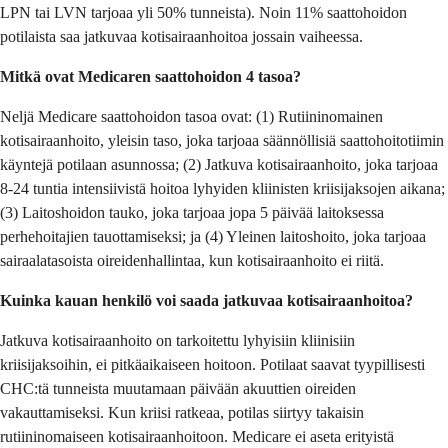
LPN tai LVN tarjoaa yli 50% tunneista). Noin 11% saattohoidon
potilaista saa jatkuvaa kotisairaanhoitoa jossain vaiheessa.
Mitkä ovat Medicaren saattohoidon 4 tasoa?
Neljä Medicare saattohoidon tasoa ovat: (1) Rutiininomainen
kotisairaanhoito, yleisin taso, joka tarjoaa säännöllisiä saattohoitotiimin
käyntejä potilaan asunnossa; (2) Jatkuva kotisairaanhoito, joka tarjoaa
8-24 tuntia intensiivistä hoitoa lyhyiden kliinisten kriisijaksojen aikana;
(3) Laitoshoidon tauko, joka tarjoaa jopa 5 päivää laitoksessa
perhehoitajien tauottamiseksi; ja (4) Yleinen laitoshoito, joka tarjoaa
sairaalatasoista oireidenhallintaa, kun kotisairaanhoito ei riitä.
Kuinka kauan henkilö voi saada jatkuvaa kotisairaanhoitoa?
Jatkuva kotisairaanhoito on tarkoitettu lyhyisiin kliinisiin
kriisijaksoihin, ei pitkäaikaiseen hoitoon. Potilaat saavat tyypillisesti
CHC:tä tunneista muutamaan päivään akuuttien oireiden
vakauttamiseksi. Kun kriisi ratkeaa, potilas siirtyy takaisin
rutiininomaiseen kotisairaanhoitoon. Medicare ei aseta erityistä