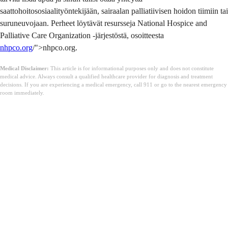
saattohoitososiaalityöntekijään, sairaalan palliatiivisen hoidon tiimiin tai
suruneuvojaan. Perheet löytävät resursseja National Hospice and
Palliative Care Organization -järjestöstä, osoitteesta
nhpco.org
/">nhpco.org.
Medical Disclaimer:
This article is for informational purposes only and does not constitute
medical advice. Always consult a qualified healthcare provider for diagnosis and treatment
decisions. If you are experiencing a medical emergency, call 911 or go to the nearest emergency
room immediately.