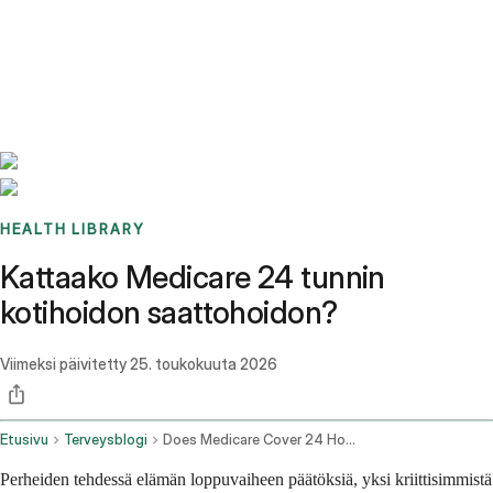
Benchmarks
Stories
FAQ
Sign up / Log in
HEALTH LIBRARY
Kattaako Medicare 24 tunnin
kotihoidon saattohoidon?
Viimeksi päivitetty
25. toukokuuta 2026
Etusivu
Terveysblogi
Does Medicare Cover 24 Hour Hospice Care
Perheiden tehdessä elämän loppuvaiheen päätöksiä, yksi kriittisimmistä