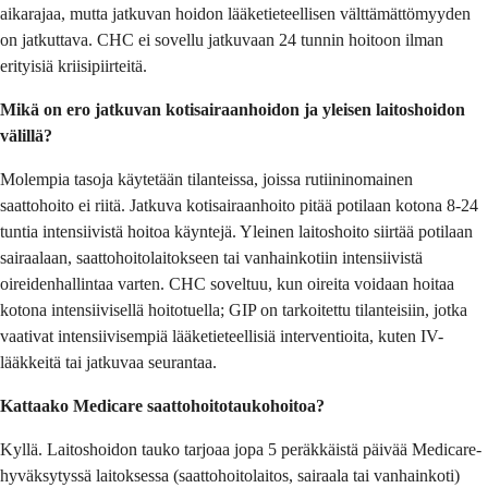
aikarajaa, mutta jatkuvan hoidon lääketieteellisen välttämättömyyden
on jatkuttava. CHC ei sovellu jatkuvaan 24 tunnin hoitoon ilman
erityisiä kriisipiirteitä.
Mikä on ero jatkuvan kotisairaanhoidon ja yleisen laitoshoidon
välillä?
Molempia tasoja käytetään tilanteissa, joissa rutiininomainen
saattohoito ei riitä. Jatkuva kotisairaanhoito pitää potilaan kotona 8-24
tuntia intensiivistä hoitoa käyntejä. Yleinen laitoshoito siirtää potilaan
sairaalaan, saattohoitolaitokseen tai vanhainkotiin intensiivistä
oireidenhallintaa varten. CHC soveltuu, kun oireita voidaan hoitaa
kotona intensiivisellä hoitotuella; GIP on tarkoitettu tilanteisiin, jotka
vaativat intensiivisempiä lääketieteellisiä interventioita, kuten IV-
lääkkeitä tai jatkuvaa seurantaa.
Kattaako Medicare saattohoitotaukohoitoa?
Kyllä. Laitoshoidon tauko tarjoaa jopa 5 peräkkäistä päivää Medicare-
hyväksytyssä laitoksessa (saattohoitolaitos, sairaala tai vanhainkoti)