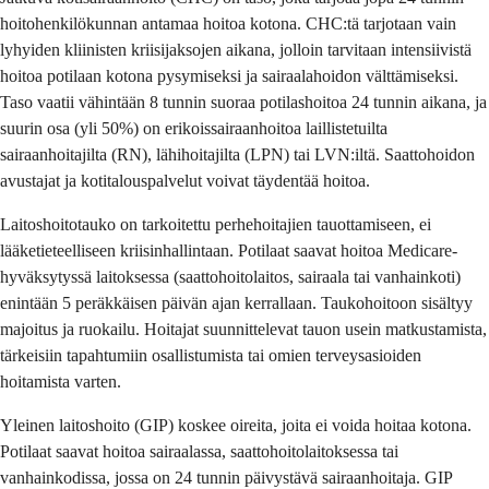
hoitohenkilökunnan antamaa hoitoa kotona. CHC:tä tarjotaan vain
lyhyiden kliinisten kriisijaksojen aikana, jolloin tarvitaan intensiivistä
hoitoa potilaan kotona pysymiseksi ja sairaalahoidon välttämiseksi.
Taso vaatii vähintään 8 tunnin suoraa potilashoitoa 24 tunnin aikana, ja
suurin osa (yli 50%) on erikoissairaanhoitoa laillistetuilta
sairaanhoitajilta (RN), lähihoitajilta (LPN) tai LVN:iltä. Saattohoidon
avustajat ja kotitalouspalvelut voivat täydentää hoitoa.
Laitoshoitotauko on tarkoitettu perhehoitajien tauottamiseen, ei
lääketieteelliseen kriisinhallintaan. Potilaat saavat hoitoa Medicare-
hyväksytyssä laitoksessa (saattohoitolaitos, sairaala tai vanhainkoti)
enintään 5 peräkkäisen päivän ajan kerrallaan. Taukohoitoon sisältyy
majoitus ja ruokailu. Hoitajat suunnittelevat tauon usein matkustamista,
tärkeisiin tapahtumiin osallistumista tai omien terveysasioiden
hoitamista varten.
Yleinen laitoshoito (GIP) koskee oireita, joita ei voida hoitaa kotona.
Potilaat saavat hoitoa sairaalassa, saattohoitolaitoksessa tai
vanhainkodissa, jossa on 24 tunnin päivystävä sairaanhoitaja. GIP