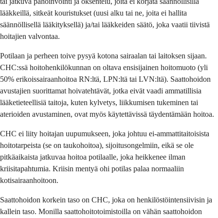
tai jatkuva pahoinvointi ja oksentelu, joita ei korjata säännöllisillä
lääkkeillä, sitkeät kouristukset (uusi alku tai ne, joita ei hallita
säännöllisellä lääkityksellä) ja/tai lääkkeiden säätö, joka vaatii tiivistä
hoitajien valvontaa.
Potilaan ja perheen toive pysyä kotona sairaalan tai laitoksen sijaan.
CHC:ssä hoitohenkilökunnan on oltava ensisijainen hoitomuoto (yli
50% erikoissairaanhoitoa RN:ltä, LPN:ltä tai LVN:ltä). Saattohoidon
avustajien suorittamat hoivatehtävät, jotka eivät vaadi ammatillisia
lääketieteellisiä taitoja, kuten kylvetys, liikkumisen tukeminen tai
aterioiden avustaminen, ovat myös käytettävissä täydentämään hoitoa.
CHC ei liity hoitajan uupumukseen, joka johtuu ei-ammattitaitoisista
hoitotarpeista (se on taukohoitoa), sijoitusongelmiin, eikä se ole
pitkäaikaista jatkuvaa hoitoa potilaalle, joka heikkenee ilman
kriisitapahtumia. Kriisin mentyä ohi potilas palaa normaaliin
kotisairaanhoitoon.
Saattohoidon korkein taso on CHC, joka on henkilöstöintensiivisin ja
kallein taso. Monilla saattohoitotoimistoilla on vähän saattohoidon