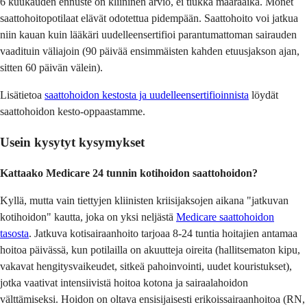
6 kuukauden ennuste on kliininen arvio, ei tiukka määräaika. Monet
saattohoitopotilaat elävät odotettua pidempään. Saattohoito voi jatkua
niin kauan kuin lääkäri uudelleensertifioi parantumattoman sairauden
vaadituin väliajoin (90 päivää ensimmäisten kahden etuusjakson ajan,
sitten 60 päivän välein).
Lisätietoa
saattohoidon kestosta ja uudelleensertifioinnista
löydät
saattohoidon kesto-oppaastamme.
Usein kysytyt kysymykset
Kattaako Medicare 24 tunnin kotihoidon saattohoidon?
Kyllä, mutta vain tiettyjen kliinisten kriisijaksojen aikana "jatkuvan
kotihoidon" kautta, joka on yksi neljästä
Medicare saattohoidon
tasosta
. Jatkuva kotisairaanhoito tarjoaa 8-24 tuntia hoitajien antamaa
hoitoa päivässä, kun potilailla on akuutteja oireita (hallitsematon kipu,
vakavat hengitysvaikeudet, sitkeä pahoinvointi, uudet kouristukset),
jotka vaativat intensiivistä hoitoa kotona ja sairaalahoidon
välttämiseksi. Hoidon on oltava ensisijaisesti erikoissairaanhoitoa (RN,