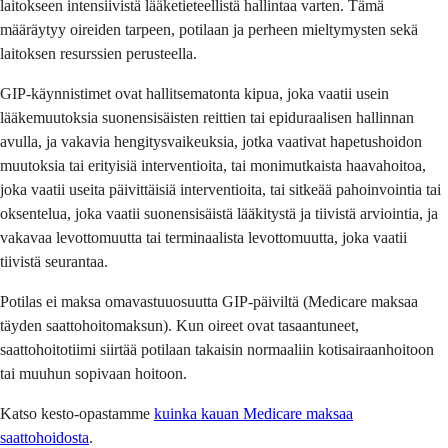
laitokseen intensiivistä lääketieteellistä hallintaa varten. Tämä
määräytyy oireiden tarpeen, potilaan ja perheen mieltymysten sekä
laitoksen resurssien perusteella.
GIP-käynnistimet ovat hallitsematonta kipua, joka vaatii usein
lääkemuutoksia suonensisäisten reittien tai epiduraalisen hallinnan
avulla, ja vakavia hengitysvaikeuksia, jotka vaativat hapetushoidon
muutoksia tai erityisiä interventioita, tai monimutkaista haavahoitoa,
joka vaatii useita päivittäisiä interventioita, tai sitkeää pahoinvointia tai
oksentelua, joka vaatii suonensisäistä lääkitystä ja tiivistä arviointia, ja
vakavaa levottomuutta tai terminaalista levottomuutta, joka vaatii
tiivistä seurantaa.
Potilas ei maksa omavastuuosuutta GIP-päiviltä (Medicare maksaa
täyden saattohoitomaksun). Kun oireet ovat tasaantuneet,
saattohoitotiimi siirtää potilaan takaisin normaaliin kotisairaanhoitoon
tai muuhun sopivaan hoitoon.
Katso kesto-opastamme
kuinka kauan Medicare maksaa
saattohoidosta
.