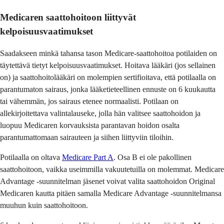
Medicaren saattohoitoon liittyvät
kelpoisuusvaatimukset
Saadakseen minkä tahansa tason Medicare-saattohoitoa potilaiden on
täytettävä tietyt kelpoisuusvaatimukset. Hoitava lääkäri (jos sellainen
on) ja saattohoitolääkäri on molempien sertifioitava, että potilaalla on
parantumaton sairaus, jonka lääketieteellinen ennuste on 6 kuukautta
tai vähemmän, jos sairaus etenee normaalisti. Potilaan on
allekirjoitettava valintalauseke, jolla hän valitsee saattohoidon ja
luopuu Medicaren korvauksista parantavan hoidon osalta
parantumattomaan sairauteen ja siihen liittyviin tiloihin.
Potilaalla on oltava
Medicare Part A
. Osa B ei ole pakollinen
saattohoitoon, vaikka useimmilla vakuutetuilla on molemmat. Medicare
Advantage -suunnitelman jäsenet voivat valita saattohoidon Original
Medicaren kautta pitäen samalla Medicare Advantage -suunnitelmansa
muuhun kuin saattohoitoon.