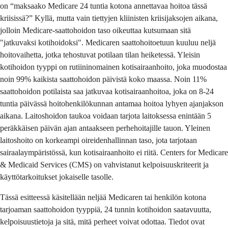
on “maksaako Medicare 24 tuntia kotona annettavaa hoitoa tässä
kriisissä?” Kyllä, mutta vain tiettyjen kliinisten kriisijaksojen aikana,
jolloin Medicare-saattohoidon taso oikeuttaa kutsumaan sitä
"jatkuvaksi kotihoidoksi". Medicaren saattohoitoetuun kuuluu neljä
hoitovaihetta, jotka tehostuvat potilaan tilan heiketessä. Yleisin
kotihoidon tyyppi on rutiininomainen kotisairaanhoito, joka muodostaa
noin 99% kaikista saattohoidon päivistä koko maassa. Noin 11%
saattohoidon potilaista saa jatkuvaa kotisairaanhoitoa, joka on 8-24
tuntia päivässä hoitohenkilökunnan antamaa hoitoa lyhyen ajanjakson
aikana. Laitoshoidon taukoa voidaan tarjota laitoksessa enintään 5
peräkkäisen päivän ajan antaakseen perhehoitajille tauon. Yleinen
laitoshoito on korkeampi oireidenhallinnan taso, jota tarjotaan
sairaalaympäristössä, kun kotisairaanhoito ei riitä. Centers for Medicare
& Medicaid Services (CMS) on vahvistanut kelpoisuuskriteerit ja
käyttötarkoitukset jokaiselle tasolle.
Tässä esitteessä käsitellään neljää Medicaren tai henkilön kotona
tarjoaman saattohoidon tyyppiä, 24 tunnin kotihoidon saatavuutta,
kelpoisuustietoja ja sitä, mitä perheet voivat odottaa. Tiedot ovat