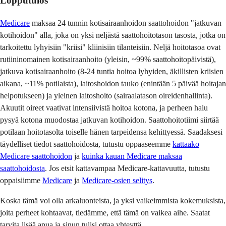
Lopputulos
Medicare
maksaa 24 tunnin kotisairaanhoidon saattohoidon "jatkuvan
kotihoidon" alla, joka on yksi neljästä saattohoitotason tasosta, jotka on
tarkoitettu lyhyisiin "kriisi" kliinisiin tilanteisiin. Neljä hoitotasoa ovat
rutiininomainen kotisairaanhoito (yleisin, ~99% saattohoitopäivistä),
jatkuva kotisairaanhoito (8-24 tuntia hoitoa lyhyiden, äkillisten kriisien
aikana, ~11% potilaista), laitoshoidon tauko (enintään 5 päivää hoitajan
helpotukseen) ja yleinen laitoshoito (sairaalatason oireidenhallinta).
Akuutit oireet vaativat intensiivistä hoitoa kotona, ja perheen halu
pysyä kotona muodostaa jatkuvan kotihoidon. Saattohoitotiimi siirtää
potilaan hoitotasolta toiselle hänen tarpeidensa kehittyessä. Saadaksesi
täydelliset tiedot saattohoidosta, tutustu oppaaseemme
kattaako
Medicare saattohoidon
ja
kuinka kauan Medicare maksaa
saattohoidosta
. Jos etsit kattavampaa Medicare-kattavuutta, tutustu
oppaisiimme
Medicare
ja
Medicare-osien selitys
.
Koska tämä voi olla arkaluonteista, ja yksi vaikeimmista kokemuksista,
joita perheet kohtaavat, tiedämme, että tämä on vaikea aihe. Saatat
tarvita lisää apua ja sinun tulisi ottaa yhteyttä