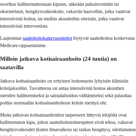
soveltuu hallitsemattomaan kipuun, sitkeään pahoinvointiin tai
oksenteluun, hengitysvaikeuksiin, vakaviin haavoihin, jotka vaativat
intensiivistä hoitoa, tai muihin akuutteihin oireisiin, jotka vaativat
intensiivistä interventiota.
Laajemmat
saattohoitokattavuustiedot
löytyvät saattohoitoa koskevasta
Medicare-oppaastamme.
Milloin jatkuva kotisairaanhoito (24 tuntia) on
saatavilla
Jatkuva kotisairaanhoito on erityinen hoitomuoto lyhyisiin kliinisiin
kriisijaksoihin. Tavoitteena on antaa intensiivistä hoitoa akuuttien
oireiden hallitsemiseksi ja sairaalahoidon välttämiseksi sekä palauttaa
potilas normaaliin kotisairaanhoitoon kriisin mentyä ohi.
Muita jatkuvan kotisairaanhoidon tarpeeseen liittyviä tekijöitä ovat
hallitsematon kipu, johon saattohoitotoimenpiteet eivät tehoa, vakavat
hengitysvaikeudet (kuten ilmavaikeus tai raskas hengitys), odottamaton