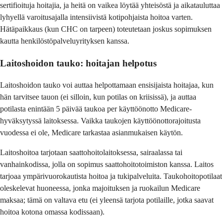
sertifioituja hoitajia, ja heitä on vaikea löytää yhteisöstä ja aikatauluttaa
lyhyellä varoitusajalla intensiivistä kotipohjaista hoitoa varten.
Hätäpaikkaus (kun CHC on tarpeen) toteutetaan joskus sopimuksen
kautta henkilöstöpalveluyrityksen kanssa.
Laitoshoidon tauko: hoitajan helpotus
Laitoshoidon tauko voi auttaa helpottamaan ensisijaista hoitajaa, kun
hän tarvitsee tauon (ei silloin, kun potilas on kriisissä), ja auttaa
potilasta enintään 5 päivää taukoa per käyttöönotto Medicare-
hyväksytyssä laitoksessa. Vaikka taukojen käyttöönottorajoitusta
vuodessa ei ole, Medicare tarkastaa asianmukaisen käytön.
Laitoshoitoa tarjotaan saattohoitolaitoksessa, sairaalassa tai
vanhainkodissa, jolla on sopimus saattohoitotoimiston kanssa. Laitos
tarjoaa ympärivuorokautista hoitoa ja tukipalveluita. Taukohoitopotilaat
oleskelevat huoneessa, jonka majoituksen ja ruokailun Medicare
maksaa; tämä on valtava etu (ei yleensä tarjota potilaille, jotka saavat
hoitoa kotona omassa kodissaan).