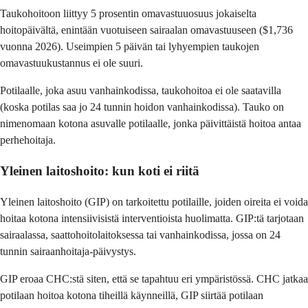
Taukohoitoon liittyy 5 prosentin omavastuuosuus jokaiselta
hoitopäivältä, enintään vuotuiseen sairaalan omavastuuseen ($1,736
vuonna 2026). Useimpien 5 päivän tai lyhyempien taukojen
omavastuukustannus ei ole suuri.
Potilaalle, joka asuu vanhainkodissa, taukohoitoa ei ole saatavilla
(koska potilas saa jo 24 tunnin hoidon vanhainkodissa). Tauko on
nimenomaan kotona asuvalle potilaalle, jonka päivittäistä hoitoa antaa
perhehoitaja.
Yleinen laitoshoito: kun koti ei riitä
Yleinen laitoshoito (GIP) on tarkoitettu potilaille, joiden oireita ei voida
hoitaa kotona intensiivisistä interventioista huolimatta. GIP:tä tarjotaan
sairaalassa, saattohoitolaitoksessa tai vanhainkodissa, jossa on 24
tunnin sairaanhoitaja-päivystys.
GIP eroaa CHC:stä siten, että se tapahtuu eri ympäristössä. CHC jatkaa
potilaan hoitoa kotona tiheillä käynneillä, GIP siirtää potilaan