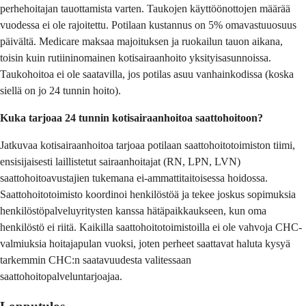
perhehoitajan tauottamista varten. Taukojen käyttöönottojen määrää
vuodessa ei ole rajoitettu. Potilaan kustannus on 5% omavastuuosuus
päivältä. Medicare maksaa majoituksen ja ruokailun tauon aikana,
toisin kuin rutiininomainen kotisairaanhoito yksityisasunnoissa.
Taukohoitoa ei ole saatavilla, jos potilas asuu vanhainkodissa (koska
siellä on jo 24 tunnin hoito).
Kuka tarjoaa 24 tunnin kotisairaanhoitoa saattohoitoon?
Jatkuvaa kotisairaanhoitoa tarjoaa potilaan saattohoitotoimiston tiimi,
ensisijaisesti laillistetut sairaanhoitajat (RN, LPN, LVN)
saattohoitoavustajien tukemana ei-ammattitaitoisessa hoidossa.
Saattohoitotoimisto koordinoi henkilöstöä ja tekee joskus sopimuksia
henkilöstöpalveluyritysten kanssa hätäpaikkaukseen, kun oma
henkilöstö ei riitä. Kaikilla saattohoitotoimistoilla ei ole vahvoja CHC-
valmiuksia hoitajapulan vuoksi, joten perheet saattavat haluta kysyä
tarkemmin CHC:n saatavuudesta valitessaan
saattohoitopalveluntarjoajaa.