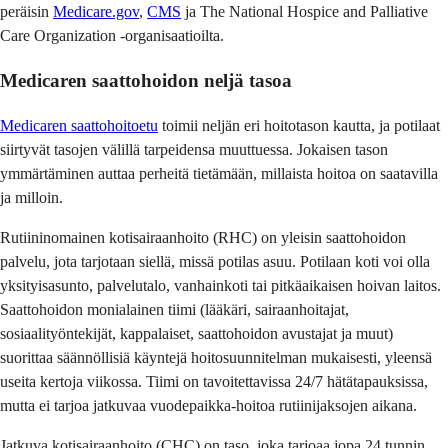
peräisin
Medicare.gov
,
CMS
ja The National Hospice and Palliative
Care Organization -organisaatioilta.
Medicaren saattohoidon neljä tasoa
Medicaren saattohoitoetu
toimii neljän eri hoitotason kautta, ja potilaat
siirtyvät tasojen välillä tarpeidensa muuttuessa. Jokaisen tason
ymmärtäminen auttaa perheitä tietämään, millaista hoitoa on saatavilla
ja milloin.
Rutiininomainen kotisairaanhoito (RHC) on yleisin saattohoidon
palvelu, jota tarjotaan siellä, missä potilas asuu. Potilaan koti voi olla
yksityisasunto, palvelutalo, vanhainkoti tai pitkäaikaisen hoivan laitos.
Saattohoidon monialainen tiimi (lääkäri, sairaanhoitajat,
sosiaalityöntekijät, kappalaiset, saattohoidon avustajat ja muut)
suorittaa säännöllisiä käyntejä hoitosuunnitelman mukaisesti, yleensä
useita kertoja viikossa. Tiimi on tavoitettavissa 24/7 hätätapauksissa,
mutta ei tarjoa jatkuvaa vuodepaikka-hoitoa rutiinijaksojen aikana.
Jatkuva kotisairaanhoito (CHC) on taso, joka tarjoaa jopa 24 tunnin