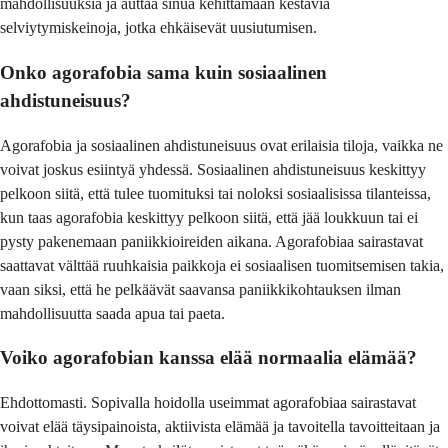
mahdollisuuksia ja auttaa sinua kehittämään kestäviä
selviytymiskeinoja, jotka ehkäisevät uusiutumisen.
Onko agorafobia sama kuin sosiaalinen
ahdistuneisuus?
Agorafobia ja sosiaalinen ahdistuneisuus ovat erilaisia tiloja, vaikka ne
voivat joskus esiintyä yhdessä. Sosiaalinen ahdistuneisuus keskittyy
pelkoon siitä, että tulee tuomituksi tai noloksi sosiaalisissa tilanteissa,
kun taas agorafobia keskittyy pelkoon siitä, että jää loukkuun tai ei
pysty pakenemaan paniikkioireiden aikana. Agorafobiaa sairastavat
saattavat välttää ruuhkaisia paikkoja ei sosiaalisen tuomitsemisen takia,
vaan siksi, että he pelkäävät saavansa paniikkikohtauksen ilman
mahdollisuutta saada apua tai paeta.
Voiko agorafobian kanssa elää normaalia elämää?
Ehdottomasti. Sopivalla hoidolla useimmat agorafobiaa sairastavat
voivat elää täysipainoista, aktiivista elämää ja tavoitella tavoitteitaan ja