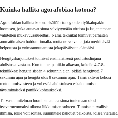
Kuinka hallita agorafobiaa kotona?
Agorafobian hallinta kotona sisältää strategioiden työkalupakin
luomisen, jotka auttavat sinua selviytymään oireista ja laajentamaan
vähitellen mukavuusalueettasi. Nämä tekniikat toimivat parhaiten
ammattimaisen hoidon rinnalla, mutta ne voivat tarjota merkittävää
helpotusta ja voimaannuttamista jokapäiväiseen elämääsi.
Hengitysharjoitukset toimivat ensimmäisenä puolustuslinjana
ahdistusta vastaan. Kun tunnet paniikin alkavan, kokeile 4-7-8-
tekniikkaa: hengitä sisään 4 sekunnin ajan, pidätä hengitystä 7
sekunnin ajan ja hengitä ulos 8 sekunnin ajan. Tämä aktivoi kehosi
rentoutumisvasteen ja voi estää ahdistuksen eskaloitumisen
täysimittaiseksi paniikkikohtaukseksi.
Turvasuunnitelman luominen auttaa sinua tuntemaan olosi
itsevarmemmaksi ulkona liikkumisen suhteen. Tunnista turvallisia
ihmisiä, joille voit soittaa, suunnittele pakotiet paikoista, joissa vierailet,