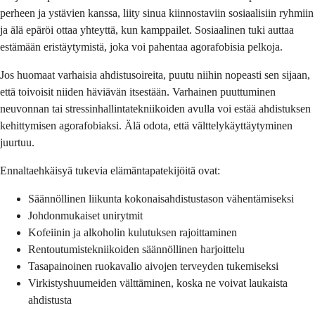
perheen ja ystävien kanssa, liity sinua kiinnostaviin sosiaalisiin ryhmiin
ja älä epäröi ottaa yhteyttä, kun kamppailet. Sosiaalinen tuki auttaa
estämään eristäytymistä, joka voi pahentaa agorafobisia pelkoja.
Jos huomaat varhaisia ​​ahdistusoireita, puutu niihin nopeasti sen sijaan,
että toivoisit niiden häviävän itsestään. Varhainen puuttuminen
neuvonnan tai stressinhallintatekniikoiden avulla voi estää ahdistuksen
kehittymisen agorafobiaksi. Älä odota, että välttelykäyttäytyminen
juurtuu.
Ennaltaehkäisyä tukevia elämäntapatekijöitä ovat:
Säännöllinen liikunta kokonaisahdistustason vähentämiseksi
Johdonmukaiset unirytmit
Kofeiinin ja alkoholin kulutuksen rajoittaminen
Rentoutumistekniikoiden säännöllinen harjoittelu
Tasapainoinen ruokavalio aivojen terveyden tukemiseksi
Virkistyshuumeiden välttäminen, koska ne voivat laukaista
ahdistusta