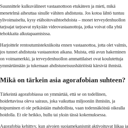
Suunnittele kulkuvälineet vastaanottoon etukäteen ja mieti, mikä
menetelmä aiheuttaa sinulle vähiten ahdistusta. Jos kotoa lähtö tuntuu
ylivoimaiselta, kysy etähoitovaihtoehdoista – monet terveydenhuollon
tarjoajat tarjoavat nykyään videovastaanottoja, jotka voivat olla yhtä
tehokkaita alkutapaamisissa.
Harjoittele rentoutumistekniikoita ennen vastaanottoa, jotta olet valmis,
jos tunnet ahdistusta vastaanoton aikana. Muista, että avun hakeminen
on voimamerkki, ja terveydenhuollon ammattilaiset ovat koulutettuja
ymmärtämään ja tukemaan ahdistuneisuushäiriöistä kärsiviä ihmisiä.
Mikä on tärkein asia agorafobian suhteen?
Tärkeintä agorafobiassa on ymmärtää, että se on todellinen,
hoidettavissa oleva sairaus, joka vaikuttaa miljooniin ihmisiin, ja
toipuminen ei ole pelkästään mahdollista, vaan todennäköistä oikealla
hoidolla. Et ole heikko, hullu tai yksin tässä kokemuksessa.
Agorafobia kehittyy, kun aivojen suojamekanismit aktivoituvat liikaa ja