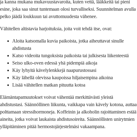
ja kanna mukana mukavuustavaroita, kuten vettä, lääkkeitä tai pieni
esine, joka saa sinut tuntemaan olosi turvalliseksi. Suunnitelman avulla
pelko jäädä loukkuun tai avuttomuudesta vähenee.
Vähitellen altistavia harjoituksia, joita voit tehdä itse, ovat:
Aloita katsomalla kuvia paikoista, jotka aiheuttavat sinulle
ahdistusta
Katso videoita tungoksista paikoista tai julkisesta liikenteestä
Seiso ulko-oven edessä yhä pidempiä aikoja
Käy lyhyitä kävelylenkkejä naapurustossasi
Käy lähellä olevissa kaupoissa hiljaisempina aikoina
Lisää vähitellen matkan pituutta kotoa
Elämäntapamuutokset voivat vähentää merkittävästi yleistä
ahdistustasi. Säännöllinen liikunta, vaikkapa vain kävely kotona, auttaa
polttamaan stressihormoneja. Koffeinin ja alkoholin rajoittaminen estää
aineita, jotka voivat laukaista ahdistusoireita. Säännöllisten unirytmien
ylläpitäminen pitää hermostojärjestelmäsi vakaampana.