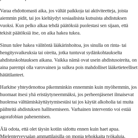
Varaa ehdottomasti aika, jos vältät paikkoja tai aktiviteetteja, joista
aiemmin pidit, tai jos kieltäydyt sosiaalisista kutsuista ahdistuksen
vuoksi. Kun pelko alkaa tehdä päätöksiä puolestasi sen sijaan, että
tekisit päätöksiä itse, on aika hakea tukea.
Sinun tulee hakea välitöntä lääkärinhoitoa, jos sinulla on rinta- tai
hengitysvaikeuksia tai oireita, jotka tuntuvat sydänkohtaukselta
ahdistuskohtauksen aikana. Vaikka nämä ovat usein ahdistusoireita, on
aina parempi olla varovainen ja sulkea pois mahdolliset lääketieteelliset
hätätilanteet.
Harkitse yhteydenottoa pikemminkin ennemmin kuin myöhemmin, jos
huomaat itsesi yhä eristäytyneemmäksi, jos perheenjäsenet ilmaisevat
huolensa välttämiskäyttäytymisestäsi tai jos käytät alkoholia tai muita
päihteitä ahdistuksen hallitsemiseen. Varhainen interventio voi estää
agorafobian pahenemisen.
Älä odota, että olet täysin kotiin sidottu ennen kuin haet apua.
Mielenterveysalan ammattilaisilla on monia tehokkaita työkaluja,