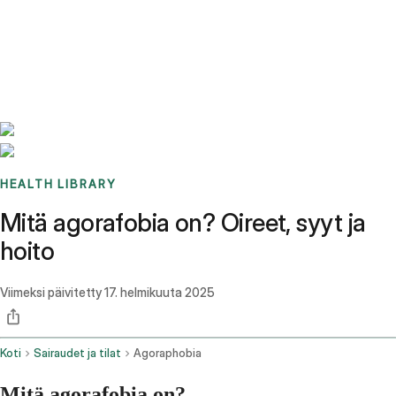
Benchmarks
Stories
FAQ
Sign up / Log in
HEALTH LIBRARY
Mitä agorafobia on? Oireet, syyt ja
hoito
Viimeksi päivitetty
17. helmikuuta 2025
Koti
Sairaudet ja tilat
Agoraphobia
Mitä agorafobia on?