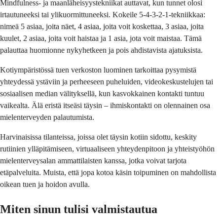
Mindfulness- ja maanläheisyystekniikat auttavat, kun tunnet olosi
irtautuneeksi tai ylikuormittuneeksi. Kokeile 5-4-3-2-1-tekniikkaa:
nimeä 5 asiaa, joita näet, 4 asiaa, joita voit koskettaa, 3 asiaa, joita
kuulet, 2 asiaa, joita voit haistaa ja 1 asia, jota voit maistaa. Tämä
palauttaa huomionne nykyhetkeen ja pois ahdistavista ajatuksista.
Kotiympäristössä tuen verkoston luominen tarkoittaa pysymistä
yhteydessä ystäviin ja perheeseen puheluiden, videokeskustelujen tai
sosiaalisen median välityksellä, kun kasvokkainen kontakti tuntuu
vaikealta. Älä eristä itseäsi täysin – ihmiskontakti on olennainen osa
mielenterveyden palautumista.
Harvinaisissa tilanteissa, joissa olet täysin kotiin sidottu, keskity
rutiinien ylläpitämiseen, virtuaaliseen yhteydenpitoon ja yhteistyöhön
mielenterveysalan ammattilaisten kanssa, jotka voivat tarjota
etäpalveluita. Muista, että jopa kotoa käsin toipuminen on mahdollista
oikean tuen ja hoidon avulla.
Miten sinun tulisi valmistautua