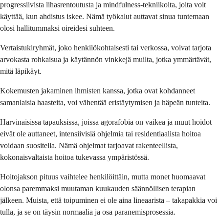
progressiivista lihasrentoutusta ja mindfulness-tekniikoita, joita voit
käyttää, kun ahdistus iskee. Nämä työkalut auttavat sinua tuntemaan
olosi hallitummaksi oireidesi suhteen.
Vertaistukiryhmät, joko henkilökohtaisesti tai verkossa, voivat tarjota
arvokasta rohkaisua ja käytännön vinkkejä muilta, jotka ymmärtävät,
mitä läpikäyt.
Kokemusten jakaminen ihmisten kanssa, jotka ovat kohdanneet
samanlaisia haasteita, voi vähentää eristäytymisen ja häpeän tunteita.
Harvinaisissa tapauksissa, joissa agorafobia on vaikea ja muut hoidot
eivät ole auttaneet, intensiivisiä ohjelmia tai residentiaalista hoitoa
voidaan suositella. Nämä ohjelmat tarjoavat rakenteellista,
kokonaisvaltaista hoitoa tukevassa ympäristössä.
Hoitojakson pituus vaihtelee henkilöittäin, mutta monet huomaavat
olonsa paremmaksi muutaman kuukauden säännöllisen terapian
jälkeen. Muista, että toipuminen ei ole aina lineaarista – takapakkia voi
tulla, ja se on täysin normaalia ja osa paranemisprosessia.