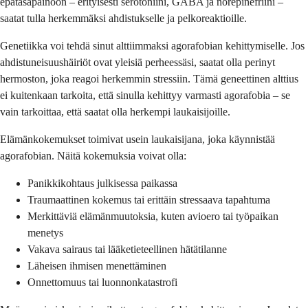
epätasapainoon – erityisesti serotoniini, GABA ja norepinefriini –
saatat tulla herkemmäksi ahdistukselle ja pelkoreaktioille.
Genetiikka voi tehdä sinut alttiimmaksi agorafobian kehittymiselle. Jos
ahdistuneisuushäiriöt ovat yleisiä perheessäsi, saatat olla perinyt
hermoston, joka reagoi herkemmin stressiin. Tämä geneettinen alttius
ei kuitenkaan tarkoita, että sinulla kehittyy varmasti agorafobia – se
vain tarkoittaa, että saatat olla herkempi laukaisijoille.
Elämänkokemukset toimivat usein laukaisijana, joka käynnistää
agorafobian. Näitä kokemuksia voivat olla:
Panikkikohtaus julkisessa paikassa
Traumaattinen kokemus tai erittäin stressaava tapahtuma
Merkittäviä elämänmuutoksia, kuten avioero tai työpaikan
menetys
Vakava sairaus tai lääketieteellinen hätätilanne
Läheisen ihmisen menettäminen
Onnettomuus tai luonnonkatastrofi