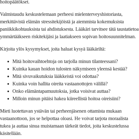
hoitopäätökset.
Valmistaudu keskustelemaan perheesi mielenterveyshistoriasta,
merkittävistä elämän stressitekijöistä ja aiemmista kokemuksista
paniikkikohtauksista tai ahdistuksesta. Lääkäri tarvitsee tätä taustatietoa
ymmärtääkseen riskitekijäsi ja laatiakseen sopivan hoitosuunnitelman.
Kirjoita ylös kysymykset, joita haluat kysyä lääkäriltä:
Mitä hoitovaihtoehtoja on tarjolla minun tilanteessani?
Kuinka kauan hoidon tulosten näkymiseen yleensä kestää?
Mitä sivuvaikutuksia lääkkeistä voi odottaa?
Kuinka voin hallita oireita vastaanottojen välillä?
Onko elämäntapamuutoksia, jotka voisivat auttaa?
Milloin minun pitäisi hakea kiireellistä hoitoa oireisiini?
Mieti luotettavan ystävän tai perheenjäsenen ottamista mukaan
vastaanottoon, jos se helpottaa oloasi. He voivat tarjota moraalista
tukea ja auttaa sinua muistamaan tärkeät tiedot, joita keskustelussa
käsitellään.