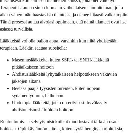
turvallisesti kohtaamisen tilanteiden kanssa, joita olet vältellyt.
Terapeuttisi auttaa sinua luomaan vaiheittaisen suunnitelman, joka
alkaa vähemmän haastavista tilanteista ja etenee hitaasti vaikeampiin.
Tämä prosessi auttaa aivojasi oppimaan, että nämä tilanteet ovat itse
asiassa turvallisia.
Lääkkeistä voi olla paljon apua, varsinkin kun niitä yhdistetään
terapiaan. Lääkäri saattaa suositella:
Masennuslääkkeitä, kuten SSRI- tai SNRI-lääkkeitä
pitkäaikaiseen hoitoon
Ahdistuslääkkeitä lyhytaikaiseen helpotukseen vakavien
jaksojen aikana
Beetasalpaajia fyysisten oireiden, kuten nopean
sydämenlyönnin, hallintaan
Uudempia lääkkeitä, jotka on erityisesti hyväksytty
ahdistuneisuushäiriöiden hoitoon
Rentoutumis- ja selviytymistekniikat muodostavat tärkeän osan
hoidosta. Opit käytännön taitoja, kuten syviä hengitysharjoituksia,