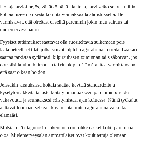
Hoitaja arvioi myös, vältätkö näitä tilanteita, tarvitsetko seuraa niihin
kohtaamiseen tai kestätkö niitä voimakkaalla ahdistuksella. He
varmistavat, että oireitasi ei selitä paremmin jokin muu sairaus tai
mielenterveyshäiriö.
Fyysiset tutkimukset saattavat olla suositeltavia sulkemaan pois
lääketieteelliset tilat, jotka voivat jäljitellä agorafobian oireita. Lääkäri
saattaa tarkistaa sydämesi, kilpirauhasen toiminnan tai sisäkorvan, jos
oireisiisi kuuluu huimausta tai rintakipua. Tämä auttaa varmistamaan,
että saat oikean hoidon.
Joissakin tapauksissa hoitaja saattaa käyttää standardoituja
kyselylomakkeita tai asteikoita ymmärtääkseen paremmin oireidesi
vakavuutta ja seurataksesi edistymistäsi ajan kuluessa. Nämä työkalut
auttavat luomaan selkeän kuvan siitä, miten agorafobia vaikuttaa
elämääsi.
Muista, että diagnoosin hakeminen on rohkea askel kohti parempaa
oloa. Mielenterveysalan ammattilaiset ovat koulutettuja olemaan