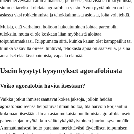
mielenterveysalan ammattilaisista, perheestä, ystävistä tai tukiryhmistä,
sinun ei tarvitse kohdata agorafobiaa yksin. Avun pyytäminen on itse
asiassa yksi rohkeimmista ja tehokkaimmista asioista, joita voit tehdä.
Muista, että varhainen hoitoon hakeutuminen johtaa parempiin
tuloksiin, mutta ei ole koskaan liian myöhäistä aloittaa
toipumismatkaasi. Riippumatta siitä, kuinka kauan olet kamppaillut tai
kuinka vakavilta oireesi tuntuvat, tehokasta apua on saatavilla, ja sinä
ansaitset elää täysipainoista, vapaata elämää.
Usein kysytyt kysymykset agorafobiasta
Voiko agorafobia hävitä itsestään?
Vaikka jotkut ihmiset saattavat kokea jaksoja, jolloin heidän
agorafobiaoireensa helpottuvat ilman hoitoa, tila harvoin korjaantuu
kokonaan itsestään. Ilman asianmukaista puuttumista agorafobia usein
pahenee ajan myötä, kun välttelykäyttäytyminen juurtuu syvemmälle.
Ammattimaisesti hoito parantaa merkittävästi täydellisen toipumisen