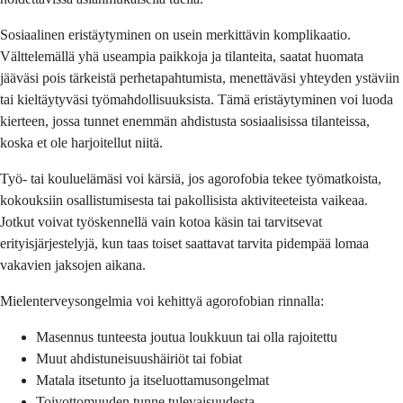
Sosiaalinen eristäytyminen on usein merkittävin komplikaatio.
Välttelemällä yhä useampia paikkoja ja tilanteita, saatat huomata
jääväsi pois tärkeistä perhetapahtumista, menettäväsi yhteyden ystäviin
tai kieltäytyväsi työmahdollisuuksista. Tämä eristäytyminen voi luoda
kierteen, jossa tunnet enemmän ahdistusta sosiaalisissa tilanteissa,
koska et ole harjoitellut niitä.
Työ- tai kouluelämäsi voi kärsiä, jos agorofobia tekee työmatkoista,
kokouksiin osallistumisesta tai pakollisista aktiviteeteista vaikeaa.
Jotkut voivat työskennellä vain kotoa käsin tai tarvitsevat
erityisjärjestelyjä, kun taas toiset saattavat tarvita pidempää lomaa
vakavien jaksojen aikana.
Mielenterveysongelmia voi kehittyä agorofobian rinnalla:
Masennus tunteesta joutua loukkuun tai olla rajoitettu
Muut ahdistuneisuushäiriöt tai fobiat
Matala itsetunto ja itseluottamusongelmat
Toivottomuuden tunne tulevaisuudesta