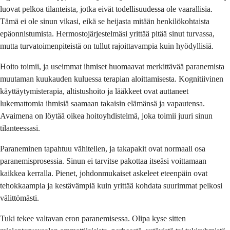
luovat pelkoa tilanteista, jotka eivät todellisuudessa ole vaarallisia.
Tämä ei ole sinun vikasi, eikä se heijasta mitään henkilökohtaista
epäonnistumista. Hermostojärjestelmäsi yrittää pitää sinut turvassa,
mutta turvatoimenpiteistä on tullut rajoittavampia kuin hyödyllisiä.
Hoito toimii, ja useimmat ihmiset huomaavat merkittävää paranemista
muutaman kuukauden kuluessa terapian aloittamisesta. Kognitiivinen
käyttäytymisterapia, altistushoito ja lääkkeet ovat auttaneet
lukemattomia ihmisiä saamaan takaisin elämänsä ja vapautensa.
Avaimena on löytää oikea hoitoyhdistelmä, joka toimii juuri sinun
tilanteessasi.
Paraneminen tapahtuu vähitellen, ja takapakit ovat normaali osa
paranemisprosessia. Sinun ei tarvitse pakottaa itseäsi voittamaan
kaikkea kerralla. Pienet, johdonmukaiset askeleet eteenpäin ovat
tehokkaampia ja kestävämpiä kuin yrittää kohdata suurimmat pelkosi
välittömästi.
Tuki tekee valtavan eron paranemisessa. Olipa kyse sitten