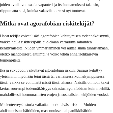
joiden avulla voit saada vapautesi ja itseluottamuksesi takaisin,
riippumatta siitä, kuinka vakavilta oireesi nyt tuntuvat.
Mitkä ovat agorafobian riskitekijät?
Useat tekijät voivat lisätä agorafobian kehittymisen todennäköisyyttä,
vaikka näillä riskitekijöillä ei olekaan varmuutta sairauden
kehittymisestä. Niiden ymmärtäminen voi auttaa sinua tunnistamaan,
oletko mahdollisesti alttiimpi ja voiko tehdä ennaltaehkäiseviä
toimenpiteitä.
Ikä ja sukupuoli vaikuttavat agorafobian riskiin. Sairaus kehittyy
yleisimmin myöhään teini-iässä tai varhaisessa kolmekymppisessä
iässä, vaikka se voi ilmetä missä iässä tahansa. Naisilla on noin kaksi
kertaa suurempi todennäköisyys sairastua agorafobiaan kuin miehillä,
mahdollisesti hormonaalisten erojen ja sosiaalisten tekijöiden vuoksi.
Mielenterveyshistoria vaikuttaa merkittävästi riskiin. Muiden
ahdistuneisuushäiriöiden, masennuksen tai paniikkihäiriön