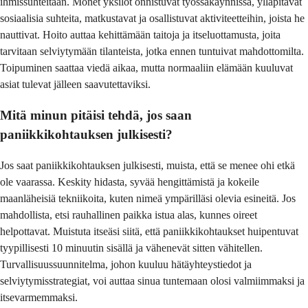
ihmissuhteitaan. Monet yksilöt onnistuvat työssäkäynnissä, ylläpitävät
sosiaalisia suhteita, matkustavat ja osallistuvat aktiviteetteihin, joista he
nauttivat. Hoito auttaa kehittämään taitoja ja itseluottamusta, joita
tarvitaan selviytymään tilanteista, jotka ennen tuntuivat mahdottomilta.
Toipuminen saattaa viedä aikaa, mutta normaaliin elämään kuuluvat
asiat tulevat jälleen saavutettaviksi.
Mitä minun pitäisi tehdä, jos saan
paniikkikohtauksen julkisesti?
Jos saat paniikkikohtauksen julkisesti, muista, että se menee ohi etkä
ole vaarassa. Keskity hidasta, syvää hengittämistä ja kokeile
maanläheisiä tekniikoita, kuten nimeä ympärilläsi olevia esineitä. Jos
mahdollista, etsi rauhallinen paikka istua alas, kunnes oireet
helpottavat. Muistuta itseäsi siitä, että paniikkikohtaukset huipentuvat
tyypillisesti 10 minuutin sisällä ja vähenevät sitten vähitellen.
Turvallisuussuunnitelma, johon kuuluu hätäyhteystiedot ja
selviytymisstrategiat, voi auttaa sinua tuntemaan olosi valmiimmaksi ja
itsevarmemmaksi.