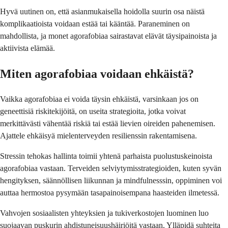
Hyvä uutinen on, että asianmukaisella hoidolla suurin osa näistä
komplikaatioista voidaan estää tai kääntää. Paraneminen on
mahdollista, ja monet agorafobiaa sairastavat elävät täysipainoista ja
aktiivista elämää.
Miten agorafobiaa voidaan ehkäistä?
Vaikka agorafobiaa ei voida täysin ehkäistä, varsinkaan jos on
geneettisiä riskitekijöitä, on useita strategioita, jotka voivat
merkittävästi vähentää riskiä tai estää lievien oireiden pahenemisen.
Ajattele ehkäisyä mielenterveyden resilienssin rakentamisena.
Stressin tehokas hallinta toimii yhtenä parhaista puolustuskeinoista
agorafobiaa vastaan. Terveiden selviytymisstrategioiden, kuten syvän
hengityksen, säännöllisen liikunnan ja mindfulnesssin, oppiminen voi
auttaa hermostoa pysymään tasapainoisempana haasteiden ilmetessä.
Vahvojen sosiaalisten yhteyksien ja tukiverkostojen luominen luo
suojaavan puskurin ahdistuneisuushäiriöitä vastaan. Ylläpidä suhteita