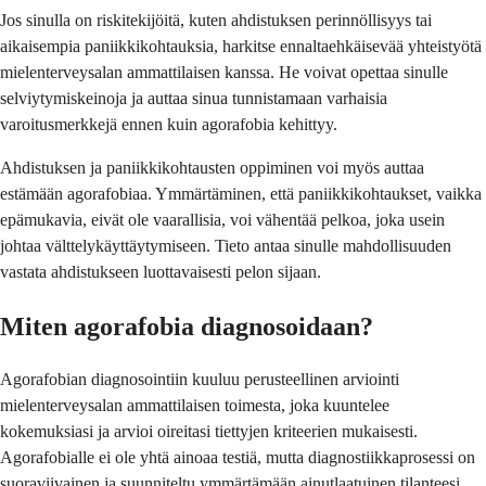
Jos sinulla on riskitekijöitä, kuten ahdistuksen perinnöllisyys tai
aikaisempia paniikkikohtauksia, harkitse ennaltaehkäisevää yhteistyötä
mielenterveysalan ammattilaisen kanssa. He voivat opettaa sinulle
selviytymiskeinoja ja auttaa sinua tunnistamaan varhaisia ​​
varoitusmerkkejä ennen kuin agorafobia kehittyy.
Ahdistuksen ja paniikkikohtausten oppiminen voi myös auttaa
estämään agorafobiaa. Ymmärtäminen, että paniikkikohtaukset, vaikka
epämukavia, eivät ole vaarallisia, voi vähentää pelkoa, joka usein
johtaa välttelykäyttäytymiseen. Tieto antaa sinulle mahdollisuuden
vastata ahdistukseen luottavaisesti pelon sijaan.
Miten agorafobia diagnosoidaan?
Agorafobian diagnosointiin kuuluu perusteellinen arviointi
mielenterveysalan ammattilaisen toimesta, joka kuuntelee
kokemuksiasi ja arvioi oireitasi tiettyjen kriteerien mukaisesti.
Agorafobialle ei ole yhtä ainoaa testiä, mutta diagnostiikkaprosessi on
suoraviivainen ja suunniteltu ymmärtämään ainutlaatuinen tilanteesi.