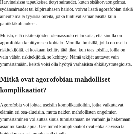
Harvinaisissa tapauksissa tietyt sairaudet, kuten sisäkorvaongelmat,
sydänsairaudet tai kilpirauhasen häiriöt, voivat lisätä agorafobian riskiä
aiheuttamalla fyysisiä oireita, jotka tuntuvat samanlaisilta kuin
paniikkikohtaukset.
Muista, että riskitekijöiden olemassaolo ei tarkoita, että sinulla on
agorofobian kehittymisen kohtalo. Monilla ihmisillä, joilla on useita
riskitekijöitä, ei koskaan kehitty tätä tilaa, kun taas toisilla, joilla on
vain vähän riskitekijöitä, se kehittyy. Nämä tekijät auttavat vain
ymmärtämään, keistä voisi olla hyötyä varhaisista ehkäisystrategioista.
Mitkä ovat agorofobian mahdolliset
komplikaatiot?
Agorofobia voi johtaa useisiin komplikaatioihin, jotka vaikuttavat
elämän eri osa-alueisiin, mutta näiden mahdollisten ongelmien
ymmärtäminen voi auttaa sinua tunnistamaan ne varhain ja hakemaan
asianmukaista apua. Useimmat komplikaatiot ovat ehkäistävissä tai
hoidettavissa asianmukaisella tuella.