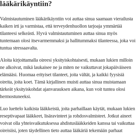
lääkärikäyntiin?
Valmistautuminen lääkärikäyntiin voi auttaa sinua saamaan vierailusta
kaiken irti ja varmistaa, että terveydenhuollon tarjoaja ymmärtää
tilanteesi selkeästi. Hyvä valmistautuminen auttaa sinua myös
tuntemaan olosi itsevarmemmaksi ja hallitummaksi tilanteessa, joka voi
tuntua stressaavalta.
Aloita kirjoittamalla oireesi yksityiskohtaisesti, mukaan lukien milloin
ne alkoivat, mikä laukaisee ne ja miten ne vaikuttavat jokapäiväiseen
elämääsi. Huomaa erityiset tilanteet, joita vältät, ja kaikki fyysisiä
oireita, joita koet. Tämä kirjallinen muisti auttaa sinua muistamaan
tärkeät yksityiskohdat ajanvarauksen aikana, kun voit tuntea olosi
hermostuneeksi.
Luo luettelo kaikista lääkkeistä, joita parhaillaan käytät, mukaan lukien
reseptivapaat lääkkeet, lisäravinteet ja rohdosvalmisteet. Jotkut aineet
voivat olla yhteisvaikutuksessa ahdistuslääkkeiden kanssa tai vaikuttaa
oireisiisi, joten täydellinen tieto auttaa lääkäriä tekemään parhaat