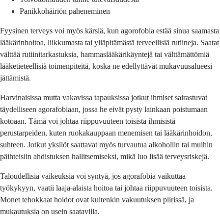
Panikkohäiriön paheneminen
Fyysinen terveys voi myös kärsiä, kun agorofobia estää sinua saamasta
lääkärinhoitoa, liikkumasta tai ylläpitämästä terveellisiä rutiineja. Saatat
välttää rutiinitarkastuksia, hammaslääkärikäyntejä tai välttämättömiä
lääketieteellisiä toimenpiteitä, koska ne edellyttävät mukavuusalueesi
jättämistä.
Harvinaisissa mutta vakavissa tapauksissa jotkut ihmiset sairastuvat
täydelliseen agorafobiaan, jossa he eivät pysty lainkaan poistumaan
kotoaan. Tämä voi johtaa riippuvuuteen toisista ihmisistä
perustarpeiden, kuten ruokakauppaan menemisen tai lääkärinhoidon,
suhteen. Jotkut yksilöt saattavat myös turvautua alkoholiin tai muihin
päihteisiin ahdistuksen hallitsemiseksi, mikä luo lisää terveysriskejä.
Taloudellisia vaikeuksia voi syntyä, jos agorafobia vaikuttaa
työkykyyn, vaatii laaja-alaista hoitoa tai johtaa riippuvuuteen toisista.
Monet tehokkaat hoidot ovat kuitenkin vakuutuksen piirissä, ja
mukautuksia on usein saatavilla.