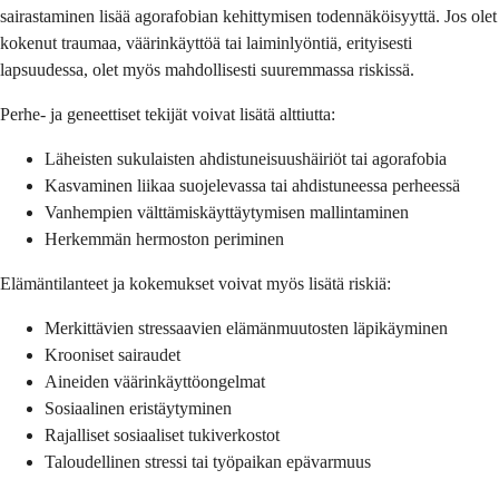
sairastaminen lisää agorafobian kehittymisen todennäköisyyttä. Jos olet
kokenut traumaa, väärinkäyttöä tai laiminlyöntiä, erityisesti
lapsuudessa, olet myös mahdollisesti suuremmassa riskissä.
Perhe- ja geneettiset tekijät voivat lisätä alttiutta:
Läheisten sukulaisten ahdistuneisuushäiriöt tai agorafobia
Kasvaminen liikaa suojelevassa tai ahdistuneessa perheessä
Vanhempien välttämiskäyttäytymisen mallintaminen
Herkemmän hermoston periminen
Elämäntilanteet ja kokemukset voivat myös lisätä riskiä:
Merkittävien stressaavien elämänmuutosten läpikäyminen
Krooniset sairaudet
Aineiden väärinkäyttöongelmat
Sosiaalinen eristäytyminen
Rajalliset sosiaaliset tukiverkostot
Taloudellinen stressi tai työpaikan epävarmuus