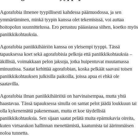
Agorafobia ilmenee tyypillisesti kahdessa päämuodossa, ja sen
ymmärtäminen, minkä tyypin kanssa olet tekemisissä, voi auttaa
hoitopolun suunnittelussa. Ero perustuu pääasiassa siihen, koetko myös
paniikkikohtauksia.
Agorafobia paniikkihäiriön kanssa on yleisempi tyyppi. Tässä
tapauksessa koet sekä agorafobisia pelkoja että paniikkikohtauksia –
äkillisiä, voimakkaan pelon jaksoja, jotka huipentuvat muutamassa
minuutissa. Saatat kehittää agorafobian, koska pelkäät saavasi toisen
paniikkikohtauksen julkisilla paikoilla, joissa apua ei ehkä ole
saatavilla.
Agorafobia ilman paniikkihäiriötä on harvinaisempaa, mutta yhtä
haastavaa. Tässä tapauksessa sinulla on samat pelot jäädä loukkuun tai
olla kykenemättä pakenemaan, mutta et koe täydellisiä
paniikkikohtauksia. Sen sijaan saatat pelätä muita epämukavia oireita,
kuten virtsarakon hallinnan menettämistä, kaatumista tai äärimmäisen
noloa tunnetta.