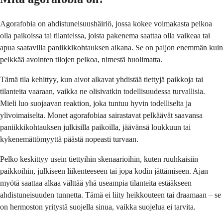
Agorafobia on ahdistuneisuushäiriö, jossa kokee voimakasta pelkoa
olla paikoissa tai tilanteissa, joista pakenema saattaa olla vaikeaa tai
apua saatavilla paniikkikohtauksen aikana. Se on paljon enemmän kuin
pelkkää avointen tilojen pelkoa, nimestä huolimatta.
Tämä tila kehittyy, kun aivot alkavat yhdistää tiettyjä paikkoja tai
tilanteita vaaraan, vaikka ne olisivatkin todellisuudessa turvallisia.
Mieli luo suojaavan reaktion, joka tuntuu hyvin todelliselta ja
ylivoimaiselta. Monet agorafobiaa sairastavat pelkäävät saavansa
paniikkikohtauksen julkisilla paikoilla, jäävänsä loukkuun tai
kykenemättömyyttä päästä nopeasti turvaan.
Pelko keskittyy usein tiettyihin skenaarioihin, kuten ruuhkaisiin
paikkoihin, julkiseen liikenteeseen tai jopa kodin jättämiseen. Ajan
myötä saattaa alkaa välttää yhä useampia tilanteita estääkseen
ahdistuneisuuden tunnetta. Tämä ei liity heikkouteen tai draamaan – se
on hermoston yritystä suojella sinua, vaikka suojelua ei tarvita.