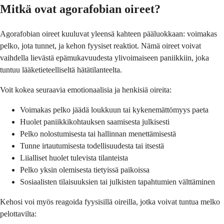
Mitkä ovat agorafobian oireet?
Agorafobian oireet kuuluvat yleensä kahteen pääluokkaan: voimakas
pelko, jota tunnet, ja kehon fyysiset reaktiot. Nämä oireet voivat
vaihdella lievästä epämukavuudesta ylivoimaiseen paniikkiin, joka
tuntuu lääketieteelliseltä hätätilanteelta.
Voit kokea seuraavia emotionaalisia ja henkisiä oireita:
Voimakas pelko jäädä loukkuun tai kykenemättömyys paeta
Huolet paniikkikohtauksen saamisesta julkisesti
Pelko nolostumisesta tai hallinnan menettämisestä
Tunne irtautumisesta todellisuudesta tai itsestä
Liialliset huolet tulevista tilanteista
Pelko yksin olemisesta tietyissä paikoissa
Sosiaalisten tilaisuuksien tai julkisten tapahtumien välttäminen
Kehosi voi myös reagoida fyysisillä oireilla, jotka voivat tuntua melko
pelottavilta: