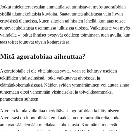
Jotkut mielenterveysalan ammattilaiset tunnistavat myös agorafobian
sisällä tilannekohtaisia ​​kuvioita. Saatat tuntea ahdistusta vain hyvin
erityisissä tilanteissa, kuten siltojen tai hissien lähellä, kun taas toiset
tuntevat ahdistusta useimmissa julkisissa tiloissa. Vaikeusaste voi myös
vaihdella – jotkut ihmiset pystyvät edelleen toimimaan tuen avulla, kun
taas toiset joutuvat täysin kotiarestissa.
Mitä agorafobiaa aiheuttaa?
Agorafobialla ei ole yhtä ainoaa syytä, vaan se kehittyy useiden
tekijöiden yhdistelmästä, jotka vaikuttavat aivoissasi ja
elämänkokemuksissasi. Näiden syiden ymmärtäminen voi auttaa sinua
tuntemaan olosi vähemmän yksinäiseksi ja toiveikkaammaksi
paranemisen suhteen.
Aivojen kemia vaikuttaa merkittävästi agorafobian kehittymiseen.
Aivoissasi on luonnollisia kemikaaleja, neurotransmittereita, jotka
auttavat säätelemään mielialaa ja ahdistusta. Kun nämä menevät