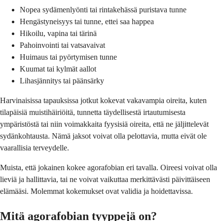
Nopea sydämenlyönti tai rintakehässä puristava tunne
Hengästyneisyys tai tunne, ettei saa happea
Hikoilu, vapina tai tärinä
Pahoinvointi tai vatsavaivat
Huimaus tai pyörtymisen tunne
Kuumat tai kylmät aallot
Lihasjännitys tai päänsärky
Harvinaisissa tapauksissa jotkut kokevat vakavampia oireita, kuten
tilapäisiä muistihäiriöitä, tunnetta täydellisestä irtautumisesta
ympäristöstä tai niin voimakkaita fyysisiä oireita, että ne jäljittelevät
sydänkohtausta. Nämä jaksot voivat olla pelottavia, mutta eivät ole
vaarallisia terveydelle.
Muista, että jokainen kokee agorafobian eri tavalla. Oireesi voivat olla
lieviä ja hallittavia, tai ne voivat vaikuttaa merkittävästi päivittäiseen
elämääsi. Molemmat kokemukset ovat validia ja hoidettavissa.
Mitä agorafobian tyyppejä on?