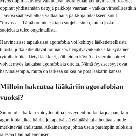
Myös oppimiskuviosi vaikuttavat agorafobian kehittymiseen. Jos olet
oppinut yhdistämään tiettyjä paikkoja vaaraan – vaikka virheellisestikin
– aivosi saattavat alkaa välttää näitä paikkoja pitääkseen sinut
"turvassa". Tämä on mielesi tapa suojella sinua, mutta joskus
suojelusta tulee ongelmallista.
Harvinaisissa tapauksissa agorafobia voi kehittyä lääketieteellisistä
tiloista, jotka aiheuttavat huimausta, hengitysvaikeuksia tai sydämen
rytmihäiriöitä. Tietyt lääkkeet, päihteiden käyttö tai vieroitusoireet
voivat myös laukaista agorafobisia oireita. Nämä fyysiset syyt ovat
harvinaisempia, mutta on tärkeää sulkea ne pois lääkärin kanssa.
Milloin hakeutua lääkäriin agorafobian
vuoksi?
Sinun tulisi harkita yhteydenottoa terveydenhuollon tarjoajaan, kun
agorafobia alkaa häiritä jokapäiväistä elämääsi tai aiheuttaa sinulle
merkittävää ahdistusta. Aikainen apu johtaa usein parempiin tuloksiin
ja estää tilan pahenemisen.