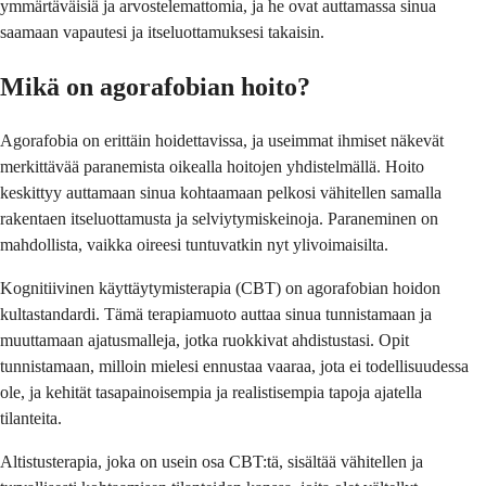
ymmärtäväisiä ja arvostelemattomia, ja he ovat auttamassa sinua
saamaan vapautesi ja itseluottamuksesi takaisin.
Mikä on agorafobian hoito?
Agorafobia on erittäin hoidettavissa, ja useimmat ihmiset näkevät
merkittävää paranemista oikealla hoitojen yhdistelmällä. Hoito
keskittyy auttamaan sinua kohtaamaan pelkosi vähitellen samalla
rakentaen itseluottamusta ja selviytymiskeinoja. Paraneminen on
mahdollista, vaikka oireesi tuntuvatkin nyt ylivoimaisilta.
Kognitiivinen käyttäytymisterapia (CBT) on agorafobian hoidon
kultastandardi. Tämä terapiamuoto auttaa sinua tunnistamaan ja
muuttamaan ajatusmalleja, jotka ruokkivat ahdistustasi. Opit
tunnistamaan, milloin mielesi ennustaa vaaraa, jota ei todellisuudessa
ole, ja kehität tasapainoisempia ja realistisempia tapoja ajatella
tilanteita.
Altistusterapia, joka on usein osa CBT:tä, sisältää vähitellen ja