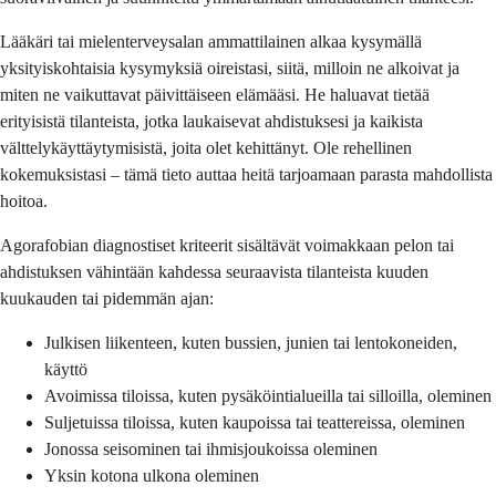
Lääkäri tai mielenterveysalan ammattilainen alkaa kysymällä
yksityiskohtaisia ​​kysymyksiä oireistasi, siitä, milloin ne alkoivat ja
miten ne vaikuttavat päivittäiseen elämääsi. He haluavat tietää
erityisistä tilanteista, jotka laukaisevat ahdistuksesi ja kaikista
välttelykäyttäytymisistä, joita olet kehittänyt. Ole rehellinen
kokemuksistasi – tämä tieto auttaa heitä tarjoamaan parasta mahdollista
hoitoa.
Agorafobian diagnostiset kriteerit sisältävät voimakkaan pelon tai
ahdistuksen vähintään kahdessa seuraavista tilanteista kuuden
kuukauden tai pidemmän ajan:
Julkisen liikenteen, kuten bussien, junien tai lentokoneiden,
käyttö
Avoimissa tiloissa, kuten pysäköintialueilla tai silloilla, oleminen
Suljetuissa tiloissa, kuten kaupoissa tai teattereissa, oleminen
Jonossa seisominen tai ihmisjoukoissa oleminen
Yksin kotona ulkona oleminen