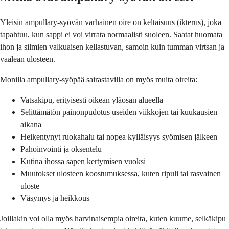
Yleisin ampullary-syövän varhainen oire on keltaisuus (ikterus), joka
tapahtuu, kun sappi ei voi virrata normaalisti suoleen. Saatat huomata
ihon ja silmien valkuaisen kellastuvan, samoin kuin tumman virtsan ja
vaalean ulosteen.
Monilla ampullary-syöpää sairastavilla on myös muita oireita:
Vatsakipu, erityisesti oikean yläosan alueella
Selittämätön painonpudotus useiden viikkojen tai kuukausien
aikana
Heikentynyt ruokahalu tai nopea kylläisyys syömisen jälkeen
Pahoinvointi ja oksentelu
Kutina ihossa sapen kertymisen vuoksi
Muutokset ulosteen koostumuksessa, kuten ripuli tai rasvainen
uloste
Väsymys ja heikkous
Joillakin voi olla myös harvinaisempia oireita, kuten kuume, selkäkipu