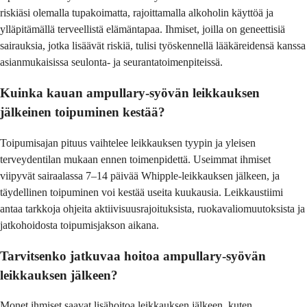
riskiäsi olemalla tupakoimatta, rajoittamalla alkoholin käyttöä ja
ylläpitämällä terveellistä elämäntapaa. Ihmiset, joilla on geneettisiä
sairauksia, jotka lisäävät riskiä, tulisi työskennellä lääkäreidensä kanssa
asianmukaisissa seulonta- ja seurantatoimenpiteissä.
Kuinka kauan ampullary-syövän leikkauksen
jälkeinen toipuminen kestää?
Toipumisajan pituus vaihtelee leikkauksen tyypin ja yleisen
terveydentilan mukaan ennen toimenpidettä. Useimmat ihmiset
viipyvät sairaalassa 7–14 päivää Whipple-leikkauksen jälkeen, ja
täydellinen toipuminen voi kestää useita kuukausia. Leikkaustiimi
antaa tarkkoja ohjeita aktiivisuusrajoituksista, ruokavaliomuutoksista ja
jatkohoidosta toipumisjakson aikana.
Tarvitsenko jatkuvaa hoitoa ampullary-syövän
leikkauksen jälkeen?
Monet ihmiset saavat lisähoitoa leikkauksen jälkeen, kuten