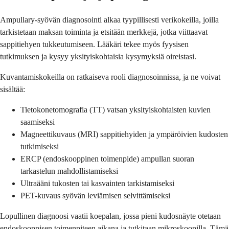
Ampullary-syövän diagnosointi alkaa tyypillisesti verikokeilla, joilla
tarkistetaan maksan toiminta ja etsitään merkkejä, jotka viittaavat
sappitiehyen tukkeutumiseen. Lääkäri tekee myös fyysisen
tutkimuksen ja kysyy yksityiskohtaisia kysymyksiä oireistasi.
Kuvantamiskokeilla on ratkaiseva rooli diagnosoinnissa, ja ne voivat
sisältää:
Tietokonetomografia (TT) vatsan yksityiskohtaisten kuvien
saamiseksi
Magneettikuvaus (MRI) sappitiehyiden ja ympäröivien kudosten
tutkimiseksi
ERCP (endoskooppinen toimenpide) ampullan suoran
tarkastelun mahdollistamiseksi
Ultraääni tukosten tai kasvainten tarkistamiseksi
PET-kuvaus syövän leviämisen selvittämiseksi
Lopullinen diagnoosi vaatii koepalan, jossa pieni kudosnäyte otetaan
endoskooppisen toimenpiteen aikana ja tutkitaan mikroskoopilla. Tämä