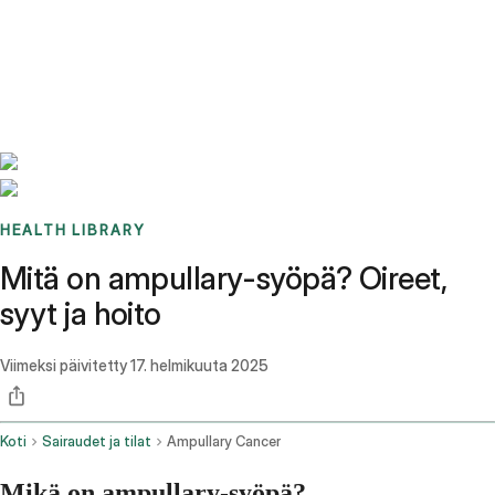
Benchmarks
Stories
FAQ
Sign up / Log in
HEALTH LIBRARY
Mitä on ampullary-syöpä? Oireet,
syyt ja hoito
Viimeksi päivitetty
17. helmikuuta 2025
Koti
Sairaudet ja tilat
Ampullary Cancer
Mikä on ampullary-syöpä?