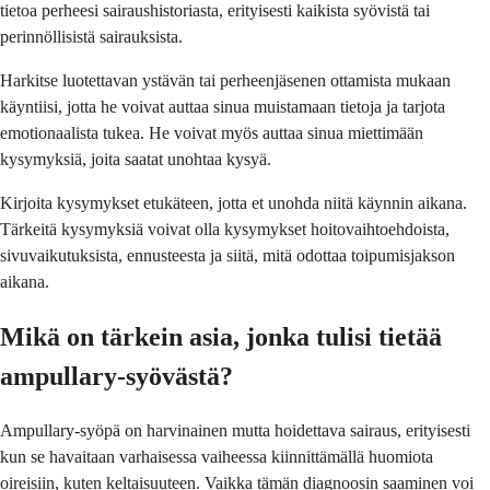
tietoa perheesi sairaushistoriasta, erityisesti kaikista syövistä tai
perinnöllisistä sairauksista.
Harkitse luotettavan ystävän tai perheenjäsenen ottamista mukaan
käyntiisi, jotta he voivat auttaa sinua muistamaan tietoja ja tarjota
emotionaalista tukea. He voivat myös auttaa sinua miettimään
kysymyksiä, joita saatat unohtaa kysyä.
Kirjoita kysymykset etukäteen, jotta et unohda niitä käynnin aikana.
Tärkeitä kysymyksiä voivat olla kysymykset hoitovaihtoehdoista,
sivuvaikutuksista, ennusteesta ja siitä, mitä odottaa toipumisjakson
aikana.
Mikä on tärkein asia, jonka tulisi tietää
ampullary-syövästä?
Ampullary-syöpä on harvinainen mutta hoidettava sairaus, erityisesti
kun se havaitaan varhaisessa vaiheessa kiinnittämällä huomiota
oireisiin, kuten keltaisuuteen. Vaikka tämän diagnoosin saaminen voi