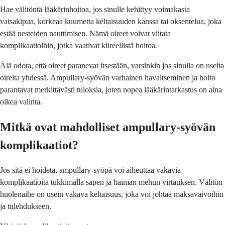
Hae välitöntä lääkärinhoitoa, jos sinulle kehittyy voimakasta
vatsakipua, korkeaa kuumetta keltaisuuden kanssa tai oksentelua, joka
estää nesteiden nauttimisen. Nämä oireet voivat viitata
komplikaatioihin, jotka vaativat kiireellistä hoitoa.
Älä odota, että oireet paranevat itsestään, varsinkin jos sinulla on useita
oireita yhdessä. Ampullary-syövän varhainen havaitseminen ja hoito
parantavat merkittävästi tuloksia, joten nopea lääkärintarkastus on aina
oikea valinta.
Mitkä ovat mahdolliset ampullary-syövän
komplikaatiot?
Jos sitä ei hoideta, ampullary-syöpä voi aiheuttaa vakavia
komplikaatioita tukkimalla sapen ja haiman mehun virtauksen. Välitön
huolenaihe on usein vakava keltaisuus, joka voi johtaa maksavaivoihin
ja tulehdukseen.