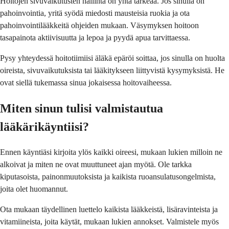
Hoitojen sivuvaikutusten hallinta on yhtä tärkeää. Jos sinulla on
pahoinvointia, yritä syödä miedosti mausteisia ruokia ja ota
pahoinvointilääkkeitä ohjeiden mukaan. Väsymyksen hoitoon
tasapainota aktiivisuutta ja lepoa ja pyydä apua tarvittaessa.
Pysy yhteydessä hoitotiimiisi äläkä epäröi soittaa, jos sinulla on huolta
oireista, sivuvaikutuksista tai lääkitykseen liittyvistä kysymyksistä. He
ovat siellä tukemassa sinua jokaisessa hoitovaiheessa.
Miten sinun tulisi valmistautua
lääkärikäyntiisi?
Ennen käyntiäsi kirjoita ylös kaikki oireesi, mukaan lukien milloin ne
alkoivat ja miten ne ovat muuttuneet ajan myötä. Ole tarkka
kiputasoista, painonmuutoksista ja kaikista ruoansulatusongelmista,
joita olet huomannut.
Ota mukaan täydellinen luettelo kaikista lääkkeistä, lisäravinteista ja
vitamiineista, joita käytät, mukaan lukien annokset. Valmistele myös