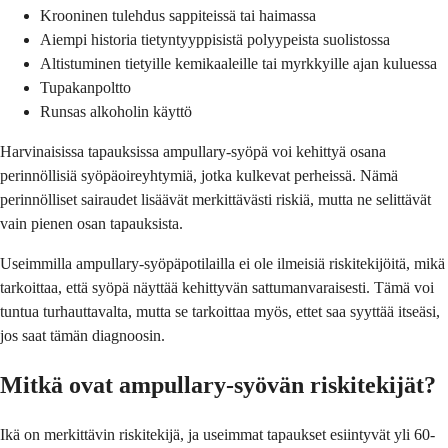
Krooninen tulehdus sappiteissä tai haimassa
Aiempi historia tietyntyyppisistä polyypeista suolistossa
Altistuminen tietyille kemikaaleille tai myrkkyille ajan kuluessa
Tupakanpoltto
Runsas alkoholin käyttö
Harvinaisissa tapauksissa ampullary-syöpä voi kehittyä osana
perinnöllisiä syöpäoireyhtymiä, jotka kulkevat perheissä. Nämä
perinnölliset sairaudet lisäävät merkittävästi riskiä, mutta ne selittävät
vain pienen osan tapauksista.
Useimmilla ampullary-syöpäpotilailla ei ole ilmeisiä riskitekijöitä, mikä
tarkoittaa, että syöpä näyttää kehittyvän sattumanvaraisesti. Tämä voi
tuntua turhauttavalta, mutta se tarkoittaa myös, ettet saa syyttää itseäsi,
jos saat tämän diagnoosin.
Mitkä ovat ampullary-syövän riskitekijät?
Ikä on merkittävin riskitekijä, ja useimmat tapaukset esiintyvät yli 60-