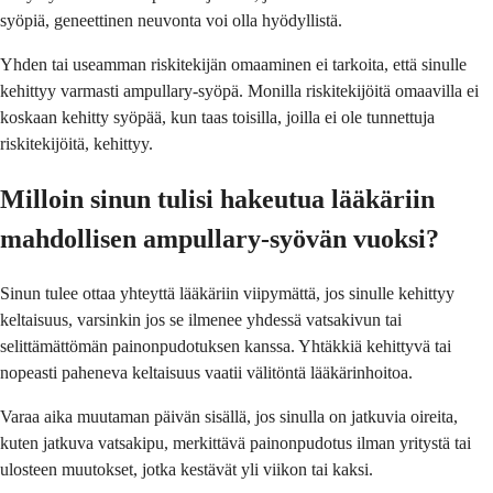
syöpiä, geneettinen neuvonta voi olla hyödyllistä.
Yhden tai useamman riskitekijän omaaminen ei tarkoita, että sinulle
kehittyy varmasti ampullary-syöpä. Monilla riskitekijöitä omaavilla ei
koskaan kehitty syöpää, kun taas toisilla, joilla ei ole tunnettuja
riskitekijöitä, kehittyy.
Milloin sinun tulisi hakeutua lääkäriin
mahdollisen ampullary-syövän vuoksi?
Sinun tulee ottaa yhteyttä lääkäriin viipymättä, jos sinulle kehittyy
keltaisuus, varsinkin jos se ilmenee yhdessä vatsakivun tai
selittämättömän painonpudotuksen kanssa. Yhtäkkiä kehittyvä tai
nopeasti paheneva keltaisuus vaatii välitöntä lääkärinhoitoa.
Varaa aika muutaman päivän sisällä, jos sinulla on jatkuvia oireita,
kuten jatkuva vatsakipu, merkittävä painonpudotus ilman yritystä tai
ulosteen muutokset, jotka kestävät yli viikon tai kaksi.