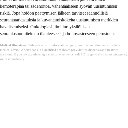
kemoterapiaa tai sädehoitoa, vähentääkseen syövän uusiutumisen
riskiä. Jopa hoidon päättymisen jälkeen tarvitset säännöllisiä
seurantatarkastuksia ja kuvantamiskokeita uusiutumisen merkkien
havaitsemiseksi. Onkologiasi tiimi luo yksilöllisen
seurantasuunnitelman tilanteeseesi ja hoitovasteeseen perustuen.
Medical Disclaimer:
This article is for informational purposes only and does not constitute
medical advice. Always consult a qualified healthcare provider for diagnosis and treatment
decisions. If you are experiencing a medical emergency, call 911 or go to the nearest emergency
room immediately.