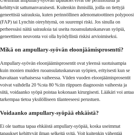
Useimmat ampullary-syövän tapaukset eivät ole perinnöllisiä ja
kehittyvät sattumanvaraisesti. Kuitenkin ihmisillä, joilla on tiettyjä
geneettisiä sairauksia, kuten perinnöllinen adenomatoottinen polypoosi
(FAP) tai Lynchin oireyhtymä, on suurempi riski. Jos sinulla on
perheessäsi näitä sairauksia tai useita ruoansulatuskanavan syöpiä,
geneettinen neuvonta voi olla hyödyllistä riskisi arvioimiseksi.
Mikä on ampullary-syövän eloonjäämisprosentti?
Ampullary-syövän eloonjäämisprosentit ovat yleensä suotuisampia
kuin monien muiden ruoansulatuskanavan syöpien, erityisesti kun se
havaitaan varhaisessa vaiheessa. Viiden vuoden eloonjäämisprosentit
voivat vaihdella 20 %:sta 80 %:iin riippuen diagnoosin vaiheesta ja
siitä, voidaanko syöpä poistaa kokonaan kirurgisesti. Lääkäri voi antaa
tarkempaa tietoa yksilölliseen tilanteeseesi perustuen.
Voidaanko ampullary-syöpää ehkäistä?
Ei ole taattua tapaa ehkäistä ampullary-syöpää, koska useimmat
tapaukset kehittyvät ilman selkeitä syitä. Voit kuitenkin vähentää