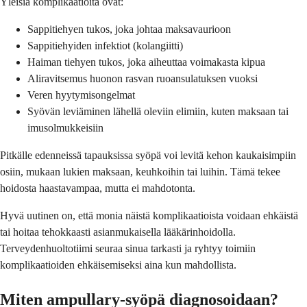
Yleisiä komplikaatioita ovat:
Sappitiehyen tukos, joka johtaa maksavaurioon
Sappitiehyiden infektiot (kolangiitti)
Haiman tiehyen tukos, joka aiheuttaa voimakasta kipua
Aliravitsemus huonon rasvan ruoansulatuksen vuoksi
Veren hyytymisongelmat
Syövän leviäminen lähellä oleviin elimiin, kuten maksaan tai
imusolmukkeisiin
Pitkälle edenneissä tapauksissa syöpä voi levitä kehon kaukaisimpiin
osiin, mukaan lukien maksaan, keuhkoihin tai luihin. Tämä tekee
hoidosta haastavampaa, mutta ei mahdotonta.
Hyvä uutinen on, että monia näistä komplikaatioista voidaan ehkäistä
tai hoitaa tehokkaasti asianmukaisella lääkärinhoidolla.
Terveydenhuoltotiimi seuraa sinua tarkasti ja ryhtyy toimiin
komplikaatioiden ehkäisemiseksi aina kun mahdollista.
Miten ampullary-syöpä diagnosoidaan?