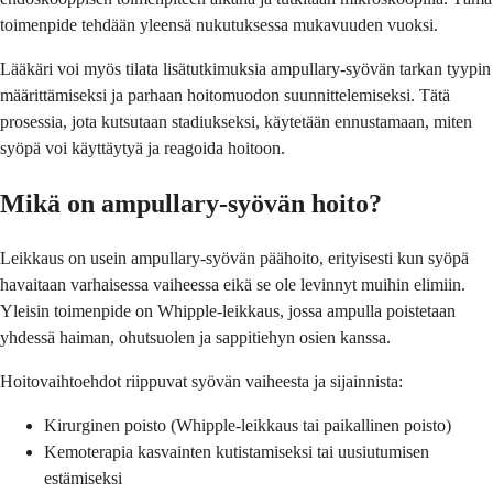
toimenpide tehdään yleensä nukutuksessa mukavuuden vuoksi.
Lääkäri voi myös tilata lisätutkimuksia ampullary-syövän tarkan tyypin
määrittämiseksi ja parhaan hoitomuodon suunnittelemiseksi. Tätä
prosessia, jota kutsutaan stadiukseksi, käytetään ennustamaan, miten
syöpä voi käyttäytyä ja reagoida hoitoon.
Mikä on ampullary-syövän hoito?
Leikkaus on usein ampullary-syövän päähoito, erityisesti kun syöpä
havaitaan varhaisessa vaiheessa eikä se ole levinnyt muihin elimiin.
Yleisin toimenpide on Whipple-leikkaus, jossa ampulla poistetaan
yhdessä haiman, ohutsuolen ja sappitiehyn osien kanssa.
Hoitovaihtoehdot riippuvat syövän vaiheesta ja sijainnista:
Kirurginen poisto (Whipple-leikkaus tai paikallinen poisto)
Kemoterapia kasvainten kutistamiseksi tai uusiutumisen
estämiseksi