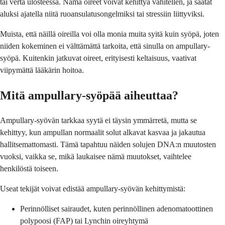
tai verta ulosteessa. Nämä oireet voivat kehittyä vähitellen, ja saatat
aluksi ajatella niitä ruoansulatusongelmiksi tai stressiin liittyviksi.
Muista, että näillä oireilla voi olla monia muita syitä kuin syöpä, joten
niiden kokeminen ei välttämättä tarkoita, että sinulla on ampullary-
syöpä. Kuitenkin jatkuvat oireet, erityisesti keltaisuus, vaativat
viipymättä lääkärin hoitoa.
Mitä ampullary-syöpää aiheuttaa?
Ampullary-syövän tarkkaa syytä ei täysin ymmärretä, mutta se
kehittyy, kun ampullan normaalit solut alkavat kasvaa ja jakautua
hallitsemattomasti. Tämä tapahtuu näiden solujen DNA:n muutosten
vuoksi, vaikka se, mikä laukaisee nämä muutokset, vaihtelee
henkilöstä toiseen.
Useat tekijät voivat edistää ampullary-syövän kehittymistä:
Perinnölliset sairaudet, kuten perinnöllinen adenomatoottinen
polypoosi (FAP) tai Lynchin oireyhtymä