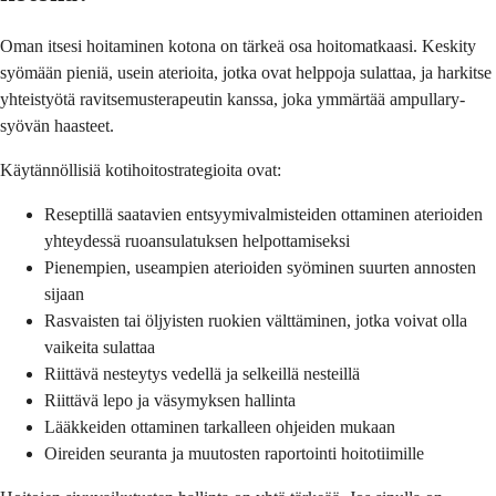
Oman itsesi hoitaminen kotona on tärkeä osa hoitomatkaasi. Keskity
syömään pieniä, usein aterioita, jotka ovat helppoja sulattaa, ja harkitse
yhteistyötä ravitsemusterapeutin kanssa, joka ymmärtää ampullary-
syövän haasteet.
Käytännöllisiä kotihoitostrategioita ovat:
Reseptillä saatavien entsyymivalmisteiden ottaminen aterioiden
yhteydessä ruoansulatuksen helpottamiseksi
Pienempien, useampien aterioiden syöminen suurten annosten
sijaan
Rasvaisten tai öljyisten ruokien välttäminen, jotka voivat olla
vaikeita sulattaa
Riittävä nesteytys vedellä ja selkeillä nesteillä
Riittävä lepo ja väsymyksen hallinta
Lääkkeiden ottaminen tarkalleen ohjeiden mukaan
Oireiden seuranta ja muutosten raportointi hoitotiimille