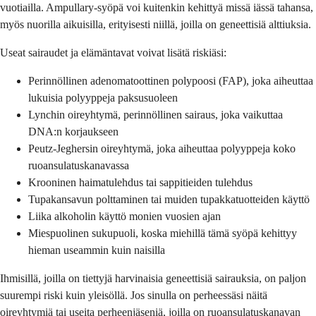
vuotiailla. Ampullary-syöpä voi kuitenkin kehittyä missä iässä tahansa,
myös nuorilla aikuisilla, erityisesti niillä, joilla on geneettisiä alttiuksia.
Useat sairaudet ja elämäntavat voivat lisätä riskiäsi:
Perinnöllinen adenomatoottinen polypoosi (FAP), joka aiheuttaa
lukuisia polyyppeja paksusuoleen
Lynchin oireyhtymä, perinnöllinen sairaus, joka vaikuttaa
DNA:n korjaukseen
Peutz-Jeghersin oireyhtymä, joka aiheuttaa polyyppeja koko
ruoansulatuskanavassa
Krooninen haimatulehdus tai sappitieiden tulehdus
Tupakansavun polttaminen tai muiden tupakkatuotteiden käyttö
Liika alkoholin käyttö monien vuosien ajan
Miespuolinen sukupuoli, koska miehillä tämä syöpä kehittyy
hieman useammin kuin naisilla
Ihmisillä, joilla on tiettyjä harvinaisia geneettisiä sairauksia, on paljon
suurempi riski kuin yleisöllä. Jos sinulla on perheessäsi näitä
oireyhtymiä tai useita perheenjäseniä, joilla on ruoansulatuskanavan