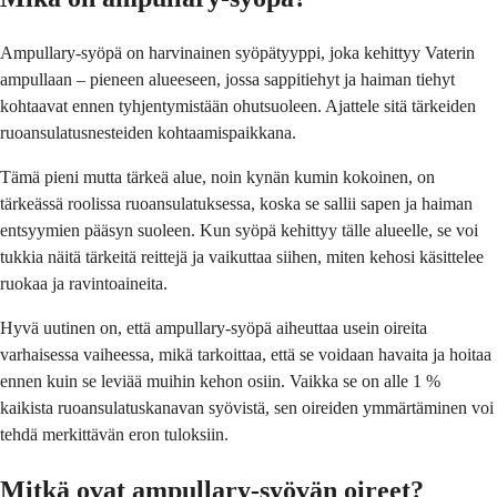
Ampullary-syöpä on harvinainen syöpätyyppi, joka kehittyy Vaterin
ampullaan – pieneen alueeseen, jossa sappitiehyt ja haiman tiehyt
kohtaavat ennen tyhjentymistään ohutsuoleen. Ajattele sitä tärkeiden
ruoansulatusnesteiden kohtaamispaikkana.
Tämä pieni mutta tärkeä alue, noin kynän kumin kokoinen, on
tärkeässä roolissa ruoansulatuksessa, koska se sallii sapen ja haiman
entsyymien pääsyn suoleen. Kun syöpä kehittyy tälle alueelle, se voi
tukkia näitä tärkeitä reittejä ja vaikuttaa siihen, miten kehosi käsittelee
ruokaa ja ravintoaineita.
Hyvä uutinen on, että ampullary-syöpä aiheuttaa usein oireita
varhaisessa vaiheessa, mikä tarkoittaa, että se voidaan havaita ja hoitaa
ennen kuin se leviää muihin kehon osiin. Vaikka se on alle 1 %
kaikista ruoansulatuskanavan syövistä, sen oireiden ymmärtäminen voi
tehdä merkittävän eron tuloksiin.
Mitkä ovat ampullary-syövän oireet?