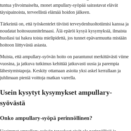
tuntua ylivoimaiselta, monet ampullary-syöpää sairastavat elävät
täysipainoista, terveellistä elämää hoidon jälkeen.
Tärkeintä on, että työskentelet tiiviisti terveydenhuoltotiimisi kanssa ja
noudatat hoitosuunnitelmaasi. Älä epäröi kysyä kysymyksiä, ilmaista
huoliasi tai hakea toista mielipidettä, jos tunnet epävarmuutta mistään
hoitoon liittyvästä asiasta.
Muista, että ampullary-syövän hoito on parantunut merkittävästi viime
vuosina, ja jatkuva tutkimus kehittää jatkuvasti uusia ja parempia
lähestymistapoja. Keskity ottamaan asioita yksi askel kerrallaan ja
juhlimaan pieniä voittoja matkan varrella.
Usein kysytyt kysymykset ampullary-
syövästä
Onko ampullary-syöpä perinnöllinen?