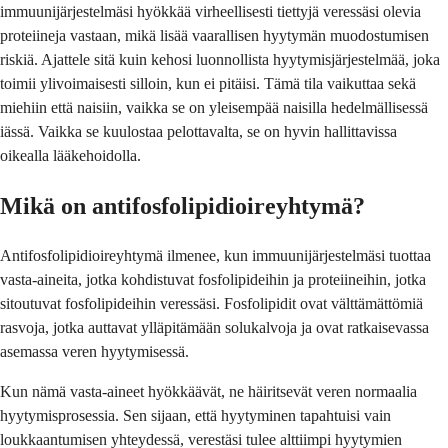
immuunijärjestelmäsi hyökkää virheellisesti tiettyjä veressäsi olevia
proteiineja vastaan, mikä lisää vaarallisen hyytymän muodostumisen
riskiä. Ajattele sitä kuin kehosi luonnollista hyytymisjärjestelmää, joka
toimii ylivoimaisesti silloin, kun ei pitäisi. Tämä tila vaikuttaa sekä
miehiin että naisiin, vaikka se on yleisempää naisilla hedelmällisessä
iässä. Vaikka se kuulostaa pelottavalta, se on hyvin hallittavissa
oikealla lääkehoidolla.
Mikä on antifosfolipidioireyhtymä?
Antifosfolipidioireyhtymä ilmenee, kun immuunijärjestelmäsi tuottaa
vasta-aineita, jotka kohdistuvat fosfolipideihin ja proteiineihin, jotka
sitoutuvat fosfolipideihin veressäsi. Fosfolipidit ovat välttämättömiä
rasvoja, jotka auttavat ylläpitämään solukalvoja ja ovat ratkaisevassa
asemassa veren hyytymisessä.
Kun nämä vasta-aineet hyökkäävät, ne häiritsevät veren normaalia
hyytymisprosessia. Sen sijaan, että hyytyminen tapahtuisi vain
loukkaantumisen yhteydessä, verestäsi tulee alttiimpi hyytymien