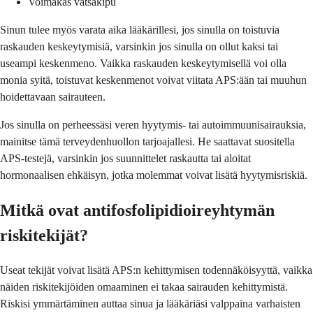
Voimakas vatsakipu
Sinun tulee myös varata aika lääkärillesi, jos sinulla on toistuvia
raskauden keskeytymisiä, varsinkin jos sinulla on ollut kaksi tai
useampi keskenmeno. Vaikka raskauden keskeytymisellä voi olla
monia syitä, toistuvat keskenmenot voivat viitata APS:ään tai muuhun
hoidettavaan sairauteen.
Jos sinulla on perheessäsi veren hyytymis- tai autoimmuunisairauksia,
mainitse tämä terveydenhuollon tarjoajallesi. He saattavat suositella
APS-testejä, varsinkin jos suunnittelet raskautta tai aloitat
hormonaalisen ehkäisyn, jotka molemmat voivat lisätä hyytymisriskiä.
Mitkä ovat antifosfolipidioireyhtymän
riskitekijät?
Useat tekijät voivat lisätä APS:n kehittymisen todennäköisyyttä, vaikka
näiden riskitekijöiden omaaminen ei takaa sairauden kehittymistä.
Riskisi ymmärtäminen auttaa sinua ja lääkäriäsi valppaina varhaisten