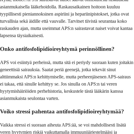
asianmukaisella lääkehoidolla. Raskausaikainen hoitoon kuuluu
tyypillisesti pieniannoksinen aspiriini ja hepariinipistokset, jotka ovat
turvallisia sekä äidille että vauvalle. Tarvitset tiivistä seurantaa koko
raskauden ajan, mutta useimmat APS:n sairastavat naiset voivat kantaa
lapsensa täysiaikaisesti.
Onko antifosfolipidioireyhtymä perinnöllinen?
APS voi esiintyä perheissä, mutta sitä ei periydy suoraan kuten joitakin
geneettisiä sairauksia. Saatat periä geenejä, jotka tekevät sinut
alttiimmaksi APS:n kehittymiselle, mutta perheenjäsenen APS-sairaus
ei takaa, että sinulle kehittyy se. Jos sinulla on APS:n tai veren
hyytymishäiriöiden perhehistoria, keskustele tästä lääkärin kanssa
asianmukaista seulontaa varten.
Voiko stressi pahentaa antifosfolipidioireyhtymää?
Vaikka stressi ei suoraan aiheuta APS:ää, se voi mahdollisesti lisätä
veren hyytymien riskiä vaikuttamalla immuunijärjestelmääsi ja