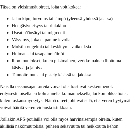
Tässä on yleisimmät oireet, joita voit kokea:
Jalan kipu, turvotus tai lämpö (yleensä yhdessä jalassa)
Hengästyneisyys tai rintakipu
Useat päänsäryt tai migreenit
Väsymys, joka ei parane levolla
Muistin ongelmia tai keskittymisvaikeuksia
Huimaus tai tasapainohäiriöt
Ihon muutokset, kuten pitsimainen, verkkomainen ihottuma
käsissä ja jaloissa
Tunnottomuus tai pistely käsissä tai jaloissa
Naisilla raskausajan oireita voivat olla toistuvat keskenmenot,
erityisesti toisella tai kolmannella kolmanneksella, tai komplikaatioita,
kuten raskausmyrkytys. Nämä oireet johtuvat siitä, että veren hyytymät
voivat häiritä veren virtausta istukkaan.
Joillakin APS-potilailla voi olla myös harvinaisempia oireita, kuten
äkillisiä näkömuutoksia, puheen sekavuutta tai heikkoutta kehon