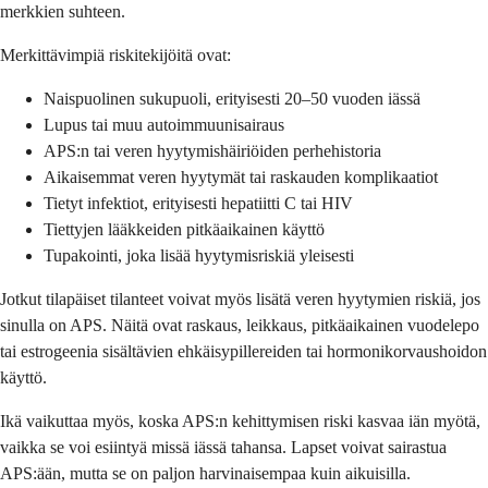
merkkien suhteen.
Merkittävimpiä riskitekijöitä ovat:
Naispuolinen sukupuoli, erityisesti 20–50 vuoden iässä
Lupus tai muu autoimmuunisairaus
APS:n tai veren hyytymishäiriöiden perhehistoria
Aikaisemmat veren hyytymät tai raskauden komplikaatiot
Tietyt infektiot, erityisesti hepatiitti C tai HIV
Tiettyjen lääkkeiden pitkäaikainen käyttö
Tupakointi, joka lisää hyytymisriskiä yleisesti
Jotkut tilapäiset tilanteet voivat myös lisätä veren hyytymien riskiä, jos
sinulla on APS. Näitä ovat raskaus, leikkaus, pitkäaikainen vuodelepo
tai estrogeenia sisältävien ehkäisypillereiden tai hormonikorvaushoidon
käyttö.
Ikä vaikuttaa myös, koska APS:n kehittymisen riski kasvaa iän myötä,
vaikka se voi esiintyä missä iässä tahansa. Lapset voivat sairastua
APS:ään, mutta se on paljon harvinaisempaa kuin aikuisilla.