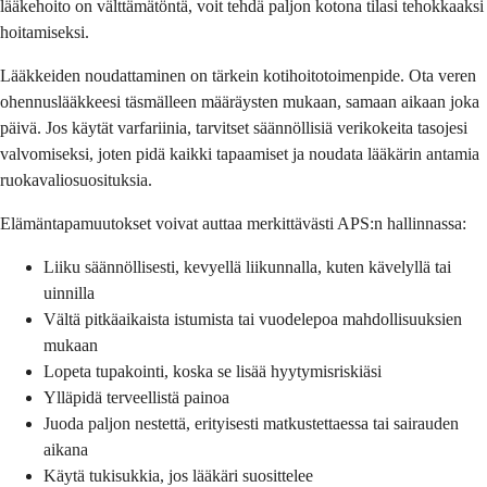
lääkehoito on välttämätöntä, voit tehdä paljon kotona tilasi tehokkaaksi
hoitamiseksi.
Lääkkeiden noudattaminen on tärkein kotihoitotoimenpide. Ota veren
ohennuslääkkeesi täsmälleen määräysten mukaan, samaan aikaan joka
päivä. Jos käytät varfariinia, tarvitset säännöllisiä verikokeita tasojesi
valvomiseksi, joten pidä kaikki tapaamiset ja noudata lääkärin antamia
ruokavaliosuosituksia.
Elämäntapamuutokset voivat auttaa merkittävästi APS:n hallinnassa:
Liiku säännöllisesti, kevyellä liikunnalla, kuten kävelyllä tai
uinnilla
Vältä pitkäaikaista istumista tai vuodelepoa mahdollisuuksien
mukaan
Lopeta tupakointi, koska se lisää hyytymisriskiäsi
Ylläpidä terveellistä painoa
Juoda paljon nestettä, erityisesti matkustettaessa tai sairauden
aikana
Käytä tukisukkia, jos lääkäri suosittelee