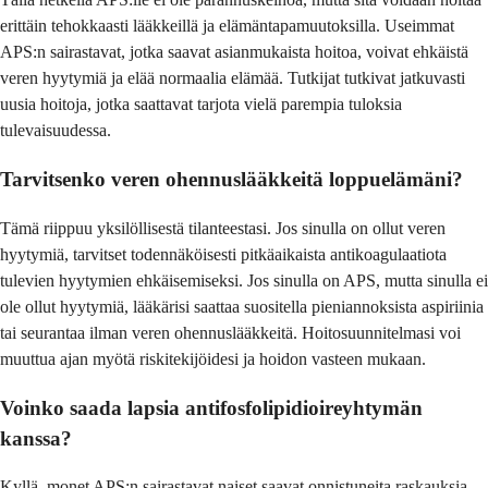
erittäin tehokkaasti lääkkeillä ja elämäntapamuutoksilla. Useimmat
APS:n sairastavat, jotka saavat asianmukaista hoitoa, voivat ehkäistä
veren hyytymiä ja elää normaalia elämää. Tutkijat tutkivat jatkuvasti
uusia hoitoja, jotka saattavat tarjota vielä parempia tuloksia
tulevaisuudessa.
Tarvitsenko veren ohennuslääkkeitä loppuelämäni?
Tämä riippuu yksilöllisestä tilanteestasi. Jos sinulla on ollut veren
hyytymiä, tarvitset todennäköisesti pitkäaikaista antikoagulaatiota
tulevien hyytymien ehkäisemiseksi. Jos sinulla on APS, mutta sinulla ei
ole ollut hyytymiä, lääkärisi saattaa suositella pieniannoksista aspiriinia
tai seurantaa ilman veren ohennuslääkkeitä. Hoitosuunnitelmasi voi
muuttua ajan myötä riskitekijöidesi ja hoidon vasteen mukaan.
Voinko saada lapsia antifosfolipidioireyhtymän
kanssa?
Kyllä, monet APS:n sairastavat naiset saavat onnistuneita raskauksia