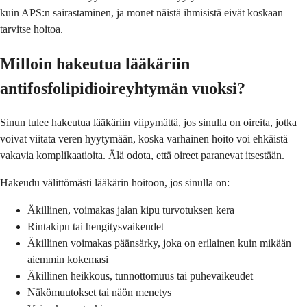
kuin APS:n sairastaminen, ja monet näistä ihmisistä eivät koskaan
tarvitse hoitoa.
Milloin hakeutua lääkäriin
antifosfolipidioireyhtymän vuoksi?
Sinun tulee hakeutua lääkäriin viipymättä, jos sinulla on oireita, jotka
voivat viitata veren hyytymään, koska varhainen hoito voi ehkäistä
vakavia komplikaatioita. Älä odota, että oireet paranevat itsestään.
Hakeudu välittömästi lääkärin hoitoon, jos sinulla on:
Äkillinen, voimakas jalan kipu turvotuksen kera
Rintakipu tai hengitysvaikeudet
Äkillinen voimakas päänsärky, joka on erilainen kuin mikään
aiemmin kokemasi
Äkillinen heikkous, tunnottomuus tai puhevaikeudet
Näkömuutokset tai näön menetys