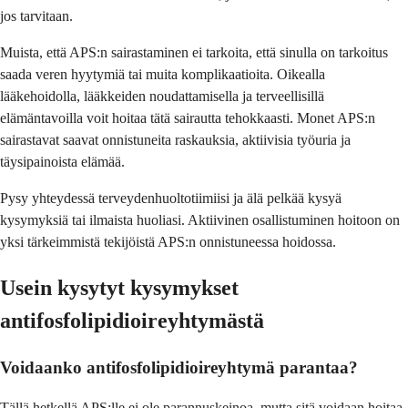
jos tarvitaan.
Muista, että APS:n sairastaminen ei tarkoita, että sinulla on tarkoitus
saada veren hyytymiä tai muita komplikaatioita. Oikealla
lääkehoidolla, lääkkeiden noudattamisella ja terveellisillä
elämäntavoilla voit hoitaa tätä sairautta tehokkaasti. Monet APS:n
sairastavat saavat onnistuneita raskauksia, aktiivisia työuria ja
täysipainoista elämää.
Pysy yhteydessä terveydenhuoltotiimiisi ja älä pelkää kysyä
kysymyksiä tai ilmaista huoliasi. Aktiivinen osallistuminen hoitoon on
yksi tärkeimmistä tekijöistä APS:n onnistuneessa hoidossa.
Usein kysytyt kysymykset
antifosfolipidioireyhtymästä
Voidaanko antifosfolipidioireyhtymä parantaa?
Tällä hetkellä APS:lle ei ole parannuskeinoa, mutta sitä voidaan hoitaa