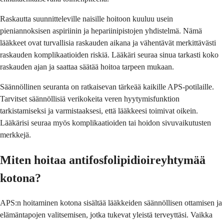
Raskautta suunnitteleville naisille hoitoon kuuluu usein
pieniannoksisen aspiriinin ja hepariinipistojen yhdistelmä. Nämä
lääkkeet ovat turvallisia raskauden aikana ja vähentävät merkittävästi
raskauden komplikaatioiden riskiä. Lääkäri seuraa sinua tarkasti koko
raskauden ajan ja saattaa säätää hoitoa tarpeen mukaan.
Säännöllinen seuranta on ratkaisevan tärkeää kaikille APS-potilaille.
Tarvitset säännöllisiä verikokeita veren hyytymisfunktion
tarkistamiseksi ja varmistaaksesi, että lääkkeesi toimivat oikein.
Lääkärisi seuraa myös komplikaatioiden tai hoidon sivuvaikutusten
merkkejä.
Miten hoitaa antifosfolipidioireyhtymää
kotona?
APS:n hoitaminen kotona sisältää lääkkeiden säännöllisen ottamisen ja
elämäntapojen valitsemisen, jotka tukevat yleistä terveyttäsi. Vaikka