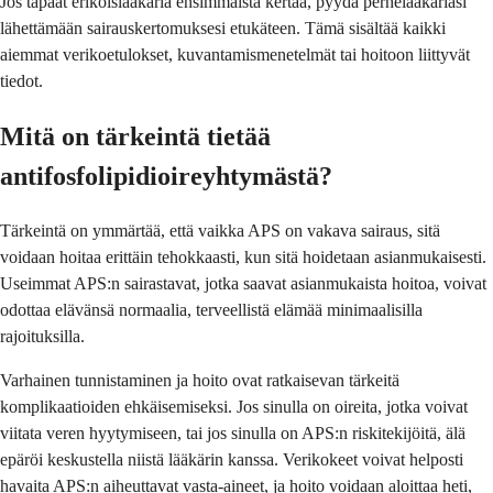
Jos tapaat erikoislääkäriä ensimmäistä kertaa, pyydä perhelääkäriäsi
lähettämään sairauskertomuksesi etukäteen. Tämä sisältää kaikki
aiemmat verikoetulokset, kuvantamismenetelmät tai hoitoon liittyvät
tiedot.
Mitä on tärkeintä tietää
antifosfolipidioireyhtymästä?
Tärkeintä on ymmärtää, että vaikka APS on vakava sairaus, sitä
voidaan hoitaa erittäin tehokkaasti, kun sitä hoidetaan asianmukaisesti.
Useimmat APS:n sairastavat, jotka saavat asianmukaista hoitoa, voivat
odottaa elävänsä normaalia, terveellistä elämää minimaalisilla
rajoituksilla.
Varhainen tunnistaminen ja hoito ovat ratkaisevan tärkeitä
komplikaatioiden ehkäisemiseksi. Jos sinulla on oireita, jotka voivat
viitata veren hyytymiseen, tai jos sinulla on APS:n riskitekijöitä, älä
epäröi keskustella niistä lääkärin kanssa. Verikokeet voivat helposti
havaita APS:n aiheuttavat vasta-aineet, ja hoito voidaan aloittaa heti,