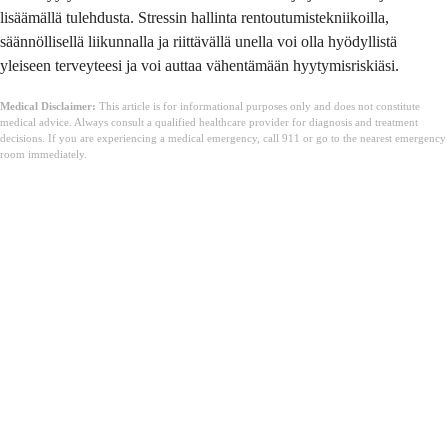
lisäämällä tulehdusta. Stressin hallinta rentoutumistekniikoilla,
säännöllisellä liikunnalla ja riittävällä unella voi olla hyödyllistä
yleiseen terveyteesi ja voi auttaa vähentämään hyytymisriskiäsi.
Medical Disclaimer:
This article is for informational purposes only and does not constitute
medical advice. Always consult a qualified healthcare provider for diagnosis and treatment
decisions. If you are experiencing a medical emergency, call 911 or go to the nearest emergency
room immediately.