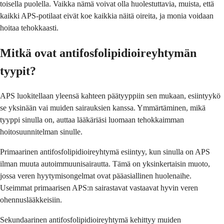
toisella puolella. Vaikka nämä voivat olla huolestuttavia, muista, että
kaikki APS-potilaat eivät koe kaikkia näitä oireita, ja monia voidaan
hoitaa tehokkaasti.
Mitkä ovat antifosfolipidioireyhtymän
tyypit?
APS luokitellaan yleensä kahteen päätyyppiin sen mukaan, esiintyykö
se yksinään vai muiden sairauksien kanssa. Ymmärtäminen, mikä
tyyppi sinulla on, auttaa lääkäriäsi luomaan tehokkaimman
hoitosuunnitelman sinulle.
Primaarinen antifosfolipidioireyhtymä esiintyy, kun sinulla on APS
ilman muuta autoimmuunisairautta. Tämä on yksinkertaisin muoto,
jossa veren hyytymisongelmat ovat pääasiallinen huolenaihe.
Useimmat primaarisen APS:n sairastavat vastaavat hyvin veren
ohennuslääkkeisiin.
Sekundaarinen antifosfolipidioireyhtymä kehittyy muiden