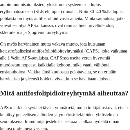
autoimmuunisairauksien, yleisimmin systeemisen lupus
erythematosuksen (SLE eli lupus) rinnalla. Noin 30–40 %:lla lupus-
potilaista on myös antifosfolipidivasta-aineita. Muita sairauksia, jotka
voivat esiintyä APS:n kanssa, ovat reumaattinen niveltulehdus,
skleroderma ja Sjögrenin oireyhtymä.
On myös harvinainen mutta vakava muoto, jota kutsutaan
katastrofaaliseksi antifosfolipidioireyhtymäksi (CAPS), joka vaikuttaa
alle 1 %:iin APS-potilaista. CAPS:ssa useita veren hyytymiä
muodostuu nopeasti kaikkialle kehoon, mikä vaatii välitöntä
ensiapuhoitoa. Vaikka tämä kuulostaa pelottavalta, se on erittäin
harvinaista ja yleensä hoidettavissa, kun se havaitaan ajoissa.
Mitä antifosfolipidioireyhtymää aiheuttaa?
APS:n tarkkaa syytä ei täysin ymmärretä, mutta tutkijat uskovat, että se
kehittyy geneettisen alttiuden ja ympäristötekijöiden yhdistelmän
seurauksena. Immuunijärjestelmäsi sekoaa ja alkaa hyökätä oman
kehosi proteiineja vastaan.