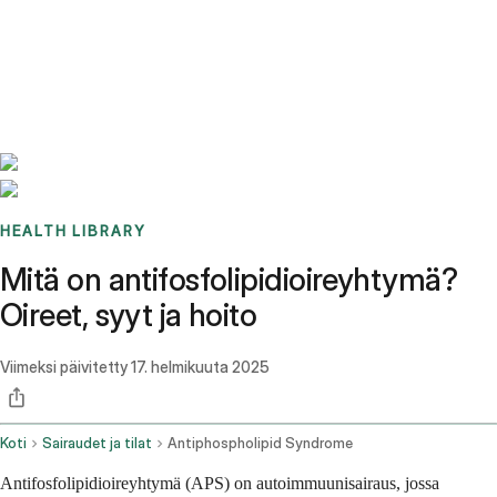
Benchmarks
Stories
FAQ
Sign up / Log in
HEALTH LIBRARY
Mitä on antifosfolipidioireyhtymä?
Oireet, syyt ja hoito
Viimeksi päivitetty
17. helmikuuta 2025
Koti
Sairaudet ja tilat
Antiphospholipid Syndrome
Antifosfolipidioireyhtymä (APS) on autoimmuunisairaus, jossa