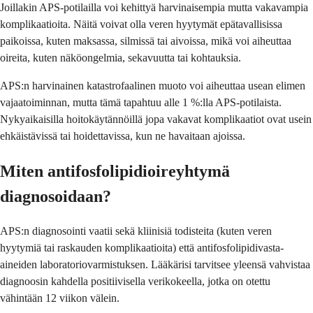
Joillakin APS-potilailla voi kehittyä harvinaisempia mutta vakavampia
komplikaatioita. Näitä voivat olla veren hyytymät epätavallisissa
paikoissa, kuten maksassa, silmissä tai aivoissa, mikä voi aiheuttaa
oireita, kuten näköongelmia, sekavuutta tai kohtauksia.
APS:n harvinainen katastrofaalinen muoto voi aiheuttaa usean elimen
vajaatoiminnan, mutta tämä tapahtuu alle 1 %:lla APS-potilaista.
Nykyaikaisilla hoitokäytännöillä jopa vakavat komplikaatiot ovat usein
ehkäistävissä tai hoidettavissa, kun ne havaitaan ajoissa.
Miten antifosfolipidioireyhtymä
diagnosoidaan?
APS:n diagnosointi vaatii sekä kliinisiä todisteita (kuten veren
hyytymiä tai raskauden komplikaatioita) että antifosfolipidivasta-
aineiden laboratoriovarmistuksen. Lääkärisi tarvitsee yleensä vahvistaa
diagnoosin kahdella positiivisella verikokeella, jotka on otettu
vähintään 12 viikon välein.