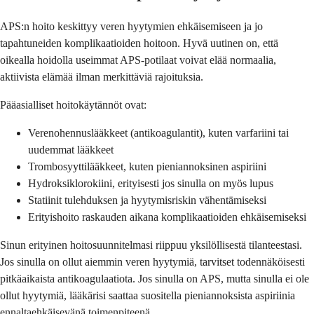
APS:n hoito keskittyy veren hyytymien ehkäisemiseen ja jo
tapahtuneiden komplikaatioiden hoitoon. Hyvä uutinen on, että
oikealla hoidolla useimmat APS-potilaat voivat elää normaalia,
aktiivista elämää ilman merkittäviä rajoituksia.
Pääasialliset hoitokäytännöt ovat:
Verenohennuslääkkeet (antikoagulantit), kuten varfariini tai
uudemmat lääkkeet
Trombosyyttilääkkeet, kuten pieniannoksinen aspiriini
Hydroksiklorokiini, erityisesti jos sinulla on myös lupus
Statiinit tulehduksen ja hyytymisriskin vähentämiseksi
Erityishoito raskauden aikana komplikaatioiden ehkäisemiseksi
Sinun erityinen hoitosuunnitelmasi riippuu yksilöllisestä tilanteestasi.
Jos sinulla on ollut aiemmin veren hyytymiä, tarvitset todennäköisesti
pitkäaikaista antikoagulaatiota. Jos sinulla on APS, mutta sinulla ei ole
ollut hyytymiä, lääkärisi saattaa suositella pieniannoksista aspiriinia
ennaltaehkäisevänä toimenpiteenä.