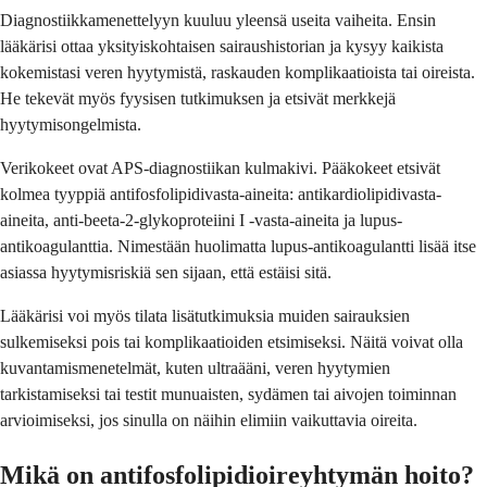
Diagnostiikkamenettelyyn kuuluu yleensä useita vaiheita. Ensin
lääkärisi ottaa yksityiskohtaisen sairaushistorian ja kysyy kaikista
kokemistasi veren hyytymistä, raskauden komplikaatioista tai oireista.
He tekevät myös fyysisen tutkimuksen ja etsivät merkkejä
hyytymisongelmista.
Verikokeet ovat APS-diagnostiikan kulmakivi. Pääkokeet etsivät
kolmea tyyppiä antifosfolipidivasta-aineita: antikardiolipidivasta-
aineita, anti-beeta-2-glykoproteiini I -vasta-aineita ja lupus-
antikoagulanttia. Nimestään huolimatta lupus-antikoagulantti lisää itse
asiassa hyytymisriskiä sen sijaan, että estäisi sitä.
Lääkärisi voi myös tilata lisätutkimuksia muiden sairauksien
sulkemiseksi pois tai komplikaatioiden etsimiseksi. Näitä voivat olla
kuvantamismenetelmät, kuten ultraääni, veren hyytymien
tarkistamiseksi tai testit munuaisten, sydämen tai aivojen toiminnan
arvioimiseksi, jos sinulla on näihin elimiin vaikuttavia oireita.
Mikä on antifosfolipidioireyhtymän hoito?