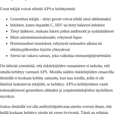
Useat tekijät voivat edistää APS:n kehittymistä:
Geneettiset tekijät – tietyt geenit voivat tehdä sinut alttiimmaksi
Infektiot, kuten hepatiitti C, HIV tai tietyt bakteeri-infektiot
Tietyt lääkkeet, mukaan lukien jotkut antibiootit ja sydänlääkkeet
Muut autoimmuunisairaudet, erityisesti lupus
Hormonaaliset muutokset, erityisesti raskauden aikana tai
ehkäisypillereiden käytön yhteydessä
Stressi tai vakava sairaus, joka vaikuttaa immuunijärjestelmääsi
On tärkeää ymmärtää, että riskitekijöiden omaaminen ei tarkoita, että
sinulla kehittyy varmasti APS. Monilla näiden riskitekijöiden omaavilla
ihmisillä ei koskaan kehitty sairautta, kun taas toisilla, joilla ei ole
ilmeisiä laukaisevia tekijöitä, se kehittyy. APS:n kehittyminen vaatii
todennäköisesti geneettisen alttiuden ja ympäristötekijöiden täydellisen
myrskyn.
Joskus ihmisillä voi olla antifosfolipidivasta-aineita veressä ilman, että
heillä koskaan kehittyy oireita tai veren hyytymiä. Tämä on erilaista