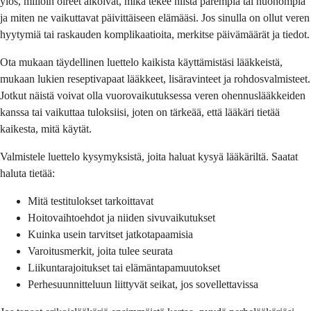
ylös, milloin oireet alkoivat, mikä tekee niistä parempia tai huonompia
ja miten ne vaikuttavat päivittäiseen elämääsi. Jos sinulla on ollut veren
hyytymiä tai raskauden komplikaatioita, merkitse päivämäärät ja tiedot.
Ota mukaan täydellinen luettelo kaikista käyttämistäsi lääkkeistä,
mukaan lukien reseptivapaat lääkkeet, lisäravinteet ja rohdosvalmisteet.
Jotkut näistä voivat olla vuorovaikutuksessa veren ohennuslääkkeiden
kanssa tai vaikuttaa tuloksiisi, joten on tärkeää, että lääkäri tietää
kaikesta, mitä käytät.
Valmistele luettelo kysymyksistä, joita haluat kysyä lääkäriltä. Saatat
haluta tietää:
Mitä testitulokset tarkoittavat
Hoitovaihtoehdot ja niiden sivuvaikutukset
Kuinka usein tarvitset jatkotapaamisia
Varoitusmerkit, joita tulee seurata
Liikuntarajoitukset tai elämäntapamuutokset
Perhesuunnitteluun liittyvät seikat, jos sovellettavissa