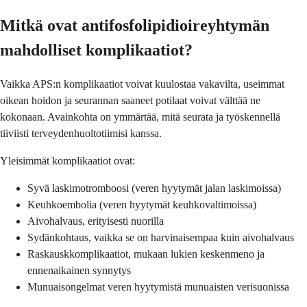
Mitkä ovat antifosfolipidioireyhtymän
mahdolliset komplikaatiot?
Vaikka APS:n komplikaatiot voivat kuulostaa vakavilta, useimmat
oikean hoidon ja seurannan saaneet potilaat voivat välttää ne
kokonaan. Avainkohta on ymmärtää, mitä seurata ja työskennellä
tiiviisti terveydenhuoltotiimisi kanssa.
Yleisimmät komplikaatiot ovat:
Syvä laskimotromboosi (veren hyytymät jalan laskimoissa)
Keuhkoembolia (veren hyytymät keuhkovaltimoissa)
Aivohalvaus, erityisesti nuorilla
Sydänkohtaus, vaikka se on harvinaisempaa kuin aivohalvaus
Raskauskkomplikaatiot, mukaan lukien keskenmeno ja
ennenaikainen synnytys
Munuaisongelmat veren hyytymistä munuaisten verisuonissa