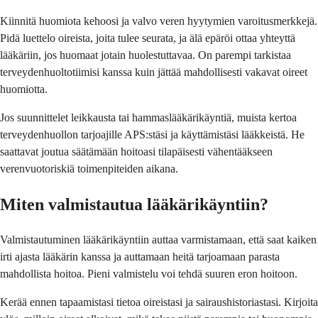
Kiinnitä huomiota kehoosi ja valvo veren hyytymien varoitusmerkkejä.
Pidä luettelo oireista, joita tulee seurata, ja älä epäröi ottaa yhteyttä
lääkäriin, jos huomaat jotain huolestuttavaa. On parempi tarkistaa
terveydenhuoltotiimisi kanssa kuin jättää mahdollisesti vakavat oireet
huomiotta.
Jos suunnittelet leikkausta tai hammaslääkärikäyntiä, muista kertoa
terveydenhuollon tarjoajille APS:stäsi ja käyttämistäsi lääkkeistä. He
saattavat joutua säätämään hoitoasi tilapäisesti vähentääkseen
verenvuotoriskiä toimenpiteiden aikana.
Miten valmistautua lääkärikäyntiin?
Valmistautuminen lääkärikäyntiin auttaa varmistamaan, että saat kaiken
irti ajasta lääkärin kanssa ja auttamaan heitä tarjoamaan parasta
mahdollista hoitoa. Pieni valmistelu voi tehdä suuren eron hoitoon.
Kerää ennen tapaamistasi tietoa oireistasi ja sairaushistoriastasi. Kirjoita