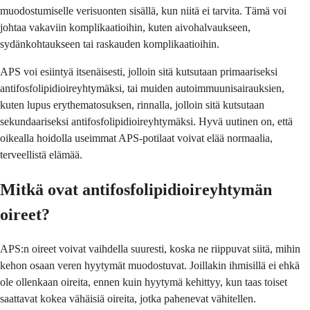
muodostumiselle verisuonten sisällä, kun niitä ei tarvita. Tämä voi
johtaa vakaviin komplikaatioihin, kuten aivohalvaukseen,
sydänkohtaukseen tai raskauden komplikaatioihin.
APS voi esiintyä itsenäisesti, jolloin sitä kutsutaan primaariseksi
antifosfolipidioireyhtymäksi, tai muiden autoimmuunisairauksien,
kuten lupus erythematosuksen, rinnalla, jolloin sitä kutsutaan
sekundaariseksi antifosfolipidioireyhtymäksi. Hyvä uutinen on, että
oikealla hoidolla useimmat APS-potilaat voivat elää normaalia,
terveellistä elämää.
Mitkä ovat antifosfolipidioireyhtymän
oireet?
APS:n oireet voivat vaihdella suuresti, koska ne riippuvat siitä, mihin
kehon osaan veren hyytymät muodostuvat. Joillakin ihmisillä ei ehkä
ole ollenkaan oireita, ennen kuin hyytymä kehittyy, kun taas toiset
saattavat kokea vähäisiä oireita, jotka pahenevat vähitellen.