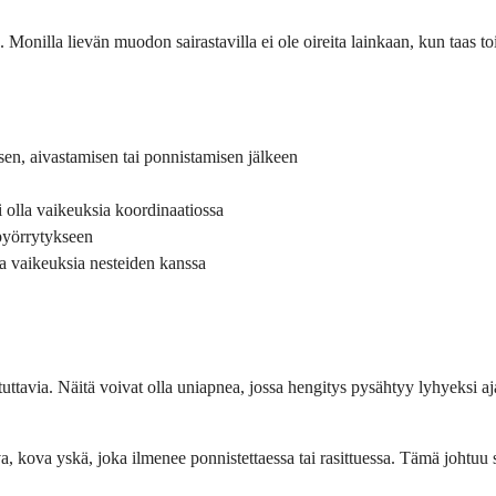
 Monilla lievän muodon sairastavilla ei ole oireita lainkaan, kun taas t
sen, aivastamisen tai ponnistamisen jälkeen
oi olla vaikeuksia koordinaatiossa
pyörrytykseen
la vaikeuksia nesteiden kanssa
stuttavia. Näitä voivat olla uniapnea, jossa hengitys pysähtyy lyhyeksi
a, kova yskä, joka ilmenee ponnistettaessa tai rasittuessa. Tämä johtuu si