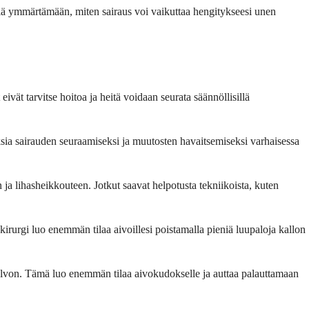
käriä ymmärtämään, miten sairaus voi vaikuttaa hengitykseesi unen
ivät tarvitse hoitoa ja heitä voidaan seurata säännöllisillä
tuksia sairauden seuraamiseksi ja muutosten havaitsemiseksi varhaisessa
 ja lihasheikkouteen. Jotkut saavat helpotusta tekniikoista, kuten
irurgi luo enemmän tilaa aivoillesi poistamalla pieniä luupaloja kallon
alvon. Tämä luo enemmän tilaa aivokudokselle ja auttaa palauttamaan