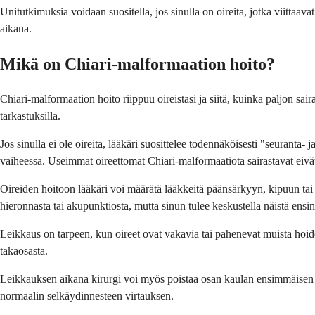
Unitutkimuksia voidaan suositella, jos sinulla on oireita, jotka viitta
aikana.
Mikä on Chiari-malformaation hoito?
Chiari-malformaation hoito riippuu oireistasi ja siitä, kuinka paljon sai
tarkastuksilla.
Jos sinulla ei ole oireita, lääkäri suosittelee todennäköisesti "seurant
vaiheessa. Useimmat oireettomat Chiari-malformaatiota sairastavat eivät
Oireiden hoitoon lääkäri voi määrätä lääkkeitä päänsärkyyn, kipuun tai l
hieronnasta tai akupunktiosta, mutta sinun tulee keskustella näistä ensin
Leikkaus on tarpeen, kun oireet ovat vakavia tai pahenevat muista hoido
takaosasta.
Leikkauksen aikana kirurgi voi myös poistaa osan kaulan ensimmäisen 
normaalin selkäydinnesteen virtauksen.