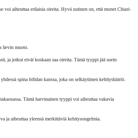
 se voi aiheuttaa erilaisia oireita. Hyvä uutinen on, että monet Chiari-
a lievin muoto.
sti, ja jotkut eivät koskaan saa oireita. Tämä tyyppi jää usein
 yhdessä spina bifidan kanssa, joka on selkäytimen kehityshäiriö.
 takaosassa. Tämä harvinainen tyyppi voi aiheuttaa vakavia
va ja aiheuttaa yleensä merkittäviä kehitysongelmia.