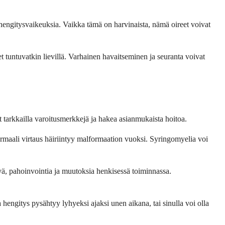
 hengitysvaikeuksia. Vaikka tämä on harvinaista, nämä oireet voivat
et tuntuvatkin lievillä. Varhainen havaitseminen ja seuranta voivat
 tarkkailla varoitusmerkkejä ja hakea asianmukaista hoitoa.
rmaali virtaus häiriintyy malformaation vuoksi. Syringomyelia voi
yä, pahoinvointia ja muutoksia henkisessä toiminnassa.
 hengitys pysähtyy lyhyeksi ajaksi unen aikana, tai sinulla voi olla