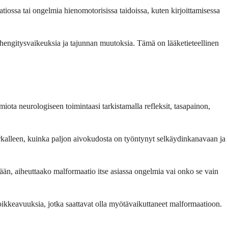
tiossa tai ongelmia hienomotorisissa taidoissa, kuten kirjoittamisessa
 hengitysvaikeuksia ja tajunnan muutoksia. Tämä on lääketieteellinen
miota neurologiseen toimintaasi tarkistamalla refleksit, tasapainon,
kalleen, kuinka paljon aivokudosta on työntynyt selkäydinkanavaan ja
ämään, aiheuttaako malformaatio itse asiassa ongelmia vai onko se vain
 poikkeavuuksia, jotka saattavat olla myötävaikuttaneet malformaatioon.