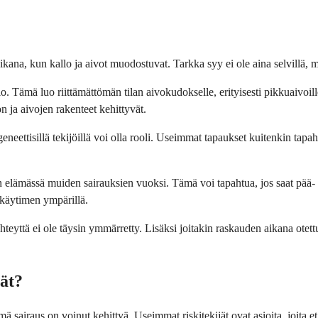
na, kun kallo ja aivot muodostuvat. Tarkka syy ei ole aina selvillä, mut
 Tämä luo riittämättömän tilan aivokudokselle, erityisesti pikkuaivoill
 ja aivojen rakenteet kehittyvät.
geneettisillä tekijöillä voi olla rooli. Useimmat tapaukset kuitenkin tapa
lämässä muiden sairauksien vuoksi. Tämä voi tapahtua, jos saat pää- ta
lkäytimen ympärillä.
hteyttä ei ole täysin ymmärretty. Lisäksi joitakin raskauden aikana otettu
ät?
raus on voinut kehittyä. Useimmat riskitekijät ovat asioita, joita et voi 