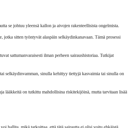
ta se johtuu yleensä kallon ja aivojen rakenteellisista ongelmista.
e, jotka sitten työntyvät alaspäin selkäydinkanavaan. Tämä prosessi
htuvat sattumanvaraisesti ilman perheen sairaushistoriaa. Tutkijat
i selkäydinvamman, sinulla kehittyy tiettyjä kasvaimia tai sinulla on
ja lääkkeitä on tutkittu mahdollisina riskitekijöinä, mutta tarvitaan lisää
hallita, mikä tarkoittaa, että tätä sairautta ei olisi voitu ehkäistä.