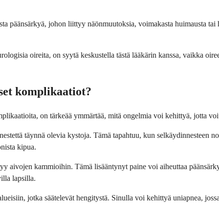
kasta päänsärkyä, johon liittyy näönmuutoksia, voimakasta huimausta tai
rologisia oireita, on syytä keskustella tästä lääkärin kanssa, vaikka oire
set komplikaatiot?
ikaatioita, on tärkeää ymmärtää, mitä ongelmia voi kehittyä, jotta voit
estettä täynnä olevia kystoja. Tämä tapahtuu, kun selkäydinnesteen no
onista kipua.
rtyy aivojen kammioihin. Tämä lisääntynyt paine voi aiheuttaa päänsärk
la lapsilla.
eisiin, jotka säätelevät hengitystä. Sinulla voi kehittyä uniapnea, jossa