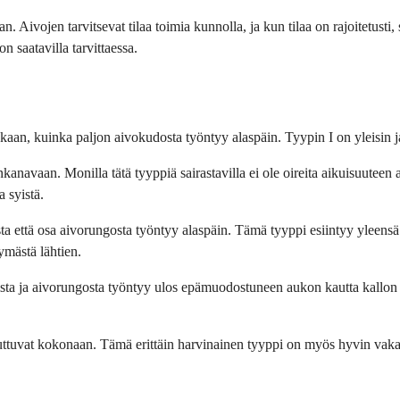
n. Aivojen tarvitsevat tilaa toimia kunnolla, ja kun tilaa on rajoitetusti,
n saatavilla tarvittaessa.
kaan, kuinka paljon aivokudosta työntyy alaspäin. Tyypin I on yleisin j
anavaan. Monilla tätä tyyppiä sairastavilla ei ole oireita aikuisuuteen a
 syistä.
a että osa aivorungosta työntyy alaspäin. Tämä tyyppi esiintyy yleensä
tymästä lähtien.
ista ja aivorungosta työntyy ulos epämuodostuneen aukon kautta kallon
puuttuvat kokonaan. Tämä erittäin harvinainen tyyppi on myös hyvin vaka