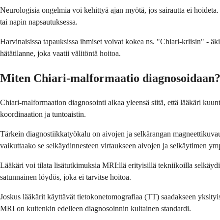
Neurologisia ongelmia voi kehittyä ajan myötä, jos sairautta ei hoideta.
tai napin napsautuksessa.
Harvinaisissa tapauksissa ihmiset voivat kokea ns. "Chiari-kriisin" - 
hätätilanne, joka vaatii välitöntä hoitoa.
Miten Chiari-malformaatio diagnosoidaan
Chiari-malformaation diagnosointi alkaa yleensä siitä, että lääkäri kuunt
koordinaation ja tuntoaistin.
Tärkein diagnostiikkatyökalu on aivojen ja selkärangan magneettikuva
vaikuttaako se selkäydinnesteen virtaukseen aivojen ja selkäytimen ymp
Lääkäri voi tilata lisätutkimuksia MRI:llä erityisillä tekniikoilla selk
satunnainen löydös, joka ei tarvitse hoitoa.
Joskus lääkärit käyttävät tietokonetomografiaa (TT) saadakseen yksityis
MRI on kuitenkin edelleen diagnosoinnin kultainen standardi.