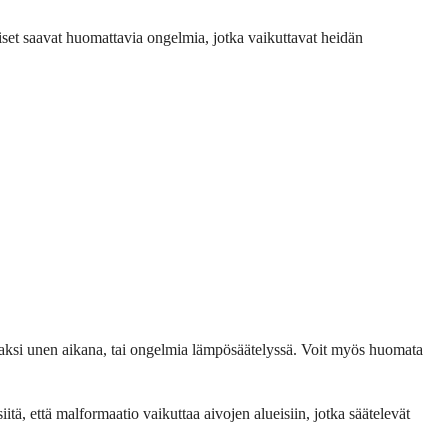
oiset saavat huomattavia ongelmia, jotka vaikuttavat heidän
 ajaksi unen aikana, tai ongelmia lämpösäätelyssä. Voit myös huomata
itä, että malformaatio vaikuttaa aivojen alueisiin, jotka säätelevät