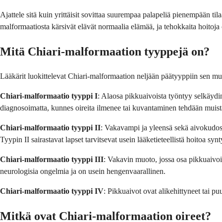
Ajattele sitä kuin yrittäisit sovittaa suurempaa palapeliä pienempään tilaa
malformaatiosta kärsivät elävät normaalia elämää, ja tehokkaita hoitoja o
Mitä Chiari-malformaation tyyppejä on?
Lääkärit luokittelevat Chiari-malformaation neljään päätyyppiin sen mu
Chiari-malformaatio tyyppi I
: Alaosa pikkuaivoista työntyy selkäydink
diagnosoimatta, kunnes oireita ilmenee tai kuvantaminen tehdään muista
Chiari-malformaatio tyyppi II
: Vakavampi ja yleensä sekä aivokudost
Tyypin II sairastavat lapset tarvitsevat usein lääketieteellistä hoitoa syn
Chiari-malformaatio tyyppi III
: Vakavin muoto, jossa osa pikkuaivo
neurologisia ongelmia ja on usein hengenvaarallinen.
Chiari-malformaatio tyyppi IV
: Pikkuaivot ovat alikehittyneet tai 
Mitkä ovat Chiari-malformaation oireet?