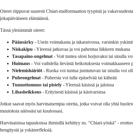
Oireet riippuvat suuresti Chiari-malformaation tyypistä ja vakavuudesta.
jokapäiväiseen elämäänsä.
Tässä yleisimmät oireet:
Päänsärky
- Usein voimakasta ja takaraivossa, varsinkin yskimi
Niskakipu
- Yleensä jatkuvaa ja voi pahentua liikkeen mukana
Tasapaino-ongelmat
- Voit tuntea olosi horjuvaksi tai sinulla v
Huimaus
- Voi vaihdella lievästä heikotuksesta voimakkaaseen 
Nielemishäiriöt
- Ruoka voi tuntua jumiutuvan tai sinulla voi ol
Puheongelmat
- Puheesta voi tulla epäselvää tai käheää
Tunnottomuus tai pistely
- Yleensä käsissä ja jaloissa
Lihasheikkous
- Erityisesti käsissä ja käsivarsissa
Jotkut saavat myös harvinaisempia oireita, jotka voivat olla yhtä huole
muutoksia näössäsi tai kuulossasi.
Harvinaisissa tapauksissa ihmisillä kehittyy ns. "Chiari-yöskä" - erottuv
hengitystä ja yskänrefleksiä.