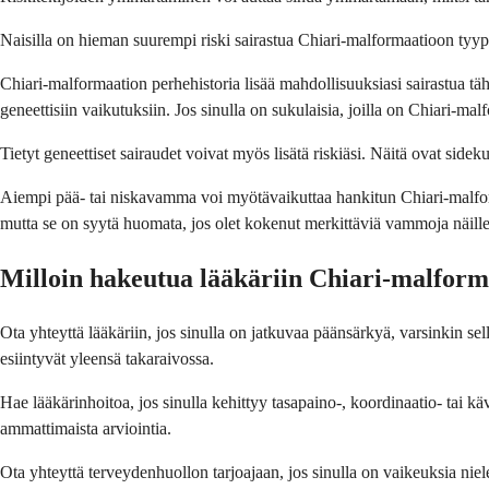
Naisilla on hieman suurempi riski sairastua Chiari-malformaatioon tyypp
Chiari-malformaation perhehistoria lisää mahdollisuuksiasi sairastua täh
geneettisiin vaikutuksiin. Jos sinulla on sukulaisia, joilla on Chiari-mal
Tietyt geneettiset sairaudet voivat myös lisätä riskiäsi. Näitä ovat sidek
Aiempi pää- tai niskavamma voi myötävaikuttaa hankitun Chiari-malf
mutta se on syytä huomata, jos olet kokenut merkittäviä vammoja näille 
Milloin hakeutua lääkäriin Chiari-malform
Ota yhteyttä lääkäriin, jos sinulla on jatkuvaa päänsärkyä, varsinkin sell
esiintyvät yleensä takaraivossa.
Hae lääkärinhoitoa, jos sinulla kehittyy tasapaino-, koordinaatio- tai 
ammattimaista arviointia.
Ota yhteyttä terveydenhuollon tarjoajaan, jos sinulla on vaikeuksia niel