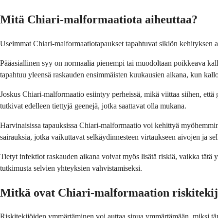
Mitä Chiari-malformaatiota aiheuttaa?
Useimmat Chiari-malformaatiotapaukset tapahtuvat sikiön kehityksen aika
Pääasiallinen syy on normaalia pienempi tai muodoltaan poikkeava kallo.
tapahtuu yleensä raskauden ensimmäisten kuukausien aikana, kun kallon
Joskus Chiari-malformaatio esiintyy perheissä, mikä viittaa siihen, että 
tutkivat edelleen tiettyjä geenejä, jotka saattavat olla mukana.
Harvinaisissa tapauksissa Chiari-malformaatio voi kehittyä myöhemmin e
sairauksia, jotka vaikuttavat selkäydinnesteen virtaukseen aivojen ja se
Tietyt infektiot raskauden aikana voivat myös lisätä riskiä, vaikka tätä y
tutkimusta selvien yhteyksien vahvistamiseksi.
Mitkä ovat Chiari-malformaation riskitekij
Riskitekijöiden ymmärtäminen voi auttaa sinua ymmärtämään, miksi tämä sai