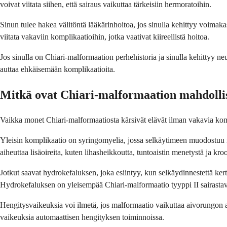
voivat viitata siihen, että sairaus vaikuttaa tärkeisiin hermoratoihin.
Sinun tulee hakea välitöntä lääkärinhoitoa, jos sinulla kehittyy voima
viitata vakaviin komplikaatioihin, jotka vaativat kiireellistä hoitoa.
Jos sinulla on Chiari-malformaation perhehistoria ja sinulla kehittyy neu
auttaa ehkäisemään komplikaatioita.
Mitkä ovat Chiari-malformaation mahdolli
Vaikka monet Chiari-malformaatiosta kärsivät elävät ilman vakavia kompl
Yleisin komplikaatio on syringomyelia, jossa selkäytimeen muodostuu n
aiheuttaa lisäoireita, kuten lihasheikkoutta, tuntoaistin menetystä ja kro
Jotkut saavat hydrokefaluksen, joka esiintyy, kun selkäydinnestettä ke
Hydrokefaluksen on yleisempää Chiari-malformaatio tyyppi II sairastavil
Hengitysvaikeuksia voi ilmetä, jos malformaatio vaikuttaa aivorungon alu
vaikeuksia automaattisen hengityksen toiminnoissa.