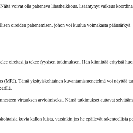
 Näitä voivat olla paheneva lihasheikkous, lisääntynyt vaikeus koordinaa
äkillisen oireiden pahenemisen, johon voi kuulua voimakasta päänsärkyä,
?
elee oireitasi ja tekee fyysisen tutkimuksen. Hän kiinnittää erityistä huo
us (MRI). Tämä yksityiskohtainen kuvantamismenetelmä voi näyttää tar
ärillä.
äydinnesteen virtauksen arvioimiseksi. Nämä tutkimukset auttavat selvitt
kohtaisia kuvia kallon luista, varsinkin jos he epäilevät rakenteellisia