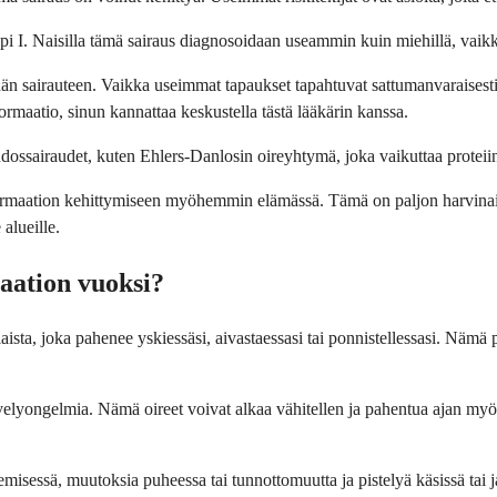
i I. Naisilla tämä sairaus diagnosoidaan useammin kuin miehillä, vaikka
än sairauteen. Vaikka useimmat tapaukset tapahtuvat sattumanvaraisesti, 
formaatio, sinun kannattaa keskustella tästä lääkärin kanssa.
udossairaudet, kuten Ehlers-Danlosin oireyhtymä, joka vaikuttaa proteiinei
ormaation kehittymiseen myöhemmin elämässä. Tämä on paljon harvina
alueille.
aation vuoksi?
aista, joka pahenee yskiessäsi, aivastaessasi tai ponnistellessasi. Nämä pä
kävelyongelmia. Nämä oireet voivat alkaa vähitellen ja pahentua ajan myö
emisessä, muutoksia puheessa tai tunnottomuutta ja pistelyä käsissä tai j