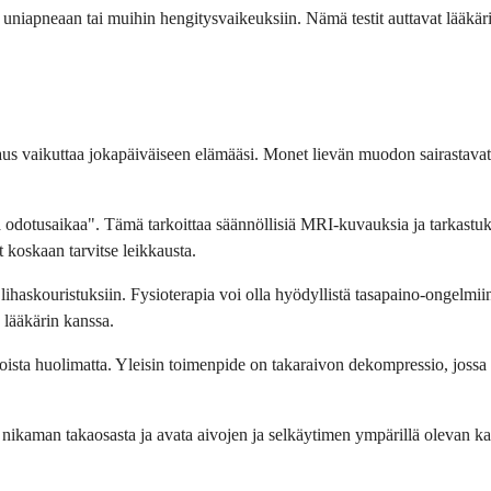
avat uniapneaan tai muihin hengitysvaikeuksiin. Nämä testit auttavat lää
raus vaikuttaa jokapäiväiseen elämääsi. Monet lievän muodon sairastavat e
a- ja odotusaikaa". Tämä tarkoittaa säännöllisiä MRI-kuvauksia ja tarkas
 koskaan tarvitse leikkausta.
ihaskouristuksiin. Fysioterapia voi olla hyödyllistä tasapaino-ongelmiin
 lääkärin kanssa.
ista huolimatta. Yleisin toimenpide on takaraivon dekompressio, jossa k
nikaman takaosasta ja avata aivojen ja selkäytimen ympärillä olevan k