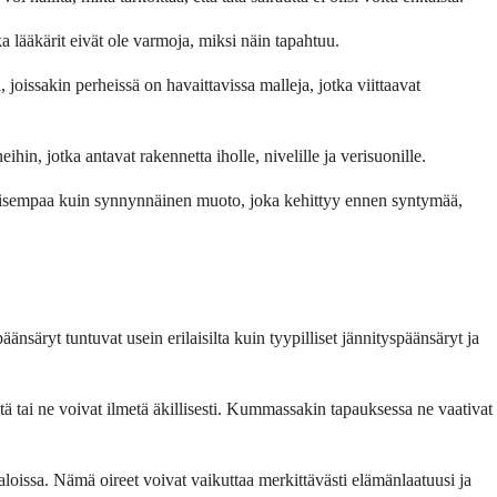
 lääkärit eivät ole varmoja, miksi näin tapahtuu.
joissakin perheissä on havaittavissa malleja, jotka viittaavat
hin, jotka antavat rakennetta iholle, nivelille ja verisuonille.
isempaa kuin synnynnäinen muoto, joka kehittyy ennen syntymää,
änsäryt tuntuvat usein erilaisilta kuin tyypilliset jännityspäänsäryt ja
tä tai ne voivat ilmetä äkillisesti. Kummassakin tapauksessa ne vaativat
aloissa. Nämä oireet voivat vaikuttaa merkittävästi elämänlaatuusi ja