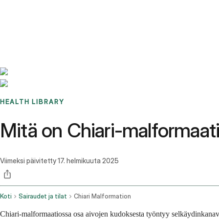
Benchmarks
Stories
FAQ
Sign up / Log in
HEALTH LIBRARY
Mitä on Chiari-malformaatio
Viimeksi päivitetty
17. helmikuuta 2025
Koti
Sairaudet ja tilat
Chiari Malformation
Chiari-malformaatiossa osa aivojen kudoksesta työntyy selkäydinkanava