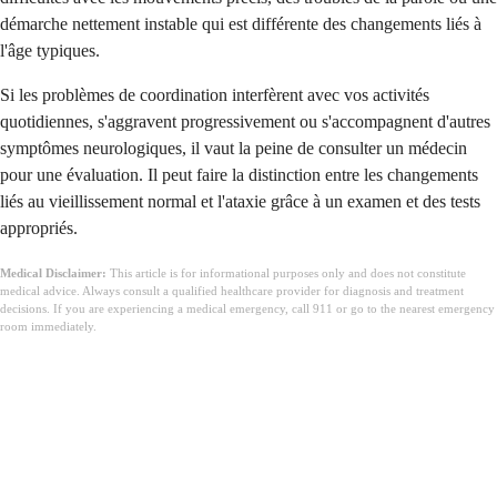
démarche nettement instable qui est différente des changements liés à
l'âge typiques.
Si les problèmes de coordination interfèrent avec vos activités
quotidiennes, s'aggravent progressivement ou s'accompagnent d'autres
symptômes neurologiques, il vaut la peine de consulter un médecin
pour une évaluation. Il peut faire la distinction entre les changements
liés au vieillissement normal et l'ataxie grâce à un examen et des tests
appropriés.
Medical Disclaimer:
This article is for informational purposes only and does not constitute
medical advice. Always consult a qualified healthcare provider for diagnosis and treatment
decisions. If you are experiencing a medical emergency, call 911 or go to the nearest emergency
room immediately.