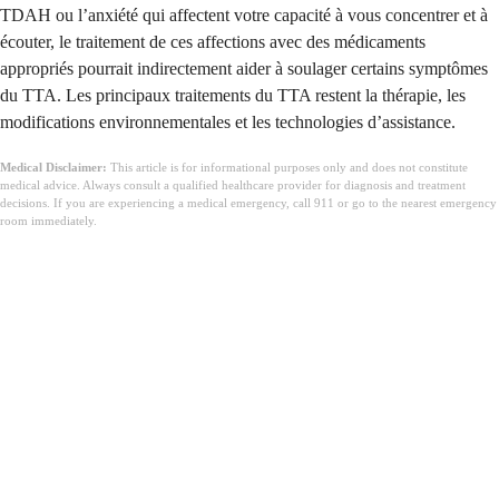
TDAH ou l’anxiété qui affectent votre capacité à vous concentrer et à
écouter, le traitement de ces affections avec des médicaments
appropriés pourrait indirectement aider à soulager certains symptômes
du TTA. Les principaux traitements du TTA restent la thérapie, les
modifications environnementales et les technologies d’assistance.
Medical Disclaimer:
This article is for informational purposes only and does not constitute
medical advice. Always consult a qualified healthcare provider for diagnosis and treatment
decisions. If you are experiencing a medical emergency, call 911 or go to the nearest emergency
room immediately.