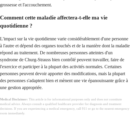
grossesse et l'accouchement.
Comment cette maladie affectera-t-elle ma vie
quotidienne ?
L'impact sur la vie quotidienne varie considérablement d'une personne
à l'autre et dépend des organes touchés et de la manière dont la maladie
répond au traitement. De nombreuses personnes atteintes d'un
syndrome de Churg-Strauss bien contrôlé peuvent travailler, faire de
l'exercice et participer à la plupart des activités normales. Certaines
personnes peuvent devoir apporter des modifications, mais la plupart
des personnes s'adaptent bien et mènent une vie épanouissante grâce à
une gestion appropriée.
Medical Disclaimer:
This article is for informational purposes only and does not constitute
medical advice. Always consult a qualified healthcare provider for diagnosis and treatment
decisions. If you are experiencing a medical emergency, call 911 or go to the nearest emergency
room immediately.