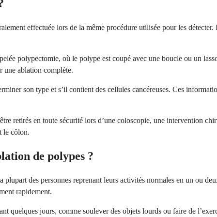
?
éralement effectuée lors de la même procédure utilisée pour les détecter.
appelée polypectomie, où le polype est coupé avec une boucle ou un lass
r une ablation complète.
rminer son type et s’il contient des cellules cancéreuses. Ces informat
e retirés en toute sécurité lors d’une coloscopie, une intervention chiru
 le côlon.
lation de polypes ?
la plupart des personnes reprenant leurs activités normales en un ou de
ement rapidement.
t quelques jours, comme soulever des objets lourds ou faire de l’exercic