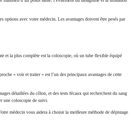
 maintien d’un poids santé, l’évitement du tabagisme et la limitation
ces options avec votre médecin. Les avantages doivent être pesés par
e et la plus complète est la coloscopie, où un tube flexible équipé
roche « voir et traiter » est l’un des principaux avantages de cette
mages détaillées du côlon, et des tests fécaux qui recherchent du sang
r une coloscopie de suivi.
 Votre médecin vous aidera à choisir la meilleure méthode de dépistage