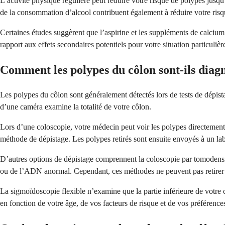
L’activité physique régulière peut réduire votre risque de polypes jus
de la consommation d’alcool contribuent également à réduire votre risq
Certaines études suggèrent que l’aspirine et les suppléments de calcium
rapport aux effets secondaires potentiels pour votre situation particulièr
Comment les polypes du côlon sont-ils diagn
Les polypes du côlon sont généralement détectés lors de tests de dépist
d’une caméra examine la totalité de votre côlon.
Lors d’une coloscopie, votre médecin peut voir les polypes directement e
méthode de dépistage. Les polypes retirés sont ensuite envoyés à un lab
D’autres options de dépistage comprennent la coloscopie par tomodensito
ou de l’ADN anormal. Cependant, ces méthodes ne peuvent pas retirer le
La sigmoïdoscopie flexible n’examine que la partie inférieure de votre c
en fonction de votre âge, de vos facteurs de risque et de vos préférence