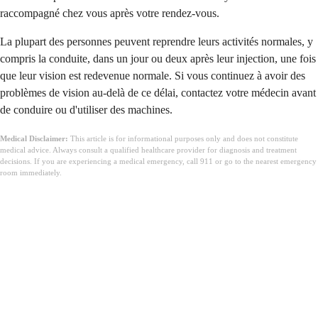
raccompagné chez vous après votre rendez-vous.
La plupart des personnes peuvent reprendre leurs activités normales, y
compris la conduite, dans un jour ou deux après leur injection, une fois
que leur vision est redevenue normale. Si vous continuez à avoir des
problèmes de vision au-delà de ce délai, contactez votre médecin avant
de conduire ou d'utiliser des machines.
Medical Disclaimer:
This article is for informational purposes only and does not constitute
medical advice. Always consult a qualified healthcare provider for diagnosis and treatment
decisions. If you are experiencing a medical emergency, call 911 or go to the nearest emergency
room immediately.