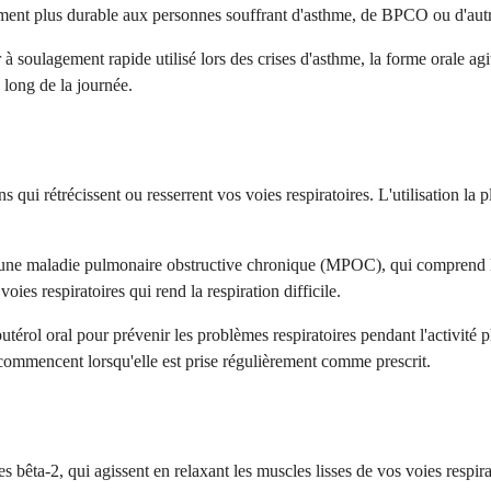
ement plus durable aux personnes souffrant d'asthme, de BPCO ou d'autr
 à soulagement rapide utilisé lors des crises d'asthme, la forme orale ag
u long de la journée.
ns qui rétrécissent ou resserrent vos voies respiratoires. L'utilisation la 
 d'une maladie pulmonaire obstructive chronique (MPOC), qui comprend l
s respiratoires qui rend la respiration difficile.
albutérol oral pour prévenir les problèmes respiratoires pendant l'activit
 commencent lorsqu'elle est prise régulièrement comme prescrit.
es bêta-2, qui agissent en relaxant les muscles lisses de vos voies resp