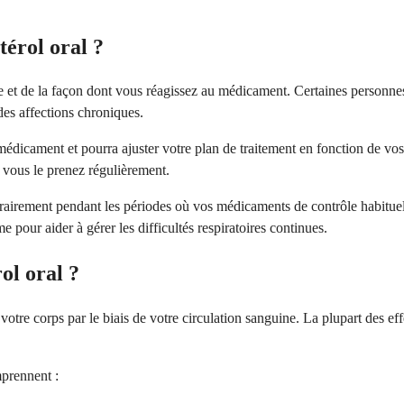
térol oral ?
que et de la façon dont vous réagissez au médicament. Certaines personn
des affections chroniques.
édicament et pourra ajuster votre plan de traitement en fonction de vos
i vous le prenez régulièrement.
orairement pendant les périodes où vos médicaments de contrôle habitu
 pour aider à gérer les difficultés respiratoires continues.
rol oral ?
t votre corps par le biais de votre circulation sanguine. La plupart des e
mprennent :