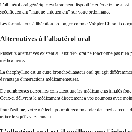
L'albutérol oral générique est largement disponible et fonctionne aussi
spécifiquement "marque uniquement" sur votre ordonnance.
Les formulations à libération prolongée comme VoSpire ER sont conçue
Alternatives à l'albutérol oral
Plusieurs alternatives existent si l'albutérol oral ne fonctionne pas bi
médicaments.
La théophylline est un autre bronchodilatateur oral qui agit différemmen
davantage d'interactions médicamenteuses.
De nombreuses personnes constatent que les médicaments inhalés fonction
Ceux-ci délivrent le médicament directement à vos poumons avec moins 
Pour l'asthme, votre médecin pourrait recommander des médicaments de 
traiter lorsqu'ils surviennent.
L'albutérol oral est-il meilleur que l'inhala