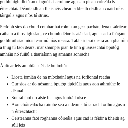
go bhfaighidh tú an diagnóis is cruinne agus an plean cóireála is
éifeachtaí. Déanfaidh an fhaisnéis cheart a bheith réidh an cuairt níos
táirgiúla agus níos lú struis.
Scríobh síos do chuid comharthaí roimh an gceapachán, lena n-áirítear
cathain a thosaigh siad, cé chomh déine is atá siad, agus cad a fhágann
go bhfuil siad níos fearr nó níos measa. Tabhair faoi deara aon phatrúin
a thug tú faoi deara, mar shampla pian le linn gluaiseachtaí bputóg
amháin nó fuiliú a tharlaíonn ag amanna sonracha.
Áirítear leis an bhfaisnéis le hullmhú:
Liosta iomlán de na míochainí agus na forlíontaí reatha
Cur síos ar do nósanna bputóg tipiciúla agus aon athruithe le
déanaí
Sonraí faoi do aiste bia agus iontráil uisce
Aon chóireálacha roimhe seo a ndearna tú iarracht orthu agus a
n-éifeachtacht
Ceisteanna faoi roghanna cóireála agus cad is féidir a bheith ag
súil leis