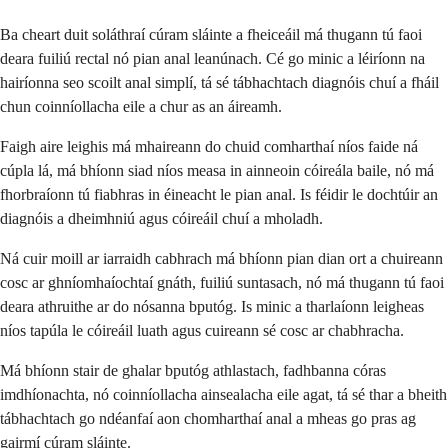
Ba cheart duit soláthraí cúram sláinte a fheiceáil má thugann tú faoi
deara fuiliú rectal nó pian anal leanúnach. Cé go minic a léiríonn na
hairíonna seo scoilt anal simplí, tá sé tábhachtach diagnóis chuí a fháil
chun coinníollacha eile a chur as an áireamh.
Faigh aire leighis má mhaireann do chuid comharthaí níos faide ná
cúpla lá, má bhíonn siad níos measa in ainneoin cóireála baile, nó má
fhorbraíonn tú fiabhras in éineacht le pian anal. Is féidir le dochtúir an
diagnóis a dheimhniú agus cóireáil chuí a mholadh.
Ná cuir moill ar iarraidh cabhrach má bhíonn pian dian ort a chuireann
cosc ar ghníomhaíochtaí gnáth, fuiliú suntasach, nó má thugann tú faoi
deara athruithe ar do nósanna bputóg. Is minic a tharlaíonn leigheas
níos tapúla le cóireáil luath agus cuireann sé cosc ar chabhracha.
Má bhíonn stair de ghalar bputóg athlastach, fadhbanna córas
imdhíonachta, nó coinníollacha ainsealacha eile agat, tá sé thar a bheith
tábhachtach go ndéanfaí aon chomharthaí anal a mheas go pras ag
gairmí cúram sláinte.