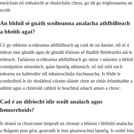
meáchain nó rothaíocht ar shuíocháin chrua, go dtí go leigheasanna an
scoilt.
An bhfuil sé gnáth scoilteanna analacha athfhillteach
a bheith agat?
Cé go mbíonn scoilteanna athfhillteach ag cuid de na daoine, níl sé á
mheas mar ghnáth agus de ghnáth léiríonn sé fhadhb fhéideartha atá le
réiteach. Tarlaíonn scoilteanna athfhillteach go minic i ndaoine a bhfuil
constipation ainsealach, galar bputóg athlastach, nó iad siúd nach
ndearna na hathruithe stíl mhaireachtála riachtanacha. Is féidir le
comhoibriú le do sholáthraí cúraim sláinte chun an chúis fréamhaithe a
aithint agus a chóireáil cabhrú le heachtraí amach anseo a chosc.
Cad é an difríocht idir scoilt analach agus
hemorrhoids?
Is dearaí sa chraiceann timpeall an chonair a bhíonn i bhfisíní analacha
a fhágann pian géar, gearradh le linn gluaiseachtaí bputóg. Is soithí fola