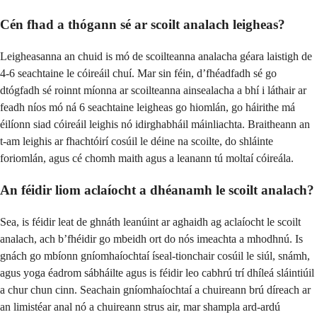
Cén fhad a thógann sé ar scoilt analach leigheas?
Leigheasanna an chuid is mó de scoilteanna analacha géara laistigh de
4-6 seachtaine le cóireáil chuí. Mar sin féin, d’fhéadfadh sé go
dtógfadh sé roinnt míonna ar scoilteanna ainsealacha a bhí i láthair ar
feadh níos mó ná 6 seachtaine leigheas go hiomlán, go háirithe má
éilíonn siad cóireáil leighis nó idirghabháil máinliachta. Braitheann an
t-am leighis ar fhachtóirí cosúil le déine na scoilte, do shláinte
foriomlán, agus cé chomh maith agus a leanann tú moltaí cóireála.
An féidir liom aclaíocht a dhéanamh le scoilt analach?
Sea, is féidir leat de ghnáth leanúint ar aghaidh ag aclaíocht le scoilt
analach, ach b’fhéidir go mbeidh ort do nós imeachta a mhodhnú. Is
gnách go mbíonn gníomhaíochtaí íseal-tionchair cosúil le siúl, snámh,
agus yoga éadrom sábháilte agus is féidir leo cabhrú trí dhíleá sláintiúil
a chur chun cinn. Seachain gníomhaíochtaí a chuireann brú díreach ar
an limistéar anal nó a chuireann strus air, mar shampla ard-ardú