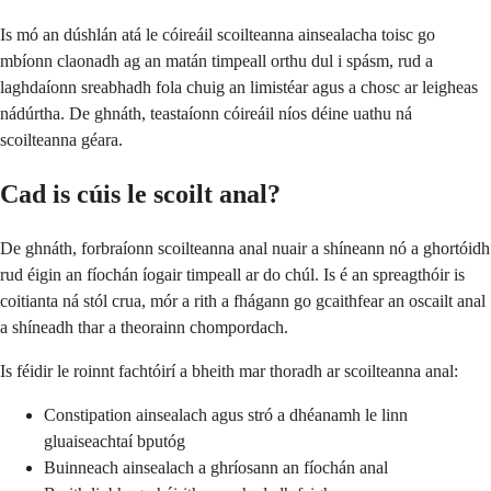
Is mó an dúshlán atá le cóireáil scoilteanna ainsealacha toisc go
mbíonn claonadh ag an matán timpeall orthu dul i spásm, rud a
laghdaíonn sreabhadh fola chuig an limistéar agus a chosc ar leigheas
nádúrtha. De ghnáth, teastaíonn cóireáil níos déine uathu ná
scoilteanna géara.
Cad is cúis le scoilt anal?
De ghnáth, forbraíonn scoilteanna anal nuair a shíneann nó a ghortóidh
rud éigin an fíochán íogair timpeall ar do chúl. Is é an spreagthóir is
coitianta ná stól crua, mór a rith a fhágann go gcaithfear an oscailt anal
a shíneadh thar a theorainn chompordach.
Is féidir le roinnt fachtóirí a bheith mar thoradh ar scoilteanna anal:
Constipation ainsealach agus stró a dhéanamh le linn
gluaiseachtaí bputóg
Buinneach ainsealach a ghríosann an fíochán anal