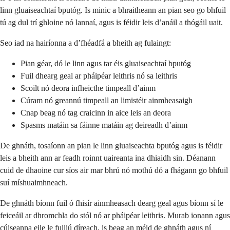
linn gluaiseachtaí bputóg. Is minic a bhraitheann an pian seo go bhfuil
tú ag dul trí ghloine nó lannaí, agus is féidir leis d’anáil a thógáil uait.
Seo iad na hairíonna a d’fhéadfá a bheith ag fulaingt:
Pian géar, dó le linn agus tar éis gluaiseachtaí bputóg
Fuil dhearg geal ar pháipéar leithris nó sa leithris
Scoilt nó deora infheicthe timpeall d’ainm
Cúram nó greannú timpeall an limistéir ainmheasaigh
Cnap beag nó tag craicinn in aice leis an deora
Spasms matáin sa fáinne matáin ag deireadh d’ainm
De ghnáth, tosaíonn an pian le linn gluaiseachta bputóg agus is féidir
leis a bheith ann ar feadh roinnt uaireanta ina dhiaidh sin. Déanann
cuid de dhaoine cur síos air mar bhrú nó mothú dó a fhágann go bhfuil
suí míshuaimhneach.
De ghnáth bíonn fuil ó fhisír ainmheasach dearg geal agus bíonn sí le
feiceáil ar dhromchla do stól nó ar pháipéar leithris. Murab ionann agus
cúiseanna eile le fuiliú díreach, is beag an méid de ghnáth agus ní