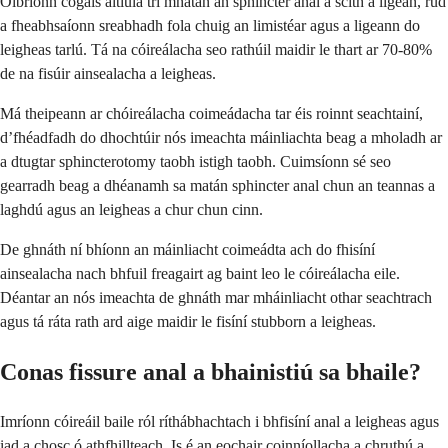
Oibríonn cógais áitiúla trí mhatán an sphincter anal a scíth a ligean, rud
a fheabhsaíonn sreabhadh fola chuig an limistéar agus a ligeann do
leigheas tarlú. Tá na cóireálacha seo rathúil maidir le thart ar 70-80%
de na fisúir ainsealacha a leigheas.
Má theipeann ar chóireálacha coimeádacha tar éis roinnt seachtainí,
d’fhéadfadh do dhochtúir nós imeachta máinliachta beag a mholadh ar
a dtugtar sphincterotomy taobh istigh taobh. Cuimsíonn sé seo
gearradh beag a dhéanamh sa matán sphincter anal chun an teannas a
laghdú agus an leigheas a chur chun cinn.
De ghnáth ní bhíonn an máinliacht coimeádta ach do fhisíní
ainsealacha nach bhfuil freagairt ag baint leo le cóireálacha eile.
Déantar an nós imeachta de ghnáth mar mháinliacht othar seachtrach
agus tá ráta rath ard aige maidir le fisíní stubborn a leigheas.
Conas fissure anal a bhainistiú sa bhaile?
Imríonn cóireáil baile ról ríthábhachtach i bhfisíní anal a leigheas agus
iad a chosc ó athfhillteach. Is é an eochair coinníollacha a chruthú a