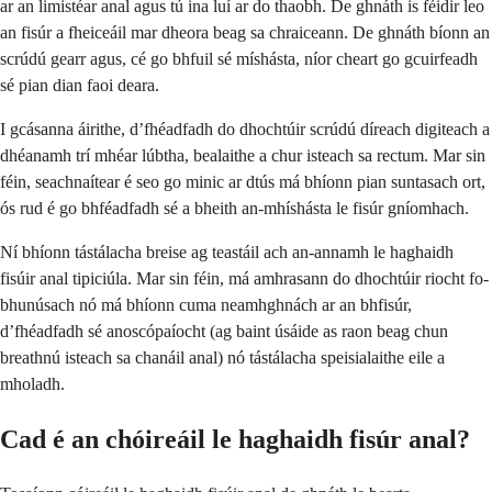
ar an limistéar anal agus tú ina luí ar do thaobh. De ghnáth is féidir leo
an fisúr a fheiceáil mar dheora beag sa chraiceann. De ghnáth bíonn an
scrúdú gearr agus, cé go bhfuil sé míshásta, níor cheart go gcuirfeadh
sé pian dian faoi deara.
I gcásanna áirithe, d’fhéadfadh do dhochtúir scrúdú díreach digiteach a
dhéanamh trí mhéar lúbtha, bealaithe a chur isteach sa rectum. Mar sin
féin, seachnaítear é seo go minic ar dtús má bhíonn pian suntasach ort,
ós rud é go bhféadfadh sé a bheith an-mhíshásta le fisúr gníomhach.
Ní bhíonn tástálacha breise ag teastáil ach an-annamh le haghaidh
fisúir anal tipiciúla. Mar sin féin, má amhrasann do dhochtúir riocht fo-
bhunúsach nó má bhíonn cuma neamhghnách ar an bhfisúr,
d’fhéadfadh sé anoscópaíocht (ag baint úsáide as raon beag chun
breathnú isteach sa chanáil anal) nó tástálacha speisialaithe eile a
mholadh.
Cad é an chóireáil le haghaidh fisúr anal?