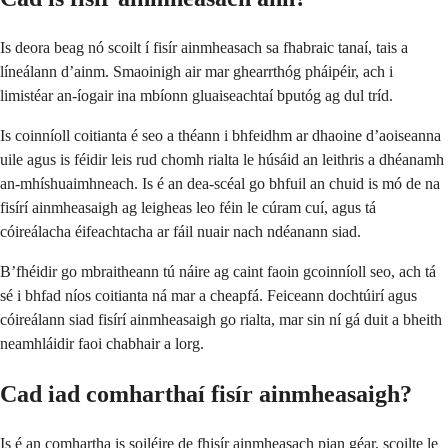
Is deora beag nó scoilt í fisír ainmheasach sa fhabraic tanaí, tais a
líneálann d’ainm. Smaoinigh air mar ghearrthóg pháipéir, ach i
limistéar an-íogair ina mbíonn gluaiseachtaí bputóg ag dul tríd.
Is coinníoll coitianta é seo a théann i bhfeidhm ar dhaoine d’aoiseanna
uile agus is féidir leis rud chomh rialta le húsáid an leithris a dhéanamh
an-mhíshuaimhneach. Is é an dea-scéal go bhfuil an chuid is mó de na
fisírí ainmheasaigh ag leigheas leo féin le cúram cuí, agus tá
cóireálacha éifeachtacha ar fáil nuair nach ndéanann siad.
B’fhéidir go mbraitheann tú náire ag caint faoin gcoinníoll seo, ach tá
sé i bhfad níos coitianta ná mar a cheapfá. Feiceann dochtúirí agus
cóireálann siad fisírí ainmheasaigh go rialta, mar sin ní gá duit a bheith
neamhláidir faoi chabhair a lorg.
Cad iad comharthaí fisír ainmheasaigh?
Is é an comhartha is soiléire de fhisír ainmheasach pian géar, scoilte le