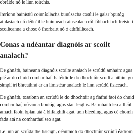
obráide nó le linn toirchis.
Imríonn bainistiú coinníollacha bunúsacha cosúil le galar bputóg
athlastach nó déileáil le buinneach ainsealach ról tábhachtach freisin i
scoilteanna a chosc ó fhorbairt nó ó athfhillteach.
Conas a ndéantar diagnóis ar scoilt
analach?
De ghnáth, baineann diagnóis scoilte analach le scrúdú amhairc agus
plé ar do chuid comharthaí. Is féidir le do dhochtúir scoilt a aithint go
simplí trí bhreathnú ar an limistéar analach le linn scrúdú fisiceach.
De ghnáth, tosaíonn an scrúdú le do dhochtúir ag fiafraí faoi do chuid
comharthaí, nósanna bputóg, agus stair leighis. Ba mhaith leo a fháil
amach faoin bpian atá á bhfaighilt agat, aon bleeding, agus cé chomh
fada atá na comharthaí seo agat.
Le linn an scrúdaithe fisicigh, déanfaidh do dhochtúir scrúdú éadrom