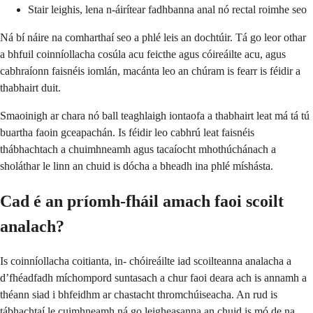
Stair leighis, lena n-áirítear fadhbanna anal nó rectal roimhe seo
Ná bí náire na comharthaí seo a phlé leis an dochtúir. Tá go leor othar
a bhfuil coinníollacha cosúla acu feicthe agus cóireáilte acu, agus
cabhraíonn faisnéis iomlán, macánta leo an chúram is fearr is féidir a
thabhairt duit.
Smaoinigh ar chara nó ball teaghlaigh iontaofa a thabhairt leat má tá tú
buartha faoin gceapachán. Is féidir leo cabhrú leat faisnéis
thábhachtach a chuimhneamh agus tacaíocht mhothúchánach a
sholáthar le linn an chuid is dócha a bheadh ina phlé míshásta.
Cad é an príomh-fháil amach faoi scoilt
analach?
Is coinníollacha coitianta, in- chóireáilte iad scoilteanna analacha a
d’fhéadfadh míchompord suntasach a chur faoi deara ach is annamh a
théann siad i bhfeidhm ar chastacht thromchúiseacha. An rud is
tábhachtaí le cuimhneamh ná go leigheasanna an chuid is mó de na