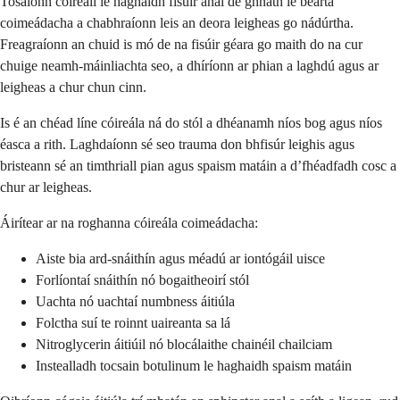
Tosaíonn cóireáil le haghaidh fisúir anal de ghnáth le bearta
coimeádacha a chabhraíonn leis an deora leigheas go nádúrtha.
Freagraíonn an chuid is mó de na fisúir géara go maith do na cur
chuige neamh-máinliachta seo, a dhíríonn ar phian a laghdú agus ar
leigheas a chur chun cinn.
Is é an chéad líne cóireála ná do stól a dhéanamh níos bog agus níos
éasca a rith. Laghdaíonn sé seo trauma don bhfisúr leighis agus
bristeann sé an timthriall pian agus spaism matáin a d’fhéadfadh cosc ​​a
chur ar leigheas.
Áirítear ar na roghanna cóireála coimeádacha:
Aiste bia ard-snáithín agus méadú ar iontógáil uisce
Forlíontaí snáithín nó bogaitheoirí stól
Uachta nó uachtaí numbness áitiúla
Folctha suí te roinnt uaireanta sa lá
Nitroglycerin áitiúil nó blocálaithe chainéil chailciam
Instealladh tocsain botulinum le haghaidh spaism matáin