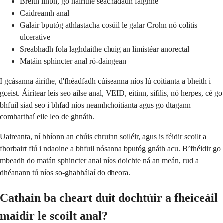
Breith linbh, go háirithe seachadadh faighne
Caidreamh anal
Galair bputóg athlastacha cosúil le galar Crohn nó colitis
ulcerative
Sreabhadh fola laghdaithe chuig an limistéar anorectal
Matáin sphincter anal ró-daingean
I gcásanna áirithe, d'fhéadfadh cúiseanna níos lú coitianta a bheith i
gceist. Áirítear leis seo ailse anal, VEID, eitinn, sifilis, nó herpes, cé go
bhfuil siad seo i bhfad níos neamhchoitianta agus go dtagann
comharthaí eile leo de ghnáth.
Uaireanta, ní bhíonn an chúis chruinn soiléir, agus is féidir scoilt a
fhorbairt fiú i ndaoine a bhfuil nósanna bputóg gnáth acu. B’fhéidir go
mbeadh do matán sphincter anal níos doichte ná an meán, rud a
dhéanann tú níos so-ghabhálaí do dheora.
Cathain ba cheart duit dochtúir a fheiceáil
maidir le scoilt anal?