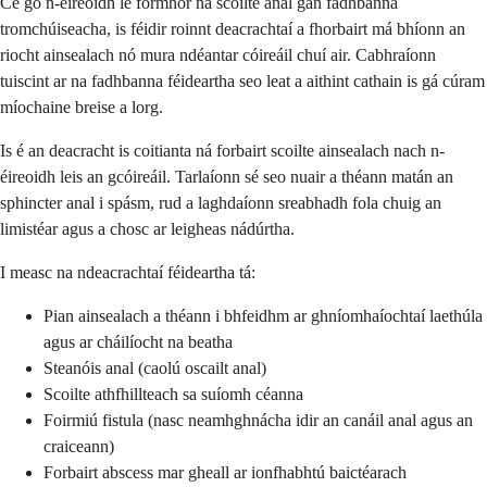
Cé go n-éireoidh le formhór na scoilte anal gan fadhbanna
tromchúiseacha, is féidir roinnt deacrachtaí a fhorbairt má bhíonn an
riocht ainsealach nó mura ndéantar cóireáil chuí air. Cabhraíonn
tuiscint ar na fadhbanna féideartha seo leat a aithint cathain is gá cúram
míochaine breise a lorg.
Is é an deacracht is coitianta ná forbairt scoilte ainsealach nach n-
éireoidh leis an gcóireáil. Tarlaíonn sé seo nuair a théann matán an
sphincter anal i spásm, rud a laghdaíonn sreabhadh fola chuig an
limistéar agus a chosc ar leigheas nádúrtha.
I measc na ndeacrachtaí féideartha tá:
Pian ainsealach a théann i bhfeidhm ar ghníomhaíochtaí laethúla
agus ar cháilíocht na beatha
Steanóis anal (caolú oscailt anal)
Scoilte athfhillteach sa suíomh céanna
Foirmiú fistula (nasc neamhghnácha idir an canáil anal agus an
craiceann)
Forbairt abscess mar gheall ar ionfhabhtú baictéarach