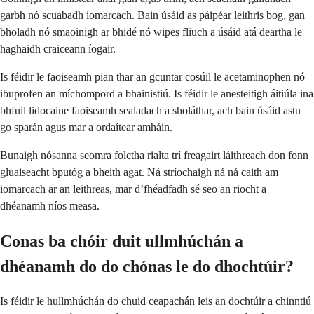
garbh nó scuabadh iomarcach. Bain úsáid as páipéar leithris bog, gan
bholadh nó smaoinigh ar bhidé nó wipes fliuch a úsáid atá deartha le
haghaidh craiceann íogair.
Is féidir le faoiseamh pian thar an gcuntar cosúil le acetaminophen nó
ibuprofen an míchompord a bhainistiú. Is féidir le anesteitigh áitiúla ina
bhfuil lidocaine faoiseamh sealadach a sholáthar, ach bain úsáid astu
go sparán agus mar a ordaítear amháin.
Bunaigh nósanna seomra folctha rialta trí freagairt láithreach don fonn
gluaiseacht bputóg a bheith agat. Ná stríochaigh ná ná caith am
iomarcach ar an leithreas, mar d’fhéadfadh sé seo an riocht a
dhéanamh níos measa.
Conas ba chóir duit ullmhúchán a
dhéanamh do do chónas le do dhochtúir?
Is féidir le hullmhúchán do chuid ceapachán leis an dochtúir a chinntiú