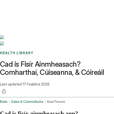
Benchmarks
Stories
FAQ
Sign up / Log in
HEALTH LIBRARY
Cad is Fisír Ainmheasach?
Comharthaí, Cúiseanna, & Cóireáil
Last updated
17 Feabhra 2025
Baile
Galair & Coinníollacha
Anal Fissure
Cad is fisír ainmheasach ann?