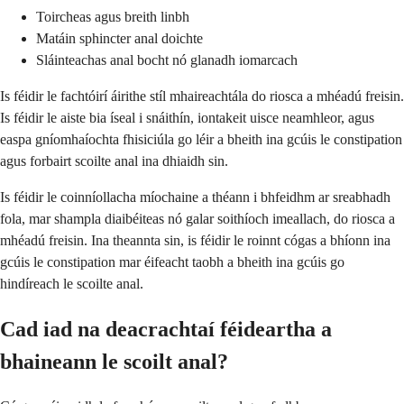
Toircheas agus breith linbh
Matáin sphincter anal doichte
Sláinteachas anal bocht nó glanadh iomarcach
Is féidir le fachtóirí áirithe stíl mhaireachtála do riosca a mhéadú freisin.
Is féidir le aiste bia íseal i snáithín, iontakeit uisce neamhleor, agus
easpa gníomhaíochta fhisiciúla go léir a bheith ina gcúis le constipation
agus forbairt scoilte anal ina dhiaidh sin.
Is féidir le coinníollacha míochaine a théann i bhfeidhm ar sreabhadh
fola, mar shampla diaibéiteas nó galar soithíoch imeallach, do riosca a
mhéadú freisin. Ina theannta sin, is féidir le roinnt cógas a bhíonn ina
gcúis le constipation mar éifeacht taobh a bheith ina gcúis go
hindíreach le scoilte anal.
Cad iad na deacrachtaí féideartha a
bhaineann le scoilt anal?