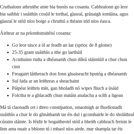
Cruthaíonn athruithe aiste bia bunús na cosanta. Cabhraíonn go leor
bia saibhir i snáithín cosúil le torthaí, glasraí, gránaigh iomlána, agus
glasraí le stóil níos boige a chruthú a théann tríd níos éasca.
Áirítear ar na príomhstraitéisí cosanta:
Go leor uisce a ól ar feadh an lae (sprioc de 8 gloine)
25-35 gram snáithín a ithe go laethúil
Acmhainn rialta a dhéanamh chun díleá sláintiúil a chur chun
cinn
Freagairt láithreach don fonn gluaiseacht bputóg a dhéanamh
Suí fada ar an leithreas a sheachaint
Páipéar leithris mín, gan bholadh nó wipes fliuch a úsáid
Folctha te a ghlacadh chun matáin analacha a scíth a ligean
Má tá claonadh ort i dtreo constipation, smaoinigh ar fhorlíonadh
snáithín a chur le do ghnáthamh tar éis dul i gcomhairle le do sholáthraí
cúraim sláinte. Is féidir le bogaitheoirí stóil a bheith cabhrach freisin le
linn ama nuair a bhíonn tú i mbaol níos airde, mar shampla tar éis