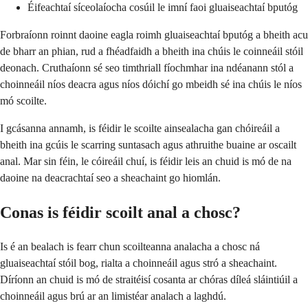
Éifeachtaí síceolaíocha cosúil le imní faoi gluaiseachtaí bputóg
Forbraíonn roinnt daoine eagla roimh gluaiseachtaí bputóg a bheith acu
de bharr an phian, rud a fhéadfaidh a bheith ina chúis le coinneáil stóil
deonach. Cruthaíonn sé seo timthriall fíochmhar ina ndéanann stól a
choinneáil níos deacra agus níos dóichí go mbeidh sé ina chúis le níos
mó scoilte.
I gcásanna annamh, is féidir le scoilte ainsealacha gan chóireáil a
bheith ina gcúis le scarring suntasach agus athruithe buaine ar oscailt
anal. Mar sin féin, le cóireáil chuí, is féidir leis an chuid is mó de na
daoine na deacrachtaí seo a sheachaint go hiomlán.
Conas is féidir scoilt anal a chosc?
Is é an bealach is fearr chun scoilteanna analacha a chosc ná
gluaiseachtaí stóil bog, rialta a choinneáil agus stró a sheachaint.
Díríonn an chuid is mó de straitéisí cosanta ar chóras díleá sláintiúil a
choinneáil agus brú ar an limistéar analach a laghdú.