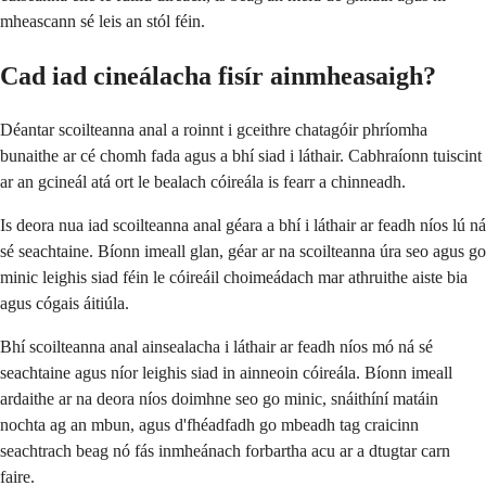
mheascann sé leis an stól féin.
Cad iad cineálacha fisír ainmheasaigh?
Déantar scoilteanna anal a roinnt i gceithre chatagóir phríomha
bunaithe ar cé chomh fada agus a bhí siad i láthair. Cabhraíonn tuiscint
ar an gcineál atá ort le bealach cóireála is fearr a chinneadh.
Is deora nua iad scoilteanna anal géara a bhí i láthair ar feadh níos lú ná
sé seachtaine. Bíonn imeall glan, géar ar na scoilteanna úra seo agus go
minic leighis siad féin le cóireáil choimeádach mar athruithe aiste bia
agus cógais áitiúla.
Bhí scoilteanna anal ainsealacha i láthair ar feadh níos mó ná sé
seachtaine agus níor leighis siad in ainneoin cóireála. Bíonn imeall
ardaithe ar na deora níos doimhne seo go minic, snáithíní matáin
nochta ag an mbun, agus d'fhéadfadh go mbeadh tag craicinn
seachtrach beag nó fás inmheánach forbartha acu ar a dtugtar carn
faire.