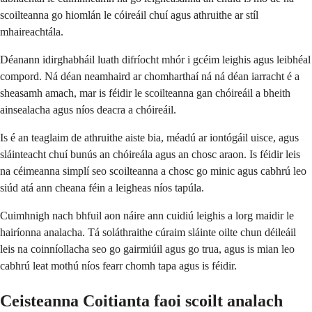
scoilteanna go hiomlán le cóireáil chuí agus athruithe ar stíl
mhaireachtála.
Déanann idirghabháil luath difríocht mhór i gcéim leighis agus leibhéal
compord. Ná déan neamhaird ar chomharthaí ná ná déan iarracht é a
sheasamh amach, mar is féidir le scoilteanna gan chóireáil a bheith
ainsealacha agus níos deacra a chóireáil.
Is é an teaglaim de athruithe aiste bia, méadú ar iontógáil uisce, agus
sláinteacht chuí bunús an chóireála agus an chosc araon. Is féidir leis
na céimeanna simplí seo scoilteanna a chosc go minic agus cabhrú leo
siúd atá ann cheana féin a leigheas níos tapúla.
Cuimhnigh nach bhfuil aon náire ann cuidiú leighis a lorg maidir le
hairíonna analacha. Tá soláthraithe cúraim sláinte oilte chun déileáil
leis na coinníollacha seo go gairmiúil agus go trua, agus is mian leo
cabhrú leat mothú níos fearr chomh tapa agus is féidir.
Ceisteanna Coitianta faoi scoilt analach