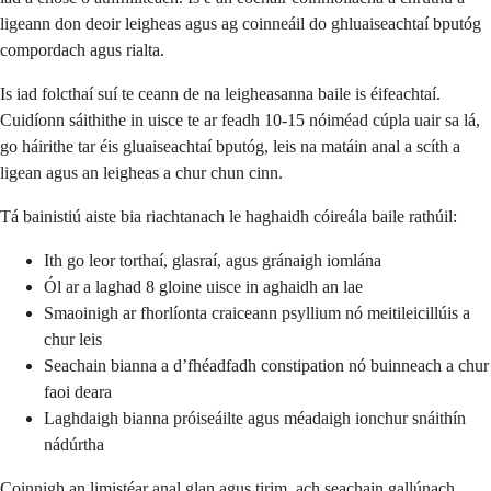
ligeann don deoir leigheas agus ag coinneáil do ghluaiseachtaí bputóg
compordach agus rialta.
Is iad folcthaí suí te ceann de na leigheasanna baile is éifeachtaí.
Cuidíonn sáithithe in uisce te ar feadh 10-15 nóiméad cúpla uair sa lá,
go háirithe tar éis gluaiseachtaí bputóg, leis na matáin anal a scíth a
ligean agus an leigheas a chur chun cinn.
Tá bainistiú aiste bia riachtanach le haghaidh cóireála baile rathúil:
Ith go leor torthaí, glasraí, agus gránaigh iomlána
Ól ar a laghad 8 gloine uisce in aghaidh an lae
Smaoinigh ar fhorlíonta craiceann psyllium nó meitileicillúis a
chur leis
Seachain bianna a d’fhéadfadh constipation nó buinneach a chur
faoi deara
Laghdaigh bianna próiseáilte agus méadaigh ionchur snáithín
nádúrtha
Coinnigh an limistéar anal glan agus tirim, ach seachain gallúnach