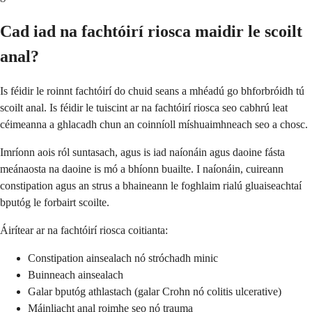
Cad iad na fachtóirí riosca maidir le scoilt
anal?
Is féidir le roinnt fachtóirí do chuid seans a mhéadú go bhforbróidh tú
scoilt anal. Is féidir le tuiscint ar na fachtóirí riosca seo cabhrú leat
céimeanna a ghlacadh chun an coinníoll míshuaimhneach seo a chosc.
Imríonn aois ról suntasach, agus is iad naíonáin agus daoine fásta
meánaosta na daoine is mó a bhíonn buailte. I naíonáin, cuireann
constipation agus an strus a bhaineann le foghlaim rialú gluaiseachtaí
bputóg le forbairt scoilte.
Áirítear ar na fachtóirí riosca coitianta:
Constipation ainsealach nó stróchadh minic
Buinneach ainsealach
Galar bputóg athlastach (galar Crohn nó colitis ulcerative)
Máinliacht anal roimhe seo nó trauma