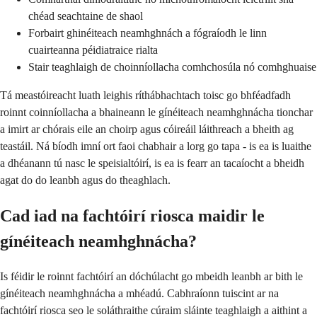
chéad seachtaine de shaol
Forbairt ghinéiteach neamhghnách a fógraíodh le linn
cuairteanna péidiatraice rialta
Stair teaghlaigh de choinníollacha comhchosúla nó comhghuaise
Tá meastóireacht luath leighis ríthábhachtach toisc go bhféadfadh
roinnt coinníollacha a bhaineann le gínéiteach neamhghnácha tionchar
a imirt ar chórais eile an choirp agus cóireáil láithreach a bheith ag
teastáil. Ná bíodh imní ort faoi chabhair a lorg go tapa - is ea is luaithe
a dhéanann tú nasc le speisialtóirí, is ea is fearr an tacaíocht a bheidh
agat do do leanbh agus do theaghlach.
Cad iad na fachtóirí riosca maidir le
gínéiteach neamhghnácha?
Is féidir le roinnt fachtóirí an dóchúlacht go mbeidh leanbh ar bith le
gínéiteach neamhghnácha a mhéadú. Cabhraíonn tuiscint ar na
fachtóirí riosca seo le soláthraithe cúraim sláinte teaghlaigh a aithint a