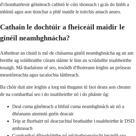
d'chomhairleoir géiniteach cabhrú le cúis shonrach i gcás do linbh a
mhíniú agus aon tionchar a phlé maidir le toirchis amach anseo.
Cathain le dochtúir a fheiceáil maidir le
ginéil neamhghnácha?
Aithnítear an chuid is mó de chásanna ginéil neamhghnácha ag an am
breithe ag soláthraithe cúram sláinte le linn an scrúdaithe nuabheirthe
tosaigh. Má tharlaíonn sé seo, tosóidh d'fhoireann leighis an próiseas
meastóireachta agus tacaíochta láithreach.
Ba chóir duit aire leighis a lorg má thugann tú faoi deara aon cheann
de na comharthaí seo i do nuabheirthe nó i do pháiste óg:
Deal cuma gínéiteach a bhfuil cuma neamhghnách air nó a
dhéanann ainmniú gnéis deacair
Teip ar fhorbairt nó deacrachtaí beathaithe i nuabheirthe le DSD
amhrasach
Comharthaí díhiodráitithe nó míchothromaíocht leictrilít sna