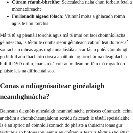
Cúram réamh-bhreithe:
Seiceálacha rialta chun forbairt fetal a
mhonatóireacht
Forlíonadh aigéad fólach:
Vitimíní molta a ghlacadh roimh
agus le linn toirchis
Má tá tú ag pleanáil toirchis agus má tá imní ort faoi choinníollacha
géiniteacha, is féidir le comhairleoir géiniteach cabhrú leat do rioscaí
sonracha a mheas agus roghanna tástála atá ar fáil a phlé. Cuimhnigh
go bhfuil aon fhachtóirí riosca anaithnid ag formhór na dteaghlach a
bhfuil DSD orthu, mar sin ná cuir an milleán ort féin má rugadh do
pháiste leis na difríochtaí seo.
Conas a ndíagnósaítear ginéalaigh
neamhghnácha?
Baineann diagnóis ginéalaigh neamhghnácha próiseas cúramach, céim
ar chéim a chomhcheanglaíonn scrúdú fisiceach le tástáil speisialaithe.
Is é an sprioc ná coinníoll sonrach do pháiste a thuiscint ionas gur
féidir leis an bhfoireann leighis an chúram is fearr is féidir a sholáthar.