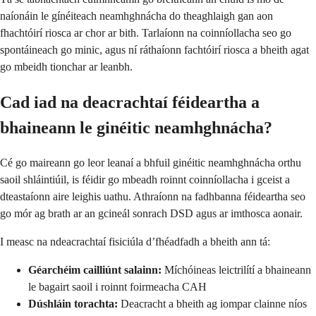
naíonáin le gínéiteach neamhghnácha do theaghlaigh gan aon
fhachtóirí riosca ar chor ar bith. Tarlaíonn na coinníollacha seo go
spontáineach go minic, agus ní ráthaíonn fachtóirí riosca a bheith agat
go mbeidh tionchar ar leanbh.
Cad iad na deacrachtaí féideartha a
bhaineann le ginéitic neamhghnácha?
Cé go maireann go leor leanaí a bhfuil ginéitic neamhghnácha orthu
saoil shláintiúil, is féidir go mbeadh roinnt coinníollacha i gceist a
dteastaíonn aire leighis uathu. Athraíonn na fadhbanna féideartha seo
go mór ag brath ar an gcineál sonrach DSD agus ar imthosca aonair.
I measc na ndeacrachtaí fisiciúla d’fhéadfadh a bheith ann tá:
Géarchéim cailliúnt salainn:
Míchóineas leictrilítí a bhaineann
le bagairt saoil i roinnt foirmeacha CAH
Dúshláin torachta:
Deacracht a bheith ag iompar clainne níos