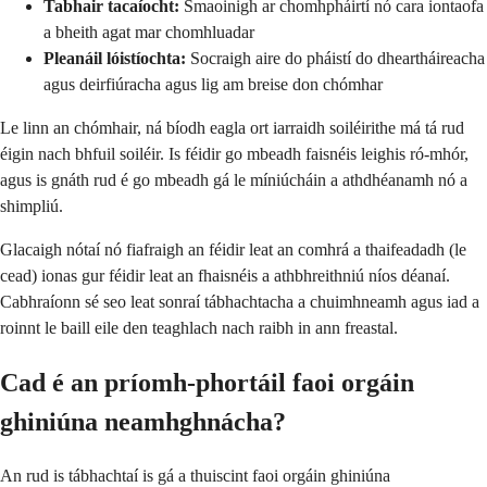
Tabhair tacaíocht:
Smaoinigh ar chomhpháirtí nó cara iontaofa
a bheith agat mar chomhluadar
Pleanáil lóistíochta:
Socraigh aire do pháistí do dheartháireacha
agus deirfiúracha agus lig am breise don chómhar
Le linn an chómhair, ná bíodh eagla ort iarraidh soiléirithe má tá rud
éigin nach bhfuil soiléir. Is féidir go mbeadh faisnéis leighis ró-mhór,
agus is gnáth rud é go mbeadh gá le míniúcháin a athdhéanamh nó a
shimpliú.
Glacaigh nótaí nó fiafraigh an féidir leat an comhrá a thaifeadadh (le
cead) ionas gur féidir leat an fhaisnéis a athbhreithniú níos déanaí.
Cabhraíonn sé seo leat sonraí tábhachtacha a chuimhneamh agus iad a
roinnt le baill eile den teaghlach nach raibh in ann freastal.
Cad é an príomh-phortáil faoi orgáin
ghiniúna neamhghnácha?
An rud is tábhachtaí is gá a thuiscint faoi orgáin ghiniúna