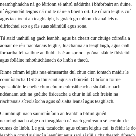
neamhghnácha ná go léiríonn sé athrú nádúrtha i bhforbairt an duine,
ní éigeandáil leighis ná rud le náire a bheith ort. Le cúram leighis cuí
agus tacaíocht an teaghlaigh, is gnách go mbíonn leanaí leis na
difríochtaí seo ag fás suas sláintiúil agus sona.
Tá staid uathúil ag gach leanbh, agus ba cheart cur chuige cóireála a
aonair de réir riachtanais leighis, luachanna an teaghlaigh, agus ciall
forbartha féin-aithne an linbh. Is é an sprioc i gcónaí sláinte fhisiciúil
agus folláine mhothúchánach do linbh a thacú.
Rinne cúram leighis nua-aimseartha dul chun cinn iontach maidir le
coinníollacha DSD a thuiscint agus a chóireáil. Oibríonn foirne
speisialtóirí le chéile chun cúram cuimsitheach a sholáthar nach
ndéanann ach na gnéithe fisiceacha a chur in iúl ach freisin na
riachtanais síceolaíocha agus sóisialta leanaí agus teaghlach.
Cuimhnigh nach sainmhíníonn an leanbh a bhfuil ginéil
neamhghnácha aige do theaghlach ná nach gcuireann sé teorainn le
cumas do linbh. Le grá, tacaíocht, agus cúram leighis cuí, is féidir le do
leanbh a gcuid aislingí a leanúint agus saol sásúil a chaitheamh díreach