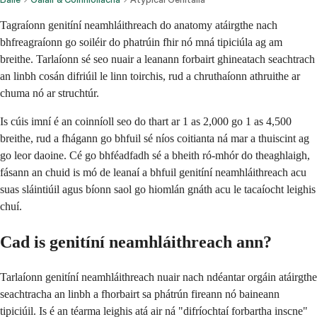
Tagraíonn genitíní neamhláithreach do anatomy atáirgthe nach
bhfreagraíonn go soiléir do phatrúin fhir nó mná tipiciúla ag am
breithe. Tarlaíonn sé seo nuair a leanann forbairt ghineatach seachtrach
an linbh cosán difriúil le linn toirchis, rud a chruthaíonn athruithe ar
chuma nó ar struchtúr.
Is cúis imní é an coinníoll seo do thart ar 1 as 2,000 go 1 as 4,500
breithe, rud a fhágann go bhfuil sé níos coitianta ná mar a thuiscint ag
go leor daoine. Cé go bhféadfadh sé a bheith ró-mhór do theaghlaigh,
fásann an chuid is mó de leanaí a bhfuil genitíní neamhláithreach acu
suas sláintiúil agus bíonn saol go hiomlán gnáth acu le tacaíocht leighis
chuí.
Cad is genitíní neamhláithreach ann?
Tarlaíonn genitíní neamhláithreach nuair nach ndéantar orgáin atáirgthe
seachtracha an linbh a fhorbairt sa phátrún fireann nó baineann
tipiciúil. Is é an téarma leighis atá air ná "difríochtaí forbartha inscne"