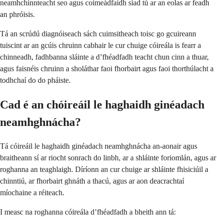
neamhchinnteacht seo agus coimeádfaidh siad tú ar an eolas ar feadh
an phróisis.
Tá an scrúdú diagnóiseach sách cuimsitheach toisc go gcuireann
tuiscint ar an gcúis chruinn cabhair le cur chuige cóireála is fearr a
chinneadh, fadhbanna sláinte a d’fhéadfadh teacht chun cinn a thuar,
agus faisnéis chruinn a sholáthar faoi fhorbairt agus faoi thorthúlacht a
todhchaí do do pháiste.
Cad é an chóireáil le haghaidh ginéadach
neamhghnácha?
Tá cóireáil le haghaidh ginéadach neamhghnácha an-aonair agus
braitheann sí ar riocht sonrach do linbh, ar a shláinte foriomlán, agus ar
roghanna an teaghlaigh. Díríonn an cur chuige ar shláinte fhisiciúil a
chinntiú, ar fhorbairt ghnáth a thacú, agus ar aon deacrachtaí
míochaine a réiteach.
I measc na roghanna cóireála d’fhéadfadh a bheith ann tá: