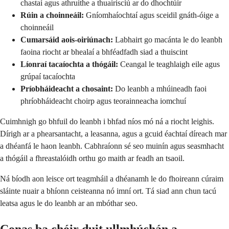
chastaí agus athruithe a thuairisciú ar do dhochtúir
Rúin a choinneáil:
Gníomhaíochtaí agus sceidil gnáth-óige a
choinneáil
Cumarsáid aois-oiriúnach:
Labhairt go macánta le do leanbh
faoina riocht ar bhealaí a bhféadfadh siad a thuiscint
Líonraí tacaíochta a thógáil:
Ceangal le teaghlaigh eile agus
grúpaí tacaíochta
Príobháideacht a chosaint:
Do leanbh a mhúineadh faoi
phríobháideacht choirp agus teorainneacha iomchuí
Cuimhnigh go bhfuil do leanbh i bhfad níos mó ná a riocht leighis.
Dírigh ar a phearsantacht, a leasanna, agus a gcuid éachtaí díreach mar
a dhéanfá le haon leanbh. Cabhraíonn sé seo muinín agus seasmhacht
a thógáil a fhreastalóidh orthu go maith ar feadh an tsaoil.
Ná bíodh aon leisce ort teagmháil a dhéanamh le do fhoireann cúraim
sláinte nuair a bhíonn ceisteanna nó imní ort. Tá siad ann chun tacú
leatsa agus le do leanbh ar an mbóthar seo.
Conas ba chóir duit ullmhúchán a