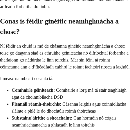
ar feadh forbartha do linbh.
Conas is féidir ginéitic neamhghnácha a
chosc?
Ní féidir an chuid is mó de chásanna ginéitic neamhghnácha a chosc
toisc go dtagann siad as athruithe géiniteacha nó difríochtaí forbartha a
tharlaíonn go nádúrtha le linn toirchis. Mar sin féin, tá roinnt
céimeanna ann a d’fhéadfadh cabhrú le roinnt fachtóirí riosca a laghdú.
I measc na mbeart cosanta tá:
Comhairle géiniteach:
Comhairle a lorg má tá stair teaghlaigh
agat de choinníollacha DSD
Pleanáil réamh-thoirchis:
Cásanna leighis agus coinníollacha
sláinte a phlé le do dhochtúir roimh thoircheas
Substaintí áirithe a sheachaint:
Gan hormóin nó cógais
neamhriachtanacha a ghlacadh le linn toirchis