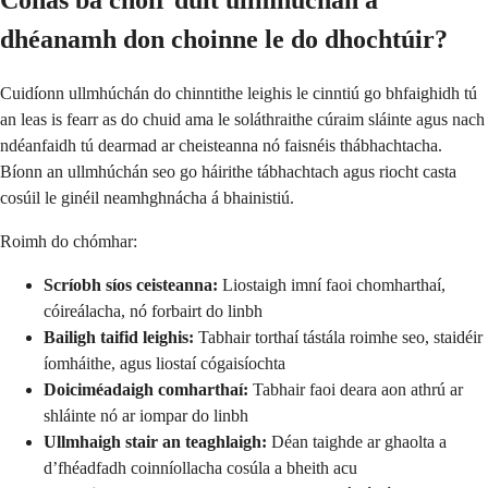
dhéanamh don choinne le do dhochtúir?
Cuidíonn ullmhúchán do chinntithe leighis le cinntiú go bhfaighidh tú
an leas is fearr as do chuid ama le soláthraithe cúraim sláinte agus nach
ndéanfaidh tú dearmad ar cheisteanna nó faisnéis thábhachtacha.
Bíonn an ullmhúchán seo go háirithe tábhachtach agus riocht casta
cosúil le ginéil neamhghnácha á bhainistiú.
Roimh do chómhar:
Scríobh síos ceisteanna:
Liostaigh imní faoi chomharthaí,
cóireálacha, nó forbairt do linbh
Bailigh taifid leighis:
Tabhair torthaí tástála roimhe seo, staidéir
íomháithe, agus liostaí cógaisíochta
Doiciméadaigh comharthaí:
Tabhair faoi deara aon athrú ar
shláinte nó ar iompar do linbh
Ullmhaigh stair an teaghlaigh:
Déan taighde ar ghaolta a
d’fhéadfadh coinníollacha cosúla a bheith acu