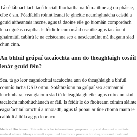
Tá sé tábhachtach tacú le ciall fhorbartha na féin-aithne ag do pháiste,
cibé é sin. Féadfaidh roinnt leanaí le ginéitic neamhghnácha ceistiú a
gcuid aitheantais inscne, agus tá daoine eile go hiomlán compordach
lena ngnéas ceaptha. Is féidir le cumarsáid oscailte agus tacaíocht
ghairmiúil cabhrú le na ceisteanna seo a nascleanúint má thagann siad
chun cinn.
An bhfuil grúpaí tacaíochta ann do theaghlaigh cosúil
lenár gcuid féin?
Sea, tá go leor eagraíochtaí tacaíochta ann do theaghlaigh a bhfuil
coinníollacha DSD orthu. Soláthraíonn na grúpaí seo acmhainní
luachmhara, ceanglaíonn siad tú le teaghlaigh eile, agus cuireann siad
tacaíocht mhothúchánach ar fáil. Is féidir le do fhoireann cúraim sláinte
eagraíochtaí iomchuí a mholadh, agus tá pobail ar líne chomh maith le
caibidlí áitiúla ag go leor acu.
Medical Disclaimer:
This article is for informational purposes only and does not constitute
medical advice. Always consult a qualified healthcare provider for diagnosis and treatment