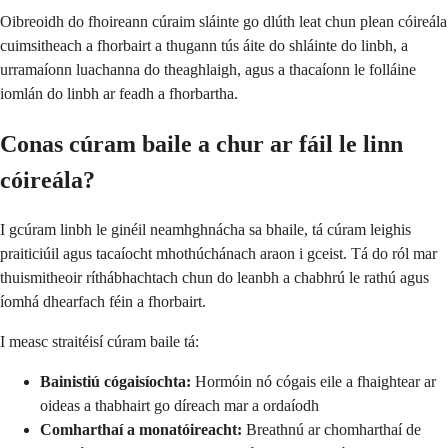
Oibreoidh do fhoireann cúraim sláinte go dlúth leat chun plean cóireála
cuimsitheach a fhorbairt a thugann tús áite do shláinte do linbh, a
urramaíonn luachanna do theaghlaigh, agus a thacaíonn le folláine
iomlán do linbh ar feadh a fhorbartha.
Conas cúram baile a chur ar fáil le linn
cóireála?
I gcúram linbh le ginéil neamhghnácha sa bhaile, tá cúram leighis
praiticiúil agus tacaíocht mhothúchánach araon i gceist. Tá do ról mar
thuismitheoir ríthábhachtach chun do leanbh a chabhrú le rathú agus
íomhá dhearfach féin a fhorbairt.
I measc straitéisí cúram baile tá:
Bainistiú cógaisíochta:
Hormóin nó cógais eile a fhaightear ar
oideas a thabhairt go díreach mar a ordaíodh
Comharthaí a monatóireacht:
Breathnú ar chomharthaí de