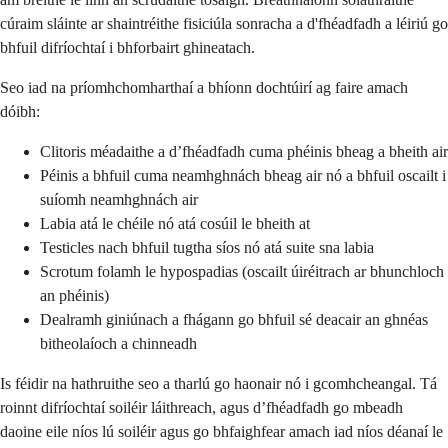
cúraim sláinte ar shaintréithe fisiciúla sonracha a d'fhéadfadh a léiriú go
bhfuil difríochtaí i bhforbairt ghineatach.
Seo iad na príomhchomharthaí a bhíonn dochtúirí ag faire amach
dóibh:
Clitoris méadaithe a d’fhéadfadh cuma phéinis bheag a bheith air
Péinis a bhfuil cuma neamhghnách bheag air nó a bhfuil oscailt i
suíomh neamhghnách air
Labia atá le chéile nó atá cosúil le bheith at
Testicles nach bhfuil tugtha síos nó atá suite sna labia
Scrotum folamh le hypospadias (oscailt úiréitrach ar bhunchloch
an phéinis)
Dealramh giniúnach a fhágann go bhfuil sé deacair an ghnéas
bitheolaíoch a chinneadh
Is féidir na hathruithe seo a tharlú go haonair nó i gcomhcheangal. Tá
roinnt difríochtaí soiléir láithreach, agus d’fhéadfadh go mbeadh
daoine eile níos lú soiléir agus go bhfaighfear amach iad níos déanaí le