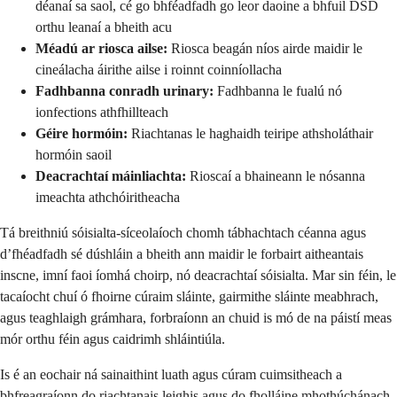
déanaí sa saol, cé go bhféadfadh go leor daoine a bhfuil DSD
orthu leanaí a bheith acu
Méadú ar riosca ailse:
Riosca beagán níos airde maidir le
cineálacha áirithe ailse i roinnt coinníollacha
Fadhbanna conradh urinary:
Fadhbanna le fualú nó
ionfections athfhillteach
Géire hormóin:
Riachtanas le haghaidh teiripe athsholáthair
hormóin saoil
Deacrachtaí máinliachta:
Rioscaí a bhaineann le nósanna
imeachta athchóiritheacha
Tá breithniú sóisialta-síceolaíoch chomh tábhachtach céanna agus
d’fhéadfadh sé dúshláin a bheith ann maidir le forbairt aitheantais
inscne, imní faoi íomhá choirp, nó deacrachtaí sóisialta. Mar sin féin, le
tacaíocht chuí ó fhoirne cúraim sláinte, gairmithe sláinte meabhrach,
agus teaghlaigh grámhara, forbraíonn an chuid is mó de na páistí meas
mór orthu féin agus caidrimh shláintiúla.
Is é an eochair ná sainaithint luath agus cúram cuimsitheach a
bhfreagraíonn do riachtanais leighis agus do fholláine mhothúchánach