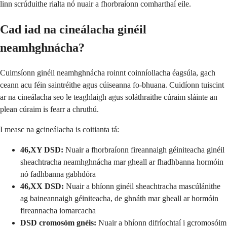
linn scrúduithe rialta nó nuair a fhorbraíonn comharthaí eile.
Cad iad na cineálacha ginéil
neamhghnácha?
Cuimsíonn ginéil neamhghnácha roinnt coinníollacha éagsúla, gach
ceann acu féin saintréithe agus cúiseanna fo-bhuana. Cuidíonn tuiscint
ar na cineálacha seo le teaghlaigh agus soláthraithe cúraim sláinte an
plean cúraim is fearr a chruthú.
I measc na gcineálacha is coitianta tá:
46,XY DSD:
Nuair a fhorbraíonn fireannaigh géiniteacha ginéil
sheachtracha neamhghnácha mar gheall ar fhadhbanna hormóin
nó fadhbanna gabhdóra
46,XX DSD:
Nuair a bhíonn ginéil sheachtracha mascúlánithe
ag baineannaigh géiniteacha, de ghnáth mar gheall ar hormóin
fireannacha iomarcacha
DSD cromosóm gnéis:
Nuair a bhíonn difríochtaí i gcromosóim