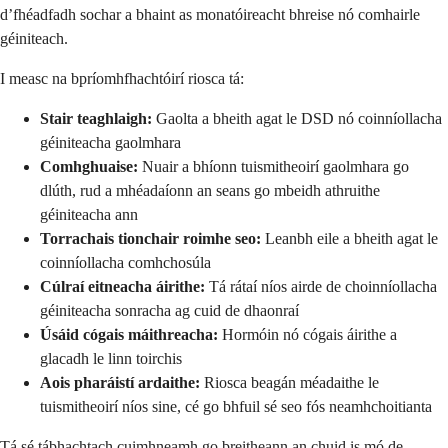
d’fhéadfadh sochar a bhaint as monatóireacht bhreise nó comhairle
géiniteach.
I measc na bpríomhfhachtóirí riosca tá:
Stair teaghlaigh:
Gaolta a bheith agat le DSD nó coinníollacha
géiniteacha gaolmhara
Comhghuaise:
Nuair a bhíonn tuismitheoirí gaolmhara go
dlúth, rud a mhéadaíonn an seans go mbeidh athruithe
géiniteacha ann
Torrachais tionchair roimhe seo:
Leanbh eile a bheith agat le
coinníollacha comhchosúla
Cúlraí eitneacha áirithe:
Tá rátaí níos airde de choinníollacha
géiniteacha sonracha ag cuid de dhaonraí
Úsáid cógais máithreacha:
Hormóin nó cógais áirithe a
glacadh le linn toirchis
Aois pharáistí ardaithe:
Riosca beagán méadaithe le
tuismitheoirí níos sine, cé go bhfuil sé seo fós neamhchoitianta
Tá sé tábhachtach cuimhneamh go breitheann an chuid is mó de