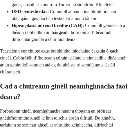
gnéis, cosúil le siondróm Turner nó siondróm Klinefelter
DSD ovotesticular:
Coinníoll annamh ina bhfuil fíochán
ubhagáin agus fíochán testicular araon i láthair
Hipearplasia adrenal breithe (CAH):
Coinníoll géiniteach a
théann i bhfeidhm ar tháirgeadh hormóin a d’fhéadfadh
difríochtaí giniúla a chur faoi deara
Teastaíonn cur chuige agus breithnithe míochaine éagsúla ó gach
cineál. Cabhróidh d’fhoireann cúraim sláinte le cinneadh a dhéanamh
ar an gcoinníoll sonrach atá ag do pháiste trí scrúdú agus tástáil
chúramach.
Cad a chuireann ginéil neamhghnácha faoi
deara?
Forbraíonn ginéil neamhghnácha nuair a thógann an próiseas
gnáthfhoirmithe ginéil le linn toirchis cosán difriúil. De ghnáth,
tarlaíonn sé seo mar gheall ar athruithe géiniteacha, difríochtaí