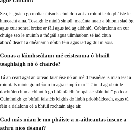
agus cathain?
Sea, is gnách go moltar faisnéis chuí don aois a roinnt le do pháiste le
himeacht ama. Tosaigh le míniú simplí, macánta nuair a bhíonn siad óg
agus cuir sonraí breise ar fáil agus iad ag aibhniú. Cabhraíonn an cur
chuige seo le muinín a thógáil agus ullmhaíonn sé iad chun
abhcóideacht a dhéanamh dóibh féin agus iad ag dul in aois.
Conas a láimhseálann mé ceisteanna ó bhaill
teaghlaigh nó ó chairde?
Tá an ceart agat an oiread faisnéise nó an méid faisnéise is mian leat a
roinnt. Is minic go mbíonn freagra simplí mar “Táimid ag obair le
dochtúirí chun a chinntiú go bhfanfaidh ár bpáiste sláintiúil” go leor.
Cuimhnigh go bhfuil faisnéis leighis do linbh príobháideach, agus tú
féin a rialaíonn cé a bhfuil rochtain aige air.
Cad más mian le mo pháiste a n-aitheantas inscne a
athrú níos déanaí?