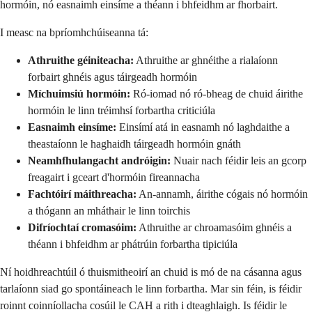
hormóin, nó easnaimh einsíme a théann i bhfeidhm ar fhorbairt.
I measc na bpríomhchúiseanna tá:
Athruithe géiniteacha:
Athruithe ar ghnéithe a rialaíonn
forbairt ghnéis agus táirgeadh hormóin
Míchuimsiú hormóin:
Ró-iomad nó ró-bheag de chuid áirithe
hormóin le linn tréimhsí forbartha criticiúla
Easnaimh einsíme:
Einsímí atá in easnamh nó laghdaithe a
theastaíonn le haghaidh táirgeadh hormóin gnáth
Neamhfhulangacht andróigin:
Nuair nach féidir leis an gcorp
freagairt i gceart d'hormóin fireannacha
Fachtóirí máithreacha:
An-annamh, áirithe cógais nó hormóin
a thógann an mháthair le linn toirchis
Difríochtaí cromasóim:
Athruithe ar chroamasóim ghnéis a
théann i bhfeidhm ar phátrúin forbartha tipiciúla
Ní hoidhreachtúil ó thuismitheoirí an chuid is mó de na cásanna agus
tarlaíonn siad go spontáineach le linn forbartha. Mar sin féin, is féidir
roinnt coinníollacha cosúil le CAH a rith i dteaghlaigh. Is féidir le