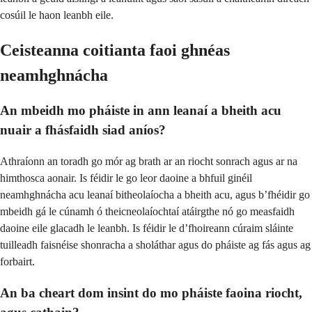
cosúil le haon leanbh eile.
Ceisteanna coitianta faoi ghnéas
neamhghnácha
An mbeidh mo pháiste in ann leanaí a bheith acu
nuair a fhásfaidh siad aníos?
Athraíonn an toradh go mór ag brath ar an riocht sonrach agus ar na
himthosca aonair. Is féidir le go leor daoine a bhfuil ginéil
neamhghnácha acu leanaí bitheolaíocha a bheith acu, agus b’fhéidir go
mbeidh gá le cúnamh ó theicneolaíochtaí atáirgthe nó go measfaidh
daoine eile glacadh le leanbh. Is féidir le d’fhoireann cúraim sláinte
tuilleadh faisnéise shonracha a sholáthar agus do pháiste ag fás agus ag
forbairt.
An ba cheart dom insint do mo pháiste faoina riocht,