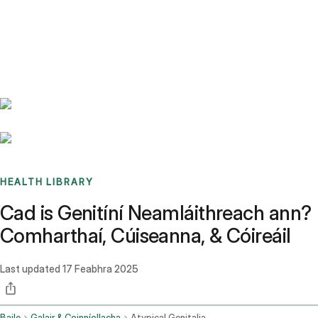
Benchmarks
Stories
FAQ
Sign up / Log in
HEALTH LIBRARY
Cad is Genitíní Neamláithreach ann?
Comharthaí, Cúiseanna, & Cóireáil
Last updated
17 Feabhra 2025
Baile
Galair & Coinníollacha
Atypical Genitalia