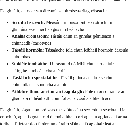
De ghnáth, cuirtear san áireamh sa phróiseas diagnóiseach:
Scrúdú fisiceach:
Measúnú mionsonraithe ar struchtúir
ghiniúna seachtracha agus inmheánacha
Anailís cromasóim:
Tástáil chun an ghnéas géiniteach a
chinneadh (cariotype)
Tástáil hormóin:
Tástálacha fola chun leibhéil hormóin éagsúla
a thomhas
Staidéir íomháithe:
Ultrasound nó MRI chun struchtúir
atáirgthe inmheánacha a léiriú
Tástálacha speisialaithe:
Tástáil ghineatach breise chun
coinníollacha sonracha a aithint
Athbhreithniú ar stair an teaghlaigh:
Phlé mionsonraithe ar
ghaolta a d'fhéadfadh coinníollacha cosúla a bheith acu
De ghnáth, tógann an próiseas meastóireachta seo roinnt seachtainí le
críochnú, agus is gnáth rud é imní a bheith ort agus tú ag fanacht ar na
torthaí. Tuigtear don fhoireann cúraim sláinte atá ag obair leat an