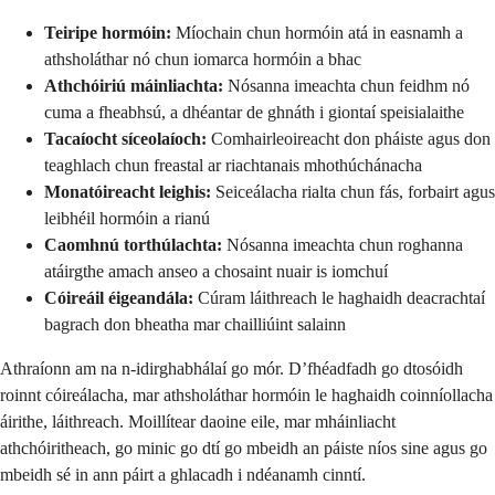
Teiripe hormóin:
Míochain chun hormóin atá in easnamh a
athsholáthar nó chun iomarca hormóin a bhac
Athchóiriú máinliachta:
Nósanna imeachta chun feidhm nó
cuma a fheabhsú, a dhéantar de ghnáth i giontaí speisialaithe
Tacaíocht síceolaíoch:
Comhairleoireacht don pháiste agus don
teaghlach chun freastal ar riachtanais mhothúchánacha
Monatóireacht leighis:
Seiceálacha rialta chun fás, forbairt agus
leibhéil hormóin a rianú
Caomhnú torthúlachta:
Nósanna imeachta chun roghanna
atáirgthe amach anseo a chosaint nuair is iomchuí
Cóireáil éigeandála:
Cúram láithreach le haghaidh deacrachtaí
bagrach don bheatha mar chailliúint salainn
Athraíonn am na n-idirghabhálaí go mór. D’fhéadfadh go dtosóidh
roinnt cóireálacha, mar athsholáthar hormóin le haghaidh coinníollacha
áirithe, láithreach. Moillítear daoine eile, mar mháinliacht
athchóiritheach, go minic go dtí go mbeidh an páiste níos sine agus go
mbeidh sé in ann páirt a ghlacadh i ndéanamh cinntí.