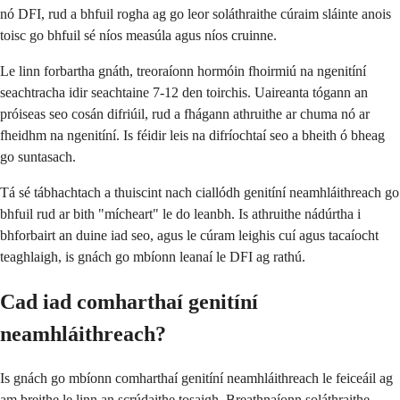
nó DFI, rud a bhfuil rogha ag go leor soláthraithe cúraim sláinte anois
toisc go bhfuil sé níos measúla agus níos cruinne.
Le linn forbartha gnáth, treoraíonn hormóin fhoirmiú na ngenitíní
seachtracha idir seachtaine 7-12 den toirchis. Uaireanta tógann an
próiseas seo cosán difriúil, rud a fhágann athruithe ar chuma nó ar
fheidhm na ngenitíní. Is féidir leis na difríochtaí seo a bheith ó bheag
go suntasach.
Tá sé tábhachtach a thuiscint nach ciallódh genitíní neamhláithreach go
bhfuil rud ar bith "mícheart" le do leanbh. Is athruithe nádúrtha i
bhforbairt an duine iad seo, agus le cúram leighis cuí agus tacaíocht
teaghlaigh, is gnách go mbíonn leanaí le DFI ag rathú.
Cad iad comharthaí genitíní
neamhláithreach?
Is gnách go mbíonn comharthaí genitíní neamhláithreach le feiceáil ag
am breithe le linn an scrúdaithe tosaigh. Breathnaíonn soláthraithe