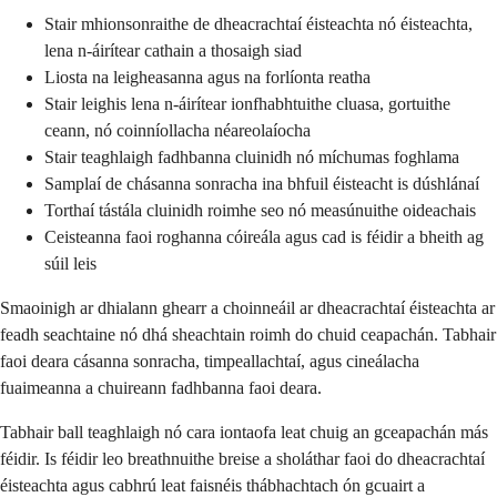
Stair mhionsonraithe de dheacrachtaí éisteachta nó éisteachta,
lena n-áirítear cathain a thosaigh siad
Liosta na leigheasanna agus na forlíonta reatha
Stair leighis lena n-áirítear ionfhabhtuithe cluasa, gortuithe
ceann, nó coinníollacha néareolaíocha
Stair teaghlaigh fadhbanna cluinidh nó míchumas foghlama
Samplaí de chásanna sonracha ina bhfuil éisteacht is dúshlánaí
Torthaí tástála cluinidh roimhe seo nó measúnuithe oideachais
Ceisteanna faoi roghanna cóireála agus cad is féidir a bheith ag
súil leis
Smaoinigh ar dhialann ghearr a choinneáil ar dheacrachtaí éisteachta ar
feadh seachtaine nó dhá sheachtain roimh do chuid ceapachán. Tabhair
faoi deara cásanna sonracha, timpeallachtaí, agus cineálacha
fuaimeanna a chuireann fadhbanna faoi deara.
Tabhair ball teaghlaigh nó cara iontaofa leat chuig an gceapachán más
féidir. Is féidir leo breathnuithe breise a sholáthar faoi do dheacrachtaí
éisteachta agus cabhrú leat faisnéis thábhachtach ón gcuairt a