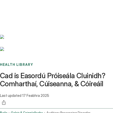
Benchmarks
Stories
FAQ
Sign up / Log in
HEALTH LIBRARY
Cad is Easordú Próiseála Cluinidh?
Comharthaí, Cúiseanna, & Cóireáil
Last updated
17 Feabhra 2025
Baile
Galair & Coinníollacha
Auditory Processing Disorder