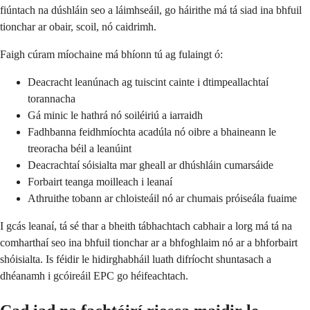
fiúntach na dúshláin seo a láimhseáil, go háirithe má tá siad ina bhfuil
tionchar ar obair, scoil, nó caidrimh.
Faigh cúram míochaine má bhíonn tú ag fulaingt ó:
Deacracht leanúnach ag tuiscint cainte i dtimpeallachtaí
torannacha
Gá minic le hathrá nó soiléiriú a iarraidh
Fadhbanna feidhmíochta acadúla nó oibre a bhaineann le
treoracha béil a leanúint
Deacrachtaí sóisialta mar gheall ar dhúshláin cumarsáide
Forbairt teanga moilleach i leanaí
Athruithe tobann ar chloisteáil nó ar chumais próiseála fuaime
I gcás leanaí, tá sé thar a bheith tábhachtach cabhair a lorg má tá na
comharthaí seo ina bhfuil tionchar ar a bhfoghlaim nó ar a bhforbairt
shóisialta. Is féidir le hidirghabháil luath difríocht shuntasach a
dhéanamh i gcóireáil EPC go héifeachtach.