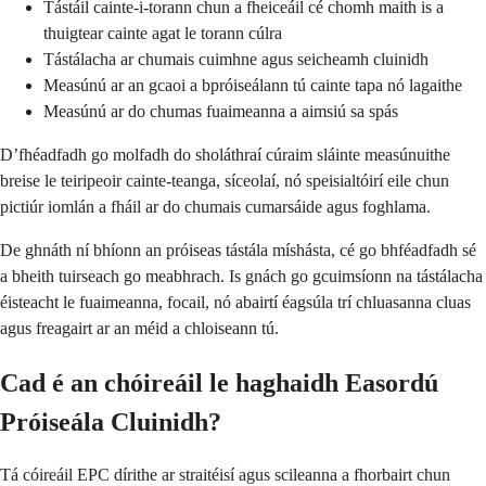
Tástáil cainte-i-torann chun a fheiceáil cé chomh maith is a
thuigtear cainte agat le torann cúlra
Tástálacha ar chumais cuimhne agus seicheamh cluinidh
Measúnú ar an gcaoi a bpróiseálann tú cainte tapa nó lagaithe
Measúnú ar do chumas fuaimeanna a aimsiú sa spás
D’fhéadfadh go molfadh do sholáthraí cúraim sláinte measúnuithe
breise le teiripeoir cainte-teanga, síceolaí, nó speisialtóirí eile chun
pictiúr iomlán a fháil ar do chumais cumarsáide agus foghlama.
De ghnáth ní bhíonn an próiseas tástála míshásta, cé go bhféadfadh sé
a bheith tuirseach go meabhrach. Is gnách go gcuimsíonn na tástálacha
éisteacht le fuaimeanna, focail, nó abairtí éagsúla trí chluasanna cluas
agus freagairt ar an méid a chloiseann tú.
Cad é an chóireáil le haghaidh Easordú
Próiseála Cluinidh?
Tá cóireáil EPC dírithe ar straitéisí agus scileanna a fhorbairt chun