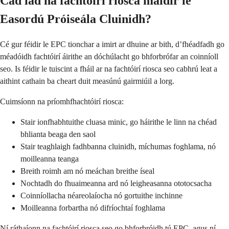
Cad iad na fachtóirí riosca maidir le
Easordú Próiseála Cluinidh?
Cé gur féidir le EPC tionchar a imirt ar dhuine ar bith, d’fhéadfadh go
méadóidh fachtóirí áirithe an dóchúlacht go bhforbrófar an coinníoll
seo. Is féidir le tuiscint a fháil ar na fachtóirí riosca seo cabhrú leat a
aithint cathain ba cheart duit measúnú gairmiúil a lorg.
Cuimsíonn na príomhfhachtóirí riosca:
Stair ionfhabhtuithe cluasa minic, go háirithe le linn na chéad
bhlianta beaga den saol
Stair teaghlaigh fadhbanna cluinidh, míchumas foghlama, nó
moilleanna teanga
Breith roimh am nó meáchan breithe íseal
Nochtadh do fhuaimeanna ard nó leigheasanna ototocsacha
Coinníollacha néareolaíocha nó gortuithe inchinne
Moilleanna forbartha nó difríochtaí foghlama
Ní ráthaíonn na fachtóirí riosca seo go bhforbróidh tú EPC, agus ní