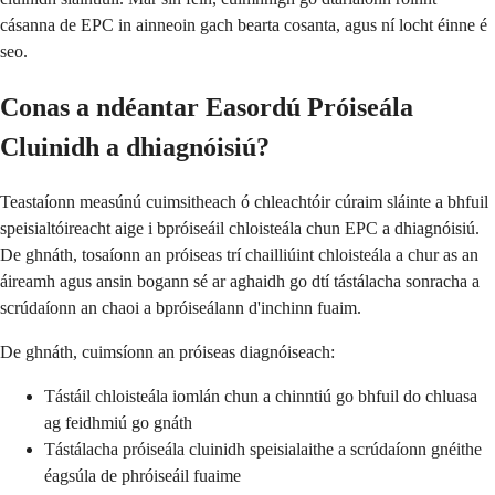
cásanna de EPC in ainneoin gach bearta cosanta, agus ní locht éinne é
seo.
Conas a ndéantar Easordú Próiseála
Cluinidh a dhiagnóisiú?
Teastaíonn measúnú cuimsitheach ó chleachtóir cúraim sláinte a bhfuil
speisialtóireacht aige i bpróiseáil chloisteála chun EPC a dhiagnóisiú.
De ghnáth, tosaíonn an próiseas trí chailliúint chloisteála a chur as an
áireamh agus ansin bogann sé ar aghaidh go dtí tástálacha sonracha a
scrúdaíonn an chaoi a bpróiseálann d'inchinn fuaim.
De ghnáth, cuimsíonn an próiseas diagnóiseach:
Tástáil chloisteála iomlán chun a chinntiú go bhfuil do chluasa
ag feidhmiú go gnáth
Tástálacha próiseála cluinidh speisialaithe a scrúdaíonn gnéithe
éagsúla de phróiseáil fuaime