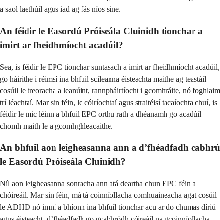
a saol laethúil agus iad ag fás níos sine.
An féidir le Easordú Próiseála Cluinidh tionchar a
imirt ar fheidhmíocht acadúil?
Sea, is féidir le EPC tionchar suntasach a imirt ar fheidhmíocht acadúil,
go háirithe i réimsí ina bhfuil scileanna éisteachta maithe ag teastáil
cosúil le treoracha a leanúint, rannpháirtíocht i gcomhráite, nó foghlaim
trí léachtaí. Mar sin féin, le cóiríochtaí agus straitéisí tacaíochta chuí, is
féidir le mic léinn a bhfuil EPC orthu rath a dhéanamh go acadúil
chomh maith le a gcomhghleacaithe.
An bhfuil aon leigheasanna ann a d’fhéadfadh cabhrú
le Easordú Próiseála Cluinidh?
Níl aon leigheasanna sonracha ann atá deartha chun EPC féin a
chóireáil. Mar sin féin, má tá coinníollacha comhuaineacha agat cosúil
le ADHD nó imní a bhíonn ina bhfuil tionchar acu ar do chumas díriú
agus éisteacht, d’fhéadfadh go gcabhródh cóireáil na gcoinníollacha