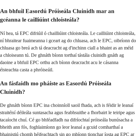
An bhfuil Easordú Próiseála Cluinidh mar an
gcéanna le cailliúint chloisteála?
Ní hea, tá EPC difriúil ó chailliúint chloisteála. Le cailliúint chloisteála,
ní bhraitear fuaimeanna i gceart ag do chluasa, ach le EPC, oibríonn do
chluasa go breá ach tá deacracht ag d'inchinn ciall a bhaint as an méid
a chloiseann tú. De ghnáth bíonn torthaí tástála cluinidh gnáth ag
daoine a bhfuil EPC orthu ach bíonn deacracht acu le cásanna
éisteachta casta a phróiseáil.
An fásfaidh mo pháiste as Easordú Próiseála
Cluinidh?
De ghnáth bíonn EPC ina choinníoll saoil fhada, ach is féidir le leanaí
straitéisí déileála suntasacha agus feabhsuithe a fhorbairt le teiripe agus
tacaíocht chuí. Cé go bhféadfadh na difríochtaí próiseála bunúsacha a
bheith ann fós, foghlaimíonn go leor leanaí a gcuid comharthaí a
bhainistiú chomh héifeachtach sin go mbíonn tionchar íosta ag EPC ar