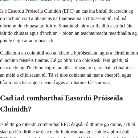
Is é Easordú Próiseála Cluinidh (EPC) an cás ina bhfuil deacracht ag
do inchinn ciall a bhaint as na fuaimeanna a chloiseann tú, fiú má
oibríonn do chluasa go foirfe. Smaoinigh air mar fhadhb aistriúcháin
idir do chluasa agus d'inchinn – bíonn an teachtaireacht mearbhallta ag
pointe éigin ar an mbealach.
Ciallaíonn an coinníoll seo an chaoi a bpróiseálann agus a léirmhíníonn
d'inchinn faisnéis fuaime. Cé go bhfuil do chloisteáil féin gnáth, tá
deacracht ag d'inchinn eagrú, anailís a dhéanamh, nó ciall a bhaint as
an méid a chloiseann tú. Tá sé níos coitianta ná mar a cheapfá, agus
bíonn tionchar aige ar leanaí agus ar dhaoine fásta araon.
Cad iad comharthaí Easordú Próiseála
Cluinidh?
Is féidir go mbeidh comharthaí EPC éagsúil ó dhuine go duine, ach tá
siad go léir dírithe ar deacracht fuaimeanna agus cainte a phróiseáil.