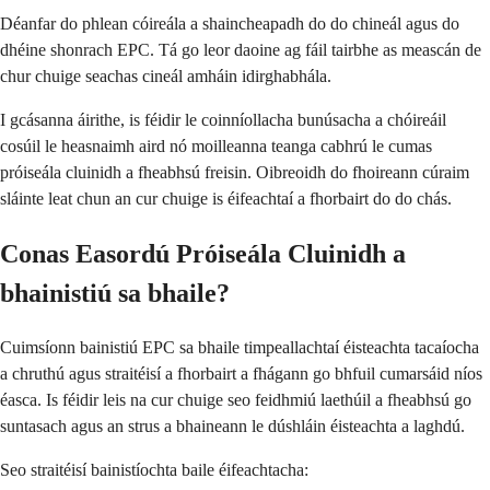
Déanfar do phlean cóireála a shaincheapadh do do chineál agus do
dhéine shonrach EPC. Tá go leor daoine ag fáil tairbhe as meascán de
chur chuige seachas cineál amháin idirghabhála.
I gcásanna áirithe, is féidir le coinníollacha bunúsacha a chóireáil
cosúil le heasnaimh aird nó moilleanna teanga cabhrú le cumas
próiseála cluinidh a fheabhsú freisin. Oibreoidh do fhoireann cúraim
sláinte leat chun an cur chuige is éifeachtaí a fhorbairt do do chás.
Conas Easordú Próiseála Cluinidh a
bhainistiú sa bhaile?
Cuimsíonn bainistiú EPC sa bhaile timpeallachtaí éisteachta tacaíocha
a chruthú agus straitéisí a fhorbairt a fhágann go bhfuil cumarsáid níos
éasca. Is féidir leis na cur chuige seo feidhmiú laethúil a fheabhsú go
suntasach agus an strus a bhaineann le dúshláin éisteachta a laghdú.
Seo straitéisí bainistíochta baile éifeachtacha: