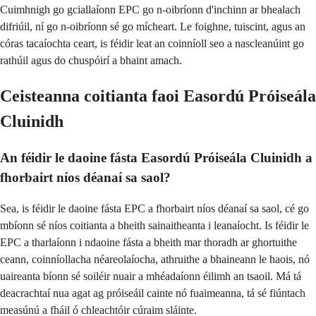
Cuimhnigh go gciallaíonn EPC go n-oibríonn d'inchinn ar bhealach
difriúil, ní go n-oibríonn sé go mícheart. Le foighne, tuiscint, agus an
córas tacaíochta ceart, is féidir leat an coinníoll seo a nascleanúint go
rathúil agus do chuspóirí a bhaint amach.
Ceisteanna coitianta faoi Easordú Próiseála
Cluinidh
An féidir le daoine fásta Easordú Próiseála Cluinidh a
fhorbairt níos déanaí sa saol?
Sea, is féidir le daoine fásta EPC a fhorbairt níos déanaí sa saol, cé go
mbíonn sé níos coitianta a bheith sainaitheanta i leanaíocht. Is féidir le
EPC a tharlaíonn i ndaoine fásta a bheith mar thoradh ar ghortuithe
ceann, coinníollacha néareolaíocha, athruithe a bhaineann le haois, nó
uaireanta bíonn sé soiléir nuair a mhéadaíonn éilimh an tsaoil. Má tá
deacrachtaí nua agat ag próiseáil cainte nó fuaimeanna, tá sé fiúntach
measúnú a fháil ó chleachtóir cúraim sláinte.