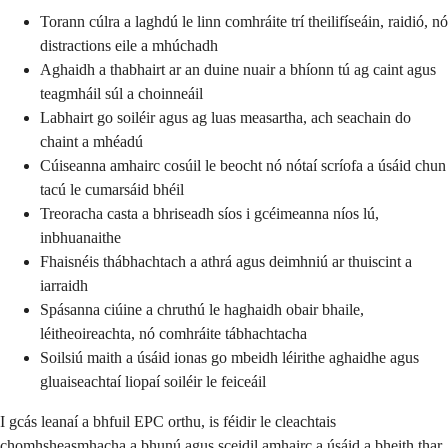
Torann cúlra a laghdú le linn comhráite trí theilifíseáin, raidió, nó
distractions eile a mhúchadh
Aghaidh a thabhairt ar an duine nuair a bhíonn tú ag caint agus
teagmháil súl a choinneáil
Labhairt go soiléir agus ag luas measartha, ach seachain do
chaint a mhéadú
Cúiseanna amhairc cosúil le beocht nó nótaí scríofa a úsáid chun
tacú le cumarsáid bhéil
Treoracha casta a bhriseadh síos i gcéimeanna níos lú,
inbhuanaithe
Fhaisnéis thábhachtach a athrá agus deimhniú ar thuiscint a
iarraidh
Spásanna ciúine a chruthú le haghaidh obair bhaile,
léitheoireachta, nó comhráite tábhachtacha
Soilsiú maith a úsáid ionas go mbeidh léirithe aghaidhe agus
gluaiseachtaí liopaí soiléir le feiceáil
I gcás leanaí a bhfuil EPC orthu, is féidir le cleachtais
chomhsheasmhacha a bhunú agus sceidil amhairc a úsáid a bheith thar