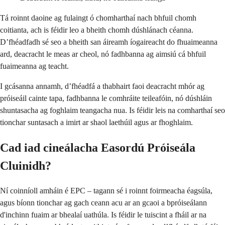
Tá roinnt daoine ag fulaingt ó chomharthaí nach bhfuil chomh
coitianta, ach is féidir leo a bheith chomh dúshlánach céanna.
D’fhéadfadh sé seo a bheith san áireamh íogaireacht do fhuaimeanna
ard, deacracht le meas ar cheol, nó fadhbanna ag aimsiú cá bhfuil
fuaimeanna ag teacht.
I gcásanna annamh, d’fhéadfá a thabhairt faoi deacracht mhór ag
próiseáil cainte tapa, fadhbanna le comhráite teileafóin, nó dúshláin
shuntasacha ag foghlaim teangacha nua. Is féidir leis na comharthaí seo
tionchar suntasach a imirt ar shaol laethúil agus ar fhoghlaim.
Cad iad cineálacha Easordú Próiseála
Cluinidh?
Ní coinníoll amháin é EPC – tagann sé i roinnt foirmeacha éagsúla,
agus bíonn tionchar ag gach ceann acu ar an gcaoi a bpróiseálann
d'inchinn fuaim ar bhealaí uathúla. Is féidir le tuiscint a fháil ar na