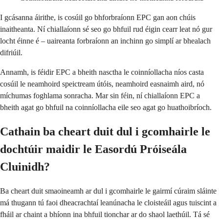
I gcásanna áirithe, is cosúil go bhforbraíonn EPC gan aon chúis
inaitheanta. Ní chiallaíonn sé seo go bhfuil rud éigin cearr leat nó gur
locht éinne é – uaireanta forbraíonn an inchinn go simplí ar bhealach
difriúil.
Annamh, is féidir EPC a bheith nasctha le coinníollacha níos casta
cosúil le neamhoird speictream útóis, neamhoird easnaimh aird, nó
míchumas foghlama sonracha. Mar sin féin, ní chiallaíonn EPC a
bheith agat go bhfuil na coinníollacha eile seo agat go huathoibríoch.
Cathain ba cheart duit dul i gcomhairle le
dochtúir maidir le Easordú Próiseála
Cluinidh?
Ba cheart duit smaoineamh ar dul i gcomhairle le gairmí cúraim sláinte
má thugann tú faoi dheacrachtaí leanúnacha le cloisteáil agus tuiscint a
fháil ar chaint a bhíonn ina bhfuil tionchar ar do shaol laethúil. Tá sé