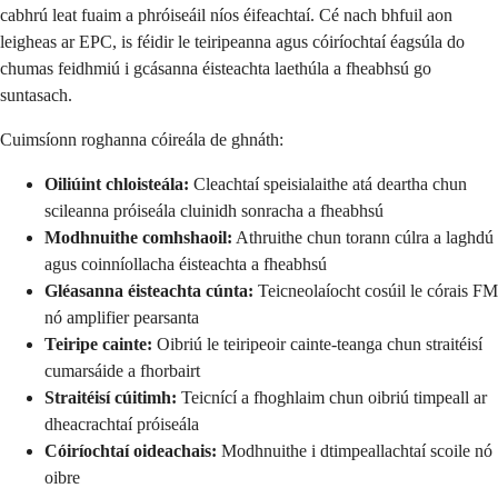
cabhrú leat fuaim a phróiseáil níos éifeachtaí. Cé nach bhfuil aon
leigheas ar EPC, is féidir le teiripeanna agus cóiríochtaí éagsúla do
chumas feidhmiú i gcásanna éisteachta laethúla a fheabhsú go
suntasach.
Cuimsíonn roghanna cóireála de ghnáth:
Oiliúint chloisteála:
Cleachtaí speisialaithe atá deartha chun
scileanna próiseála cluinidh sonracha a fheabhsú
Modhnuithe comhshaoil:
Athruithe chun torann cúlra a laghdú
agus coinníollacha éisteachta a fheabhsú
Gléasanna éisteachta cúnta:
Teicneolaíocht cosúil le córais FM
nó amplifier pearsanta
Teiripe cainte:
Oibriú le teiripeoir cainte-teanga chun straitéisí
cumarsáide a fhorbairt
Straitéisí cúitimh:
Teicnící a fhoghlaim chun oibriú timpeall ar
dheacrachtaí próiseála
Cóiríochtaí oideachais:
Modhnuithe i dtimpeallachtaí scoile nó
oibre