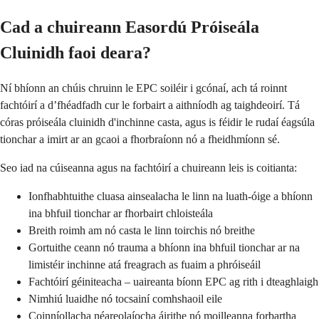
Cad a chuireann Easordú Próiseála
Cluinidh faoi deara?
Ní bhíonn an chúis chruinn le EPC soiléir i gcónaí, ach tá roinnt
fachtóirí a d’fhéadfadh cur le forbairt a aithníodh ag taighdeoirí. Tá
córas próiseála cluinidh d'inchinne casta, agus is féidir le rudaí éagsúla
tionchar a imirt ar an gcaoi a fhorbraíonn nó a fheidhmíonn sé.
Seo iad na cúiseanna agus na fachtóirí a chuireann leis is coitianta:
Ionfhabhtuithe cluasa ainsealacha le linn na luath-óige a bhíonn
ina bhfuil tionchar ar fhorbairt chloisteála
Breith roimh am nó casta le linn toirchis nó breithe
Gortuithe ceann nó trauma a bhíonn ina bhfuil tionchar ar na
limistéir inchinne atá freagrach as fuaim a phróiseáil
Fachtóirí géiniteacha – uaireanta bíonn EPC ag rith i dteaghlaigh
Nimhiú luaidhe nó tocsainí comhshaoil ​​eile
Coinníollacha néareolaíocha áirithe nó moilleanna forbartha