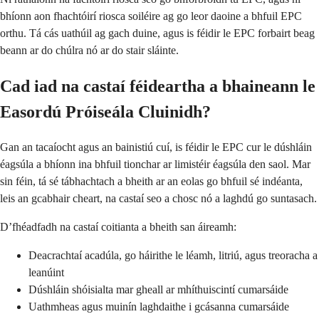
bhíonn aon fhachtóirí riosca soiléire ag go leor daoine a bhfuil EPC
orthu. Tá cás uathúil ag gach duine, agus is féidir le EPC forbairt beag
beann ar do chúlra nó ar do stair sláinte.
Cad iad na castaí féideartha a bhaineann le
Easordú Próiseála Cluinidh?
Gan an tacaíocht agus an bainistiú cuí, is féidir le EPC cur le dúshláin
éagsúla a bhíonn ina bhfuil tionchar ar limistéir éagsúla den saol. Mar
sin féin, tá sé tábhachtach a bheith ar an eolas go bhfuil sé indéanta,
leis an gcabhair cheart, na castaí seo a chosc nó a laghdú go suntasach.
D’fhéadfadh na castaí coitianta a bheith san áireamh:
Deacrachtaí acadúla, go háirithe le léamh, litriú, agus treoracha a
leanúint
Dúshláin shóisialta mar gheall ar mhíthuiscintí cumarsáide
Uathmheas agus muinín laghdaithe i gcásanna cumarsáide