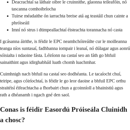
Deacrachtaí sa láthair oibre le cruinnithe, glaonna teileafóin, nó
tascanna comhoibríocha
Tuirse méadaithe ón iarrachta breise atá ag teastáil chun cainte a
phróiseáil
Imní nó strus i dtimpeallachtaí éisteachta torannacha nó casta
I gcásanna áirithe, is féidir le EPC neamhchóireáilte cur le moilleanna
teanga níos suntasaí, fadhbanna iompair i leanaí, nó dúlagar agus aonrú
sóisialta i ndaoine fásta. Léiríonn na castaí seo an fáth go bhfuil
sainaithint agus idirghabháil luath chomh luachmhar.
Cuimhnigh nach bhfuil na castaí seo dodhéanta. Le tacaíocht chuí,
teiripe, agus cóiríochtaí, is féidir le go leor daoine a bhfuil EPC orthu
straitéisí éifeachtacha a fhorbairt chun a gcoinníoll a bhainistiú agus
rath a dhéanamh i ngach gné den saol.
Conas is féidir Easordú Próiseála Cluinidh
a chosc?