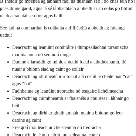
B’fhéidir go mbeifeá ag tabhairt faoi na dúshláin seo i do chás féin nó i
gcás duine gaoil, agus tá sé tábhachtach a bheith ar an eolas go bhfuil
na deacrachtaí seo fíor agus bailí.
Seo iad na comharthaí is coitianta a d’fhéadfá a bheith ag fulaingt
uathu:
Deacracht ag leanúint comhráite i dtimpeallachtaí torannacha
mar bialanna nó seomraí ranga
Daoine a iarraidh go minic a gcuid focal a athdhéanamh, fiú
nuair a bhíonn siad ag caint go soiléir
Deacracht ag idirdhealú idir focail atá cosúil le chéile mar “cat”
agus “bat”
Fadhbanna ag leanúint treoracha nó teagaisc ilchéimeacha
Deacracht ag cuimhneamh ar fhaisnéis a chuirtear i láthair go
béil
Deacracht ag díriú ar ghuth amháin nuair a bhíonn go leor
daoine ag caint
Freagraí moilleach ar cheisteanna nó treoracha
Deacracht le léamh, litriú, nó scileanna teanga