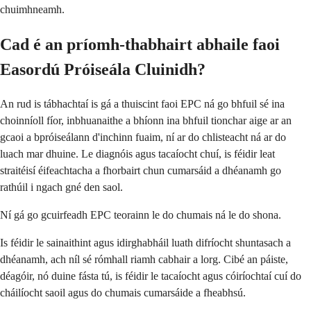
chuimhneamh.
Cad é an príomh-thabhairt abhaile faoi
Easordú Próiseála Cluinidh?
An rud is tábhachtaí is gá a thuiscint faoi EPC ná go bhfuil sé ina
choinníoll fíor, inbhuanaithe a bhíonn ina bhfuil tionchar aige ar an
gcaoi a bpróiseálann d'inchinn fuaim, ní ar do chlisteacht ná ar do
luach mar dhuine. Le diagnóis agus tacaíocht chuí, is féidir leat
straitéisí éifeachtacha a fhorbairt chun cumarsáid a dhéanamh go
rathúil i ngach gné den saol.
Ní gá go gcuirfeadh EPC teorainn le do chumais ná le do shona.
Is féidir le sainaithint agus idirghabháil luath difríocht shuntasach a
dhéanamh, ach níl sé rómhall riamh cabhair a lorg. Cibé an páiste,
déagóir, nó duine fásta tú, is féidir le tacaíocht agus cóiríochtaí cuí do
cháilíocht saoil agus do chumais cumarsáide a fheabhsú.