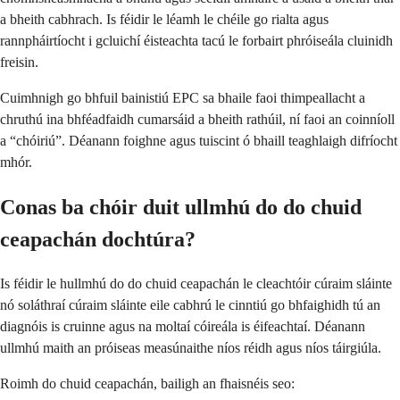
a bheith cabhrach. Is féidir le léamh le chéile go rialta agus
rannpháirtíocht i gcluichí éisteachta tacú le forbairt phróiseála cluinidh
freisin.
Cuimhnigh go bhfuil bainistiú EPC sa bhaile faoi thimpeallacht a
chruthú ina bhféadfaidh cumarsáid a bheith rathúil, ní faoi an coinníoll
a “chóiriú”. Déanann foighne agus tuiscint ó bhaill teaghlaigh difríocht
mhór.
Conas ba chóir duit ullmhú do do chuid
ceapachán dochtúra?
Is féidir le hullmhú do do chuid ceapachán le cleachtóir cúraim sláinte
nó soláthraí cúraim sláinte eile cabhrú le cinntiú go bhfaighidh tú an
diagnóis is cruinne agus na moltaí cóireála is éifeachtaí. Déanann
ullmhú maith an próiseas measúnaithe níos réidh agus níos táirgiúla.
Roimh do chuid ceapachán, bailigh an fhaisnéis seo: