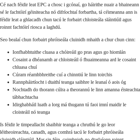
Cé nach féidir leat EPC a chosc i gcónaí, go háirithe nuair a bhaineann
sé le fachtóirí géiniteacha nó difríochtaí forbartha, tá céimeanna ann is
féidir leat a ghlacadh chun tacú le forbairt chloisteála sláintiúil agus
roinnt fachtóirí riosca a laghdú.
Seo bealaí chun forbairt phróiseála cluinidh mhaith a chur chun cinn:
Ionfhabhtuithe cluasa a chóireáil go pras agus go hiomlán
Cosaint a dhéanamh ar chloisteáil ó fhuaimeanna ard le cosaint
chluasa chuí
Cúram réamhbhreithe cuí a chinntiú le linn toirchis
Rannpháirtíocht i dtaithí teanga saibhre le leanaí ó aois óg
Nochtadh do thorann cúlra a theorannú le linn amanna éisteachta
tábhachtacha
Idirghabháil luath a lorg má thugann tú faoi imní maidir le
cloisteáil nó teanga
Is féidir le timpeallacht shaibhir teanga a chruthú le go leor
léitheoireachta, canadh, agus comhrá tacú le forbairt phróiseála
cluinidh sláintiúil. Mar sin féin, cuimhnigh go dtarlaíonn roinnt