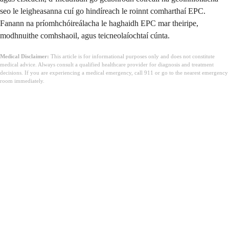
seo le leigheasanna cuí go hindíreach le roinnt comharthaí EPC.
Fanann na príomhchóireálacha le haghaidh EPC mar theiripe,
modhnuithe comhshaoil, agus teicneolaíochtaí cúnta.
Medical Disclaimer:
This article is for informational purposes only and does not constitute
medical advice. Always consult a qualified healthcare provider for diagnosis and treatment
decisions. If you are experiencing a medical emergency, call 911 or go to the nearest emergency
room immediately.