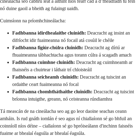
cineálacha seo cabhrú leat a aithint níos fearr cad a d’fhéadfadh tú féin
nó duine gaoil a bheith ag fulaingt uaidh.
Cuimsíonn na príomhchineálacha:
Fadhbanna idirdhealaithe cluinidh:
Deacracht ag insint an
difríocht idir fuaimeanna nó focail atá cosúil le chéile
Fadhbanna figiúr-chúlra cluinidh:
Deacracht ag díriú ar
fhuaimeanna tábhachtacha agus torann cúlra á scagadh amach
Fadhbanna cuimhne cluinidh:
Deacracht ag cuimhneamh ar
fhaisnéis a chuirtear i láthair trí chloisteáil
Fadhbanna seicheamh cluinidh:
Deacracht ag tuiscint an
ordaithe ceart fuaimeanna nó focal
Fadhbanna chomhtháthaithe cluinidh:
Deacracht ag tuiscint
bríonna intuigthe, greann, nó ceisteanna rúndiamhra
Tá meascán de na cineálacha seo ag go leor daoine seachas ceann
amháin. Is rud gnáth iomlán é seo agus ní chiallaíonn sé go bhfuil an
coinníoll níos déine – ciallaíonn sé go bpróiseálann d'inchinn faisnéis
fuaime ar bhealaí éagsúla ar bhealaí éagsúla.