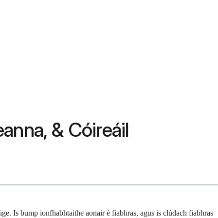
anna, & Cóireáil
ige. Is bump ionfhabhtaithe aonair é fiabhras, agus is clúdach fiabhras