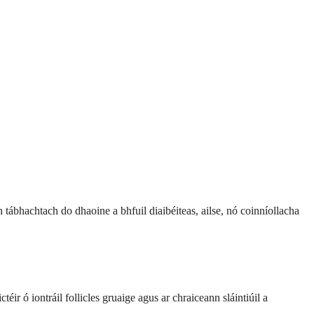
h tábhachtach do dhaoine a bhfuil diaibéiteas, ailse, nó coinníollacha
éir ó iontráil follicles gruaige agus ar chraiceann sláintiúil a