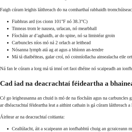
Faigh cúram leighis láithreach do na comharthaí rabhaidh tromchúiseac
Fiabhras ard (os cionn 101°F nó 38.3°C)
Tinneas trom le nausea, urlacan, nó mearbhall
Fíocháin ar d’aghaidh, ar do spine, nó sa limistéar groin
Carbuncles níos mó ná 2 orlach ar leithead
Nósanna lymph atá ag at agus a bhíonn an-tendre
Má tá diaibéiteas, galar croí, nó coinníollacha ainsealacha eile ort
Ná fan le cúram a lorg má tá imní ort faoi dhéine nó scaipeadh an ionfhab
Cad iad na deacrachtaí féideartha a bhaine
Cé go leigheasanna an chuid is mó de na fíocháin agus na carbuncles ga
ar dhéacrachtaí féideartha leat a aithint cathain is gá cúram láithreach a 
Áirítear ar na deacrachtaí coitianta:
Ceallúlacht, áit a scaipeann an ionfhabhtú chuig an gcraiceann 