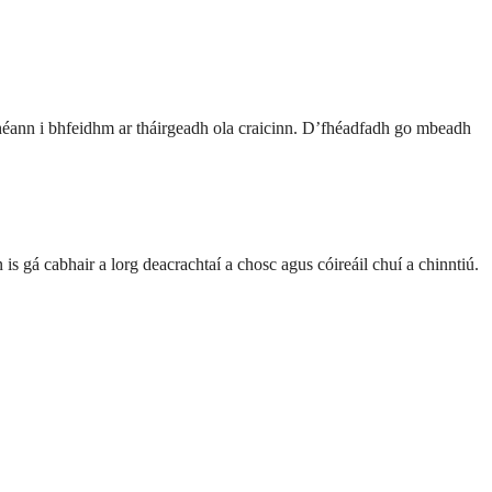
a théann i bhfeidhm ar tháirgeadh ola craicinn. D’fhéadfadh go mbeadh
n is gá cabhair a lorg deacrachtaí a chosc agus cóireáil chuí a chinntiú.