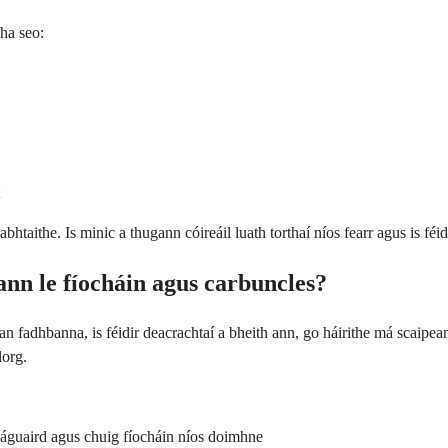
ha seo:
htaithe. Is minic a thugann cóireáil luath torthaí níos fearr agus is féid
ann le fíocháin agus carbuncles?
n fadhbanna, is féidir deacrachtaí a bheith ann, go háirithe má scaipea
lorg.
máguaird agus chuig fíocháin níos doimhne