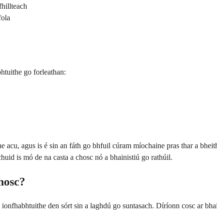
fhillteach
fola
bhtuithe go forleathan:
he acu, agus is é sin an fáth go bhfuil cúram míochaine pras thar a bheit
n chuid is mó de na casta a chosc nó a bhainistiú go rathúil.
chosc?
 ionfhabhtuithe den sórt sin a laghdú go suntasach. Díríonn cosc ar bhaict