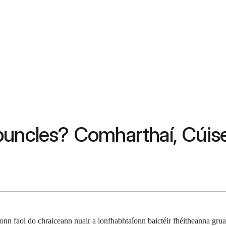
buncles? Comharthaí, Cúise
míonn faoi do chraiceann nuair a ionfhabhtaíonn baictéir fhéitheanna grua