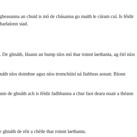
igheasanna an chuid is mó de chásanna go maith le cúram cuí. Is féidir
tharlaíonn siad.
. De ghnáth, fásann an bump níos mó thar roinnt laethanta, ag éirí níos
 ghnáth níos doimhne agus níos tromchúisí ná fiabhras aonair. Bíonn
nn de ghnáth ach is féidir fadhbanna a chur faoi deara nuair a théann
 ghnáth de réir a chéile thar roinnt laethanta.