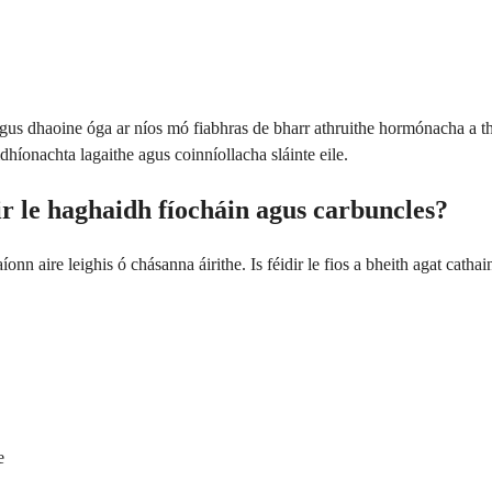
óirí agus dhaoine óga ar níos mó fiabhras de bharr athruithe hormónacha 
mdhíonachta lagaithe agus coinníollacha sláinte eile.
ir le haghaidh fíocháin agus carbuncles?
nn aire leighis ó chásanna áirithe. Is féidir le fios a bheith agat cathai
e