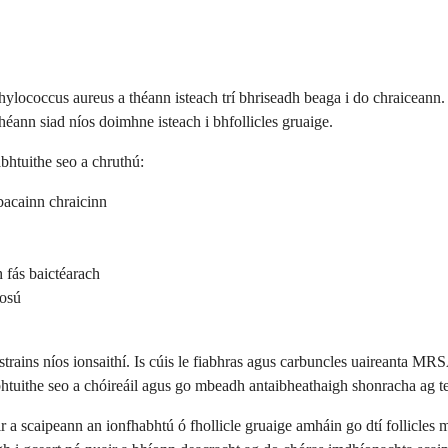
phylococcus aureus a théann isteach trí bhriseadh beaga i do chraicean
théann siad níos doimhne isteach i bhfollicles gruaige.
abhtuithe seo a chruthú:
bacainn chraicinn
 fás baictéarach
íosú
ina strains níos ionsaithí. Is cúis le fiabhras agus carbuncles uaireanta M
htuithe seo a chóireáil agus go mbeadh antaibheathaigh shonracha ag tea
 a scaipeann an ionfhabhtú ó fhollicle gruaige amháin go dtí follicles 