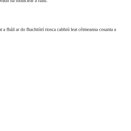
eadh na mbaictéar a rialú.
cint a fháil ar do fhachtóirí riosca cabhrú leat céimeanna cosanta a