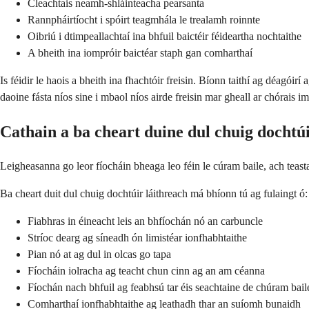
Cleachtais neamh-shláinteacha pearsanta
Rannpháirtíocht i spóirt teagmhála le trealamh roinnte
Oibriú i dtimpeallachtaí ina bhfuil baictéir féideartha nochtaithe
A bheith ina iompróir baictéar staph gan comharthaí
Is féidir le haois a bheith ina fhachtóir freisin. Bíonn taithí ag déag
daoine fásta níos sine i mbaol níos airde freisin mar gheall ar chórais i
Cathain a ba cheart duine dul chuig dochtú
Leigheasanna go leor fíocháin bheaga leo féin le cúram baile, ach teastaío
Ba cheart duit dul chuig dochtúir láithreach má bhíonn tú ag fulaingt ó:
Fiabhras in éineacht leis an bhfíochán nó an carbuncle
Stríoc dearg ag síneadh ón limistéar ionfhabhtaithe
Pian nó at ag dul in olcas go tapa
Fíocháin iolracha ag teacht chun cinn ag an am céanna
Fíochán nach bhfuil ag feabhsú tar éis seachtaine de chúram bail
Comharthaí ionfhabhtaithe ag leathadh thar an suíomh bunaidh