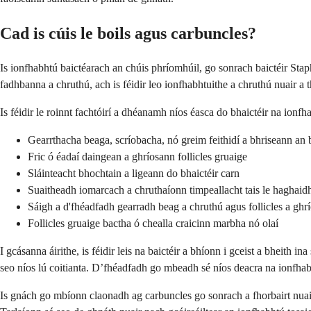
Cad is cúis le boils agus carbuncles?
Is ionfhabhtú baictéarach an chúis phríomhúil, go sonrach baictéir Sta
fadhbanna a chruthú, ach is féidir leo ionfhabhtuithe a chruthú nuair a 
Is féidir le roinnt fachtóirí a dhéanamh níos éasca do bhaictéir na ionfh
Gearrthacha beaga, scríobacha, nó greim feithidí a bhriseann an 
Fric ó éadaí daingean a ghríosann follicles gruaige
Sláinteacht bhochtain a ligeann do bhaictéir carn
Suaitheadh iomarcach a chruthaíonn timpeallacht tais le haghaidh
Sáigh a d'fhéadfadh gearradh beag a chruthú agus follicles a ghr
Follicles gruaige bactha ó chealla craicinn marbha nó olaí
I gcásanna áirithe, is féidir leis na baictéir a bhíonn i gceist a bheith 
seo níos lú coitianta. D’fhéadfadh go mbeadh sé níos deacra na ionfhab
Is gnách go mbíonn claonadh ag carbuncles go sonrach a fhorbairt nuair