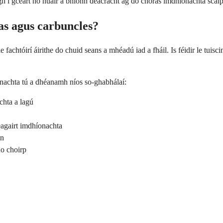
gh i gceart nó nuair a bhíonn deacracht ag do chóras imdhíonachta scaip
ras agus carbuncles?
 le fachtóirí áirithe do chuid seans a mhéadú iad a fháil. Is féidir le tuis
onachta tú a dhéanamh níos so-ghabhálaí:
chta a lagú
reagairt imdhíonachta
án
do choirp