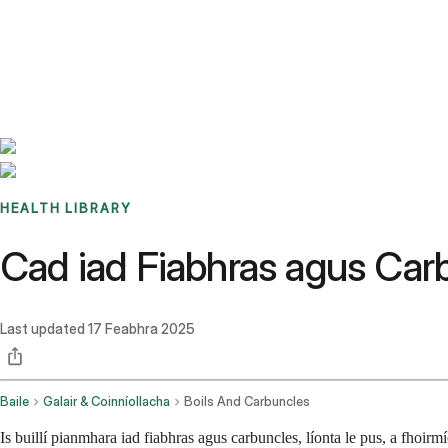
Benchmarks
Stories
FAQ
Sign up / Log in
HEALTH LIBRARY
Cad iad Fiabhras agus Car
Last updated
17 Feabhra 2025
Baile
Galair & Coinníollacha
Boils And Carbuncles
Is buillí pianmhara iad fiabhras agus carbuncles, líonta le pus, a fhoir