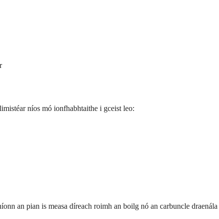
r
mistéar níos mó ionfhabhtaithe i gceist leo:
híonn an pian is measa díreach roimh an boilg nó an carbuncle draenála 