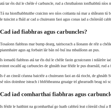
atá tar éis dul le chéile é carbuncle, rud a chruthaíonn ionfhabhtú níos
Tá na hionfhabhtuithe craicinn seo níos coitianta ná mar a shíleann tú 
le tuiscint a fháil ar cad a chuireann faoi agus conas iad a chóireáil ca
Cad iad fiabhras agus carbuncles?
Tosaíonn fiabhras mar bump dearg, tairisceach a líonann de réir a chéil
pianmhaire agus ag forbairt lár bán nó buí ina mbailíonn an pus.
Is iomadú fiabhras atá tar éis dul le chéile faoin gcraiceann i ndáiríre
roinnt oscailtí ag carbuncles de ghnáth inar féidir le pus draenáil, ru
Is é an cineál céanna baictéir a chuireann faoi an dá riocht, de ghnát
sé níos doimhne isteach i bhféitheanna gruaige trí ghearradh beag nó sc
Cad iad comharthaí fiabhras agus carbuncl
Is féidir le haithint na gcomharthaí go luath cabhrú leat cóireáil chuí a