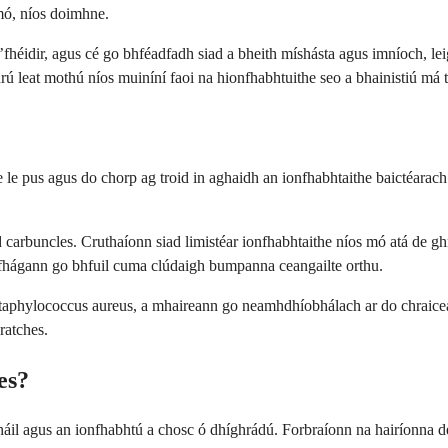
 mó, níos doimhne.
b’fhéidir, agus cé go bhféadfadh siad a bheith míshásta agus imníoch, le
bhrú leat mothú níos muiníní faoi na hionfhabhtuithe seo a bhainistiú má 
e le pus agus do chorp ag troid in aghaidh an ionfhabhtaithe baictéarach
 iad carbuncles. Cruthaíonn siad limistéar ionfhabhtaithe níos mó atá de
d a fhágann go bhfuil cuma clúdaigh bumpanna ceangailte orthu.
h Staphylococcus aureus, a mhaireann go neamhdhíobhálach ar do chraicea
ratches.
es?
 fháil agus an ionfhabhtú a chosc ó dhíghrádú. Forbraíonn na hairíonna de