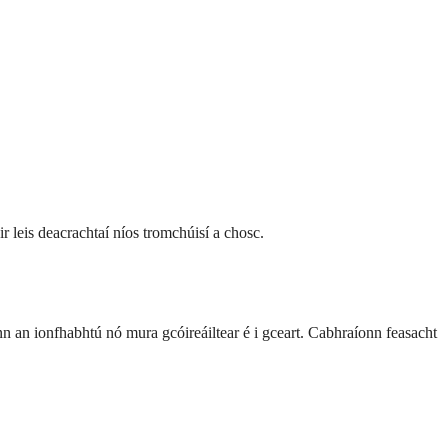
ir leis deacrachtaí níos tromchúisí a chosc.
nn an ionfhabhtú nó mura gcóireáiltear é i gceart. Cabhraíonn feasacht