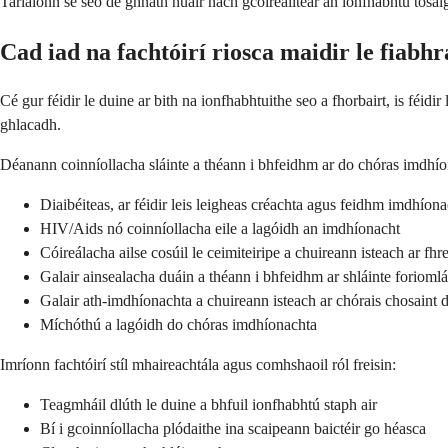
Tarlaíonn sé seo de ghnáth nuair nach gcóireáiltear an ionfhabhtú tosai
Cad iad na fachtóirí riosca maidir le fiabh
Cé gur féidir le duine ar bith na ionfhabhtuithe seo a fhorbairt, is féidir
ghlacadh.
Déanann coinníollacha sláinte a théann i bhfeidhm ar do chóras imdhí
Diaibéiteas, ar féidir leis leigheas créachta agus feidhm imdhíona
HIV/Aids nó coinníollacha eile a lagóidh an imdhíonacht
Cóireálacha ailse cosúil le ceimiteiripe a chuireann isteach ar fh
Galair ainsealacha duáin a théann i bhfeidhm ar shláinte forioml
Galair ath-imdhíonachta a chuireann isteach ar chórais chosaint 
Míchóthú a lagóidh do chóras imdhíonachta
Imríonn fachtóirí stíl mhaireachtála agus comhshaoil ról freisin:
Teagmháil dlúth le duine a bhfuil ionfhabhtú staph air
Bí i gcoinníollacha plódaithe ina scaipeann baictéir go héasca