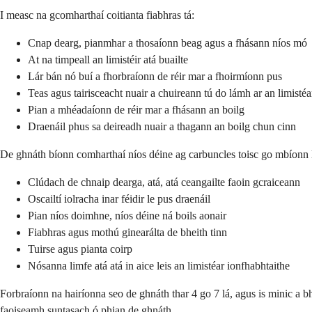
I measc na gcomharthaí coitianta fiabhras tá:
Cnap dearg, pianmhar a thosaíonn beag agus a fhásann níos mó
At na timpeall an limistéir atá buailte
Lár bán nó buí a fhorbraíonn de réir mar a fhoirmíonn pus
Teas agus tairisceacht nuair a chuireann tú do lámh ar an limistéa
Pian a mhéadaíonn de réir mar a fhásann an boilg
Draenáil phus sa deireadh nuair a thagann an boilg chun cinn
De ghnáth bíonn comharthaí níos déine ag carbuncles toisc go mbíonn li
Clúdach de chnaip dearga, atá, atá ceangailte faoin gcraiceann
Oscailtí iolracha inar féidir le pus draenáil
Pian níos doimhne, níos déine ná boils aonair
Fiabhras agus mothú ginearálta de bheith tinn
Tuirse agus pianta coirp
Nósanna limfe atá atá in aice leis an limistéar ionfhabhtaithe
Forbraíonn na hairíonna seo de ghnáth thar 4 go 7 lá, agus is minic a b
faoiseamh suntasach ó phian de ghnáth.