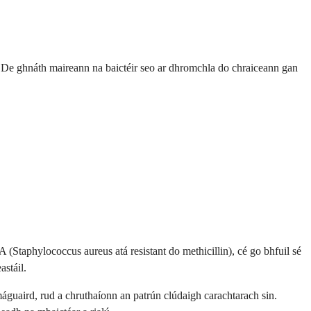
n. De ghnáth maireann na baictéir seo ar dhromchla do chraiceann gan
RSA (Staphylococcus aureus atá resistant do methicillin), cé go bhfuil sé
stáil.
máguaird, rud a chruthaíonn an patrún clúdaigh carachtarach sin.