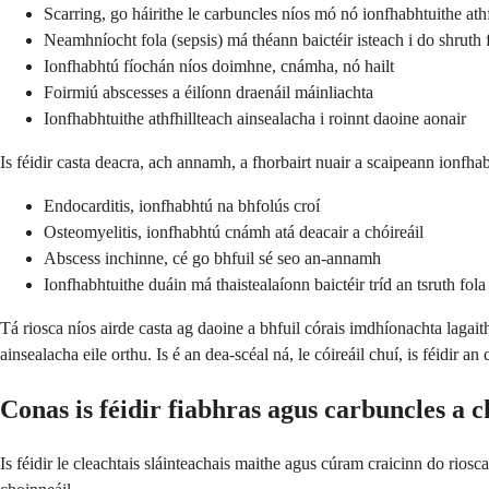
Scarring, go háirithe le carbuncles níos mó nó ionfhabhtuithe ath
Neamhníocht fola (sepsis) má théann baictéir isteach i do shruth 
Ionfhabhtú fíochán níos doimhne, cnámha, nó hailt
Foirmiú abscesses a éilíonn draenáil máinliachta
Ionfhabhtuithe athfhillteach ainsealacha i roinnt daoine aonair
Is féidir casta deacra, ach annamh, a fhorbairt nuair a scaipeann ionfha
Endocarditis, ionfhabhtú na bhfolús croí
Osteomyelitis, ionfhabhtú cnámh atá deacair a chóireáil
Abscess inchinne, cé go bhfuil sé seo an-annamh
Ionfhabhtuithe duáin má thaistealaíonn baictéir tríd an tsruth fola
Tá riosca níos airde casta ag daoine a bhfuil córais imdhíonachta lagait
ainsealacha eile orthu. Is é an dea-scéal ná, le cóireáil chuí, is féidir a
Conas is féidir fiabhras agus carbuncles a 
Is féidir le cleachtais sláinteachais maithe agus cúram craicinn do riosca