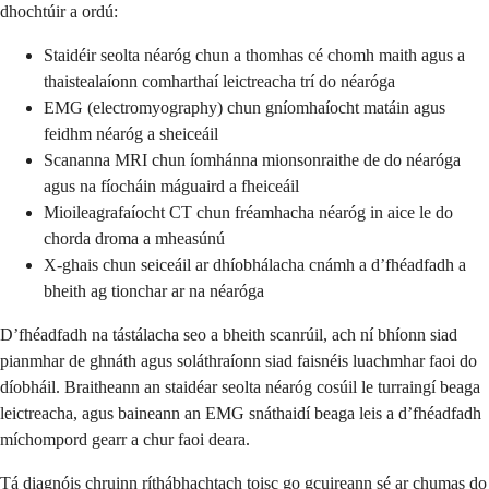
dhochtúir a ordú:
Staidéir seolta néaróg chun a thomhas cé chomh maith agus a
thaistealaíonn comharthaí leictreacha trí do néaróga
EMG (electromyography) chun gníomhaíocht matáin agus
feidhm néaróg a sheiceáil
Scananna MRI chun íomhánna mionsonraithe de do néaróga
agus na fíocháin máguaird a fheiceáil
Mioileagrafaíocht CT chun fréamhacha néaróg in aice le do
chorda droma a mheasúnú
X-ghais chun seiceáil ar dhíobhálacha cnámh a d’fhéadfadh a
bheith ag tionchar ar na néaróga
D’fhéadfadh na tástálacha seo a bheith scanrúil, ach ní bhíonn siad
pianmhar de ghnáth agus soláthraíonn siad faisnéis luachmhar faoi do
díobháil. Braitheann an staidéar seolta néaróg cosúil le turraingí beaga
leictreacha, agus baineann an EMG snáthaidí beaga leis a d’fhéadfadh
míchompord gearr a chur faoi deara.
Tá diagnóis chruinn ríthábhachtach toisc go gcuireann sé ar chumas do