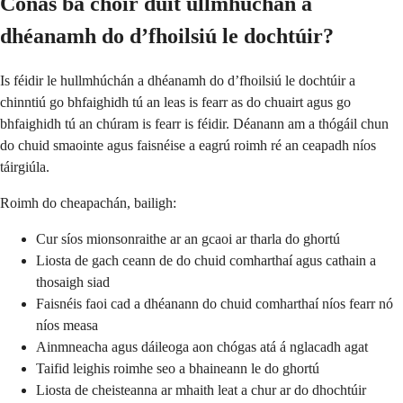
Conas ba chóir duit ullmhúchán a
dhéanamh do d’fhoilsiú le dochtúir?
Is féidir le hullmhúchán a dhéanamh do d’fhoilsiú le dochtúir a
chinntiú go bhfaighidh tú an leas is fearr as do chuairt agus go
bhfaighidh tú an chúram is fearr is féidir. Déanann am a thógáil chun
do chuid smaointe agus faisnéise a eagrú roimh ré an ceapadh níos
táirgiúla.
Roimh do cheapachán, bailigh:
Cur síos mionsonraithe ar an gcaoi ar tharla do ghortú
Liosta de gach ceann de do chuid comharthaí agus cathain a
thosaigh siad
Faisnéis faoi cad a dhéanann do chuid comharthaí níos fearr nó
níos measa
Ainmneacha agus dáileoga aon chógas atá á nglacadh agat
Taifid leighis roimhe seo a bhaineann le do ghortú
Liosta de cheisteanna ar mhaith leat a chur ar do dhochtúir