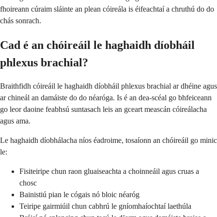
fhoireann cúraim sláinte an plean cóireála is éifeachtaí a chruthú do do
chás sonrach.
Cad é an chóireáil le haghaidh díobháil
phlexus brachial?
Braithfidh cóireáil le haghaidh díobháil phlexus brachial ar dhéine agus
ar chineál an damáiste do do néaróga. Is é an dea-scéal go bhfeiceann
go leor daoine feabhsú suntasach leis an gceart meascán cóireálacha
agus ama.
Le haghaidh díobhálacha níos éadroime, tosaíonn an chóireáil go minic
le:
Fisiteiripe chun raon gluaiseachta a choinneáil agus cruas a
chosc
Bainistiú pian le cógais nó bloic néaróg
Teiripe gairmiúil chun cabhrú le gníomhaíochtaí laethúla