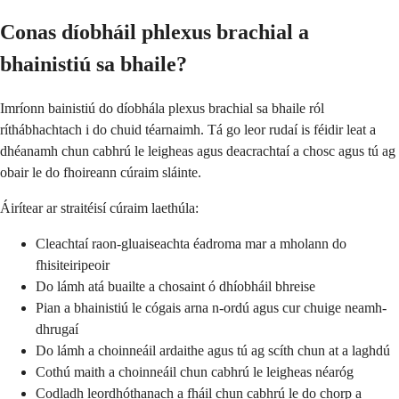
Conas díobháil phlexus brachial a
bhainistiú sa bhaile?
Imríonn bainistiú do díobhála plexus brachial sa bhaile ról
ríthábhachtach i do chuid téarnaimh. Tá go leor rudaí is féidir leat a
dhéanamh chun cabhrú le leigheas agus deacrachtaí a chosc agus tú ag
obair le do fhoireann cúraim sláinte.
Áirítear ar straitéisí cúraim laethúla:
Cleachtaí raon-gluaiseachta éadroma mar a mholann do
fhisiteiripeoir
Do lámh atá buailte a chosaint ó dhíobháil bhreise
Pian a bhainistiú le cógais arna n-ordú agus cur chuige neamh-
dhrugaí
Do lámh a choinneáil ardaithe agus tú ag scíth chun at a laghdú
Cothú maith a choinneáil chun cabhrú le leigheas néaróg
Codladh leordhóthanach a fháil chun cabhrú le do chorp a