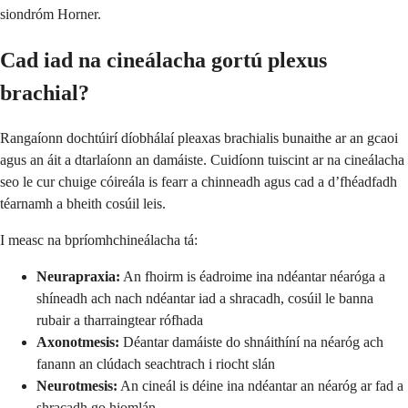
siondróm Horner.
Cad iad na cineálacha gortú plexus
brachial?
Rangaíonn dochtúirí díobhálaí pleaxas brachialis bunaithe ar an gcaoi
agus an áit a dtarlaíonn an damáiste. Cuidíonn tuiscint ar na cineálacha
seo le cur chuige cóireála is fearr a chinneadh agus cad a d’fhéadfadh
téarnamh a bheith cosúil leis.
I measc na bpríomhchineálacha tá:
Neurapraxia:
An fhoirm is éadroime ina ndéantar néaróga a
shíneadh ach nach ndéantar iad a shracadh, cosúil le banna
rubair a tharraingtear rófhada
Axonotmesis:
Déantar damáiste do shnáithíní na néaróg ach
fanann an clúdach seachtrach i riocht slán
Neurotmesis:
An cineál is déine ina ndéantar an néaróg ar fad a
shracadh go hiomlán