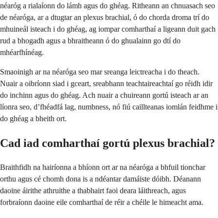
néaróg a rialaíonn do lámh agus do ghéag. Ritheann an chnuasach seo
de néaróga, ar a dtugtar an plexus brachial, ó do chorda droma trí do
mhuineál isteach i do ghéag, ag iompar comharthaí a ligeann duit gach
rud a bhogadh agus a bhraitheann ó do ghualainn go dtí do
mhéarfhínéag.
Smaoinigh ar na néaróga seo mar sreanga leictreacha i do theach.
Nuair a oibríonn siad i gceart, sreabhann teachtaireachtaí go réidh idir
do inchinn agus do ghéag. Ach nuair a chuireann gortú isteach ar an
líonra seo, d’fhéadfá lag, numbness, nó fiú caillteanas iomlán feidhme i
do ghéag a bheith ort.
Cad iad comharthaí gortú plexus brachial?
Braithfidh na hairíonna a bhíonn ort ar na néaróga a bhfuil tionchar
orthu agus cé chomh dona is a ndéantar damáiste dóibh. Déanann
daoine áirithe athruithe a thabhairt faoi deara láithreach, agus
forbraíonn daoine eile comharthaí de réir a chéile le himeacht ama.