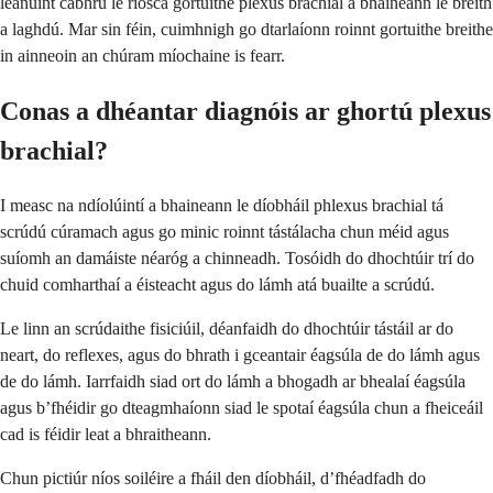
leanúint cabhrú le riosca gortuithe plexus brachial a bhaineann le breith
a laghdú. Mar sin féin, cuimhnigh go dtarlaíonn roinnt gortuithe breithe
in ainneoin an chúram míochaine is fearr.
Conas a dhéantar diagnóis ar ghortú plexus
brachial?
I measc na ndíolúintí a bhaineann le díobháil phlexus brachial tá
scrúdú cúramach agus go minic roinnt tástálacha chun méid agus
suíomh an damáiste néaróg a chinneadh. Tosóidh do dhochtúir trí do
chuid comharthaí a éisteacht agus do lámh atá buailte a scrúdú.
Le linn an scrúdaithe fisiciúil, déanfaidh do dhochtúir tástáil ar do
neart, do reflexes, agus do bhrath i gceantair éagsúla de do lámh agus
de do lámh. Iarrfaidh siad ort do lámh a bhogadh ar bhealaí éagsúla
agus b’fhéidir go dteagmhaíonn siad le spotaí éagsúla chun a fheiceáil
cad is féidir leat a bhraitheann.
Chun pictiúr níos soiléire a fháil den díobháil, d’fhéadfadh do