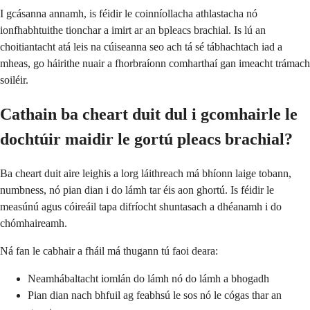
I gcásanna annamh, is féidir le coinníollacha athlastacha nó
ionfhabhtuithe tionchar a imirt ar an bpleacs brachial. Is lú an
choitiantacht atá leis na cúiseanna seo ach tá sé tábhachtach iad a
mheas, go háirithe nuair a fhorbraíonn comharthaí gan imeacht trámach
soiléir.
Cathain ba cheart duit dul i gcomhairle le
dochtúir maidir le gortú pleacs brachial?
Ba cheart duit aire leighis a lorg láithreach má bhíonn laige tobann,
numbness, nó pian dian i do lámh tar éis aon ghortú. Is féidir le
measúnú agus cóireáil tapa difríocht shuntasach a dhéanamh i do
chómhaireamh.
Ná fan le cabhair a fháil má thugann tú faoi deara:
Neamhábaltacht iomlán do lámh nó do lámh a bhogadh
Pian dian nach bhfuil ag feabhsú le sos nó le cógas thar an