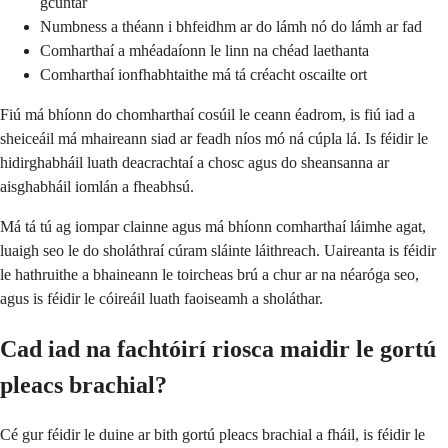
gcuntar
Numbness a théann i bhfeidhm ar do lámh nó do lámh ar fad
Comharthaí a mhéadaíonn le linn na chéad laethanta
Comharthaí ionfhabhtaithe má tá créacht oscailte ort
Fiú má bhíonn do chomharthaí cosúil le ceann éadrom, is fiú iad a
sheiceáil má mhaireann siad ar feadh níos mó ná cúpla lá. Is féidir le
hidirghabháil luath deacrachtaí a chosc agus do sheansanna ar
aisghabháil iomlán a fheabhsú.
Má tá tú ag iompar clainne agus má bhíonn comharthaí láimhe agat,
luaigh seo le do sholáthraí cúram sláinte láithreach. Uaireanta is féidir
le hathruithe a bhaineann le toircheas brú a chur ar na néaróga seo,
agus is féidir le cóireáil luath faoiseamh a sholáthar.
Cad iad na fachtóirí riosca maidir le gortú
pleacs brachial?
Cé gur féidir le duine ar bith gortú pleacs brachial a fháil, is féidir le