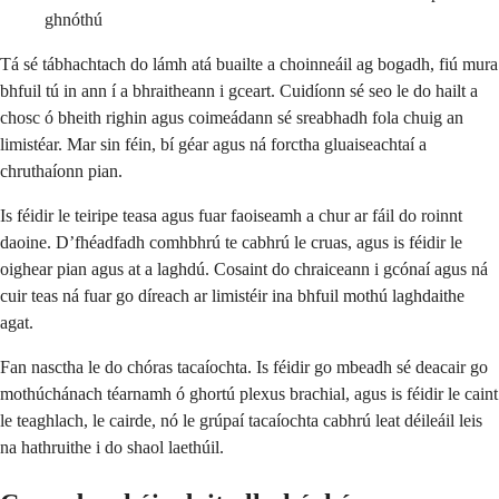
ghnóthú
Tá sé tábhachtach do lámh atá buailte a choinneáil ag bogadh, fiú mura
bhfuil tú in ann í a bhraitheann i gceart. Cuidíonn sé seo le do hailt a
chosc ó bheith righin agus coimeádann sé sreabhadh fola chuig an
limistéar. Mar sin féin, bí géar agus ná forctha gluaiseachtaí a
chruthaíonn pian.
Is féidir le teiripe teasa agus fuar faoiseamh a chur ar fáil do roinnt
daoine. D’fhéadfadh comhbhrú te cabhrú le cruas, agus is féidir le
oighear pian agus at a laghdú. Cosaint do chraiceann i gcónaí agus ná
cuir teas ná fuar go díreach ar limistéir ina bhfuil mothú laghdaithe
agat.
Fan nasctha le do chóras tacaíochta. Is féidir go mbeadh sé deacair go
mothúchánach téarnamh ó ghortú plexus brachial, agus is féidir le caint
le teaghlach, le cairde, nó le grúpaí tacaíochta cabhrú leat déileáil leis
na hathruithe i do shaol laethúil.