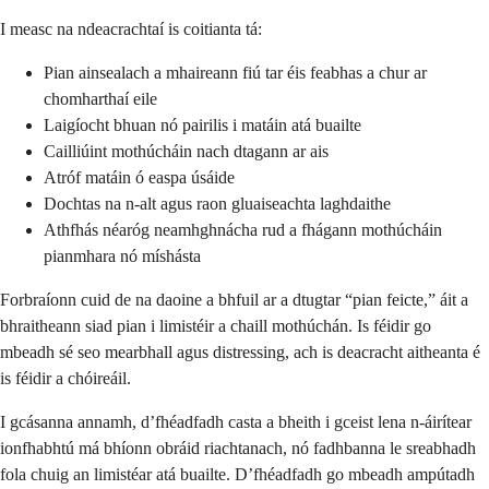
I measc na ndeacrachtaí is coitianta tá:
Pian ainsealach a mhaireann fiú tar éis feabhas a chur ar
chomharthaí eile
Laigíocht bhuan nó pairilis i matáin atá buailte
Cailliúint mothúcháin nach dtagann ar ais
Atróf matáin ó easpa úsáide
Dochtas na n-alt agus raon gluaiseachta laghdaithe
Athfhás néaróg neamhghnácha rud a fhágann mothúcháin
pianmhara nó míshásta
Forbraíonn cuid de na daoine a bhfuil ar a dtugtar “pian feicte,” áit a
bhraitheann siad pian i limistéir a chaill mothúchán. Is féidir go
mbeadh sé seo mearbhall agus distressing, ach is deacracht aitheanta é
is féidir a chóireáil.
I gcásanna annamh, d’fhéadfadh casta a bheith i gceist lena n-áirítear
ionfhabhtú má bhíonn obráid riachtanach, nó fadhbanna le sreabhadh
fola chuig an limistéar atá buailte. D’fhéadfadh go mbeadh ampútadh