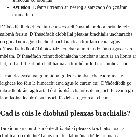
Avulsion:
Déantar fréamh an néaróg a shracadh ón gcnámh
droma féin
D’fhéadfadh do dhochtúir cur síos a dhéanamh ar do ghortú de réir
suíomh freisin. D’fhéadfadh díobhálaí pleaxas brachialis uachtaracha
do ghualainn agus do chuid uachtarach a chur faoi deara, agus
d’fhéadfadh díobhálaí níos ísle tionchar a imirt ar do lámh agus ar do
mhéara. D’fhéadfadh roinnt díobhálacha tionchar a imirt ar an líonra ar
fad, rud a d’fhéadfadh fadhbanna a chruthú ar fud do láimhe ar fad.
Is é an dea-scéal ná go mbíonn go leor díobhálacha éadroime ag
leigheas leo féin le himeacht ama agus le cúram cuí. D’fhéadfadh go
mbeadh obráid ag teastáil ó dhíobhálacha níos déine, ach feiceann go
leor daoine feabhsú suntasach fós leis an gcóireáil cheart.
Cad is cúis le díobháil pleaxas brachialis?
Tarlaíonn an chuid is mó de dhíobhálaí pleaxas brachialis nuair a
chuirtear do mhuineál agus do ghualainn óna chéile nó nuair a