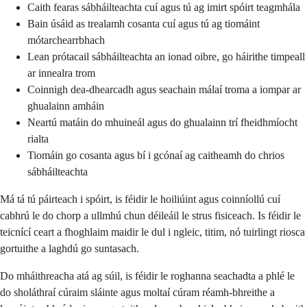
Caith fearas sábháilteachta cuí agus tú ag imirt spóirt teagmhála
Bain úsáid as trealamh cosanta cuí agus tú ag tiomáint
mótarchearrbhach
Lean prótacail sábháilteachta an ionad oibre, go háirithe timpeall
ar innealra trom
Coinnigh dea-dhearcadh agus seachain málaí troma a iompar ar
ghualainn amháin
Neartú matáin do mhuineál agus do ghualainn trí fheidhmíocht
rialta
Tiomáin go cosanta agus bí i gcónaí ag caitheamh do chrios
sábháilteachta
Má tá tú páirteach i spóirt, is féidir le hoiliúint agus coinníollú cuí
cabhrú le do chorp a ullmhú chun déileáil le strus fisiceach. Is féidir le
teicnící ceart a fhoghlaim maidir le dul i ngleic, titim, nó tuirlingt riosca
gortuithe a laghdú go suntasach.
Do mháithreacha atá ag súil, is féidir le roghanna seachadta a phlé le
do sholáthraí cúraim sláinte agus moltaí cúram réamh-bhreithe a