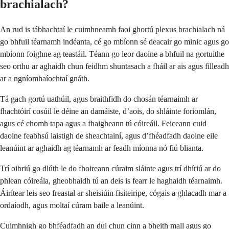
brachialach?
An rud is tábhachtaí le cuimhneamh faoi ghortú plexus brachialach ná
go bhfuil téarnamh indéanta, cé go mbíonn sé deacair go minic agus go
mbíonn foighne ag teastáil. Téann go leor daoine a bhfuil na gortuithe
seo orthu ar aghaidh chun feidhm shuntasach a fháil ar ais agus filleadh
ar a ngníomhaíochtaí gnáth.
Tá gach gortú uathúil, agus braithfidh do chosán téarnaimh ar
fhachtóirí cosúil le déine an damáiste, d’aois, do shláinte foriomlán,
agus cé chomh tapa agus a fhaigheann tú cóireáil. Feiceann cuid
daoine feabhsú laistigh de sheachtainí, agus d’fhéadfadh daoine eile
leanúint ar aghaidh ag téarnamh ar feadh míonna nó fiú blianta.
Trí oibriú go dlúth le do fhoireann cúraim sláinte agus trí dhíriú ar do
phlean cóireála, gheobhaidh tú an deis is fearr le haghaidh téarnaimh.
Áirítear leis seo freastal ar sheisiúin fisiteiripe, cógais a ghlacadh mar a
ordaíodh, agus moltaí cúram baile a leanúint.
Cuimhnigh go bhféadfadh an dul chun cinn a bheith mall agus go