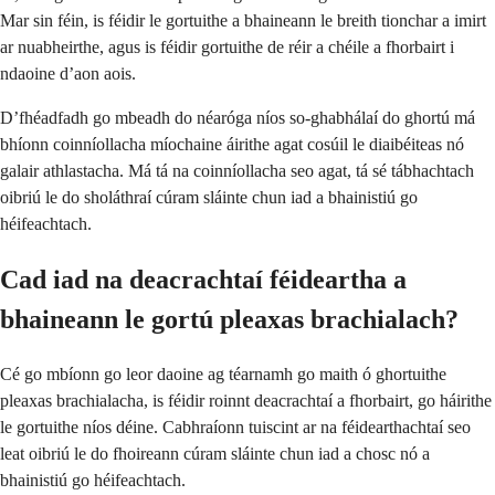
Mar sin féin, is féidir le gortuithe a bhaineann le breith tionchar a imirt
ar nuabheirthe, agus is féidir gortuithe de réir a chéile a fhorbairt i
ndaoine d’aon aois.
D’fhéadfadh go mbeadh do néaróga níos so-ghabhálaí do ghortú má
bhíonn coinníollacha míochaine áirithe agat cosúil le diaibéiteas nó
galair athlastacha. Má tá na coinníollacha seo agat, tá sé tábhachtach
oibriú le do sholáthraí cúram sláinte chun iad a bhainistiú go
héifeachtach.
Cad iad na deacrachtaí féideartha a
bhaineann le gortú pleaxas brachialach?
Cé go mbíonn go leor daoine ag téarnamh go maith ó ghortuithe
pleaxas brachialacha, is féidir roinnt deacrachtaí a fhorbairt, go háirithe
le gortuithe níos déine. Cabhraíonn tuiscint ar na féidearthachtaí seo
leat oibriú le do fhoireann cúram sláinte chun iad a chosc nó a
bhainistiú go héifeachtach.