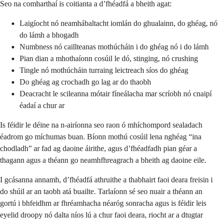
Seo na comharthaí is coitianta a d’fhéadfá a bheith agat:
Laigíocht nó neamhábaltacht iomlán do ghualainn, do ghéag, nó
do lámh a bhogadh
Numbness nó caillteanas mothúcháin i do ghéag nó i do lámh
Pian dian a mhothaíonn cosúil le dó, stinging, nó crushing
Tingle nó mothúcháin turraing leictreach síos do ghéag
Do ghéag ag crochadh go lag ar do thaobh
Deacracht le scileanna mótair fíneálacha mar scríobh nó cnaipí
éadaí a chur ar
Is féidir le déine na n-airíonna seo raon ó mhíchompord sealadach
éadrom go míchumas buan. Bíonn mothú cosúil lena nghéag “ina
chodladh” ar fad ag daoine áirithe, agus d’fhéadfadh pian géar a
thagann agus a théann go neamhfhreagrach a bheith ag daoine eile.
I gcásanna annamh, d’fhéadfá athruithe a thabhairt faoi deara freisin i
do shúil ar an taobh atá buailte. Tarlaíonn sé seo nuair a théann an
gortú i bhfeidhm ar fhréamhacha néaróg sonracha agus is féidir leis
eyelid droopy nó dalta níos lú a chur faoi deara, riocht ar a dtugtar