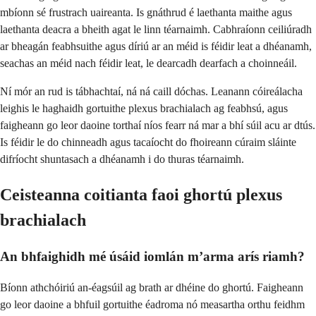
mbíonn sé frustrach uaireanta. Is gnáthrud é laethanta maithe agus
laethanta deacra a bheith agat le linn téarnaimh. Cabhraíonn ceiliúradh
ar bheagán feabhsuithe agus díriú ar an méid is féidir leat a dhéanamh,
seachas an méid nach féidir leat, le dearcadh dearfach a choinneáil.
Ní mór an rud is tábhachtaí, ná ná caill dóchas. Leanann cóireálacha
leighis le haghaidh gortuithe plexus brachialach ag feabhsú, agus
faigheann go leor daoine torthaí níos fearr ná mar a bhí súil acu ar dtús.
Is féidir le do chinneadh agus tacaíocht do fhoireann cúraim sláinte
difríocht shuntasach a dhéanamh i do thuras téarnaimh.
Ceisteanna coitianta faoi ghortú plexus
brachialach
An bhfaighidh mé úsáid iomlán m’arma arís riamh?
Bíonn athchóiriú an-éagsúil ag brath ar dhéine do ghortú. Faigheann
go leor daoine a bhfuil gortuithe éadroma nó measartha orthu feidhm