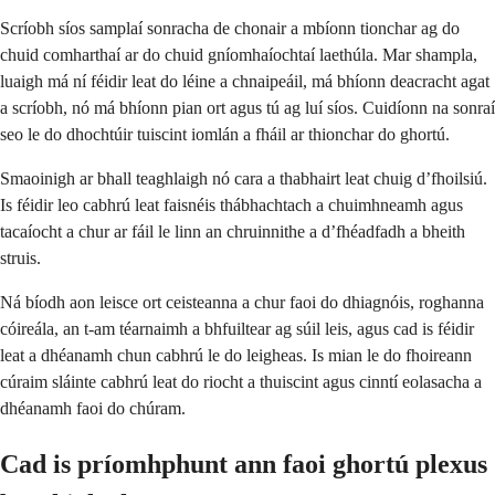
Scríobh síos samplaí sonracha de chonair a mbíonn tionchar ag do
chuid comharthaí ar do chuid gníomhaíochtaí laethúla. Mar shampla,
luaigh má ní féidir leat do léine a chnaipeáil, má bhíonn deacracht agat
a scríobh, nó má bhíonn pian ort agus tú ag luí síos. Cuidíonn na sonraí
seo le do dhochtúir tuiscint iomlán a fháil ar thionchar do ghortú.
Smaoinigh ar bhall teaghlaigh nó cara a thabhairt leat chuig d’fhoilsiú.
Is féidir leo cabhrú leat faisnéis thábhachtach a chuimhneamh agus
tacaíocht a chur ar fáil le linn an chruinnithe a d’fhéadfadh a bheith
struis.
Ná bíodh aon leisce ort ceisteanna a chur faoi do dhiagnóis, roghanna
cóireála, an t-am téarnaimh a bhfuiltear ag súil leis, agus cad is féidir
leat a dhéanamh chun cabhrú le do leigheas. Is mian le do fhoireann
cúraim sláinte cabhrú leat do riocht a thuiscint agus cinntí eolasacha a
dhéanamh faoi do chúram.
Cad is príomhphunt ann faoi ghortú plexus