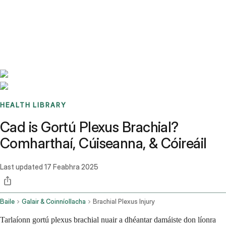
Benchmarks
Stories
FAQ
Sign up / Log in
HEALTH LIBRARY
Cad is Gortú Plexus Brachial?
Comharthaí, Cúiseanna, & Cóireáil
Last updated
17 Feabhra 2025
Baile
Galair & Coinníollacha
Brachial Plexus Injury
Tarlaíonn gortú plexus brachial nuair a dhéantar damáiste don líonra