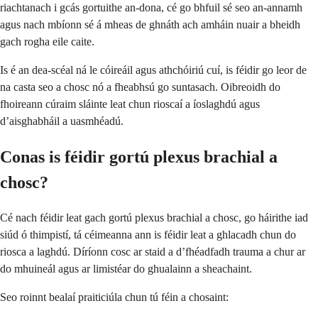
riachtanach i gcás gortuithe an-dona, cé go bhfuil sé seo an-annamh
agus nach mbíonn sé á mheas de ghnáth ach amháin nuair a bheidh
gach rogha eile caite.
Is é an dea-scéal ná le cóireáil agus athchóiriú cuí, is féidir go leor de
na casta seo a chosc nó a fheabhsú go suntasach. Oibreoidh do
fhoireann cúraim sláinte leat chun rioscaí a íoslaghdú agus
d’aisghabháil a uasmhéadú.
Conas is féidir gortú plexus brachial a
chosc?
Cé nach féidir leat gach gortú plexus brachial a chosc, go háirithe iad
siúd ó thimpistí, tá céimeanna ann is féidir leat a ghlacadh chun do
riosca a laghdú. Díríonn cosc ar staid a d’fhéadfadh trauma a chur ar
do mhuineál agus ar limistéar do ghualainn a sheachaint.
Seo roinnt bealaí praiticiúla chun tú féin a chosaint: