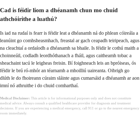
Cad is féidir liom a dhéanamh chun mo chuid
athchóirithe a luathú?
Is iad na rudaí is fearr is féidir leat a dhéanamh ná do phlean cóireála a
leanúint go comhsheasmhach, freastal ar gach ceapadh teiripeach, agus
na cleachtaí a ordaíodh a dhéanamh sa bhaile. Is féidir le cothú maith a
choinneáil, codladh leordhóthanach a fháil, agus caitheamh tobac a
sheachaint tacú le leigheas freisin. Bí foighneach leis an bpróiseas, ós
féidir le brú ró-mhór an téarnamh a mhoilliú uaireanta. Oibrigh go
dlúth le do fhoireann cúraim sláinte agus cumarsáid a dhéanamh ar aon
imní nó athruithe i do chuid comharthaí.
Medical Disclaimer:
This article is for informational purposes only and does not constitute
medical advice. Always consult a qualified healthcare provider for diagnosis and treatment
decisions. If you are experiencing a medical emergency, call 911 or go to the nearest emergency
room immediately.