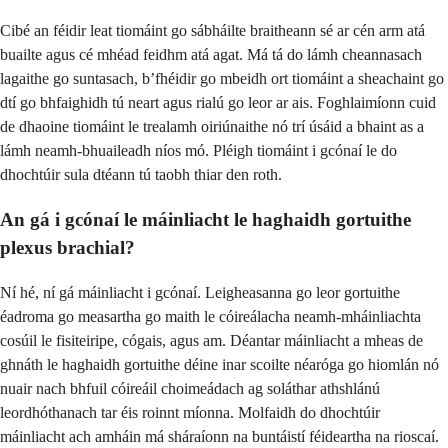
Cibé an féidir leat tiomáint go sábháilte braitheann sé ar cén arm atá
buailte agus cé mhéad feidhm atá agat. Má tá do lámh cheannasach
lagaithe go suntasach, b’fhéidir go mbeidh ort tiomáint a sheachaint go
dtí go bhfaighidh tú neart agus rialú go leor ar ais. Foghlaimíonn cuid
de dhaoine tiomáint le trealamh oiriúnaithe nó trí úsáid a bhaint as a
lámh neamh-bhuaileadh níos mó. Pléigh tiomáint i gcónaí le do
dhochtúir sula dtéann tú taobh thiar den roth.
An gá i gcónaí le máinliacht le haghaidh gortuithe
plexus brachial?
Ní hé, ní gá máinliacht i gcónaí. Leigheasanna go leor gortuithe
éadroma go measartha go maith le cóireálacha neamh-mháinliachta
cosúil le fisiteiripe, cógais, agus am. Déantar máinliacht a mheas de
ghnáth le haghaidh gortuithe déine inar scoilte néaróga go hiomlán nó
nuair nach bhfuil cóireáil choimeádach ag soláthar athshlánú
leordhóthanach tar éis roinnt míonna. Molfaidh do dhochtúir
máinliacht ach amháin má sháraíonn na buntáistí féideartha na rioscaí.