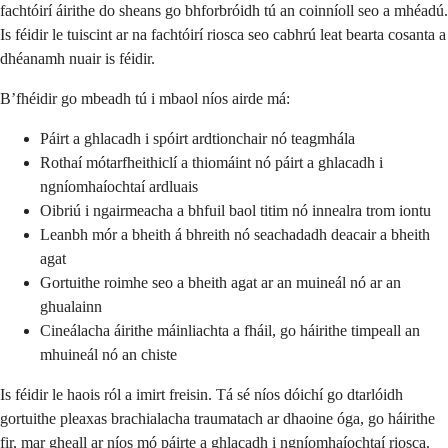
fachtóirí áirithe do sheans go bhforbróidh tú an coinníoll seo a mhéadú.
Is féidir le tuiscint ar na fachtóirí riosca seo cabhrú leat bearta cosanta a
dhéanamh nuair is féidir.
B’fhéidir go mbeadh tú i mbaol níos airde má:
Páirt a ghlacadh i spóirt ardtionchair nó teagmhála
Rothaí mótarfheithiclí a thiomáint nó páirt a ghlacadh i
ngníomhaíochtaí ardluais
Oibriú i ngairmeacha a bhfuil baol titim nó innealra trom iontu
Leanbh mór a bheith á bhreith nó seachadadh deacair a bheith
agat
Gortuithe roimhe seo a bheith agat ar an muineál nó ar an
ghualainn
Cineálacha áirithe máinliachta a fháil, go háirithe timpeall an
mhuineál nó an chiste
Is féidir le haois ról a imirt freisin. Tá sé níos dóichí go dtarlóidh
gortuithe pleaxas brachialacha traumatach ar dhaoine óga, go háirithe
fir, mar gheall ar níos mó páirte a ghlacadh i ngníomhaíochtaí riosca.