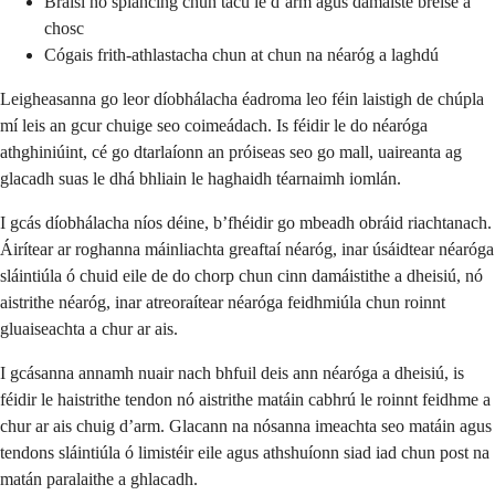
Bráisí nó splancing chun tacú le d’arm agus damáiste breise a
chosc
Cógais frith-athlastacha chun at chun na néaróg a laghdú
Leigheasanna go leor díobhálacha éadroma leo féin laistigh de chúpla
mí leis an gcur chuige seo coimeádach. Is féidir le do néaróga
athghiniúint, cé go dtarlaíonn an próiseas seo go mall, uaireanta ag
glacadh suas le dhá bhliain le haghaidh téarnaimh iomlán.
I gcás díobhálacha níos déine, b’fhéidir go mbeadh obráid riachtanach.
Áirítear ar roghanna máinliachta greaftaí néaróg, inar úsáidtear néaróga
sláintiúla ó chuid eile de do chorp chun cinn damáistithe a dheisiú, nó
aistrithe néaróg, inar atreoraítear néaróga feidhmiúla chun roinnt
gluaiseachta a chur ar ais.
I gcásanna annamh nuair nach bhfuil deis ann néaróga a dheisiú, is
féidir le haistrithe tendon nó aistrithe matáin cabhrú le roinnt feidhme a
chur ar ais chuig d’arm. Glacann na nósanna imeachta seo matáin agus
tendons sláintiúla ó limistéir eile agus athshuíonn siad iad chun post na
matán paralaithe a ghlacadh.