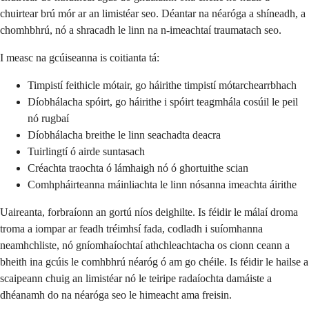
chuirtear brú mór ar an limistéar seo. Déantar na néaróga a shíneadh, a
chomhbhrú, nó a shracadh le linn na n-imeachtaí traumatach seo.
I measc na gcúiseanna is coitianta tá:
Timpistí feithicle mótair, go háirithe timpistí mótarchearrbhach
Díobhálacha spóirt, go háirithe i spóirt teagmhála cosúil le peil
nó rugbaí
Díobhálacha breithe le linn seachadta deacra
Tuirlingtí ó airde suntasach
Créachta traochta ó lámhaigh nó ó ghortuithe scian
Comhpháirteanna máinliachta le linn nósanna imeachta áirithe
Uaireanta, forbraíonn an gortú níos deighilte. Is féidir le málaí droma
troma a iompar ar feadh tréimhsí fada, codladh i suíomhanna
neamhchliste, nó gníomhaíochtaí athchleachtacha os cionn ceann a
bheith ina gcúis le comhbhrú néaróg ó am go chéile. Is féidir le hailse a
scaipeann chuig an limistéar nó le teiripe radaíochta damáiste a
dhéanamh do na néaróga seo le himeacht ama freisin.