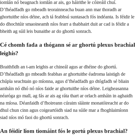
iomlán nó beagnach iomlán ar ais, go háirithe le cóireáil chuí.
D’fhéadfadh go mbeadh teorainneacha buan ann mar thoradh ar
ghortuithe níos déine, ach tá feabhsú suntasach fós indéanta. Is féidir le
do dhochtúir smaoineamh níos fearr a thabhairt duit ar cad is féidir a
bheith ag súil leis bunaithe ar do ghortú sonrach.
Cé chomh fada a thógann sé ar ghortú plexus brachial
leighis?
Braithfidh an t-am leighis ar chineál agus ar dhéine do ghortú.
D’fhéadfadh go mbeadh feabhas ar ghortuithe éadroma laistigh de
chúpla seachtain go míonna, agus d’fhéadfadh go dtógfadh sé bliain
amháin nó dhó nó níos faide ar ghortuithe níos déine. Leigheasanna
néaróga go mall, ag fás ar ais ag ráta thart ar orlach amháin in aghaidh
na míosa. Déanfaidh d’fhoireann cúraim sláinte monatóireacht ar do
dhul chun cinn agus coigeartóidh siad na súile mar a fhoghlaimíonn
siad níos mó faoi do ghortú sonrach.
An féidir liom tiomáint fós le gortú plexus brachial?