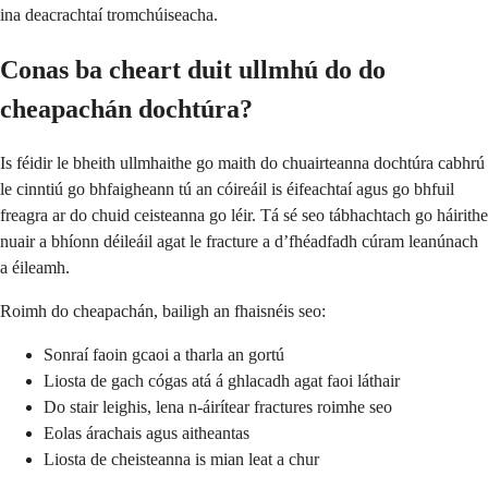
ina deacrachtaí tromchúiseacha.
Conas ba cheart duit ullmhú do do
cheapachán dochtúra?
Is féidir le bheith ullmhaithe go maith do chuairteanna dochtúra cabhrú
le cinntiú go bhfaigheann tú an cóireáil is éifeachtaí agus go bhfuil
freagra ar do chuid ceisteanna go léir. Tá sé seo tábhachtach go háirithe
nuair a bhíonn déileáil agat le fracture a d’fhéadfadh cúram leanúnach
a éileamh.
Roimh do cheapachán, bailigh an fhaisnéis seo:
Sonraí faoin gcaoi a tharla an gortú
Liosta de gach cógas atá á ghlacadh agat faoi láthair
Do stair leighis, lena n-áirítear fractures roimhe seo
Eolas árachais agus aitheantas
Liosta de cheisteanna is mian leat a chur