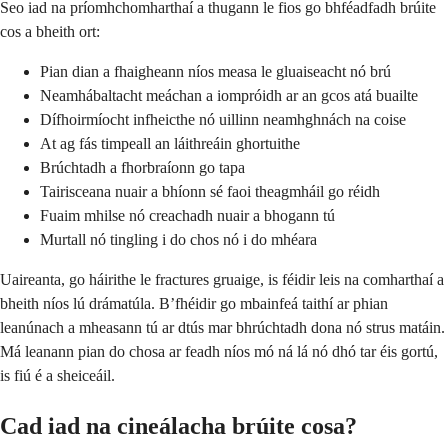
Seo iad na príomhchomharthaí a thugann le fios go bhféadfadh brúite
cos a bheith ort:
Pian dian a fhaigheann níos measa le gluaiseacht nó brú
Neamhábaltacht meáchan a iompróidh ar an gcos atá buailte
Dífhoirmíocht infheicthe nó uillinn neamhghnách na coise
At ag fás timpeall an láithreáin ghortuithe
Brúchtadh a fhorbraíonn go tapa
Tairisceana nuair a bhíonn sé faoi theagmháil go réidh
Fuaim mhilse nó creachadh nuair a bhogann tú
Murtall nó tingling i do chos nó i do mhéara
Uaireanta, go háirithe le fractures gruaige, is féidir leis na comharthaí a
bheith níos lú drámatúla. B’fhéidir go mbainfeá taithí ar phian
leanúnach a mheasann tú ar dtús mar bhrúchtadh dona nó strus matáin.
Má leanann pian do chosa ar feadh níos mó ná lá nó dhó tar éis gortú,
is fiú é a sheiceáil.
Cad iad na cineálacha brúite cosa?