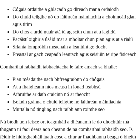
Cógais ordaithe a ghlacadh go díreach mar a ordaíodh
Do chuid teilgthe nó do láithreán máinliachta a choinneáil glan
agus tirim
Do chos a ardú nuair atá tú ag scíth chun at a laghdú
Pacáistí oighir a úsáid mar a mholtar chun pian agus at a rialú
Srianta iompróidh meáchain a leanúint go docht
Freastal ar gach ceapadh leantach agus seisiúin teiripe fisiceach
Comharthaí rabhaidh tábhachtacha le faire amach sa bhaile:
Pian méadaithe nach bhfreagraíonn do chógais
At a fhaigheann níos measa in ionad feabhsú
Athruithe ar dath craicinn nó ar theocht
Boladh gránna ó chuid teilgthe nó láithreán máinliachta
Murtalla nó tingling nach raibh ann roimhe seo
Ná bíodh aon leisce ort teagmháil a dhéanamh le do dhochtúir má
thugann tú faoi deara aon cheann de na comharthaí rabhaidh seo. Is
féidir le hidirghabháil luath cosc a chur ar fhadhbanna beaga ó bheith