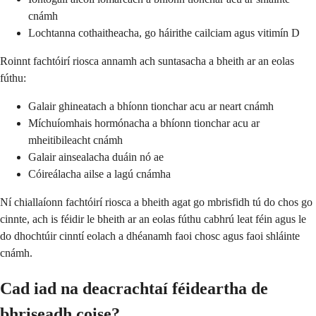
cnámh
Lochtanna cothaitheacha, go háirithe cailciam agus vitimín D
Roinnt fachtóirí riosca annamh ach suntasacha a bheith ar an eolas
fúthu:
Galair ghineatach a bhíonn tionchar acu ar neart cnámh
Míchuíomhais hormónacha a bhíonn tionchar acu ar
mheitibileacht cnámh
Galair ainsealacha duáin nó ae
Cóireálacha ailse a lagú cnámha
Ní chiallaíonn fachtóirí riosca a bheith agat go mbrisfidh tú do chos go
cinnte, ach is féidir le bheith ar an eolas fúthu cabhrú leat féin agus le
do dhochtúir cinntí eolach a dhéanamh faoi chosc agus faoi shláinte
cnámh.
Cad iad na deacrachtaí féideartha de
bhriseadh coise?