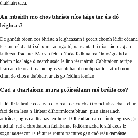
thabhairt taca.
An mbeidh mo chos bhriste níos laige tar éis dó
leigheas?
De ghnáth bíonn cos bhriste a leigheasann i gceart chomh láidir céanna
leis an méid a bhí sé roimh an ngortú, uaireanta fiú níos láidre ag an
láithreán fracture. Mar sin féin, d’fhéadfadh na matáin máguaird a
bheith níos laige ó neamhúsáid le linn téarnaimh. Cabhraíonn teiripe
fisiceach le neart matáin agus solúbthacht comhpháirte a athchóiriú
chun do chos a thabhairt ar ais go feidhm iomlán.
Cad a tharlaíonn mura gcóireálann mé brúite cos?
Is féidir le brúite cosa gan chóireáil deacrachtaí tromchúiseacha a chur
faoi deara lena n-áirítear dífhoirmíocht bhuan, pian ainsealach,
airtríteas, agus caillteanas feidhme. D’fhéadfadh an cnámh leigheas go
míchuí, rud a chruthaíonn fadhbanna fadtéarmacha le siúl agus le
soghluaisteacht. Is féidir le roinnt fractures gan chóireáil damáiste