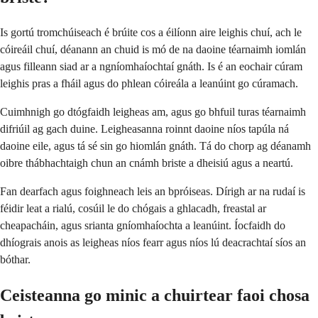
Is gortú tromchúiseach é brúite cos a éilíonn aire leighis chuí, ach le
cóireáil chuí, déanann an chuid is mó de na daoine téarnaimh iomlán
agus filleann siad ar a ngníomhaíochtaí gnáth. Is é an eochair cúram
leighis pras a fháil agus do phlean cóireála a leanúint go cúramach.
Cuimhnigh go dtógfaidh leigheas am, agus go bhfuil turas téarnaimh
difriúil ag gach duine. Leigheasanna roinnt daoine níos tapúla ná
daoine eile, agus tá sé sin go hiomlán gnáth. Tá do chorp ag déanamh
oibre thábhachtaigh chun an cnámh briste a dheisiú agus a neartú.
Fan dearfach agus foighneach leis an bpróiseas. Dírigh ar na rudaí is
féidir leat a rialú, cosúil le do chógais a ghlacadh, freastal ar
cheapacháin, agus srianta gníomhaíochta a leanúint. Íocfaidh do
dhíograis anois as leigheas níos fearr agus níos lú deacrachtaí síos an
bóthar.
Ceisteanna go minic a chuirtear faoi chosa