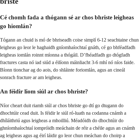
briste
Cé chomh fada a thógann sé ar chos bhriste leigheas
go hiomlán?
Tógann an chuid is mó de bhriseadh coise simplí 6-12 seachtaine chun
leigheas go leor le haghaidh gníomhaíochtaí gnáth, cé go bhféadfadh
leigheas iomlán roinnt míonna a thógáil. D’fhéadfadh go dtógfadh
fractures casta nó iad siúd a éilíonn máinliacht 3-6 mhí nó níos faide.
Bíonn tionchar ag do aois, do shláinte foriomlán, agus an cineál
sonrach fracture ar am leigheas.
An féidir liom siúl ar chos bhriste?
Níor cheart duit riamh siúl ar chos bhriste go dtí go dtugann do
dhochtúir cead duit. Is féidir le siúl ró-luath na codanna cnámh a
dhíláithriú agus leigheas a mhoilliú. Méadóidh do dhochtúir do
ghníomhaíochtaí iompróidh meáchain de réir a chéile agus an cnámh
ag leigheas agus ag éirí láidir go leor chun meáchan do choirp a