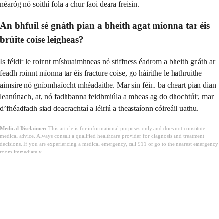
néaróg nó soithí fola a chur faoi deara freisin.
An bhfuil sé gnáth pian a bheith agat míonna tar éis
brúite coise leigheas?
Is féidir le roinnt míshuaimhneas nó stiffness éadrom a bheith gnáth ar
feadh roinnt míonna tar éis fracture coise, go háirithe le hathruithe
aimsire nó gníomhaíocht mhéadaithe. Mar sin féin, ba cheart pian dian
leanúnach, at, nó fadhbanna feidhmiúla a mheas ag do dhochtúir, mar
d’fhéadfadh siad deacrachtaí a léiriú a theastaíonn cóireáil uathu.
Medical Disclaimer:
This article is for informational purposes only and does not constitute
medical advice. Always consult a qualified healthcare provider for diagnosis and treatment
decisions. If you are experiencing a medical emergency, call 911 or go to the nearest emergency
room immediately.