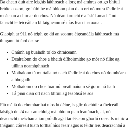
Ba cheart duit aire leighis láithreach a lorg má amhras ort go bhfuil
brúite cos ort, go háirithe má bhíonn pian dian ort nó mura féidir leat
meáchan a chur ar do chos. Ná déan iarracht é a “siúl amach” nó
fanacht le feiceáil an bhfaigheann sé níos fearr ina aonar.
Glaoigh ar 911 nó téigh go dtí an seomra éigeandála láithreach má
thugann tú faoi deara:
Cnámh ag bualadh trí do chraiceann
Dealraíonn do chos a bheith dífhoirmithe go mór nó fillte ag
uillinn neamhghnách
Mothaíonn tú murtalla nó nach féidir leat do chos nó do mhéara
a bhogadh
Mothaíonn do chos fuar nó breathnaíonn sé gorm nó liath
Tá pian dian ort nach bhfuil ag feabhsú le sos
Fiú má tá do chomharthaí níos lú déine, is glic dochtúir a fheiceáil
laistigh de 24 uair an chloig má bhíonn pian leanúnach, at, nó
deacracht meáchan a iompróidh agat tar éis aon ghortú coise. Is minic a
fhágann cóireáil luath torthaí níos fearr agus is féidir leis deacrachtaí a