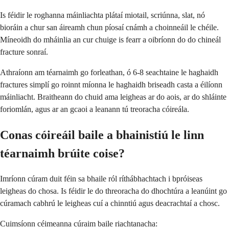
Is féidir le roghanna máinliachta plátaí miotail, scriúnna, slat, nó
bioráin a chur san áireamh chun píosaí cnámh a choinneáil le chéile.
Míneoidh do mháinlia an cur chuige is fearr a oibríonn do do chineál
fracture sonraí.
Athraíonn am téarnaimh go forleathan, ó 6-8 seachtaine le haghaidh
fractures simplí go roinnt míonna le haghaidh briseadh casta a éilíonn
máinliacht. Braitheann do chuid ama leigheas ar do aois, ar do shláinte
foriomlán, agus ar an gcaoi a leanann tú treoracha cóireála.
Conas cóireáil baile a bhainistiú le linn
téarnaimh brúite coise?
Imríonn cúram duit féin sa bhaile ról ríthábhachtach i bpróiseas
leigheas do chosa. Is féidir le do threoracha do dhochtúra a leanúint go
cúramach cabhrú le leigheas cuí a chinntiú agus deacrachtaí a chosc.
Cuimsíonn céimeanna cúraim baile riachtanacha: