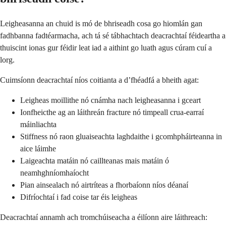
Leigheasanna an chuid is mó de bhriseadh cosa go hiomlán gan
fadhbanna fadtéarmacha, ach tá sé tábhachtach deacrachtaí féideartha a
thuiscint ionas gur féidir leat iad a aithint go luath agus cúram cuí a
lorg.
Cuimsíonn deacrachtaí níos coitianta a d’fhéadfá a bheith agat:
Leigheas moillithe nó cnámha nach leigheasanna i gceart
Ionfheicthe ag an láithreán fracture nó timpeall crua-earraí
máinliachta
Stiffness nó raon gluaiseachta laghdaithe i gcomhpháirteanna in
aice láimhe
Laigeachta matáin nó caillteanas mais matáin ó
neamhghníomhaíocht
Pian ainsealach nó airtríteas a fhorbaíonn níos déanaí
Difríochtaí i fad coise tar éis leigheas
Deacrachtaí annamh ach tromchúiseacha a éilíonn aire láithreach: