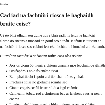
chosc.
Cad iad na fachtóirí riosca le haghaidh
brúite coise?
Cé go bhféadfadh aon duine cos a bhriseadh, is féidir le fachtóirí
áirithe do sheans a mhéadú an gortú seo a fháil. Is féidir le tuiscint ar
na fachtóirí riosca seo cabhrú leat réamhchúraimí iomchuí a dhéanamh.
Cuimsíonn fachtóirí a dhéanann brúite cosa níos dóichí:
Aos os cionn 65, nuair a bhíonn cnámha níos leochailí de ghnáth
Oistéapóróis nó dlús cnámh íseal
Rannpháirtíocht i spóirt ard-tionchair nó teagmhála
Fractures coise nó gortuithe roimhe seo
Cinnte cógais cosúil le steiriúidí a lagú cnámha
Caitheamh tobac, rud a chuireann bac ar leigheas agus ar neart
cnámh
Iontógáil alcóil iomarcach a bhíonn tionchar acu ar shláinte