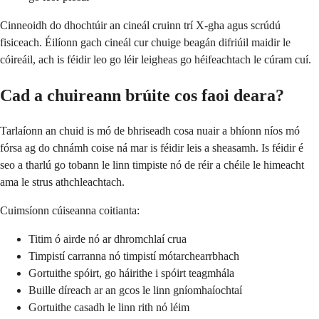
Cinneoidh do dhochtúir an cineál cruinn trí X-gha agus scrúdú
fisiceach. Éilíonn gach cineál cur chuige beagán difriúil maidir le
cóireáil, ach is féidir leo go léir leigheas go héifeachtach le cúram cuí.
Cad a chuireann brúite cos faoi deara?
Tarlaíonn an chuid is mó de bhriseadh cosa nuair a bhíonn níos mó
fórsa ag do chnámh coise ná mar is féidir leis a sheasamh. Is féidir é
seo a tharlú go tobann le linn timpiste nó de réir a chéile le himeacht
ama le strus athchleachtach.
Cuimsíonn cúiseanna coitianta:
Titim ó airde nó ar dhromchlaí crua
Timpistí carranna nó timpistí mótarchearrbhach
Gortuithe spóirt, go háirithe i spóirt teagmhála
Buille díreach ar an gcos le linn gníomhaíochtaí
Gortuithe casadh le linn rith nó léim