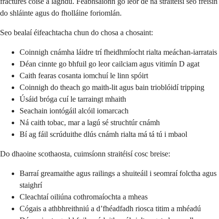
fractures coise a laghdú. Feabhsaíonn go leor de na straitéisí seo freisin
do shláinte agus do fholláine foriomlán.
Seo bealaí éifeachtacha chun do chosa a chosaint:
Coinnigh cnámha láidre trí fheidhmíocht rialta meáchan-iarratais
Déan cinnte go bhfuil go leor cailciam agus vitimín D agat
Caith fearas cosanta iomchuí le linn spóirt
Coinnigh do theach go maith-lit agus bain trioblóidí tripping
Úsáid bróga cuí le tarraingt mhaith
Seachain iontógáil alcóil iomarcach
Ná caith tobac, mar a lagú sé struchtúr cnámh
Bí ag fáil scrúduithe dlús cnámh rialta má tá tú i mbaol
Do dhaoine scothaosta, cuimsíonn straitéisí cosc breise:
Barraí greamaithe agus railings a shuiteáil i seomraí folctha agus
staighrí
Cleachtaí oiliúna cothromaíochta a mheas
Cógais a athbhreithniú a d’fhéadfadh riosca titim a mhéadú