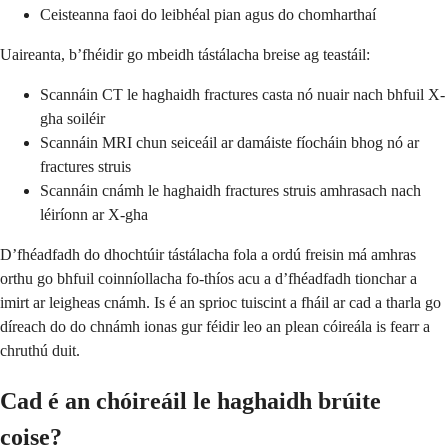
Ceisteanna faoi do leibhéal pian agus do chomharthaí
Uaireanta, b’fhéidir go mbeidh tástálacha breise ag teastáil:
Scannáin CT le haghaidh fractures casta nó nuair nach bhfuil X-
gha soiléir
Scannáin MRI chun seiceáil ar damáiste fíocháin bhog nó ar
fractures struis
Scannáin cnámh le haghaidh fractures struis amhrasach nach
léiríonn ar X-gha
D’fhéadfadh do dhochtúir tástálacha fola a ordú freisin má amhras
orthu go bhfuil coinníollacha fo-thíos acu a d’fhéadfadh tionchar a
imirt ar leigheas cnámh. Is é an sprioc tuiscint a fháil ar cad a tharla go
díreach do do chnámh ionas gur féidir leo an plean cóireála is fearr a
chruthú duit.
Cad é an chóireáil le haghaidh brúite
coise?