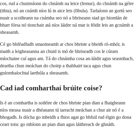
cos, rud a chuimsíonn do chnámh na leice (femur), do chnámh na géire
(tibia), nó an cnámh níos lú in aice leis (fibula). Tarlaíonn an gortú seo
nuair a scoilteann na cnámha seo nó a bhriseann siad go hiomlán de
bharr fórsa nó tionchair atá níos láidre ná mar is féidir leis an gcnámh a
sheasamh.
Cé go bhféadfadh smaoineamh ar chos bhriste a bheith ró-mhór, is
maith a leigheasanna an chuid is mó de bhriseadh cos le cúram
míochaine cuí agus am. Tá do chnámha cosa an-láidir agus seasmhach,
deartha chun meáchan do choirp a thabhairt taca agus chun
gníomhaíochtaí laethúla a sheasamh.
Cad iad comharthaí brúite coise?
Is é an comhartha is soiléire de chos bhriste pian dian a fhaigheann
níos measa nuair a dhéanann tú iarracht meáchan a chur air nó é a
bhogadh. Is dócha go mbeidh a fhios agat go bhfuil rud éigin go dona
cearr toisc go mbíonn an pian dian agus láithreach de ghnáth.