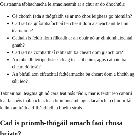
Ceisteanna tábhachtacha le smaoineamh ar a chur ar do dhochtúir:
Cé chomh fada a thógfaidh sé ar mo chos leigheas go hiomlán?
Cad iad na gníomhaíochtaí ba cheart dom a sheachaint le linn
téarnaimh?
Cathain is féidir liom filleadh ar an obair nó ar ghníomhaíochtaí
gnáth?
Cad iad na comharthaí rabhaidh ba cheart dom glaoch ort?
An mbeidh teiripe fisiceach ag teastáil uaim, agus cathain ba
cheart dó tosú?
An bhfuil aon éifeachtaí fadtéarmacha ba cheart dom a bheith ag
súil leo?
Tabhair ball teaghlaigh nó cara leat más féidir, mar is féidir leo cabhrú
leat faisnéis thábhachtach a chuimhneamh agus tacaíocht a chur ar fáil
le linn an tráth a d’fhéadfadh a bheith struis.
Cad is príomh-thógáil amach faoi chosa
briste?