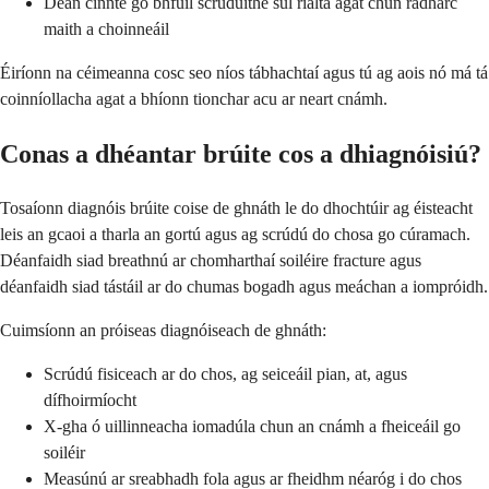
Déan cinnte go bhfuil scrúduithe súl rialta agat chun radharc
maith a choinneáil
Éiríonn na céimeanna cosc seo níos tábhachtaí agus tú ag aois nó má tá
coinníollacha agat a bhíonn tionchar acu ar neart cnámh.
Conas a dhéantar brúite cos a dhiagnóisiú?
Tosaíonn diagnóis brúite coise de ghnáth le do dhochtúir ag éisteacht
leis an gcaoi a tharla an gortú agus ag scrúdú do chosa go cúramach.
Déanfaidh siad breathnú ar chomharthaí soiléire fracture agus
déanfaidh siad tástáil ar do chumas bogadh agus meáchan a iompróidh.
Cuimsíonn an próiseas diagnóiseach de ghnáth:
Scrúdú fisiceach ar do chos, ag seiceáil pian, at, agus
dífhoirmíocht
X-gha ó uillinneacha iomadúla chun an cnámh a fheiceáil go
soiléir
Measúnú ar sreabhadh fola agus ar fheidhm néaróg i do chos