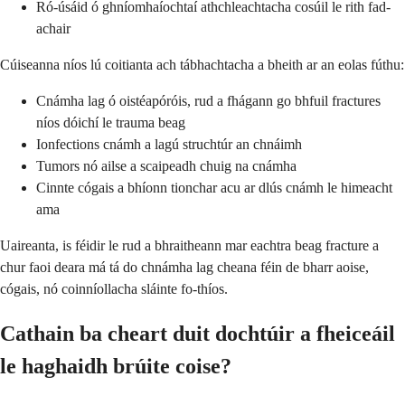
Ró-úsáid ó ghníomhaíochtaí athchleachtacha cosúil le rith fad-
achair
Cúiseanna níos lú coitianta ach tábhachtacha a bheith ar an eolas fúthu:
Cnámha lag ó oistéapóróis, rud a fhágann go bhfuil fractures
níos dóichí le trauma beag
Ionfections cnámh a lagú struchtúr an chnáimh
Tumors nó ailse a scaipeadh chuig na cnámha
Cinnte cógais a bhíonn tionchar acu ar dlús cnámh le himeacht
ama
Uaireanta, is féidir le rud a bhraitheann mar eachtra beag fracture a
chur faoi deara má tá do chnámha lag cheana féin de bharr aoise,
cógais, nó coinníollacha sláinte fo-thíos.
Cathain ba cheart duit dochtúir a fheiceáil
le haghaidh brúite coise?