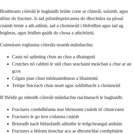
Braitheann cóireáil le haghaidh brúite coise ar chineál, suíomh, agus
déine do fracture. Is iad príomhspriocanna do dhochtúra na píosaí
cnámh briste a ath-ailíniú, iad a choinneáil i bhfeidhm agus iad ag
leigheas, agus feidhm gnáth do chosa a athchóiriú.
Cuimsíonn roghanna cóireála neamh-máinliachta:
Casta nó splinting chun an chos a dhaingniú
Crutches nó cabhrú le siúl chun seachaint meáchan a chur ar an
gcos
Cógais pian chun míshuaimhneas a bhainistiú
Teiripe fisiceach chun neart agus solúbthacht a choinneáil
B’fhéidir go mbeidh cóireáil máinliachta riachtanach le haghaidh:
Fractures comhdhéanta inar bhriseann cnámh trí chraiceann
Fractures le go leor codanna cnámh
Briseadh nach bhfanfaidh ailínithe le teilgcheangal amháin
Fractures a bhíonn tionchar acu ar dhromchlaí comhpháirte