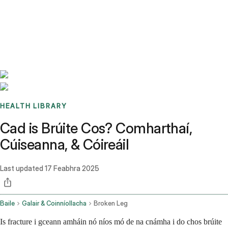
Benchmarks
Stories
FAQ
Sign up / Log in
HEALTH LIBRARY
Cad is Brúite Cos? Comharthaí,
Cúiseanna, & Cóireáil
Last updated
17 Feabhra 2025
Baile
Galair & Coinníollacha
Broken Leg
Is fracture i gceann amháin nó níos mó de na cnámha i do chos brúite