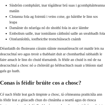
Síndróm comhpháirt, inar tógáiltear brú suas i gcomhpháirteanna
matáin
Clotanna fola ag foirmiú i veins coise, go háirithe le linn sos
leapa
Damáiste do néaróga nó do shoithí fola in aice láimhe
Embolism saille, inar iontrálann cáithníní saille an sreabhadh fola
Oistéamíolitís, ionfheicthe tromchúiseach cnámh
Déanfaidh do fhoireann cúraim sláinte monatóireacht ort maidir leis na
deacrachtaí seo agus treoir a thabhairt duit ar chomharthaí rabhaidh le
faire amach le linn do chuid téarnaimh. Is féidir an chuid is mó de na
deacrachtaí a chosc nó a chóireáil go héifeachtach nuair a bhíonn siad
gafa go luath.
Conas is féidir brúite cos a chosc?
Cé nach féidir leat gach timpiste a chosc, tá céimeanna praiticiúla ann
is féidir leat a ghlacadh chun do chnámha a neartú agus do riosca