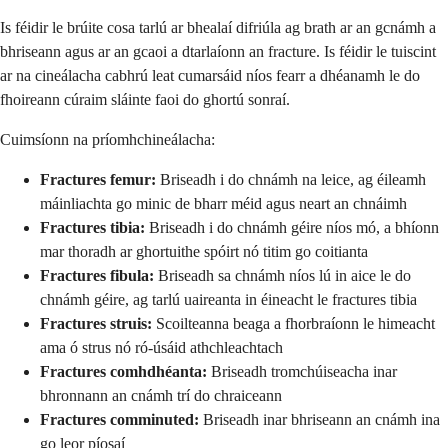
Is féidir le brúite cosa tarlú ar bhealaí difriúla ag brath ar an gcnámh a
bhriseann agus ar an gcaoi a dtarlaíonn an fracture. Is féidir le tuiscint
ar na cineálacha cabhrú leat cumarsáid níos fearr a dhéanamh le do
fhoireann cúraim sláinte faoi do ghortú sonraí.
Cuimsíonn na príomhchineálacha:
Fractures femur:
Briseadh i do chnámh na leice, ag éileamh
máinliachta go minic de bharr méid agus neart an chnáimh
Fractures tibia:
Briseadh i do chnámh géire níos mó, a bhíonn
mar thoradh ar ghortuithe spóirt nó titim go coitianta
Fractures fibula:
Briseadh sa chnámh níos lú in aice le do
chnámh géire, ag tarlú uaireanta in éineacht le fractures tibia
Fractures struis:
Scoilteanna beaga a fhorbraíonn le himeacht
ama ó strus nó ró-úsáid athchleachtach
Fractures comhdhéanta:
Briseadh tromchúiseacha inar
bhronnann an cnámh trí do chraiceann
Fractures comminuted:
Briseadh inar bhriseann an cnámh ina
go leor píosaí