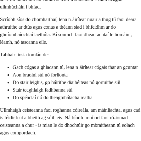
ullmhúcháin i bhfad.
Scríobh síos do chomharthaí, lena n-áirítear nuair a thug tú faoi deara
athruithe ar dtús agus conas a théann siad i bhfeidhm ar do
ghníomhaíochtaí laethúla. Bí sonrach faoi dheacrachtaí le tiomáint,
léamh, nó tascanna eile.
Tabhair liosta iomlán de:
Gach cógas a ghlacann tú, lena n-áirítear cógais thar an gcuntar
Aon braoiní súl nó forlíonta
Do stair leighis, go háirithe diaibéiteas nó gortuithe súl
Stair teaghlaigh fadhbanna súl
Do spéaclaí nó do theagmhálacha reatha
Ullmhaigh ceisteanna faoi roghanna cóireála, am máinliachta, agus cad
is féidir leat a bheith ag súil leis. Ná bíodh imní ort faoi ró-iomad
ceisteanna a chur - is mian le do dhochtúir go mbraitheann tú eolach
agus compordach.