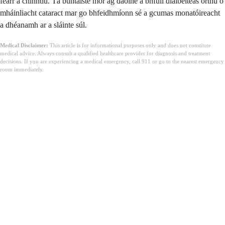
fearr a chinntiú. Tá buntáiste mór ag daoine a bhfuil diaibéiteas orthu ó
mháinliacht cataract mar go bhfeidhmíonn sé a gcumas monatóireacht
a dhéanamh ar a sláinte súl.
Medical Disclaimer:
This article is for informational purposes only and does not constitute
medical advice. Always consult a qualified healthcare provider for diagnosis and treatment
decisions. If you are experiencing a medical emergency, call 911 or go to the nearest emergency
room immediately.