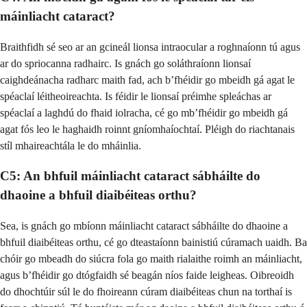
máinliacht cataract?
Braithfidh sé seo ar an gcineál lionsa intraocular a roghnaíonn tú agus
ar do spriocanna radhairc. Is gnách go soláthraíonn lionsaí
caighdeánacha radharc maith fad, ach b’fhéidir go mbeidh gá agat le
spéaclaí léitheoireachta. Is féidir le lionsaí préimhe spleáchas ar
spéaclaí a laghdú do fhaid iolracha, cé go mb’fhéidir go mbeidh gá
agat fós leo le haghaidh roinnt gníomhaíochtaí. Pléigh do riachtanais
stíl mhaireachtála le do mháinlia.
C5: An bhfuil máinliacht cataract sábháilte do
dhaoine a bhfuil diaibéiteas orthu?
Sea, is gnách go mbíonn máinliacht cataract sábháilte do dhaoine a
bhfuil diaibéiteas orthu, cé go dteastaíonn bainistiú cúramach uaidh. Ba
chóir go mbeadh do siúcra fola go maith rialaithe roimh an máinliacht,
agus b’fhéidir go dtógfaidh sé beagán níos faide leigheas. Oibreoidh
do dhochtúir súl le do fhoireann cúram diaibéiteas chun na torthaí is