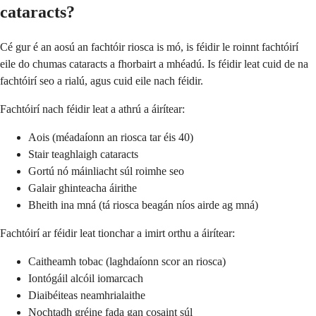
cataracts?
Cé gur é an aosú an fachtóir riosca is mó, is féidir le roinnt fachtóirí
eile do chumas cataracts a fhorbairt a mhéadú. Is féidir leat cuid de na
fachtóirí seo a rialú, agus cuid eile nach féidir.
Fachtóirí nach féidir leat a athrú a áirítear:
Aois (méadaíonn an riosca tar éis 40)
Stair teaghlaigh cataracts
Gortú nó máinliacht súl roimhe seo
Galair ghinteacha áirithe
Bheith ina mná (tá riosca beagán níos airde ag mná)
Fachtóirí ar féidir leat tionchar a imirt orthu a áirítear:
Caitheamh tobac (laghdaíonn scor an riosca)
Iontógáil alcóil iomarcach
Diaibéiteas neamhrialaithe
Nochtadh gréine fada gan cosaint súl