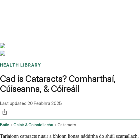
Benchmarks
Stories
FAQ
Sign up / Log in
HEALTH LIBRARY
Cad is Cataracts? Comharthaí,
Cúiseanna, & Cóireáil
Last updated
20 Feabhra 2025
Baile
Galair & Coinníollacha
Cataracts
Tarlaíonn cataracts nuair a bhíonn lionsa nádúrtha do shúil scamallach,