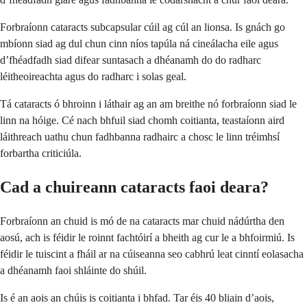
Forbraíonn cataracts subcapsular cúil ag cúl an lionsa. Is gnách go
mbíonn siad ag dul chun cinn níos tapúla ná cineálacha eile agus
d’fhéadfadh siad difear suntasach a dhéanamh do do radharc
léitheoireachta agus do radharc i solas geal.
Tá cataracts ó bhroinn i láthair ag an am breithe nó forbraíonn siad le
linn na hóige. Cé nach bhfuil siad chomh coitianta, teastaíonn aird
láithreach uathu chun fadhbanna radhairc a chosc le linn tréimhsí
forbartha criticiúla.
Cad a chuireann cataracts faoi deara?
Forbraíonn an chuid is mó de na cataracts mar chuid nádúrtha den
aosú, ach is féidir le roinnt fachtóirí a bheith ag cur le a bhfoirmiú. Is
féidir le tuiscint a fháil ar na cúiseanna seo cabhrú leat cinntí eolasacha
a dhéanamh faoi shláinte do shúil.
Is é an aois an chúis is coitianta i bhfad. Tar éis 40 bliain d’aois,