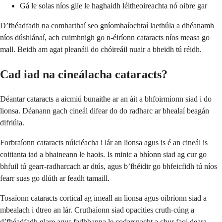
Gá le solas níos gile le haghaidh léitheoireachta nó oibre gar
D’fhéadfadh na comharthaí seo gníomhaíochtaí laethúla a dhéanamh
níos dúshlánaí, ach cuimhnigh go n-éiríonn cataracts níos measa go
mall. Beidh am agat pleanáil do chóireáil nuair a bheidh tú réidh.
Cad iad na cineálacha cataracts?
Déantar cataracts a aicmiú bunaithe ar an áit a bhfoirmíonn siad i do
lionsa. Déanann gach cineál difear do do radharc ar bhealaí beagán
difriúla.
Forbraíonn cataracts núicléacha i lár an lionsa agus is é an cineál is
coitianta iad a bhaineann le haois. Is minic a bhíonn siad ag cur go
bhfuil tú gearr-radharcach ar dtús, agus b’fhéidir go bhfeicfidh tú níos
fearr suas go dlúth ar feadh tamaill.
Tosaíonn cataracts cortical ag imeall an lionsa agus oibríonn siad a
mbealach i dtreo an lár. Cruthaíonn siad opacities cruth-cúng a
d’fhéadfadh glare agus fadhbanna le codarsnacht a chur faoi deara.