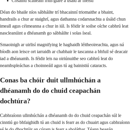
Cosaintí scáileáin frith-glare a úsáid ar fheistí
Déan do bhaile níos sábháilte trí bhacainní triomaithe a bhaint,
handrails a chur ar staighrí, agus dathanna codarsnachta a úsáid chun
imeall agus céimeanna a chur in iúl. Is féidir le soilse oíche cabhrú leat
nascleanúint a dhéanamh go sábháilte i solas íseal.
Smaoinigh ar uirlisí magnifying le haghaidh léitheoireachta, agus ná
bíodh aon leisce ort iarraidh ar chabhair le tascanna a bhfuil sé deacair
iad a dhéanamh. Is féidir leis na oiriúnuithe seo cabhrú leat do
neamhspleáchas a choinneáil agus tú ag bainistiú cataracts.
Conas ba chóir duit ullmhúchán a
dhéanamh do do chuid ceapachán
dochtúra?
Cabhraíonn ullmhúchán a dhéanamh do do chuid ceapachán súl le
cinntiú go bhfaighidh tú an chuid is fearr as do chuairt agus cabhraíonn
sé le do dhochtúir an cúram is fearr a sholáthar. Téann beagán