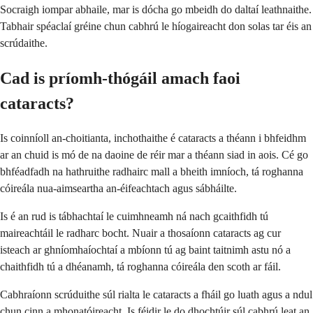
Socraigh iompar abhaile, mar is dócha go mbeidh do daltaí leathnaithe.
Tabhair spéaclaí gréine chun cabhrú le híogaireacht don solas tar éis an
scrúdaithe.
Cad is príomh-thógáil amach faoi
cataracts?
Is coinníoll an-choitianta, inchothaithe é cataracts a théann i bhfeidhm
ar an chuid is mó de na daoine de réir mar a théann siad in aois. Cé go
bhféadfadh na hathruithe radhairc mall a bheith imníoch, tá roghanna
cóireála nua-aimseartha an-éifeachtach agus sábháilte.
Is é an rud is tábhachtaí le cuimhneamh ná nach gcaithfidh tú
maireachtáil le radharc bocht. Nuair a thosaíonn cataracts ag cur
isteach ar ghníomhaíochtaí a mbíonn tú ag baint taitnimh astu nó a
chaithfidh tú a dhéanamh, tá roghanna cóireála den scoth ar fáil.
Cabhraíonn scrúduithe súl rialta le cataracts a fháil go luath agus a ndul
chun cinn a mhonatóireacht. Is féidir le do dhochtúir súl cabhrú leat an