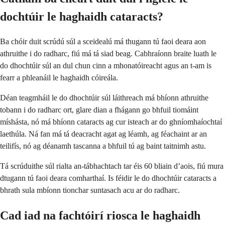
dochtúir le haghaidh cataracts?
Ba chóir duit scrúdú súl a sceidealú má thugann tú faoi deara aon
athruithe i do radharc, fiú má tá siad beag. Cabhraíonn braite luath le
do dhochtúir súl an dul chun cinn a mhonatóireacht agus an t-am is
fearr a phleanáil le haghaidh cóireála.
Déan teagmháil le do dhochtúir súl láithreach má bhíonn athruithe
tobann i do radharc ort, glare dian a fhágann go bhfuil tiomáint
míshásta, nó má bhíonn cataracts ag cur isteach ar do ghníomhaíochtaí
laethúla. Ná fan má tá deacracht agat ag léamh, ag féachaint ar an
teilifís, nó ag déanamh tascanna a bhfuil tú ag baint taitnimh astu.
Tá scrúduithe súl rialta an-tábhachtach tar éis 60 bliain d’aois, fiú mura
dtugann tú faoi deara comharthaí. Is féidir le do dhochtúir cataracts a
bhrath sula mbíonn tionchar suntasach acu ar do radharc.
Cad iad na fachtóirí riosca le haghaidh