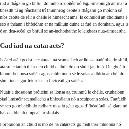
rud a fhágann go bhfuil do radharc doiléir nó lag. Smaoinigh air mar a
bheadh tú ag féachaint trí fhuinneog ceoite a fhágann go mbíonn sé
níos ceoite de réir a chéile le himeacht ama. Is coinníoll an-choitianta é
seo a théann i bhfeidhm ar na milliúin duine ar fud an domhain, agus is
é an dea-scéal go bhfuil sé an-inchothaithe le leigheas nua-aimseartha.
Cad iad na cataracts?
Is éard atá i gceist le cataract ná scamallach ar lionsa nádúrtha do shúil,
atá suite taobh thiar den chuid dathúil de do shúil (an iris). De ghnáth
bíonn do lionsa soiléir agus cabhraíonn sé le solas a dhíriú ar chúl do
shúil ionas gur féidir leat a fheiceáil go soiléir.
Nuair a thosaíonn próitéiní sa lionsa ag cruinniú le chéile, cruthaíonn
siad limistéir scamallacha a bhlocálann nó a scaipeann solas. Fágfaidh
sé seo go mbeidh do radharc níos lú géar agus d’fhéadfadh sé glare nó
halos a bheith timpeall ar sholais.
Forbraíonn an chuid is mó de na cataracts go mall thar mhíonna nó