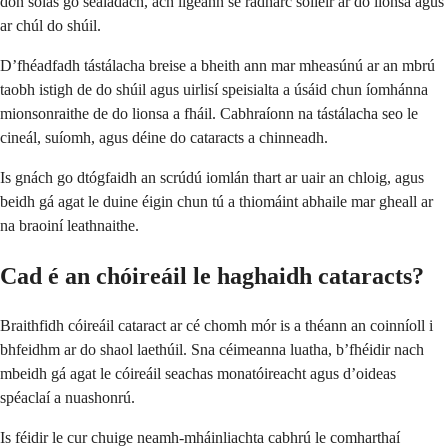
don solas go sealadach, ach ligeann sé radharc soiléir ar do lionsa agus
ar chúl do shúil.
D’fhéadfadh tástálacha breise a bheith ann mar mheasúnú ar an mbrú
taobh istigh de do shúil agus uirlisí speisialta a úsáid chun íomhánna
mionsonraithe de do lionsa a fháil. Cabhraíonn na tástálacha seo le
cineál, suíomh, agus déine do cataracts a chinneadh.
Is gnách go dtógfaidh an scrúdú iomlán thart ar uair an chloig, agus
beidh gá agat le duine éigin chun tú a thiomáint abhaile mar gheall ar
na braoiní leathnaithe.
Cad é an chóireáil le haghaidh cataracts?
Braithfidh cóireáil cataract ar cé chomh mór is a théann an coinníoll i
bhfeidhm ar do shaol laethúil. Sna céimeanna luatha, b’fhéidir nach
mbeidh gá agat le cóireáil seachas monatóireacht agus d’oideas
spéaclaí a nuashonrú.
Is féidir le cur chuige neamh-mháinliachta cabhrú le comharthaí