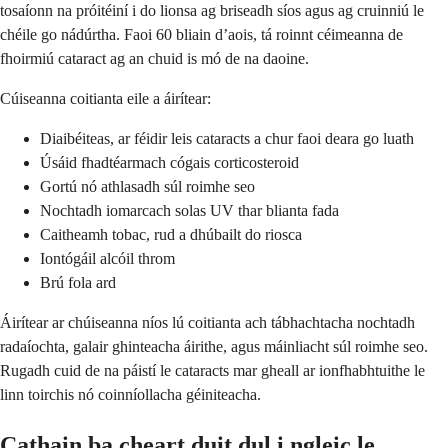
tosaíonn na próitéiní i do lionsa ag briseadh síos agus ag cruinniú le
chéile go nádúrtha. Faoi 60 bliain d’aois, tá roinnt céimeanna de
fhoirmiú cataract ag an chuid is mó de na daoine.
Cúiseanna coitianta eile a áirítear:
Diaibéiteas, ar féidir leis cataracts a chur faoi deara go luath
Úsáid fhadtéarmach cógais corticosteroid
Gortú nó athlasadh súl roimhe seo
Nochtadh iomarcach solas UV thar blianta fada
Caitheamh tobac, rud a dhúbailt do riosca
Iontógáil alcóil throm
Brú fola ard
Áirítear ar chúiseanna níos lú coitianta ach tábhachtacha nochtadh
radaíochta, galair ghinteacha áirithe, agus máinliacht súl roimhe seo.
Rugadh cuid de na páistí le cataracts mar gheall ar ionfhabhtuithe le
linn toirchis nó coinníollacha géiniteacha.
Cathain ba cheart duit dul i ngleic le