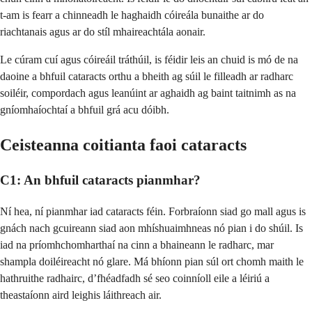
t-am is fearr a chinneadh le haghaidh cóireála bunaithe ar do
riachtanais agus ar do stíl mhaireachtála aonair.
Le cúram cuí agus cóireáil tráthúil, is féidir leis an chuid is mó de na
daoine a bhfuil cataracts orthu a bheith ag súil le filleadh ar radharc
soiléir, compordach agus leanúint ar aghaidh ag baint taitnimh as na
gníomhaíochtaí a bhfuil grá acu dóibh.
Ceisteanna coitianta faoi cataracts
C1: An bhfuil cataracts pianmhar?
Ní hea, ní pianmhar iad cataracts féin. Forbraíonn siad go mall agus is
gnách nach gcuireann siad aon mhíshuaimhneas nó pian i do shúil. Is
iad na príomhchomharthaí na cinn a bhaineann le radharc, mar
shampla doiléireacht nó glare. Má bhíonn pian súl ort chomh maith le
hathruithe radhairc, d’fhéadfadh sé seo coinníoll eile a léiriú a
theastaíonn aird leighis láithreach air.