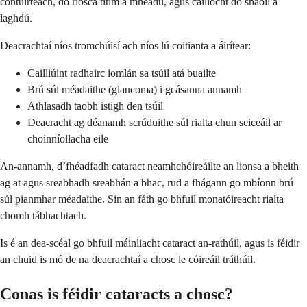
contúirteach, do riosca titim a mhéadú, agus cáilíocht do shaoil a
laghdú.
Deacrachtaí níos tromchúisí ach níos lú coitianta a áirítear:
Cailliúint radhairc iomlán sa tsúil atá buailte
Brú súl méadaithe (glaucoma) i gcásanna annamh
Athlasadh taobh istigh den tsúil
Deacracht ag déanamh scrúduithe súl rialta chun seiceáil ar
choinníollacha eile
An-annamh, d’fhéadfadh cataract neamhchóireáilte an lionsa a bheith
ag at agus sreabhadh sreabhán a bhac, rud a fhágann go mbíonn brú
súl pianmhar méadaithe. Sin an fáth go bhfuil monatóireacht rialta
chomh tábhachtach.
Is é an dea-scéal go bhfuil máinliacht cataract an-rathúil, agus is féidir
an chuid is mó de na deacrachtaí a chosc le cóireáil tráthúil.
Conas is féidir cataracts a chosc?