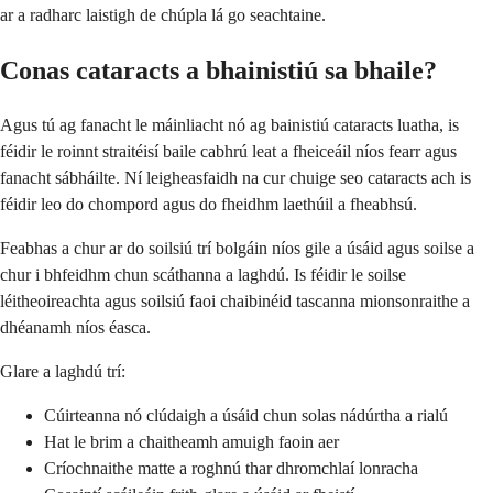
ar a radharc laistigh de chúpla lá go seachtaine.
Conas cataracts a bhainistiú sa bhaile?
Agus tú ag fanacht le máinliacht nó ag bainistiú cataracts luatha, is
féidir le roinnt straitéisí baile cabhrú leat a fheiceáil níos fearr agus
fanacht sábháilte. Ní leigheasfaidh na cur chuige seo cataracts ach is
féidir leo do chompord agus do fheidhm laethúil a fheabhsú.
Feabhas a chur ar do soilsiú trí bolgáin níos gile a úsáid agus soilse a
chur i bhfeidhm chun scáthanna a laghdú. Is féidir le soilse
léitheoireachta agus soilsiú faoi chaibinéid tascanna mionsonraithe a
dhéanamh níos éasca.
Glare a laghdú trí:
Cúirteanna nó clúdaigh a úsáid chun solas nádúrtha a rialú
Hat le brim a chaitheamh amuigh faoin aer
Críochnaithe matte a roghnú thar dhromchlaí lonracha