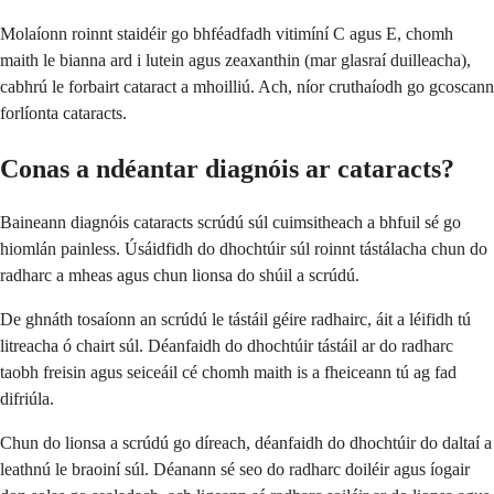
Molaíonn roinnt staidéir go bhféadfadh vitimíní C agus E, chomh
maith le bianna ard i lutein agus zeaxanthin (mar glasraí duilleacha),
cabhrú le forbairt cataract a mhoilliú. Ach, níor cruthaíodh go gcoscann
forlíonta cataracts.
Conas a ndéantar diagnóis ar cataracts?
Baineann diagnóis cataracts scrúdú súl cuimsitheach a bhfuil sé go
hiomlán painless. Úsáidfidh do dhochtúir súl roinnt tástálacha chun do
radharc a mheas agus chun lionsa do shúil a scrúdú.
De ghnáth tosaíonn an scrúdú le tástáil géire radhairc, áit a léifidh tú
litreacha ó chairt súl. Déanfaidh do dhochtúir tástáil ar do radharc
taobh freisin agus seiceáil cé chomh maith is a fheiceann tú ag fad
difriúla.
Chun do lionsa a scrúdú go díreach, déanfaidh do dhochtúir do daltaí a
leathnú le braoiní súl. Déanann sé seo do radharc doiléir agus íogair