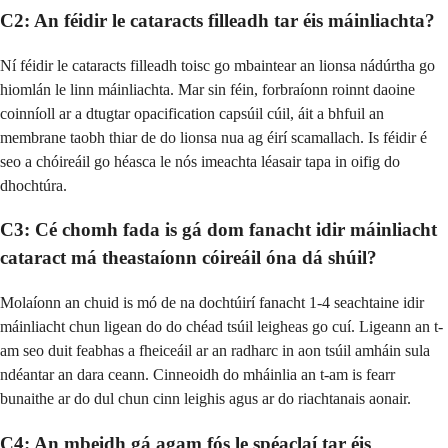
C2: An féidir le cataracts filleadh tar éis máinliachta?
Ní féidir le cataracts filleadh toisc go mbaintear an lionsa nádúrtha go
hiomlán le linn máinliachta. Mar sin féin, forbraíonn roinnt daoine
coinníoll ar a dtugtar opacification capsúil cúil, áit a bhfuil an
membrane taobh thiar de do lionsa nua ag éirí scamallach. Is féidir é
seo a chóireáil go héasca le nós imeachta léasair tapa in oifig do
dhochtúra.
C3: Cé chomh fada is gá dom fanacht idir máinliacht
cataract má theastaíonn cóireáil óna dá shúil?
Molaíonn an chuid is mó de na dochtúirí fanacht 1-4 seachtaine idir
máinliacht chun ligean do do chéad tsúil leigheas go cuí. Ligeann an t-
am seo duit feabhas a fheiceáil ar an radharc in aon tsúil amháin sula
ndéantar an dara ceann. Cinneoidh do mháinlia an t-am is fearr
bunaithe ar do dul chun cinn leighis agus ar do riachtanais aonair.
C4: An mbeidh gá agam fós le spéaclaí tar éis