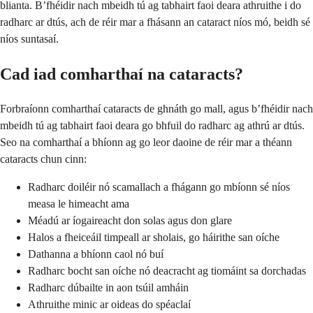
blianta. B’fhéidir nach mbeidh tú ag tabhairt faoi deara athruithe i do
radharc ar dtús, ach de réir mar a fhásann an cataract níos mó, beidh sé
níos suntasaí.
Cad iad comharthaí na cataracts?
Forbraíonn comharthaí cataracts de ghnáth go mall, agus b’fhéidir nach
mbeidh tú ag tabhairt faoi deara go bhfuil do radharc ag athrú ar dtús.
Seo na comharthaí a bhíonn ag go leor daoine de réir mar a théann
cataracts chun cinn:
Radharc doiléir nó scamallach a fhágann go mbíonn sé níos
measa le himeacht ama
Méadú ar íogaireacht don solas agus don glare
Halos a fheiceáil timpeall ar sholais, go háirithe san oíche
Dathanna a bhíonn caol nó buí
Radharc bocht san oíche nó deacracht ag tiomáint sa dorchadas
Radharc dúbailte in aon tsúil amháin
Athruithe minic ar oideas do spéaclaí