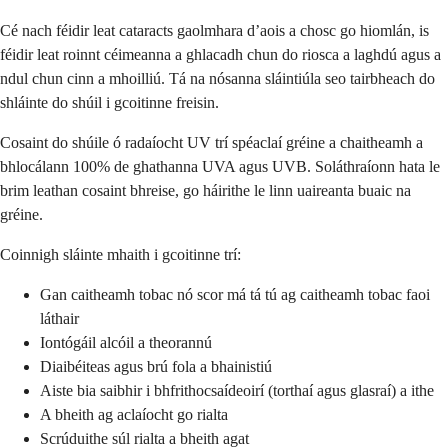
Cé nach féidir leat cataracts gaolmhara d’aois a chosc go hiomlán, is
féidir leat roinnt céimeanna a ghlacadh chun do riosca a laghdú agus a
ndul chun cinn a mhoilliú. Tá na nósanna sláintiúla seo tairbheach do
shláinte do shúil i gcoitinne freisin.
Cosaint do shúile ó radaíocht UV trí spéaclaí gréine a chaitheamh a
bhlocálann 100% de ghathanna UVA agus UVB. Soláthraíonn hata le
brim leathan cosaint bhreise, go háirithe le linn uaireanta buaic na
gréine.
Coinnigh sláinte mhaith i gcoitinne trí:
Gan caitheamh tobac nó scor má tá tú ag caitheamh tobac faoi
láthair
Iontógáil alcóil a theorannú
Diaibéiteas agus brú fola a bhainistiú
Aiste bia saibhir i bhfrithocsaídeoirí (torthaí agus glasraí) a ithe
A bheith ag aclaíocht go rialta
Scrúduithe súl rialta a bheith agat