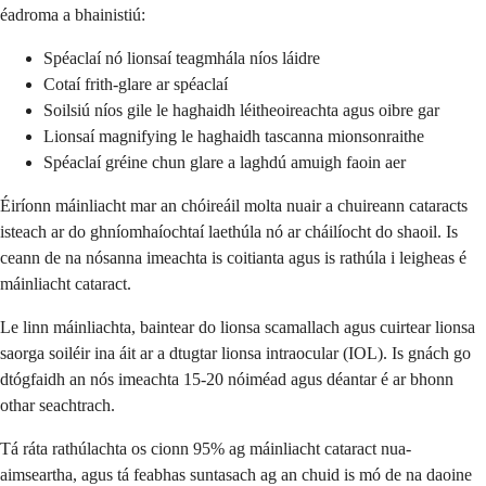
éadroma a bhainistiú:
Spéaclaí nó lionsaí teagmhála níos láidre
Cotaí frith-glare ar spéaclaí
Soilsiú níos gile le haghaidh léitheoireachta agus oibre gar
Lionsaí magnifying le haghaidh tascanna mionsonraithe
Spéaclaí gréine chun glare a laghdú amuigh faoin aer
Éiríonn máinliacht mar an chóireáil molta nuair a chuireann cataracts
isteach ar do ghníomhaíochtaí laethúla nó ar cháilíocht do shaoil. Is
ceann de na nósanna imeachta is coitianta agus is rathúla i leigheas é
máinliacht cataract.
Le linn máinliachta, baintear do lionsa scamallach agus cuirtear lionsa
saorga soiléir ina áit ar a dtugtar lionsa intraocular (IOL). Is gnách go
dtógfaidh an nós imeachta 15-20 nóiméad agus déantar é ar bhonn
othar seachtrach.
Tá ráta rathúlachta os cionn 95% ag máinliacht cataract nua-
aimseartha, agus tá feabhas suntasach ag an chuid is mó de na daoine