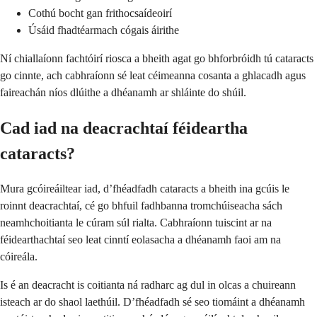
Cothú bocht gan frithocsaídeoirí
Úsáid fhadtéarmach cógais áirithe
Ní chiallaíonn fachtóirí riosca a bheith agat go bhforbróidh tú cataracts
go cinnte, ach cabhraíonn sé leat céimeanna cosanta a ghlacadh agus
faireachán níos dlúithe a dhéanamh ar shláinte do shúil.
Cad iad na deacrachtaí féideartha
cataracts?
Mura gcóireáiltear iad, d’fhéadfadh cataracts a bheith ina gcúis le
roinnt deacrachtaí, cé go bhfuil fadhbanna tromchúiseacha sách
neamhchoitianta le cúram súl rialta. Cabhraíonn tuiscint ar na
féidearthachtaí seo leat cinntí eolasacha a dhéanamh faoi am na
cóireála.
Is é an deacracht is coitianta ná radharc ag dul in olcas a chuireann
isteach ar do shaol laethúil. D’fhéadfadh sé seo tiomáint a dhéanamh