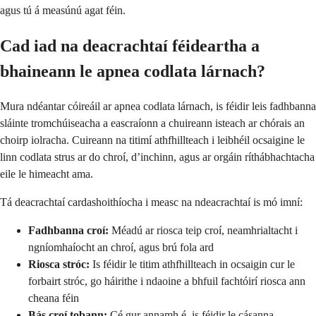
agus tú á measúnú agat féin.
Cad iad na deacrachtaí féideartha a
bhaineann le apnea codlata lárnach?
Mura ndéantar cóireáil ar apnea codlata lárnach, is féidir leis fadhbanna
sláinte tromchúiseacha a eascraíonn a chuireann isteach ar chórais an
choirp iolracha. Cuireann na titimí athfhillteach i leibhéil ocsaigine le
linn codlata strus ar do chroí, d’inchinn, agus ar orgáin ríthábhachtacha
eile le himeacht ama.
Tá deacrachtaí cardashoithíocha i measc na ndeacrachtaí is mó imní:
Fadhbanna croí:
Méadú ar riosca teip croí, neamhrialtacht i
ngníomhaíocht an chroí, agus brú fola ard
Riosca stróc:
Is féidir le titim athfhillteach in ocsaigin cur le
forbairt stróc, go háirithe i ndaoine a bhfuil fachtóirí riosca ann
cheana féin
Bás croí tobann:
Cé gur annamh é, is féidir le cásanna