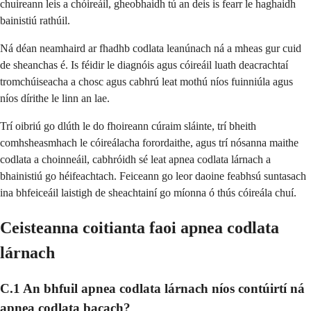
chuireann leis a chóireáil, gheobhaidh tú an deis is fearr le haghaidh
bainistiú rathúil.
Ná déan neamhaird ar fhadhb codlata leanúnach ná a mheas gur cuid
de sheanchas é. Is féidir le diagnóis agus cóireáil luath deacrachtaí
tromchúiseacha a chosc agus cabhrú leat mothú níos fuinniúla agus
níos dírithe le linn an lae.
Trí oibriú go dlúth le do fhoireann cúraim sláinte, trí bheith
comhsheasmhach le cóireálacha forordaithe, agus trí nósanna maithe
codlata a choinneáil, cabhróidh sé leat apnea codlata lárnach a
bhainistiú go héifeachtach. Feiceann go leor daoine feabhsú suntasach
ina bhfeiceáil laistigh de sheachtainí go míonna ó thús cóireála chuí.
Ceisteanna coitianta faoi apnea codlata
lárnach
C.1 An bhfuil apnea codlata lárnach níos contúirtí ná
apnea codlata bacach?