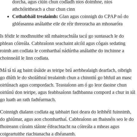
dorcha, agus ciúin chun codladh níos doimhne, níos
athchóiritheach a chur chun cinn
Cothabháil trealaimh:
Glan agus coinnigh do CPAP nó do
ghléasanna análaithe eile de réir threoracha an mhonaróra
Is féidir le modhnuithe stíl mhaireachtála tacú go suntasach le do
phlean cóireála. Cabhraíonn seachaint alcóil agus cógais sedating
roimh am codlata le comharthaí nádúrtha análaithe do inchinne a
choinneáil le linn codlata.
Má tá tú ag baint úsáide as teiripe brú aerbhealaigh dearfach, oibrigh
go dlúth le do sholáthraí trealaimh chun a chinntiú go bhfuil an masc
oiriúnach agus compordach. Teastaíonn am ó go leor daoine chun
oiriúnú don teiripe, agus feabhsaíonn fadhbanna compord a chur in iúl
go luath an rath fadtéarmach.
Coinnigh dialann codlata ag tabhairt faoi deara do leibhéil fuinnimh,
do ghiúmar, agus aon chomharthaí. Cabhraíonn an fhaisnéis seo le do
fhoireann cúraim sláinte éifeachtacht na cóireála a mheas agus
coigeartuithe riachtanacha a dhéanamh.