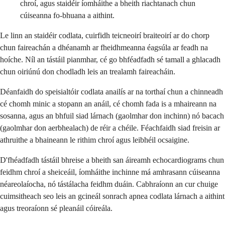
chroí, agus staidéir íomháithe a bheith riachtanach chun
cúiseanna fo-bhuana a aithint.
Le linn an staidéir codlata, cuirfidh teicneoirí braiteoirí ar do chorp
chun faireachán a dhéanamh ar fheidhmeanna éagsúla ar feadh na
hoíche. Níl an tástáil pianmhar, cé go bhféadfadh sé tamall a ghlacadh
chun oiriúnú don chodladh leis an trealamh faireacháin.
Déanfaidh do speisialtóir codlata anailís ar na torthaí chun a chinneadh
cé chomh minic a stopann an anáil, cé chomh fada is a mhaireann na
sosanna, agus an bhfuil siad lárnach (gaolmhar don inchinn) nó bacach
(gaolmhar don aerbhealach) de réir a chéile. Féachfaidh siad freisin ar
athruithe a bhaineann le rithim chroí agus leibhéil ocsaigine.
D'fhéadfadh tástáil bhreise a bheith san áireamh echocardiograms chun
feidhm chroí a sheiceáil, íomháithe inchinne má amhrasann cúiseanna
néareolaíocha, nó tástálacha feidhm duáin. Cabhraíonn an cur chuige
cuimsitheach seo leis an gcineál sonrach apnea codlata lárnach a aithint
agus treoraíonn sé pleanáil cóireála.