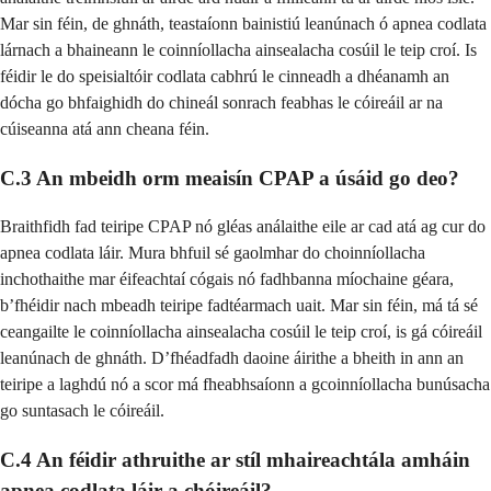
Mar sin féin, de ghnáth, teastaíonn bainistiú leanúnach ó apnea codlata
lárnach a bhaineann le coinníollacha ainsealacha cosúil le teip croí. Is
féidir le do speisialtóir codlata cabhrú le cinneadh a dhéanamh an
dócha go bhfaighidh do chineál sonrach feabhas le cóireáil ar na
cúiseanna atá ann cheana féin.
C.3 An mbeidh orm meaisín CPAP a úsáid go deo?
Braithfidh fad teiripe CPAP nó gléas análaithe eile ar cad atá ag cur do
apnea codlata láir. Mura bhfuil sé gaolmhar do choinníollacha
inchothaithe mar éifeachtaí cógais nó fadhbanna míochaine géara,
b’fhéidir nach mbeadh teiripe fadtéarmach uait. Mar sin féin, má tá sé
ceangailte le coinníollacha ainsealacha cosúil le teip croí, is gá cóireáil
leanúnach de ghnáth. D’fhéadfadh daoine áirithe a bheith in ann an
teiripe a laghdú nó a scor má fheabhsaíonn a gcoinníollacha bunúsacha
go suntasach le cóireáil.
C.4 An féidir athruithe ar stíl mhaireachtála amháin
apnea codlata láir a chóireáil?