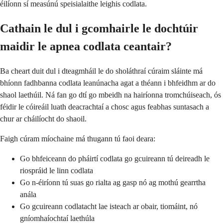
éilíonn sí measúnú speisialaithe leighis codlata.
Cathain le dul i gcomhairle le dochtúir
maidir le apnea codlata ceantair?
Ba cheart duit dul i dteagmháil le do sholáthraí cúraim sláinte má
bhíonn fadhbanna codlata leanúnacha agat a théann i bhfeidhm ar do
shaol laethúil. Ná fan go dtí go mbeidh na hairíonna tromchúiseach, ós
féidir le cóireáil luath deacrachtaí a chosc agus feabhas suntasach a
chur ar cháilíocht do shaoil.
Faigh cúram míochaine má thugann tú faoi deara:
Go bhfeiceann do pháirtí codlata go gcuireann tú deireadh le
riospráid le linn codlata
Go n-éiríonn tú suas go rialta ag gasp nó ag mothú gearrtha
anála
Go gcuireann codlatacht lae isteach ar obair, tiomáint, nó
gníomhaíochtaí laethúla