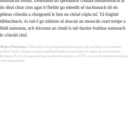
bunúsacha freisin. Déanfaidh do speisialtóir codlata monatóireacht ar
do dhul chun cinn agus b’fhéidir go mbeidh sé riachtanach dó do
phlean cóireála a choigeartú le linn na chéad cúpla mí. Tá foighid
tábhachtach, ós rud é go mbíonn sé deacair an meascán ceart teiripe a
fháil uaireanta, ach feiceann an chuid is mó daoine feabhas suntasach
le cóireáil chuí.
Medical Disclaimer:
This article is for informational purposes only and does not constitute
medical advice. Always consult a qualified healthcare provider for diagnosis and treatment
decisions. If you are experiencing a medical emergency, call 911 or go to the nearest emergency
room immediately.