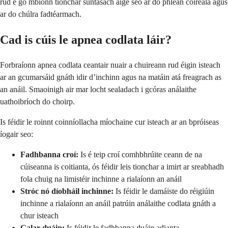
rud é go mbíonn tionchar suntasach aige seo ar do phlean cóireála agus
ar do chúlra fadtéarmach.
Cad is cúis le apnea codlata láir?
Forbraíonn apnea codlata ceantair nuair a chuireann rud éigin isteach
ar an gcumarsáid gnáth idir d’inchinn agus na matáin atá freagrach as
an anáil. Smaoinigh air mar locht sealadach i gcóras análaithe
uathoibríoch do choirp.
Is féidir le roinnt coinníollacha míochaine cur isteach ar an bpróiseas
íogair seo:
Fadhbanna croí:
Is é teip croí comhbhrúite ceann de na
cúiseanna is coitianta, ós féidir leis tionchar a imirt ar sreabhadh
fola chuig na limistéir inchinne a rialaíonn an anáil
Stróc nó díobháil inchinne:
Is féidir le damáiste do réigiúin
inchinne a rialaíonn an anáil patrúin análaithe codlata gnáth a
chur isteach
Galar duáin:
Is féidir le fadhbanna duáin adianta