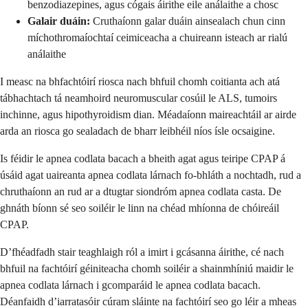
benzodiazepines, agus cógais áirithe eile análaithe a chosc
Galair duáin:
Cruthaíonn galar duáin ainsealach chun cinn
míchothromaíochtaí ceimiceacha a chuireann isteach ar rialú
análaithe
I measc na bhfachtóirí riosca nach bhfuil chomh coitianta ach atá
tábhachtach tá neamhoird neuromuscular cosúil le ALS, tumoirs
inchinne, agus hipothyroidism dian. Méadaíonn maireachtáil ar airde
arda an riosca go sealadach de bharr leibhéil níos ísle ocsaigine.
Is féidir le apnea codlata bacach a bheith agat agus teiripe CPAP á
úsáid agat uaireanta apnea codlata lárnach fo-bhláth a nochtadh, rud a
chruthaíonn an rud ar a dtugtar siondróm apnea codlata casta. De
ghnáth bíonn sé seo soiléir le linn na chéad mhíonna de chóireáil
CPAP.
D’fhéadfadh stair teaghlaigh ról a imirt i gcásanna áirithe, cé nach
bhfuil na fachtóirí géiniteacha chomh soiléir a shainmhíniú maidir le
apnea codlata lárnach i gcomparáid le apnea codlata bacach.
Déanfaidh d’iarratasóir cúram sláinte na fachtóirí seo go léir a mheas