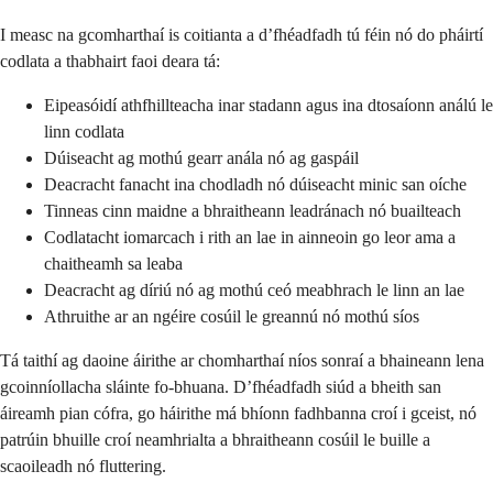
I measc na gcomharthaí is coitianta a d’fhéadfadh tú féin nó do pháirtí
codlata a thabhairt faoi deara tá:
Eipeasóidí athfhillteacha inar stadann agus ina dtosaíonn análú le
linn codlata
Dúiseacht ag mothú gearr anála nó ag gaspáil
Deacracht fanacht ina chodladh nó dúiseacht minic san oíche
Tinneas cinn maidne a bhraitheann leadránach nó buailteach
Codlatacht iomarcach i rith an lae in ainneoin go leor ama a
chaitheamh sa leaba
Deacracht ag díriú nó ag mothú ceó meabhrach le linn an lae
Athruithe ar an ngéire cosúil le greannú nó mothú síos
Tá taithí ag daoine áirithe ar chomharthaí níos sonraí a bhaineann lena
gcoinníollacha sláinte fo-bhuana. D’fhéadfadh siúd a bheith san
áireamh pian cófra, go háirithe má bhíonn fadhbanna croí i gceist, nó
patrúin bhuille croí neamhrialta a bhraitheann cosúil le buille a
scaoileadh nó fluttering.