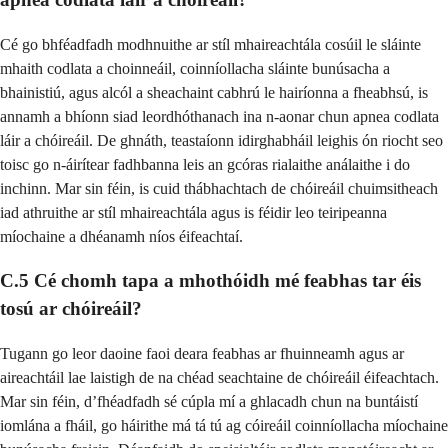
Cé go bhféadfadh modhnuithe ar stíl mhaireachtála cosúil le sláinte
mhaith codlata a choinneáil, coinníollacha sláinte bunúsacha a
bhainistiú, agus alcól a sheachaint cabhrú le hairíonna a fheabhsú, is
annamh a bhíonn siad leordhóthanach ina n-aonar chun apnea codlata
láir a chóireáil. De ghnáth, teastaíonn idirghabháil leighis ón riocht seo
toisc go n-áirítear fadhbanna leis an gcóras rialaithe análaithe i do
inchinn. Mar sin féin, is cuid thábhachtach de chóireáil chuimsitheach
iad athruithe ar stíl mhaireachtála agus is féidir leo teiripeanna
míochaine a dhéanamh níos éifeachtaí.
C.5 Cé chomh tapa a mhothóidh mé feabhas tar éis
tosú ar chóireáil?
Tugann go leor daoine faoi deara feabhas ar fhuinneamh agus ar
aireachtáil lae laistigh de na chéad seachtaine de chóireáil éifeachtach.
Mar sin féin, d’fhéadfadh sé cúpla mí a ghlacadh chun na buntáistí
iomlána a fháil, go háirithe má tá tú ag cóireáil coinníollacha míochaine