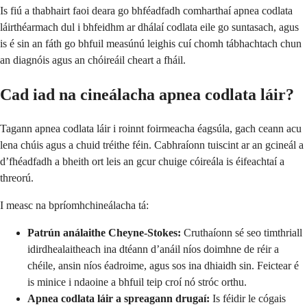
Is fiú a thabhairt faoi deara go bhféadfadh comharthaí apnea codlata
láirthéarmach dul i bhfeidhm ar dhálaí codlata eile go suntasach, agus
is é sin an fáth go bhfuil measúnú leighis cuí chomh tábhachtach chun
an diagnóis agus an chóireáil cheart a fháil.
Cad iad na cineálacha apnea codlata láir?
Tagann apnea codlata láir i roinnt foirmeacha éagsúla, gach ceann acu
lena chúis agus a chuid tréithe féin. Cabhraíonn tuiscint ar an gcineál a
d’fhéadfadh a bheith ort leis an gcur chuige cóireála is éifeachtaí a
threorú.
I measc na bpríomhchineálacha tá:
Patrún análaithe Cheyne-Stokes:
Cruthaíonn sé seo timthriall
idirdhealaitheach ina dtéann d’anáil níos doimhne de réir a
chéile, ansin níos éadroime, agus sos ina dhiaidh sin. Feictear é
is minice i ndaoine a bhfuil teip croí nó stróc orthu.
Apnea codlata láir a spreagann drugaí:
Is féidir le cógais