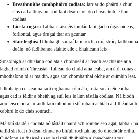
Breathnuithe comhpháirtí codlata:
Iarr ar do pháirtí a chur
síos cad a thugann siad faoi deara faoi do chosnaimh le linn
codlata
Liosta cógais:
Tabhair faisnéis iomlán faoi gach cógas oideas,
forlíontaí, agus drugaí thar an gcuntar
Stair leighis:
Ullmhaigh sonraí faoi riocht croí, stróc, fadhbanna
duáin, nó fadhbanna sláinte eile a bhaineann leis
Smaoinigh ar dhialann codlata a choinneáil ar feadh seachtaine ar a
laghad roimh d’fhreastal. Taifead do chuid ama leaba, am éirí, conas a
mhothaíonn tú ar maidin, agus aon chomharthaí oíche ar cuimhin leat.
Ullmhaigh ceisteanna faoi roghanna cóireála, fo-iarsmaí féideartha,
agus cad is féidir a bheith ag súil leis le linn tástála codlata. Ná bíodh
aon leisce ort a iarraidh faoi mhodhnú stíl mhaireachtála a d’fhéadfadh
cabhrú le do chás sonrach.
Má bhí staidéir codlata nó tástáil chairdiach roimhe seo agat, tabhair na
taifid sin leat nó déan cinnte go bhfuil rochtain ag do dhochtúir orthu.
Cuidíonn an fhaisnéis seo le tástáil dhúbláilte a sheachaint agus