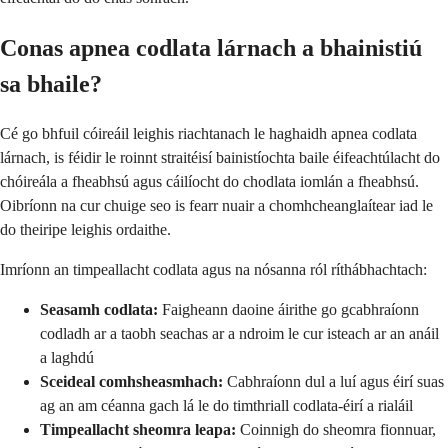
Conas apnea codlata lárnach a bhainistiú
sa bhaile?
Cé go bhfuil cóireáil leighis riachtanach le haghaidh apnea codlata
lárnach, is féidir le roinnt straitéisí bainistíochta baile éifeachtúlacht do
chóireála a fheabhsú agus cáilíocht do chodlata iomlán a fheabhsú.
Oibríonn na cur chuige seo is fearr nuair a chomhcheanglaítear iad le
do theiripe leighis ordaithe.
Imríonn an timpeallacht codlata agus na nósanna ról ríthábhachtach:
Seasamh codlata:
Faigheann daoine áirithe go gcabhraíonn
codladh ar a taobh seachas ar a ndroim le cur isteach ar an anáil
a laghdú
Sceideal comhsheasmhach:
Cabhraíonn dul a luí agus éirí suas
ag an am céanna gach lá le do timthriall codlata-éirí a rialáil
Timpeallacht sheomra leapa:
Coinnigh do sheomra fionnuar,