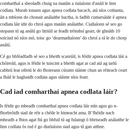
comharthaí a sheoladh chuig na matáin a rialaíonn d'anáil le linn
codlata. Murab ionann agus apnea codlata bacach, atá níos coitianta,
áit a mbíonn do chonair análaithe bactha, is fadhb cumarsáide é apnea
codlata láir idir do chroí agus matáin análaithe. Ciallaíonn sé seo go
stopann tú ag análú go litriúil ar feadh tréimhsí gearr, de ghnáth 10
soicind nó níos mó, toisc go ‘dearmadtaíonn’ do chroí a rá le do chorp
análú.
Cé go bhféadfadh sé seo a bheith scanrúil, is féidir apnea codlata láir a
chóireáil, agus is féidir le tuiscint a bheith agat ar cad atá ag tarlú
cabhrú leat oibriú le do fhoireann cúraim sláinte chun an réiteach ceart
a fháil le haghaidh codlata agus sláinte níos fearr.
Cad iad comharthaí apnea codlata láir?
Is féidir go mbeadh comharthaí apnea codlata láir mín agus go n-
fhorbróidh siad de réir a chéile le himeacht ama. B’fhéidir nach
mbeadh a fhios agat fiú go bhfuil tú ag fulaingt ó bhriseadh análaithe le
linn codlata ós rud é go dtarlaíonn siad agus tú gan aithne.