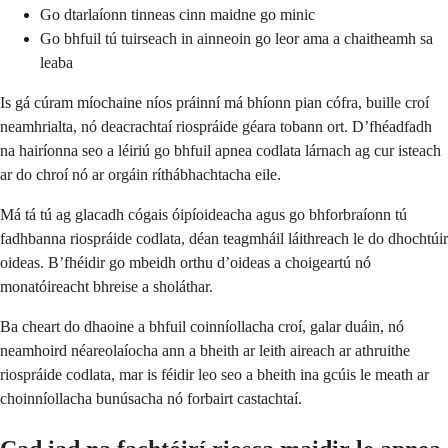
Go dtarlaíonn tinneas cinn maidne go minic
Go bhfuil tú tuirseach in ainneoin go leor ama a chaitheamh sa
leaba
Is gá cúram míochaine níos práinní má bhíonn pian cófra, buille croí
neamhrialta, nó deacrachtaí riospráide géara tobann ort. D’fhéadfadh
na hairíonna seo a léiriú go bhfuil apnea codlata lárnach ag cur isteach
ar do chroí nó ar orgáin ríthábhachtacha eile.
Má tá tú ag glacadh cógais óipíoideacha agus go bhforbraíonn tú
fadhbanna riospráide codlata, déan teagmháil láithreach le do dhochtúir
oideas. B’fhéidir go mbeidh orthu d’oideas a choigeartú nó
monatóireacht bhreise a sholáthar.
Ba cheart do dhaoine a bhfuil coinníollacha croí, galar duáin, nó
neamhoird néareolaíocha ann a bheith ar leith aireach ar athruithe
riospráide codlata, mar is féidir leo seo a bheith ina gcúis le meath ar
choinníollacha bunúsacha nó forbairt castachtaí.