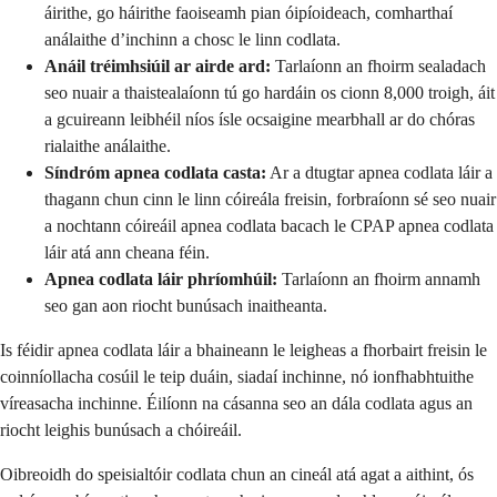
áirithe, go háirithe faoiseamh pian óipíoideach, comharthaí
análaithe d’inchinn a chosc le linn codlata.
Anáil tréimhsiúil ar airde ard:
Tarlaíonn an fhoirm sealadach
seo nuair a thaistealaíonn tú go hardáin os cionn 8,000 troigh, áit
a gcuireann leibhéil níos ísle ocsaigine mearbhall ar do chóras
rialaithe análaithe.
Síndróm apnea codlata casta:
Ar a dtugtar apnea codlata láir a
thagann chun cinn le linn cóireála freisin, forbraíonn sé seo nuair
a nochtann cóireáil apnea codlata bacach le CPAP apnea codlata
láir atá ann cheana féin.
Apnea codlata láir phríomhúil:
Tarlaíonn an fhoirm annamh
seo gan aon riocht bunúsach inaitheanta.
Is féidir apnea codlata láir a bhaineann le leigheas a fhorbairt freisin le
coinníollacha cosúil le teip duáin, siadaí inchinne, nó ionfhabhtuithe
víreasacha inchinne. Éilíonn na cásanna seo an dála codlata agus an
riocht leighis bunúsach a chóireáil.
Oibreoidh do speisialtóir codlata chun an cineál atá agat a aithint, ós