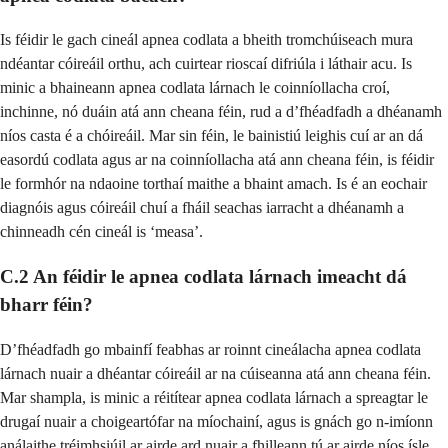
Is féidir le gach cineál apnea codlata a bheith tromchúiseach mura
ndéantar cóireáil orthu, ach cuirtear rioscaí difriúla i láthair acu. Is
minic a bhaineann apnea codlata lárnach le coinníollacha croí,
inchinne, nó duáin atá ann cheana féin, rud a d’fhéadfadh a dhéanamh
níos casta é a chóireáil. Mar sin féin, le bainistiú leighis cuí ar an dá
easordú codlata agus ar na coinníollacha atá ann cheana féin, is féidir
le formhór na ndaoine torthaí maithe a bhaint amach. Is é an eochair
diagnóis agus cóireáil chuí a fháil seachas iarracht a dhéanamh a
chinneadh cén cineál is ‘measa’.
C.2 An féidir le apnea codlata lárnach imeacht dá
bharr féin?
D’fhéadfadh go mbainfí feabhas ar roinnt cineálacha apnea codlata
lárnach nuair a dhéantar cóireáil ar na cúiseanna atá ann cheana féin.
Mar shampla, is minic a réitítear apnea codlata lárnach a spreagtar le
drugaí nuair a choigeartófar na míochainí, agus is gnách go n-imíonn
análaithe tréimhsiúil ar airde ard nuair a fhilleann tú ar airde níos ísle.