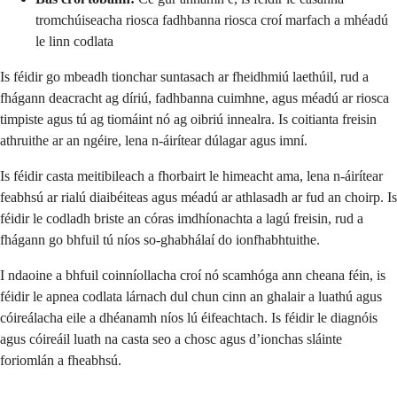
tromchúiseacha riosca fadhbanna riosca croí marfach a mhéadú
le linn codlata
Is féidir go mbeadh tionchar suntasach ar fheidhmiú laethúil, rud a
fhágann deacracht ag díriú, fadhbanna cuimhne, agus méadú ar riosca
timpiste agus tú ag tiomáint nó ag oibriú innealra. Is coitianta freisin
athruithe ar an ngéire, lena n-áirítear dúlagar agus imní.
Is féidir casta meitibileach a fhorbairt le himeacht ama, lena n-áirítear
feabhsú ar rialú diaibéiteas agus méadú ar athlasadh ar fud an choirp. Is
féidir le codladh briste an córas imdhíonachta a lagú freisin, rud a
fhágann go bhfuil tú níos so-ghabhálaí do ionfhabhtuithe.
I ndaoine a bhfuil coinníollacha croí nó scamhóga ann cheana féin, is
féidir le apnea codlata lárnach dul chun cinn an ghalair a luathú agus
cóireálacha eile a dhéanamh níos lú éifeachtach. Is féidir le diagnóis
agus cóireáil luath na casta seo a chosc agus d’ionchas sláinte
foriomlán a fheabhsú.