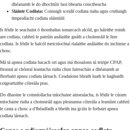
dhéanamh le do dhochtúir faoi bhearta coisctheacha
Sláinte Codlata:
Coinnigh sceidil codlata rialta agus cruthaigh
timpeallacht codlata sláintiúil
Is féidir le seachaint ó thomhaltas iomarcach alcóil, go háirithe roimh
am codlata, cabhrú le patrúin análaithe gnáth a choinneáil le linn
codlata. Is féidir le halcól meicníochtaí rialaithe análaithe do inchinne a
chosc.
Má tá apnea codlata bacach ort agus má thosaíonn tú teiripe CPAP,
freastal ar chónraí leantacha rialta chun faireachán a dhéanamh ar
fhorbairt apnea codlata lárnach. Ceadaíonn bhrath luath le haghaidh
coigeartuithe cóireála pras.
Do dhaoine le coinníollacha míochaine ainsealacha, is féidir le cúram
míochaine rialta a choinneáil agus pleananna cóireála a leanúint cabhrú
le casta a chosc a d'fhéadfadh a bheith ina gcúis le forbairt apnea
codlata lárnach.