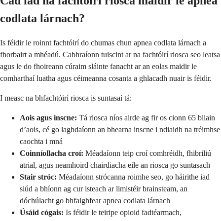
Cad iad na fachtóirí riosca maidir le apnea
codlata lárnach?
Is féidir le roinnt fachtóirí do chumas chun apnea codlata lárnach a
fhorbairt a mhéadú. Cabhraíonn tuiscint ar na fachtóirí riosca seo leatsa
agus le do fhoireann cúraim sláinte fanacht ar an eolas maidir le
comharthaí luatha agus céimeanna cosanta a ghlacadh nuair is féidir.
I measc na bhfachtóirí riosca is suntasaí tá:
Aois agus inscne:
Tá riosca níos airde ag fir os cionn 65 bliain
d’aois, cé go laghdaíonn an bhearna inscne i ndiaidh na tréimhse
caochta i mná
Coinníollacha croí:
Méadaíonn teip croí comhréidh, fhibriliú
atrial, agus neamhoird chairdiacha eile an riosca go suntasach
Stair stróc:
Méadaíonn strócanna roimhe seo, go háirithe iad
siúd a bhíonn ag cur isteach ar limistéir brainsteam, an
dóchúlacht go bhfaighfear apnea codlata lárnach
Úsáid cógais:
Is féidir le teiripe opioid fadtéarmach,