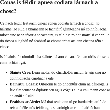
Conas is féidir apnea codlata lárnach a
chosc?
Cé nach féidir leat gach cineál apnea codlata lárnach a chosc, go
háirithe iad siúd a bhaineann le fachtóirí géiniteacha nó coinníollacha
míochaine nach féidir a sheachaint, is féidir le roinnt straitéisí cabhrú le
do riosca a laghdú nó feabhsú ar chomharthaí atá ann cheana féin a
chosc.
Is é bainistiú coinníollacha sláinte atá ann cheana féin an uirlis chosc is
cumhachtaí agat:
Sláinte Croí:
Lean moltaí do chardiolóir maidir le teip croí nó
coinníollacha cairdiacha eile
Bainistiú Cógais:
Oibríonn le do dhochtúir chun na dáileoga is
ísle éifeachtacha óipíoideach agus cógais eile a chuireann cosc ar
an anáil a úsáid
Feabhas ar Airde:
Má thaistealaíonn tú go hardairde, ardú de
réir a chéile más féidir agus smaoinigh ar chomhairliúchán a