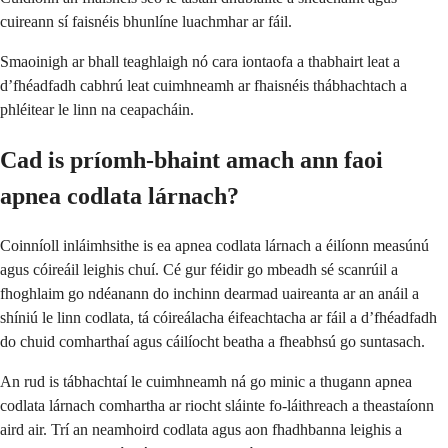
cuireann sí faisnéis bhunlíne luachmhar ar fáil.
Smaoinigh ar bhall teaghlaigh nó cara iontaofa a thabhairt leat a
d’fhéadfadh cabhrú leat cuimhneamh ar fhaisnéis thábhachtach a
phléitear le linn na ceapacháin.
Cad is príomh-bhaint amach ann faoi
apnea codlata lárnach?
Coinníoll inláimhsithe is ea apnea codlata lárnach a éilíonn measúnú
agus cóireáil leighis chuí. Cé gur féidir go mbeadh sé scanrúil a
fhoghlaim go ndéanann do inchinn dearmad uaireanta ar an anáil a
shíniú le linn codlata, tá cóireálacha éifeachtacha ar fáil a d’fhéadfadh
do chuid comharthaí agus cáilíocht beatha a fheabhsú go suntasach.
An rud is tábhachtaí le cuimhneamh ná go minic a thugann apnea
codlata lárnach comhartha ar riocht sláinte fo-láithreach a theastaíonn
aird air. Trí an neamhoird codlata agus aon fhadhbanna leighis a