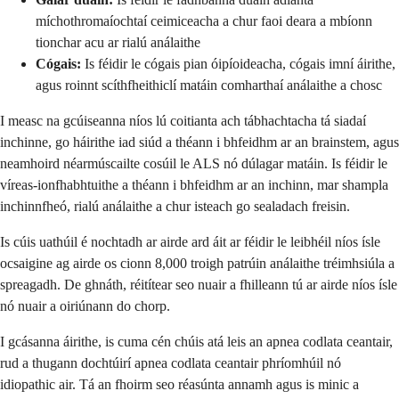
míchothromaíochtaí ceimiceacha a chur faoi deara a mbíonn
tionchar acu ar rialú análaithe
Cógais:
Is féidir le cógais pian óipíoideacha, cógais imní áirithe,
agus roinnt scíthfheithiclí matáin comharthaí análaithe a chosc
I measc na gcúiseanna níos lú coitianta ach tábhachtacha tá siadaí
inchinne, go háirithe iad siúd a théann i bhfeidhm ar an brainstem, agus
neamhoird néarmúscailte cosúil le ALS nó dúlagar matáin. Is féidir le
víreas-ionfhabhtuithe a théann i bhfeidhm ar an inchinn, mar shampla
inchinnfheó, rialú análaithe a chur isteach go sealadach freisin.
Is cúis uathúil é nochtadh ar airde ard áit ar féidir le leibhéil níos ísle
ocsaigine ag airde os cionn 8,000 troigh patrúin análaithe tréimhsiúla a
spreagadh. De ghnáth, réitítear seo nuair a fhilleann tú ar airde níos ísle
nó nuair a oiriúnann do chorp.
I gcásanna áirithe, is cuma cén chúis atá leis an apnea codlata ceantair,
rud a thugann dochtúirí apnea codlata ceantair phríomhúil nó
idiopathic air. Tá an fhoirm seo réasúnta annamh agus is minic a