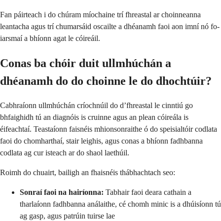
Fan páirteach i do chúram míochaine trí fhreastal ar choinneanna
leantacha agus trí chumarsáid oscailte a dhéanamh faoi aon imní nó fo-
iarsmaí a bhíonn agat le cóireáil.
Conas ba chóir duit ullmhúchán a
dhéanamh do do choinne le do dhochtúir?
Cabhraíonn ullmhúchán críochnúil do d’fhreastal le cinntiú go
bhfaighidh tú an diagnóis is cruinne agus an plean cóireála is
éifeachtaí. Teastaíonn faisnéis mhionsonraithe ó do speisialtóir codlata
faoi do chomharthaí, stair leighis, agus conas a bhíonn fadhbanna
codlata ag cur isteach ar do shaol laethúil.
Roimh do chuairt, bailigh an fhaisnéis thábhachtach seo:
Sonraí faoi na hairíonna:
Tabhair faoi deara cathain a
tharlaíonn fadhbanna análaithe, cé chomh minic is a dhúisíonn tú
ag gasp, agus patrúin tuirse lae