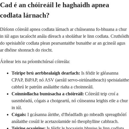
Cad é an chóireáil le haghaidh apnea
codlata lárnach?
Díríonn cóireáil apnea codlata lárnach ar chúiseanna fo-bhuana a chur
in iúl agus tacaíocht anála díreach a sholáthar le linn codlata. Cruthóidh
do speisialtóir codlata plean pearsantaithe bunaithe ar an gcineál agus
ar dhéine shonrach do riocht.
Áirítear leis na príomhchúrsaí cóireála:
Teiripe brú aerbhealaigh dearfach:
Is féidir le gléasanna
CPAP, BiPAP, nó ASV (aeráil servo-oiriúnaitheach) speisialaithe
cabhrú le patrúin análaithe rialta a choinneáil.
Coinníollacha bunúsacha a chóireáil:
Cóireáil teip croí a
uasmhéadú, cógais a choigeartú, nó cúiseanna leighis eile a chur
in iúl.
Cógais:
I gcásanna áirithe, d'fhéadfadh go mbeadh spreagthóirí
análaithe cosúil le acetazolamide nó theophylline cabhrach.
Teiripe ocsaigine:
Is féidir le hocsaigin bhreise le linn codlata