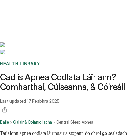
Benchmarks
Stories
FAQ
Sign up / Log in
HEALTH LIBRARY
Cad is Apnea Codlata Láir ann?
Comharthaí, Cúiseanna, & Cóireáil
Last updated
17 Feabhra 2025
Baile
Galair & Coinníollacha
Central Sleep Apnea
Tarlaíonn apnea codlata láir nuair a stopann do chroí go sealadach