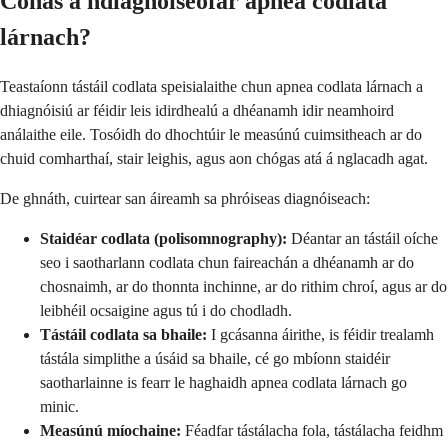
Conas a ndíagnóiseofar apnea codlata
lárnach?
Teastaíonn tástáil codlata speisialaithe chun apnea codlata lárnach a
dhiagnóisiú ar féidir leis idirdhealú a dhéanamh idir neamhoird
análaithe eile. Tosóidh do dhochtúir le measúnú cuimsitheach ar do
chuid comharthaí, stair leighis, agus aon chógas atá á nglacadh agat.
De ghnáth, cuirtear san áireamh sa phróiseas diagnóiseach:
Staidéar codlata (polisomnography):
Déantar an tástáil oíche
seo i saotharlann codlata chun faireachán a dhéanamh ar do
chosnaimh, ar do thonnta inchinne, ar do rithim chroí, agus ar do
leibhéil ocsaigine agus tú i do chodladh.
Tástáil codlata sa bhaile:
I gcásanna áirithe, is féidir trealamh
tástála simplithe a úsáid sa bhaile, cé go mbíonn staidéir
saotharlainne is fearr le haghaidh apnea codlata lárnach go
minic.
Measúnú míochaine:
Féadfar tástálacha fola, tástálacha feidhm