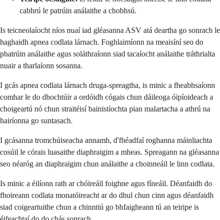
cabhrú le patrúin análaithe a chobhsú.
Is teicneolaíocht níos nuaí iad gléasanna ASV atá deartha go sonrach le
haghaidh apnea codlata lárnach. Foghlaimíonn na meaisíní seo do
phatrúin análaithe agus soláthraíonn siad tacaíocht análaithe tráthrialta
nuair a tharlaíonn sosanna.
I gcás apnea codlata lárnach druga-spreagtha, is minic a fheabhsaíonn
comhar le do dhochtúir a ordóidh cógais chun dáileoga óipíoideach a
choigeartú nó chun straitéisí bainistíochta pian malartacha a athrú na
hairíonna go suntasach.
I gcásanna tromchúiseacha annamh, d'fhéadfaí roghanna máinliachta
cosúil le córais luasaithe diaphraigim a mheas. Spreagann na gléasanna
seo néaróg an diaphraigim chun análaithe a choinneáil le linn codlata.
Is minic a éilíonn rath ar chóireáil foighne agus fíneáil. Déanfaidh do
fhoireann codlata monatóireacht ar do dhul chun cinn agus déanfaidh
siad coigeartuithe chun a chinntiú go bhfaigheann tú an teiripe is
éifeachtaí do do chás sonrach.