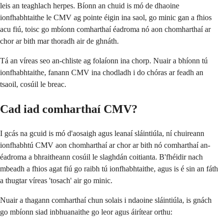
leis an teaghlach herpes. Bíonn an chuid is mó de dhaoine
ionfhabhtaithe le CMV ag pointe éigin ina saol, go minic gan a fhios
acu fiú, toisc go mbíonn comharthaí éadroma nó aon chomharthaí ar
chor ar bith mar thoradh air de ghnáth.
Tá an víreas seo an-chliste ag folaíonn ina chorp. Nuair a bhíonn tú
ionfhabhtaithe, fanann CMV ina chodladh i do chóras ar feadh an
tsaoil, cosúil le breac.
Cad iad comharthaí CMV?
I gcás na gcuid is mó d'aosaigh agus leanaí sláintiúla, ní chuireann
ionfhabhtú CMV aon chomharthaí ar chor ar bith nó comharthaí an-
éadroma a bhraitheann cosúil le slaghdán coitianta. B'fhéidir nach
mbeadh a fhios agat fiú go raibh tú ionfhabhtaithe, agus is é sin an fáth
a thugtar víreas 'tosach' air go minic.
Nuair a thagann comharthaí chun solais i ndaoine sláintiúla, is gnách
go mbíonn siad inbhuanaithe go leor agus áirítear orthu: