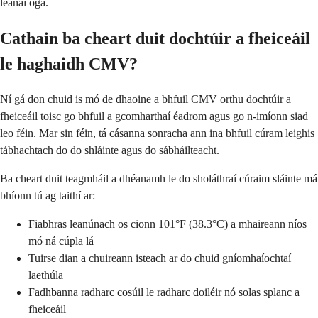
leanaí óga.
Cathain ba cheart duit dochtúir a fheiceáil
le haghaidh CMV?
Ní gá don chuid is mó de dhaoine a bhfuil CMV orthu dochtúir a
fheiceáil toisc go bhfuil a gcomharthaí éadrom agus go n-imíonn siad
leo féin. Mar sin féin, tá cásanna sonracha ann ina bhfuil cúram leighis
tábhachtach do do shláinte agus do sábháilteacht.
Ba cheart duit teagmháil a dhéanamh le do sholáthraí cúraim sláinte má
bhíonn tú ag taithí ar:
Fiabhras leanúnach os cionn 101°F (38.3°C) a mhaireann níos
mó ná cúpla lá
Tuirse dian a chuireann isteach ar do chuid gníomhaíochtaí
laethúla
Fadhbanna radharc cosúil le radharc doiléir nó solas splanc a
fheiceáil