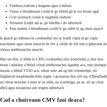
Fiabhras éadrom a thagann agus a théann
Tuirse a bhraitheann cosúil le go bhfuil gá le sos breise agat
Gort scornach cosúil le slaghdán éadrom
Nósanna lymph atá at, go háirithe i do mhuineál
Pian matáin a bhraitheann cosúil le go raibh tú ag obair amach
Is gnách go mbíonn na comharthaí seo ar feadh cúpla lá go cúpla
seachtaine agus ansin imeacht de réir a chéile de réir mar a ghlacann do
chóras imdhíonachta smacht.
Mar sin féin, is féidir le CMV comharthaí níos tromchúisí a chur faoi
deara i ndaoine a bhfuil córais imdhíonachta lagaithe acu, mar shampla
daoine a bhfuil VEID acu, othair ailse atá ag fáil ceimiteiripe, nó
faighteoirí trasphlandúcháin orgán. I gcásanna den sórt sin, d'fhéadfadh
an víreas tionchar a imirt ar na súile, na scamhóga, an ae, nó an córas
díleá agus teastaíonn aire leighis láithreach.
Cad a chuireann CMV faoi deara?