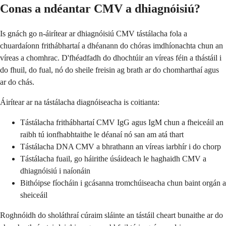
Conas a ndéantar CMV a dhiagnóisiú?
Is gnách go n-áirítear ar dhiagnóisiú CMV tástálacha fola a
chuardaíonn frithábhartaí a dhéanann do chóras imdhíonachta chun an
víreas a chomhrac. D'fhéadfadh do dhochtúir an víreas féin a thástáil i
do fhuil, do fual, nó do sheile freisin ag brath ar do chomharthaí agus
ar do chás.
Áirítear ar na tástálacha diagnóiseacha is coitianta:
Tástálacha frithábhartaí CMV IgG agus IgM chun a fheiceáil an
raibh tú ionfhabhtaithe le déanaí nó san am atá thart
Tástálacha DNA CMV a bhrathann an víreas iarbhír i do chorp
Tástálacha fuail, go háirithe úsáideach le haghaidh CMV a
dhiagnóisiú i naíonáin
Bithóipse fíocháin i gcásanna tromchúiseacha chun baint orgán a
sheiceáil
Roghnóidh do sholáthraí cúraim sláinte an tástáil cheart bunaithe ar do