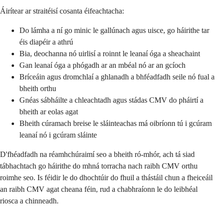
Áirítear ar straitéisí cosanta éifeachtacha:
Do lámha a ní go minic le gallúnach agus uisce, go háirithe tar
éis diapéir a athrú
Bia, deochanna nó uirlisí a roinnt le leanaí óga a sheachaint
Gan leanaí óga a phógadh ar an mbéal nó ar an gcíoch
Bríceáin agus dromchlaí a ghlanadh a bhféadfadh seile nó fual a
bheith orthu
Gnéas sábháilte a chleachtadh agus stádas CMV do pháirtí a
bheith ar eolas agat
Bheith cúramach breise le sláinteachas má oibríonn tú i gcúram
leanaí nó i gcúram sláinte
D'fhéadfadh na réamhchúraimí seo a bheith ró-mhór, ach tá siad
tábhachtach go háirithe do mhná torracha nach raibh CMV orthu
roimhe seo. Is féidir le do dhochtúir do fhuil a thástáil chun a fheiceáil
an raibh CMV agat cheana féin, rud a chabhraíonn le do leibhéal
riosca a chinneadh.