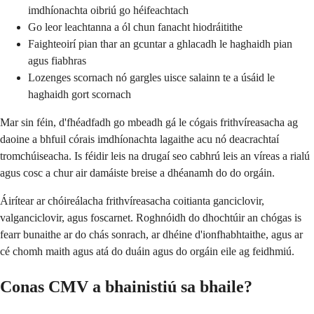
imdhíonachta oibriú go héifeachtach
Go leor leachtanna a ól chun fanacht hiodráitithe
Faighteoirí pian thar an gcuntar a ghlacadh le haghaidh pian
agus fiabhras
Lozenges scornach nó gargles uisce salainn te a úsáid le
haghaidh gort scornach
Mar sin féin, d'fhéadfadh go mbeadh gá le cógais frithvíreasacha ag
daoine a bhfuil córais imdhíonachta lagaithe acu nó deacrachtaí
tromchúiseacha. Is féidir leis na drugaí seo cabhrú leis an víreas a rialú
agus cosc ​​a chur air damáiste breise a dhéanamh do do orgáin.
Áirítear ar chóireálacha frithvíreasacha coitianta ganciclovir,
valganciclovir, agus foscarnet. Roghnóidh do dhochtúir an chógas is
fearr bunaithe ar do chás sonrach, ar dhéine d'ionfhabhtaithe, agus ar
cé chomh maith agus atá do duáin agus do orgáin eile ag feidhmiú.
Conas CMV a bhainistiú sa bhaile?