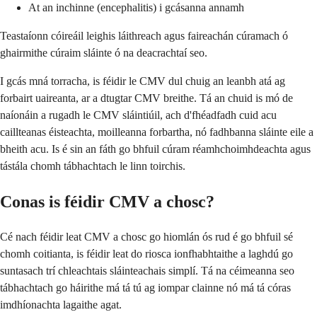
At an inchinne (encephalitis) i gcásanna annamh
Teastaíonn cóireáil leighis láithreach agus faireachán cúramach ó
ghairmithe cúraim sláinte ó na deacrachtaí seo.
I gcás mná torracha, is féidir le CMV dul chuig an leanbh atá ag
forbairt uaireanta, ar a dtugtar CMV breithe. Tá an chuid is mó de
naíonáin a rugadh le CMV sláintiúil, ach d'fhéadfadh cuid acu
caillteanas éisteachta, moilleanna forbartha, nó fadhbanna sláinte eile a
bheith acu. Is é sin an fáth go bhfuil cúram réamhchoimhdeachta agus
tástála chomh tábhachtach le linn toirchis.
Conas is féidir CMV a chosc?
Cé nach féidir leat CMV a chosc go hiomlán ós rud é go bhfuil sé
chomh coitianta, is féidir leat do riosca ionfhabhtaithe a laghdú go
suntasach trí chleachtais sláinteachais simplí. Tá na céimeanna seo
tábhachtach go háirithe má tá tú ag iompar clainne nó má tá córas
imdhíonachta lagaithe agat.