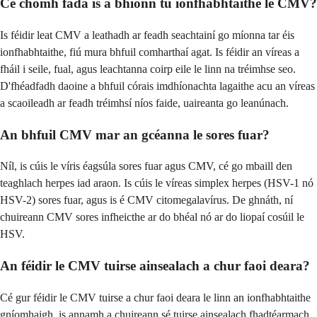
Cé chomh fada is a bhíonn tú ionfhabhtaithe le CMV?
Is féidir leat CMV a leathadh ar feadh seachtainí go míonna tar éis
ionfhabhtaithe, fiú mura bhfuil comharthaí agat. Is féidir an víreas a
fháil i seile, fual, agus leachtanna coirp eile le linn na tréimhse seo.
D'fhéadfadh daoine a bhfuil córais imdhíonachta lagaithe acu an víreas
a scaoileadh ar feadh tréimhsí níos faide, uaireanta go leanúnach.
An bhfuil CMV mar an gcéanna le sores fuar?
Níl, is cúis le víris éagsúla sores fuar agus CMV, cé go mbaill den
teaghlach herpes iad araon. Is cúis le víreas simplex herpes (HSV-1 nó
HSV-2) sores fuar, agus is é CMV citomegalavírus. De ghnáth, ní
chuireann CMV sores infheicthe ar do bhéal nó ar do liopaí cosúil le
HSV.
An féidir le CMV tuirse ainsealach a chur faoi deara?
Cé gur féidir le CMV tuirse a chur faoi deara le linn an ionfhabhtaithe
gníomhaigh, is annamh a chuireann sé tuirse ainsealach fhadtéarmach