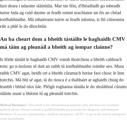
faoi deara i ndaoine sláintiúla. Mar sin féin, d'fhéadfadh go mbeadh
tuirse fada ag cuid daoine ar feadh roinnt seachtaine tar éis an chéad
ionfhabhtaithe. Má mhaireann tuirse ar feadh míonna, is fiú cúiseanna
eile a phlé le do dhochtúir.
An ba cheart dom a bheith tástáilte le haghaidh CMV
má táim ag pleanáil a bheith ag iompar clainne?
Is féidir tástáil le haghaidh CMV roimh thoircheas a bheith cabhrach
toisc go n-insíonn sé duit an raibh tú ionfhabhtaithe roimhe seo. Mura
raibh CMV agat, beidh ort a bheith cúramach breise faoi chosc le linn
toirchis. Má bhí sé agat, tá do riosca é a thabhairt ar aghaidh chuig do
leanbh i bhfad níos ísle. Pléigh roghanna tástála le do sholáthraí cúraim
sláinte nuair a bhíonn tú ag pleanáil toirchis.
Medical Disclaimer:
This article is for informational purposes only and does not constitute
medical advice. Always consult a qualified healthcare provider for diagnosis and treatment
decisions. If you are experiencing a medical emergency, call 911 or go to the nearest emergency
room immediately.