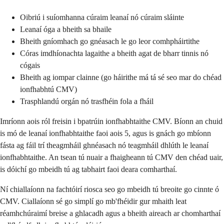
Oibriú i suíomhanna cúraim leanaí nó cúraim sláinte
Leanaí óga a bheith sa bhaile
Bheith gníomhach go gnéasach le go leor comhpháirtithe
Córas imdhíonachta lagaithe a bheith agat de bharr tinnis nó
cógais
Bheith ag iompar clainne (go háirithe má tá sé seo mar do chéad
ionfhabhtú CMV)
Trasphlandú orgán nó trasfhéin fola a fháil
Imríonn aois ról freisin i bpatrúin ionfhabhtaithe CMV. Bíonn an chuid
is mó de leanaí ionfhabhtaithe faoi aois 5, agus is gnách go mbíonn
fásta ag fáil trí theagmháil ghnéasach nó teagmháil dhlúth le leanaí
ionfhabhtaithe. An tsean tú nuair a fhaigheann tú CMV den chéad uair,
is dóichí go mbeidh tú ag tabhairt faoi deara comharthaí.
Ní chiallaíonn na fachtóirí riosca seo go mbeidh tú breoite go cinnte ó
CMV. Ciallaíonn sé go simplí go mb'fhéidir gur mhaith leat
réamhchúraimí breise a ghlacadh agus a bheith aireach ar chomharthaí