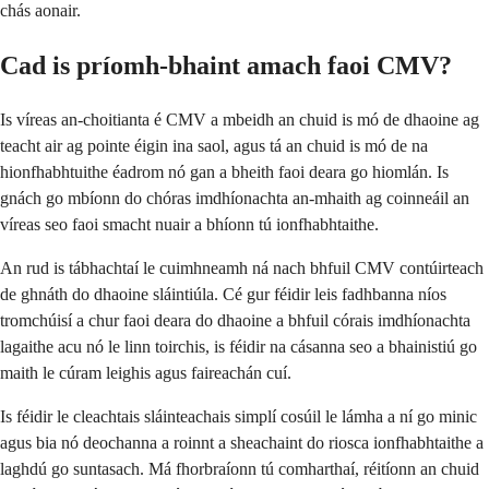
chás aonair.
Cad is príomh-bhaint amach faoi CMV?
Is víreas an-choitianta é CMV a mbeidh an chuid is mó de dhaoine ag
teacht air ag pointe éigin ina saol, agus tá an chuid is mó de na
hionfhabhtuithe éadrom nó gan a bheith faoi deara go hiomlán. Is
gnách go mbíonn do chóras imdhíonachta an-mhaith ag coinneáil an
víreas seo faoi smacht nuair a bhíonn tú ionfhabhtaithe.
An rud is tábhachtaí le cuimhneamh ná nach bhfuil CMV contúirteach
de ghnáth do dhaoine sláintiúla. Cé gur féidir leis fadhbanna níos
tromchúisí a chur faoi deara do dhaoine a bhfuil córais imdhíonachta
lagaithe acu nó le linn toirchis, is féidir na cásanna seo a bhainistiú go
maith le cúram leighis agus faireachán cuí.
Is féidir le cleachtais sláinteachais simplí cosúil le lámha a ní go minic
agus bia nó deochanna a roinnt a sheachaint do riosca ionfhabhtaithe a
laghdú go suntasach. Má fhorbraíonn tú comharthaí, réitíonn an chuid