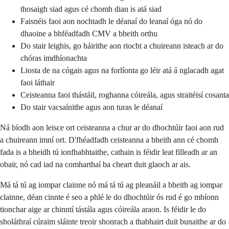
thosaigh siad agus cé chomh dian is atá siad
Faisnéis faoi aon nochtadh le déanaí do leanaí óga nó do
dhaoine a bhféadfadh CMV a bheith orthu
Do stair leighis, go háirithe aon riocht a chuireann isteach ar do
chóras imdhíonachta
Liosta de na cógais agus na forlíonta go léir atá á nglacadh agat
faoi láthair
Ceisteanna faoi thástáil, roghanna cóireála, agus straitéisí cosanta
Do stair vacsaínithe agus aon turas le déanaí
Ná bíodh aon leisce ort ceisteanna a chur ar do dhochtúir faoi aon rud
a chuireann imní ort. D'fhéadfadh ceisteanna a bheith ann cé chomh
fada is a bheidh tú ionfhabhtaithe, cathain is féidir leat filleadh ar an
obair, nó cad iad na comharthaí ba cheart duit glaoch ar ais.
Má tá tú ag iompar clainne nó má tá tú ag pleanáil a bheith ag iompar
clainne, déan cinnte é seo a phlé le do dhochtúir ós rud é go mbíonn
tionchar aige ar chinntí tástála agus cóireála araon. Is féidir le do
sholáthraí cúraim sláinte treoir shonrach a thabhairt duit bunaithe ar do