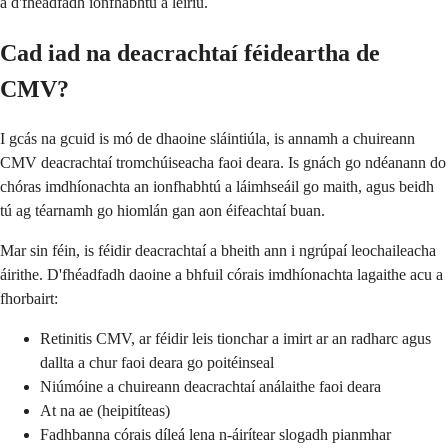
a d'fhéadfadh ionfhabhtú a léiriú.
Cad iad na deacrachtaí féideartha de
CMV?
I gcás na gcuid is mó de dhaoine sláintiúla, is annamh a chuireann
CMV deacrachtaí tromchúiseacha faoi deara. Is gnách go ndéanann do
chóras imdhíonachta an ionfhabhtú a láimhseáil go maith, agus beidh
tú ag téarnamh go hiomlán gan aon éifeachtaí buan.
Mar sin féin, is féidir deacrachtaí a bheith ann i ngrúpaí leochaileacha
áirithe. D'fhéadfadh daoine a bhfuil córais imdhíonachta lagaithe acu a
fhorbairt:
Retinitis CMV, ar féidir leis tionchar a imirt ar an radharc agus
dallta a chur faoi deara go poitéinseal
Niúmóine a chuireann deacrachtaí análaithe faoi deara
At na ae (heipitíteas)
Fadhbanna córais díleá lena n-áirítear slogadh pianmhar