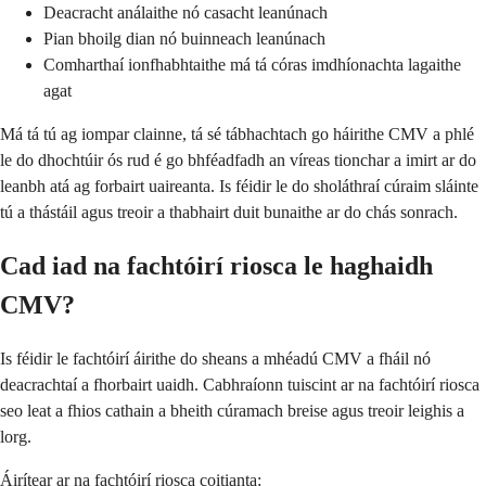
Deacracht análaithe nó casacht leanúnach
Pian bhoilg dian nó buinneach leanúnach
Comharthaí ionfhabhtaithe má tá córas imdhíonachta lagaithe
agat
Má tá tú ag iompar clainne, tá sé tábhachtach go háirithe CMV a phlé
le do dhochtúir ós rud é go bhféadfadh an víreas tionchar a imirt ar do
leanbh atá ag forbairt uaireanta. Is féidir le do sholáthraí cúraim sláinte
tú a thástáil agus treoir a thabhairt duit bunaithe ar do chás sonrach.
Cad iad na fachtóirí riosca le haghaidh
CMV?
Is féidir le fachtóirí áirithe do sheans a mhéadú CMV a fháil nó
deacrachtaí a fhorbairt uaidh. Cabhraíonn tuiscint ar na fachtóirí riosca
seo leat a fhios cathain a bheith cúramach breise agus treoir leighis a
lorg.
Áirítear ar na fachtóirí riosca coitianta: