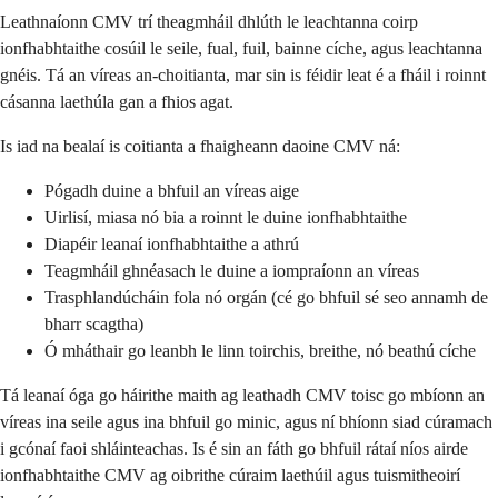
Leathnaíonn CMV trí theagmháil dhlúth le leachtanna coirp
ionfhabhtaithe cosúil le seile, fual, fuil, bainne cíche, agus leachtanna
gnéis. Tá an víreas an-choitianta, mar sin is féidir leat é a fháil i roinnt
cásanna laethúla gan a fhios agat.
Is iad na bealaí is coitianta a fhaigheann daoine CMV ná:
Pógadh duine a bhfuil an víreas aige
Uirlisí, miasa nó bia a roinnt le duine ionfhabhtaithe
Diapéir leanaí ionfhabhtaithe a athrú
Teagmháil ghnéasach le duine a iompraíonn an víreas
Trasphlandúcháin fola nó orgán (cé go bhfuil sé seo annamh de
bharr scagtha)
Ó mháthair go leanbh le linn toirchis, breithe, nó beathú cíche
Tá leanaí óga go háirithe maith ag leathadh CMV toisc go mbíonn an
víreas ina seile agus ina bhfuil go minic, agus ní bhíonn siad cúramach
i gcónaí faoi shláinteachas. Is é sin an fáth go bhfuil rátaí níos airde
ionfhabhtaithe CMV ag oibrithe cúraim laethúil agus tuismitheoirí