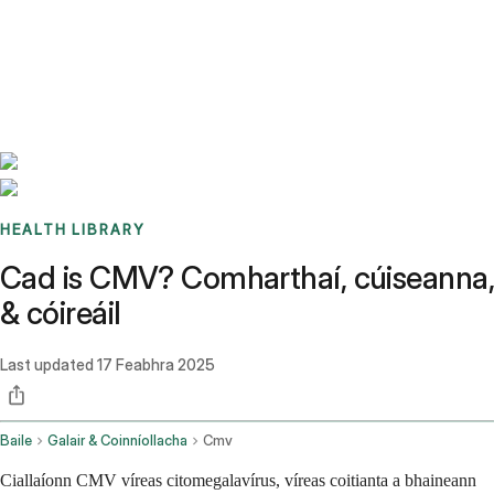
Benchmarks
Stories
FAQ
Sign up / Log in
HEALTH LIBRARY
Cad is CMV? Comharthaí, cúiseanna,
& cóireáil
Last updated
17 Feabhra 2025
Baile
Galair & Coinníollacha
Cmv
Ciallaíonn CMV víreas citomegalavírus, víreas coitianta a bhaineann