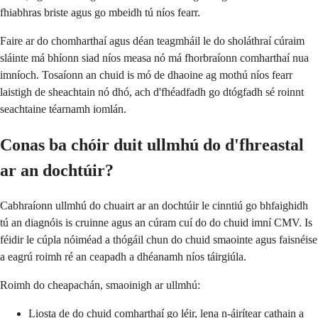
fhiabhras briste agus go mbeidh tú níos fearr.
Faire ar do chomharthaí agus déan teagmháil le do sholáthraí cúraim
sláinte má bhíonn siad níos measa nó má fhorbraíonn comharthaí nua
imníoch. Tosaíonn an chuid is mó de dhaoine ag mothú níos fearr
laistigh de sheachtain nó dhó, ach d'fhéadfadh go dtógfadh sé roinnt
seachtaine téarnamh iomlán.
Conas ba chóir duit ullmhú do d'fhreastal
ar an dochtúir?
Cabhraíonn ullmhú do chuairt ar an dochtúir le cinntiú go bhfaighidh
tú an diagnóis is cruinne agus an cúram cuí do do chuid imní CMV. Is
féidir le cúpla nóiméad a thógáil chun do chuid smaointe agus faisnéise
a eagrú roimh ré an ceapadh a dhéanamh níos táirgiúla.
Roimh do cheapachán, smaoinigh ar ullmhú:
Liosta de do chuid comharthaí go léir, lena n-áirítear cathain a