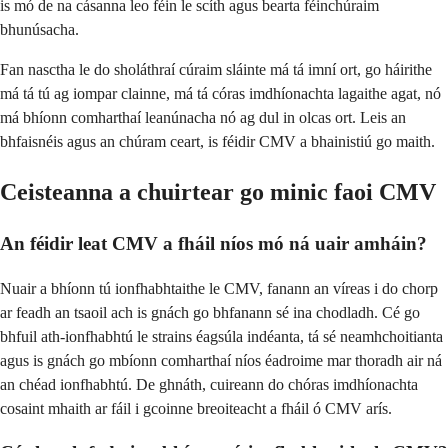
is mó de na cásanna leo féin le scíth agus bearta féinchúraim
bhunúsacha.
Fan nasctha le do sholáthraí cúraim sláinte má tá imní ort, go háirithe
má tá tú ag iompar clainne, má tá córas imdhíonachta lagaithe agat, nó
má bhíonn comharthaí leanúnacha nó ag dul in olcas ort. Leis an
bhfaisnéis agus an chúram ceart, is féidir CMV a bhainistiú go maith.
Ceisteanna a chuirtear go minic faoi CMV
An féidir leat CMV a fháil níos mó ná uair amháin?
Nuair a bhíonn tú ionfhabhtaithe le CMV, fanann an víreas i do chorp
ar feadh an tsaoil ach is gnách go bhfanann sé ina chodladh. Cé go
bhfuil ath-ionfhabhtú le strains éagsúla indéanta, tá sé neamhchoitianta
agus is gnách go mbíonn comharthaí níos éadroime mar thoradh air ná
an chéad ionfhabhtú. De ghnáth, cuireann do chóras imdhíonachta
cosaint mhaith ar fáil i gcoinne breoiteacht a fháil ó CMV arís.