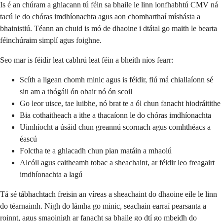
Is é an chúram a ghlacann tú féin sa bhaile le linn ionfhabhtú CMV ná
tacú le do chóras imdhíonachta agus aon chomharthaí míshásta a
bhainistiú. Téann an chuid is mó de dhaoine i dtátal go maith le bearta
féinchúraim simplí agus foighne.
Seo mar is féidir leat cabhrú leat féin a bheith níos fearr:
Scíth a ligean chomh minic agus is féidir, fiú má chiallaíonn sé
sin am a thógáil ón obair nó ón scoil
Go leor uisce, tae luibhe, nó brat te a ól chun fanacht hiodráitithe
Bia cothaitheach a ithe a thacaíonn le do chóras imdhíonachta
Uimhíocht a úsáid chun greannú scornach agus comhthéacs a
éascú
Folctha te a ghlacadh chun pian matáin a mhaolú
Alcóil agus caitheamh tobac a sheachaint, ar féidir leo freagairt
imdhíonachta a lagú
Tá sé tábhachtach freisin an víreas a sheachaint do dhaoine eile le linn
do téarnaimh. Nigh do lámha go minic, seachain earraí pearsanta a
roinnt, agus smaoinigh ar fanacht sa bhaile go dtí go mbeidh do