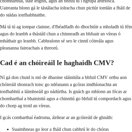
chomharthaí, stair leighis, agus an bhfuil tú i ngrúpa ardriosca.
Uaireanta bíonn gá le tástálacha iolracha chun pictiúr iomlán a fháil de
do stádas ionfhabhtaithe.
Má tá tú ag iompar clainne, d'fhéadfadh do dhochtúir a mholadh tú féin
agus do leanbh a thástáil chun a chinneadh an bhfuair an víreas ó
mháthair go leanbh. Cabhraíonn sé seo le cinntí cóireála agus
pleananna faireachais a threorú.
Cad é an chóireáil le haghaidh CMV?
Ní gá don chuid is mó de dhaoine sláintiúla a bhfuil CMV orthu aon
chóireáil shonrach toisc go ndéanann a gcóras imdhíonachta an
ionfhabhtú a láimhseáil go nádúrtha. Is gnách go mbíonn an fócas ar
chomharthaí a bhainistiú agus a chinntiú go bhfuil tú compordach agus
do chorp ag troid an víreas.
I gcás comharthaí éadroma, áirítear ar an gcóireáil de ghnáth:
Suaimhneas go leor a fháil chun cabhrú le do chóras