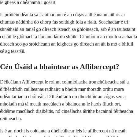
leigheas a dhéanamh i gceart.
Is próitéin déanta sa tsaotharlann é an cógas a dhéanann aithris ar
chumas nádúrtha do chorp fás soithigh fola a rialú. Seachadtar é trí
shnáthaid an-tanaí go díreach isteach sa ghloineach, arb é an tsubstaint
cosúil le glóthach a líonann lár do shúile. Cinntíonn an modh seachadta
díreach seo go sroicheann an leigheas go díreach an áit is mó a bhfuil
sé ag teastáil.
Cén Úsáid a bhaintear as Aflibercept?
Déileálann Aflibercept le roinnt coinníollacha tromchúiseacha súl a
d'fhéadfadh caillteanas radhairc a bheith mar thoradh orthu mura
ndéantar iad a chóireáil. D'fhéadfadh do dhochtúir an cógas seo a
mholadh má tá meath macúlach a bhaineann le haois fliuch ort,
éidéime macúlach diaibéitis, nó cineálacha áirithe bacainní féitheacha
reitineacha.
Is é an riocht is coitianta a dhéileáiltear leis le aflibercept ná meath