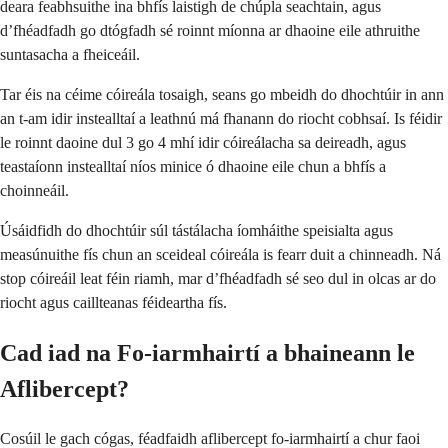
deara feabhsuithe ina bhfís laistigh de chúpla seachtain, agus
d’fhéadfadh go dtógfadh sé roinnt míonna ar dhaoine eile athruithe
suntasacha a fheiceáil.
Tar éis na céime cóireála tosaigh, seans go mbeidh do dhochtúir in ann
an t-am idir instealltaí a leathnú má fhanann do riocht cobhsaí. Is féidir
le roinnt daoine dul 3 go 4 mhí idir cóireálacha sa deireadh, agus
teastaíonn instealltaí níos minice ó dhaoine eile chun a bhfís a
choinneáil.
Úsáidfidh do dhochtúir súl tástálacha íomháithe speisialta agus
measúnuithe fís chun an sceideal cóireála is fearr duit a chinneadh. Ná
stop cóireáil leat féin riamh, mar d’fhéadfadh sé seo dul in olcas ar do
riocht agus caillteanas féideartha fís.
Cad iad na Fo-iarmhairtí a bhaineann le
Aflibercept?
Cosúil le gach cógas, féadfaidh aflibercept fo-iarmhairtí a chur faoi