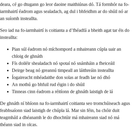
deara, cé go dtugann go leor daoine maithiúnas dó. Tá formhór na fo-
iarmhairtí éadrom agus sealadach, ag dul i bhfeidhm ar do shúil nó ar
an suíomh insteallta.
Seo iad na fo-iarmhairtí is coitianta a d’fhéadfá a bheith agat tar éis do
insteallta:
Pian súl éadrom nó míchompord a mhaireann cúpla uair an
chloig de ghnáth
Fís doiléir shealadach nó spotaí nó snámháin a fheiceáil
Deirge beag nó greannú timpeall an láithreáin insteallta
Íogaireacht mhéadaithe don solas ar feadh lae nó dhó
An mothú go bhfuil rud éigin i do shúil
Tinneas cinn éadrom a réitíonn de ghnáth laistigh de lá
De ghnáth ní bhíonn na fo-iarmhairtí coitianta seo tromchúiseach agus
feabhsaíonn siad laistigh de chúpla lá. Mar sin féin, ba chóir duit
teagmháil a dhéanamh le do dhochtúir má mhaireann siad nó má
théann siad in olcas.