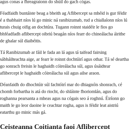
agus conas a fhreagraíonn do shúil do gach cógas.
Féadfaidh buntáiste beag a bheith ag Aflibercept sa mhéid is gur féidir
é a thabhairt níos lú go minic ná ranibizumab, rud a chiallaíonn níos lú
turais chuig oifig an dochtúra. Tugann roinnt staidéir le fios go
bhféadfadh aflibercept oibriú beagán níos fearr do chineálacha áirithe
de ghalar súl diaibéitis.
Tá Ranibizumab ar fáil le fada an lá agus tá taifead fairsing
sábháilteachta aige, ar fearr le roinnt dochtúirí agus othar. Tá sé deartha
go sonrach freisin le haghaidh cóireálacha súl, agus úsáidtear
aflibercept le haghaidh cóireálacha súl agus ailse araon.
Déanfaidh do dhochtúir súl fachtóirí mar do dhiagnóis shonrach, cé
chomh forbartha is atá do riocht, do shláinte fhoriomlán, agus do
roghanna pearsanta a mheas agus na cógais seo á roghnú. Éiríonn go
maith le go leor daoine le ceachtar rogha, agus is féidir leat aistriú
eatarthu go minic más gá.
Ceisteanna Coitianta faoi Aflibercept