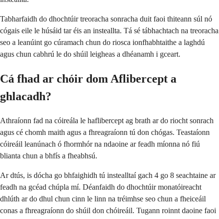
Tabharfaidh do dhochtúir treoracha sonracha duit faoi thiteann súl nó
cógais eile le húsáid tar éis an insteallta. Tá sé tábhachtach na treoracha
seo a leanúint go cúramach chun do riosca ionfhabhtaithe a laghdú
agus chun cabhrú le do shúil leigheas a dhéanamh i gceart.
Cá fhad ar chóir dom Aflibercept a
ghlacadh?
Athraíonn fad na cóireála le haflibercept ag brath ar do riocht sonrach
agus cé chomh maith agus a fhreagraíonn tú don chógas. Teastaíonn
cóireáil leanúnach ó fhormhór na ndaoine ar feadh míonna nó fiú
blianta chun a bhfís a fheabhsú.
Ar dtús, is dócha go bhfaighidh tú instealltaí gach 4 go 8 seachtaine ar
feadh na gcéad chúpla mí. Déanfaidh do dhochtúir monatóireacht
dhlúth ar do dhul chun cinn le linn na tréimhse seo chun a fheiceáil
conas a fhreagraíonn do shúil don chóireáil. Tugann roinnt daoine faoi