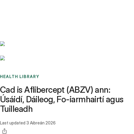
Benchmarks
Stories
FAQ
Sign up / Log in
HEALTH LIBRARY
Cad is Aflibercept (ABZV) ann:
Úsáidí, Dáileog, Fo-iarmhairtí agus
Tuilleadh
Last updated
3 Aibreán 2026