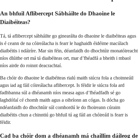
An bhfuil Aflibercept Sábháilte do Dhaoine le
Diaibéiteas?
Tá, tá aflibercept sábháilte go ginearálta do dhaoine le diaibéiteas agus
is é ceann de na cóireálacha is fearr le haghaidh éidéime macúlach
diaibéitis i ndáiríre. Mar sin féin, déanfaidh do dhochtúir monatóireacht
níos dlúithe ort má tá diaibéiteas ort, mar d’fhéadfá a bheith i mbaol
níos airde do roinnt deacrachtaí.
Ba chóir do dhaoine le diaibéiteas rialú maith siúcra fola a choinneáil
agus iad ag fáil cóireálacha aflibercept. Is féidir le siúcra fola ard
fadhbanna súl a dhéanamh níos measa agus d’fhéadfadh sé go
laghdófaí cé chomh maith agus a oibríonn an cógas. Is dócha go
ndéanfaidh do dhochtúir súl comhordú le do fhoireann cúraim
diaibéitis chun a chinntiú go bhfuil tú ag fáil an chóireáil is fearr is
féidir.
Cad ba chóir dom a dhéanamh má chaillim dáileog de