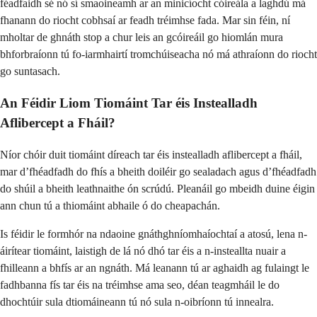
féadfaidh sé nó sí smaoineamh ar an minicíocht cóireála a laghdú má
fhanann do riocht cobhsaí ar feadh tréimhse fada. Mar sin féin, ní
mholtar de ghnáth stop a chur leis an gcóireáil go hiomlán mura
bhforbraíonn tú fo-iarmhairtí tromchúiseacha nó má athraíonn do riocht
go suntasach.
An Féidir Liom Tiomáint Tar éis Instealladh
Aflibercept a Fháil?
Níor chóir duit tiomáint díreach tar éis instealladh aflibercept a fháil,
mar d’fhéadfadh do fhís a bheith doiléir go sealadach agus d’fhéadfadh
do shúil a bheith leathnaithe ón scrúdú. Pleanáil go mbeidh duine éigin
ann chun tú a thiomáint abhaile ó do cheapachán.
Is féidir le formhór na ndaoine gnáthghníomhaíochtaí a atosú, lena n-
áirítear tiomáint, laistigh de lá nó dhó tar éis a n-insteallta nuair a
fhilleann a bhfís ar an ngnáth. Má leanann tú ar aghaidh ag fulaingt le
fadhbanna fís tar éis na tréimhse ama seo, déan teagmháil le do
dhochtúir sula dtiomáineann tú nó sula n-oibríonn tú innealra.