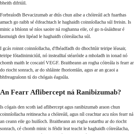
bheith difriúil.
Forbraíodh Bevacizumab ar dtús chun ailse a chóireáil ach fuarthas
amach go raibh sé éifeachtach le haghaidh coinníollacha súl freisin. Is
minic a bhíonn sé níos saoire ná roghanna eile, cé go n-úsáidtear é
lasmuigh den lipéad le haghaidh cóireálacha súl.
I gcás roinnt coinníollacha, d'fhéadfadh do dhochtúir teiripe léasair,
teiripe fótadinimiciúil, nó instealltaí stéaróide a mholadh in ionad nó
chomh maith le coscairí VEGF. Braitheann an rogha cóireála is fearr ar
do riocht sonrach, ar do shláinte fhoriomlán, agus ar an gcaoi a
bhfreagraíonn tú do chógais éagsúla.
An Fearr Aflibercept ná Ranibizumab?
Is cógais den scoth iad aflibercept agus ranibizumab araon chun
coinníollacha reitineacha a chóireáil, agus níl ceachtar acu níos fearr ná
an ceann eile go huilíoch. Braitheann an rogha eatarthu ar do riocht
sonrach, cé chomh minic is féidir leat teacht le haghaidh cóireálacha,