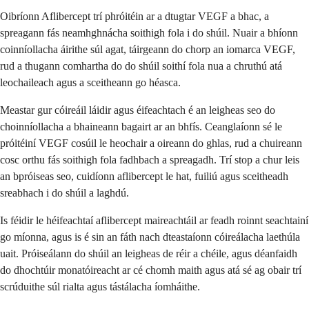
Oibríonn Aflibercept trí phróitéin ar a dtugtar VEGF a bhac, a
spreagann fás neamhghnácha soithigh fola i do shúil. Nuair a bhíonn
coinníollacha áirithe súl agat, táirgeann do chorp an iomarca VEGF,
rud a thugann comhartha do do shúil soithí fola nua a chruthú atá
leochaileach agus a sceitheann go héasca.
Meastar gur cóireáil láidir agus éifeachtach é an leigheas seo do
choinníollacha a bhaineann bagairt ar an bhfís. Ceanglaíonn sé le
próitéiní VEGF cosúil le heochair a oireann do ghlas, rud a chuireann
cosc orthu fás soithigh fola fadhbach a spreagadh. Trí stop a chur leis
an bpróiseas seo, cuidíonn aflibercept le hat, fuiliú agus sceitheadh
sreabhach i do shúil a laghdú.
Is féidir le héifeachtaí aflibercept maireachtáil ar feadh roinnt seachtainí
go míonna, agus is é sin an fáth nach dteastaíonn cóireálacha laethúla
uait. Próiseálann do shúil an leigheas de réir a chéile, agus déanfaidh
do dhochtúir monatóireacht ar cé chomh maith agus atá sé ag obair trí
scrúduithe súl rialta agus tástálacha íomháithe.