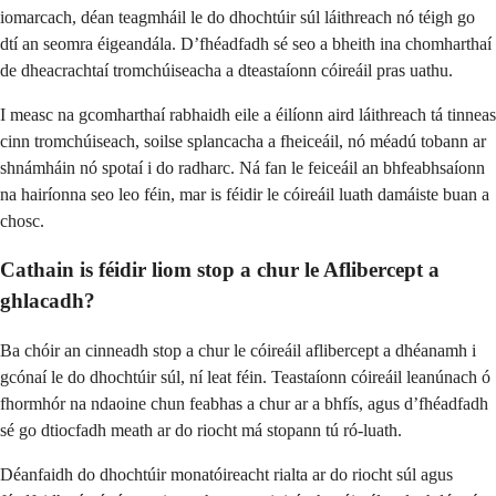
iomarcach, déan teagmháil le do dhochtúir súl láithreach nó téigh go
dtí an seomra éigeandála. D’fhéadfadh sé seo a bheith ina chomharthaí
de dheacrachtaí tromchúiseacha a dteastaíonn cóireáil pras uathu.
I measc na gcomharthaí rabhaidh eile a éilíonn aird láithreach tá tinneas
cinn tromchúiseach, soilse splancacha a fheiceáil, nó méadú tobann ar
shnámháin nó spotaí i do radharc. Ná fan le feiceáil an bhfeabhsaíonn
na hairíonna seo leo féin, mar is féidir le cóireáil luath damáiste buan a
chosc.
Cathain is féidir liom stop a chur le Aflibercept a
ghlacadh?
Ba chóir an cinneadh stop a chur le cóireáil aflibercept a dhéanamh i
gcónaí le do dhochtúir súl, ní leat féin. Teastaíonn cóireáil leanúnach ó
fhormhór na ndaoine chun feabhas a chur ar a bhfís, agus d’fhéadfadh
sé go dtiocfadh meath ar do riocht má stopann tú ró-luath.
Déanfaidh do dhochtúir monatóireacht rialta ar do riocht súl agus