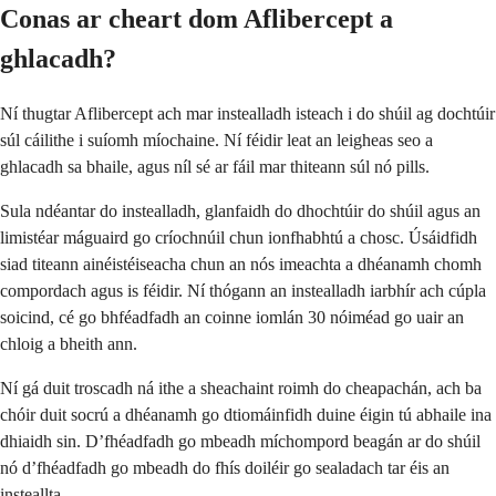
Conas ar cheart dom Aflibercept a
ghlacadh?
Ní thugtar Aflibercept ach mar instealladh isteach i do shúil ag dochtúir
súl cáilithe i suíomh míochaine. Ní féidir leat an leigheas seo a
ghlacadh sa bhaile, agus níl sé ar fáil mar thiteann súl nó pills.
Sula ndéantar do instealladh, glanfaidh do dhochtúir do shúil agus an
limistéar máguaird go críochnúil chun ionfhabhtú a chosc. Úsáidfidh
siad titeann ainéistéiseacha chun an nós imeachta a dhéanamh chomh
compordach agus is féidir. Ní thógann an instealladh iarbhír ach cúpla
soicind, cé go bhféadfadh an coinne iomlán 30 nóiméad go uair an
chloig a bheith ann.
Ní gá duit troscadh ná ithe a sheachaint roimh do cheapachán, ach ba
chóir duit socrú a dhéanamh go dtiomáinfidh duine éigin tú abhaile ina
dhiaidh sin. D’fhéadfadh go mbeadh míchompord beagán ar do shúil
nó d’fhéadfadh go mbeadh do fhís doiléir go sealadach tar éis an
insteallta.