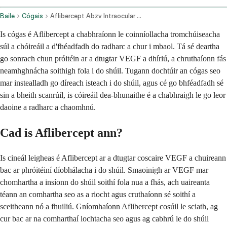
Baile
Cógais
Aflibercept Abzv Intraocular Route
Is cógas é Aflibercept a chabhraíonn le coinníollacha tromchúiseacha
súl a chóireáil a d'fhéadfadh do radharc a chur i mbaol. Tá sé deartha
go sonrach chun próitéin ar a dtugtar VEGF a dhíriú, a chruthaíonn fás
neamhghnácha soithigh fola i do shúil. Tugann dochtúir an cógas seo
mar instealladh go díreach isteach i do shúil, agus cé go bhféadfadh sé
sin a bheith scanrúil, is cóireáil dea-bhunaithe é a chabhraigh le go leor
daoine a radharc a chaomhnú.
Cad is Aflibercept ann?
Is cineál leigheas é Aflibercept ar a dtugtar coscaire VEGF a chuireann
bac ar phróitéiní díobhálacha i do shúil. Smaoinigh ar VEGF mar
chomhartha a insíonn do shúil soithí fola nua a fhás, ach uaireanta
téann an comhartha seo as a riocht agus cruthaíonn sé soithí a
sceitheann nó a fhuiliú. Gníomhaíonn Aflibercept cosúil le sciath, ag
cur bac ar na comharthaí lochtacha seo agus ag cabhrú le do shúil