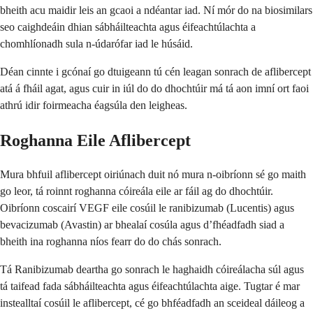
bheith acu maidir leis an gcaoi a ndéantar iad. Ní mór do na biosimilars
seo caighdeáin dhian sábháilteachta agus éifeachtúlachta a
chomhlíonadh sula n-údarófar iad le húsáid.
Déan cinnte i gcónaí go dtuigeann tú cén leagan sonrach de aflibercept
atá á fháil agat, agus cuir in iúl do do dhochtúir má tá aon imní ort faoi
athrú idir foirmeacha éagsúla den leigheas.
Roghanna Eile Aflibercept
Mura bhfuil aflibercept oiriúnach duit nó mura n-oibríonn sé go maith
go leor, tá roinnt roghanna cóireála eile ar fáil ag do dhochtúir.
Oibríonn coscairí VEGF eile cosúil le ranibizumab (Lucentis) agus
bevacizumab (Avastin) ar bhealaí cosúla agus d’fhéadfadh siad a
bheith ina roghanna níos fearr do do chás sonrach.
Tá Ranibizumab deartha go sonrach le haghaidh cóireálacha súl agus
tá taifead fada sábháilteachta agus éifeachtúlachta aige. Tugtar é mar
instealltaí cosúil le aflibercept, cé go bhféadfadh an sceideal dáileog a