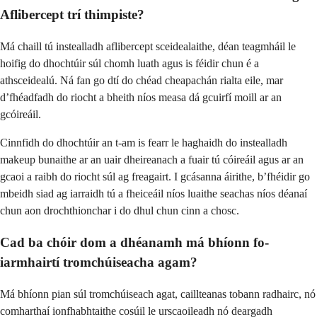
Aflibercept trí thimpiste?
Má chaill tú instealladh aflibercept sceidealaithe, déan teagmháil le
hoifig do dhochtúir súl chomh luath agus is féidir chun é a
athsceidealú. Ná fan go dtí do chéad cheapachán rialta eile, mar
d’fhéadfadh do riocht a bheith níos measa dá gcuirfí moill ar an
gcóireáil.
Cinnfidh do dhochtúir an t-am is fearr le haghaidh do instealladh
makeup bunaithe ar an uair dheireanach a fuair tú cóireáil agus ar an
gcaoi a raibh do riocht súl ag freagairt. I gcásanna áirithe, b’fhéidir go
mbeidh siad ag iarraidh tú a fheiceáil níos luaithe seachas níos déanaí
chun aon drochthionchar i do dhul chun cinn a chosc.
Cad ba chóir dom a dhéanamh má bhíonn fo-
iarmhairtí tromchúiseacha agam?
Má bhíonn pian súl tromchúiseach agat, caillteanas tobann radhairc, nó
comharthaí ionfhabhtaithe cosúil le urscaoileadh nó deargadh