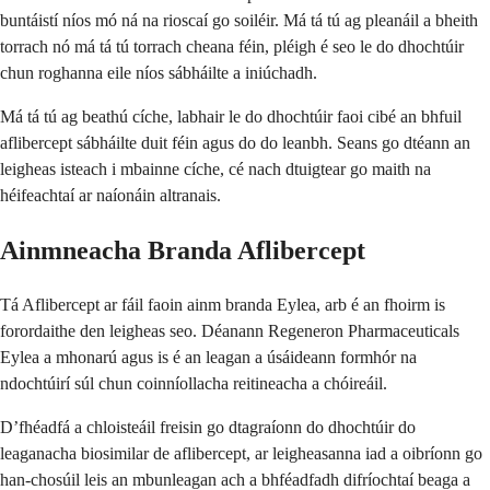
buntáistí níos mó ná na rioscaí go soiléir. Má tá tú ag pleanáil a bheith
torrach nó má tá tú torrach cheana féin, pléigh é seo le do dhochtúir
chun roghanna eile níos sábháilte a iniúchadh.
Má tá tú ag beathú cíche, labhair le do dhochtúir faoi cibé an bhfuil
aflibercept sábháilte duit féin agus do do leanbh. Seans go dtéann an
leigheas isteach i mbainne cíche, cé nach dtuigtear go maith na
héifeachtaí ar naíonáin altranais.
Ainmneacha Branda Aflibercept
Tá Aflibercept ar fáil faoin ainm branda Eylea, arb é an fhoirm is
forordaithe den leigheas seo. Déanann Regeneron Pharmaceuticals
Eylea a mhonarú agus is é an leagan a úsáideann formhór na
ndochtúirí súl chun coinníollacha reitineacha a chóireáil.
D’fhéadfá a chloisteáil freisin go dtagraíonn do dhochtúir do
leaganacha biosimilar de aflibercept, ar leigheasanna iad a oibríonn go
han-chosúil leis an mbunleagan ach a bhféadfadh difríochtaí beaga a