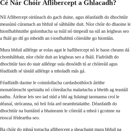
Cé Nár Chóir Aflibercept a Ghlacadh?
Níl Aflibercept oiriúnach do gach duine, agus déanfaidh do dhochtúir
measúnú cúramach an bhfuil sé sábháilte duit. Níor chóir do dhaoine le
hionfhabhtuithe gníomhacha sa tsúil nó timpeall na súl an leigheas seo
a fháil go dtí go mbeidh an t-ionfhabhtú cóireáilte go hiomlán.
Mura bhfuil ailléirge ar eolas agat le haflibercept nó le haon cheann dá
chomhábhair, níor chóir duit an leigheas seo a fháil. Fiafróidh do
dhochtúir faoi do stair ailléirge sula dtosóidh tú ar chóireáil agus
féadfaidh sé tástáil ailléirge a mholadh más gá.
Féadfaidh daoine le coinníollacha cardashoithíoch áirithe
monatóireacht speisialta nó cóireálacha malartacha a bheith ag teastáil
uathu. Áirítear leis seo iad siúd a bhí ag fulaingt taomanna croí le
déanaí, strócanna, nó brú fola ard neamhrialaithe. Déanfaidh do
dhochtúir na buntáistí a bhaineann le cóireáil a mheá i gcoinne na
rioscaí féideartha seo.
Ba chóir do mhná torracha aflibercept a sheachaint mura bhfuil na