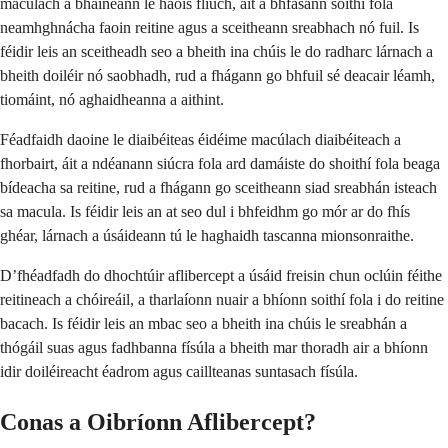
macúlach a bhaineann le haois fliuch, áit a bhfásann soithí fola
neamhghnácha faoin reitine agus a sceitheann sreabhach nó fuil. Is
féidir leis an sceitheadh seo a bheith ina chúis le do radharc lárnach a
bheith doiléir nó saobhadh, rud a fhágann go bhfuil sé deacair léamh,
tiomáint, nó aghaidheanna a aithint.
Féadfaidh daoine le diaibéiteas éidéime macúlach diaibéiteach a
fhorbairt, áit a ndéanann siúcra fola ard damáiste do shoithí fola beaga
bídeacha sa reitine, rud a fhágann go sceitheann siad sreabhán isteach
sa macula. Is féidir leis an at seo dul i bhfeidhm go mór ar do fhís
ghéar, lárnach a úsáideann tú le haghaidh tascanna mionsonraithe.
D’fhéadfadh do dhochtúir aflibercept a úsáid freisin chun oclúin féithe
reitineach a chóireáil, a tharlaíonn nuair a bhíonn soithí fola i do reitine
bacach. Is féidir leis an mbac seo a bheith ina chúis le sreabhán a
thógáil suas agus fadhbanna físúla a bheith mar thoradh air a bhíonn
idir doiléireacht éadrom agus caillteanas suntasach físúla.
Conas a Oibríonn Aflibercept?