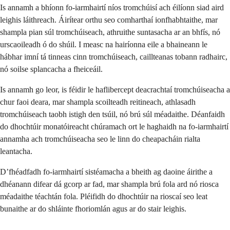
Is annamh a bhíonn fo-iarmhairtí níos tromchúisí ach éilíonn siad aird
leighis láithreach. Áirítear orthu seo comharthaí ionfhabhtaithe, mar
shampla pian súl tromchúiseach, athruithe suntasacha ar an bhfís, nó
urscaoileadh ó do shúil. I measc na hairíonna eile a bhaineann le
hábhar imní tá tinneas cinn tromchúiseach, caillteanas tobann radhairc,
nó soilse splancacha a fheiceáil.
Is annamh go leor, is féidir le haflibercept deacrachtaí tromchúiseacha a
chur faoi deara, mar shampla scoilteadh reitineach, athlasadh
tromchúiseach taobh istigh den tsúil, nó brú súl méadaithe. Déanfaidh
do dhochtúir monatóireacht chúramach ort le haghaidh na fo-iarmhairtí
annamha ach tromchúiseacha seo le linn do cheapacháin rialta
leantacha.
D’fhéadfadh fo-iarmhairtí sistéamacha a bheith ag daoine áirithe a
dhéanann difear dá gcorp ar fad, mar shampla brú fola ard nó riosca
méadaithe téachtán fola. Pléifidh do dhochtúir na rioscaí seo leat
bunaithe ar do shláinte fhoriomlán agus ar do stair leighis.