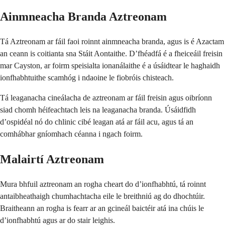
Ainmneacha Branda Aztreonam
Tá Aztreonam ar fáil faoi roinnt ainmneacha branda, agus is é Azactam
an ceann is coitianta sna Stáit Aontaithe. D’fhéadfá é a fheiceáil freisin
mar Cayston, ar foirm speisialta ionanálaithe é a úsáidtear le haghaidh
ionfhabhtuithe scamhóg i ndaoine le fiobróis chisteach.
Tá leaganacha cineálacha de aztreonam ar fáil freisin agus oibríonn
siad chomh héifeachtach leis na leaganacha branda. Úsáidfidh
d’ospidéal nó do chlinic cibé leagan atá ar fáil acu, agus tá an
comhábhar gníomhach céanna i ngach foirm.
Malairtí Aztreonam
Mura bhfuil aztreonam an rogha cheart do d’ionfhabhtú, tá roinnt
antaibheathaigh chumhachtacha eile le breithniú ag do dhochtúir.
Braitheann an rogha is fearr ar an gcineál baictéir atá ina chúis le
d’ionfhabhtú agus ar do stair leighis.