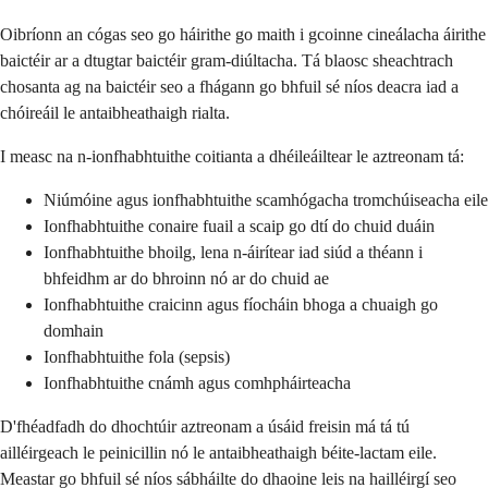
Oibríonn an cógas seo go háirithe go maith i gcoinne cineálacha áirithe
baictéir ar a dtugtar baictéir gram-diúltacha. Tá blaosc sheachtrach
chosanta ag na baictéir seo a fhágann go bhfuil sé níos deacra iad a
chóireáil le antaibheathaigh rialta.
I measc na n-ionfhabhtuithe coitianta a dhéileáiltear le aztreonam tá:
Niúmóine agus ionfhabhtuithe scamhógacha tromchúiseacha eile
Ionfhabhtuithe conaire fuail a scaip go dtí do chuid duáin
Ionfhabhtuithe bhoilg, lena n-áirítear iad siúd a théann i
bhfeidhm ar do bhroinn nó ar do chuid ae
Ionfhabhtuithe craicinn agus fíocháin bhoga a chuaigh go
domhain
Ionfhabhtuithe fola (sepsis)
Ionfhabhtuithe cnámh agus comhpháirteacha
D'fhéadfadh do dhochtúir aztreonam a úsáid freisin má tá tú
ailléirgeach le peinicillin nó le antaibheathaigh béite-lactam eile.
Meastar go bhfuil sé níos sábháilte do dhaoine leis na hailléirgí seo