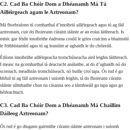
C2. Cad Ba Chóir Dom a Dhéanamh Má Tá
Ailléirgeach agam le Aztreonam?
Má fhorbraíonn tú comharthaí d’imoibriú ailléirgeach agus tú ag fáil
aztreonam, cuir do fhoireann cúraim sláinte ar an eolas láithreach. Is
minic gur féidir imoibrithe éadroma cosúil le gríos craicinn a bhainistiú
le frithhistamíní agus tú ag leanúint ar aghaidh le do chóireáil.
Éilíonn imoibrithe ailléirgeacha tromchúiseacha aird leighis láithreach.
I measc na gcomharthaí tá deacracht análaithe, at do d’aghaidh nó do
scornach, meadhrán tromchúiseach, nó buille croí tapa. Ós rud é go
bhfuil tú ag fáil aztreonam i suíomh leighis, tá do fhoireann cúraim
sláinte ullmhaithe chun na cásanna seo a láimhseáil go tapa agus go
héifeachtach.
C3. Cad Ba Chóir Dom a Dhéanamh Má Chaillim
Dáileog Aztreonam?
Ós rud é go dtugann gairmithe cúraim sláinte aztreonam i suíomh