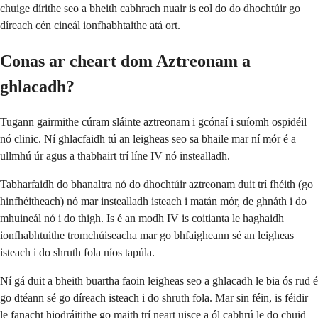
chuige dírithe seo a bheith cabhrach nuair is eol do do dhochtúir go
díreach cén cineál ionfhabhtaithe atá ort.
Conas ar cheart dom Aztreonam a
ghlacadh?
Tugann gairmithe cúram sláinte aztreonam i gcónaí i suíomh ospidéil
nó clinic. Ní ghlacfaidh tú an leigheas seo sa bhaile mar ní mór é a
ullmhú úr agus a thabhairt trí líne IV nó instealladh.
Tabharfaidh do bhanaltra nó do dhochtúir aztreonam duit trí fhéith (go
hinfhéitheach) nó mar instealladh isteach i matán mór, de ghnáth i do
mhuineál nó i do thigh. Is é an modh IV is coitianta le haghaidh
ionfhabhtuithe tromchúiseacha mar go bhfaigheann sé an leigheas
isteach i do shruth fola níos tapúla.
Ní gá duit a bheith buartha faoin leigheas seo a ghlacadh le bia ós rud é
go dtéann sé go díreach isteach i do shruth fola. Mar sin féin, is féidir
le fanacht hiodráitithe go maith trí neart uisce a ól cabhrú le do chuid