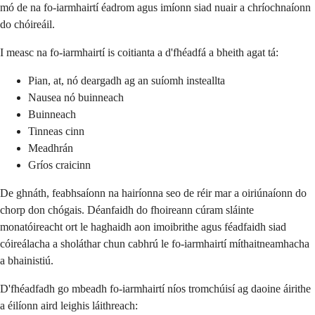
mó de na fo-iarmhairtí éadrom agus imíonn siad nuair a chríochnaíonn
do chóireáil.
I measc na fo-iarmhairtí is coitianta a d'fhéadfá a bheith agat tá:
Pian, at, nó deargadh ag an suíomh insteallta
Nausea nó buinneach
Buinneach
Tinneas cinn
Meadhrán
Gríos craicinn
De ghnáth, feabhsaíonn na hairíonna seo de réir mar a oiriúnaíonn do
chorp don chógais. Déanfaidh do fhoireann cúram sláinte
monatóireacht ort le haghaidh aon imoibrithe agus féadfaidh siad
cóireálacha a sholáthar chun cabhrú le fo-iarmhairtí míthaitneamhacha
a bhainistiú.
D'fhéadfadh go mbeadh fo-iarmhairtí níos tromchúisí ag daoine áirithe
a éilíonn aird leighis láithreach: