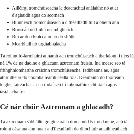
Ailléirgí tromchúiseacha le deacrachtaí análaithe nó at ar
d'aghaidh agus do scornach
Buinneach tromchúiseach a d'fhéadfadh fuil a bheith ann
Bruiseáil nó fuiliú neamhghnách
Buí ar do chraiceann nó do shúile
Mearbhall nó urghabhálacha
Tá roinnt fo-iarmhairtí annamh ach tromchúiseach a tharlaíonn i níos lú
ná 1% de na daoine a ghlacann aztreonam freisin. Ina measc seo tá
frithghníomhartha craicinn tromchúiseacha, fadhbanna ae, agus
athruithe ar do chomhaireamh cealla fola. Déanfaidh do fhoireann
leighis faireachas ar na rudaí seo trí mhonatóireacht rialta agus
tástálacha fola.
Cé nár chóir Aztreonam a ghlacadh?
Tá aztreonam sábháilte go ginearálta don chuid is mó daoine, ach tá
roinnt cásanna ann nuair a d'fhéadfadh do dhochtúir antaibheathach