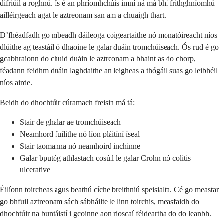
difriúil a roghnú. Is é an phríomhchúis imní ná má bhí frithghníomhú
ailléirgeach agat le aztreonam san am a chuaigh thart.
D’fhéadfadh go mbeadh dáileoga coigeartaithe nó monatóireacht níos
dlúithe ag teastáil ó dhaoine le galar duáin tromchúiseach. Ós rud é go
gcabhraíonn do chuid duáin le aztreonam a bhaint as do chorp,
féadann feidhm duáin laghdaithe an leigheas a thógáil suas go leibhéil
níos airde.
Beidh do dhochtúir cúramach freisin má tá:
Stair de ghalar ae tromchúiseach
Neamhord fuilithe nó líon pláitíní íseal
Stair taomanna nó neamhoird inchinne
Galar bputóg athlastach cosúil le galar Crohn nó colitis
ulcerative
Éilíonn toircheas agus beathú cíche breithniú speisialta. Cé go meastar
go bhfuil aztreonam sách sábháilte le linn toirchis, measfaidh do
dhochtúir na buntáistí i gcoinne aon rioscaí féideartha do do leanbh.