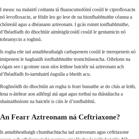
I measc na malairtí coitianta tá fluaracuinolóiní cosúil le ciprofloxacin
nó levofloxacin, ar féidir leo go leor de na hionfhabhtuithe céanna a
chóireáil agus a dhéanann aztreonam. I gcás roinnt ionfhabhtuithe,
d’fhéadfadh do dhochtúir aimíniglicosídí cosúil le gentamicin nó
tobramycin a roghnú.
Is rogha eile iad antaibheathaigh carbapenem cosúil le meropenem nó
imipenem le haghaidh ionfhabhtuithe tromchúiseacha. Oibríonn na
cógais seo i gcoinne raon níos leithne baictéir ná aztreonam ach
d’fhéadfadh fo-iarmhairtí éagsúla a bheith acu.
Roghnóidh do dhochtúir an rogha is fearr bunaithe ar do chás ar leith,
lena n-áirítear aon ailléirgí atá agat agus torthaí na dtástálacha a
shainaithníonn na baictéir is cúis le d’ionfhabhtú.
An Fearr Aztreonam ná Ceftriaxone?
Is antaibheathaigh chumhachtacha iad aztreonam agus ceftriaxone