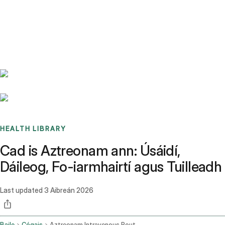
Benchmarks
Stories
FAQ
Sign up / Log in
HEALTH LIBRARY
Cad is Aztreonam ann: Úsáidí,
Dáileog, Fo-iarmhairtí agus Tuilleadh
Last updated
3 Aibreán 2026
Baile
Cógais
Aztreonam Intravenous Route Injection Route