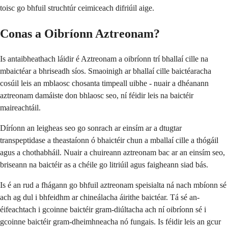
toisc go bhfuil struchtúr ceimiceach difriúil aige.
Conas a Oibríonn Aztreonam?
Is antaibheathach láidir é Aztreonam a oibríonn trí bhallaí cille na
mbaictéar a bhriseadh síos. Smaoinigh ar bhallaí cille baictéaracha
cosúil leis an mblaosc chosanta timpeall uibhe - nuair a dhéanann
aztreonam damáiste don bhlaosc seo, ní féidir leis na baictéir
maireachtáil.
Díríonn an leigheas seo go sonrach ar einsím ar a dtugtar
transpeptidase a theastaíonn ó bhaictéir chun a mballaí cille a thógáil
agus a chothabháil. Nuair a chuireann aztreonam bac ar an einsím seo,
briseann na baictéir as a chéile go litriúil agus faigheann siad bás.
Is é an rud a fhágann go bhfuil aztreonam speisialta ná nach mbíonn sé
ach ag dul i bhfeidhm ar chineálacha áirithe baictéar. Tá sé an-
éifeachtach i gcoinne baictéir gram-diúltacha ach ní oibríonn sé i
gcoinne baictéir gram-dheimhneacha nó fungais. Is féidir leis an gcur