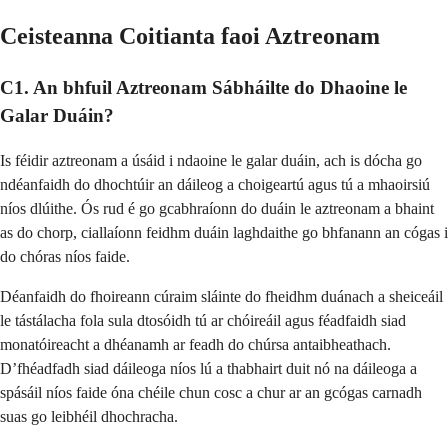
Ceisteanna Coitianta faoi Aztreonam
C1. An bhfuil Aztreonam Sábháilte do Dhaoine le
Galar Duáin?
Is féidir aztreonam a úsáid i ndaoine le galar duáin, ach is dócha go
ndéanfaidh do dhochtúir an dáileog a choigeartú agus tú a mhaoirsiú
níos dlúithe. Ós rud é go gcabhraíonn do duáin le aztreonam a bhaint
as do chorp, ciallaíonn feidhm duáin laghdaithe go bhfanann an cógas i
do chóras níos faide.
Déanfaidh do fhoireann cúraim sláinte do fheidhm duánach a sheiceáil
le tástálacha fola sula dtosóidh tú ar chóireáil agus féadfaidh siad
monatóireacht a dhéanamh ar feadh do chúrsa antaibheathach.
D’fhéadfadh siad dáileoga níos lú a thabhairt duit nó na dáileoga a
spásáil níos faide óna chéile chun cosc a chur ar an gcógas carnadh
suas go leibhéil dhochracha.