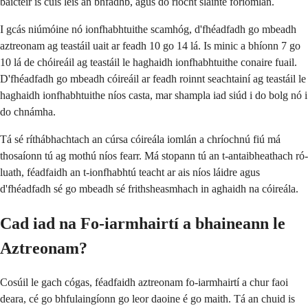
baictéir is cúis leis an bhfadhb, agus do riocht sláinte foriomlán.
I gcás niúmóine nó ionfhabhtuithe scamhóg, d'fhéadfadh go mbeadh
aztreonam ag teastáil uait ar feadh 10 go 14 lá. Is minic a bhíonn 7 go
10 lá de chóireáil ag teastáil le haghaidh ionfhabhtuithe conaire fuail.
D'fhéadfadh go mbeadh cóireáil ar feadh roinnt seachtainí ag teastáil le
haghaidh ionfhabhtuithe níos casta, mar shampla iad siúd i do bolg nó i
do chnámha.
Tá sé ríthábhachtach an cúrsa cóireála iomlán a chríochnú fiú má
thosaíonn tú ag mothú níos fearr. Má stopann tú an t-antaibheathach ró-
luath, féadfaidh an t-ionfhabhtú teacht ar ais níos láidre agus
d'fhéadfadh sé go mbeadh sé frithsheasmhach in aghaidh na cóireála.
Cad iad na Fo-iarmhairtí a bhaineann le
Aztreonam?
Cosúil le gach cógas, féadfaidh aztreonam fo-iarmhairtí a chur faoi
deara, cé go bhfulaingíonn go leor daoine é go maith. Tá an chuid is