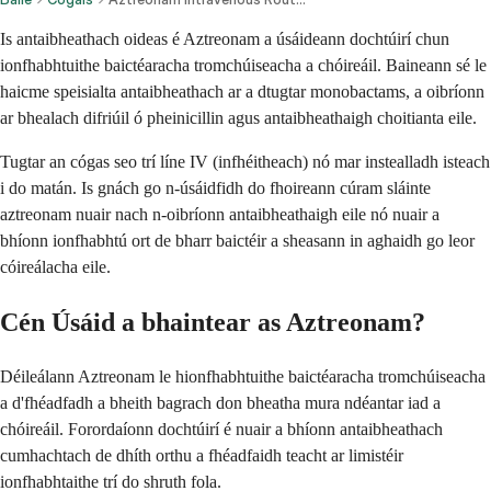
Is antaibheathach oideas é Aztreonam a úsáideann dochtúirí chun
ionfhabhtuithe baictéaracha tromchúiseacha a chóireáil. Baineann sé le
haicme speisialta antaibheathach ar a dtugtar monobactams, a oibríonn
ar bhealach difriúil ó pheinicillin agus antaibheathaigh choitianta eile.
Tugtar an cógas seo trí líne IV (infhéitheach) nó mar instealladh isteach
i do matán. Is gnách go n-úsáidfidh do fhoireann cúram sláinte
aztreonam nuair nach n-oibríonn antaibheathaigh eile nó nuair a
bhíonn ionfhabhtú ort de bharr baictéir a sheasann in aghaidh go leor
cóireálacha eile.
Cén Úsáid a bhaintear as Aztreonam?
Déileálann Aztreonam le hionfhabhtuithe baictéaracha tromchúiseacha
a d'fhéadfadh a bheith bagrach don bheatha mura ndéantar iad a
chóireáil. Forordaíonn dochtúirí é nuair a bhíonn antaibheathach
cumhachtach de dhíth orthu a fhéadfaidh teacht ar limistéir
ionfhabhtaithe trí do shruth fola.