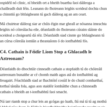
ospidéil nó clinic, ní bheidh ort a bheith buartha faoi dáileoga a
chailleadh duit féin. Leanann do fhoireann leighis sceideal dochta chun
a chinntiú go bhfaigheann tú gach dáileog ag an am ceart.
Má chuirtear dáileog siar ar chúis éigin mar gheall ar nósanna imeachta
leighis nó cóireálacha eile, déanfaidh do fhoireann cúraim sláinte do
sceideal a choigeartú dá réir. Déanfaidh siad cinnte go bhfaigheann tú
an cúrsa cóireála iomlán a theastaíonn ó do ionfhabhtú fós.
C4. Cathain is Féidir Liom Stop a Ghlacadh le
Aztreonam?
Déanfaidh do dhochtúir cinneadh cathain a stopfaidh tú do chóireáil
aztreonam bunaithe ar cé chomh maith agus atá do ionfhabhtú ag
freagairt. Féachfaidh siad ar fhachtóirí cosúil le do chuid comharthaí,
torthaí tástála fola, agus aon staidéir íomháithe chun a chinneadh
cathain a bheidh an t-ionfhabhtú faoi smacht.
Ná iarr riamh stop a chur leis an gcógas go luath, fiú má tá tú ag mothú