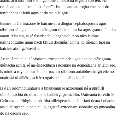
araon, ach oibríonn siad i gcoinne cineálacha éagsúla baictéir. Níl
ceachtar acu uilíoch “níos fearr” - braitheann an rogha cheart ar do
ionfhabhtú ar leith agus ar do staid leighis.
Baineann Ceftriaxone le haicme ar a dtugtar cephalosporins agus
oibríonn sé i gcoinne baictéir gram-dheimhneacha agus gram-diúltacha
araon. Mar sin, tá sé úsáideach le haghaidh raon níos leithne
ionfhabhtuithe nuair nach bhfuil dochtúirí cinnte go díreach faoi na
baictéir atá á gcóireáil acu.
Ar an láimh eile, ní oibríonn aztreonam ach i gcoinne baictéir gram-
diúltacha ach tá sé an-éifeachtach i gcoinne na gcineálacha ar leith seo.
Is minic a roghnaítear é nuair nach n-oibríonn antaibheathaigh eile nó
nuair atá tú ailléirgeach le cógais de chineál peinicillin.
Is é an príomhbhuntáiste a bhaineann le aztreonam ná a phróifíl
sábháilteachta do dhaoine le hailléirgí peinicillin. Uaireanta is féidir le
Ceftriaxone frithghníomhartha ailléirgeacha a chur faoi deara i ndaoine
atá ailléirgeach le peinicillin, agus tá aztreonam sábháilte go ginearálta
do na daoine seo.