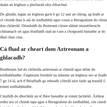
duáin an leigheas a phróiseáil níos éifeachtaí.
De ghnáth, tugtar an leigheas gach 6 go 12 uair an chloig, ag brath ar
cé chomh dian is atá do ionfhabhtú agus conas a fhreagraíonn do chorp
don chóireáil. Déanfaidh do fhoireann cúram sláinte monatóireacht
chúramach ort agus féadfaidh siad an t-am a choigeartú bunaithe ar do
dhul chun cinn.
Cá fhad ar cheart dom Aztreonam a
ghlacadh?
Braitheann fad do chóireála aztreonam ar chineál agus déine do
ionfhabhtaithe. Faigheann formhór na ndaoine an leigheas seo ar feadh
7 go 14 lá, ach d’fhéadfadh go mbeadh cóireáil níos faide ag teastáil ó
roinnt ionfhabhtuithe.
Cinnfidh do dhochtúir an ré fhíor bunaithe ar roinnt fachtóirí. Áirítear
orthu seo cé chomh tapa agus a fhreagraíonn do ionfhabhtú, cén cineál