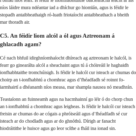
i bhfad níos fearr. Is féidir le hionfhabhtuithe baictéaracha teacht ar ais
níos láidre mura ndéantar iad a dhíchur go hiomlán, agus is féidir le
stopadh antaibheathaigh ró-luath friotaíocht antaibheathach a bheith
mar thoradh air.
C5. An féidir liom alcól a ól agus Aztreonam á
ghlacadh agam?
Cé nach bhfuil idirghníomhaíocht dhíreach ag aztreonam le halcól, is
fearr go ginearálta alcól a sheachaint agus tú á chóireáil le haghaidh
ionfhabhtaithe tromchúisigh. Is féidir le halcól cur isteach ar chumas do
choirp an t-ionfhabhtú a chomhrac agus d’fhéadfadh sé roinnt fo-
iarmhairtí a dhéanamh níos measa, mar shampla nausea nó meadhrán.
Teastaíonn an fuinneamh agus na hacmhainní go léir ó do chorp chun
an t-ionfhabhtú a chomhrac agus leigheas. Is féidir le halcól cur isteach
freisin ar chumas do ae cógais a phróiseáil agus d’fhéadfadh sé cur
isteach ar do chodladh agus ar do ghnóthú. Dírigh ar fanacht
hiodráitithe le huisce agus go leor scíthe a fháil ina ionad sin.