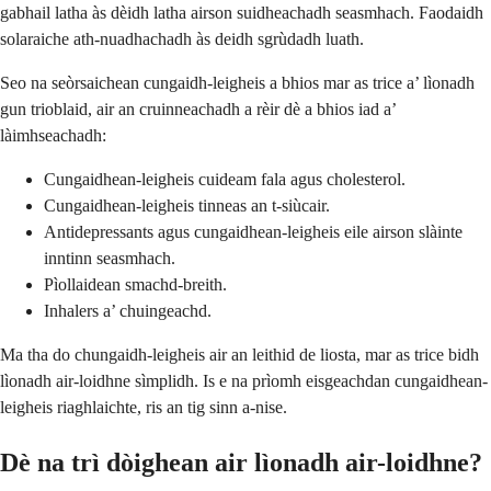
gabhail latha às dèidh latha airson suidheachadh seasmhach. Faodaidh
solaraiche ath-nuadhachadh às deidh sgrùdadh luath.
Seo na seòrsaichean cungaidh-leigheis a bhios mar as trice a’ lìonadh
gun trioblaid, air an cruinneachadh a rèir dè a bhios iad a’
làimhseachadh:
Cungaidhean-leigheis cuideam fala agus cholesterol.
Cungaidhean-leigheis tinneas an t-siùcair.
Antidepressants agus cungaidhean-leigheis eile airson slàinte
inntinn seasmhach.
Pìollaidean smachd-breith.
Inhalers a’ chuingeachd.
Ma tha do chungaidh-leigheis air an leithid de liosta, mar as trice bidh
lìonadh air-loidhne sìmplidh. Is e na prìomh eisgeachdan cungaidhean-
leigheis riaghlaichte, ris an tig sinn a-nise.
Dè na trì dòighean air lìonadh air-loidhne?