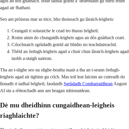
agus an dòs gnàthach. Bidh tadhal goirid a’ dearbhadh gu bheil feum
agad air fhathast.
Seo am pròiseas mar as trice, bho thoiseach gu làraich-leigheis:
Ceangail ri solaraiche le cead tro thuras brìgheil.
Roinn ainm do chungaidh-leigheis agus an dòs gnàthach ceart.
Crìochnaich sgrùdadh goirid air bhidio no teachdaireachd.
Thèid an òrdugh-leigheis agad a chuir chun làraich-leigheis agad
taobh a-staigh uairean.
Tha an t-slighe seo na slighe-beatha nuair a tha an t-seann òrdugh-
leigheis agad air tighinn gu crìch. Mas toil leat faicinn an cuireadh do
lìonadh ri tadhal brìgheil, faodaidh
Sgrùdadh Comharraidhean
August
AI sin a rèiteachadh ann am beagan mhionaidean.
Dè mu dheidhinn cungaidhean-leigheis
riaghlaichte?