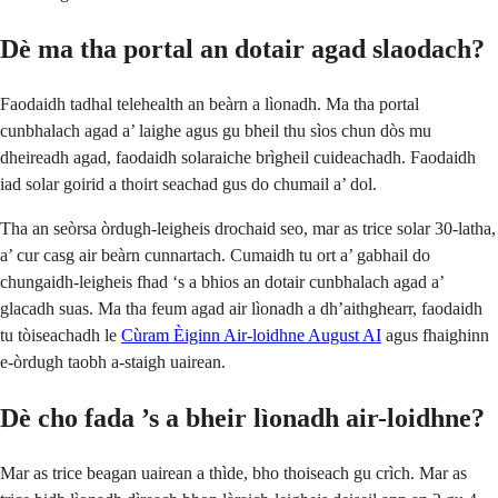
Dè ma tha portal an dotair agad slaodach?
Faodaidh tadhal telehealth an beàrn a lìonadh. Ma tha portal
cunbhalach agad a’ laighe agus gu bheil thu sìos chun dòs mu
dheireadh agad, faodaidh solaraiche brìgheil cuideachadh. Faodaidh
iad solar goirid a thoirt seachad gus do chumail a’ dol.
Tha an seòrsa òrdugh-leigheis drochaid seo, mar as trice solar 30-latha,
a’ cur casg air beàrn cunnartach. Cumaidh tu ort a’ gabhail do
chungaidh-leigheis fhad ‘s a bhios an dotair cunbhalach agad a’
glacadh suas. Ma tha feum agad air lìonadh a dh’aithghearr, faodaidh
tu tòiseachadh le
Cùram Èiginn Air-loidhne August AI
agus fhaighinn
e-òrdugh taobh a-staigh uairean.
Dè cho fada ’s a bheir lìonadh air-loidhne?
Mar as trice beagan uairean a thìde, bho thoiseach gu crìch. Mar as