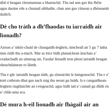
dùil ri beagan cheumannan a bharrachd. Tha iad ann gus thu fhèin
agus daoine eile a chumail sàbhailte, chan ann gus cùisean a dhèanamh
duilich.
Dè cho tràth a dh’fhaodas tu iarraidh air
lìonadh?
Airson a’ mhòr-chuid de chungaidh-leigheis, timcheall air 5 gu 7 latha
mus ruith thu a-mach. Mar as trice bidh planaichean àrachais a’
ceadachadh an uinneag sin. Faodar lìonadh tron phost iarraidh beagan
sheachdainean ro làimh.
Tha e glic iarraidh beagan tràth, gu sònraichte le luingearachd. Tha e a’
toirt cothrom dhut gus nach ruig thu neoni gu bràth. Is e cungaidhean-
leigheis riaghlaichte an t-eisgeachd, agus bidh iad a’ cumail gu dlùth ris
a’ chlàr-ama aca.
Dè mura h-eil lìonadh air fhàgail air an