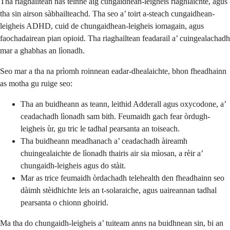
Tha riaghailtean nas teinne aig cungaidhean-leigheis riaghlaichte, agus
tha sin airson sàbhailteachd. Tha seo a’ toirt a-steach cungaidhean-
leigheis ADHD, cuid de chungaidhean-leigheis iomagain, agus
faochadairean pian opioid. Tha riaghailtean feadarail a’ cuingealachadh
mar a ghabhas an lìonadh.
Seo mar a tha na prìomh roinnean eadar-dhealaichte, bhon fheadhainn
as motha gu ruige seo:
Tha an buidheann as teann, leithid Adderall agus oxycodone, a’
ceadachadh lìonadh sam bith. Feumaidh gach fear òrdugh-
leigheis ùr, gu tric le tadhal pearsanta an toiseach.
Tha buidheann meadhanach a’ ceadachadh àireamh
chuingealaichte de lìonadh thairis air sia mìosan, a rèir a’
chungaidh-leigheis agus do stàit.
Mar as trice feumaidh òrdachadh telehealth den fheadhainn seo
dàimh stèidhichte leis an t-solaraiche, agus uaireannan tadhal
pearsanta o chionn ghoirid.
Ma tha do chungaidh-leigheis a’ tuiteam anns na buidhnean sin, bi an