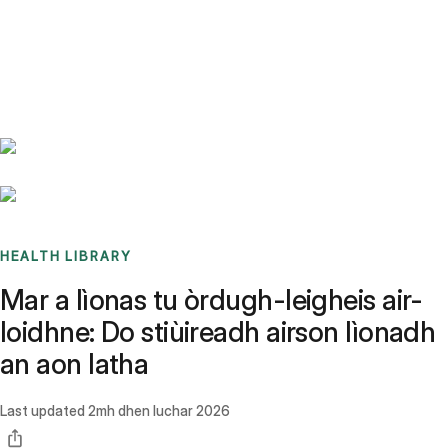
Benchmarks
Stories
FAQ
Sign up / Log in
HEALTH LIBRARY
Mar a lìonas tu òrdugh-leigheis air-
loidhne: Do stiùireadh airson lìonadh
an aon latha
Last updated
2mh dhen Iuchar 2026