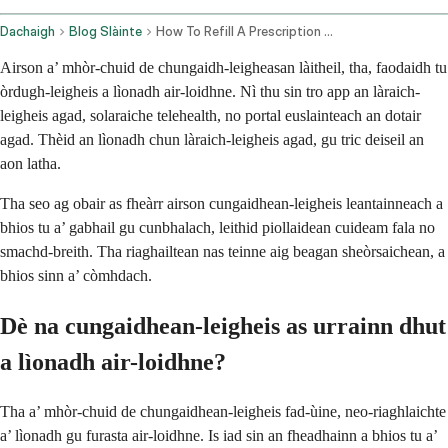
Dachaigh
Blog Slàinte
How To Refill A Prescription Online Your Step By Step Guide To Same Day Refills
Airson a’ mhòr-chuid de chungaidh-leigheasan làitheil, tha, faodaidh tu
òrdugh-leigheis a lìonadh air-loidhne. Nì thu sin tro app an làraich-
leigheis agad, solaraiche telehealth, no portal euslainteach an dotair
agad. Thèid an lìonadh chun làraich-leigheis agad, gu tric deiseil an
aon latha.
Tha seo ag obair as fheàrr airson cungaidhean-leigheis leantainneach a
bhios tu a’ gabhail gu cunbhalach, leithid piollaidean cuideam fala no
smachd-breith. Tha riaghailtean nas teinne aig beagan sheòrsaichean, a
bhios sinn a’ còmhdach.
Dè na cungaidhean-leigheis as urrainn dhut
a lìonadh air-loidhne?
Tha a’ mhòr-chuid de chungaidhean-leigheis fad-ùine, neo-riaghlaichte
a’ lìonadh gu furasta air-loidhne. Is iad sin an fheadhainn a bhios tu a’