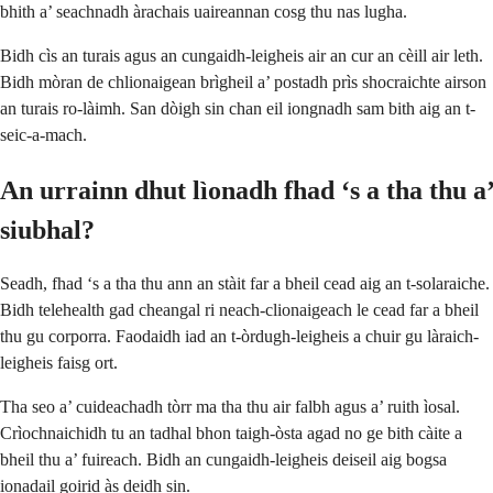
bhith a’ seachnadh àrachais uaireannan cosg thu nas lugha.
Bidh cìs an turais agus an cungaidh-leigheis air an cur an cèill air leth.
Bidh mòran de chlionaigean brìgheil a’ postadh prìs shocraichte airson
an turais ro-làimh. San dòigh sin chan eil iongnadh sam bith aig an t-
seic-a-mach.
An urrainn dhut lìonadh fhad ‘s a tha thu a’
siubhal?
Seadh, fhad ‘s a tha thu ann an stàit far a bheil cead aig an t-solaraiche.
Bidh telehealth gad cheangal ri neach-clionaigeach le cead far a bheil
thu gu corporra. Faodaidh iad an t-òrdugh-leigheis a chuir gu làraich-
leigheis faisg ort.
Tha seo a’ cuideachadh tòrr ma tha thu air falbh agus a’ ruith ìosal.
Crìochnaichidh tu an tadhal bhon taigh-òsta agad no ge bith càite a
bheil thu a’ fuireach. Bidh an cungaidh-leigheis deiseil aig bogsa
ionadail goirid às deidh sin.