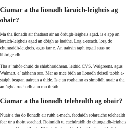
Ciamar a tha lìonadh làraich-leigheis ag
obair?
Ma tha lìonadh air fhathast air an òrdugh-leigheis agad, is e app an
làraich-leigheis agad an dòigh as luaithe. Log a-steach, lorg do
chungaidh-leigheis, agus iarr e. An uairsin tagh togail suas no
lìbhrigeadh.
Tha a’ mhòr-chuid de shlabhraidhean, leithid CVS, Walgreens, agus
Walmart, a’ tabhann seo. Mar as trice bidh an lìonadh deiseil taobh a-
staigh beagan uairean a thìde. Is e an roghainn as sìmplidh nuair a tha
an ùghdarrachadh ann mu thràth.
Ciamar a tha lìonadh telehealth ag obair?
Nuair a tha do lìonadh air ruith a-mach, faodaidh solaraiche telehealth
fear ùr a thoirt seachad. Roinnidh tu eachdraidh do chungaidh-leigheis