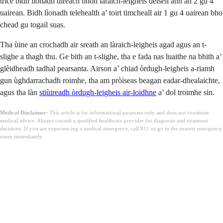
trice bidh lìonadh dìreach bhon làraich-leigheis deiseil ann an 2 gu 4
uairean. Bidh lìonadh telehealth a’ toirt timcheall air 1 gu 4 uairean bho
chead gu togail suas.
Tha ùine an crochadh air sreath an làraich-leigheis agad agus an t-
slighe a thagh thu. Ge bith an t-slighe, tha e fada nas luaithe na bhith a’
glèidheadh tadhal pearsanta. Airson a’ chiad òrdugh-leigheis a-riamh
gun ùghdarrachadh roimhe, tha am pròiseas beagan eadar-dhealaichte,
agus tha làn
stiùireadh òrdugh-leigheis air-loidhne
a’ dol troimhe sin.
Medical Disclaimer:
This article is for informational purposes only and does not constitute
medical advice. Always consult a qualified healthcare provider for diagnosis and treatment
decisions. If you are experiencing a medical emergency, call 911 or go to the nearest emergency
room immediately.