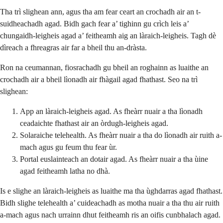
Tha trì slighean ann, agus tha am fear ceart an crochadh air an t-
suidheachadh agad. Bidh gach fear a’ tighinn gu crìch leis a’
chungaidh-leigheis agad a’ feitheamh aig an làraich-leigheis. Tagh dè
dìreach a fhreagras air far a bheil thu an-dràsta.
Ron na ceumannan, fiosrachadh gu bheil an roghainn as luaithe an
crochadh air a bheil lìonadh air fhàgail agad fhathast. Seo na trì
slighean:
App an làraich-leigheis agad. As fheàrr nuair a tha lìonadh
ceadaichte fhathast air an òrdugh-leigheis agad.
Solaraiche telehealth. As fheàrr nuair a tha do lìonadh air ruith a-
mach agus gu feum thu fear ùr.
Portal euslainteach an dotair agad. As fheàrr nuair a tha ùine
agad feitheamh latha no dhà.
Is e slighe an làraich-leigheis as luaithe ma tha ùghdarras agad fhathast.
Bidh slighe telehealth a’ cuideachadh as motha nuair a tha thu air ruith
a-mach agus nach urrainn dhut feitheamh ris an oifis cunbhalach agad.