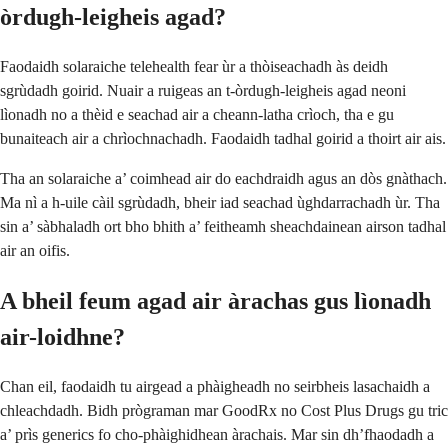
òrdugh-leigheis agad?
Faodaidh solaraiche telehealth fear ùr a thòiseachadh às deidh
sgrùdadh goirid. Nuair a ruigeas an t-òrdugh-leigheis agad neoni
lìonadh no a thèid e seachad air a cheann-latha crìoch, tha e gu
bunaiteach air a chrìochnachadh. Faodaidh tadhal goirid a thoirt air ais.
Tha an solaraiche a’ coimhead air do eachdraidh agus an dòs gnàthach.
Ma nì a h-uile càil sgrùdadh, bheir iad seachad ùghdarrachadh ùr. Tha
sin a’ sàbhaladh ort bho bhith a’ feitheamh sheachdainean airson tadhal
air an oifis.
A bheil feum agad air àrachas gus lìonadh
air-loidhne?
Chan eil, faodaidh tu airgead a phàigheadh no seirbheis lasachaidh a
chleachdadh. Bidh prògraman mar GoodRx no Cost Plus Drugs gu tric
a’ prìs generics fo cho-phàighidhean àrachais. Mar sin dh’fhaodadh a