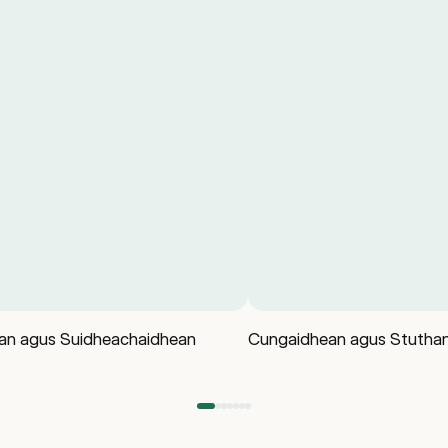
ean agus Suidheachaidhean
Cungaidhean agus Stuthan