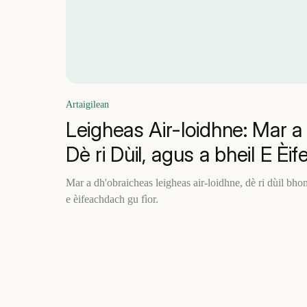
Artaigilean
Leigheas Air-loidhne: Mar a
Dè ri Dùil, agus a bheil E È
Mar a dh'obraicheas leigheas air-loidhne, dè ri dùil bho
e èifeachdach gu fìor.