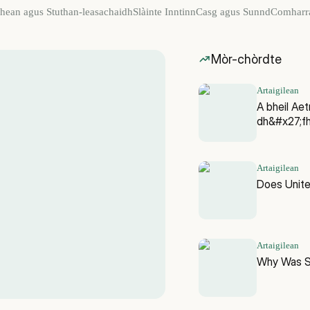
hean agus Stuthan-leasachaidh
Slàinte Inntinn
Casg agus Sunnd
Comharr
Mòr-chòrdte
Artaigilean
A bheil Ae
dh&#x27;fh
Artaigilean
Does Unit
Artaigilean
Why Was Sk