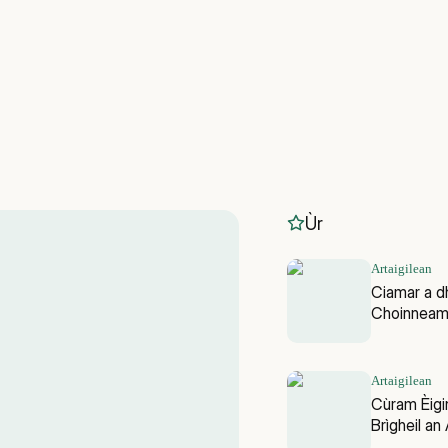
Ùr
Artaigilean
Ciamar a d
Choinneamh
Artaigilean
Cùram Èigi
Brìgheil an