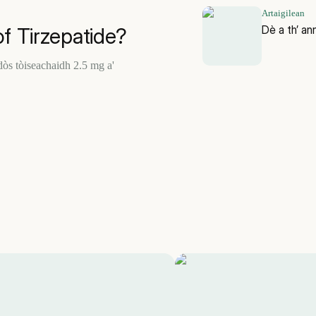
Artaigilean
Dè a th’ an
f Tirzepatide?
dòs tòiseachaidh 2.5 mg a'