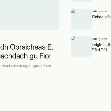
Artaigilean
Slàinte-cèin
Artaigilean
Lèigh-innti
 dh'Obraicheas E,
Dè ri Dùil
ifeachdach gu Fìor
n chiad seisean agad, agus a bheil