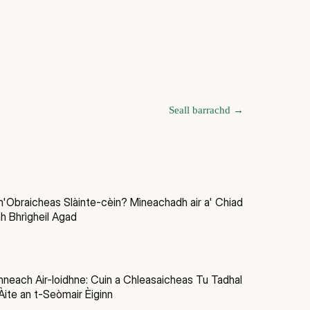
Seall barrachd
→
h'Obraicheas Slàinte-cèin? Mìneachadh air a' Chiad
 Bhrìgheil Agad
nneach Air-loidhne: Cuin a Chleasaicheas Tu Tadhal
 Àite an t-Seòmair Èiginn