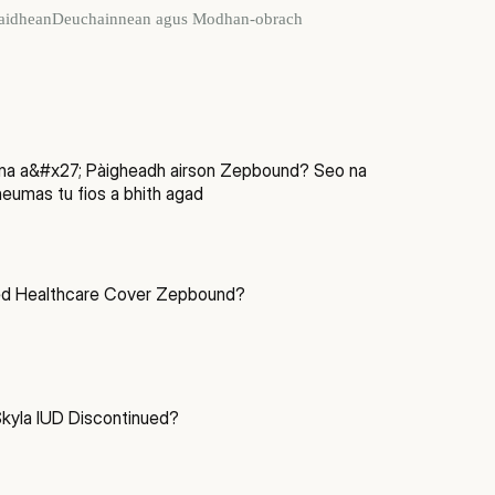
aidhean
Deuchainnean agus Modhan-obrach
tna a&#x27; Pàigheadh airson Zepbound? Seo na
eumas tu fios a bhith agad
ed Healthcare Cover Zepbound?
yla IUD Discontinued?