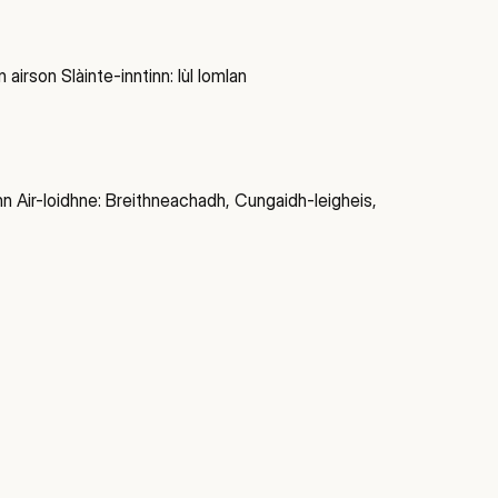
 airson Slàinte-inntinn: Iùl Iomlan
nn Air-loidhne: Breithneachadh, Cungaidh-leigheis,