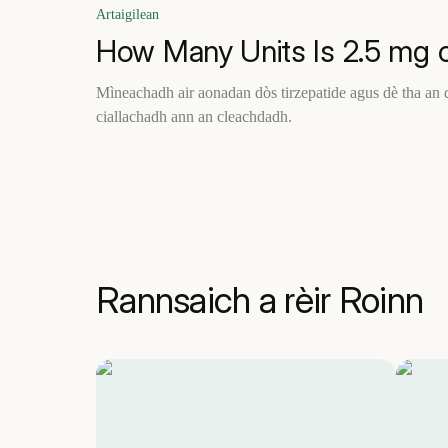
Artaigilean
How Many Units Is 2.5 mg o
Mìneachadh air aonadan dòs tirzepatide agus dè tha an 
ciallachadh ann an cleachdadh.
Rannsaich a rèir Roinn