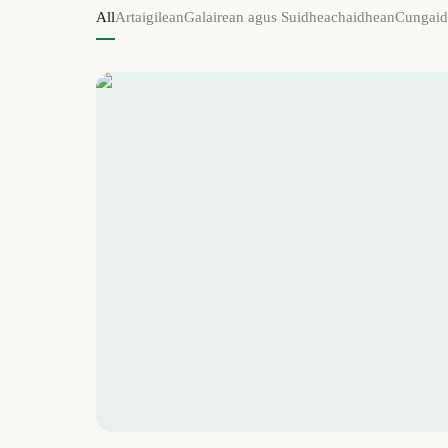
All
Artaigilean
Galairean agus Suidheachaidhean
Cungaid