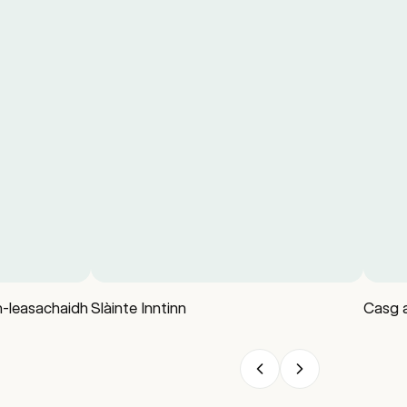
-leasachaidh
Slàinte Inntinn
Casg 