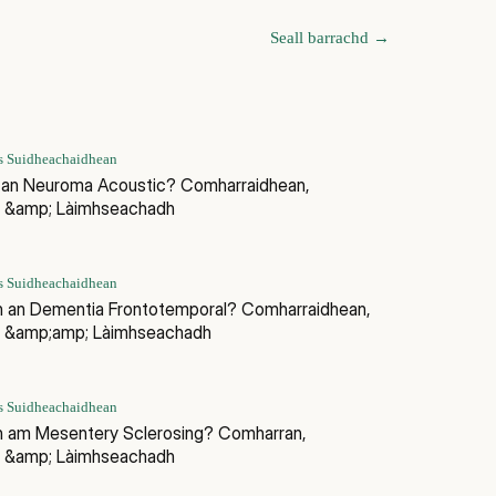
Seall barrachd
→
s Suidheachaidhean
 an Neuroma Acoustic? Comharraidhean,
, &amp; Làimhseachadh
s Suidheachaidhean
nn an Dementia Frontotemporal? Comharraidhean,
, &amp;amp; Làimhseachadh
s Suidheachaidhean
nn am Mesentery Sclerosing? Comharran,
, &amp; Làimhseachadh