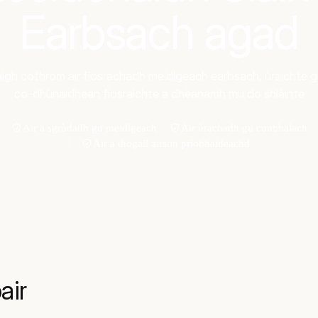
Earbsach agad
igh cothrom air fiosrachadh meidigeach earbsach, ùraichte 
co-dhùnaidhean fiosraichte a dhèanamh mu do shlàinte
Air a sgrùdadh gu meidigeach
Air ùrachadh gu cunbhalach
Air a thogail airson prìobhaideachd
air