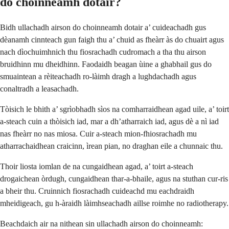
do choinneamh dotair?
Bidh ullachadh airson do choinneamh dotair a’ cuideachadh gus
dèanamh cinnteach gun faigh thu a’ chuid as fheàrr às do chuairt agus
nach dìochuimhnich thu fiosrachadh cudromach a tha thu airson
bruidhinn mu dheidhinn. Faodaidh beagan ùine a ghabhail gus do
smuaintean a rèiteachadh ro-làimh dragh a lughdachadh agus
conaltradh a leasachadh.
Tòisich le bhith a’ sgrìobhadh sìos na comharraidhean agad uile, a’ toirt
a-steach cuin a thòisich iad, mar a dh’atharraich iad, agus dè a nì iad
nas fheàrr no nas miosa. Cuir a-steach mion-fhiosrachadh mu
atharrachaidhean craicinn, ìrean pian, no draghan eile a chunnaic thu.
Thoir liosta iomlan de na cungaidhean agad, a’ toirt a-steach
drogaichean òrdugh, cungaidhean thar-a-bhaile, agus na stuthan cur-ris
a bheir thu. Cruinnich fiosrachadh cuideachd mu eachdraidh
mheidigeach, gu h-àraidh làimhseachadh aillse roimhe no radiotherapy.
Beachdaich air na nithean sin ullachadh airson do choinneamh: