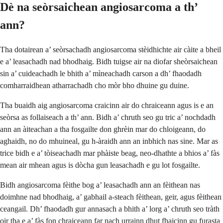
Dè na seòrsaichean angiosarcoma a th’
ann?
Tha dotairean a’ seòrsachadh angiosarcoma stèidhichte air càite a bheil
e a’ leasachadh nad bhodhaig. Bidh tuigse air na diofar sheòrsaichean
sin a’ cuideachadh le bhith a’ mìneachadh carson a dh’ fhaodadh
comharraidhean atharrachadh cho mòr bho dhuine gu duine.
Tha buaidh aig angiosarcoma craicinn air do chraiceann agus is e an
seòrsa as follaiseach a th’ ann. Bidh a’ chruth seo gu tric a’ nochdadh
ann an àiteachan a tha fosgailte don ghrèin mar do chloigeann, do
aghaidh, no do mhuineal, gu h-àraidh ann an inbhich nas sine. Mar as
trice bidh e a’ tòiseachadh mar phàiste beag, neo-dhathte a bhios a’ fàs
mean air mhean agus is dòcha gun leasachadh e gu lot fosgailte.
Bidh angiosarcoma fèithe bog a’ leasachadh ann an fèithean nas
doimhne nad bhodhaig, a’ gabhail a-steach fèithean, geir, agus fèithean
ceangail. Dh’ fhaodadh gur annasach a bhith a’ lorg a’ chruth seo tràth
oir tha e a’ fàs fon chraiceann far nach urrainn dhut fhaicinn gu furasta