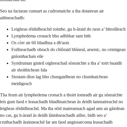
Seo na factaran cunnart as cudromaiche a tha dotairean air
aithneachadh:
Leigheas rèididheachd roimhe, gu h-àraid do raon a’ bhroilleach
Lymphedema cronach bho adhbhar sam bith
Os còrr air 60 bliadhna a dh'aois
Foillseachadh obrach do chlòraid bhìneal, arsenic, no ceimigean
gnìomhachais eile
Syndruman ginteil oighreachail sònraichte a tha a’ toirt buaidh
air shoithichean fala
Siostam dìon lag bho chungaidhean no chumhaichean
meidigeach
Tha feum air lymphedema cronach a thoirt iomradh air gu sònraichte
leis gum faod e leasachadh bliadhnaichean às deidh lannsaireachd no
leigheas rèididheachd. Ma tha sèid maireannach agad ann an gàirdean
no cas, gu h-àraid às deidh làimhseachadh aillse, bidh seo a’
cruthachadh àrainneachd far am faod angiosarcoma leasachadh