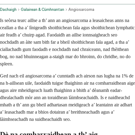
Dachaigh
Galairean & Cùmhnantan
Angiosarcoma
Is seòrsa tearc aillse a th’ ann an angiosarcoma a leasaicheas anns na
ceallan a tha a’ lìnigeadh shoithichean fala agus shoithichean lymphatic
air feadh a’ chuirp agad. Faodaidh an aillse ionnsaigheach seo
nochdadh an àite sam bith far a bheil shoithichean fala agad, a tha a’
ciallachadh gum faodadh e nochdadh nad chraiceann, nad fhèithean
bog, no nad bhuinneagan a-staigh mar do bhroinn, do chridhe, no do
spleen.
Ged nach eil angiosarcoma a’ cunntadh ach airson nas lugha na 1% de
na h-aillsean uile, faodaidh tuigse fhaighinn air na comharraidhean aige
agus aire mheidigeach luath fhaighinn a bhith a’ dèanamh eadar-
dhealachadh mòr ann an toraidhean làimhseachaidh. Is e naidheachd
mhath a th’ ann gu bheil adhartasan meidigeach a’ leantainn air adhart
a’ leasachadh mar a bhios dotairan a’ breithneachadh agus a’
làimhseachadh na suidheachaidh seo.
Dè na comharraidhean a th’ aig