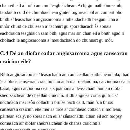
chan eil iad a’ ruith ann am teaghlaichean. Ach, gu math ainneamh,
faodaidh cuid de chumhaichean ginteil oighreachail an cunnart bho
bhith a’ leasachadh angiosarcoma a mheudachadh beagan. Tha a’
mhòr-chuid de chùisean a’ tachairt gu sporadiacach às aonais
eachdraidh teaghlaich sam bith, agus mar sin chan eil a bhith agad ri
choltach le angiosarcoma a’ meudachadh do chunnart gu mòr.
C.4 Dè an diofar eadar angiosarcoma agus cansearan
craicinn eile?
Bidh angiosarcoma a’ leasachadh ann am ceallan soithichean fala, fhad
‘s a bhios cansearan craicinn cumanta mar melanoma, carcinoma cealla
basal, agus carcinoma cealla squamous a’ leasachadh ann an diofar
sheòrsaichean de cheallan craicinn. Bidh angiosarcoma gu tric a’
nochdadh mar leòn coltach ri bruise nach caill, fhad ‘s a bhios
cansearan craicinn eile mar as trice a’ coimhead coltach ri mòilean,
pàirtean scaly, no sores nach eil a’ slànachadh. Chan eil ach biopsy
comasach air diofar sheòrsaichean de chansa craicinn a