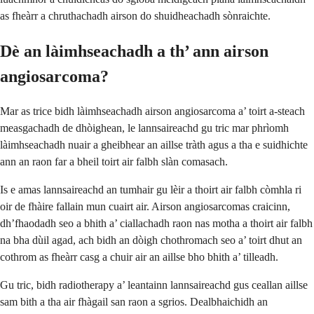
as fheàrr a chruthachadh airson do shuidheachadh sònraichte.
Dè an làimhseachadh a th’ ann airson
angiosarcoma?
Mar as trice bidh làimhseachadh airson angiosarcoma a’ toirt a-steach
measgachadh de dhòighean, le lannsaireachd gu tric mar phrìomh
làimhseachadh nuair a gheibhear an aillse tràth agus a tha e suidhichte
ann an raon far a bheil toirt air falbh slàn comasach.
Is e amas lannsaireachd an tumhair gu lèir a thoirt air falbh còmhla ri
oir de fhàire fallain mun cuairt air. Airson angiosarcomas craicinn,
dh’fhaodadh seo a bhith a’ ciallachadh raon nas motha a thoirt air falbh
na bha dùil agad, ach bidh an dòigh chothromach seo a’ toirt dhut an
cothrom as fheàrr casg a chuir air an aillse bho bhith a’ tilleadh.
Gu tric, bidh radiotherapy a’ leantainn lannsaireachd gus ceallan aillse
sam bith a tha air fhàgail san raon a sgrios. Dealbhaichidh an