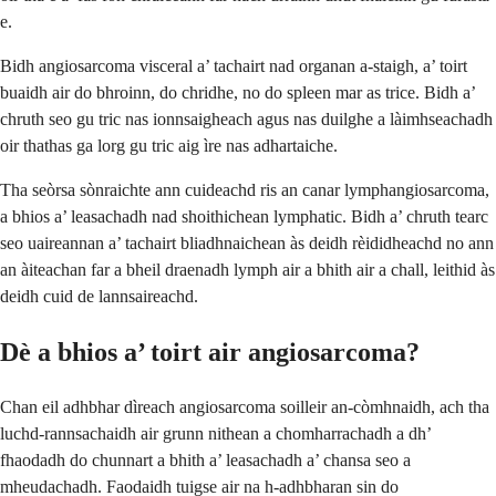
e.
Bidh angiosarcoma visceral a’ tachairt nad organan a-staigh, a’ toirt
buaidh air do bhroinn, do chridhe, no do spleen mar as trice. Bidh a’
chruth seo gu tric nas ionnsaigheach agus nas duilghe a làimhseachadh
oir thathas ga lorg gu tric aig ìre nas adhartaiche.
Tha seòrsa sònraichte ann cuideachd ris an canar lymphangiosarcoma,
a bhios a’ leasachadh nad shoithichean lymphatic. Bidh a’ chruth tearc
seo uaireannan a’ tachairt bliadhnaichean às deidh rèididheachd no ann
an àiteachan far a bheil draenadh lymph air a bhith air a chall, leithid às
deidh cuid de lannsaireachd.
Dè a bhios a’ toirt air angiosarcoma?
Chan eil adhbhar dìreach angiosarcoma soilleir an-còmhnaidh, ach tha
luchd-rannsachaidh air grunn nithean a chomharrachadh a dh’
fhaodadh do chunnart a bhith a’ leasachadh a’ chansa seo a
mheudachadh. Faodaidh tuigse air na h-adhbharan sin do