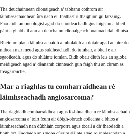
Tha deuchainnean clionaigeach a’ tabhann cothrom air
làimhseachaidhean ùra nach eil fhathast ri fhaighinn gu farsaing.
Faodaidh an oncologist agad do chuideachadh gus tuigsinn a bheil
pàirt a ghabhail ann an deuchainn clionaigeach buannachdail dhutsa.
Bheir am plana làimhseachaidh a mholaidh an dotair agad an aire do
nithean mar meud agus suidheachadh do tumhair, a bheil e air
sgaoileadh, agus do shlàinte iomlan. Bidh obair dlùth leis an sgioba
meidigeach agad a’ dèanamh cinnteach gun faigh thu an cùram as
freagarraiche.
Mar a riaghlas tu comharraidhean rè
làimhseachadh angiosarcoma?
Tha riaghladh comharraidhean agus fo-bhuaidhean rè làimhseachadh
angiosarcoma a’ toirt feum air dòigh-obrach coileanta a bhios a’
làimhseachadh nan dùbhlain corporra agus tòcail a dh’fhaodadh a
bhith ort. Faodaidh an sgioba cùraim slàinte agad ro-innleachdan a