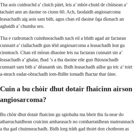
Tha aois cuideachd a’ cluich pàirt, leis a’ mhòr-chuid de chùisean a’
tachairt ann an daoine os cionn 60. Ach, faodaidh angiosarcoma
leasachadh aig aois sam bith, agus chan eil daoine òga dìonach an
aghaidh a’ chumha seo.
Tha e cudromach cuimhneachadh nach eil a bhith agad air factaran
cunnairt a’ ciallachadh gun tèid angiosarcoma a leasachadh leat gu
cinnteach. Chan eil mòran dhaoine leis na factaran cunnairt sin a’
leasachadh a’ ghalar, fhad ‘s a tha daoine eile gun fhiosrachadh
cunnairt sam bith a’ dèanamh sin. Bidh leasachadh aillse gu tric a’ toirt
a-steach eadar-obrachadh iom-fhillte iomadh fhactar thar ùine.
Cuin a bu chòir dhut dotair fhaicinn airson
angiosarcoma?
Bu chòir dhut dotair fhaicinn gu sgiobalta ma bheir thu fa-near do
atharrachaidhean craicinn amharasach no comharraidhean maireannach
a tha gad chuimseachadh. Bidh lorg tràth gad thoirt don chothrom as