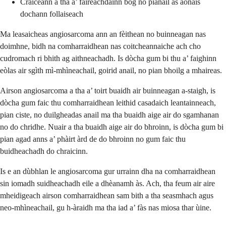
Craiceann a tha a’ faireachdainn bog no pianail às aonais
dochann follaiseach
Ma leasaicheas angiosarcoma ann an fèithean no buinneagan nas
doimhne, bidh na comharraidhean nas coitcheannaiche ach cho
cudromach ri bhith ag aithneachadh. Is dòcha gum bi thu a’ faighinn
eòlas air sgìth mì-mhìneachail, goirid anail, no pian bhoilg a mhaireas.
Airson angiosarcoma a tha a’ toirt buaidh air buinneagan a-staigh, is
dòcha gum faic thu comharraidhean leithid casadaich leantainneach,
pian ciste, no duilgheadas anail ma tha buaidh aige air do sgamhanan
no do chridhe. Nuair a tha buaidh aige air do bhroinn, is dòcha gum bi
pian agad anns a’ phàirt àrd de do bhroinn no gum faic thu
buidheachadh do chraicinn.
Is e an dùbhlan le angiosarcoma gur urrainn dha na comharraidhean
sin iomadh suidheachadh eile a dhèanamh às. Ach, tha feum air aire
mheidigeach airson comharraidhean sam bith a tha seasmhach agus
neo-mhìneachail, gu h-àraidh ma tha iad a’ fàs nas miosa thar ùine.