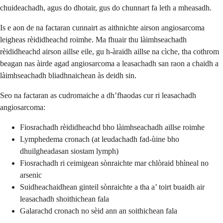
chuideachadh, agus do dhotair, gus do chunnart fa leth a mheasadh.
Is e aon de na factaran cunnairt as aithnichte airson angiosarcoma
leigheas rèididheachd roimhe. Ma fhuair thu làimhseachadh
rèididheachd airson aillse eile, gu h-àraidh aillse na cìche, tha cothrom
beagan nas àirde agad angiosarcoma a leasachadh san raon a chaidh a
làimhseachadh bliadhnaichean às deidh sin.
Seo na factaran as cudromaiche a dh’fhaodas cur ri leasachadh
angiosarcoma:
Fiosrachadh rèididheachd bho làimhseachadh aillse roimhe
Lymphedema cronach (at leudachadh fad-ùine bho
dhuilgheadasan siostam lymph)
Fiosrachadh ri ceimigean sònraichte mar chlòraid bhìneal no
arsenic
Suidheachaidhean ginteil sònraichte a tha a’ toirt buaidh air
leasachadh shoithichean fala
Galarachd cronach no sèid ann an soithichean fala