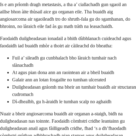
Is e am prìomh dragh metastasis, a tha a’ ciallachadh gun sgaoil an
aillse bhon àite thùsail aice gu organan eile. Tha buaidh aig
angiosarcoma air sgaoileadh tro do shruth-fala gu do sgamhanan, do
bhroinn, no làraich eile fad às gu math tràth na leasachaidh.
Faodaidh duilgheadasan ionadail a bhith dùbhlanach cuideachd agus
faodaidh iad buaidh mhòr a thoirt air càileachd do bheatha:
Fuil a’ sileadh gu cunbhalach bho làraich tumhair nach
slànachadh
At agus pian dona ann an raointean air a bheil buaidh
Galair ann an lotan fosgailte no tumhan ulcerated
Duilgheadasan gnìomh ma bheir an tumhair buaidh air structaran
cudromach
Dì-dhealbh, gu h-àraidh le tumhan scalp no aghaidh
Nuair a bheir angiosarcoma buaidh air organan a-staigh, bidh na
duilgheadasan nas toinnte. Faodaidh còmhstri cridhe leantainn gu
duilgheadasan anail agus fàilligeadh cridhe, fhad ‘s a dh’fhaodadh
còmhstri grùthan adhbhrachadh pian stamag agus duilgheadasan