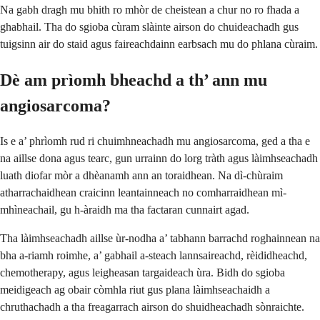
Na gabh dragh mu bhith ro mhòr de cheistean a chur no ro fhada a
ghabhail. Tha do sgioba cùram slàinte airson do chuideachadh gus
tuigsinn air do staid agus faireachdainn earbsach mu do phlana cùraim.
Dè am prìomh bheachd a th’ ann mu
angiosarcoma?
Is e a’ phrìomh rud ri chuimhneachadh mu angiosarcoma, ged a tha e
na aillse dona agus tearc, gun urrainn do lorg tràth agus làimhseachadh
luath diofar mòr a dhèanamh ann an toraidhean. Na dì-chùraim
atharrachaidhean craicinn leantainneach no comharraidhean mì-
mhìneachail, gu h-àraidh ma tha factaran cunnairt agad.
Tha làimhseachadh aillse ùr-nodha a’ tabhann barrachd roghainnean na
bha a-riamh roimhe, a’ gabhail a-steach lannsaireachd, rèididheachd,
chemotherapy, agus leigheasan targaideach ùra. Bidh do sgioba
meidigeach ag obair còmhla riut gus plana làimhseachaidh a
chruthachadh a tha freagarrach airson do shuidheachadh sònraichte.