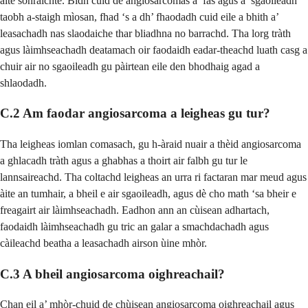
àite sònraichte. Bidh cuid de angiosarcomas a’ fàs agus a’ sgaoileadh
taobh a-staigh mìosan, fhad ‘s a dh’ fhaodadh cuid eile a bhith a’
leasachadh nas slaodaiche thar bliadhna no barrachd. Tha lorg tràth
agus làimhseachadh deatamach oir faodaidh eadar-theachd luath casg a
chuir air no sgaoileadh gu pàirtean eile den bhodhaig agad a
shlaodadh.
C.2 Am faodar angiosarcoma a leigheas gu tur?
Tha leigheas iomlan comasach, gu h-àraid nuair a thèid angiosarcoma
a ghlacadh tràth agus a ghabhas a thoirt air falbh gu tur le
lannsaireachd. Tha coltachd leigheas an urra ri factaran mar meud agus
àite an tumhair, a bheil e air sgaoileadh, agus dè cho math ‘sa bheir e
freagairt air làimhseachadh. Eadhon ann an cùisean adhartach,
faodaidh làimhseachadh gu tric an galar a smachdachadh agus
càileachd beatha a leasachadh airson ùine mhòr.
C.3 A bheil angiosarcoma oighreachail?
Chan eil a’ mhòr-chuid de chùisean angiosarcoma oighreachail agus