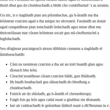
thoirt dhut gus do chuideachadh a bhith cho comhfhurtail ‘s as urrainn.
Gu tric, is e riaghladh pian am prìomhachas, gu h-àraidh ma tha
leòintean craicinn agad a tha tairgse no ulcerated. Faodaidh an dotair
agad cungaidhean pian iomchaidh òrdachadh agus innse dhut mu
theicneòlasan mar cùram leòintean socair gus mì-chofhurtachd a
lughdachadh.
Seo dòighean practaigeach airson dùbhlain cumanta a riaghladh rè
làimhseachaidh:
Cùm na raointean craicinn a tha air an toirt buaidh glan agus
dìonach bho leòn.
Cleachd toraidhean cùram craicinn blàth, gun fhàileadh.
Ith biadh beathachail gus slànachadh do bhodhaig a
chuideachadh.
Fuirich air do shìoladh, gu h-àraidh rè chemotherapy.
Faigh fois gu leòr agus cadal nuair a ghabhas sin dèanamh.
Iarr air cuideachadh le gnìomhan làitheil nuair a dh'fheumas tu e.