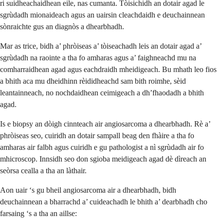
ri suidheachaidhean eile, nas cumanta. Tòisichidh an dotair agad le
sgrùdadh mionaideach agus an uairsin cleachdaidh e deuchainnean
sònraichte gus an diagnòs a dhearbhadh.
Mar as trice, bidh a’ phròiseas a’ tòiseachadh leis an dotair agad a’
sgrùdadh na raointe a tha fo amharas agus a’ faighneachd mu na
comharraidhean agad agus eachdraidh mheidigeach. Bu mhath leo fios
a bhith aca mu dheidhinn rèididheachd sam bith roimhe, sèid
leantainneach, no nochdaidhean ceimigeach a dh’fhaodadh a bhith
agad.
Is e biopsy an dòigh cinnteach air angiosarcoma a dhearbhadh. Rè a’
phròiseas seo, cuiridh an dotair sampall beag den fhàire a tha fo
amharas air falbh agus cuiridh e gu pathologist a nì sgrùdadh air fo
mhicroscop. Innsidh seo don sgioba meidigeach agad dè dìreach an
seòrsa cealla a tha an làthair.
Aon uair ‘s gu bheil angiosarcoma air a dhearbhadh, bidh
deuchainnean a bharrachd a’ cuideachadh le bhith a’ dearbhadh cho
farsaing ‘s a tha an aillse: