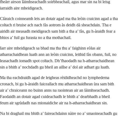
fheàrr airson làimhseachadh soirbheachail, agus mar sin na bi leisg
iarraidh aire mheidigeach.
Clàraich coinneamh leis an dotair agad ma tha leòin craicinn agad a tha
coltach ri bruise ach nach fàs aotrom às deidh dà sheachdain. Tha e
airidh air measadh meidigeach sam bith a tha a’ fàs, gu h-àraidh fear a
bhios a’ fuil gu furasta no a tha mothachail.
Iarr aire mheidigeach sa bhad ma tha thu a’ faighinn eòlas air
atharrachaidhean luath ann an leòin craicinn, leithid fàs obann, fuil, no
leasachadh iomadh spot coltach. Dh’fhaodadh na h-atharrachaidhean
sin a bhith a’ nochdadh gu bheil an aillse a’ dol air adhart gu luath.
Ma tha eachdraidh agad de leigheas rèididheachd no lymphedema
cronach, bi gu h-àraidh faiceallach mu atharrachaidhean ùra sam bith
air a’ chraiceann no buinn anns na raointean air an làimhseachadh.
Faodaidh an dotair agad cuideachadh le bhith a’ dearbhadh a bheil
feum air sgrùdadh nas mionaidiche air na h-atharrachaidhean sin.
Na bi draghail mu bhith a’ faireachdainn nàire no a’ smaoineachadh gu