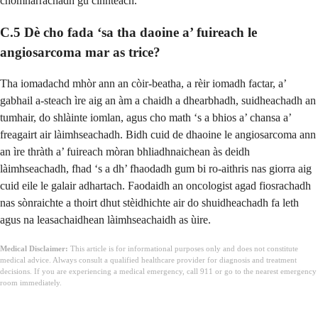
chomharrachadh gu cinnteach.
C.5 Dè cho fada ‘sa tha daoine a’ fuireach le
angiosarcoma mar as trice?
Tha iomadachd mhòr ann an còir-beatha, a rèir iomadh factar, a’
gabhail a-steach ìre aig an àm a chaidh a dhearbhadh, suidheachadh an
tumhair, do shlàinte iomlan, agus cho math ‘s a bhios a’ chansa a’
freagairt air làimhseachadh. Bidh cuid de dhaoine le angiosarcoma ann
an ìre thràth a’ fuireach mòran bhliadhnaichean às deidh
làimhseachadh, fhad ‘s a dh’ fhaodadh gum bi ro-aithris nas giorra aig
cuid eile le galair adhartach. Faodaidh an oncologist agad fiosrachadh
nas sònraichte a thoirt dhut stèidhichte air do shuidheachadh fa leth
agus na leasachaidhean làimhseachaidh as ùire.
Medical Disclaimer:
This article is for informational purposes only and does not constitute
medical advice. Always consult a qualified healthcare provider for diagnosis and treatment
decisions. If you are experiencing a medical emergency, call 911 or go to the nearest emergency
room immediately.