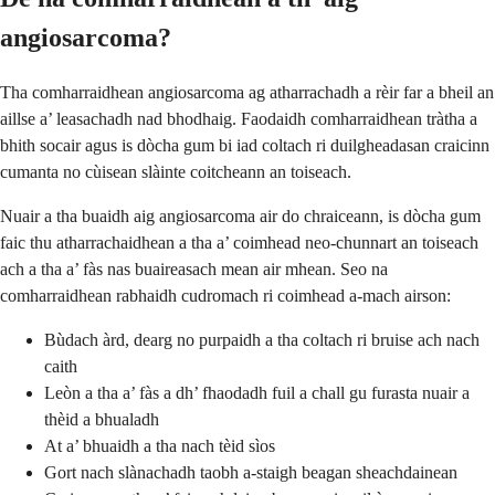
angiosarcoma?
Tha comharraidhean angiosarcoma ag atharrachadh a rèir far a bheil an
aillse a’ leasachadh nad bhodhaig. Faodaidh comharraidhean tràtha a
bhith socair agus is dòcha gum bi iad coltach ri duilgheadasan craicinn
cumanta no cùisean slàinte coitcheann an toiseach.
Nuair a tha buaidh aig angiosarcoma air do chraiceann, is dòcha gum
faic thu atharrachaidhean a tha a’ coimhead neo-chunnart an toiseach
ach a tha a’ fàs nas buaireasach mean air mhean. Seo na
comharraidhean rabhaidh cudromach ri coimhead a-mach airson:
Bùdach àrd, dearg no purpaidh a tha coltach ri bruise ach nach
caith
Leòn a tha a’ fàs a dh’ fhaodadh fuil a chall gu furasta nuair a
thèid a bhualadh
At a’ bhuaidh a tha nach tèid sìos
Gort nach slànachadh taobh a-staigh beagan sheachdainean