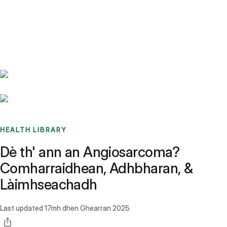
Benchmarks
Stories
FAQ
Sign up / Log in
HEALTH LIBRARY
Dè th' ann an Angiosarcoma?
Comharraidhean, Adhbharan, &
Làimhseachadh
Last updated
17mh dhen Ghearran 2025