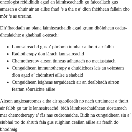
oncologist rèididhidh agad an làimhseachadh gu faiceallach gus
amasan a chuir air an aillse fhad ‘s a tha e a’ dìon fhèithean fallain cho
mòr ‘s as urrainn.
Dh’fhaodadh an plana làimhseachaidh agad grunn dhòighean eadar-
dhealaichte a ghabhail a-steach:
Lannsaireachd gus a’ phrìomh tumhair a thoirt air falbh
Radiotherapy don làrach lannsaireachd
Chemotherapy airson tinneas adhartach no meatastatach
Cungaidhean immunotherapy a chuidicheas leis an t-siostam
dìon agad a’ chòmhstri aillse a shabaid
Cungaidhean leigheas targaideach air an dealbhadh airson
feartan sònraichte aillse
Airson angiosarcomas a tha air sgaoileadh no nach urrainnear a thoirt
air falbh gu tur le lannsaireachd, bidh làimhseachaidhean siostamach
mar chemotherapy a’ fàs nas cudromaiche. Bidh na cungaidhean sin a’
siubhal tro do shruth fala gus ruighinn ceallan aillse air feadh do
bhodhaig.