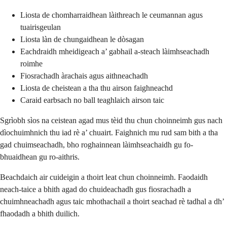
Liosta de chomharraidhean làithreach le ceumannan agus
tuairisgeulan
Liosta làn de chungaidhean le dòsagan
Eachdraidh mheidigeach a’ gabhail a-steach làimhseachadh
roimhe
Fiosrachadh àrachais agus aithneachadh
Liosta de cheistean a tha thu airson faighneachd
Caraid earbsach no ball teaghlaich airson taic
Sgrìobh sìos na ceistean agad mus tèid thu chun choinneimh gus nach
dìochuimhnich thu iad rè a’ chuairt. Faighnich mu rud sam bith a tha
gad chuimseachadh, bho roghainnean làimhseachaidh gu fo-
bhuaidhean gu ro-aithris.
Beachdaich air cuideigin a thoirt leat chun choinneimh. Faodaidh
neach-taice a bhith agad do chuideachadh gus fiosrachadh a
chuimhneachadh agus taic mhothachail a thoirt seachad rè tadhal a dh’
fhaodadh a bhith duilich.