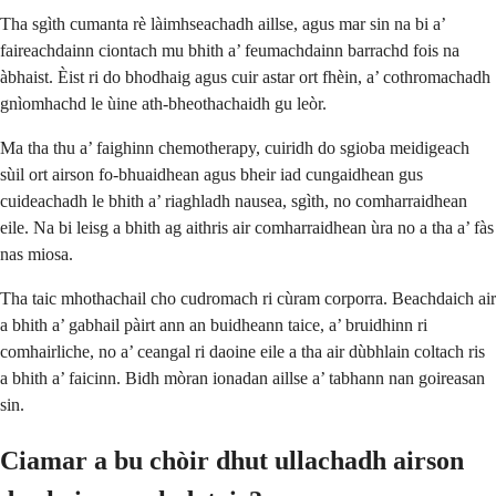
Tha sgìth cumanta rè làimhseachadh aillse, agus mar sin na bi a’
faireachdainn ciontach mu bhith a’ feumachdainn barrachd fois na
àbhaist. Èist ri do bhodhaig agus cuir astar ort fhèin, a’ cothromachadh
gnìomhachd le ùine ath-bheothachaidh gu leòr.
Ma tha thu a’ faighinn chemotherapy, cuiridh do sgioba meidigeach
sùil ort airson fo-bhuaidhean agus bheir iad cungaidhean gus
cuideachadh le bhith a’ riaghladh nausea, sgìth, no comharraidhean
eile. Na bi leisg a bhith ag aithris air comharraidhean ùra no a tha a’ fàs
nas miosa.
Tha taic mhothachail cho cudromach ri cùram corporra. Beachdaich air
a bhith a’ gabhail pàirt ann an buidheann taice, a’ bruidhinn ri
comhairliche, no a’ ceangal ri daoine eile a tha air dùbhlain coltach ris
a bhith a’ faicinn. Bidh mòran ionadan aillse a’ tabhann nan goireasan
sin.
Ciamar a bu chòir dhut ullachadh airson