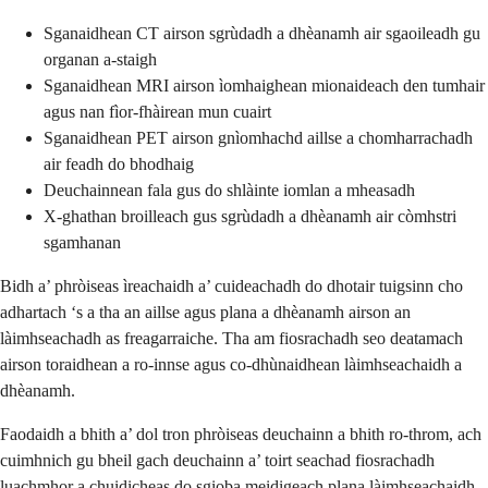
Sganaidhean CT airson sgrùdadh a dhèanamh air sgaoileadh gu
organan a-staigh
Sganaidhean MRI airson ìomhaighean mionaideach den tumhair
agus nan fìor-fhàirean mun cuairt
Sganaidhean PET airson gnìomhachd aillse a chomharrachadh
air feadh do bhodhaig
Deuchainnean fala gus do shlàinte iomlan a mheasadh
X-ghathan broilleach gus sgrùdadh a dhèanamh air còmhstri
sgamhanan
Bidh a’ phròiseas ìreachaidh a’ cuideachadh do dhotair tuigsinn cho
adhartach ‘s a tha an aillse agus plana a dhèanamh airson an
làimhseachadh as freagarraiche. Tha am fiosrachadh seo deatamach
airson toraidhean a ro-innse agus co-dhùnaidhean làimhseachaidh a
dhèanamh.
Faodaidh a bhith a’ dol tron ​​phròiseas deuchainn a bhith ro-throm, ach
cuimhnich gu bheil gach deuchainn a’ toirt seachad fiosrachadh
luachmhor a chuidicheas do sgioba meidigeach plana làimhseachaidh