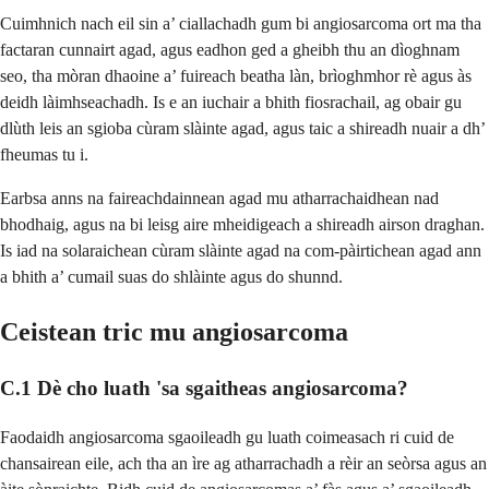
Cuimhnich nach eil sin a’ ciallachadh gum bi angiosarcoma ort ma tha
factaran cunnairt agad, agus eadhon ged a gheibh thu an dìoghnam
seo, tha mòran dhaoine a’ fuireach beatha làn, brìoghmhor rè agus às
deidh làimhseachadh. Is e an iuchair a bhith fiosrachail, ag obair gu
dlùth leis an sgioba cùram slàinte agad, agus taic a shireadh nuair a dh’
fheumas tu i.
Earbsa anns na faireachdainnean agad mu atharrachaidhean nad
bhodhaig, agus na bi leisg aire mheidigeach a shireadh airson draghan.
Is iad na solaraichean cùram slàinte agad na com-pàirtichean agad ann
a bhith a’ cumail suas do shlàinte agus do shunnd.
Ceistean tric mu angiosarcoma
C.1 Dè cho luath 'sa sgaitheas angiosarcoma?
Faodaidh angiosarcoma sgaoileadh gu luath coimeasach ri cuid de
chansairean eile, ach tha an ìre ag atharrachadh a rèir an seòrsa agus an