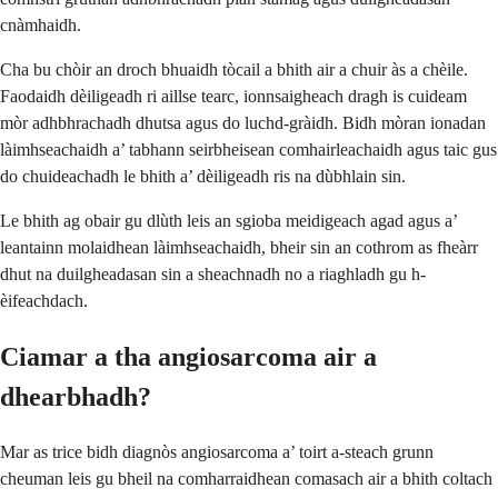
cnàmhaidh.
Cha bu chòir an droch bhuaidh tòcail a bhith air a chuir às a chèile.
Faodaidh dèiligeadh ri aillse tearc, ionnsaigheach dragh is cuideam
mòr adhbhrachadh dhutsa agus do luchd-gràidh. Bidh mòran ionadan
làimhseachaidh a’ tabhann seirbheisean comhairleachaidh agus taic gus
do chuideachadh le bhith a’ dèiligeadh ris na dùbhlain sin.
Le bhith ag obair gu dlùth leis an sgioba meidigeach agad agus a’
leantainn molaidhean làimhseachaidh, bheir sin an cothrom as fheàrr
dhut na duilgheadasan sin a sheachnadh no a riaghladh gu h-
èifeachdach.
Ciamar a tha angiosarcoma air a
dhearbhadh?
Mar as trice bidh diagnòs angiosarcoma a’ toirt a-steach grunn
cheuman leis gu bheil na comharraidhean comasach air a bhith coltach