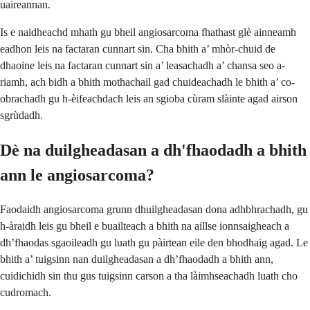
uaireannan.
Is e naidheachd mhath gu bheil angiosarcoma fhathast glè ainneamh
eadhon leis na factaran cunnart sin. Cha bhith a’ mhòr-chuid de
dhaoine leis na factaran cunnart sin a’ leasachadh a’ chansa seo a-
riamh, ach bidh a bhith mothachail gad chuideachadh le bhith a’ co-
obrachadh gu h-èifeachdach leis an sgioba cùram slàinte agad airson
sgrùdadh.
Dè na duilgheadasan a dh'fhaodadh a bhith
ann le angiosarcoma?
Faodaidh angiosarcoma grunn dhuilgheadasan dona adhbhrachadh, gu
h-àraidh leis gu bheil e buailteach a bhith na aillse ionnsaigheach a
dh’fhaodas sgaoileadh gu luath gu pàirtean eile den bhodhaig agad. Le
bhith a’ tuigsinn nan duilgheadasan a dh’fhaodadh a bhith ann,
cuidichidh sin thu gus tuigsinn carson a tha làimhseachadh luath cho
cudromach.