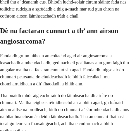
bheil thu a’ dèanamh cus. Bhiodh luchd-solair cùram slàinte fada nas
toilichte rudeigin a sgrùdadh a thig a-mach mar rud gun chron na
cothrom airson làimhseachadh tràth a chall.
Dè na factaran cunnart a th’ ann airson
angiosarcoma?
Faodaidh grunn nithean an coltachd agad air angiosarcoma a
leasachadh a mheudachadh, ged nach eil gealltanas ann gum faigh thu
an galar ma tha na factaran cunnart sin agad. Faodaidh tuigse air do
chunnart pearsanta do chuideachadh le bhith faiceallach mu
chomharraidhean a dh’ fhaodadh a bhith ann.
Tha buaidh mhòr aig eachdraidh do làimhseachaidh air ìre do
chunnart. Ma tha leigheas rèididheachd air a bhith agad, gu h-àraid
airson aillse na broilleach, bidh do chunnart a’ sìor mheudachadh anns
na bliadhnaichean às deidh làimhseachadh. Tha an cunnart fhathast
ìosal gu leòr san fharsaingeachd, ach tha e cudromach a bhith
mothachail air.