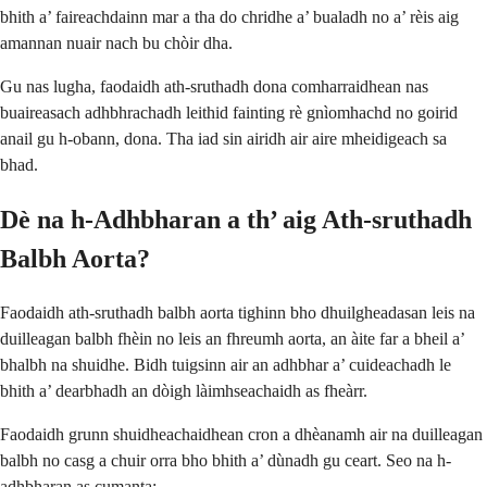
bhith a’ faireachdainn mar a tha do chridhe a’ bualadh no a’ rèis aig
amannan nuair nach bu chòir dha.
Gu nas lugha, faodaidh ath-sruthadh dona comharraidhean nas
buaireasach adhbhrachadh leithid fainting rè gnìomhachd no goirid
anail gu h-obann, dona. Tha iad sin airidh air aire mheidigeach sa
bhad.
Dè na h-Adhbharan a th’ aig Ath-sruthadh
Balbh Aorta?
Faodaidh ath-sruthadh balbh aorta tighinn bho dhuilgheadasan leis na
duilleagan balbh fhèin no leis an fhreumh aorta, an àite far a bheil a’
bhalbh na shuidhe. Bidh tuigsinn air an adhbhar a’ cuideachadh le
bhith a’ dearbhadh an dòigh làimhseachaidh as fheàrr.
Faodaidh grunn shuidheachaidhean cron a dhèanamh air na duilleagan
balbh no casg a chuir orra bho bhith a’ dùnadh gu ceart. Seo na h-
adhbharan as cumanta: