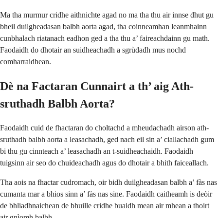
Ma tha murmur cridhe aithnichte agad no ma tha thu air innse dhut gu
bheil duilgheadasan balbh aorta agad, tha coinneamhan leanmhainn
cunbhalach riatanach eadhon ged a tha thu a’ faireachdainn gu math.
Faodaidh do dhotair an suidheachadh a sgrùdadh mus nochd
comharraidhean.
Dè na Factaran Cunnairt a th’ aig Ath-
sruthadh Balbh Aorta?
Faodaidh cuid de fhactaran do choltachd a mheudachadh airson ath-
sruthadh balbh aorta a leasachadh, ged nach eil sin a’ ciallachadh gum
bi thu gu cinnteach a’ leasachadh an t-suidheachaidh. Faodaidh
tuigsinn air seo do chuideachadh agus do dhotair a bhith faiceallach.
Tha aois na fhactar cudromach, oir bidh duilgheadasan balbh a’ fàs nas
cumanta mar a bhios sinn a’ fàs nas sine. Faodaidh caitheamh is deòir
de bhliadhnaichean de bhuille cridhe buaidh mean air mhean a thoirt
air gnìomh balbh.