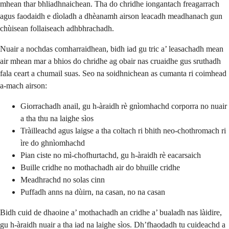
mhean thar bhliadhnaichean. Tha do chridhe iongantach freagarrach
agus faodaidh e dìoladh a dhèanamh airson leacadh meadhanach gun
chùisean follaiseach adhbhrachadh.
Nuair a nochdas comharraidhean, bidh iad gu tric a’ leasachadh mean
air mhean mar a bhios do chridhe ag obair nas cruaidhe gus sruthadh
fala ceart a chumail suas. Seo na soidhnichean as cumanta ri coimhead
a-mach airson:
Giorrachadh anail, gu h-àraidh rè gnìomhachd corporra no nuair
a tha thu na laighe sìos
Tràilleachd agus laigse a tha coltach ri bhith neo-chothromach ri
ìre do ghnìomhachd
Pian ciste no mì-chofhurtachd, gu h-àraidh rè eacarsaich
Buille cridhe no mothachadh air do bhuille cridhe
Meadhrachd no solas cinn
Puffadh anns na dùirn, na casan, no na casan
Bidh cuid de dhaoine a’ mothachadh an cridhe a’ bualadh nas làidire,
gu h-àraidh nuair a tha iad na laighe sìos. Dh’fhaodadh tu cuideachd a