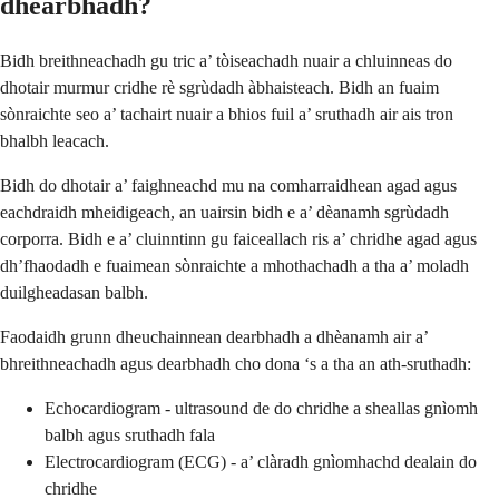
dhearbhadh?
Bidh breithneachadh gu tric a’ tòiseachadh nuair a chluinneas do
dhotair murmur cridhe rè sgrùdadh àbhaisteach. Bidh an fuaim
sònraichte seo a’ tachairt nuair a bhios fuil a’ sruthadh air ais tron ​​
bhalbh leacach.
Bidh do dhotair a’ faighneachd mu na comharraidhean agad agus
eachdraidh mheidigeach, an uairsin bidh e a’ dèanamh sgrùdadh
corporra. Bidh e a’ cluinntinn gu faiceallach ris a’ chridhe agad agus
dh’fhaodadh e fuaimean sònraichte a mhothachadh a tha a’ moladh
duilgheadasan balbh.
Faodaidh grunn dheuchainnean dearbhadh a dhèanamh air a’
bhreithneachadh agus dearbhadh cho dona ‘s a tha an ath-sruthadh:
Echocardiogram - ultrasound de do chridhe a sheallas gnìomh
balbh agus sruthadh fala
Electrocardiogram (ECG) - a’ clàradh gnìomhachd dealain do
chridhe