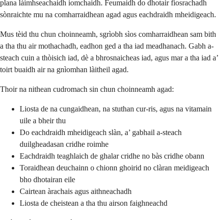
plana làimhseachaidh iomchaidh. Feumaidh do dhotair fiosrachadh
sònraichte mu na comharraidhean agad agus eachdraidh mheidigeach.
Mus tèid thu chun choinneamh, sgrìobh sìos comharraidhean sam bith
a tha thu air mothachadh, eadhon ged a tha iad meadhanach. Gabh a-
steach cuin a thòisich iad, dè a bhrosnaicheas iad, agus mar a tha iad a’
toirt buaidh air na gnìomhan làitheil agad.
Thoir na nithean cudromach sin chun choinneamh agad:
Liosta de na cungaidhean, na stuthan cur-ris, agus na vitamain
uile a bheir thu
Do eachdraidh mheidigeach slàn, a’ gabhail a-steach
duilgheadasan cridhe roimhe
Eachdraidh teaghlaich de ghalar cridhe no bàs cridhe obann
Toraidhean deuchainn o chionn ghoirid no clàran meidigeach
bho dhotairan eile
Cairtean àrachais agus aithneachadh
Liosta de cheistean a tha thu airson faighneachd