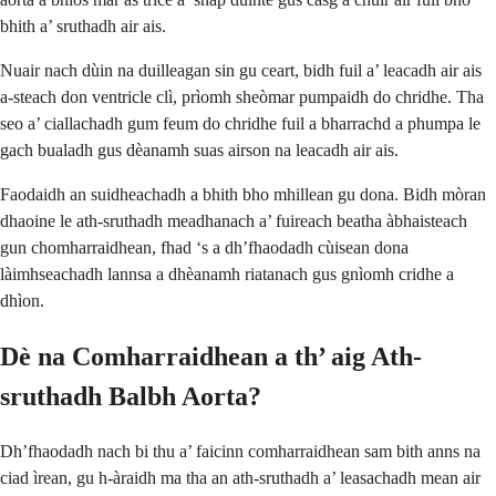
bhith a’ sruthadh air ais.
Nuair nach dùin na duilleagan sin gu ceart, bidh fuil a’ leacadh air ais
a-steach don ventricle clì, prìomh sheòmar pumpaidh do chridhe. Tha
seo a’ ciallachadh gum feum do chridhe fuil a bharrachd a phumpa le
gach bualadh gus dèanamh suas airson na leacadh air ais.
Faodaidh an suidheachadh a bhith bho mhillean gu dona. Bidh mòran
dhaoine le ath-sruthadh meadhanach a’ fuireach beatha àbhaisteach
gun chomharraidhean, fhad ‘s a dh’fhaodadh cùisean dona
làimhseachadh lannsa a dhèanamh riatanach gus gnìomh cridhe a
dhìon.
Dè na Comharraidhean a th’ aig Ath-
sruthadh Balbh Aorta?
Dh’fhaodadh nach bi thu a’ faicinn comharraidhean sam bith anns na
ciad ìrean, gu h-àraidh ma tha an ath-sruthadh a’ leasachadh mean air