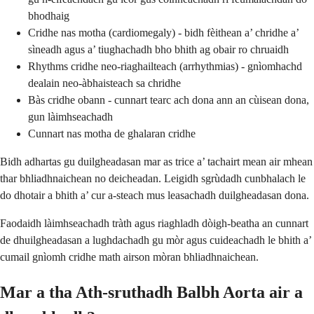
bhodhaig
Cridhe nas motha (cardiomegaly) - bidh fèithean a’ chridhe a’
sìneadh agus a’ tiughachadh bho bhith ag obair ro chruaidh
Rhythms cridhe neo-riaghailteach (arrhythmias) - gnìomhachd
dealain neo-àbhaisteach sa chridhe
Bàs cridhe obann - cunnart tearc ach dona ann an cùisean dona,
gun làimhseachadh
Cunnart nas motha de ghalaran cridhe
Bidh adhartas gu duilgheadasan mar as trice a’ tachairt mean air mhean
thar bhliadhnaichean no deicheadan. Leigidh sgrùdadh cunbhalach le
do dhotair a bhith a’ cur a-steach mus leasachadh duilgheadasan dona.
Faodaidh làimhseachadh tràth agus riaghladh dòigh-beatha an cunnart
de dhuilgheadasan a lughdachadh gu mòr agus cuideachadh le bhith a’
cumail gnìomh cridhe math airson mòran bhliadhnaichean.
Mar a tha Ath-sruthadh Balbh Aorta air a