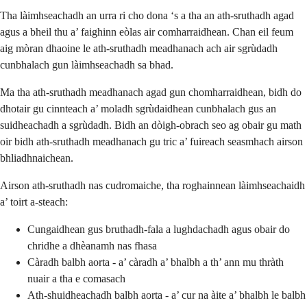
Tha làimhseachadh an urra ri cho dona ‘s a tha an ath-sruthadh agad
agus a bheil thu a’ faighinn eòlas air comharraidhean. Chan eil feum
aig mòran dhaoine le ath-sruthadh meadhanach ach air sgrùdadh
cunbhalach gun làimhseachadh sa bhad.
Ma tha ath-sruthadh meadhanach agad gun chomharraidhean, bidh do
dhotair gu cinnteach a’ moladh sgrùdaidhean cunbhalach gus an
suidheachadh a sgrùdadh. Bidh an dòigh-obrach seo ag obair gu math
oir bidh ath-sruthadh meadhanach gu tric a’ fuireach seasmhach airson
bhliadhnaichean.
Airson ath-sruthadh nas cudromaiche, tha roghainnean làimhseachaidh
a’ toirt a-steach:
Cungaidhean gus bruthadh-fala a lughdachadh agus obair do
chridhe a dhèanamh nas fhasa
Càradh balbh aorta - a’ càradh a’ bhalbh a th’ ann mu thràth
nuair a tha e comasach
Ath-shuidheachadh balbh aorta - a’ cur na àite a’ bhalbh le balbh