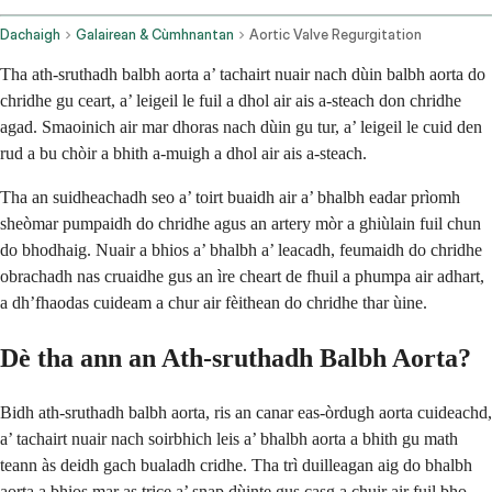
Dachaigh
Galairean & Cùmhnantan
Aortic Valve Regurgitation
Tha ath-sruthadh balbh aorta a’ tachairt nuair nach dùin balbh aorta do
chridhe gu ceart, a’ leigeil le fuil a dhol air ais a-steach don chridhe
agad. Smaoinich air mar dhoras nach dùin gu tur, a’ leigeil le cuid den
rud a bu chòir a bhith a-muigh a dhol air ais a-steach.
Tha an suidheachadh seo a’ toirt buaidh air a’ bhalbh eadar prìomh
sheòmar pumpaidh do chridhe agus an artery mòr a ghiùlain fuil chun
do bhodhaig. Nuair a bhios a’ bhalbh a’ leacadh, feumaidh do chridhe
obrachadh nas cruaidhe gus an ìre cheart de fhuil a phumpa air adhart,
a dh’fhaodas cuideam a chur air fèithean do chridhe thar ùine.
Dè tha ann an Ath-sruthadh Balbh Aorta?
Bidh ath-sruthadh balbh aorta, ris an canar eas-òrdugh aorta cuideachd,
a’ tachairt nuair nach soirbhich leis a’ bhalbh aorta a bhith gu math
teann às deidh gach bualadh cridhe. Tha trì duilleagan aig do bhalbh
aorta a bhios mar as trice a’ snap dùinte gus casg a chuir air fuil bho