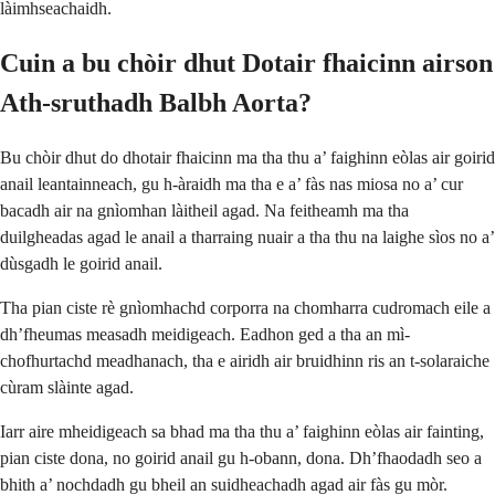
làimhseachaidh.
Cuin a bu chòir dhut Dotair fhaicinn airson
Ath-sruthadh Balbh Aorta?
Bu chòir dhut do dhotair fhaicinn ma tha thu a’ faighinn eòlas air goirid
anail leantainneach, gu h-àraidh ma tha e a’ fàs nas miosa no a’ cur
bacadh air na gnìomhan làitheil agad. Na feitheamh ma tha
duilgheadas agad le anail a tharraing nuair a tha thu na laighe sìos no a’
dùsgadh le goirid anail.
Tha pian ciste rè gnìomhachd corporra na chomharra cudromach eile a
dh’fheumas measadh meidigeach. Eadhon ged a tha an mì-
chofhurtachd meadhanach, tha e airidh air bruidhinn ris an t-solaraiche
cùram slàinte agad.
Iarr aire mheidigeach sa bhad ma tha thu a’ faighinn eòlas air fainting,
pian ciste dona, no goirid anail gu h-obann, dona. Dh’fhaodadh seo a
bhith a’ nochdadh gu bheil an suidheachadh agad air fàs gu mòr.