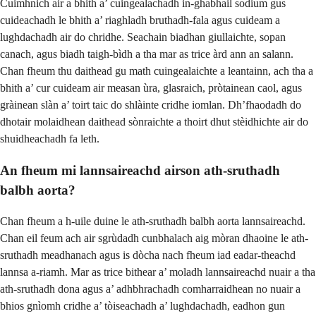
Cuimhnich air a bhith a’ cuingealachadh in-ghabhail sodium gus
cuideachadh le bhith a’ riaghladh bruthadh-fala agus cuideam a
lughdachadh air do chridhe. Seachain biadhan giullaichte, sopan
canach, agus biadh taigh-bìdh a tha mar as trice àrd ann an salann.
Chan fheum thu daithead gu math cuingealaichte a leantainn, ach tha a
bhith a’ cur cuideam air measan ùra, glasraich, pròtainean caol, agus
gràinean slàn a’ toirt taic do shlàinte cridhe iomlan. Dh’fhaodadh do
dhotair molaidhean daithead sònraichte a thoirt dhut stèidhichte air do
shuidheachadh fa leth.
An fheum mi lannsaireachd airson ath-sruthadh
balbh aorta?
Chan fheum a h-uile duine le ath-sruthadh balbh aorta lannsaireachd.
Chan eil feum ach air sgrùdadh cunbhalach aig mòran dhaoine le ath-
sruthadh meadhanach agus is dòcha nach fheum iad eadar-theachd
lannsa a-riamh. Mar as trice bithear a’ moladh lannsaireachd nuair a tha
ath-sruthadh dona agus a’ adhbhrachadh comharraidhean no nuair a
bhios gnìomh cridhe a’ tòiseachadh a’ lughdachadh, eadhon gun