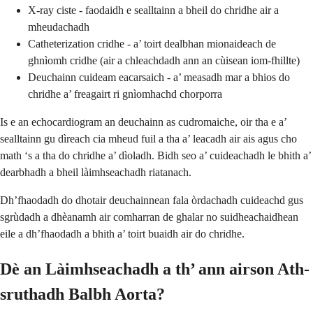
X-ray ciste - faodaidh e sealltainn a bheil do chridhe air a
mheudachadh
Catheterization cridhe - a’ toirt dealbhan mionaideach de
ghnìomh cridhe (air a chleachdadh ann an cùisean iom-fhillte)
Deuchainn cuideam eacarsaich - a’ measadh mar a bhios do
chridhe a’ freagairt ri gnìomhachd chorporra
Is e an echocardiogram an deuchainn as cudromaiche, oir tha e a’
sealltainn gu dìreach cia mheud fuil a tha a’ leacadh air ais agus cho
math ‘s a tha do chridhe a’ dìoladh. Bidh seo a’ cuideachadh le bhith a’
dearbhadh a bheil làimhseachadh riatanach.
Dh’fhaodadh do dhotair deuchainnean fala òrdachadh cuideachd gus
sgrùdadh a dhèanamh air comharran de ghalar no suidheachaidhean
eile a dh’fhaodadh a bhith a’ toirt buaidh air do chridhe.
Dè an Làimhseachadh a th’ ann airson Ath-
sruthadh Balbh Aorta?