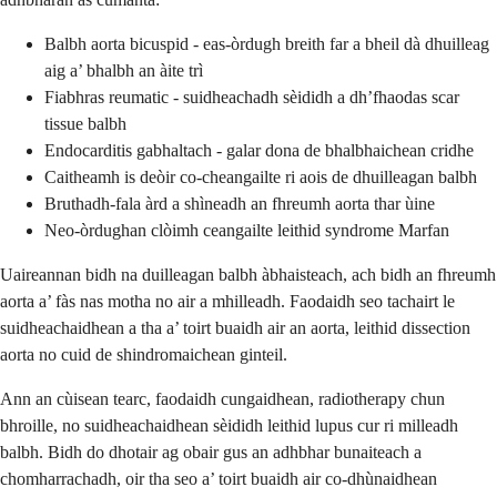
Balbh aorta bicuspid - eas-òrdugh breith far a bheil dà dhuilleag
aig a’ bhalbh an àite trì
Fiabhras reumatic - suidheachadh sèididh a dh’fhaodas scar
tissue balbh
Endocarditis gabhaltach - galar dona de bhalbhaichean cridhe
Caitheamh is deòir co-cheangailte ri aois de dhuilleagan balbh
Bruthadh-fala àrd a shìneadh an fhreumh aorta thar ùine
Neo-òrdughan clòimh ceangailte leithid syndrome Marfan
Uaireannan bidh na duilleagan balbh àbhaisteach, ach bidh an fhreumh
aorta a’ fàs nas motha no air a mhilleadh. Faodaidh seo tachairt le
suidheachaidhean a tha a’ toirt buaidh air an aorta, leithid dissection
aorta no cuid de shindromaichean ginteil.
Ann an cùisean tearc, faodaidh cungaidhean, radiotherapy chun
bhroille, no suidheachaidhean sèididh leithid lupus cur ri milleadh
balbh. Bidh do dhotair ag obair gus an adhbhar bunaiteach a
chomharrachadh, oir tha seo a’ toirt buaidh air co-dhùnaidhean