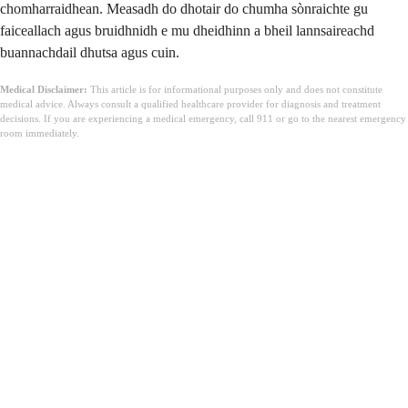
chomharraidhean. Measadh do dhotair do chumha sònraichte gu
faiceallach agus bruidhnidh e mu dheidhinn a bheil lannsaireachd
buannachdail dhutsa agus cuin.
Medical Disclaimer:
This article is for informational purposes only and does not constitute
medical advice. Always consult a qualified healthcare provider for diagnosis and treatment
decisions. If you are experiencing a medical emergency, call 911 or go to the nearest emergency
room immediately.