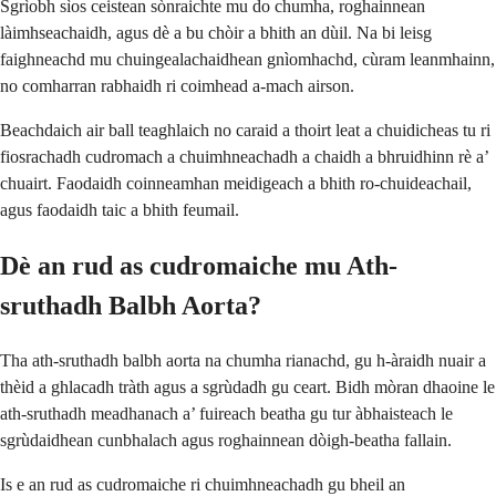
Sgrìobh sìos ceistean sònraichte mu do chumha, roghainnean
làimhseachaidh, agus dè a bu chòir a bhith an dùil. Na bi leisg
faighneachd mu chuingealachaidhean gnìomhachd, cùram leanmhainn,
no comharran rabhaidh ri coimhead a-mach airson.
Beachdaich air ball teaghlaich no caraid a thoirt leat a chuidicheas tu ri
fiosrachadh cudromach a chuimhneachadh a chaidh a bhruidhinn rè a’
chuairt. Faodaidh coinneamhan meidigeach a bhith ro-chuideachail,
agus faodaidh taic a bhith feumail.
Dè an rud as cudromaiche mu Ath-
sruthadh Balbh Aorta?
Tha ath-sruthadh balbh aorta na chumha rianachd, gu h-àraidh nuair a
thèid a ghlacadh tràth agus a sgrùdadh gu ceart. Bidh mòran dhaoine le
ath-sruthadh meadhanach a’ fuireach beatha gu tur àbhaisteach le
sgrùdaidhean cunbhalach agus roghainnean dòigh-beatha fallain.
Is e an rud as cudromaiche ri chuimhneachadh gu bheil an