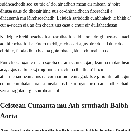
suidheachadh seo gu tric a’ dol air adhart mean air mhean, a’ toirt
dhutsa agus do dhotair ùine gus co-dhùnaidhean fiosrachail a
dhèanamh mu làimhseachadh. Leigidh sgrùdadh cunbhalach le bhith a’
cur a-steach aig an àm cheart gus casg a chuir air duilgheadasan.
Na leig le breithneachadh ath-sruthadh balbh aorta dragh neo-riatanach
adhbhrachadh. Le cùram meidigeach ceart agus aire do shlàinte do
chridhe, faodaidh tu beatha gnìomhach, làn a chumail suas.
Fuirich ceangailte ris an sgioba cùram slàinte agad, lean na molaidhean
aca, agus na bi leisg ruighinn a-mach ma tha thu a’ faicinn
atharrachaidhean anns na comharraidhean agad. Is e gnìomh tràth agus
cùram cunbhalach na h-innealan as fheàrr agad airson an suidheachadh
seo a riaghladh gu soirbheachail.
Ceistean Cumanta mu Ath-sruthadh Balbh
Aorta
Am faod ath-sruthadh balbh aorta falbh leotha fhèin?