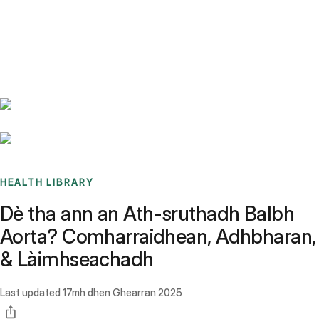
Benchmarks
Stories
FAQ
Sign up / Log in
HEALTH LIBRARY
Dè tha ann an Ath-sruthadh Balbh
Aorta? Comharraidhean, Adhbharan,
& Làimhseachadh
Last updated
17mh dhen Ghearran 2025