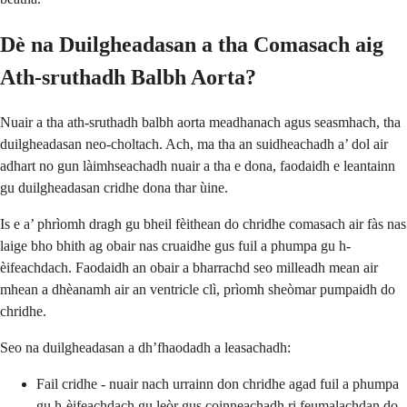
Dè na Duilgheadasan a tha Comasach aig
Ath-sruthadh Balbh Aorta?
Nuair a tha ath-sruthadh balbh aorta meadhanach agus seasmhach, tha
duilgheadasan neo-choltach. Ach, ma tha an suidheachadh a’ dol air
adhart no gun làimhseachadh nuair a tha e dona, faodaidh e leantainn
gu duilgheadasan cridhe dona thar ùine.
Is e a’ phrìomh dragh gu bheil fèithean do chridhe comasach air fàs nas
laige bho bhith ag obair nas cruaidhe gus fuil a phumpa gu h-
èifeachdach. Faodaidh an obair a bharrachd seo milleadh mean air
mhean a dhèanamh air an ventricle clì, prìomh sheòmar pumpaidh do
chridhe.
Seo na duilgheadasan a dh’fhaodadh a leasachadh:
Fail cridhe - nuair nach urrainn don chridhe agad fuil a phumpa
gu h-èifeachdach gu leòr gus coinneachadh ri feumalachdan do