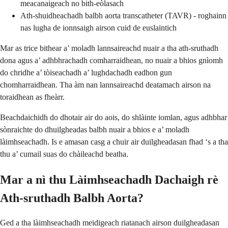
meacanaigeach no bith-eòlasach
Ath-shuidheachadh balbh aorta transcatheter (TAVR) - roghainn
nas lugha de ionnsaigh airson cuid de euslaintich
Mar as trice bithear a’ moladh lannsaireachd nuair a tha ath-sruthadh
dona agus a’ adhbhrachadh comharraidhean, no nuair a bhios gnìomh
do chridhe a’ tòiseachadh a’ lughdachadh eadhon gun
chomharraidhean. Tha àm nan lannsaireachd deatamach airson na
toraidhean as fheàrr.
Beachdaichidh do dhotair air do aois, do shlàinte iomlan, agus adhbhar
sònraichte do dhuilgheadas balbh nuair a bhios e a’ moladh
làimhseachadh. Is e amasan casg a chuir air duilgheadasan fhad ‘s a tha
thu a’ cumail suas do chàileachd beatha.
Mar a nì thu Làimhseachadh Dachaigh rè
Ath-sruthadh Balbh Aorta?
Ged a tha làimhseachadh meidigeach riatanach airson duilgheadasan