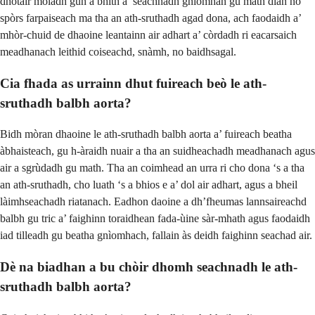
dhotair moladh gun a bhith a’ seachnadh gnìomhan gu math dian no
spòrs farpaiseach ma tha an ath-sruthadh agad dona, ach faodaidh a’
mhòr-chuid de dhaoine leantainn air adhart a’ còrdadh ri eacarsaich
meadhanach leithid coiseachd, snàmh, no baidhsagal.
Cia fhada as urrainn dhut fuireach beò le ath-
sruthadh balbh aorta?
Bidh mòran dhaoine le ath-sruthadh balbh aorta a’ fuireach beatha
àbhaisteach, gu h-àraidh nuair a tha an suidheachadh meadhanach agus
air a sgrùdadh gu math. Tha an coimhead an urra ri cho dona ‘s a tha
an ath-sruthadh, cho luath ‘s a bhios e a’ dol air adhart, agus a bheil
làimhseachadh riatanach. Eadhon daoine a dh’fheumas lannsaireachd
balbh gu tric a’ faighinn toraidhean fada-ùine sàr-mhath agus faodaidh
iad tilleadh gu beatha gnìomhach, fallain às deidh faighinn seachad air.
Dè na biadhan a bu chòir dhomh seachnadh le ath-
sruthadh balbh aorta?