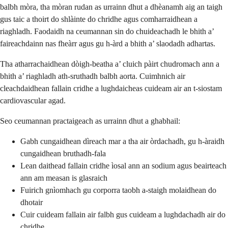
balbh mòra, tha mòran rudan as urrainn dhut a dhèanamh aig an taigh
gus taic a thoirt do shlàinte do chridhe agus comharraidhean a
riaghladh. Faodaidh na ceumannan sin do chuideachadh le bhith a’
faireachdainn nas fheàrr agus gu h-àrd a bhith a’ slaodadh adhartas.
Tha atharrachaidhean dòigh-beatha a’ cluich pàirt chudromach ann a
bhith a’ riaghladh ath-sruthadh balbh aorta. Cuimhnich air
cleachdaidhean fallain cridhe a lughdaicheas cuideam air an t-siostam
cardiovascular agad.
Seo ceumannan practaigeach as urrainn dhut a ghabhail:
Gabh cungaidhean dìreach mar a tha air òrdachadh, gu h-àraidh
cungaidhean bruthadh-fala
Lean daithead fallain cridhe ìosal ann an sodium agus beairteach
ann am measan is glasraich
Fuirich gnìomhach gu corporra taobh a-staigh molaidhean do
dhotair
Cuir cuideam fallain air falbh gus cuideam a lughdachadh air do
chridhe