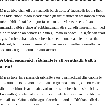
Mar as trice chan eil ath-sruthadh balbh aorta a’ fuasgladh leotha fhèin,
ach bidh ath-sruthadh meadhanach gu tric a’ fuireach seasmhach airson
mòran bhliadhnaichean gun fàs nas miosa. Mar as trice bidh an
milleadh balbh a bhios a’ adhbhrachadh ath-sruthadh maireannach, ged
a dh’fhaodadh an adhartas a bhith gu math slaodach. Le sgrùdadh ceart
agus làimhseachadh air suidheachaidhean bunaiteach leithid bruthadh-
fala àrd, bidh mòran dhaoine a’ cumail suas ath-sruthadh meadhanach
seasmhach gun fheum air lannsaireachd.
A bheil eacarsaich sàbhailte le ath-sruthadh balbh
aorta?
Mar as trice tha eacarsaich sàbhailte agus buannachdail dha daoine le
ath-sruthadh balbh aorta meadhanach gu meadhanach, ach bu chòir
dhut bruidhinn ris an dotair agad mu do shuidheachadh sònraichte.
Faodaidh gnìomhachd chorporra cunbhalach cuideachadh le bhith a’
cumail suas slàinte cridhe agus fìor mhath iomlan. Dh’fhaodadh do