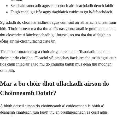
Seachain smocadh agus cuir crìoch air cleachdadh deoch làidir
Faigh cadal gu leòr agus riaghlaich cuideam gu h-èifeachdach
Sgrùdadh do chomharraidhean agus cùm sùil air atharrachaidhean sam
bith. Thoir fa-near ma tha thu a’ fàs nas giorra anail le gnìomhan a bha
thu cleachdte ri làimhseachadh gu furasta, no ma tha thu a’ faighinn
eòlas air mì-chofhurtachd ciste ùr.
Tha e cudromach casg a chuir air galairean a dh’fhaodadh buaidh a
thoirt air do chridhe. Cleachd slàinteachas fiaclaireachd math agus cuir
fios chun fhiaclair agad mu do chumha balbh mus dèan thu modhan
sam bith.
Mar a bu chòir dhut ullachadh airson do
Choinneamh Dotair?
A bhith deiseil airson do choinneamh a’ cuideachadh le bhith a’
dèanamh cinnteach gun faigh thu an breithneachadh as ceart agus