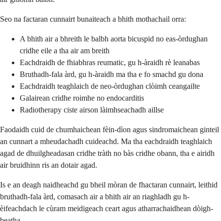
Seo na factaran cunnairt bunaiteach a bhith mothachail orra:
A bhith air a bhreith le balbh aorta bicuspid no eas-òrdughan
cridhe eile a tha air am breith
Eachdraidh de fhiabhras reumatic, gu h-àraidh rè leanabas
Bruthadh-fala àrd, gu h-àraidh ma tha e fo smachd gu dona
Eachdraidh teaghlaich de neo-òrdughan clòimh ceangailte
Galairean cridhe roimhe no endocarditis
Radiotherapy ciste airson làimhseachadh aillse
Faodaidh cuid de chumhaichean fèin-dìon agus sindromaichean ginteil
an cunnart a mheudachadh cuideachd. Ma tha eachdraidh teaghlaich
agad de dhuilgheadasan cridhe tràth no bàs cridhe obann, tha e airidh
air bruidhinn ris an dotair agad.
Is e an deagh naidheachd gu bheil mòran de fhactaran cunnairt, leithid
bruthadh-fala àrd, comasach air a bhith air an riaghladh gu h-
èifeachdach le cùram meidigeach ceart agus atharrachaidhean dòigh-
beatha.