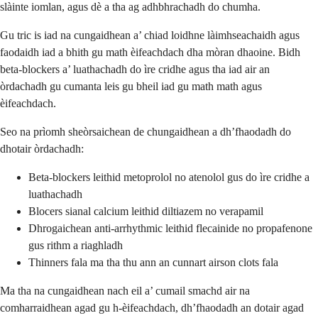
slàinte iomlan, agus dè a tha ag adhbhrachadh do chumha.
Gu tric is iad na cungaidhean a’ chiad loidhne làimhseachaidh agus
faodaidh iad a bhith gu math èifeachdach dha mòran dhaoine. Bidh
beta-blockers a’ luathachadh do ìre cridhe agus tha iad air an
òrdachadh gu cumanta leis gu bheil iad gu math math agus
èifeachdach.
Seo na prìomh sheòrsaichean de chungaidhean a dh’fhaodadh do
dhotair òrdachadh:
Beta-blockers leithid metoprolol no atenolol gus do ìre cridhe a
luathachadh
Blocers sianal calcium leithid diltiazem no verapamil
Dhrogaichean anti-arrhythmic leithid flecainide no propafenone
gus rithm a riaghladh
Thinners fala ma tha thu ann an cunnart airson clots fala
Ma tha na cungaidhean nach eil a’ cumail smachd air na
comharraidhean agad gu h-èifeachdach, dh’fhaodadh an dotair agad