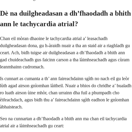
Dè na duilgheadasan a dh’fhaodadh a bhith
ann le tachycardia atrial?
Chan eil mòran dhaoine le tachycardia atrial a’ leasachadh
duilgheadasan dona, gu h-àraidh nuair a tha an staid air a riaghladh gu
ceart. Ach, bidh tuigse air duilgheadasan a dh’fhaodadh a bhith ann
gad chuideachadh gus faicinn carson a tha làimhseachadh agus cùram
leanmhainn cudromach.
Is cunnart as cumanta a th’ ann faireachdainn sgìth no nach eil gu leòr
lùth agad airson gnìomhan làitheil. Nuair a bhios do chridhe a’ bualadh
ro luath airson ùine mhòr, chan urrainn dha fuil a phumpadh cho
èifeachdach, agus bidh thu a’ faireachdainn sgìth eadhon le gnìomhan
àbhaisteach.
Seo na cunnartan a dh’fhaodadh a bhith ann ma chan eil tachycardia
atrial air a làimhseachadh gu ceart: