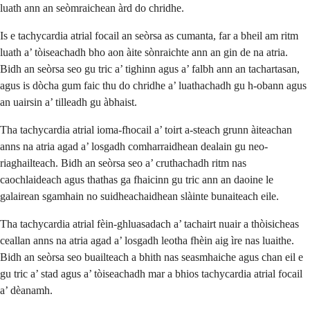
luath ann an seòmraichean àrd do chridhe.
Is e tachycardia atrial focail an seòrsa as cumanta, far a bheil am ritm
luath a’ tòiseachadh bho aon àite sònraichte ann an gin de na atria.
Bidh an seòrsa seo gu tric a’ tighinn agus a’ falbh ann an tachartasan,
agus is dòcha gum faic thu do chridhe a’ luathachadh gu h-obann agus
an uairsin a’ tilleadh gu àbhaist.
Tha tachycardia atrial ioma-fhocail a’ toirt a-steach grunn àiteachan
anns na atria agad a’ losgadh comharraidhean dealain gu neo-
riaghailteach. Bidh an seòrsa seo a’ cruthachadh ritm nas
caochlaideach agus thathas ga fhaicinn gu tric ann an daoine le
galairean sgamhain no suidheachaidhean slàinte bunaiteach eile.
Tha tachycardia atrial fèin-ghluasadach a’ tachairt nuair a thòisicheas
ceallan anns na atria agad a’ losgadh leotha fhèin aig ìre nas luaithe.
Bidh an seòrsa seo buailteach a bhith nas seasmhaiche agus chan eil e
gu tric a’ stad agus a’ tòiseachadh mar a bhios tachycardia atrial focail
a’ dèanamh.