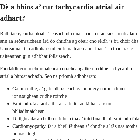
Dè a bhios a’ cur tachycardia atrial air
adhart?
Bidh tachycardia atrial a’ leasachadh nuair nach eil an siostam dealain
ann an seòmraichean àrd do chridhe ag obair cho rèidh ‘s bu chòir dha.
Uaireannan tha adhbhar soilleir bunaiteach ann, fhad ‘s a thachras e
uaireannan gun adhbhar follaiseach.
Faodaidh grunn chumhaichean co-cheangailte ri cridhe tachycardia
atrial a bhrosnachadh. Seo na prìomh adhbharan:
Galar cridhe, a’ gabhail a-steach galar artery coronach no
ionnsaighean cridhe roimhe
Bruthadh-fala àrd a tha air a bhith an làthair airson
bhliadhnaichean
Duilgheadasan balbh cridhe a tha a’ toirt buaidh air sruthadh fala
Cardiomyopathy, far a bheil fèithean a’ chridhe a’ fàs nas motha
no nas tiugh