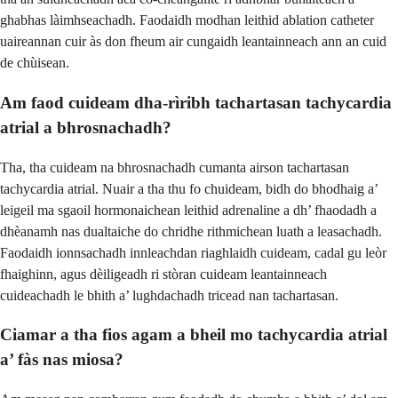
ghabhas làimhseachadh. Faodaidh modhan leithid ablation catheter
uaireannan cuir às don fheum air cungaidh leantainneach ann an cuid
de chùisean.
Am faod cuideam dha-rìribh tachartasan tachycardia
atrial a bhrosnachadh?
Tha, tha cuideam na bhrosnachadh cumanta airson tachartasan
tachycardia atrial. Nuair a tha thu fo chuideam, bidh do bhodhaig a’
leigeil ma sgaoil hormonaichean leithid adrenaline a dh’ fhaodadh a
dhèanamh nas dualtaiche do chridhe rithmichean luath a leasachadh.
Faodaidh ionnsachadh innleachdan riaghlaidh cuideam, cadal gu leòr
fhaighinn, agus dèiligeadh ri stòran cuideam leantainneach
cuideachadh le bhith a’ lughdachadh tricead nan tachartasan.
Ciamar a tha fios agam a bheil mo tachycardia atrial
a’ fàs nas miosa?