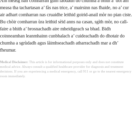
Am measg nan comharran gum faodadh do chumha a bhith a’ dol am
measa tha tachartasan a’ fàs nas trice, a’ mairsinn nas fhaide, no a’ cur
air adhart comharran nas cruaidhe leithid goirid-anail mòr no pian ciste.
Bu chòir comharran ùra leithid sèid anns na casan, sgìth mòr, no call-
faire a bhith a’ brosnachadh aire mheidigeach sa bhad. Bidh
coinneamhan leanmhainn cunbhalach a’ cuideachadh do dhotair do
chumha a sgrùdadh agus làimhseachadh atharrachadh mar a dh’
fheumar.
Medical Disclaimer:
This article is for informational purposes only and does not constitute
medical advice. Always consult a qualified healthcare provider for diagnosis and treatment
decisions. If you are experiencing a medical emergency, call 911 or go to the nearest emergency
room immediately.