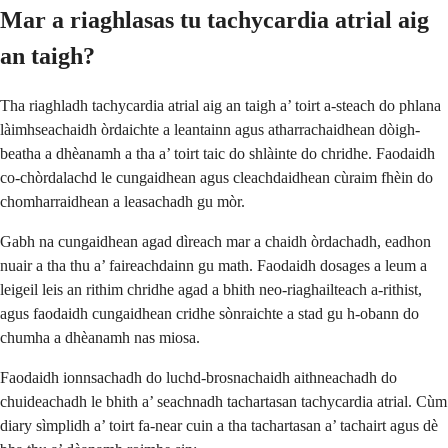
Mar a riaghlasas tu tachycardia atrial aig
an taigh?
Tha riaghladh tachycardia atrial aig an taigh a’ toirt a-steach do phlana
làimhseachaidh òrdaichte a leantainn agus atharrachaidhean dòigh-
beatha a dhèanamh a tha a’ toirt taic do shlàinte do chridhe. Faodaidh
co-chòrdalachd le cungaidhean agus cleachdaidhean cùraim fhèin do
chomharraidhean a leasachadh gu mòr.
Gabh na cungaidhean agad dìreach mar a chaidh òrdachadh, eadhon
nuair a tha thu a’ faireachdainn gu math. Faodaidh dosages a leum a
leigeil leis an rithim chridhe agad a bhith neo-riaghailteach a-rithist,
agus faodaidh cungaidhean cridhe sònraichte a stad gu h-obann do
chumha a dhèanamh nas miosa.
Faodaidh ionnsachadh do luchd-brosnachaidh aithneachadh do
chuideachadh le bhith a’ seachnadh tachartasan tachycardia atrial. Cùm
diary sìmplidh a’ toirt fa-near cuin a tha tachartasan a’ tachairt agus dè