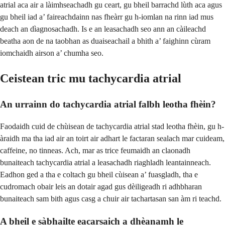
atrial aca air a làimhseachadh gu ceart, gu bheil barrachd lùth aca agus
gu bheil iad a’ faireachdainn nas fheàrr gu h-iomlan na rinn iad mus
deach an dìagnosachadh. Is e an leasachadh seo ann an càileachd
beatha aon de na taobhan as duaiseachail a bhith a’ faighinn cùram
iomchaidh airson a’ chumha seo.
Ceistean tric mu tachycardia atrial
An urrainn do tachycardia atrial falbh leotha fhèin?
Faodaidh cuid de chùisean de tachycardia atrial stad leotha fhèin, gu h-
àraidh ma tha iad air an toirt air adhart le factaran sealach mar cuideam,
caffeine, no tinneas. Ach, mar as trice feumaidh an claonadh
bunaiteach tachycardia atrial a leasachadh riaghladh leantainneach.
Eadhon ged a tha e coltach gu bheil cùisean a’ fuasgladh, tha e
cudromach obair leis an dotair agad gus dèiligeadh ri adhbharan
bunaiteach sam bith agus casg a chuir air tachartasan san àm ri teachd.
A bheil e sàbhailte eacarsaich a dhèanamh le