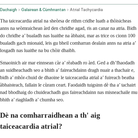
Dachaigh
Galairean & Cùmhnantan
Atrial Tachycardia
Tha taiceacardia atrial na sheòrsa de rithm cridhe luath a thòisicheas
anns na seòmraichean àrd den chridhe agad, ris an canar na atria. Bidh
do chridhe a’ bualadh nas luaithe na àbhaist, mar as trice os cionn 100
bualadh gach mionaid, leis gu bheil comharran dealain anns na atria a’
losgadh nas luaithe na bu chòir dhaibh.
Smaoinich air mar einnsean càr a’ rèabadh ro àrd. Ged a dh’fhaodadh
an suidheachadh seo a bhith a’ faireachdainn dragh nuair a thachair e,
bidh a’ mhòr-chuid de dhaoine le taiceacardia atrial a’ fuireach beatha
àbhaisteach, fallain le cùram ceart. Faodaidh tuigsinn dè tha a’ tachairt
nad bhodhaig do chuideachadh gus faireachdainn nas misneachaile mu
bhith a’ riaghladh a’ chumha seo.
Dè na comharraidhean a th' aig
taiceacardia atrial?