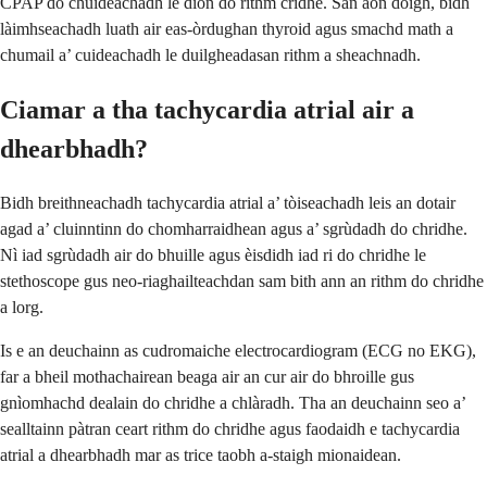
CPAP do chuideachadh le dìon do rithm cridhe. San aon dòigh, bidh
làimhseachadh luath air eas-òrdughan thyroid agus smachd math a
chumail a’ cuideachadh le duilgheadasan rithm a sheachnadh.
Ciamar a tha tachycardia atrial air a
dhearbhadh?
Bidh breithneachadh tachycardia atrial a’ tòiseachadh leis an dotair
agad a’ cluinntinn do chomharraidhean agus a’ sgrùdadh do chridhe.
Nì iad sgrùdadh air do bhuille agus èisdidh iad ri do chridhe le
stethoscope gus neo-riaghailteachdan sam bith ann an rithm do chridhe
a lorg.
Is e an deuchainn as cudromaiche electrocardiogram (ECG no EKG),
far a bheil mothachairean beaga air an cur air do bhroille gus
gnìomhachd dealain do chridhe a chlàradh. Tha an deuchainn seo a’
sealltainn pàtran ceart rithm do chridhe agus faodaidh e tachycardia
atrial a dhearbhadh mar as trice taobh a-staigh mionaidean.