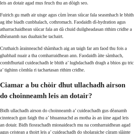
leis an dotair agad mus feuch thu an dòigh seo.
Fuirich gu math air uisge agus cùm ìrean siùcar fala seasmhach le bhith
ag ithe biadh cunbhalach, cothromach. Faodaidh dì-hydration agus
atharrachaidhean siùcar fala an dà chuid duilgheadasan rithim cridhe a
dhèanamh nas dualtaiche tachairt.
Cruthaich àrainneachd shàmhach aig an taigh far am faod thu fois a
ghabhail nuair a tha comharraidhean ann. Faodaidh àite sàmhach,
comhfhurtail cuideachadh le bhith a’ lughdachadh dragh a bhios gu tric
a’ tighinn còmhla ri tachartasan rithim cridhe.
Ciamar a bu chòir dhut ullachadh airson
do choinneamh leis an dotair?
Bidh ullachadh airson do choinneamh a’ cuideachadh gus dèanamh
cinnteach gun faigh thu a’ bhuannachd as motha às an ùine agad leis
an dotair. Bidh fiosrachadh mionaideach mu na comharraidhean agad
agus ceistean a thoirt leis a’ cuideachadh do sholaraiche cùram slàinte