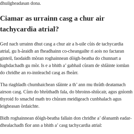
dhuilgheadasan dona.
Ciamar as urrainn casg a chur air
tachycardia atrial?
Ged nach urrainn dhut casg a chur air a h-uile cùis de tachycardia
atrial, gu h-àraidh an fheadhainn co-cheangailte ri aois no factaran
ginteil, faodaidh mòran roghainnean dòigh-beatha do chunnart a
lughdachadh gu mòr. Is e a bhith a’ gabhail cùram de shlàinte iomlan
do chridhe an ro-innleachd casg as fheàrr.
Tha riaghladh chumhaichean slàinte a th’ ann mu thràth deatamach
airson casg. Cùm do bhrùthadh fala, do bhroinn-shiùcair, agus gnìomh
thyroid fo smachd math tro chùram meidigeach cunbhalach agus
leigheasan òrdaichte.
Bidh roghainnean dòigh-beatha fallain don chridhe a’ dèanamh eadar-
dhealachadh fìor ann a bhith a’ casg tachycardia atrial: