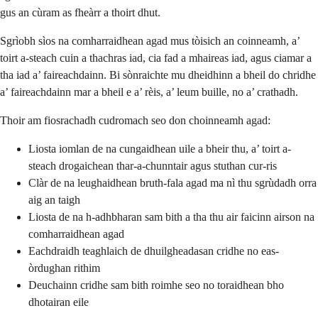
gus an cùram as fheàrr a thoirt dhut.
Sgrìobh sìos na comharraidhean agad mus tòisich an coinneamh, a’
toirt a-steach cuin a thachras iad, cia fad a mhaireas iad, agus ciamar a
tha iad a’ faireachdainn. Bi sònraichte mu dheidhinn a bheil do chridhe
a’ faireachdainn mar a bheil e a’ rèis, a’ leum buille, no a’ crathadh.
Thoir am fiosrachadh cudromach seo don choinneamh agad:
Liosta iomlan de na cungaidhean uile a bheir thu, a’ toirt a-
steach drogaichean thar-a-chunntair agus stuthan cur-ris
Clàr de na leughaidhean bruth-fala agad ma nì thu sgrùdadh orra
aig an taigh
Liosta de na h-adhbharan sam bith a tha thu air faicinn airson na
comharraidhean agad
Eachdraidh teaghlaich de dhuilgheadasan cridhe no eas-
òrdughan rithim
Deuchainn cridhe sam bith roimhe seo no toraidhean bho
dhotairan eile