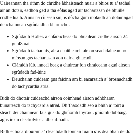
Uaireannan tha rithm do chridhe àbhaisteach nuair a bhios tu a’ tadhal
air an dotair, eadhon ged a tha eòlas agad air tachartasan de bhuille
cridhe luath. Anns na cùisean sin, is dòcha gum molaidh an dotair agad
deuchainnean sgrùdaidh a bharrachd:
Sgrùdadh Holter, a chlàraicheas do bhuailean cridhe airson 24
gu 48 uair
Sgrùdadh tachartais, air a chaitheamh airson seachdainean no
mìosan gus tachartasan aon uair a ghlacadh
Clàraidh lùb, inneal beag a chuirear fon chraiceann agad airson
sgrùdadh fad-ùine
Deuchainn cuideam gus faicinn am bi eacarsaich a’ brosnachadh
do tachycardia atrial
Bidh do dhotair cuideachd airson coimhead airson adhbharan
bunaiteach do tachycardia atrial. Dh’fhaodadh seo a bhith a’ toirt a-
steach deuchainnean fala gus do ghnìomh thyroid, gnìomh dubhaig,
agus ìrean electrolytes a dhearbhadh.
Bidh echocardiogram a’ cleachdadh tonnan fuaim gus dealbhan de do