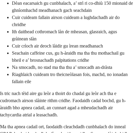
Dèan eacarsaich gu cunbhalach, a’ strì ri co-dhiù 150 mionaid de
ghnìomhachd meadhanach gach seachdain
Cuir cuideam fallain airson cuideam a lughdachadh air do
chridhe
Ith daithead cothromach làn de mheasan, glasraich, agus
gràinean slàn
Cuir crìoch air deoch làidir gu ìrean meadhanach
Seachain caffeine cus, gu h-àraidh ma tha thu mothachail gu
bheil e a’ brosnachadh palpitations cridhe
Na smocadh, no stad ma tha thu a’ smocadh an-dràsta
Riaghlaich cuideam tro theicneòlasan fois, machd, no ionadan
fallain eile
Is tric nach tèid aire gu leòr a thoirt do chadal gu leòr ach tha e
cudromach airson slàinte rithm cridhe. Faodaidh cadal bochd, gu h-
àraidh bho apnea cadail, an cunnart agad a mheudachadh air
tachycardia atrial a leasachadh.
Ma tha apnea cadail ort, faodaidh cleachdadh cunbhalach do inneal