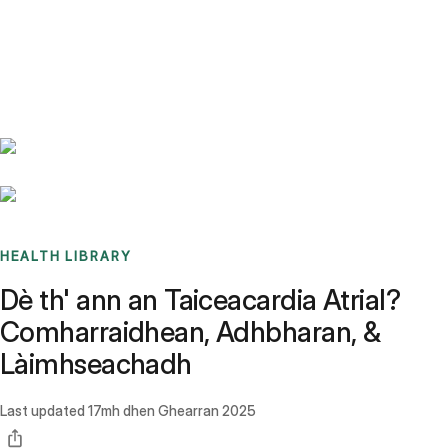
Benchmarks
Stories
FAQ
Sign up / Log in
HEALTH LIBRARY
Dè th' ann an Taiceacardia Atrial?
Comharraidhean, Adhbharan, &
Làimhseachadh
Last updated
17mh dhen Ghearran 2025