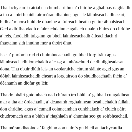
Tha tachycardia atrial na chumha rithm a’ chridhe a ghabhas riaghladh
a tha a’ toirt buaidh air mòran dhaoine, agus le làimhseachadh ceart,
bidh a’ mhòr-chuid de dhaoine a’ fuireach beatha gu tur àbhaisteach.
Ged a dh’fhaodadh e faireachdainn eagallach nuair a bhios do chridhe
a’ rèis, faodaidh tuigsinn gu bheil làimhseachadh èifeachdach ri
fhaotainn sìth inntinn mòr a thoirt dhut.
Is e a’ phrìomh rud ri chuimhneachadh gu bheil lorg tràth agus
làimhseachadh iomchaidh a’ casg a’ mhòr-chuid de dhuilgheadasan
dona. Tha obair dlùth leis an t-solaraiche cùram slàinte agad gus an
dòigh làimhseachaidh cheart a lorg airson do shuidheachadh fhèin a’
dèanamh an diofar gu lèir.
Tha do phàirt gnìomhach nad chùram tro bhith a’ gabhail cungaidhean
mar a tha air òrdachadh, a’ dèanamh roghainnean beathachaidh fallain
don chridhe, agus a’ cumail coinneamhan cunbhalach a’ cluich pàirt
chudromach ann a bhith a’ riaghladh a’ chumha seo gu soirbheachail.
Tha mòran dhaoine a’ faighinn aon uair ‘s gu bheil an tachycardia