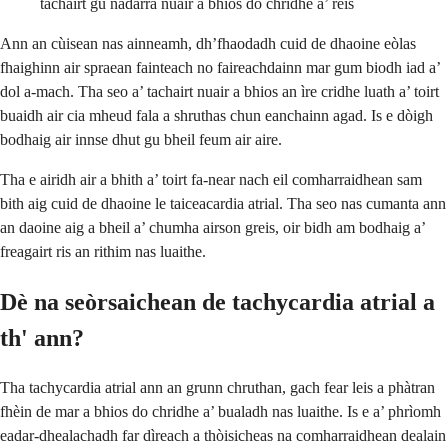
tachairt gu nàdarra nuair a bhios do chridhe a’ rèis
Ann an cùisean nas ainneamh, dh’fhaodadh cuid de dhaoine eòlas
fhaighinn air spraean fainteach no faireachdainn mar gum biodh iad a’
dol a-mach. Tha seo a’ tachairt nuair a bhios an ìre cridhe luath a’ toirt
buaidh air cia mheud fala a shruthas chun eanchainn agad. Is e dòigh
bodhaig air innse dhut gu bheil feum air aire.
Tha e airidh air a bhith a’ toirt fa-near nach eil comharraidhean sam
bith aig cuid de dhaoine le taiceacardia atrial. Tha seo nas cumanta ann
an daoine aig a bheil a’ chumha airson greis, oir bidh am bodhaig a’
freagairt ris an rithim nas luaithe.
Dè na seòrsaichean de tachycardia atrial a
th' ann?
Tha tachycardia atrial ann an grunn chruthan, gach fear leis a phàtran
fhèin de mar a bhios do chridhe a’ bualadh nas luaithe. Is e a’ phrìomh
eadar-dhealachadh far dìreach a thòisicheas na comharraidhean dealain