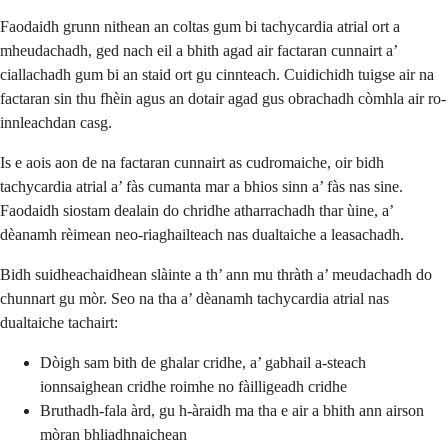
Faodaidh grunn nithean an coltas gum bi tachycardia atrial ort a
mheudachadh, ged nach eil a bhith agad air factaran cunnairt a’
ciallachadh gum bi an staid ort gu cinnteach. Cuidichidh tuigse air na
factaran sin thu fhèin agus an dotair agad gus obrachadh còmhla air ro-
innleachdan casg.
Is e aois aon de na factaran cunnairt as cudromaiche, oir bidh
tachycardia atrial a’ fàs cumanta mar a bhios sinn a’ fàs nas sine.
Faodaidh siostam dealain do chridhe atharrachadh thar ùine, a’
dèanamh rèimean neo-riaghailteach nas dualtaiche a leasachadh.
Bidh suidheachaidhean slàinte a th’ ann mu thràth a’ meudachadh do
chunnart gu mòr. Seo na tha a’ dèanamh tachycardia atrial nas
dualtaiche tachairt:
Dòigh sam bith de ghalar cridhe, a’ gabhail a-steach
ionnsaighean cridhe roimhe no fàilligeadh cridhe
Bruthadh-fala àrd, gu h-àraidh ma tha e air a bhith ann airson
mòran bhliadhnaichean