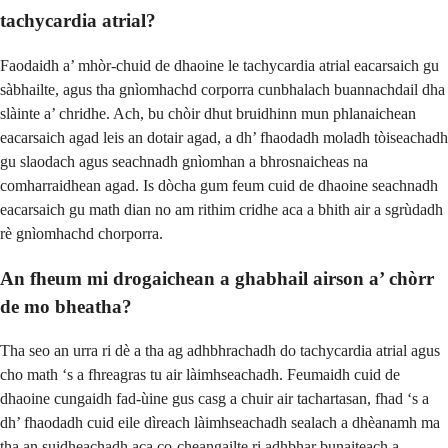
tachycardia atrial?
Faodaidh a’ mhòr-chuid de dhaoine le tachycardia atrial eacarsaich gu
sàbhailte, agus tha gnìomhachd corporra cunbhalach buannachdail dha
slàinte a’ chridhe. Ach, bu chòir dhut bruidhinn mun phlanaichean
eacarsaich agad leis an dotair agad, a dh’ fhaodadh moladh tòiseachadh
gu slaodach agus seachnadh gnìomhan a bhrosnaicheas na
comharraidhean agad. Is dòcha gum feum cuid de dhaoine seachnadh
eacarsaich gu math dian no am rithim cridhe aca a bhith air a sgrùdadh
rè gnìomhachd chorporra.
An fheum mi drogaichean a ghabhail airson a’ chòrr
de mo bheatha?
Tha seo an urra ri dè a tha ag adhbhrachadh do tachycardia atrial agus
cho math ‘s a fhreagras tu air làimhseachadh. Feumaidh cuid de
dhaoine cungaidh fad-ùine gus casg a chuir air tachartasan, fhad ‘s a
dh’ fhaodadh cuid eile dìreach làimhseachadh sealach a dhèanamh ma
tha an suidheachadh aca co-cheangailte ri adhbhar bunaiteach a