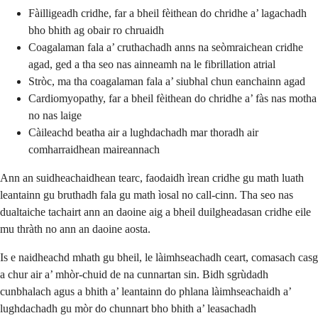
Fàilligeadh cridhe, far a bheil fèithean do chridhe a’ lagachadh
bho bhith ag obair ro chruaidh
Coagalaman fala a’ cruthachadh anns na seòmraichean cridhe
agad, ged a tha seo nas ainneamh na le fibrillation atrial
Stròc, ma tha coagalaman fala a’ siubhal chun eanchainn agad
Cardiomyopathy, far a bheil fèithean do chridhe a’ fàs nas motha
no nas laige
Càileachd beatha air a lughdachadh mar thoradh air
comharraidhean maireannach
Ann an suidheachaidhean tearc, faodaidh ìrean cridhe gu math luath
leantainn gu bruthadh fala gu math ìosal no call-cinn. Tha seo nas
dualtaiche tachairt ann an daoine aig a bheil duilgheadasan cridhe eile
mu thràth no ann an daoine aosta.
Is e naidheachd mhath gu bheil, le làimhseachadh ceart, comasach casg
a chur air a’ mhòr-chuid de na cunnartan sin. Bidh sgrùdadh
cunbhalach agus a bhith a’ leantainn do phlana làimhseachaidh a’
lughdachadh gu mòr do chunnart bho bhith a’ leasachadh