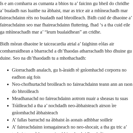
Is e am comharra as cumanta a bhios tu a’ faicinn gu bheil do chridhe
a’ bualadh nas luaithe na àbhaist, mar as trice air a mhìneachadh mar
faireachdainn rèis no bualadh nad bhroilleach. Bidh cuid de dhaoine a’
faireachdainn seo mar fhaireachdainn fluttering, fhad ‘s a tha cuid eile
ga mhìneachadh mar a’ “leum bualaidhean” an cridhe.
Bidh mòran dhaoine le taiceacardia atrial a’ faighinn eòlas air
comharraidhean a bharrachd a dh’fhaodas atharrachadh bho dhuine gu
duine. Seo na dh’fhaodadh tu a mhothachadh:
Giorrachadh analach, gu h-àraidh rè gnìomhachd corporra no
eadhon aig fois
Neo-chofhurtachd broilleach no faireachdainn teann ann an raon
do bhroilleach
Meadhanachd no faireachdainn aotrom nuair a sheasas tu suas
Tràilleachd a tha a’ nochdadh neo-àbhaisteach airson ìre
gnìomhachd àbhaisteach
A’ fallas barrachd na àbhaist às aonais adhbhar soilleir
A’ faireachdainn iomagaineach no neo-shocair, a tha gu tric a’