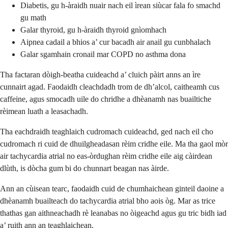
Diabetis, gu h-àraidh nuair nach eil ìrean siùcar fala fo smachd
gu math
Galar thyroid, gu h-àraidh thyroid gnìomhach
Aipnea cadail a bhios a’ cur bacadh air anail gu cunbhalach
Galar sgamhain cronail mar COPD no asthma dona
Tha factaran dòigh-beatha cuideachd a’ cluich pàirt anns an ìre
cunnairt agad. Faodaidh cleachdadh trom de dh’alcol, caitheamh cus
caffeine, agus smocadh uile do chridhe a dhèanamh nas buailtiche
rèimean luath a leasachadh.
Tha eachdraidh teaghlaich cudromach cuideachd, ged nach eil cho
cudromach ri cuid de dhuilgheadasan rèim cridhe eile. Ma tha gaol mòr
air tachycardia atrial no eas-òrdughan rèim cridhe eile aig càirdean
dlùth, is dòcha gum bi do chunnart beagan nas àirde.
Ann an cùisean tearc, faodaidh cuid de chumhaichean ginteil daoine a
dhèanamh buailteach do tachycardia atrial bho aois òg. Mar as trice
thathas gan aithneachadh rè leanabas no òigeachd agus gu tric bidh iad
a’ ruith ann an teaghlaichean.