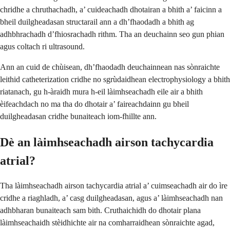
chridhe a chruthachadh, a’ cuideachadh dhotairan a bhith a’ faicinn a
bheil duilgheadasan structarail ann a dh’fhaodadh a bhith ag
adhbhrachadh d’fhiosrachadh rithm. Tha an deuchainn seo gun phian
agus coltach ri ultrasound.
Ann an cuid de chùisean, dh’fhaodadh deuchainnean nas sònraichte
leithid catheterization cridhe no sgrùdaidhean electrophysiology a bhith
riatanach, gu h-àraidh mura h-eil làimhseachadh eile air a bhith
èifeachdach no ma tha do dhotair a’ faireachdainn gu bheil
duilgheadasan cridhe bunaiteach iom-fhillte ann.
Dè an làimhseachadh airson tachycardia
atrial?
Tha làimhseachadh airson tachycardia atrial a’ cuimseachadh air do ìre
cridhe a riaghladh, a’ casg duilgheadasan, agus a’ làimhseachadh nan
adhbharan bunaiteach sam bith. Cruthaichidh do dhotair plana
làimhseachaidh stèidhichte air na comharraidhean sònraichte agad,