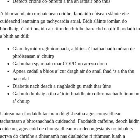
Defects cridhe co-bhreith a tha an làthair bho thùs
A bharrachd air cumhaichean cridhe, faodaidh cùisean slàinte eile
cuideachd leantainn gu tachycardia atrial. Bidh slàinte iomlan do
bhodhaig a’ toirt buaidh air ritm do chridhe barrachd na dh’fhaodadh tu
a bhith an dùil:
Glan thyroid ro-ghníomhach, a bhios a’ luathachadh mòran de
phròiseasan a’ chuirp
Galamhan sgamhain mar COPD no aстма dona
Apnea cadail a bhios a’ cur dragh air do anail fhad ‘s a tha thu
na cadal
Diabetis nach deach a riaghladh gu math thar ùine
Galamh dubhaig a tha a’ toirt buaidh air cothromachadh lionntan
a’ chuirp
Uaireannan faodaidh factaran dòigh-beatha agus cungaidhean
tachartasan a bhrosnachadh cuideachd. Faodaidh caffeine, deoch làidir,
cuideam, agus cuid de chungaidhean mar decongestants no inhalers
aстма do chridhe a dhèanamh nas dualtaiche ri rithmean luath a