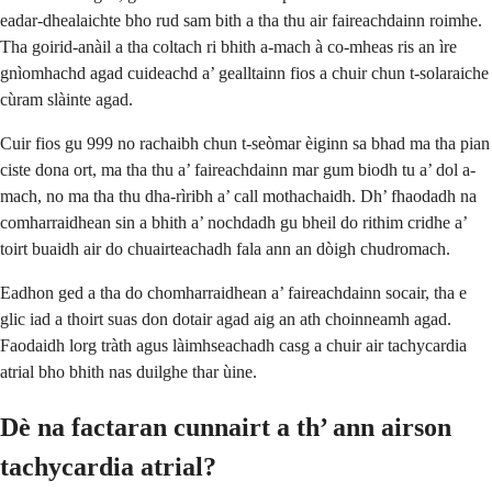
eadar-dhealaichte bho rud sam bith a tha thu air faireachdainn roimhe.
Tha goirid-anàil a tha coltach ri bhith a-mach à co-mheas ris an ìre
gnìomhachd agad cuideachd a’ gealltainn fios a chuir chun t-solaraiche
cùram slàinte agad.
Cuir fios gu 999 no rachaibh chun t-seòmar èiginn sa bhad ma tha pian
ciste dona ort, ma tha thu a’ faireachdainn mar gum biodh tu a’ dol a-
mach, no ma tha thu dha-rìribh a’ call mothachaidh. Dh’ fhaodadh na
comharraidhean sin a bhith a’ nochdadh gu bheil do rithim cridhe a’
toirt buaidh air do chuairteachadh fala ann an dòigh chudromach.
Eadhon ged a tha do chomharraidhean a’ faireachdainn socair, tha e
glic iad a thoirt suas don dotair agad aig an ath choinneamh agad.
Faodaidh lorg tràth agus làimhseachadh casg a chuir air tachycardia
atrial bho bhith nas duilghe thar ùine.
Dè na factaran cunnairt a th’ ann airson
tachycardia atrial?