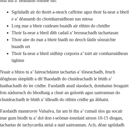
bha thu a’ dèanamh roimhe sin:
Sgrùdadh air do thoirt a-steach caffeine agus thoir fa-near a bheil
e a’ dèanamh do chomharraidhean nas miosa
Lorg mar a bheir cuideam buaidh air rithim do chridhe
Thoir fa-near a bheil dìth cadail a’ brosnachadh tachartasan
Thoir aire do mar a bheir biadh no deoch làidir sònraichte
buaidh ort
Thoir fa-near a bheil oidhirp corporra a’ toirt air comharraidhean
tighinn
Nuair a bhios tu a’ faireachdainn tachartas a’ tòiseachadh, feuch
dòighean sìmplidh a dh’fhaodadh do chuideachadh le bhith a’
luathachadh do ìre cridhe. Faodaidh anail slaodach, domhainn freagairt
fois nàdurrach do bhodhaig a chuir an gnìomh agus uaireannan do
chuideachadh le bhith a’ tilleadh do rithim cridhe gu àbhaist.
Faodaidh manœuvre Valsalva, far am bi thu a’ cumail sìos gu socair
mar gum biodh tu a’ dol don t-seòmar-ionnlaid airson 10-15 diogan,
tachartas de tachycardia atrial a stad uaireannan. Ach, dèan sgrùdadh