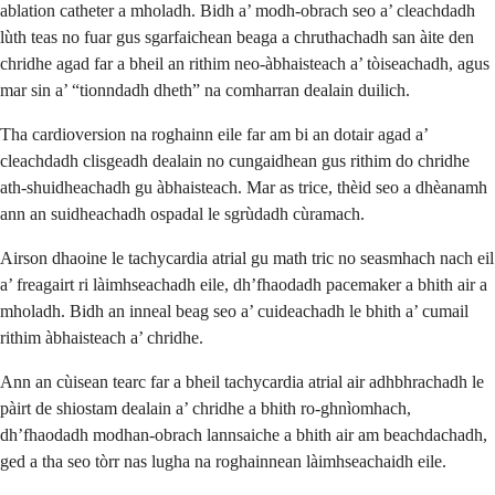
ablation catheter a mholadh. Bidh a’ modh-obrach seo a’ cleachdadh
lùth teas no fuar gus sgarfaichean beaga a chruthachadh san àite den
chridhe agad far a bheil an rithim neo-àbhaisteach a’ tòiseachadh, agus
mar sin a’ “tionndadh dheth” na comharran dealain duilich.
Tha cardioversion na roghainn eile far am bi an dotair agad a’
cleachdadh clisgeadh dealain no cungaidhean gus rithim do chridhe
ath-shuidheachadh gu àbhaisteach. Mar as trice, thèid seo a dhèanamh
ann an suidheachadh ospadal le sgrùdadh cùramach.
Airson dhaoine le tachycardia atrial gu math tric no seasmhach nach eil
a’ freagairt ri làimhseachadh eile, dh’fhaodadh pacemaker a bhith air a
mholadh. Bidh an inneal beag seo a’ cuideachadh le bhith a’ cumail
rithim àbhaisteach a’ chridhe.
Ann an cùisean tearc far a bheil tachycardia atrial air adhbhrachadh le
pàirt de shiostam dealain a’ chridhe a bhith ro-ghnìomhach,
dh’fhaodadh modhan-obrach lannsaiche a bhith air am beachdachadh,
ged a tha seo tòrr nas lugha na roghainnean làimhseachaidh eile.