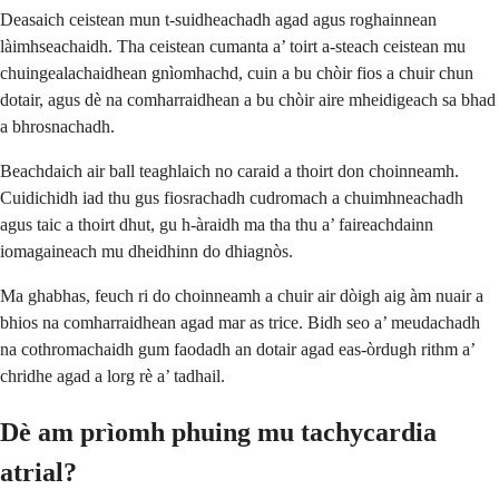
Deasaich ceistean mun t-suidheachadh agad agus roghainnean
làimhseachaidh. Tha ceistean cumanta a’ toirt a-steach ceistean mu
chuingealachaidhean gnìomhachd, cuin a bu chòir fios a chuir chun
dotair, agus dè na comharraidhean a bu chòir aire mheidigeach sa bhad
a bhrosnachadh.
Beachdaich air ball teaghlaich no caraid a thoirt don choinneamh.
Cuidichidh iad thu gus fiosrachadh cudromach a chuimhneachadh
agus taic a thoirt dhut, gu h-àraidh ma tha thu a’ faireachdainn
iomagaineach mu dheidhinn do dhiagnòs.
Ma ghabhas, feuch ri do choinneamh a chuir air dòigh aig àm nuair a
bhios na comharraidhean agad mar as trice. Bidh seo a’ meudachadh
na cothromachaidh gum faodadh an dotair agad eas-òrdugh rithm a’
chridhe agad a lorg rè a’ tadhail.
Dè am prìomh phuing mu tachycardia
atrial?