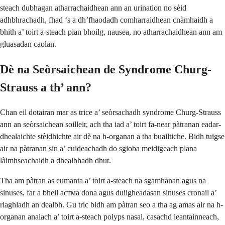
steach dubhagan atharrachaidhean ann an urination no sèid
adhbhrachadh, fhad ‘s a dh’fhaodadh comharraidhean cnàmhaidh a
bhith a’ toirt a-steach pian bhoilg, nausea, no atharrachaidhean ann am
gluasadan caolan.
Dè na Seòrsaichean de Syndrome Churg-
Strauss a th’ ann?
Chan eil dotairan mar as trice a’ seòrsachadh syndrome Churg-Strauss
ann an seòrsaichean soilleir, ach tha iad a’ toirt fa-near pàtranan eadar-
dhealaichte stèidhichte air dè na h-organan a tha buailtiche. Bidh tuigse
air na pàtranan sin a’ cuideachadh do sgioba meidigeach plana
làimhseachaidh a dhealbhadh dhut.
Tha am pàtran as cumanta a’ toirt a-steach na sgamhanan agus na
sinuses, far a bheil aстма dona agus duilgheadasan sinuses cronail a’
riaghladh an dealbh. Gu tric bidh am pàtran seo a tha ag amas air na h-
organan analach a’ toirt a-steach polyps nasal, casachd leantainneach,