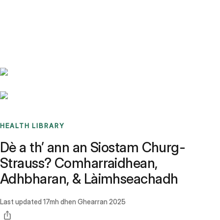
Benchmarks
Stories
FAQ
Sign up / Log in
HEALTH LIBRARY
Dè a th’ ann an Siostam Churg-
Strauss? Comharraidhean,
Adhbharan, & Làimhseachadh
Last updated
17mh dhen Ghearran 2025