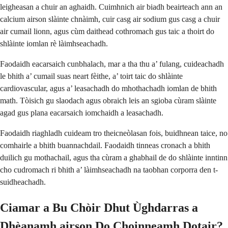
leigheasan a chuir an aghaidh. Cuimhnich air biadh beairteach ann an
calcium airson slàinte chnàimh, cuir casg air sodium gus casg a chuir
air cumail lionn, agus cùm daithead cothromach gus taic a thoirt do
shlàinte iomlan rè làimhseachadh.
Faodaidh eacarsaich cunbhalach, mar a tha thu a’ fulang, cuideachadh
le bhith a’ cumail suas neart fèithe, a’ toirt taic do shlàinte
cardiovascular, agus a’ leasachadh do mhothachadh iomlan de bhith
math. Tòisich gu slaodach agus obraich leis an sgioba cùram slàinte
agad gus plana eacarsaich iomchaidh a leasachadh.
Faodaidh riaghladh cuideam tro theicneòlasan fois, buidhnean taice, no
comhairle a bhith buannachdail. Faodaidh tinneas cronach a bhith
duilich gu mothachail, agus tha cùram a ghabhail de do shlàinte inntinn
cho cudromach ri bhith a’ làimhseachadh na taobhan corporra den t-
suidheachadh.
Ciamar a Bu Chòir Dhut Ùghdarras a
Dhèanamh airson Do Choinneamh Dotair?