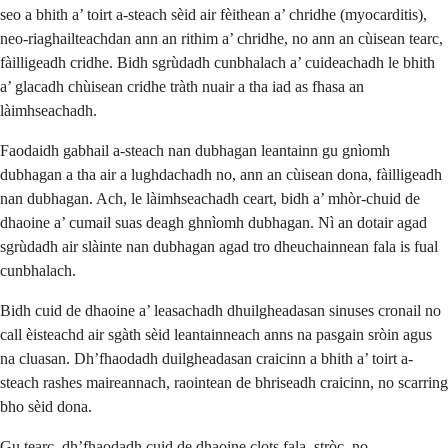
seo a bhith a’ toirt a-steach sèid air fèithean a’ chridhe (myocarditis),
neo-riaghailteachdan ann an rithim a’ chridhe, no ann an cùisean tearc,
fàilligeadh cridhe. Bidh sgrùdadh cunbhalach a’ cuideachadh le bhith
a’ glacadh chùisean cridhe tràth nuair a tha iad as fhasa an
làimhseachadh.
Faodaidh gabhail a-steach nan dubhagan leantainn gu gnìomh
dubhagan a tha air a lughdachadh no, ann an cùisean dona, fàilligeadh
nan dubhagan. Ach, le làimhseachadh ceart, bidh a’ mhòr-chuid de
dhaoine a’ cumail suas deagh ghnìomh dubhagan. Nì an dotair agad
sgrùdadh air slàinte nan dubhagan agad tro dheuchainnean fala is fual
cunbhalach.
Bidh cuid de dhaoine a’ leasachadh dhuilgheadasan sinuses cronail no
call èisteachd air sgàth sèid leantainneach anns na pasgain sròin agus
na cluasan. Dh’fhaodadh duilgheadasan craicinn a bhith a’ toirt a-
steach rashes maireannach, raointean de bhriseadh craicinn, no scarring
bho sèid dona.
Gu tearc, dh’fhaodadh cuid de dhaoine clots fala, stròc, no