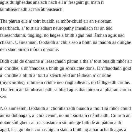
agus duilgheadas analach nach eil a’ freagairt gu math ri
làimhseachadh aстма àbhaisteach.
Tha pàtran eile a’ toirt buaidh sa mhòr-chuid air an t-siostam
nearbhach, a’ toirt air adhart neuropathy imeallach far an tèid
faireachdainn, tingling, no laigse a bhith agad nad làmhan agus nad
chasan. Uaireannan, faodaidh a’ chùis seo a bhith na thaobh as duilghe
den staid airson mòran dhaoine.
Bidh cuid de dhaoine a’ leasachadh pàtran a tha a’ toirt buaidh mhòr air
a’ chridhe, a dh’fhaodas a bhith gu sònraichte dona. Dh’fhaodadh goid
a’ chridhe a bhith a’ toirt a-steach sèid air fèithean a’ chridhe
(myocarditis), rithmean cridhe neo-riaghailteach, no fàilligeadh cridhe.
Tha feum air làimhseachadh sa bhad agus dian airson a’ phàtran cardia
seo.
Nas ainneamh, faodaidh a’ chomharradh buaidh a thoirt sa mhòr-chuid
air na dubhagan, a’ chraiceann, no an t-siostam cnàmhaidh. Cuiridh an
dotair sùil gheur air na siostaman sin uile ge bith dè an pàtran a th’
agad, leis gu bheil comas aig an staid a bhith ag atharrachadh agus a