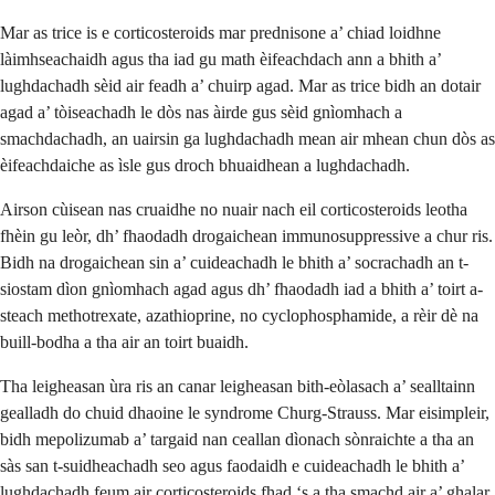
Mar as trice is e corticosteroids mar prednisone a’ chiad loidhne
làimhseachaidh agus tha iad gu math èifeachdach ann a bhith a’
lughdachadh sèid air feadh a’ chuirp agad. Mar as trice bidh an dotair
agad a’ tòiseachadh le dòs nas àirde gus sèid gnìomhach a
smachdachadh, an uairsin ga lughdachadh mean air mhean chun dòs as
èifeachdaiche as ìsle gus droch bhuaidhean a lughdachadh.
Airson cùisean nas cruaidhe no nuair nach eil corticosteroids leotha
fhèin gu leòr, dh’ fhaodadh drogaichean immunosuppressive a chur ris.
Bidh na drogaichean sin a’ cuideachadh le bhith a’ socrachadh an t-
siostam dìon gnìomhach agad agus dh’ fhaodadh iad a bhith a’ toirt a-
steach methotrexate, azathioprine, no cyclophosphamide, a rèir dè na
buill-bodha a tha air an toirt buaidh.
Tha leigheasan ùra ris an canar leigheasan bith-eòlasach a’ sealltainn
gealladh do chuid dhaoine le syndrome Churg-Strauss. Mar eisimpleir,
bidh mepolizumab a’ targaid nan ceallan dìonach sònraichte a tha an
sàs san t-suidheachadh seo agus faodaidh e cuideachadh le bhith a’
lughdachadh feum air corticosteroids fhad ‘s a tha smachd air a’ ghalar