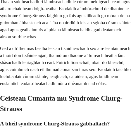
Tha an suidheachadh ri làimhseachadh le cùram meidigeach ceart agus
atharrachaidhean dòigh-beatha. Faodaidh a’ mhòr-chuid de dhaoine le
syndrome Churg-Strauss faighinn gu fois agus tilleadh gu mòran de na
gnìomhan àbhaisteach aca. Tha obair dlùth leis an sgioba cùram slàinte
agad agus gealltainn ris a’ phlana làimhseachaidh agad deatamach
airson soirbheachas.
Ged a dh’fheumas beatha leis an t-suidheachadh seo aire leantainneach
a thoirt don t-slàinte agad, tha mòran dhaoine a’ fuireach beatha làn-
shàsachadh le riaghladh ceart. Fuirich fiosrachail, abair do bheachd,
agus cuimhnich nach eil thu nad aonar san turas seo. Faodaidh taic bho
luchd-solair cùram slàinte, teaghlach, caraidean, agus buidhnean
euslaintich eadar-dhealachadh mòr a dhèanamh nad eòlas.
Ceistean Cumanta mu Syndrome Churg-
Strauss
A bheil syndrome Churg-Strauss gabhaltach?