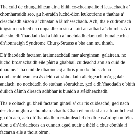
Tha cuid de chungaidhean air a bhith co-cheangailte ri leasachadh a’
chomharraidh seo, gu h-àraidh luchd-dìon leukotriene a thathas a’
cleachdadh airson a’ chnatan a làimhseachadh. Ach, tha e cudromach
tuigsinn nach eil na cungaidhean sin a’ toirt air adhart a’ chumha. An
àite sin, dh’fhaodadh iad a bhith a’ nochdadh claonadh bunaiteach a
dh’ionnsaigh Syndrome Churg-Strauss a bha ann mu thràth.
Dh’fhaodadh factaran àrainneachdail mar alerginean, galairean, no
luchd-brosnachaidh eile pàirt a ghabhail cuideachd ann an cuid de
dhaoine. Tha cuid de dhaoine ag aithris gun do thòisich na
comharraidhean aca às dèidh ath-bhualadh aileirgeach mòr, galair
analach, no nochdadh do stuthan sònraichte, ged a dh’fhaodadh e bhith
duilich dàimh dìreach adhbhar is buaidh a stèidheachadh.
Tha e coltach gu bheil factaran ginteil a’ cur ris cuideachd, ged nach
deach aon ghin a chomharrachadh. Chan eil an staid air a h-oidhchead
gu dìreach, ach dh’fhaodadh tu ro-innleachd do dh’eas-òrdughan fèin-
dìon a dh’àrdaicheas an cunnart agad nuair a thèid a chur còmhla ri
factaran eile a thoirt oirnn.