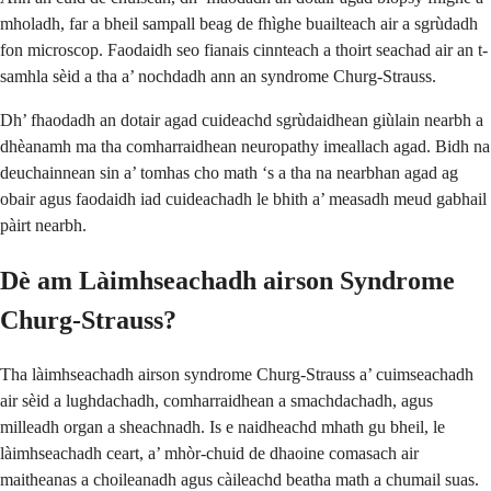
mholadh, far a bheil sampall beag de fhìghe buailteach air a sgrùdadh
fon microscop. Faodaidh seo fianais cinnteach a thoirt seachad air an t-
samhla sèid a tha a’ nochdadh ann an syndrome Churg-Strauss.
Dh’ fhaodadh an dotair agad cuideachd sgrùdaidhean giùlain nearbh a
dhèanamh ma tha comharraidhean neuropathy imeallach agad. Bidh na
deuchainnean sin a’ tomhas cho math ‘s a tha na nearbhan agad ag
obair agus faodaidh iad cuideachadh le bhith a’ measadh meud gabhail
pàirt nearbh.
Dè am Làimhseachadh airson Syndrome
Churg-Strauss?
Tha làimhseachadh airson syndrome Churg-Strauss a’ cuimseachadh
air sèid a lughdachadh, comharraidhean a smachdachadh, agus
milleadh organ a sheachnadh. Is e naidheachd mhath gu bheil, le
làimhseachadh ceart, a’ mhòr-chuid de dhaoine comasach air
maitheanas a choileanadh agus càileachd beatha math a chumail suas.