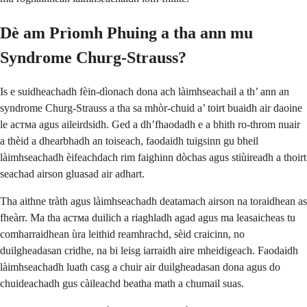
Dè am Prìomh Phuing a tha ann mu
Syndrome Churg-Strauss?
Is e suidheachadh fèin-dìonach dona ach làimhseachail a th’ ann an
syndrome Churg-Strauss a tha sa mhòr-chuid a’ toirt buaidh air daoine
le aстма agus aileirdsidh. Ged a dh’fhaodadh e a bhith ro-throm nuair
a thèid a dhearbhadh an toiseach, faodaidh tuigsinn gu bheil
làimhseachadh èifeachdach rim faighinn dòchas agus stiùireadh a thoirt
seachad airson gluasad air adhart.
Tha aithne tràth agus làimhseachadh deatamach airson na toraidhean as
fheàrr. Ma tha aстма duilich a riaghladh agad agus ma leasaicheas tu
comharraidhean ùra leithid reamhrachd, sèid craicinn, no
duilgheadasan cridhe, na bi leisg iarraidh aire mheidigeach. Faodaidh
làimhseachadh luath casg a chuir air duilgheadasan dona agus do
chuideachadh gus càileachd beatha math a chumail suas.