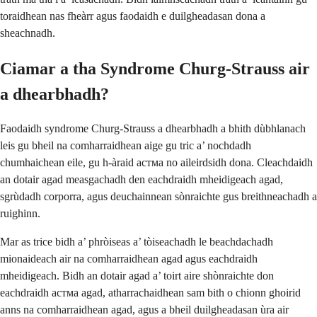
toraidhean nas fheàrr agus faodaidh e duilgheadasan dona a
sheachnadh.
Ciamar a tha Syndrome Churg-Strauss air
a dhearbhadh?
Faodaidh syndrome Churg-Strauss a dhearbhadh a bhith dùbhlanach
leis gu bheil na comharraidhean aige gu tric a’ nochdadh
chumhaichean eile, gu h-àraid aстма no aileirdsidh dona. Cleachdaidh
an dotair agad measgachadh den eachdraidh mheidigeach agad,
sgrùdadh corporra, agus deuchainnean sònraichte gus breithneachadh a
ruighinn.
Mar as trice bidh a’ phròiseas a’ tòiseachadh le beachdachadh
mionaideach air na comharraidhean agad agus eachdraidh
mheidigeach. Bidh an dotair agad a’ toirt aire shònraichte don
eachdraidh aстма agad, atharrachaidhean sam bith o chionn ghoirid
anns na comharraidhean agad, agus a bheil duilgheadasan ùra air