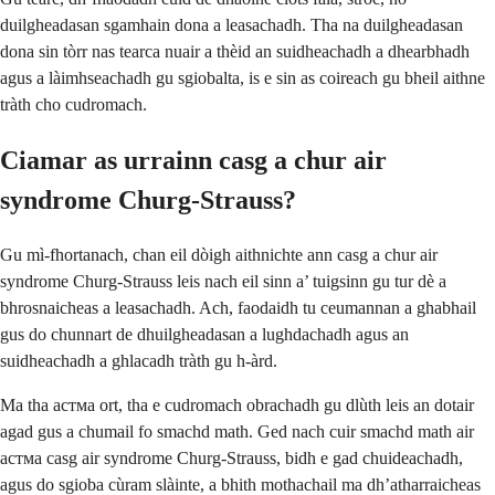
duilgheadasan sgamhain dona a leasachadh. Tha na duilgheadasan
dona sin tòrr nas tearca nuair a thèid an suidheachadh a dhearbhadh
agus a làimhseachadh gu sgiobalta, is e sin as coireach gu bheil aithne
tràth cho cudromach.
Ciamar as urrainn casg a chur air
syndrome Churg-Strauss?
Gu mì-fhortanach, chan eil dòigh aithnichte ann casg a chur air
syndrome Churg-Strauss leis nach eil sinn a’ tuigsinn gu tur dè a
bhrosnaicheas a leasachadh. Ach, faodaidh tu ceumannan a ghabhail
gus do chunnart de dhuilgheadasan a lughdachadh agus an
suidheachadh a ghlacadh tràth gu h-àrd.
Ma tha aстма ort, tha e cudromach obrachadh gu dlùth leis an dotair
agad gus a chumail fo smachd math. Ged nach cuir smachd math air
aстма casg air syndrome Churg-Strauss, bidh e gad chuideachadh,
agus do sgioba cùram slàinte, a bhith mothachail ma dh’atharraicheas