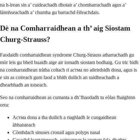
na h-ìrean sin a’ cuideachadh dhotair a’ chomharrachadh agus a’
làimhseachadh a’ chumha gu barrachd èifeachdais.
Dè na Comharraidhean a th’ aig Siostam
Churg-Strauss?
Faodaidh comharraidhean syndrome Churg-Strauss atharrachadh gu
mòr leis gu bheil buaidh aige air iomadh siostam bodhaig. Gu tric bidh
na comharraidhean tràtha coltach ri aстма no aileirdsidh dona, agus is
e sin as coireach gum faod a bhith duilich an suidheachadh a
dhearbhadh an toiseach.
Seo na comharraidhean as cumanta a dh’fhaodadh tu eòlas fhaighinn
orra:
Aстма dona a tha duilich a riaghladh le cungaidhean
àbhaisteach
Còmhdach sinuses cronail agus polyps nasal
Casachd leantainneach, uaireannan le sputum fala-dhathte