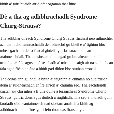
bhith a’ toirt buaidh air diofar organan thar ùine.
Dè a tha ag adhbhrachadh Syndrome
Churg-Strauss?
Tha adhbhar dìreach Syndrome Churg-Strauss fhathast neo-aithnichte,
ach tha luchd-rannsachaidh den bheachd gu bheil e a’ tighinn bho
mheasgachadh de ro-fhacal ginteil agus brosnachaidhean
àrainneachdail. Tha an siostam dìon agad gu bunaiteach air a bhith
troimh-a-chèile agus a’ tòiseachadh a’ toirt ionnsaigh air na soithichean
fala agad fhèin an àite a bhith gad dhìon bho stuthan cronail.
Tha coltas ann gu bheil a bhith a’ faighinn a’ chnatan no aileirdsidh
dona a’ suidheachadh an ìre airson a’ chumha seo. Tha eachdraidh
cnatan aig cha mhòr a h-uile duine a leasaicheas Syndrome Churg-
Strauss, gu tric dona agus duilich a riaghladh. Tha seo a’ moladh gum
faodadh sèid leantainneach nad siostam analach a bhith ag
adhbhrachadh an fhreagairt fèin-dìon nas fharsainge.