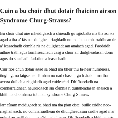
Cuin a bu chòir dhut dotair fhaicinn airson
Syndrome Churg-Strauss?
Bu chòir dhut aire mheidigeach a shireadh gu sgiobalta ma tha aстма
agad a tha a’ fàs nas duilghe a riaghladh no ma tha comharraidhean ùra
a’ leasachadh còmhla ris na duilgheadasan analach agad. Faodaidh
aithne tràth agus làimhseachadh casg a chuir air duilgheadasan dona
agus do shealladh fad-ùine a leasachadh.
Cuir fios chun dotair agad sa bhad ma bheir thu fa-near numbness,
tingling, no laigse nad làmhan no nad chasan, gu h-àraidh ma tha
aстма duilich a riaghladh agad cuideachd. Dh’fhaodadh na
comharraidhean neurologach sin còmhla ri duilgheadasan analach a
bhith na chomharra tràth air syndrome Churg-Strauss.
Iarr cùram meidigeach sa bhad ma tha pian ciste, buille cridhe neo-
riaghailteach, no comharraidhean de dhuilgheadasan cridhe agad mar
goirid-an-anàil dona no sèid nad chasan. Dh’fhaodadh a bhith an sàs