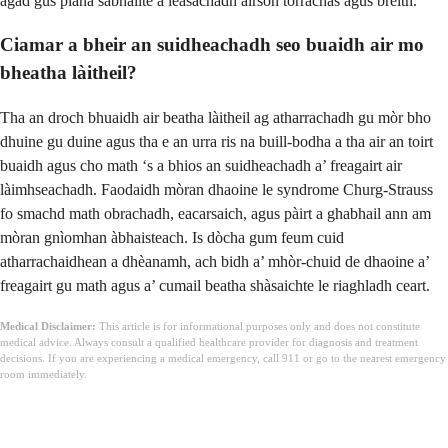
agad gus plana sàbhailte a leasachadh airson torrachas agus breith.
Ciamar a bheir an suidheachadh seo buaidh air mo
bheatha làitheil?
Tha an droch bhuaidh air beatha làitheil ag atharrachadh gu mòr bho
dhuine gu duine agus tha e an urra ris na buill-bodha a tha air an toirt
buaidh agus cho math ‘s a bhios an suidheachadh a’ freagairt air
làimhseachadh. Faodaidh mòran dhaoine le syndrome Churg-Strauss
fo smachd math obrachadh, eacarsaich, agus pàirt a ghabhail ann am
mòran gnìomhan àbhaisteach. Is dòcha gum feum cuid
atharrachaidhean a dhèanamh, ach bidh a’ mhòr-chuid de dhaoine a’
freagairt gu math agus a’ cumail beatha shàsaichte le riaghladh ceart.
Medical Disclaimer:
This article is for informational purposes only and does not constitute
medical advice. Always consult a qualified healthcare provider for diagnosis and treatment
decisions. If you are experiencing a medical emergency, call 911 or go to the nearest emergency
room immediately.