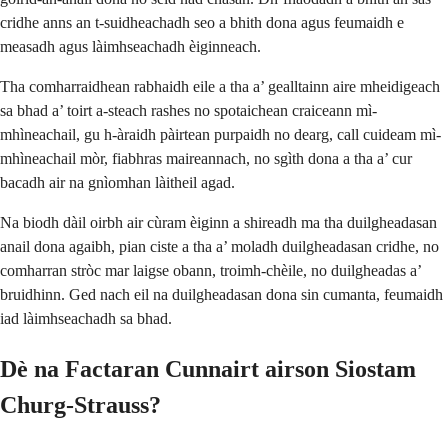
cridhe anns an t-suidheachadh seo a bhith dona agus feumaidh e
measadh agus làimhseachadh èiginneach.
Tha comharraidhean rabhaidh eile a tha a’ gealltainn aire mheidigeach
sa bhad a’ toirt a-steach rashes no spotaichean craiceann mì-
mhìneachail, gu h-àraidh pàirtean purpaidh no dearg, call cuideam mì-
mhìneachail mòr, fiabhras maireannach, no sgìth dona a tha a’ cur
bacadh air na gnìomhan làitheil agad.
Na biodh dàil oirbh air cùram èiginn a shireadh ma tha duilgheadasan
anail dona agaibh, pian ciste a tha a’ moladh duilgheadasan cridhe, no
comharran stròc mar laigse obann, troimh-chèile, no duilgheadas a’
bruidhinn. Ged nach eil na duilgheadasan dona sin cumanta, feumaidh
iad làimhseachadh sa bhad.
Dè na Factaran Cunnairt airson Siostam
Churg-Strauss?