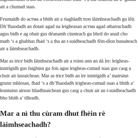
air a chumail suas.
Feumaidh do aстма a bhith air a riaghladh tron ​​​​làimhseachadh gu lèir.
Dh’fhaodadh an dotair agad na leigheasan aстма agad atharrachadh
agus bidh e ag obair gus dèanamh cinnteach gu bheil do anail cho
math ‘s a ghabhas fhad ‘s a tha an t-suidheachadh fèin-dìon bunaiteach
air a làimhseachadh.
Mar as trice bidh làimhseachadh air a roinn ann an dà ìre: leigheas-
inntrigidh gus faighinn gu fois agus leigheas-cumail suas gus casg a
chuir air lasraichean. Mar as trice bidh an ìre inntrigidh a’ mairsinn
grunn mhìosan, fhad ‘s a dh’fhaodadh leigheas-cumail suas a bhith a’
leantainn airson bliadhnaichean gus casg a chuir air an t-suidheachadh
bho bhith a’ tilleadh.
Mar a nì thu cùram dhut fhèin rè
làimhseachadh?