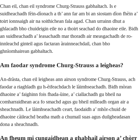
Chan eil, chan eil syndrome Churg-Strauss gabhaltach. Is e
suidheachadh fèin-dìonach a th’ ann far am bi an siostam dìon fhèin a’
toirt ionnsaigh air na soithichean fala agad. Chan urrainn dhut a
ghlacadh bho chuideigin eile no a thoirt seachad do dhaoine eile. Bidh
an suidheachadh a’ leasachadh mar thoradh air measgachadh de ro-
innleachd ginteil agus factaran àrainneachdail, chan bho
ghnìomhairean gabhaltach.
Am faodar syndrome Churg-Strauss a leigheas?
An-dràsta, chan eil leigheas ann airson syndrome Churg-Strauss, ach
faodar a riaghladh gu h-èifeachdach le làimhseachadh. Bidh mòran
dhaoine a’ faighinn fois fhada-ùine, a’ ciallachadh gu bheil na
comharraidhean aca fo smachd agus gu bheil milleadh organ air a
sheachnadh. Le làimhseachadh ceart, faodaidh a’ mhòr-chuid de
dhaoine càileachd beatha math a chumail suas agus duilgheadasan
dona a sheachnadh.
An fheum mi cungaidhean a ghabhail airson a’ chòrr