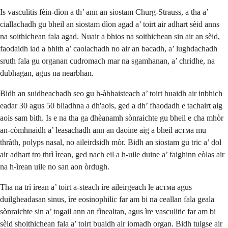
Is vasculitis fèin-dìon a th’ ann an siostam Churg-Strauss, a tha a’
ciallachadh gu bheil an siostam dìon agad a’ toirt air adhart sèid anns
na soithichean fala agad. Nuair a bhios na soithichean sin air an sèid,
faodaidh iad a bhith a’ caolachadh no air an bacadh, a’ lughdachadh
sruth fala gu organan cudromach mar na sgamhanan, a’ chridhe, na
dubhagan, agus na nearbhan.
Bidh an suidheachadh seo gu h-àbhaisteach a’ toirt buaidh air inbhich
eadar 30 agus 50 bliadhna a dh'aois, ged a dh’ fhaodadh e tachairt aig
aois sam bith. Is e na tha ga dhèanamh sònraichte gu bheil e cha mhòr
an-còmhnaidh a’ leasachadh ann an daoine aig a bheil aстма mu
thràth, polyps nasal, no aileirdsidh mòr. Bidh an siostam gu tric a’ dol
air adhart tro thrì ìrean, ged nach eil a h-uile duine a’ faighinn eòlas air
na h-ìrean uile no san aon òrdugh.
Tha na trì ìrean a’ toirt a-steach ìre aileirgeach le aстма agus
duilgheadasan sinus, ìre eosinophilic far am bi na ceallan fala geala
sònraichte sin a’ togail ann an fìnealtan, agus ìre vasculitic far am bi
sèid shoithichean fala a’ toirt buaidh air iomadh organ. Bidh tuigse air