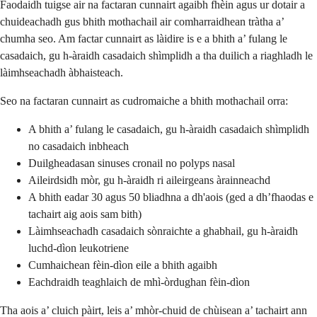
Faodaidh tuigse air na factaran cunnairt agaibh fhèin agus ur dotair a
chuideachadh gus bhith mothachail air comharraidhean tràtha a’
chumha seo. Am factar cunnairt as làidire is e a bhith a’ fulang le
casadaich, gu h-àraidh casadaich shìmplidh a tha duilich a riaghladh le
làimhseachadh àbhaisteach.
Seo na factaran cunnairt as cudromaiche a bhith mothachail orra:
A bhith a’ fulang le casadaich, gu h-àraidh casadaich shìmplidh
no casadaich inbheach
Duilgheadasan sinuses cronail no polyps nasal
Aileirdsidh mòr, gu h-àraidh ri aileirgeans àrainneachd
A bhith eadar 30 agus 50 bliadhna a dh'aois (ged a dh’fhaodas e
tachairt aig aois sam bith)
Làimhseachadh casadaich sònraichte a ghabhail, gu h-àraidh
luchd-dìon leukotriene
Cumhaichean fèin-dìon eile a bhith agaibh
Eachdraidh teaghlaich de mhì-òrdughan fèin-dìon
Tha aois a’ cluich pàirt, leis a’ mhòr-chuid de chùisean a’ tachairt ann