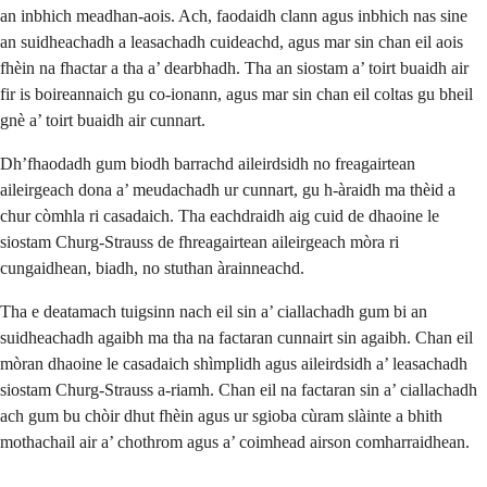
an inbhich meadhan-aois. Ach, faodaidh clann agus inbhich nas sine
an suidheachadh a leasachadh cuideachd, agus mar sin chan eil aois
fhèin na fhactar a tha a’ dearbhadh. Tha an siostam a’ toirt buaidh air
fir is boireannaich gu co-ionann, agus mar sin chan eil coltas gu bheil
gnè a’ toirt buaidh air cunnart.
Dh’fhaodadh gum biodh barrachd aileirdsidh no freagairtean
aileirgeach dona a’ meudachadh ur cunnart, gu h-àraidh ma thèid a
chur còmhla ri casadaich. Tha eachdraidh aig cuid de dhaoine le
siostam Churg-Strauss de fhreagairtean aileirgeach mòra ri
cungaidhean, biadh, no stuthan àrainneachd.
Tha e deatamach tuigsinn nach eil sin a’ ciallachadh gum bi an
suidheachadh agaibh ma tha na factaran cunnairt sin agaibh. Chan eil
mòran dhaoine le casadaich shìmplidh agus aileirdsidh a’ leasachadh
siostam Churg-Strauss a-riamh. Chan eil na factaran sin a’ ciallachadh
ach gum bu chòir dhut fhèin agus ur sgioba cùram slàinte a bhith
mothachail air a’ chothrom agus a’ coimhead airson comharraidhean.