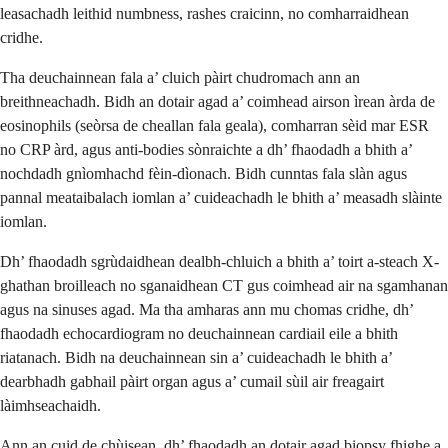
leasachadh leithid numbness, rashes craicinn, no comharraidhean
cridhe.
Tha deuchainnean fala a’ cluich pàirt chudromach ann an
breithneachadh. Bidh an dotair agad a’ coimhead airson ìrean àrda de
eosinophils (seòrsa de cheallan fala geala), comharran sèid mar ESR
no CRP àrd, agus anti-bodies sònraichte a dh’ fhaodadh a bhith a’
nochdadh gnìomhachd fèin-dìonach. Bidh cunntas fala slàn agus
pannal meataibalach iomlan a’ cuideachadh le bhith a’ measadh slàinte
iomlan.
Dh’ fhaodadh sgrùdaidhean dealbh-chluich a bhith a’ toirt a-steach X-
ghathan broilleach no sganaidhean CT gus coimhead air na sgamhanan
agus na sinuses agad. Ma tha amharas ann mu chomas cridhe, dh’
fhaodadh echocardiogram no deuchainnean cardiail eile a bhith
riatanach. Bidh na deuchainnean sin a’ cuideachadh le bhith a’
dearbhadh gabhail pàirt organ agus a’ cumail sùil air freagairt
làimhseachaidh.
Ann an cuid de chùisean, dh’ fhaodadh an dotair agad biopsy fhighe a