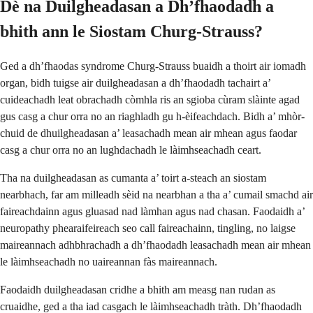
Dè na Duilgheadasan a Dh’fhaodadh a
bhith ann le Siostam Churg-Strauss?
Ged a dh’fhaodas syndrome Churg-Strauss buaidh a thoirt air iomadh
organ, bidh tuigse air duilgheadasan a dh’fhaodadh tachairt a’
cuideachadh leat obrachadh còmhla ris an sgioba cùram slàinte agad
gus casg a chur orra no an riaghladh gu h-èifeachdach. Bidh a’ mhòr-
chuid de dhuilgheadasan a’ leasachadh mean air mhean agus faodar
casg a chur orra no an lughdachadh le làimhseachadh ceart.
Tha na duilgheadasan as cumanta a’ toirt a-steach an siostam
nearbhach, far am milleadh sèid na nearbhan a tha a’ cumail smachd air
faireachdainn agus gluasad nad làmhan agus nad chasan. Faodaidh a’
neuropathy phearaifeireach seo call faireachainn, tingling, no laigse
maireannach adhbhrachadh a dh’fhaodadh leasachadh mean air mhean
le làimhseachadh no uaireannan fàs maireannach.
Faodaidh duilgheadasan cridhe a bhith am measg nan rudan as
cruaidhe, ged a tha iad casgach le làimhseachadh tràth. Dh’fhaodadh