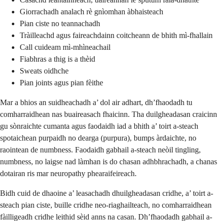
Giorrachadh analach rè gnìomhan àbhaisteach
Pian ciste no teannachadh
Tràilleachd agus faireachdainn coitcheann de bhith mì-fhallain
Call cuideam mì-mhìneachail
Fiabhras a thig is a thèid
Sweats oidhche
Pian joints agus pian fèithe
Mar a bhios an suidheachadh a’ dol air adhart, dh’fhaodadh tu
comharraidhean nas buaireasach fhaicinn. Tha duilgheadasan craicinn
gu sònraichte cumanta agus faodaidh iad a bhith a’ toirt a-steach
spotaichean purpaidh no dearga (purpura), bumps àrdaichte, no
raointean de numbness. Faodaidh gabhail a-steach neòil tingling,
numbness, no laigse nad làmhan is do chasan adhbhrachadh, a chanas
dotairan ris mar neuropathy phearaifeireach.
Bidh cuid de dhaoine a’ leasachadh dhuilgheadasan cridhe, a’ toirt a-
steach pian ciste, buille cridhe neo-riaghailteach, no comharraidhean
fàilligeadh cridhe leithid sèid anns na casan. Dh’fhaodadh gabhail a-