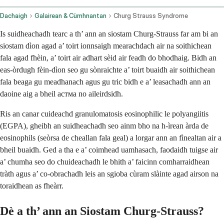
Dachaigh
Galairean & Cùmhnantan
Churg Strauss Syndrome
Is suidheachadh tearc a th’ ann an siostam Churg-Strauss far am bi an
siostam dìon agad a’ toirt ionnsaigh mearachdach air na soithichean
fala agad fhèin, a’ toirt air adhart sèid air feadh do bhodhaig. Bidh an
eas-òrdugh fèin-dìon seo gu sònraichte a’ toirt buaidh air soithichean
fala beaga gu meadhanach agus gu tric bidh e a’ leasachadh ann an
daoine aig a bheil aстма no aileirdsidh.
Ris an canar cuideachd granulomatosis eosinophilic le polyangiitis
(EGPA), gheibh an suidheachadh seo ainm bho na h-ìrean àrda de
eosinophils (seòrsa de cheallan fala geal) a lorgar ann an fìnealtan air a
bheil buaidh. Ged a tha e a’ coimhead uamhasach, faodaidh tuigse air
a’ chumha seo do chuideachadh le bhith a’ faicinn comharraidhean
tràth agus a’ co-obrachadh leis an sgioba cùram slàinte agad airson na
toraidhean as fheàrr.
Dè a th’ ann an Siostam Churg-Strauss?