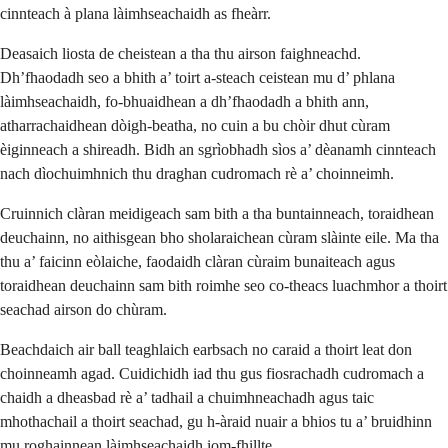
cinnteach à plana làimhseachaidh as fheàrr.
Deasaich liosta de cheistean a tha thu airson faighneachd.
Dh’fhaodadh seo a bhith a’ toirt a-steach ceistean mu d’ phlana
làimhseachaidh, fo-bhuaidhean a dh’fhaodadh a bhith ann,
atharrachaidhean dòigh-beatha, no cuin a bu chòir dhut cùram
èiginneach a shireadh. Bidh an sgrìobhadh sìos a’ dèanamh cinnteach
nach dìochuimhnich thu draghan cudromach rè a’ choinneimh.
Cruinnich clàran meidigeach sam bith a tha buntainneach, toraidhean
deuchainn, no aithisgean bho sholaraichean cùram slàinte eile. Ma tha
thu a’ faicinn eòlaiche, faodaidh clàran cùraim bunaiteach agus
toraidhean deuchainn sam bith roimhe seo co-theacs luachmhor a thoirt
seachad airson do chùram.
Beachdaich air ball teaghlaich earbsach no caraid a thoirt leat don
choinneamh agad. Cuidichidh iad thu gus fiosrachadh cudromach a
chaidh a dheasbad rè a’ tadhail a chuimhneachadh agus taic
mhothachail a thoirt seachad, gu h-àraid nuair a bhios tu a’ bruidhinn
mu roghainnean làimhseachaidh iom-fhillte.