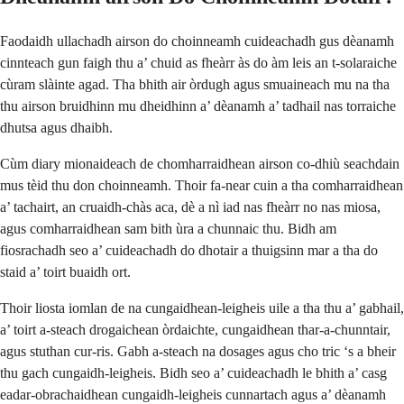
Faodaidh ullachadh airson do choinneamh cuideachadh gus dèanamh
cinnteach gun faigh thu a’ chuid as fheàrr às do àm leis an t-solaraiche
cùram slàinte agad. Tha bhith air òrdugh agus smuaineach mu na tha
thu airson bruidhinn mu dheidhinn a’ dèanamh a’ tadhail nas torraiche
dhutsa agus dhaibh.
Cùm diary mionaideach de chomharraidhean airson co-dhiù seachdain
mus tèid thu don choinneamh. Thoir fa-near cuin a tha comharraidhean
a’ tachairt, an cruaidh-chàs aca, dè a nì iad nas fheàrr no nas miosa,
agus comharraidhean sam bith ùra a chunnaic thu. Bidh am
fiosrachadh seo a’ cuideachadh do dhotair a thuigsinn mar a tha do
staid a’ toirt buaidh ort.
Thoir liosta iomlan de na cungaidhean-leigheis uile a tha thu a’ gabhail,
a’ toirt a-steach drogaichean òrdaichte, cungaidhean thar-a-chunntair,
agus stuthan cur-ris. Gabh a-steach na dosages agus cho tric ‘s a bheir
thu gach cungaidh-leigheis. Bidh seo a’ cuideachadh le bhith a’ casg
eadar-obrachaidhean cungaidh-leigheis cunnartach agus a’ dèanamh