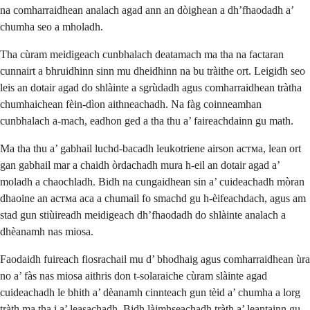
na comharraidhean analach agad ann an dòighean a dh’fhaodadh a’
chumha seo a mholadh.
Tha cùram meidigeach cunbhalach deatamach ma tha na factaran
cunnairt a bhruidhinn sinn mu dheidhinn na bu tràithe ort. Leigidh seo
leis an dotair agad do shlàinte a sgrùdadh agus comharraidhean tràtha
chumhaichean fèin-dìon aithneachadh. Na fàg coinneamhan
cunbhalach a-mach, eadhon ged a tha thu a’ faireachdainn gu math.
Ma tha thu a’ gabhail luchd-bacadh leukotriene airson aстма, lean ort
gan gabhail mar a chaidh òrdachadh mura h-eil an dotair agad a’
moladh a chaochladh. Bidh na cungaidhean sin a’ cuideachadh mòran
dhaoine an aстма aca a chumail fo smachd gu h-èifeachdach, agus am
stad gun stiùireadh meidigeach dh’fhaodadh do shlàinte analach a
dhèanamh nas miosa.
Faodaidh fuireach fiosrachail mu d’ bhodhaig agus comharraidhean ùra
no a’ fàs nas miosa aithris don t-solaraiche cùram slàinte agad
cuideachadh le bhith a’ dèanamh cinnteach gun tèid a’ chumha a lorg
tràth ma tha i a’ leasachadh. Bidh làimhseachadh tràth a’ leantainn gu