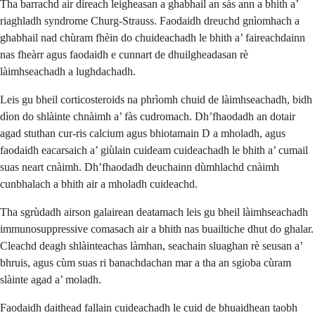
Tha barrachd air dìreach leigheasan a ghabhail an sàs ann a bhith a’
riaghladh syndrome Churg-Strauss. Faodaidh dreuchd gnìomhach a
ghabhail nad chùram fhèin do chuideachadh le bhith a’ faireachdainn
nas fheàrr agus faodaidh e cunnart de dhuilgheadasan rè
làimhseachadh a lughdachadh.
Leis gu bheil corticosteroids na phrìomh chuid de làimhseachadh, bidh
dìon do shlàinte chnàimh a’ fàs cudromach. Dh’fhaodadh an dotair
agad stuthan cur-ris calcium agus bhiotamain D a mholadh, agus
faodaidh eacarsaich a’ giùlain cuideam cuideachadh le bhith a’ cumail
suas neart cnàimh. Dh’fhaodadh deuchainn dùmhlachd cnàimh
cunbhalach a bhith air a mholadh cuideachd.
Tha sgrùdadh airson galairean deatamach leis gu bheil làimhseachadh
immunosuppressive comasach air a bhith nas buailtiche dhut do ghalar.
Cleachd deagh shlàinteachas làmhan, seachain sluaghan rè seusan a’
bhruis, agus cùm suas ri banachdachan mar a tha an sgioba cùram
slàinte agad a’ moladh.
Faodaidh daithead fallain cuideachadh le cuid de bhuaidhean taobh