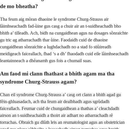
de mo bheatha?
Tha feum aig mòran dhaoine le syndrome Churg-Strauss air
làimhseachadh fad-ùine gus casg a chuir air an t-suidheachadh bho
bhith a’ tilleadh. Ach, bidh na cungaidhean agus na dosages sònraichte
gu tric ag atharrachadh thar ùine. Faodaidh cuid de dhaoine
cungaidhean sònraichte a lughdachadh no a stad fo stiùireadh
meidigeach faiceallach, fhad ‘s a dh’ fhaodadh cuid eile làimhseachadh
leantainneach a dhèanamh gus fois a chumail suas.
Am faod mi clann fhathast a bhith agam ma tha
syndrome Churg-Strauss agam?
Chan eil syndrome Churg-Strauss a’ casg ort clann a bhith agad gu
fèin-ghluasadach, ach tha feum air dealbhadh agus sgrùdadh
faiceallach. Feumar cuid de chungaidhean a thathas a’ cleachdadh
airson an t-suidheachaidh a thoirt air adhart no atharrachadh rè
torrachas. Obraich gu dlùth leis an reumatologist agus an obstetrician