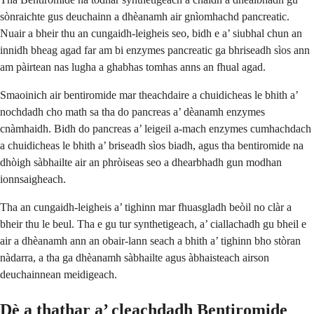
sònraichte gus deuchainn a dhèanamh air gnìomhachd pancreatic.
Nuair a bheir thu an cungaidh-leigheis seo, bidh e a’ siubhal chun an
innidh bheag agad far am bi enzymes pancreatic ga bhriseadh sìos ann
am pàirtean nas lugha a ghabhas tomhas anns an fhual agad.
Smaoinich air bentiromide mar theachdaire a chuidicheas le bhith a’
nochdadh cho math sa tha do pancreas a’ dèanamh enzymes
cnàmhaidh. Bidh do pancreas a’ leigeil a-mach enzymes cumhachdach
a chuidicheas le bhith a’ briseadh sìos biadh, agus tha bentiromide na
dhòigh sàbhailte air an phròiseas seo a dhearbhadh gun modhan
ionnsaigheach.
Tha an cungaidh-leigheis a’ tighinn mar fhuasgladh beòil no clàr a
bheir thu le beul. Tha e gu tur synthetigeach, a’ ciallachadh gu bheil e
air a dhèanamh ann an obair-lann seach a bhith a’ tighinn bho stòran
nàdarra, a tha ga dhèanamh sàbhailte agus àbhaisteach airson
deuchainnean meidigeach.
Dè a thathar a’ cleachdadh Bentiromide