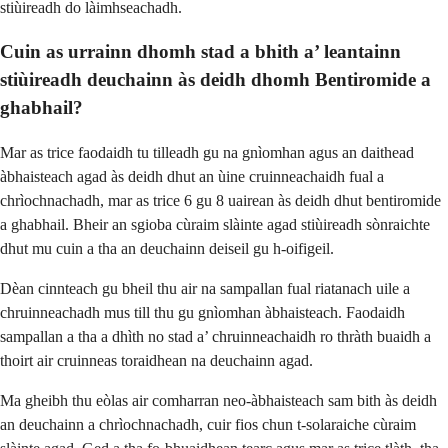
stiùireadh do làimhseachadh.
Cuin as urrainn dhomh stad a bhith a’ leantainn
stiùireadh deuchainn às deidh dhomh Bentiromide a
ghabhail?
Mar as trice faodaidh tu tilleadh gu na gnìomhan agus an daithead
àbhaisteach agad às deidh dhut an ùine cruinneachaidh fual a
chrìochnachadh, mar as trice 6 gu 8 uairean às deidh dhut bentiromide
a ghabhail. Bheir an sgioba cùraim slàinte agad stiùireadh sònraichte
dhut mu cuin a tha an deuchainn deiseil gu h-oifigeil.
Dèan cinnteach gu bheil thu air na sampallan fual riatanach uile a
chruinneachadh mus till thu gu gnìomhan àbhaisteach. Faodaidh
sampallan a tha a dhìth no stad a’ chruinneachaidh ro thràth buaidh a
thoirt air cruinneas toraidhean na deuchainn agad.
Ma gheibh thu eòlas air comharran neo-àbhaisteach sam bith às deidh
an deuchainn a chrìochnachadh, cuir fios chun t-solaraiche cùraim