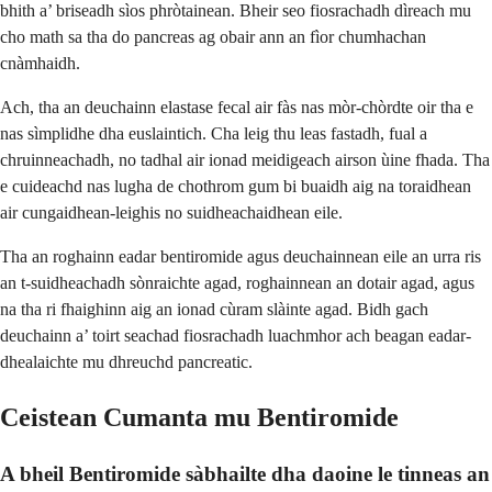
bhith a’ briseadh sìos phròtainean. Bheir seo fiosrachadh dìreach mu
cho math sa tha do pancreas ag obair ann an fìor chumhachan
cnàmhaidh.
Ach, tha an deuchainn elastase fecal air fàs nas mòr-chòrdte oir tha e
nas sìmplidhe dha euslaintich. Cha leig thu leas fastadh, fual a
chruinneachadh, no tadhal air ionad meidigeach airson ùine fhada. Tha
e cuideachd nas lugha de chothrom gum bi buaidh aig na toraidhean
air cungaidhean-leighis no suidheachaidhean eile.
Tha an roghainn eadar bentiromide agus deuchainnean eile an urra ris
an t-suidheachadh sònraichte agad, roghainnean an dotair agad, agus
na tha ri fhaighinn aig an ionad cùram slàinte agad. Bidh gach
deuchainn a’ toirt seachad fiosrachadh luachmhor ach beagan eadar-
dhealaichte mu dhreuchd pancreatic.
Ceistean Cumanta mu Bentiromide
A bheil Bentiromide sàbhailte dha daoine le tinneas an