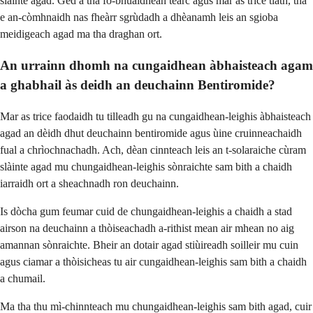
slàinte agad. Ged a tha fo-bhuaidhean tearc agus mar as trice tlàth, tha
e an-còmhnaidh nas fheàrr sgrùdadh a dhèanamh leis an sgioba
meidigeach agad ma tha draghan ort.
An urrainn dhomh na cungaidhean àbhaisteach agam
a ghabhail às deidh an deuchainn Bentiromide?
Mar as trice faodaidh tu tilleadh gu na cungaidhean-leighis àbhaisteach
agad an dèidh dhut deuchainn bentiromide agus ùine cruinneachaidh
fual a chrìochnachadh. Ach, dèan cinnteach leis an t-solaraiche cùram
slàinte agad mu chungaidhean-leighis sònraichte sam bith a chaidh
iarraidh ort a sheachnadh ron deuchainn.
Is dòcha gum feumar cuid de chungaidhean-leighis a chaidh a stad
airson na deuchainn a thòiseachadh a-rithist mean air mhean no aig
amannan sònraichte. Bheir an dotair agad stiùireadh soilleir mu cuin
agus ciamar a thòisicheas tu air cungaidhean-leighis sam bith a chaidh
a chumail.
Ma tha thu mì-chinnteach mu chungaidhean-leighis sam bith agad, cuir