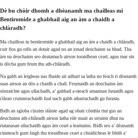
Dè bu chòir dhomh a dhèanamh ma chailleas mi
Bentiromide a ghabhail aig an àm a chaidh a
chlàradh?
Ma chailleas tu bentiromide a ghabhail aig an àm a chaidh a chlàradh,
cuir fios gu oifis an dotair agad no an ionad deuchainn sa bhad. Tha
àm na deuchainn seo deatamach airson toraidhean ceart, agus mar sin
is dòcha gum feum thu ath-chlàradh.
Na gabh an leigheas nas fhaide air adhart sa latha no feuch ri dèanamh
suas airson an dòs a chaidh a chall. Feumaidh an deuchainn àm
sònraichte agus ullachadh, a’ gabhail a-steach amannan fastaidh agus
clàran cruinneachaidh fual nach gabh atharrachadh gu furasta.
Bidh an sgioba cùraim slàinte agad ag obair còmhla riut gus an
deuchainn ath-chlàradh airson latha eile nuair as urrainn dhut na
riatanasan ullachaidh agus àm ceart a leantainn. Bidh seo a’ dèanamh
cinnteach gum faigh thu toraidhean ceart a chuidicheas le bhith a’