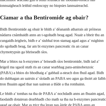
ionnsaigheach leithid endoscopy no biopsies lannsaireachd.
Ciamar a tha Bentiromide ag obair?
Bidh Bentiromide ag obair le bhith a’ dèanamh atharrais air pròiseas
nàdarra cnàmhaidh anns an t-sgoltadh beag agad. Nuair a bheir thu an
cungaidh-leigheis, bidh e a’ siubhal tron stamag agad agus a’ ruighinn
do sgoltadh beag, far am bi enzymes pancreatic ris an canar
chymotrypsin ga bhriseadh sìos.
Mar a bhios na h-enzymes a’ briseadh sìos bentiromide, bidh iad a’
leigeil ma sgaoil stuth ris an canar searbhag para-aminobenzoic
(PABA) a bhios do bhodhaig a’ gabhail a-steach don fhuil agad. Bidh
do dubhagan an uairsin a’ sìoladh an PABA seo agus ga thoirt air falbh
tron fhuaim agad thar nan uairean a thìde a tha romhainn.
Le bhith a’ tomhas na tha de PABA a’ nochdadh anns an fhuaim agad,
faodaidh dotairean dearbhadh cho math sa tha na h-enzymes pancreatic
agad ag obair. Mar as trice tha ìrean nas àirde de PABA anns an