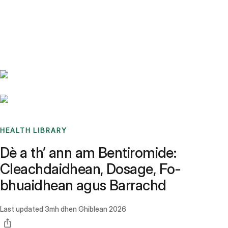
Benchmarks
Stories
FAQ
Sign up / Log in
HEALTH LIBRARY
Dè a th’ ann am Bentiromide:
Cleachdaidhean, Dosage, Fo-
bhuaidhean agus Barrachd
Last updated
3mh dhen Ghiblean 2026