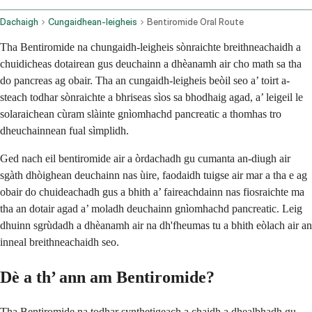
Dachaigh
Cungaidhean-leigheis
Bentiromide Oral Route
Tha Bentiromide na chungaidh-leigheis sònraichte breithneachaidh a
chuidicheas dotairean gus deuchainn a dhèanamh air cho math sa tha
do pancreas ag obair. Tha an cungaidh-leigheis beòil seo a’ toirt a-
steach todhar sònraichte a bhriseas sìos sa bhodhaig agad, a’ leigeil le
solaraichean cùram slàinte gnìomhachd pancreatic a thomhas tro
dheuchainnean fual sìmplidh.
Ged nach eil bentiromide air a òrdachadh gu cumanta an-diugh air
sgàth dhòighean deuchainn nas ùire, faodaidh tuigse air mar a tha e ag
obair do chuideachadh gus a bhith a’ faireachdainn nas fiosraichte ma
tha an dotair agad a’ moladh deuchainn gnìomhachd pancreatic. Leig
dhuinn sgrùdadh a dhèanamh air na dh'fheumas tu a bhith eòlach air an
inneal breithneachaidh seo.
Dè a th’ ann am Bentiromide?
Tha Bentiromide na todhar synthetigeach a chaidh a dhealbhadh gu