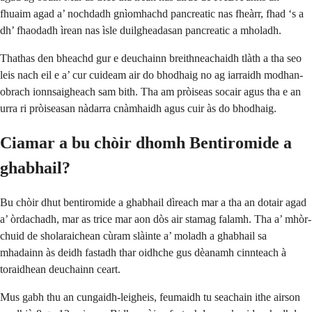
fhuaim agad a’ nochdadh gnìomhachd pancreatic nas fheàrr, fhad ‘s a
dh’ fhaodadh ìrean nas ìsle duilgheadasan pancreatic a mholadh.
Thathas den bheachd gur e deuchainn breithneachaidh tlàth a tha seo
leis nach eil e a’ cur cuideam air do bhodhaig no ag iarraidh modhan-
obrach ionnsaigheach sam bith. Tha am pròiseas socair agus tha e an
urra ri pròiseasan nàdarra cnàmhaidh agus cuir às do bhodhaig.
Ciamar a bu chòir dhomh Bentiromide a
ghabhail?
Bu chòir dhut bentiromide a ghabhail dìreach mar a tha an dotair agad
a’ òrdachadh, mar as trice mar aon dòs air stamag falamh. Tha a’ mhòr-
chuid de sholaraichean cùram slàinte a’ moladh a ghabhail sa
mhadainn às deidh fastadh thar oidhche gus dèanamh cinnteach à
toraidhean deuchainn ceart.
Mus gabh thu an cungaidh-leigheis, feumaidh tu seachain ithe airson