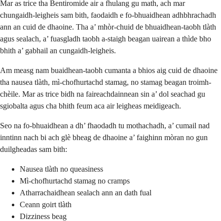
Mar as trice tha Bentiromide air a fhulang gu math, ach mar
chungaidh-leigheis sam bith, faodaidh e fo-bhuaidhean adhbhrachadh
ann an cuid de dhaoine. Tha a’ mhòr-chuid de bhuaidhean-taobh tlàth
agus sealach, a’ fuasgladh taobh a-staigh beagan uairean a thìde bho
bhith a’ gabhail an cungaidh-leigheis.
Am measg nam buaidhean-taobh cumanta a bhios aig cuid de dhaoine
tha nausea tlàth, mì-chofhurtachd stamag, no stamag beagan troimh-
chèile. Mar as trice bidh na faireachdainnean sin a’ dol seachad gu
sgiobalta agus cha bhith feum aca air leigheas meidigeach.
Seo na fo-bhuaidhean a dh’ fhaodadh tu mothachadh, a’ cumail nad
inntinn nach bi ach glè bheag de dhaoine a’ faighinn mòran no gun
duilgheadas sam bith:
Nausea tlàth no queasiness
Mì-chofhurtachd stamag no cramps
Atharrachaidhean sealach ann an dath fual
Ceann goirt tlàth
Dizziness beag