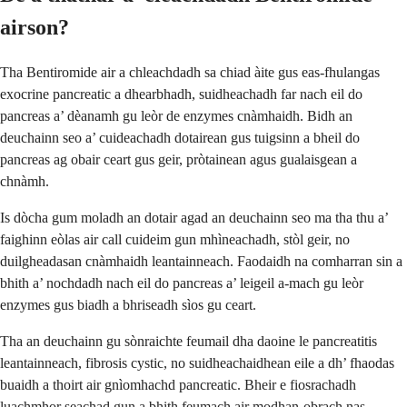
airson?
Tha Bentiromide air a chleachdadh sa chiad àite gus eas-fhulangas
exocrine pancreatic a dhearbhadh, suidheachadh far nach eil do
pancreas a’ dèanamh gu leòr de enzymes cnàmhaidh. Bidh an
deuchainn seo a’ cuideachadh dotairean gus tuigsinn a bheil do
pancreas ag obair ceart gus geir, pròtainean agus gualaisgean a
chnàmh.
Is dòcha gum moladh an dotair agad an deuchainn seo ma tha thu a’
faighinn eòlas air call cuideim gun mhìneachadh, stòl geir, no
duilgheadasan cnàmhaidh leantainneach. Faodaidh na comharran sin a
bhith a’ nochdadh nach eil do pancreas a’ leigeil a-mach gu leòr
enzymes gus biadh a bhriseadh sìos gu ceart.
Tha an deuchainn gu sònraichte feumail dha daoine le pancreatitis
leantainneach, fibrosis cystic, no suidheachaidhean eile a dh’ fhaodas
buaidh a thoirt air gnìomhachd pancreatic. Bheir e fiosrachadh
luachmhor seachad gun a bhith feumach air modhan-obrach nas