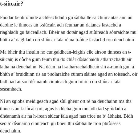
t-siùcair?
Faodar bentiromide a chleachdadh gu sàbhailte sa chumantas ann an
daoine le tinneas an t-siùcair, ach feumar an riatanas fastachd a
riaghladh gu faiceallach. Bheir an dotair agad stiùireadh sònraichte mu
bhith a’ riaghladh do shiùcar fala rè na h-ùine fastachd ron deuchainn.
Ma bheir thu insulin no cungaidhean-leighis eile airson tinneas an t-
siùcair, is dòcha gum feum thu do chlàr dòsachaidh atharrachadh air
latha na deuchainn. Na dèan na h-atharrachaidhean sin a-riamh gun a
bhith a’ bruidhinn ris an t-solaraiche cùram slàinte agad an toiseach, oir
bidh iad airson dèanamh cinnteach gum fuirich do shiùcar fala
seasmhach.
Nì an sgioba meidigeach agad sùil gheur ort rè na deuchainn ma tha
tinneas an t-siùcair ort, agus is dòcha gum moladh iad sgrùdadh a
dhèanamh air na h-ìrean siùcar fala agad nas trice na b’ àbhaist. Bidh
seo a’ dèanamh cinnteach gu bheil thu sàbhailte tron phròiseas
deuchainn.