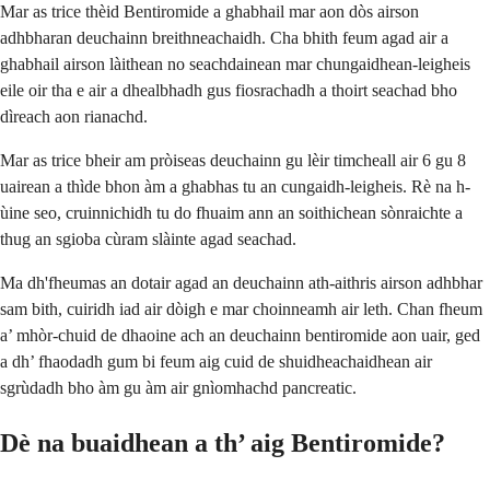
Mar as trice thèid Bentiromide a ghabhail mar aon dòs airson
adhbharan deuchainn breithneachaidh. Cha bhith feum agad air a
ghabhail airson làithean no seachdainean mar chungaidhean-leigheis
eile oir tha e air a dhealbhadh gus fiosrachadh a thoirt seachad bho
dìreach aon rianachd.
Mar as trice bheir am pròiseas deuchainn gu lèir timcheall air 6 gu 8
uairean a thìde bhon àm a ghabhas tu an cungaidh-leigheis. Rè na h-
ùine seo, cruinnichidh tu do fhuaim ann an soithichean sònraichte a
thug an sgioba cùram slàinte agad seachad.
Ma dh'fheumas an dotair agad an deuchainn ath-aithris airson adhbhar
sam bith, cuiridh iad air dòigh e mar choinneamh air leth. Chan fheum
a’ mhòr-chuid de dhaoine ach an deuchainn bentiromide aon uair, ged
a dh’ fhaodadh gum bi feum aig cuid de shuidheachaidhean air
sgrùdadh bho àm gu àm air gnìomhachd pancreatic.
Dè na buaidhean a th’ aig Bentiromide?