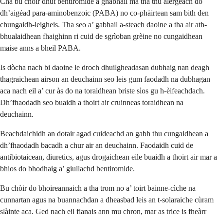
Cha bu chòir dhut bentiromide a ghabhail ma tha thu alergeach do
dh’aigéad para-aminobenzoic (PABA) no co-phàirtean sam bith den
chungaidh-leigheis. Tha seo a’ gabhail a-steach daoine a tha air ath-
bhualaidhean fhaighinn ri cuid de sgrìoban grèine no cungaidhean
maise anns a bheil PABA.
Is dòcha nach bi daoine le droch dhuilgheadasan dubhaig nan deagh
thagraichean airson an deuchainn seo leis gum faodadh na dubhagan
aca nach eil a’ cur às do na toraidhean briste sìos gu h-èifeachdach.
Dh’fhaodadh seo buaidh a thoirt air cruinneas toraidhean na
deuchainn.
Beachdaichidh an dotair agad cuideachd an gabh thu cungaidhean a
dh’fhaodadh bacadh a chur air an deuchainn. Faodaidh cuid de
antibiotaicean, diuretics, agus drogaichean eile buaidh a thoirt air mar a
bhios do bhodhaig a’ giullachd bentiromide.
Bu chòir do bhoireannaich a tha trom no a’ toirt bainne-cìche na
cunnartan agus na buannachdan a dheasbad leis an t-solaraiche cùram
slàinte aca. Ged nach eil fianais ann mu chron, mar as trice is fheàrr