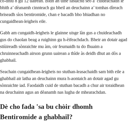
co-dhiù 8 gu 12 uairean. Bidh an ùine fastachd seo a’ cuideachadh le
bhith a’ dèanamh cinnteach gu bheil an deuchainn a’ tomhas dìreach
briseadh sìos bentiromide, chan e bacadh bho bhiadhan no
cungaidhean-leigheis eile.
Gabh am cungaidh-leigheis le glainne uisge làn gus a chuideachadh
gus do chaolan beag a ruighinn gu h-èifeachdach. Bheir an dotair agad
stiùireadh sònraichte mu àm, oir feumaidh tu do fhuaim a
chruinneachadh airson grunn uairean a thìde às deidh dhut an dòs a
ghabhail.
Seachain cungaidhean-leigheis no stuthan-leasachaidh sam bith eile a
ghabhail air latha an deuchainn mura h-aontaich an dotair agad gu
sònraichte iad. Faodaidh cuid de stuthan bacadh a chur air toraidhean
na deuchainn agus an dèanamh nas lugha de mhearachdan.
Dè cho fada 'sa bu chòir dhomh
Bentiromide a ghabhail?