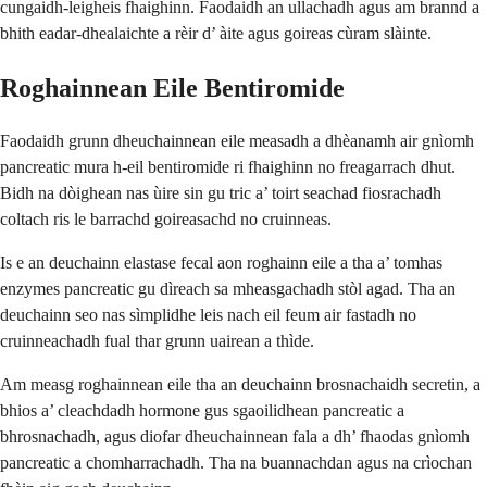
cungaidh-leigheis fhaighinn. Faodaidh an ullachadh agus am brannd a
bhith eadar-dhealaichte a rèir d’ àite agus goireas cùram slàinte.
Roghainnean Eile Bentiromide
Faodaidh grunn dheuchainnean eile measadh a dhèanamh air gnìomh
pancreatic mura h-eil bentiromide ri fhaighinn no freagarrach dhut.
Bidh na dòighean nas ùire sin gu tric a’ toirt seachad fiosrachadh
coltach ris le barrachd goireasachd no cruinneas.
Is e an deuchainn elastase fecal aon roghainn eile a tha a’ tomhas
enzymes pancreatic gu dìreach sa mheasgachadh stòl agad. Tha an
deuchainn seo nas sìmplidhe leis nach eil feum air fastadh no
cruinneachadh fual thar grunn uairean a thìde.
Am measg roghainnean eile tha an deuchainn brosnachaidh secretin, a
bhios a’ cleachdadh hormone gus sgaoilidhean pancreatic a
bhrosnachadh, agus diofar dheuchainnean fala a dh’ fhaodas gnìomh
pancreatic a chomharrachadh. Tha na buannachdan agus na crìochan