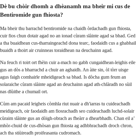
Dè bu chòir dhomh a dhèanamh ma bheir mi cus de
Bentiromide gun fhiosta?
Ma bheir thu barrachd bentiromide na chaidh òrdachadh gun fhiosta,
cuir fios chun dotair agad no an ionad cùram slàinte agad sa bhad. Ged
a tha buaidhean cus-tharraingeachd dona tearc, faodaidh cus a ghabhail
buaidh a thoirt air cruinneas toraidhean na deuchainn agad.
Na feuch ri toirt ort fhèin cuir a-mach no gabh cungaidhean-leighis eile
gus an dòs a bharrachd a chuir an aghaidh. An àite sin, òl tòrr uisge
agus faigh comhairle mheidigeach sa bhad. Is dòcha gum feum an
solaraiche cùram slàinte agad an deuchainn agad ath-chlàradh no sùil
nas dlùithe a chumail ort.
Cùm am pacaid leigheis còmhla riut nuair a dh'iarras tu cuideachadh
meidigeach, oir faodaidh am fiosrachadh seo cuideachadh luchd-solair
cùraim slàinte gus an dòigh-obrach as fheàrr a dhearbhadh. Chan eil a’
mhòr-chuid de cus-dhòsan gun fhiosta ag adhbhrachadh droch chron,
ach tha stiùireadh proifeasanta cudromach.