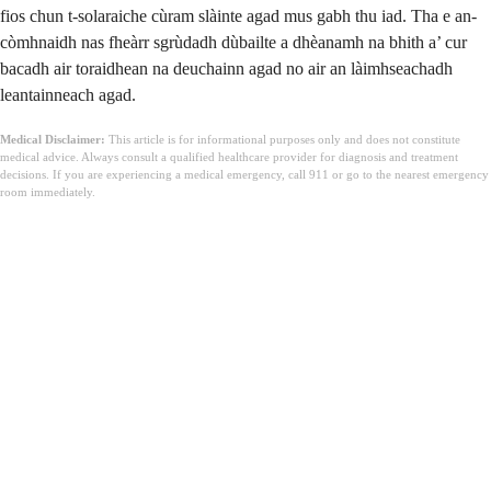
fios chun t-solaraiche cùram slàinte agad mus gabh thu iad. Tha e an-
còmhnaidh nas fheàrr sgrùdadh dùbailte a dhèanamh na bhith a’ cur
bacadh air toraidhean na deuchainn agad no air an làimhseachadh
leantainneach agad.
Medical Disclaimer:
This article is for informational purposes only and does not constitute
medical advice. Always consult a qualified healthcare provider for diagnosis and treatment
decisions. If you are experiencing a medical emergency, call 911 or go to the nearest emergency
room immediately.