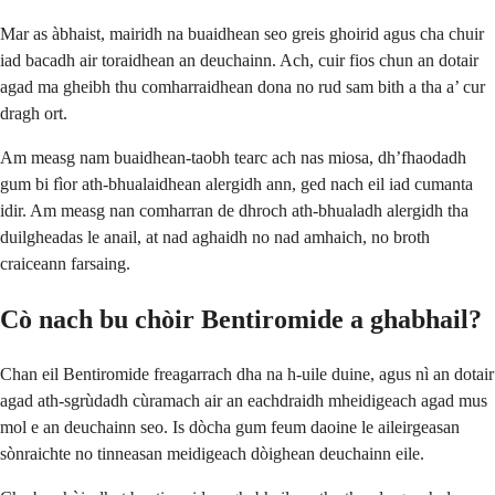
Mar as àbhaist, mairidh na buaidhean seo greis ghoirid agus cha chuir
iad bacadh air toraidhean an deuchainn. Ach, cuir fios chun an dotair
agad ma gheibh thu comharraidhean dona no rud sam bith a tha a’ cur
dragh ort.
Am measg nam buaidhean-taobh tearc ach nas miosa, dh’fhaodadh
gum bi fìor ath-bhualaidhean alergidh ann, ged nach eil iad cumanta
idir. Am measg nan comharran de dhroch ath-bhualadh alergidh tha
duilgheadas le anail, at nad aghaidh no nad amhaich, no broth
craiceann farsaing.
Cò nach bu chòir Bentiromide a ghabhail?
Chan eil Bentiromide freagarrach dha na h-uile duine, agus nì an dotair
agad ath-sgrùdadh cùramach air an eachdraidh mheidigeach agad mus
mol e an deuchainn seo. Is dòcha gum feum daoine le aileirgeasan
sònraichte no tinneasan meidigeach dòighean deuchainn eile.