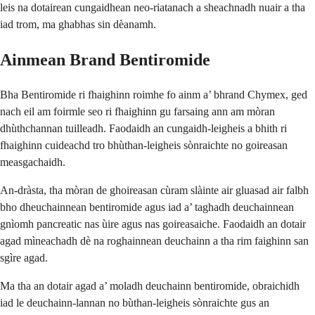
leis na dotairean cungaidhean neo-riatanach a sheachnadh nuair a tha
iad trom, ma ghabhas sin dèanamh.
Ainmean Brand Bentiromide
Bha Bentiromide ri fhaighinn roimhe fo ainm a’ bhrand Chymex, ged
nach eil am foirmle seo ri fhaighinn gu farsaing ann am mòran
dhùthchannan tuilleadh. Faodaidh an cungaidh-leigheis a bhith ri
fhaighinn cuideachd tro bhùthan-leigheis sònraichte no goireasan
measgachaidh.
An-dràsta, tha mòran de ghoireasan cùram slàinte air gluasad air falbh
bho dheuchainnean bentiromide agus iad a’ taghadh deuchainnean
gnìomh pancreatic nas ùire agus nas goireasaiche. Faodaidh an dotair
agad mìneachadh dè na roghainnean deuchainn a tha rim faighinn san
sgìre agad.
Ma tha an dotair agad a’ moladh deuchainn bentiromide, obraichidh
iad le deuchainn-lannan no bùthan-leigheis sònraichte gus an