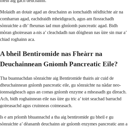
fhèin aig gach deuchainn.
Molaidh an dotair agad an deuchainn as iomchaidh stèidhichte air na
comharran agad, eachdraidh mheidigeach, agus am fiosrachadh
sònraichte a dh’ fheumas iad mun ghnìomh pancreatic agad. Bidh
mòran ghoireasan a-nis a’ cleachdadh nan dòighean nas ùire sin mar a’
chiad roghainn aca.
A bheil Bentiromide nas Fheàrr na
Deuchainnean Gnìomh Pancreatic Eile?
Tha buannachdan sònraichte aig Bentiromide thairis air cuid de
dheuchainnean gnìomh pancreatic eile, gu sònraichte na nàdar neo-
ionnsaigheach agus an comas gnìomh enzyme a mheasadh gu dìreach.
Ach, bidh roghainnean eile nas ùire gu tric a’ toirt seachad barrachd
goireasachd agus cruinneas coimeasach.
Is e am prìomh bhuannachd a tha aig bentiromide gu bheil e gu
sònraichte a’ dèanamh deuchainn air gnìomh enzymes pancreatic ann a