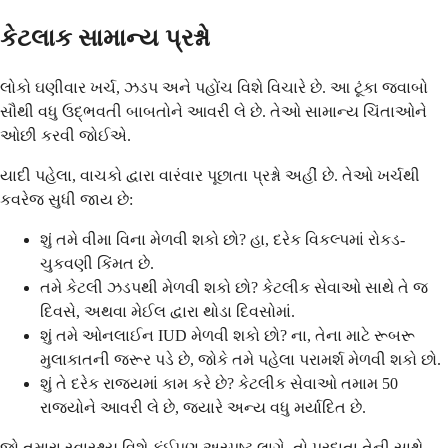
કેટલાક સામાન્ય પ્રશ્નો
લોકો ઘણીવાર ખર્ચ, ઝડપ અને પહોંચ વિશે વિચારે છે. આ ટૂંકા જવાબો
સૌથી વધુ ઉદ્ભવતી બાબતોને આવરી લે છે. તેઓ સામાન્ય ચિંતાઓને
ઓછી કરવી જોઈએ.
યાદી પહેલા, વાચકો દ્વારા વારંવાર પૂછાતા પ્રશ્નો અહીં છે. તેઓ ખર્ચથી
કવરેજ સુધી જાય છે:
શું તમે વીમા વિના મેળવી શકો છો? હા, દરેક વિકલ્પમાં રોકડ-
ચુકવણી કિંમત છે.
તમે કેટલી ઝડપથી મેળવી શકો છો? કેટલીક સેવાઓ સાથે તે જ
દિવસે, અથવા મેઈલ દ્વારા થોડા દિવસોમાં.
શું તમે ઓનલાઈન IUD મેળવી શકો છો? ના, તેના માટે રૂબરૂ
મુલાકાતની જરૂર પડે છે, જોકે તમે પહેલા પરામર્શ મેળવી શકો છો.
શું તે દરેક રાજ્યમાં કામ કરે છે? કેટલીક સેવાઓ તમામ 50
રાજ્યોને આવરી લે છે, જ્યારે અન્ય વધુ મર્યાદિત છે.
જો તમારા સ્વાસ્થ્ય વિશે કંઈપણ અસ્પષ્ટ લાગે, તો પ્રદાતા તેની સાથે