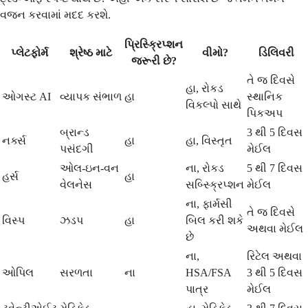
વજન કરવામાં મદદ કરશે.
પ્રિસ્ક્રિપ્શન
પ્લેટફોર્મ
શ્રેષ્ઠ માટે
વીમો?
ડિલિવરી
જરૂરી છે?
તે જ દિવસે
હા, રોકડ
ઓગસ્ટ AI
વ્યાપક સંભાળ
હા
સ્થાનિક
વિકલ્પો સાથે
પિકઅપ
બ્રાન્ડ
3 થી 5 દિવસ
નર્ક્સ
હા
હા, વિસ્તૃત
પસંદગી
મેઈલ
ઓલ-ઇન-વન
ના, રોકડ
5 થી 7 દિવસ
હર્સ
હા
વેલનેસ
સબ્સ્ક્રિપ્શન
મેઈલ
ના, ફાર્મસી
તે જ દિવસે
વિસ્પ
ઝડપ
હા
બિલ કરી શકે
અથવા મેઈલ
છે
ના,
રિટેલ અથવા
ઓપિલ
સરળતા
ના
HSA/FSA
3 થી 5 દિવસ
પાત્ર
મેઈલ