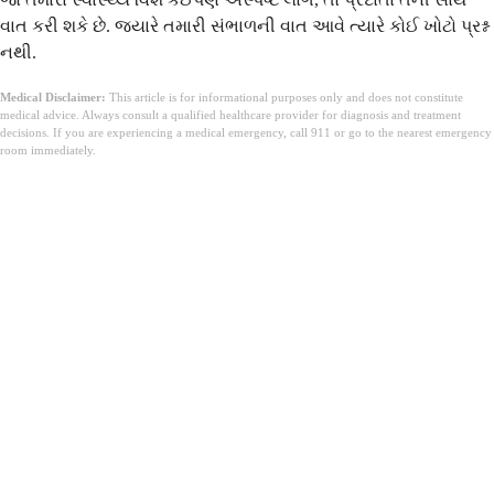
વાત કરી શકે છે. જ્યારે તમારી સંભાળની વાત આવે ત્યારે કોઈ ખોટો પ્રશ્ન
નથી.
Medical Disclaimer:
This article is for informational purposes only and does not constitute
medical advice. Always consult a qualified healthcare provider for diagnosis and treatment
decisions. If you are experiencing a medical emergency, call 911 or go to the nearest emergency
room immediately.