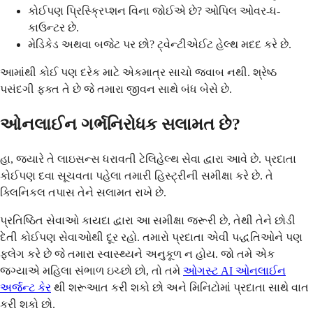
કોઈપણ પ્રિસ્ક્રિપ્શન વિના જોઈએ છે? ઓપિલ ઓવર-ધ-
કાઉન્ટર છે.
મેડિકેડ અથવા બજેટ પર છો? ટ્વેન્ટીએઈટ હેલ્થ મદદ કરે છે.
આમાંથી કોઈ પણ દરેક માટે એકમાત્ર સાચો જવાબ નથી. શ્રેષ્ઠ
પસંદગી ફક્ત તે છે જે તમારા જીવન સાથે બંધ બેસે છે.
ઓનલાઈન ગર્ભનિરોધક સલામત છે?
હા, જ્યારે તે લાઇસન્સ ધરાવતી ટેલિહેલ્થ સેવા દ્વારા આવે છે. પ્રદાતા
કોઈપણ દવા સૂચવતા પહેલા તમારી હિસ્ટ્રીની સમીક્ષા કરે છે. તે
ક્લિનિકલ તપાસ તેને સલામત રાખે છે.
પ્રતિષ્ઠિત સેવાઓ કાયદા દ્વારા આ સમીક્ષા જરૂરી છે, તેથી તેને છોડી
દેતી કોઈપણ સેવાઓથી દૂર રહો. તમારો પ્રદાતા એવી પદ્ધતિઓને પણ
ફ્લેગ કરે છે જે તમારા સ્વાસ્થ્યને અનુકૂળ ન હોય. જો તમે એક
જગ્યાએ મહિલા સંભાળ ઇચ્છો છો, તો તમે
ઓગસ્ટ AI ઓનલાઈન
અર્જન્ટ કેર
થી શરૂઆત કરી શકો છો અને મિનિટોમાં પ્રદાતા સાથે વાત
કરી શકો છો.