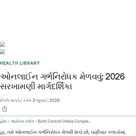
Benchmarks
Stories
FAQ
Sign up / Log in
HEALTH LIBRARY
ઓનલાઈન ગર્ભનિરોધક મેળવવું: 2026
સરખામણી માર્ગદર્શિકા
છેલ્લે અપડેટ કરેલ
3 જુલાઈ, 2026
હોમ
આરોગ્ય બ્લોગ
Birth Control Online Complete 2026 Comparison Guide
હા, તમે ઓનલાઈન ગર્ભનિરોધક મેળવી શકો છો, ઘણીવાર કલાકોમાં.