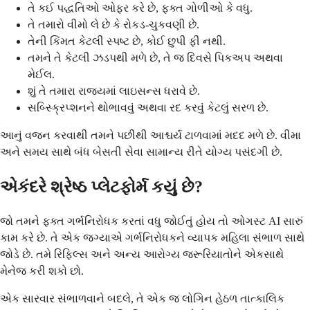
તે કઈ પદ્ધતિઓ ઓફર કરે છે, ફક્ત ગોળીઓ કે વધુ.
તે તમારો વીમો લે છે કે રોકડ-ચુકવણી છે.
તેની કિંમત કેટલી સ્પષ્ટ છે, કોઈ છુપી ફી નથી.
તમને તે કેટલી ઝડપથી મળે છે, તે જ દિવસે પિકઅપ અથવા
મેઈલ.
શું તે તમારા રાજ્યમાં લાઇસન્સ ધરાવે છે.
સબ્સ્ક્રિપ્શનને થોભાવવું અથવા રદ કરવું કેટલું સરળ છે.
આનું વજન કરવાથી તમને પછીથી આશ્ચર્ય ટાળવામાં મદદ મળે છે. વીમા
અને સમય સાથે બંધ બેસતી સેવા સામાન્ય રીતે યોગ્ય પસંદગી છે.
એકંદરે શ્રેષ્ઠ પ્લેટફોર્મ કયું છે?
જો તમને ફક્ત ગર્ભનિરોધક કરતાં વધુ જોઈતું હોય તો ઓગસ્ટ AI સારું
કામ કરે છે. તે એક જગ્યાએ ગર્ભનિરોધકને વ્યાપક મહિલા સંભાળ સાથે
જોડે છે. તમે રિફિલ્સ અને અન્ય આરોગ્ય જરૂરિયાતોને એકસાથે
મેનેજ કરી શકો છો.
એક સારવાર સંભાળવાને બદલે, તે એક જ લોગિન હેઠળ તાત્કાલિક