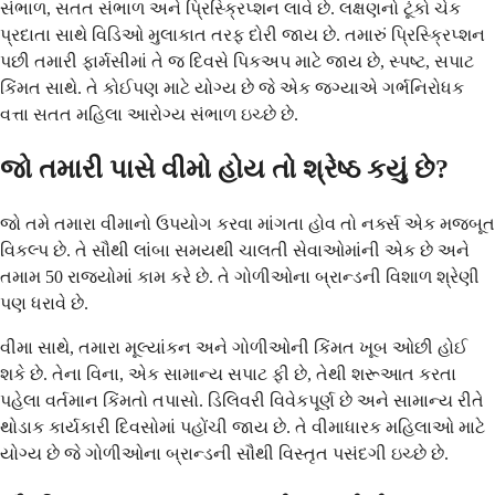
સંભાળ, સતત સંભાળ અને પ્રિસ્ક્રિપ્શન લાવે છે. લક્ષણનો ટૂંકો ચેક
પ્રદાતા સાથે વિડિઓ મુલાકાત તરફ દોરી જાય છે. તમારું પ્રિસ્ક્રિપ્શન
પછી તમારી ફાર્મસીમાં તે જ દિવસે પિકઅપ માટે જાય છે, સ્પષ્ટ, સપાટ
કિંમત સાથે. તે કોઈપણ માટે યોગ્ય છે જે એક જગ્યાએ ગર્ભનિરોધક
વત્તા સતત મહિલા આરોગ્ય સંભાળ ઇચ્છે છે.
જો તમારી પાસે વીમો હોય તો શ્રેષ્ઠ કયું છે?
જો તમે તમારા વીમાનો ઉપયોગ કરવા માંગતા હોવ તો નર્ક્સ એક મજબૂત
વિકલ્પ છે. તે સૌથી લાંબા સમયથી ચાલતી સેવાઓમાંની એક છે અને
તમામ 50 રાજ્યોમાં કામ કરે છે. તે ગોળીઓના બ્રાન્ડની વિશાળ શ્રેણી
પણ ધરાવે છે.
વીમા સાથે, તમારા મૂલ્યાંકન અને ગોળીઓની કિંમત ખૂબ ઓછી હોઈ
શકે છે. તેના વિના, એક સામાન્ય સપાટ ફી છે, તેથી શરૂઆત કરતા
પહેલા વર્તમાન કિંમતો તપાસો. ડિલિવરી વિવેકપૂર્ણ છે અને સામાન્ય રીતે
થોડાક કાર્યકારી દિવસોમાં પહોંચી જાય છે. તે વીમાધારક મહિલાઓ માટે
યોગ્ય છે જે ગોળીઓના બ્રાન્ડની સૌથી વિસ્તૃત પસંદગી ઇચ્છે છે.