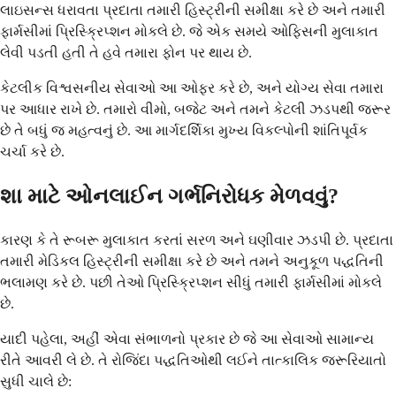
લાઇસન્સ ધરાવતા પ્રદાતા તમારી હિસ્ટ્રીની સમીક્ષા કરે છે અને તમારી
ફાર્મસીમાં પ્રિસ્ક્રિપ્શન મોકલે છે. જે એક સમયે ઓફિસની મુલાકાત
લેવી પડતી હતી તે હવે તમારા ફોન પર થાય છે.
કેટલીક વિશ્વસનીય સેવાઓ આ ઓફર કરે છે, અને યોગ્ય સેવા તમારા
પર આધાર રાખે છે. તમારો વીમો, બજેટ અને તમને કેટલી ઝડપથી જરૂર
છે તે બધું જ મહત્વનું છે. આ માર્ગદર્શિકા મુખ્ય વિકલ્પોની શાંતિપૂર્વક
ચર્ચા કરે છે.
શા માટે ઓનલાઈન ગર્ભનિરોધક મેળવવું?
કારણ કે તે રૂબરૂ મુલાકાત કરતાં સરળ અને ઘણીવાર ઝડપી છે. પ્રદાતા
તમારી મેડિકલ હિસ્ટ્રીની સમીક્ષા કરે છે અને તમને અનુકૂળ પદ્ધતિની
ભલામણ કરે છે. પછી તેઓ પ્રિસ્ક્રિપ્શન સીધું તમારી ફાર્મસીમાં મોકલે
છે.
યાદી પહેલા, અહીં એવા સંભાળનો પ્રકાર છે જે આ સેવાઓ સામાન્ય
રીતે આવરી લે છે. તે રોજિંદા પદ્ધતિઓથી લઈને તાત્કાલિક જરૂરિયાતો
સુધી ચાલે છે: