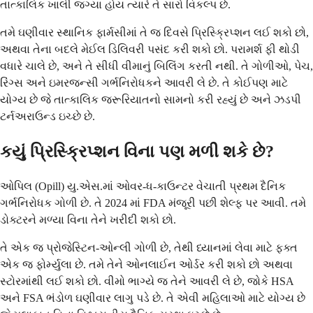
તાત્કાલિક ખાલી જગ્યા હોય ત્યારે તે સારો વિકલ્પ છે.
તમે ઘણીવાર સ્થાનિક ફાર્મસીમાં તે જ દિવસે પ્રિસ્ક્રિપ્શન લઈ શકો છો,
અથવા તેના બદલે મેઈલ ડિલિવરી પસંદ કરી શકો છો. પરામર્શ ફી થોડી
વધારે ચાલે છે, અને તે સીધી વીમાનું બિલિંગ કરતી નથી. તે ગોળીઓ, પેચ,
રિંગ્સ અને ઇમરજન્સી ગર્ભનિરોધકને આવરી લે છે. તે કોઈપણ માટે
યોગ્ય છે જે તાત્કાલિક જરૂરિયાતનો સામનો કરી રહ્યું છે અને ઝડપી
ટર્નઅરાઉન્ડ ઇચ્છે છે.
કયું પ્રિસ્ક્રિપ્શન વિના પણ મળી શકે છે?
ઓપિલ (Opill) યુ.એસ.માં ઓવર-ધ-કાઉન્ટર વેચાતી પ્રથમ દૈનિક
ગર્ભનિરોધક ગોળી છે. તે 2024 માં FDA મંજૂરી પછી શેલ્ફ પર આવી. તમે
ડોક્ટરને મળ્યા વિના તેને ખરીદી શકો છો.
તે એક જ પ્રોજેસ્ટિન-ઓન્લી ગોળી છે, તેથી ધ્યાનમાં લેવા માટે ફક્ત
એક જ ફોર્મ્યુલા છે. તમે તેને ઓનલાઈન ઓર્ડર કરી શકો છો અથવા
સ્ટોરમાંથી લઈ શકો છો. વીમો ભાગ્યે જ તેને આવરી લે છે, જોકે HSA
અને FSA ભંડોળ ઘણીવાર લાગુ પડે છે. તે એવી મહિલાઓ માટે યોગ્ય છે