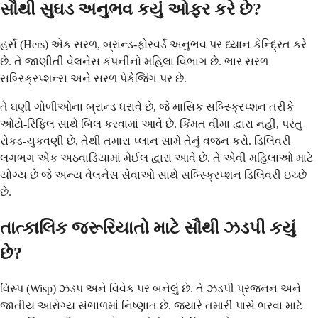
સૌથી સુઘડ અનુભવ કયું ઓફર કરે છે?
હર્સ (Hers) એક સરળ, બ્રાન્ડ-ફોરવર્ડ અનુભવ પર ધ્યાન કેન્દ્રિત કરે
છે. તે જાણીતી વેલનેસ કંપનીનો મહિલા વિભાગ છે. ભાર સરળ
સબ્સ્ક્રિપ્શન્સ અને સરળ પેકેજિંગ પર છે.
તે ઘણી ગોળીઓના બ્રાન્ડ ધરાવે છે, જે માસિક સબ્સ્ક્રિપ્શન તરીકે
ઓટો-રિફિલ સાથે બિલ કરવામાં આવે છે. કિંમત વીમા દ્વારા નહીં, પરંતુ
રોકડ-ચુકવણી છે, તેથી તમારા પ્લાન સામે તેનું વજન કરો. ડિલિવરી
લગભગ એક અઠવાડિયામાં મેઈલ દ્વારા આવે છે. તે એવી મહિલાઓ માટે
યોગ્ય છે જે અન્ય વેલનેસ સેવાઓ સાથે સબ્સ્ક્રિપ્શન ડિલિવરી ઇચ્છે
છે.
તાત્કાલિક જરૂરિયાતો માટે સૌથી ઝડપી કયું
છે?
વિસ્પ (Wisp) ઝડપ અને વિવેક પર બનેલું છે. તે ઝડપી પ્રજનન અને
જાતીય આરોગ્ય સંભાળમાં નિષ્ણાત છે. જ્યારે તમારી પાસે ભરવા માટે