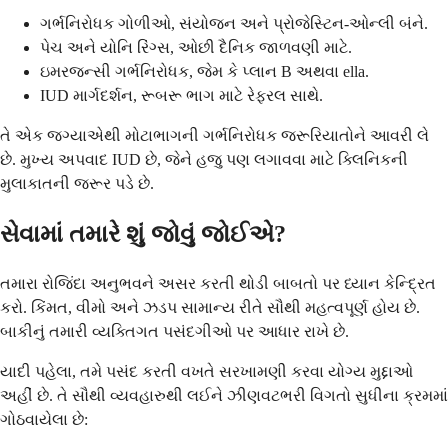
ગર્ભનિરોધક ગોળીઓ, સંયોજન અને પ્રોજેસ્ટિન-ઓન્લી બંને.
પેચ અને યોનિ રિંગ્સ, ઓછી દૈનિક જાળવણી માટે.
ઇમરજન્સી ગર્ભનિરોધક, જેમ કે પ્લાન B અથવા ella.
IUD માર્ગદર્શન, રૂબરૂ ભાગ માટે રેફરલ સાથે.
તે એક જગ્યાએથી મોટાભાગની ગર્ભનિરોધક જરૂરિયાતોને આવરી લે
છે. મુખ્ય અપવાદ IUD છે, જેને હજુ પણ લગાવવા માટે ક્લિનિકની
મુલાકાતની જરૂર પડે છે.
સેવામાં તમારે શું જોવું જોઈએ?
તમારા રોજિંદા અનુભવને અસર કરતી થોડી બાબતો પર ધ્યાન કેન્દ્રિત
કરો. કિંમત, વીમો અને ઝડપ સામાન્ય રીતે સૌથી મહત્વપૂર્ણ હોય છે.
બાકીનું તમારી વ્યક્તિગત પસંદગીઓ પર આધાર રાખે છે.
યાદી પહેલા, તમે પસંદ કરતી વખતે સરખામણી કરવા યોગ્ય મુદ્દાઓ
અહીં છે. તે સૌથી વ્યવહારુથી લઈને ઝીણવટભરી વિગતો સુધીના ક્રમમાં
ગોઠવાયેલા છે: