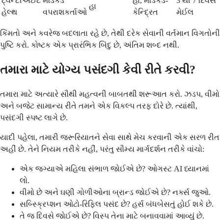
ટ્વેન્ટીએઈટ
મેડિકેડ
હા, મેડિકેડ-
3 થી 7 દિવસ
હા
હેલ્થ
વપરાશકર્તાઓ
કેન્દ્રિત
મેઈલ
કિંમતો અને કવરેજ બદલાતા રહે છે, તેથી દરેક સેવાની વર્તમાન વિગતોની
પુષ્ટિ કરો. કોષ્ટક એક પ્રારંભિક બિંદુ છે, અંતિમ શબ્દ નથી.
તમારા માટે યોગ્ય પસંદગી કેવી રીતે કરવી?
તમારા માટે અત્યારે સૌથી મહત્વની બાબતથી શરૂઆત કરો. ઝડપ, વીમો
અને બજેટ સામાન્ય રીતે તમને એક વિકલ્પ તરફ દોરે છે. ત્યાંથી,
પસંદગી સ્પષ્ટ લાગે છે.
યાદી પહેલા, તમારી જરૂરિયાતને સેવા સાથે મેચ કરવાની એક સરળ રીત
અહીં છે. તેને નિયમ તરીકે નહીં, પરંતુ સૌમ્ય માર્ગદર્શન તરીકે વાંચો:
એક જગ્યાએ મહિલા સંભાળ જોઈએ છે? ઓગસ્ટ AI ધ્યાનમાં
લો.
વીમો છે અને ઘણી ગોળીઓના બ્રાન્ડ જોઈએ છે? નર્ક્સ જુઓ.
સબ્સ્ક્રિપ્શન ઓટો-રિફિલ પસંદ છે? હર્સ બંધબેસતું હોઈ શકે છે.
તે જ દિવસે જોઈએ છે? વિસ્પ તેના માટે બનાવવામાં આવ્યું છે.