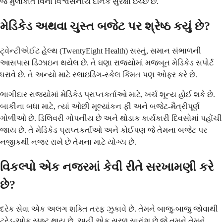
જે મુલાકાત વિના વિશ્વસનીય દૈનિક સુરક્ષા ઇચ્છે છે.
મેડિકેડ અથવા ચુસ્ત બજેટ પર શ્રેષ્ઠ કયું છે?
ટ્વેન્ટીએઈટ હેલ્થ (TwentyEight Health) સસ્તું, સમાન સંભાળની
આસપાસ ડિઝાઇન થયેલ છે. તે ઘણા રાજ્યોમાં મજબૂત મેડિકેડ સપોર્ટ
ધરાવે છે. તે અન્યો માટે સ્લાઇડિંગ-સ્કેલ કિંમત પણ ઓફર કરે છે.
ભાગીદાર રાજ્યોમાં મેડિકેડ પ્રાપ્તકર્તાઓ માટે, ખર્ચ શૂન્ય હોઈ શકે છે.
બાકીના બધા માટે, ત્યાં ઓછી મૂલ્યાંકન ફી અને બજેટ-મૈત્રીપૂર્ણ
ગોળીઓ છે. ડિલિવરી ગોપનીય છે અને થોડાક કાર્યકારી દિવસોમાં પહોંચી
જાય છે. તે મેડિકેડ પ્રાપ્તકર્તાઓ અને કોઈપણ જે તેમના બજેટ પર
નજીકથી નજર રાખે છે તેમના માટે યોગ્ય છે.
વિકલ્પો એક નજરમાં કેવી રીતે સરખામણી કરે
છે?
દરેક સેવા એક અલગ શક્તિ તરફ ઝુકાવે છે. તેમને બાજુ-બાજુ જોવાથી
ટ્રેડ-ઓફ સ્પષ્ટ થાય છે. અહીં એક સરળ સારાંશ છે જે તમને તેમને