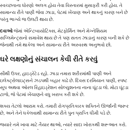
સ્વચ્છતાના ધોરણો અલગ હોય તેવા વિસ્તારમાં મુસાફરી કરી હોય. તે
સામાન્ય રીતે પાણી જેવા ઝાડા, પેટમાં ખેંચાણ અને થાકનું કારણ બને છે
પરંતુ ભાગ્યે જ ઉલટી થાય છે.
દવાઓ
જેમાં એન્ટિબાયોટિક્સ, મેટફોર્મિન અને મેગ્નેશિયમ
સપ્લિમેન્ટ્સનો સમાવેશ થાય છે તે પણ સતત ઝાડાનું કારણ બની શકે છે
જેનાથી તમે થાકેલા અને સામાન્ય રીતે અસ્વસ્થ અનુભવો છો.
ઘરે લક્ષણોનું સંચાલન કેવી રીતે કરવું
સૌથી ઉપર, હાઇડ્રેટેડ રહો. ઝાડા તમારા શરીરમાંથી પાણી અને
ઇલેક્ટ્રોલાઇટ્સને ઝડપથી બહાર કાઢે છે. દિવસ દરમિયાન પાણી, સ્પષ્ટ
સૂપ અથવા ઓરલ રિહાઇડ્રેશન સોલ્યુશનના નાના ઘૂંટડા લો. મોટા ઘૂંટડા
ટાળો, જે પેટમાં ખેંચાણને વધુ ખરાબ કરી શકે છે.
શક્ય તેટલો આરામ કરો. તમારી રોગપ્રતિકારક શક્તિને ઊર્જાની જરૂર
છે, અને તેને ધકેલવાથી સામાન્ય રીતે પુનઃપ્રાપ્તિ ધીમી પડે છે.
જ્યારે તમે ખાવા માટે તૈયાર થાઓ, ત્યારે સાદા ખોરાકથી શરૂઆત કરો.