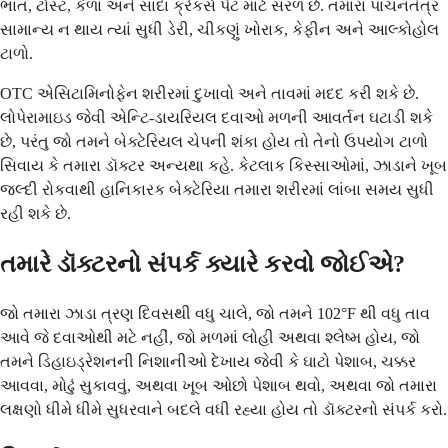
ભાત, ટોસ્ટ, કેળા અને સાદા ક્રેકર્સ પેટ માટે સરળ છે. તમારા પાચનતંત્ર
સામાન્ય ન થાય ત્યાં સુધી ડેરી, ચીકણું ખોરાક, કેફીન અને આલ્કોહોલ
ટાળો.
OTC એસિટામિનોફેન શરીરમાં દુખાવો અને તાવમાં મદદ કરી શકે છે.
લોપેરામાઇડ જેવી એન્ટિ-ડાયરિયલ દવાઓ મળની આવર્તન ઘટાડી શકે
છે, પરંતુ જો તમને બેક્ટેરિયલ ચેપની શંકા હોય તો તેનો ઉપયોગ ટાળો
સિવાય કે તમારા ડૉક્ટર અન્યથા કહે. કેટલાક કિસ્સાઓમાં, ઝાડાને ખૂબ
જલ્દી રોકવાથી હાનિકારક બેક્ટેરિયા તમારા શરીરમાં લાંબા સમય સુધી
રહી શકે છે.
તમારે ડૉક્ટરનો સંપર્ક ક્યારે કરવો જોઈએ?
જો તમારા ઝાડા ત્રણ દિવસથી વધુ ચાલે, જો તમને 102°F થી વધુ તાવ
આવે જે દવાઓથી મટે નહીં, જો મળમાં લોહી અથવા શ્લેષ્મ હોય, જો
તમને ડિહાઇડ્રેશનની નિશાનીઓ દેખાય જેવી કે ઘાટો પેશાબ, ચક્કર
આવવા, મોઢું સુકાવવું, અથવા ખૂબ ઓછો પેશાબ થવો, અથવા જો તમારા
લક્ષણો ધીમે ધીમે સુધરવાને બદલે વધી રહ્યા હોય તો ડૉક્ટરનો સંપર્ક કરો.