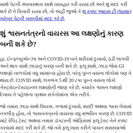
સાથે પેટની અસ્વસ્થતા સાથે વ્યવહાર કરી રહ્યા છો અને શું મદદ કરી
શકે છે તે વિચારી રહ્યા છો, તો અહીં જુઓ કે
શું સ્પષ્ટ આઇસ ટી (Sprite)
ખરેખર પેટની ખરાબીમાં મદદ કરે છે
.
શું શ્વસનતંત્રનો વાયરસ આ લક્ષણોનું કારણ
બની શકે છે?
હા. ઈન્ફલ્યુએન્ઝા અને COVID-19 બંને શરીરમાં દુખાવો, ઠંડી લાગવી
અને થાક સાથે ઝાડાનું કારણ બની શકે છે. ફ્લૂ સાથે, ઝાડા જેવા GI
લક્ષણો બાળકોમાં વધુ સામાન્ય હોય છે, પરંતુ પુખ્ત વયના લોકોમાં પણ તે
થાય છે. COVID સાથે, લગભગ 5 થી 20 ટકા પુખ્ત વયના લોકો
ગેસ્ટ્રોઇન્ટેસ્ટાઇનલ લક્ષણોની જાણ કરે છે, ક્યારેક શ્વસન લક્ષણો
દેખાય તે પહેલાંના પ્રથમ સંકેતોમાંના એક તરીકે.
જો તમારા ઝાડા સાથે ઉધરસ, ગળામાં દુખાવો, શરદી અથવા શ્વાસ લેવામાં
તકલીફ હોય, તો શ્વસનતંત્રનો વાયરસ વધુ સંભવિત કારણ છે. COVID
માટે રેપિડ ટેસ્ટ અથવા તમારા ડૉક્ટરની ઓફિસમાં ફ્લૂ ટેસ્ટ તેને સ્પષ્ટ
કરવામાં મદદ કરી શકે છે. જો તમે ફ્લૂ ખાસ કરીને પાચન સમસ્યાઓ