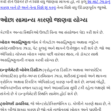
કેવી રીતે ઉશ્કેરે છે તે વિશે વધુ જાણવા માંગતા હો, તો ફ્લૂ
શા માટે ઝાડાનું
કારણ બને છે અને તેના વિશે શું કરવું
તેના વિશે વધુ ઊંડાણપૂર્વક જુઓ.
ઓછા સામાન્ય કારણો જાણવા યોગ્ય
કેટલીક અન્ય સ્થિતિઓ ઉલટી વિના આ સંયોજન પેદા કરી શકે છે.
ખોરાક અસહિષ્ણુતા
જેમ કે લેક્ટોઝ અસહિષ્ણુતા અથવા ગ્લુટેન
સંવેદનશીલતા ઝાડા, પેટ ફૂલવું અને થાકને ઉત્તેજીત કરી શકે છે. જો આ
એપિસોડ ચોક્કસ ખોરાક ખાધા પછી વારંવાર થાય, તો ડૉક્ટર સાથે
અસહિષ્ણુતાની તપાસ કરવી યોગ્ય છે.
ઇન્ફ્લેમેટરી બોવેલ ડિસીઝ
(ક્રોહન'સ ડિસીઝ અથવા અલ્સરેટિવ
કોલાઇટિસ) ફ્લેર-અપ્સ દરમિયાન ઝાડા, શરીરમાં દુખાવો અને થાકના
ક્રોનિક અથવા રિકરિંગ એપિસોડનું કારણ બની શકે છે. મળમાં લોહી,
અનિચ્છનીય વજન ઘટાડવું અને અઠવાડિયા સુધી ટકી રહેતા લક્ષણો એ
સંકેતો છે કે ઇન્ફ્લેમેટરી સ્થિતિ સામેલ હોઈ શકે છે.
ટ્રાવેલર્સ ડાયરિયા
, જે એન્ટરોટોક્સિજેનિક ઇ. કોલીને કારણે થાય છે, તે
એક બીજું શક્ય કારણ છે જો તમે તાજેતરમાં ખોરાક અને પાણીની