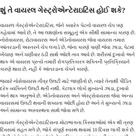
શું તે વાયરલ ગેસ્ટ્રોએન્ટેરાઇટિસ હોઈ શકે?
વાયરલ ગેસ્ટ્રોએન્ટેરાઇટિસ, જેને ક્યારેક પેટનો વાયરલ ચેપ પણ
કહેવામાં આવે છે, તે આ લક્ષણોના સમૂહનું એક સૌથી સામાન્ય કારણ છે.
નોરોવાયરસ, રોટાવાયરસ અને એડેનોવાયરસ જેવા વાયરસ તમારા
આંતરડાની અસ્તરને ચેપ લગાડે છે, જેના કારણે પાણી જેવા ઝાડા, પેટમાં
ખેંચાણ અને ઘણીવાર ઠંડી સાથે ઓછો તાવ આવે છે. શરીરમાં દુખાવો અને
થાક એ વાયરસ પ્રત્યે તમારી રોગપ્રતિકારક શક્તિની પ્રતિક્રિયાને
કારણે થાય છે, નહીં કે આંતરડાના ચેપને કારણે.
જ્યારે નોરોવાયરસ તીવ્ર ઉલટી માટે જાણીતો છે, ત્યારે તેનાથી પીડિત
દરેક વ્યક્તિને ઉલટી થતી નથી. કેટલાક લોકો મુખ્યત્વે ઝાડા, દુખાવો
અને થાક અનુભવે છે. એડેનોવાયરસ અને એસ્ટ્રોવાયરસ જેવા અન્ય
વાયરસમાં ઉલટી થવાની શક્યતા ઓછી હોય છે અને તે મુખ્યત્વે ઝાડા
અને સામાન્ય અસ્વસ્થતા સાથે જોવા મળે છે.
વાયરલ ગેસ્ટ્રોએન્ટેરાઇટિસના મોટાભાગના કિસ્સાઓમાં એક થી ત્રણ
દિવસમાં રાહત મળે છે, જોકે સંપૂર્ણ સ્વસ્થ થવામાં 10 દિવસ લાગી શકે છે.