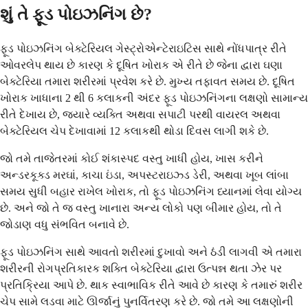
શું તે ફૂડ પોઇઝનિંગ છે?
ફૂડ પોઇઝનિંગ બેક્ટેરિયલ ગેસ્ટ્રોએન્ટેરાઇટિસ સાથે નોંધપાત્ર રીતે
ઓવરલેપ થાય છે કારણ કે દૂષિત ખોરાક એ રીતે છે જેના દ્વારા ઘણા
બેક્ટેરિયા તમારા શરીરમાં પ્રવેશ કરે છે. મુખ્ય તફાવત સમય છે. દૂષિત
ખોરાક ખાધાના 2 થી 6 કલાકની અંદર ફૂડ પોઇઝનિંગના લક્ષણો સામાન્ય
રીતે દેખાય છે, જ્યારે વ્યક્તિ અથવા સપાટી પરથી વાયરલ અથવા
બેક્ટેરિયલ ચેપ દેખાવામાં 12 કલાકથી થોડા દિવસ લાગી શકે છે.
જો તમે તાજેતરમાં કોઈ શંકાસ્પદ વસ્તુ ખાધી હોય, ખાસ કરીને
અન્ડરકૂક્ડ મરઘાં, કાચા ઇંડા, અપસ્ટરાઇઝ્ડ ડેરી, અથવા ખૂબ લાંબા
સમય સુધી બહાર રાખેલ ખોરાક, તો ફૂડ પોઇઝનિંગ ધ્યાનમાં લેવા યોગ્ય
છે. અને જો તે જ વસ્તુ ખાનારા અન્ય લોકો પણ બીમાર હોય, તો તે
જોડાણ વધુ સંભવિત બનાવે છે.
ફૂડ પોઇઝનિંગ સાથે આવતો શરીરમાં દુખાવો અને ઠંડી લાગવી એ તમારા
શરીરની રોગપ્રતિકારક શક્તિ બેક્ટેરિયા દ્વારા ઉત્પન્ન થતા ઝેર પર
પ્રતિક્રિયા આપે છે. થાક સ્વાભાવિક રીતે આવે છે કારણ કે તમારું શરીર
ચેપ સામે લડવા માટે ઊર્જાનું પુનર્વિતરણ કરે છે. જો તમે આ લક્ષણોની