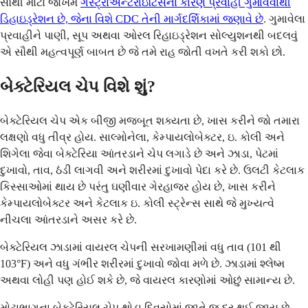
સૌથી મોટો જોખમ
ગેસ્ટ્રોએન્ટેરાઇટિસના કારણે પ્રવાહી ગુમાવવાથી
ડિહાઇડ્રેશન છે, જેના વિશે CDC તેની માર્ગદર્શિકામાં જણાવે છે
. ગુમાવેલા
પ્રવાહીને પાણી, સૂપ અથવા ઓરલ રિહાઇડ્રેશન સોલ્યુશનથી બદલવું
એ સૌથી મહત્વપૂર્ણ બાબત છે જે તમે રાહ જોતી વખતે કરી શકો છો.
બેક્ટેરિયલ ચેપ વિશે શું?
બેક્ટેરિયલ ચેપ એક બીજી મજબૂત શક્યતા છે, ખાસ કરીને જો તમારા
લક્ષણો વધુ તીવ્ર હોય. સાલ્મોનેલા, કેમ્પાયલોબેક્ટર, ઇ. કોલી અને
શિગેલા જેવા બેક્ટેરિયા આંતરડાને ચેપ લગાડે છે અને ઝાડા, પેટમાં
દુખાવો, તાવ, ઠંડી લાગવી અને શરીરમાં દુખાવો પેદા કરે છે. ઉલટી કેટલાક
કિસ્સાઓમાં થાય છે પરંતુ ઘણીવાર ગેરહાજર હોય છે, ખાસ કરીને
કેમ્પાયલોબેક્ટર અને કેટલાક ઇ. કોલી સ્ટ્રેન્સ સાથે જે મુખ્યત્વે
નીચલા આંતરડાને અસર કરે છે.
બેક્ટેરિયલ ઝાડામાં વાયરલ ચેપની સરખામણીમાં વધુ તાવ (101 થી
103°F) અને વધુ ગંભીર શરીરમાં દુખાવો જોવા મળે છે. ઝાડામાં શ્લેષ્મ
અથવા લોહી પણ હોઈ શકે છે, જે વાયરલ કારણોમાં ઓછું સામાન્ય છે.
મોટાભાગના બેક્ટેરિયલ ચેપ થોડા દિવસોમાં જાતે જ દૂર થઈ જાય છે.