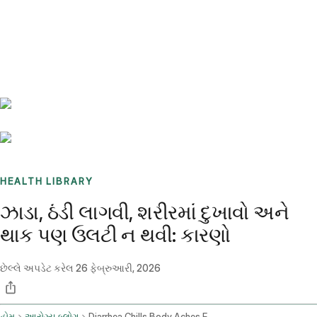
Benchmarks
Stories
FAQ
Sign up / Log in
HEALTH LIBRARY
ઝાડા, ઠંડી લાગવી, શરીરમાં દુખાવો અને
થાક પણ ઉલટી ન થવી: કારણો
છેલ્લે અપડેટ કરેલ
26 ફેબ્રુઆરી, 2026
હોમ
આરોગ્ય બ્લોગ
Diarrhea Chills Body Aches Fatigue No Vomiting