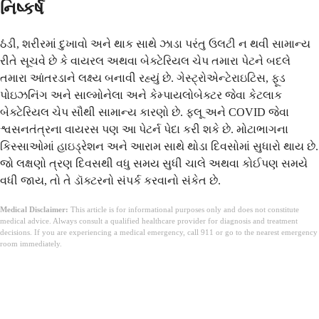
નિષ્કર્ષ
ઠંડી, શરીરમાં દુખાવો અને થાક સાથે ઝાડા પરંતુ ઉલટી ન થવી સામાન્ય
રીતે સૂચવે છે કે વાયરલ અથવા બેક્ટેરિયલ ચેપ તમારા પેટને બદલે
તમારા આંતરડાને લક્ષ્ય બનાવી રહ્યું છે. ગેસ્ટ્રોએન્ટેરાઇટિસ, ફૂડ
પોઇઝનિંગ અને સાલ્મોનેલા અને કેમ્પાયલોબેક્ટર જેવા કેટલાક
બેક્ટેરિયલ ચેપ સૌથી સામાન્ય કારણો છે. ફ્લૂ અને COVID જેવા
શ્વસનતંત્રના વાયરસ પણ આ પેટર્ન પેદા કરી શકે છે. મોટાભાગના
કિસ્સાઓમાં હાઇડ્રેશન અને આરામ સાથે થોડા દિવસોમાં સુધારો થાય છે.
જો લક્ષણો ત્રણ દિવસથી વધુ સમય સુધી ચાલે અથવા કોઈપણ સમયે
વધી જાય, તો તે ડૉક્ટરનો સંપર્ક કરવાનો સંકેત છે.
Medical Disclaimer:
This article is for informational purposes only and does not constitute
medical advice. Always consult a qualified healthcare provider for diagnosis and treatment
decisions. If you are experiencing a medical emergency, call 911 or go to the nearest emergency
room immediately.