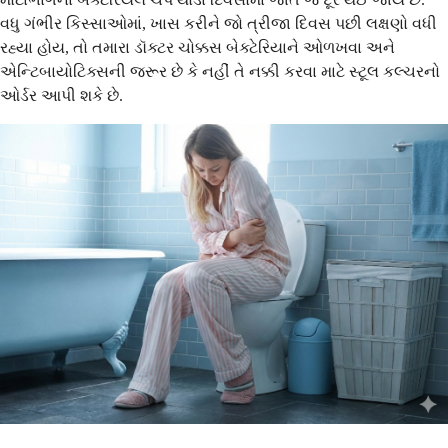
વધુ ગંભીર કિસ્સાઓમાં, ખાસ કરીને જો ત્રીજા દિવસ પછી લક્ષણો વધી
રહ્યા હોય, તો તમારા ડૉક્ટર ચોક્કસ બેક્ટેરિયાને ઓળખવા અને
એન્ટિબાયોટિક્સની જરૂર છે કે નહીં તે નક્કી કરવા માટે સ્ટૂલ કલ્ચરનો
ઓર્ડર આપી શકે છે.