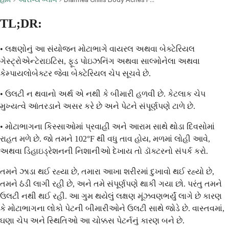
TL;DR:
• લક્ષણોનું આ સંયોજન મોટાભાગે વાયરલ અથવા બેક્ટેરિયલ
ગેસ્ટ્રોએન્ટેરાઇટિસ, ફૂડ પોઇઝનિંગ અથવા સાલ્મોનેલા અથવા
કેમ્પાયલોબેક્ટર જેવા બેક્ટેરિયલ ચેપ સૂચવે છે.
• ઉલટી ન થવાનો અર્થ એ નથી કે બીમારી હળવી છે. કેટલાક ચેપ
મુખ્યત્વે આંતરડાને અસર કરે છે અને પેટને સંપૂર્ણપણે ટાળે છે.
• મોટાભાગના કિસ્સાઓમાં પ્રવાહી અને આરામ સાથે થોડા દિવસોમાં
રાહત મળે છે. જો તમને 102°F થી વધુ તાવ હોય, મળમાં લોહી આવે,
અથવા ડિહાઇડ્રેશનની નિશાનીઓ દેખાય તો ડૉક્ટરનો સંપર્ક કરો.
તમને ઝાડા થઈ રહ્યા છે, તમારા આખા શરીરમાં દુખાવો થઈ રહ્યો છે,
તમને ઠંડી લાગી રહી છે, અને તમે સંપૂર્ણપણે થાકી ગયા છો. પરંતુ તમને
ઉલટી નથી થઈ રહી. આ ગુમ થયેલું લક્ષણ મૂંઝવણભર્યું લાગે છે કારણ
કે મોટાભાગના લોકો પેટની બીમારીઓને ઉલટી સાથે જોડે છે. વાસ્તવમાં,
ઘણા ચેપ અને સ્થિતિઓ આ ચોક્કસ પેટર્નનું કારણ બને છે.