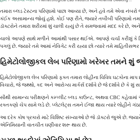
તમારા બ્લડ ટેસ્ટના પરિણામો પાછા આવ્યા છે, અને હવે તમે એવા નંબર
કંઈક અસામાન્ય જોયું હશે. કોઈ પણ રીતે, જ્યારે તબીબી પરિણામો તમાર
ડૉક્ટરોને તમારા શરીરમાં શું ચાલી રહ્યું છે તે સમજવામાં મદદ કરે છ
ચાલો આપણે સાથે મળીને આમાંથી પસાર થઈએ. આપણે ચર્ચા કરીશું કે હિમે
પગલું છે. જ્યારે તમે આમાં નેવિગેટ કરી રહ્યા છો ત્યારે તમે માહિત
હિમેટોલોજીકલ લેબ પરિણામો ખરેખર તમને શું 
હિમેટોલોજીકલ લેબ પરિણામો ફક્ત તમારા લોહીના વિવિધ ઘટકોના માપ છે. તેઓ
વિચારો, જે જથ્થો, કદ અને આરોગ્ય માર્કર્સ દર્શાવે છે જે દર્શાવે છે કે શું
સૌથી સામાન્ય પરીક્ષણને કમ્પ્લીટ બ્લડ કાઉન્ટ, અથવા CBC કહેવામાં 
રક્તકણો ચેપ સામે લડે છે. પ્લેટલેટ્સ તમને ઈજા થાય ત્યારે લોહીને ગંઠ
આ દરેક કોષ પ્રકારો માટે વિશિષ્ટ સંખ્યાઓ છે જે ડૉક્ટરો જુએ છે. જ્યા
એનિમિયાની વાતચીત ઘણીવાર શરૂ થાય છે.