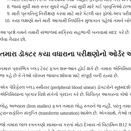
જ્યાં સુધી મારા સ્તર સુધરે નહીં ત્યાં સુધી મારે કઈ પ્રવૃત્તિઓ 
મારી પ્રગતિનું નિરીક્ષણ કરવા માટે મારે કેટલી વાર ફોલો-અપ પરીક
કયા લક્ષણો મને મારી આગામી નિર્ધારિત મુલાકાત પહેલાં તમને બો
આ પ્રશ્નો તમને તમારી સંભાળમાં સક્રિય સહભાગી બનવામાં મદદ કરે છે. તમ
લેવા તૈયાર છો.
તમારા ડૉક્ટર કયા વધારાના પરીક્ષણોનો ઓર્ડર 
તમારું પ્રારંભિક બ્લડ ટેસ્ટ ફક્ત શરૂઆત હોઈ શકે છે. તમારા એનિમિયાન
જ કહે છે કે તેઓ ચોક્કસ જવાબ શોધવા માટે સંપૂર્ણ બની રહ્યા છે.
એક પેરિફેરલ બ્લડ સ્મીયર (peripheral blood smear) ડૉક્ટરોને સૂક્ષ
એનિમિયાના પ્રકાર વિશે સંકેતો પ્રદાન કરે છે. વિચિત્ર આકારના કોષો
લોહ અભ્યાસ (Iron studies) ફક્ત તમારા લોહ સ્તરને જ નહીં, પરંતુ તમારુ
ટ્રાન્સફેરિન સંતૃપ્તિ (transferrin saturation) શામેલ છે. એકસાથે, ત
જો તમારા લાલ રક્તકણો સામાન્ય કરતાં મોટા દેખાય તો વિટામિન B12 