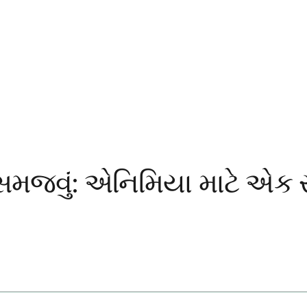
 સમજવું: એનિમિયા માટે એક સૌ