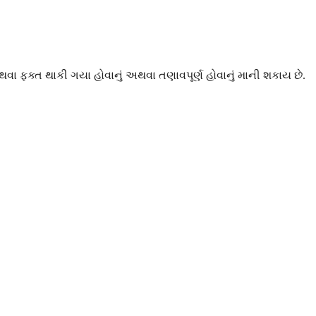
વા ફક્ત થાકી ગયા હોવાનું અથવા તણાવપૂર્ણ હોવાનું માની શકાય છે.