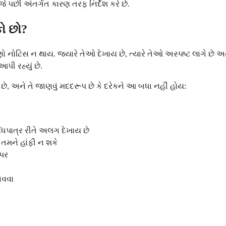
ે પછી અંતર્ગત કારણ તરફ નિર્દેશ કરે છે.
ો છો?
નોટિસ ન થાય. જ્યારે તેઓ દેખાય છે, ત્યારે તેઓ અસ્પષ્ટ લાગે છે અથ
આપી રહ્યું છે.
ે, અને તે જાણવું મદદરૂપ છે કે દરેકને આ બધા નહીં હોય:
ંધપાત્ર રીતે અલગ દેખાય છે
 તમને હાંફી ન શકે
પર
ભવવા