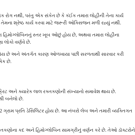
રોગ નથી, પરંતુ એક સંકેત છે કે કંઈક તમારા લોહીની તેના કાર્ય
મના શ્રેષ્ઠ કાર્ય કરવા માટે જરૂરી ઓક્સિજન મળી રહ્યું નથી.
રા હિમોગ્લોબિનનું સ્તર ખૂબ ઓછું હોય છે, અથવા તમારા લોહીના
લોકો વર્ણવે છે.
વા હોય છે અને અંતર્ગત કારણ ઓળખાયા પછી સરળતાથી સારવાર કરી
એક છે.
ોક્રિટ અને ક્યારેક લાલ રક્તકણોની સંખ્યાનો સમાવેશ થાય છે.
ોથી બનેલો છે.
તે 12 ગ્રામ પ્રતિ ડેસિલિટર હોય છે. આ નંબરો લેબ અને તમારી વ્યક્તિગત
તકણોના કદ અને હિમોગ્લોબિન સામગ્રીનું વર્ણન કરે છે. તેઓ ડૉક્ટરોને