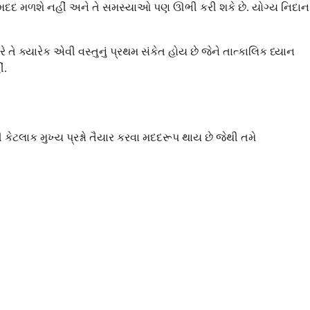
થી મદદ મળશે નહીં અને તે સમસ્યાઓ પણ ઊભી કરી શકે છે. યોગ્ય નિદાન
તે ક્યારેક એવી વસ્તુનું પ્રથમ સંકેત હોય છે જેને તાત્કાલિક ધ્યાન
ં.
કેટલાક મુખ્ય પ્રશ્નો તૈયાર કરવા મદદરૂપ થાય છે જેથી તમે