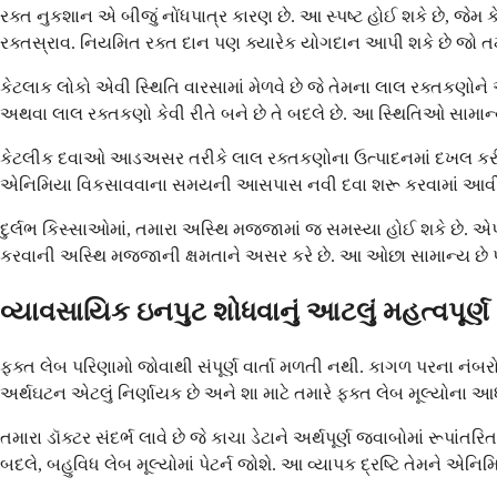
રક્ત નુકશાન એ બીજું નોંધપાત્ર કારણ છે. આ સ્પષ્ટ હોઈ શકે છે, જેમ
રક્તસ્રાવ. નિયમિત રક્ત દાન પણ ક્યારેક યોગદાન આપી શકે છે જો તમા
કેટલાક લોકો એવી સ્થિતિ વારસામાં મેળવે છે જે તેમના લાલ રક્તકણોને અસ
અથવા લાલ રક્તકણો કેવી રીતે બને છે તે બદલે છે. આ સ્થિતિઓ સામાન્ય
કેટલીક દવાઓ આડઅસર તરીકે લાલ રક્તકણોના ઉત્પાદનમાં દખલ કરી શક
એનિમિયા વિકસાવવાના સમયની આસપાસ નવી દવા શરૂ કરવામાં આવી હોય,
દુર્લભ કિસ્સાઓમાં, તમારા અસ્થિ મજ્જામાં જ સમસ્યા હોઈ શકે છે. એપ્લ
કરવાની અસ્થિ મજ્જાની ક્ષમતાને અસર કરે છે. આ ઓછા સામાન્ય છે પરંત
વ્યાવસાયિક ઇનપુટ શોધવાનું આટલું મહત્વપૂર્ણ 
ફક્ત લેબ પરિણામો જોવાથી સંપૂર્ણ વાર્તા મળતી નથી. કાગળ પરના નંબર
અર્થઘટન એટલું નિર્ણાયક છે અને શા માટે તમારે ફક્ત લેબ મૂલ્યોના
તમારા ડૉક્ટર સંદર્ભ લાવે છે જે કાચા ડેટાને અર્થપૂર્ણ જવાબોમાં રૂ
બદલે, બહુવિધ લેબ મૂલ્યોમાં પેટર્ન જોશે. આ વ્યાપક દ્રષ્ટિ તેમને એન