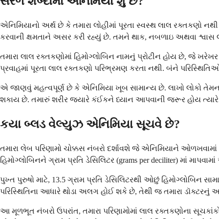
સરળ શબ્દોમાં એનિમિયા શું છે?
એનિમિયાનો અર્થ છે કે તમારા લોહીમાં પૂરતા સ્વસ્થ લાલ રક્તકણો નથ
કરવાની ક્ષમતાને અસર કરી રહ્યું છે. તમને થાક, નબળાઇ અથવા શ્વાસ લ
તમારા લાલ રક્તકણોમાં હિમોગ્લોબિન નામનું પ્રોટીન હોય છે, જે ખરેખર
પ્રવાહમાં પૂરતા લાલ રક્તકણો પરિભ્રમણ કરતા નથી. બંને પરિસ્થિતિ
એ જાણવું મહત્વપૂર્ણ છે કે એનિમિયા ખૂબ સામાન્ય છે. લાખો લોકો 
શકાય છે. તમારું શરીર જ્યારે કંઈકને ધ્યાન આપવાની જરૂર હોય ત્યારે
કયા બ્લડ વેલ્યુઝ એનિમિયા સૂચવે છે?
તમારા લેબ પરિણામો ચોક્કસ નંબરો દર્શાવશે જે એનિમિયાને ઓળખવામાં મદદ
હિમોગ્લોબિનને ગ્રામ પ્રતિ ડેસિલિટર (grams per deciliter) માં માપવામા
પુખ્ત પુરુષો માટે, 13.5 ગ્રામ પ્રતિ ડેસિલિટરથી ઓછું હિમોગ્લોબિન સા
પરિસ્થિતિના આધારે થોડા અલગ હોઈ શકે છે, તેથી જ તમારા ડૉક્ટરનું અર
આ મૂળભૂત નંબરો ઉપરાંત, તમારા પરિણામોમાં લાલ રક્તકણોના સૂચકાંકો (