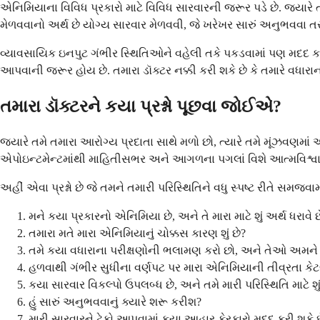
એનિમિયાના વિવિધ પ્રકારો માટે વિવિધ સારવારની જરૂર પડે છે. જ્યા
મેળવવાનો અર્થ છે યોગ્ય સારવાર મેળવવી, જે ખરેખર સારું અનુભવવા ત
વ્યાવસાયિક ઇનપુટ ગંભીર સ્થિતિઓને વહેલી તકે પકડવામાં પણ મદદ કરે છે
આપવાની જરૂર હોય છે. તમારા ડૉક્ટર નક્કી કરી શકે છે કે તમારે વધારાન
તમારા ડૉક્ટરને કયા પ્રશ્નો પૂછવા જોઈએ?
જ્યારે તમે તમારા આરોગ્ય પ્રદાતા સાથે મળો છો, ત્યારે તમે મૂંઝવણમાં
એપોઇન્ટમેન્ટમાંથી માહિતીસભર અને આગળના પગલાં વિશે આત્મવિશ્
અહીં એવા પ્રશ્નો છે જે તમને તમારી પરિસ્થિતિને વધુ સ્પષ્ટ રીતે સમજવામ
મને કયા પ્રકારનો એનિમિયા છે, અને તે મારા માટે શું અર્થ ધરાવે છ
તમારા મતે મારા એનિમિયાનું ચોક્કસ કારણ શું છે?
તમે કયા વધારાના પરીક્ષણોની ભલામણ કરો છો, અને તેઓ અમને શુ
હળવાથી ગંભીર સુધીના વર્ણપટ પર મારા એનિમિયાની તીવ્રતા કેટ
કયા સારવાર વિકલ્પો ઉપલબ્ધ છે, અને તમે મારી પરિસ્થિતિ માટે 
હું સારું અનુભવવાનું ક્યારે શરૂ કરીશ?
મારી સારવારને ટેકો આપવામાં કયા આહાર ફેરફારો મદદ કરી શકે છ