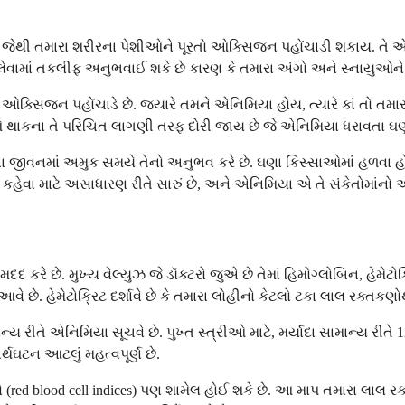
ી જેથી તમારા શરીરના પેશીઓને પૂરતો ઓક્સિજન પહોંચાડી શકાય. તે એક 
ેવામાં તકલીફ અનુભવાઈ શકે છે કારણ કે તમારા અંગો અને સ્નાયુઓને તે
 ઓક્સિજન પહોંચાડે છે. જ્યારે તમને એનિમિયા હોય, ત્યારે કાં તો તમા
ઓ થાકના તે પરિચિત લાગણી તરફ દોરી જાય છે જે એનિમિયા ધરાવતા ઘણા 
તેમના જીવનમાં અમુક સમયે તેનો અનુભવ કરે છે. ઘણા કિસ્સાઓમાં હળ
 કહેવા માટે અસાધારણ રીતે સારું છે, અને એનિમિયા એ તે સંકેતોમાંનો 
 કરે છે. મુખ્ય વેલ્યુઝ જે ડૉક્ટરો જુએ છે તેમાં હિમોગ્લોબિન, હેમેટ
ં આવે છે. હેમેટોક્રિટ દર્શાવે છે કે તમારા લોહીનો કેટલો ટકા લાલ રક્તકણ
માન્ય રીતે એનિમિયા સૂચવે છે. પુખ્ત સ્ત્રીઓ માટે, મર્યાદા સામાન્ય રી
્થઘટન આટલું મહત્વપૂર્ણ છે.
red blood cell indices) પણ શામેલ હોઈ શકે છે. આ માપ તમારા લાલ રક્