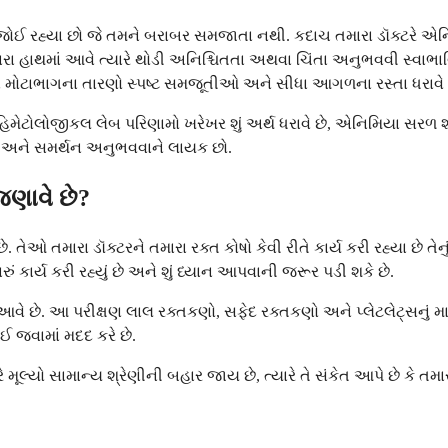
ો જોઈ રહ્યા છો જે તમને બરાબર સમજાતા નથી. કદાચ તમારા ડૉક્ટરે એનિ
ા હાથમાં આવે ત્યારે થોડી અનિશ્ચિતતા અથવા ચિંતા અનુભવવી સ્વાભાવિ
ે, અને મોટાભાગના તારણો સ્પષ્ટ સમજૂતીઓ અને સીધા આગળના રસ્તા ધરાવે 
ટોલોજીકલ લેબ પરિણામો ખરેખર શું અર્થ ધરાવે છે, એનિમિયા સરળ શબ્દોમ
ીસભર અને સમર્થન અનુભવવાને લાયક છો.
જણાવે છે?
 તમારા ડૉક્ટરને તમારા રક્ત કોષો કેવી રીતે કાર્ય કરી રહ્યા છે તેનું 
 સારું કાર્ય કરી રહ્યું છે અને શું ધ્યાન આપવાની જરૂર પડી શકે છે.
આવે છે. આ પરીક્ષણ લાલ રક્તકણો, સફેદ રક્તકણો અને પ્લેટલેટ્સનું મ
ાઈ જવામાં મદદ કરે છે.
રે મૂલ્યો સામાન્ય શ્રેણીની બહાર જાય છે, ત્યારે તે સંકેત આપે છે કે 