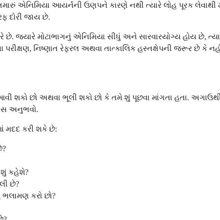
રે તમારું એનિમિયા આયર્નની ઉણપને કારણે નથી ત્યારે લોહ પૂરક લેવા
રફ દોરી જાય છે.
. જ્યારે મોટાભાગનું એનિમિયા સીધું અને સારવારયોગ્ય હોય છે, ત્યારે 
ા પરીક્ષણ, નિષ્ણાત રેફરલ અથવા તાત્કાલિક હસ્તક્ષેપની જરૂર છે કે નહી
 આવી શકો છો અથવા ભૂલી શકો છો કે તમે શું પૂછવા માંગતા હતા. અગાઉથી 
વાસ અનુભવો.
ાં મદદ કરી શકે છે:
ે?
ં કહેશે?
લી છે?
શું ભલામણ કરો છો?
ે?