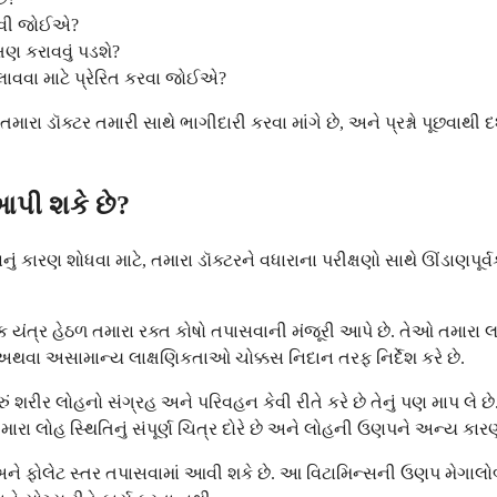
ટાળવી જોઈએ?
્ષણ કરાવવું પડશે?
લાવવા માટે પ્રેરિત કરવા જોઈએ?
ારા ડૉક્ટર તમારી સાથે ભાગીદારી કરવા માંગે છે, અને પ્રશ્નો પૂછવાથી દ
આપી શકે છે?
ું કારણ શોધવા માટે, તમારા ડૉક્ટરને વધારાના પરીક્ષણો સાથે ઊંડાણપૂર
્મદર્શક યંત્ર હેઠળ તમારા રક્ત કોષો તપાસવાની મંજૂરી આપે છે. તેઓ તમ
 અથવા અસામાન્ય લાક્ષણિકતાઓ ચોક્કસ નિદાન તરફ નિર્દેશ કરે છે.
ં શરીર લોહનો સંગ્રહ અને પરિવહન કેવી રીતે કરે છે તેનું પણ માપ લે છે.
ેઓ તમારા લોહ સ્થિતિનું સંપૂર્ણ ચિત્ર દોરે છે અને લોહની ઉણપને અન્ય ક
અને ફોલેટ સ્તર તપાસવામાં આવી શકે છે. આ વિટામિન્સની ઉણપ મેગાલો