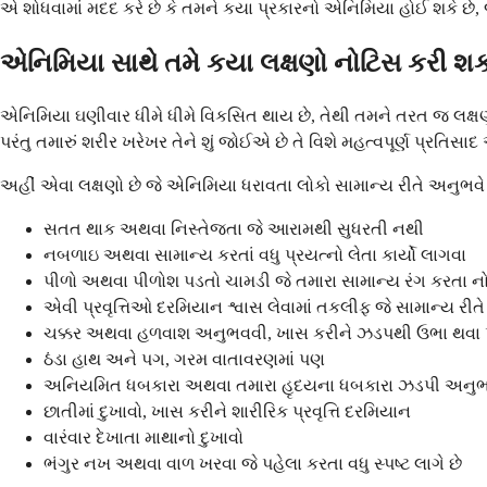
એ શોધવામાં મદદ કરે છે કે તમને કયા પ્રકારનો એનિમિયા હોઈ શકે છે, જ
એનિમિયા સાથે તમે કયા લક્ષણો નોટિસ કરી શક
એનિમિયા ઘણીવાર ધીમે ધીમે વિકસિત થાય છે, તેથી તમને તરત જ લક્ષણો 
પરંતુ તમારું શરીર ખરેખર તેને શું જોઈએ છે તે વિશે મહત્વપૂર્ણ પ્રતિસાદ 
અહીં એવા લક્ષણો છે જે એનિમિયા ધરાવતા લોકો સામાન્ય રીતે અનુભવે છ
સતત થાક અથવા નિસ્તેજતા જે આરામથી સુધરતી નથી
નબળાઇ અથવા સામાન્ય કરતાં વધુ પ્રયત્નો લેતા કાર્યો લાગવા
પીળો અથવા પીળોશ પડતો ચામડી જે તમારા સામાન્ય રંગ કરતા નો
એવી પ્રવૃત્તિઓ દરમિયાન શ્વાસ લેવામાં તકલીફ જે સામાન્ય રીતે
ચક્કર અથવા હળવાશ અનુભવવી, ખાસ કરીને ઝડપથી ઉભા થવા 
ઠંડા હાથ અને પગ, ગરમ વાતાવરણમાં પણ
અનિયમિત ધબકારા અથવા તમારા હૃદયના ધબકારા ઝડપી અનુ
છાતીમાં દુખાવો, ખાસ કરીને શારીરિક પ્રવૃત્તિ દરમિયાન
વારંવાર દેખાતા માથાનો દુખાવો
ભંગુર નખ અથવા વાળ ખરવા જે પહેલા કરતા વધુ સ્પષ્ટ લાગે છે