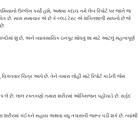
મિયાનો ઉલ્લેખ કર્યો હશે, અથવા કદાચ તમે લેબ રિપોર્ટ પર જાતે જ
ક છે. સારા સમાચાર એ છે કે બ્લડ ટેસ્ટ એ શક્તિશાળી સાધનો છે જે
છે.
ાં શું છે, અને વ્યાવસાયિક ઇનપુટ શોધવું શા માટે આટલું મહત્વપૂર્ણ
વિગતવાર ચિત્ર આપે છે. તેને તમારા લોહી માટે રિપોર્ટ કાર્ડની જેમ
ાપ લે છે. લાલ રક્તકણો તમારા શરીરમાં ઓક્સિજન પહોંચાડે છે. સફેદ
તમારા શરીરમાં કંઈકને સહાય અથવા વધુ તપાસની જરૂર પડી શકે છે. ત્યાંથી