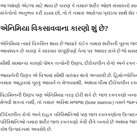
આ લક્ષણો એટલા માટે થાય છે કારણ કે તમારું શરીર ઓછા સંસાધનો સાથે
સંકેતોનો અનુભવ કરી રહ્યા છો, તો તે તમારા આરોગ્ય પ્રદાતા સાથે શેર ક
એનિમિયા વિકસાવવાના કારણો શું છે?
એનિમિયા ત્યારે વિકસિત થાય છે જ્યારે કંઈક તમારા શરીરની પૂરતા લા
આવશ્યક છે કારણ કે સારવાર સંપૂર્ણપણે તેના પર આધાર રાખે છે જે સ
સૌથી સામાન્ય કારણો પોષક તત્વોની ઉણપ, દીર્ઘકાલીન રોગો અને રક્ત
આયર્નની ઉણપ એ વિશ્વમાં સૌથી વારંવાર થતો અપરાધી છે. હિમોગ્લોબિન
તમારા આહારમાં પૂરતું આયર્ન ન મેળવવાથી, અથવા ધીમા દીર્ઘકાલીન ર
વિટામિનની ઉણપ પણ એનિમિયા તરફ દોરી શકે છે. લાલ રક્તકણો બનાવવા 
મેળવી શકતા નથી, તો તમારું અસ્થિ મજ્જા (bone marrow) તમને જરૂર
દીર્ઘકાલીન રોગો અને દાહક પરિસ્થિતિઓ પણ લાલ રક્તકણોના ઉત્પાદનમાં 
પરિસ્થિતિઓ તમારા શરીર લાલ રક્તકણો કેવી રીતે બનાવે છે અથવા જાળવી
કોષ ઉત્પાદનમાં અવરોધે છે.