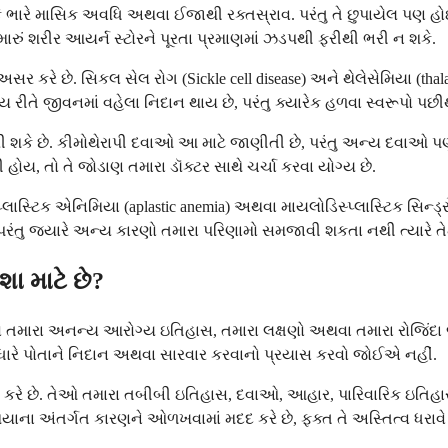
 કે ભારે માસિક અવધિ અથવા ઈજાથી રક્તસ્રાવ. પરંતુ તે છુપાયેલ પણ હો
રું શરીર આયર્ન સ્ટોરને પૂરતા પ્રમાણમાં ઝડપથી ફરીથી ભરી ન શકે.
ર કરે છે. સિકલ સેલ રોગ (Sickle cell disease) અને થેલેસેમિયા (thala
 રીતે જીવનમાં વહેલા નિદાન થાય છે, પરંતુ ક્યારેક હળવા સ્વરૂપો પછ
ે છે. કીમોથેરાપી દવાઓ આ માટે જાણીતી છે, પરંતુ અન્ય દવાઓ પણ 
 તો તે જોડાણ તમારા ડૉક્ટર સાથે ચર્ચા કરવા યોગ્ય છે.
ાસ્ટિક એનિમિયા (aplastic anemia) અથવા માયલોડિસ્પ્લાસ્ટિક સિન્ડ્રો
ુ જ્યારે અન્ય કારણો તમારા પરિણામો સમજાવી શકતા નથી ત્યારે તેમને ન
શા માટે છે?
ો તમારા અનન્ય આરોગ્ય ઇતિહાસ, તમારા લક્ષણો અથવા તમારા રોજિંદા જી
 આધારે પોતાને નિદાન અથવા સારવાર કરવાનો પ્રયાસ કરવો જોઈએ નહીં.
પાંતરિત કરે છે. તેઓ તમારા તબીબી ઇતિહાસ, દવાઓ, આહાર, પારિવારિક ઇતિ
િમિયાના અંતર્ગત કારણને ઓળખવામાં મદદ કરે છે, ફક્ત તે અસ્તિત્વ ધરાવે