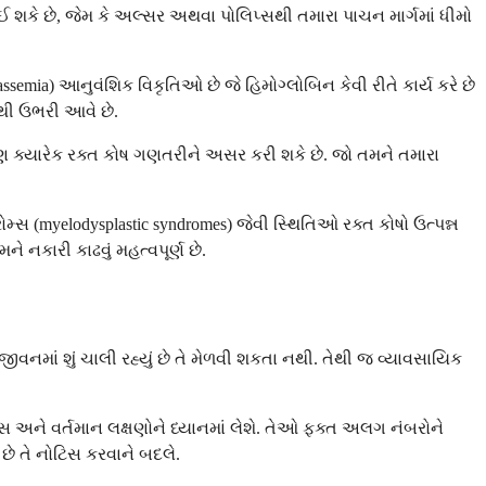
ઈ શકે છે, જેમ કે અલ્સર અથવા પોલિપ્સથી તમારા પાચન માર્ગમાં ધીમો
ssemia) આનુવંશિક વિકૃતિઓ છે જે હિમોગ્લોબિન કેવી રીતે કાર્ય કરે છે
ીથી ઉભરી આવે છે.
ક્યારેક રક્ત કોષ ગણતરીને અસર કરી શકે છે. જો તમને તમારા
મ્સ (myelodysplastic syndromes) જેવી સ્થિતિઓ રક્ત કોષો ઉત્પન્ન
કારી કાઢવું ​​મહત્વપૂર્ણ છે.
વનમાં શું ચાલી રહ્યું છે તે મેળવી શકતા નથી. તેથી જ વ્યાવસાયિક
હાસ અને વર્તમાન લક્ષણોને ધ્યાનમાં લેશે. તેઓ ફક્ત અલગ નંબરોને
 છે તે નોટિસ કરવાને બદલે.