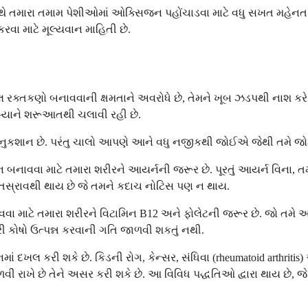
 તમારા તમામ પેશીઓમાં ઓક્સિજન પહોંચાડવા માટે વધુ સખત મહેનત કરી 
રવા માટે મૂલ્યવાન માહિતી છે.
લ રક્તકણો બનાવવાની ક્ષમતાને અવરોધે છે, તેમને ખૂબ ઝડપથી નાશ કરે
મસ્યાને શરૂઆતથી ચલાવી રહી છે.
 નુકશાન છે. પરંતુ ચાલો આપણે આને વધુ નજીકથી જોઈએ જેથી તમે જોઈ શ
 બનાવવા માટે તમારા શરીરને આયર્નની જરૂર છે. પૂરતું આયર્ન વિના, ત
ક્તસ્રાવથી થાય છે જે તમને કદાચ નોટિસ પણ ન થાય.
માટે તમારા શરીરને વિટામિન B12 અને ફોલેટની જરૂર છે. જો તમે આ વિ
ી કોષો ઉત્પન્ન કરવાની ગતિ જાળવી શકતું નથી.
દખલ કરી શકે છે. કિડની રોગ, કેન્સર, સંધિવા (rheumatoid arthritis)
 રાખે છે તેને અસર કરી શકે છે. આ વિવિધ પદ્ધતિઓ દ્વારા થાય છે, જે