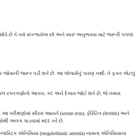
ર્શાવે છે કે તમે સંકળાયેલા છો અને સારું અનુભવવા માટે જરૂરી પગલાં
્વક જોવાની જરૂર પડી શકે છે. આ એલાર્મનું કારણ નથી. તે ફક્ત એટલું
ારા લાલ રક્તકણોનો આકાર, કદ અને દેખાવ જોઈ શકે છે, જે તમારા
 આ પરીક્ષણોમાં સીરમ આયર્ન (serum iron), ફેરિટિન (ferritin) અને
ારણોથી અલગ પાડવામાં મદદ કરે છે.
બ્લાસ્ટિક એનિમિયા (megaloblastic anemia) નામના એનિમિયાના