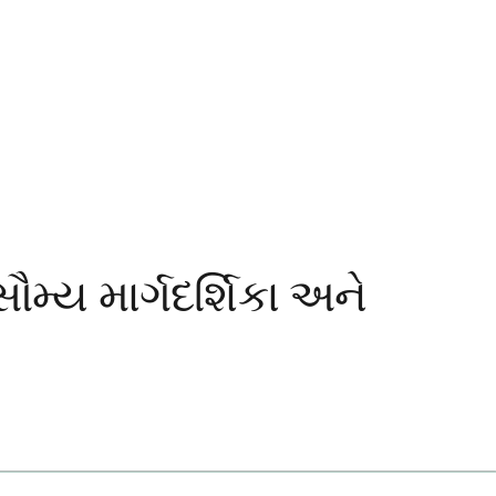
મ્ય માર્ગદર્શિકા અને