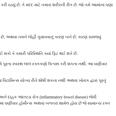
રહ્યું છે. તે મદદ માટે તમારા શરીરની રીત છે. જો તમે આમાંના ઘણા
 છે, અથવા તમને લોહી ગુમાવવાનું કારણ બને છે. કારણ સમજવું
કો કે તમારી પરિસ્થિતિ ક્યાં ફિટ થઈ શકે છે.
મે પૂરતા સ્વસ્થ લાલ રક્તકણો ઉત્પન્ન કરી શકતા નથી. આ ઘણીવાર
ટામિન્સ યોગ્ય રીતે શોષી શકતા નથી અથવા ખોરાક દ્વારા પૂરતું
 અને દાહક આંતરડા રોગ (inflammatory bowel disease) જેવી
માં ઘણીવાર હોર્મોન્સ અથવા બળતરા શામેલ હોય છે જે સામાન્ય રક્ત