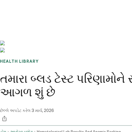
Benchmarks
Stories
FAQ
Sign up / Log in
HEALTH LIBRARY
તમારા બ્લડ ટેસ્ટ પરિણામોને
આગળ શું છે
છેલ્લે અપડેટ કરેલ
3 માર્ચ, 2026
હોમ
આરોગ્ય બ્લોગ
Hematological Lab Results And Anemia Seeking Professional Input