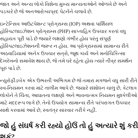
જાત અને અન્ય લોકો વિશેના મુખ્ય માન્યતાઓને ઓળખે છે અને
પડકારે છે જે અનઆરોગ્યપ્રદ પેટર્નને ચલાવે છે.
ઇન્ટેન્સિવ આઉટપેશન્ટ પ્રોગ્રામ્સ (IOP) અથવા પાર્શિયલ
હોસ્પિટલાઇઝેશન પ્રોગ્રામ્સ (PHP) સાપ્તાહિક ઉપચાર કરતાં વધુ
સહાયક પૂરી પાડે છે જ્યારે લક્ષણો ગંભીર હોય પરંતુ સંપૂર્ણ
હોસ્પિટલાઇઝેશનની જરૂર ન હોય. આ પ્રોગ્રામ્સમાં સામાન્ય રીતે
અઠવાડિયામાં અનેક ઉપચાર સત્રો, જૂથ કાર્ય અને મનોચિકિત્સા
દેખરેખનો સમાવેશ થાય છે, જે તમે ઘરે રહેતા હોય ત્યારે તીવ્ર સમર્થન
પૂરું પાડે છે.
ન્યુરોફીડબેક એક ઉભરતી અભિગમ છે જે તમારા મગજને વધુ સારી રીતે
સ્વ-નિયમન કરવા માટે તાલીમ આપે છે. જ્યારે સંશોધન ચાલુ છે, કેટલાક
લોકોને તે ચિંતા, આઘાતના લક્ષણો અને ભાવનાત્મક નિયમન મુશ્કેલીઓ
માટે મદદરૂપ લાગે છે. તેનો ઉપયોગ સામાન્ય રીતે પરંપરાગત ઉપચાર
સાથે કરવામાં આવે છે, સ્વતંત્ર સારવાર તરીકે નહીં.
જો હું સંઘર્ષ કરી રહ્યો હોઉં તો હું અત્યારે શું કરી
શકું?