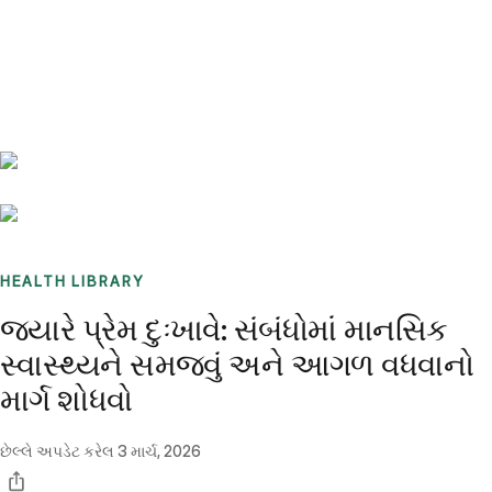
Benchmarks
Stories
FAQ
Sign up / Log in
HEALTH LIBRARY
જ્યારે પ્રેમ દુઃખાવે: સંબંધોમાં માનસિક
સ્વાસ્થ્યને સમજવું અને આગળ વધવાનો
માર્ગ શોધવો
છેલ્લે અપડેટ કરેલ
3 માર્ચ, 2026