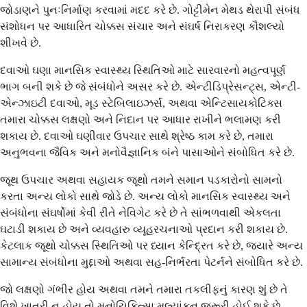
જોડાણને પુનઃનિર્માણ કરવામાં મદદ કરે છે. ગોટ્ટીમેન મેથડ થેરાપી સંબંધ
સંશોધન પર આધારિત ચોક્કસ સંચાર અને સંઘર્ષ નિરાકરણ કૌશલ્યો
શીખવે છે.
દવાઓ ઘણા માનસિક સ્વાસ્થ્ય સ્થિતિઓ માટે સારવારનો મહત્વપૂર્ણ
ભાગ બની શકે છે જે સંબંધોને અસર કરે છે. એન્ટીડિપ્રેસન્ટ્સ, એન્ટી-
એન્ઝાઇટી દવાઓ, મૂડ સ્ટેબિલાઇઝર્સ, અથવા એન્ટિસાયકોટિક્સ
તમારા ચોક્કસ લક્ષણો અને નિદાન પર આધાર રાખીને ભલામણ કરી
શકાય છે. દવાઓ ઘણીવાર ઉપચાર સાથે શ્રેષ્ઠ કામ કરે છે, તમારા
અનુભવના જૈવિક અને મનોવૈજ્ઞાનિક બંને પાસાઓને સંબોધિત કરે છે.
જૂથ ઉપચાર અથવા સહાયક જૂથો તમને સમાન પડકારોનો સામનો
કરતા અન્ય લોકો સાથે જોડે છે. અન્ય લોકો માનસિક સ્વાસ્થ્ય અને
સંબંધોના સંઘર્ષોમાં કેવી રીતે નેવિગેટ કરે છે તે સાંભળવાથી એકલતા
ઘટાડી શકાય છે અને વ્યવહારુ વ્યૂહરચનાઓ પ્રદાન કરી શકાય છે.
કેટલાક જૂથો ચોક્કસ સ્થિતિઓ પર ધ્યાન કેન્દ્રિત કરે છે, જ્યારે અન્ય
સામાન્ય સંબંધોના મુદ્દાઓ અથવા સહ-નિર્ભરતા પેટર્નને સંબોધિત કરે છે.
જો લક્ષણો ગંભીર હોય અથવા તમને તમારા તકલીફનું કારણ શું છે તે
વિશે ખાતરી ન હોય તો મનોચિકિત્સા મૂલ્યાંકન જરૂરી હોઈ શકે છે.