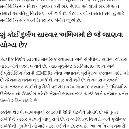
મનોચિકિત્સક નિદાન પ્રદાન કરી શકે છે, દવાઓ લખી શકે છે અને
તમારી પ્રગતિનું નિરીક્ષણ કરી શકે છે. કેટલાક લોકો સતત સલાહ માટે
મનોચિકિત્સક અને ઉપચારક બંનેને જુએ છે.
શું કોઈ દુર્લભ સારવાર અભિગમો છે જે જાણવા
યોગ્ય છે?
કેટલીક વિશેષ સારવાર માનસિક સ્વાસ્થ્ય અને સંબંધોના કાર્યના ચોક્કસ
પાસાઓને લક્ષ્ય બનાવે છે. આઇ મૂવમેન્ટ ડેસેન્સિટાઇઝેશન અને
રીપ્રોસેસિંગ થેરાપી (EMDR) એવા આઘાતને પ્રક્રિયા કરવામાં મદદ કરે
છે જે તમારા વર્તમાન સંબંધોને અસર કરી શકે છે. તે તમારા મગજને
આઘાતજનક યાદોને ફરીથી પ્રોસેસ કરવામાં મદદ કરવા માટે દ્વિપક્ષીય
ઉત્તેજનાનો ઉપયોગ કરે છે, તેમની ભાવનાત્મક ચાર્જ અને વર્તમાન વર્તન
પરની શક્તિ ઘટાડે છે.
સ્કીમા થેરાપી બાળપણમાં રચાયેલી ઊંડી પેટર્નને સંબોધે છે જે પુખ્ત
સંબંધોને અસર કરવાનું ચાલુ રાખે છે. તે વ્યક્તિત્વ વિકારો અને ક્રોનિક
સંબંધોની મુશ્કેલીઓ માટે ખાસ કરીને મદદરૂપ છે. આ અભિગમ તમારી