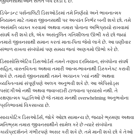
જીવનસાથીઓને સતત બંધ છોડી દે છે.
ડિપેન્ડન્ટ પર્સનાલિટી ડિસઓર્ડરમાં તમે નિર્ણયો અને ભાવનાત્મક
નિયમન માટે તમારા જીવનસાથી પર અત્યંત નિર્ભર બની શકો છો. તમે
અસંમતિ વ્યક્ત કરવામાં અથવા તમારા પોતાના અભિપ્રાયો રાખવામાં
સંઘર્ષ કરી શકો છો, એક અસંતુલિત ગતિશીલતા ઊભી કરો છો જ્યાં
તમારો જીવનસાથી સમાન કરતાં માતા-પિતા જેવો લાગે છે. આ ઘણીવાર
સંભાળ રાખતા સંબંધોમાં પણ સમય જતાં અણગમો ઊભો કરે છે.
ડિસાસોસિએટિવ ડિસઓર્ડર્સ તમને તણાવ દરમિયાન, સંબંધોના સંઘર્ષ
સહિત, વાસ્તવિકતા અથવા તમારી આત્મ-ભાવનાથી ડિસ્કનેક્ટ કરાવી
શકે છે. તમારો જીવનસાથી તમને અચાનક 'ત્યાં નથી' અથવા
વ્યક્તિત્વમાં સંપૂર્ણપણે અલગ અનુભવી શકે છે. આ એપિસોડ્સ
પસંદગીઓ નથી અથવા જવાબદારી ટાળવાના પ્રયાસો નથી. તે
રક્ષણાત્મક પદ્ધતિઓ છે જે તમારા મનથી overwhelming અનુભવોના
પ્રતિભાવમાં વિકસાવ્યા છે.
સાયકોટિક ડિસઓર્ડર્સ, જોકે ઓછા સામાન્ય છે, જ્યારે ભ્રમણા અથવા
મતિભ્રમ તમારા જીવનસાથીને સામેલ કરે છે ત્યારે સંબંધોના
કાર્યપ્રદર્શનને ગંભીરપણે અસર કરી શકે છે. તમે માની શકો છો કે તેઓ