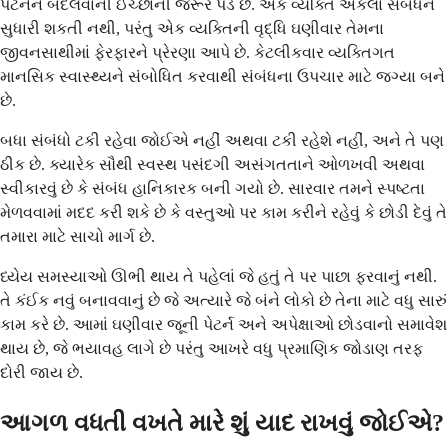
પેટર્નને બદલવાની ઈચ્છાની જરૂર પડે છે. એક વ્યક્તિ એકલા સંબંધને
સુધારી શકતી નથી, પરંતુ એક વ્યક્તિની વૃદ્ધિ ઘણીવાર તેમના
જીવનસાથીમાં ફેરફારને પ્રેરણા આપે છે. કેટલીકવાર વ્યક્તિગત
માનસિક સ્વાસ્થ્યને સંબોધિત કરવાથી સંબંધના ઉપચાર માટે જગ્યા બને
છે.
બધા સંબંધો ટકી રહેવા જોઈએ નહીં અથવા ટકી રહેશે નહીં, અને તે પણ
ઠીક છે. ક્યારેક સૌથી સ્વસ્થ પસંદગી અસંગતતાને ઓળખવી અથવા
સ્વીકારવું છે કે સંબંધ હાનિકારક બની ગયો છે. સારવાર તમને સ્પષ્ટતા
મેળવવામાં મદદ કરી શકે છે કે વસ્તુઓ પર કામ કરીને રહેવું કે છોડી દેવું તે
તમારા માટે સાચો માર્ગ છે.
ધ્યેય સમસ્યાઓ ઊભી થાય તે પહેલાં જે હતું તે પર પાછા ફરવાનું નથી.
તે કંઈક નવું બનાવવાનું છે જે અત્યારે જે બંને લોકો છે તેના માટે વધુ સારું
કામ કરે છે. આમાં ઘણીવાર જૂની પેટર્ન અને અપેક્ષાઓ છોડવાનો સમાવેશ
થાય છે, જે ભયાવહ લાગે છે પરંતુ આખરે વધુ પ્રમાણિક જોડાણ તરફ
દોરી જાય છે.
આગળ વધતી વખતે મારે શું યાદ રાખવું જોઈએ?