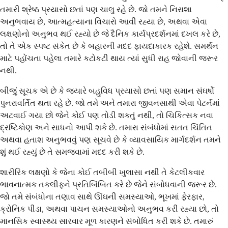
તમારી શ્રેષ્ઠ પ્રયાસો છતાં પણ ચાલુ રહે છે. જો તમને નિરાશા
અનુભવાય છે, આત્મહત્યાના વિચારો આવી રહ્યા છે, અથવા એવા
લક્ષણોનો અનુભવ થઈ રહ્યો છે જે દૈનિક કાર્યપ્રદર્શનમાં દખલ કરે છે,
તો તે એક સ્પષ્ટ સંકેત છે કે બહારની મદદ ફાયદાકારક રહેશે. સમર્થન
માટે પહોંચતા પહેલા તમારે કટોકટી થાય ત્યાં સુધી રાહ જોવાની જરૂર
નથી.
બીજું સૂચક એ છે કે જ્યારે બહુવિધ પ્રયાસો છતાં પણ સમાન સંઘર્ષો
પુનરાવર્તિત થતા રહે છે. જો તમે અને તમારા જીવનસાથી એવા પેટર્નમાં
અટવાઈ ગયા છો જેને કોઈ પણ તોડી શકતું નથી, તો ચિકિત્સક નવા
દ્રષ્ટિકોણ અને સાધનો આપી શકે છે. તમારા સંબંધોમાં સતત ચિંતિત
અથવા હતાશ અનુભવવું પણ સૂચવે છે કે વ્યાવસાયિક માર્ગદર્શન તમને
શું થઈ રહ્યું છે તે સમજવામાં મદદ કરી શકે છે.
શારીરિક લક્ષણો કે જેના કોઈ તબીબી ખુલાસા નથી તે કેટલીકવાર
ભાવનાત્મક તકલીફને પ્રતિબિંબિત કરે છે જેને સંબોધવાની જરૂર છે.
જો તમે સંબંધોના તણાવ સાથે ઊંઘની સમસ્યાઓ, ભૂખમાં ફેરફાર,
ક્રોનિક પીડા, અથવા પાચન સમસ્યાઓનો અનુભવ કરી રહ્યા છો, તો
માનસિક સ્વાસ્થ્ય સારવાર મૂળ કારણને સંબોધિત કરી શકે છે. તમારું