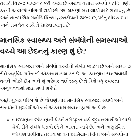
તમારી વિરુદ્ધ ષડયંત્ર કરી રહ્યા છે અથવા તમારા સંબંધો પર ટિપ્પણી
કરતી અવાજો સાંભળી શકો છો. આ લક્ષણો બંને લોકો માટે ભયાવહ છે
અને તાત્કાલિક મનોચિકિત્સા હસ્તક્ષેપની જરૂર છે, પરંતુ યોગ્ય દવા
અને સમર્થન સાથે તે સારવારપાત્ર છે.
માનસિક સ્વાસ્થ્ય અને સંબંધોની સમસ્યાઓ
વચ્ચે આ છેદનનું કારણ શું છે?
માનસિક સ્વાસ્થ્ય અને સંબંધો વચ્ચેનો સંબંધ જટિલ છે અને સામાન્ય
રીતે બહુવિધ પરિબળો એકસાથે કામ કરે છે. આ કારણોને સમજવાથી
તમને ઓછો દોષ અને શું ખરેખર થઈ રહ્યું છે તે વિશે વધુ સ્પષ્ટતા
અનુભવવામાં મદદ મળી શકે છે.
અહીં મુખ્ય પરિબળો છે જે ઘણીવાર માનસિક સ્વાસ્થ્ય સંઘર્ષો અને
સંબંધોની મુશ્કેલીઓ બંને એકસાથે થવામાં ફાળો આપે છે:
બાળપણના જોડાણની પેટર્ન તમે પુખ્ત વયે જીવનસાથીઓ સાથે
કેવી રીતે સંબંધ ધરાવો છો તે આકાર આપે છે, અને અસુરક્ષિત
જોડાણ ઘણીવાર તમારા જીવન દરમિયાન ચિંતા અને સંબંધોના