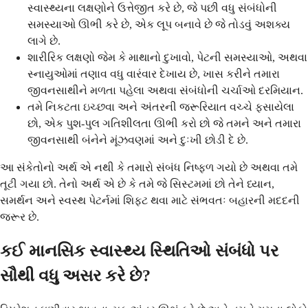
સ્વાસ્થ્યના લક્ષણોને ઉત્તેજીત કરે છે, જે પછી વધુ સંબંધોની
સમસ્યાઓ ઊભી કરે છે, એક લૂપ બનાવે છે જે તોડવું અશક્ય
લાગે છે.
શારીરિક લક્ષણો જેમ કે માથાનો દુખાવો, પેટની સમસ્યાઓ, અથવા
સ્નાયુઓમાં તણાવ વધુ વારંવાર દેખાય છે, ખાસ કરીને તમારા
જીવનસાથીને મળતા પહેલા અથવા સંબંધોની ચર્ચાઓ દરમિયાન.
તમે નિકટતા ઇચ્છવા અને અંતરની જરૂરિયાત વચ્ચે ફસાયેલા
છો, એક પુશ-પુલ ગતિશીલતા ઊભી કરો છો જે તમને અને તમારા
જીવનસાથી બંનેને મૂંઝવણમાં અને દુઃખી છોડી દે છે.
આ સંકેતોનો અર્થ એ નથી કે તમારો સંબંધ નિષ્ફળ ગયો છે અથવા તમે
તૂટી ગયા છો. તેનો અર્થ એ છે કે તમે જે સિસ્ટમમાં છો તેને ધ્યાન,
સમર્થન અને સ્વસ્થ પેટર્નમાં શિફ્ટ થવા માટે સંભવતઃ બહારની મદદની
જરૂર છે.
કઈ માનસિક સ્વાસ્થ્ય સ્થિતિઓ સંબંધો પર
સૌથી વધુ અસર કરે છે?