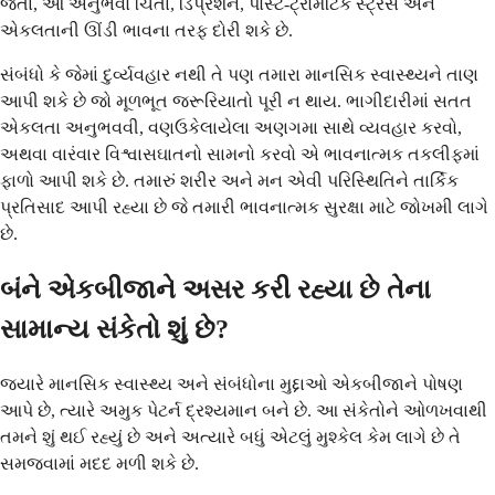
જતાં, આ અનુભવો ચિંતા, ડિપ્રેશન, પોસ્ટ-ટ્રોમેટિક સ્ટ્રેસ અને
એકલતાની ઊંડી ભાવના તરફ દોરી શકે છે.
સંબંધો કે જેમાં દુર્વ્યવહાર નથી તે પણ તમારા માનસિક સ્વાસ્થ્યને તાણ
આપી શકે છે જો મૂળભૂત જરૂરિયાતો પૂરી ન થાય. ભાગીદારીમાં સતત
એકલતા અનુભવવી, વણઉકેલાયેલા અણગમા સાથે વ્યવહાર કરવો,
અથવા વારંવાર વિશ્વાસઘાતનો સામનો કરવો એ ભાવનાત્મક તકલીફમાં
ફાળો આપી શકે છે. તમારું શરીર અને મન એવી પરિસ્થિતિને તાર્કિક
પ્રતિસાદ આપી રહ્યા છે જે તમારી ભાવનાત્મક સુરક્ષા માટે જોખમી લાગે
છે.
બંને એકબીજાને અસર કરી રહ્યા છે તેના
સામાન્ય સંકેતો શું છે?
જ્યારે માનસિક સ્વાસ્થ્ય અને સંબંધોના મુદ્દાઓ એકબીજાને પોષણ
આપે છે, ત્યારે અમુક પેટર્ન દ્રશ્યમાન બને છે. આ સંકેતોને ઓળખવાથી
તમને શું થઈ રહ્યું છે અને અત્યારે બધું એટલું મુશ્કેલ કેમ લાગે છે તે
સમજવામાં મદદ મળી શકે છે.