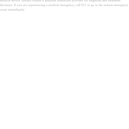
medical advice. Always consult a qualified healthcare provider for diagnosis and treatment
decisions. If you are experiencing a medical emergency, call 911 or go to the nearest emergency
room immediately.