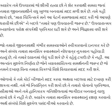
ક્યારેક તમે ઉપચારમાં જે શીખી રહ્યા છો તે શેર કરવાથી સમય જતાં
તમારા જીવનસાથીને વધુ ખુલ્લા બનવામાં મદદ મળી શકે છે. તમે કહી
શકો છો, "મારા ચિકિત્સકે મને આ પેટર્ન સમજવામાં મદદ કરી જે આપણે
ધરાવીએ છીએ" ને બદલે "તમારે પણ ઉપચારની જરૂર છે." ઉપચારાત્મક
ખ્યાલોના પરોક્ષ સંપર્કથી પ્રતિકાર ઘટી શકે છે અને જિજ્ઞાસા વધી શકે
છે.
જો તમારો જીવનસાથી ગંભીર સમસ્યાઓને સ્વીકારવાનો ઇનકાર કરે છે
અને સંબંધ તમારા માનસિક સ્વાસ્થ્યને નોંધપાત્ર નુકસાન પહોંચાડી
રહ્યું છે, તો તમારે ધ્યાનમાં લેવું પડી શકે છે કે રહેવું ટકાઉ છે કે નહીં. આ
અત્યંત મુશ્કેલ નિર્ણય છે જેને વ્યાવસાયિકના સમર્થનની જરૂર છે જે
તમને દબાણ વિના તમારા વિકલ્પો વિશે વિચારવામાં મદદ કરી શકે.
ઓળખો કે તમે કોઈ બીજાને મદદ કરવા અથવા બદલવા માટે દબાણ કરી
શકતા નથી. તમે જે નિયંત્રિત કરી શકો છો તે તમારો પોતાનો પ્રતિભાવ,
સીમાઓ અને તમે હાનિકારક ગતિશીલતામાં ભાગીદાર બનવાનું ચાલુ
રાખો છો કે નહીં તે છે. ક્યારેક તમારા માનસિક સ્વાસ્થ્યનું રક્ષણ કરવાનો
અર્થ સંબંધો વિશે મુશ્કેલ પસંદગીઓ કરવાનો છે.