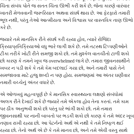
ચિંતા સંબંધ પોતે જ સતત ચિંતા ઊભી કરી શકે છે, જેના કારણે વારંવાર
ખાતરી મેળવવાની જરૂરિયાત અથવા સંઘર્ષ થાય છે. આ ફેરફારો તમારી
ભૂલ નથી, પરંતુ તેઓ આત્મીયતા અને વિશ્વાસ પર વાસ્તવિક તાણ ઊભો
કરે છે.
જ્યારે તમે માનસિક રીતે સંઘર્ષ કરી રહ્યા હોવ, ત્યારે રોજિંદા
ક્રિયાપ્રતિક્રિયાઓ વધુ ભારે લાગી શકે છે. તમે તટસ્થ ટિપ્પણીઓને
ટીકા તરીકે ખોટી રીતે સમજી શકો છો. તમે મુશ્કેલ વાતચીતો ટાળી શકો
છો કારણ કે તમને ખૂબ જ overwhelmed લાગે છે. તમારા જીવનસાથીને
ખબર ન પડી શકે કે તમે કેમ બદલાઈ ગયા છો, અને તમારી પાસે તેને
સમજાવવા માટે હજુ શબ્દો ન પણ હોય. સમજણમાં આ અંતર ઘણીવાર
તમારી વચ્ચેનું અંતર વધારે છે.
એ ઓળખવું મહત્વપૂર્ણ છે કે માનસિક સ્વાસ્થ્યના લક્ષણો સંબંધોમાં
અલગ રીતે દેખાઈ શકે છે જ્યારે તમે એકલા હોવ તેના કરતાં. તમે કામ
પર ઠીક અનુભવી શકો છો પરંતુ ઘરે ભાંગી શકો છો. તમે તમારા
જીવનસાથી પર નાની બાબતો પર ભડકી શકો છો કારણ કે તમે અંદર ખૂબ
તણાવ રાખી રહ્યા છો. આ પેટર્નનો અર્થ એ નથી કે તમે નિષ્ફળ થઈ
રહ્યા છો. તેનો અર્થ એ છે કે તમે માનવ છો, અને તમે એવી વસ્તુ સાથે