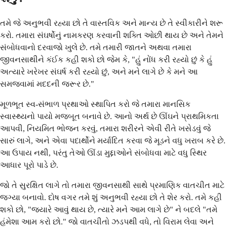
તમે જે અનુભવી રહ્યા છો તે વાસ્તવિક અને માન્ય છે તે સ્વીકારીને શરૂ
કરો. તમારા સંઘર્ષોનું નામકરણ કરવાની શક્તિ ઓછી થાય છે અને તેમને
સંબોધવાનો દરવાજો ખુલે છે. તમે તમારી જાતને અથવા તમારા
જીવનસાથીને કંઈક કહી શકો છો જેમ કે, "હું નોંધ કરી રહ્યો છું કે હું
અત્યારે ખરેખર સંઘર્ષ કરી રહ્યો છું, અને મને લાગે છે કે મને આ
સમજવામાં મદદની જરૂર છે."
મૂળભૂત સ્વ-સંભાળ પ્રથાઓ સ્થાપિત કરો જે તમારા માનસિક
સ્વાસ્થ્યનો પાયો મજબૂત બનાવે છે. આનો અર્થ છે ઊંઘને પ્રાથમિકતા
આપવી, નિયમિત ભોજન કરવું, તમારા શરીરને એવી રીતે ખસેડવું જે
સારું લાગે, અને એવા પદાર્થોને મર્યાદિત કરવા જે મૂડને વધુ ખરાબ કરે છે.
આ ઉપાય નથી, પરંતુ તેઓ ઊંડા મુદ્દાઓને સંબોધવા માટે વધુ સ્થિર
આધાર પૂરો પાડે છે.
જો તે સુરક્ષિત લાગે તો તમારા જીવનસાથી સાથે પ્રમાણિક વાતચીત માટે
જગ્યા બનાવો. દોષ વગર તમે શું અનુભવી રહ્યા છો તે શેર કરો. તમે કહી
શકો છો, "જ્યારે આવું થાય છે, ત્યારે મને આમ લાગે છે" ને બદલે "તમે
હંમેશા આમ કરો છો." જો વાતચીતો ઝડપથી વધે, તો વિરામ લેવા અને