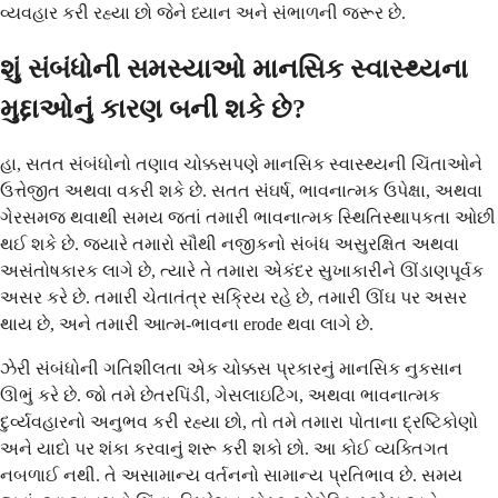
વ્યવહાર કરી રહ્યા છો જેને ધ્યાન અને સંભાળની જરૂર છે.
શું સંબંધોની સમસ્યાઓ માનસિક સ્વાસ્થ્યના
મુદ્દાઓનું કારણ બની શકે છે?
હા, સતત સંબંધોનો તણાવ ચોક્કસપણે માનસિક સ્વાસ્થ્યની ચિંતાઓને
ઉત્તેજીત અથવા વકરી શકે છે. સતત સંઘર્ષ, ભાવનાત્મક ઉપેક્ષા, અથવા
ગેરસમજ થવાથી સમય જતાં તમારી ભાવનાત્મક સ્થિતિસ્થાપકતા ઓછી
થઈ શકે છે. જ્યારે તમારો સૌથી નજીકનો સંબંધ અસુરક્ષિત અથવા
અસંતોષકારક લાગે છે, ત્યારે તે તમારા એકંદર સુખાકારીને ઊંડાણપૂર્વક
અસર કરે છે. તમારી ચેતાતંત્ર સક્રિય રહે છે, તમારી ઊંઘ પર અસર
થાય છે, અને તમારી આત્મ-ભાવના erode થવા લાગે છે.
ઝેરી સંબંધોની ગતિશીલતા એક ચોક્કસ પ્રકારનું માનસિક નુકસાન
ઊભું કરે છે. જો તમે છેતરપિંડી, ગેસલાઇટિંગ, અથવા ભાવનાત્મક
દુર્વ્યવહારનો અનુભવ કરી રહ્યા છો, તો તમે તમારા પોતાના દ્રષ્ટિકોણો
અને યાદો પર શંકા કરવાનું શરૂ કરી શકો છો. આ કોઈ વ્યક્તિગત
નબળાઈ નથી. તે અસામાન્ય વર્તનનો સામાન્ય પ્રતિભાવ છે. સમય