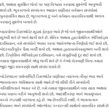
છો, અથવા સુરક્ષિત લોકો પર પણ વિશ્વાસ કરવામાં મુશ્કેલી અનુભવી
શકો છો. ભૂતકાળનો સંબંધગત આઘાત ઘણીવાર વર્તમાન સંબંધોમાં
પુનરાવર્તિત થાય છે, ભૂતકાળના દુઃખને વર્તમાન વાસ્તવિકતાથી અલગ
કરવાનું મુશ્કેલ બનાવે છે.
બાયપોલર ડિસઓર્ડર મૂડમાં ફેરફાર લાવે છે જે બંને જીવનસાથીઓને
મૂંઝવી શકે છે અને થાકી શકે છે. મેનિક અથવા હાઇપોમેનિક એપિસોડ્સ
દરમિયાન, તમે સંબંધોને અસર કરતા આવેગજન્ય નિર્ણયો લઈ શકો છો,
બેદરકારીપૂર્વક પૈસા ખર્ચી શકો છો, અથવા હાયપરસેક્સ્યુઅલ બની શકો
છો. ડિપ્રેસિવ એપિસોડ્સ દરમિયાન, તમે સંપૂર્ણપણે દૂર થઈ શકો છો.
તમારા જીવનસાથીને એવું લાગી શકે છે કે તેઓ ચેતવણી વિના તમારા
જુદા જુદા સંસ્કરણો સાથે સંબંધ ધરાવે છે.
બોર્ડરલાઇન પર્સનાલિટી ડિસઓર્ડર ઘણીવાર ત્યાગના તીવ્ર ભય અને
ભાવનાત્મક અસ્થિરતા સાથે આવે છે જે સીધી રીતે સંબંધોની
ગતિશીલતાને અસર કરે છે. તમે તમારા જીવનસાથીને બધા સારા અથવા
બધા ખરાબ તરીકે અનુભવી શકો છો, આદર્શીકરણ અને અવમૂલ્યન
વચ્ચે ઝડપથી બદલાતા રહે છે. આ છેતરપિંડી નથી. તે ભાવનાત્મક
નિયમન અને સંબંધોની ઑબ્જેક્ટ કન્સ્ટન્સી સાથેનો વાસ્તવિક સંઘર્ષ છે