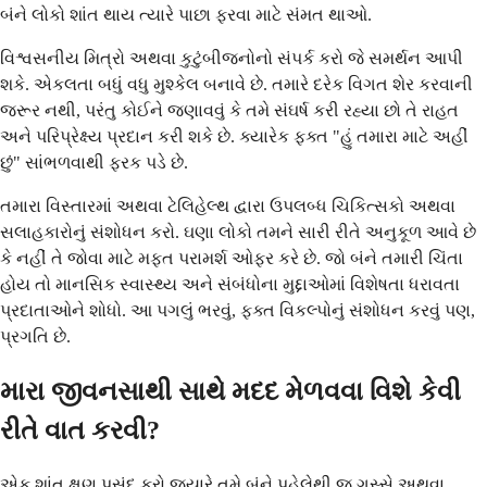
બંને લોકો શાંત થાય ત્યારે પાછા ફરવા માટે સંમત થાઓ.
વિશ્વસનીય મિત્રો અથવા કુટુંબીજનોનો સંપર્ક કરો જે સમર્થન આપી
શકે. એકલતા બધું વધુ મુશ્કેલ બનાવે છે. તમારે દરેક વિગત શેર કરવાની
જરૂર નથી, પરંતુ કોઈને જણાવવું કે તમે સંઘર્ષ કરી રહ્યા છો તે રાહત
અને પરિપ્રેક્ષ્ય પ્રદાન કરી શકે છે. ક્યારેક ફક્ત "હું તમારા માટે અહીં
છું" સાંભળવાથી ફરક પડે છે.
તમારા વિસ્તારમાં અથવા ટેલિહેલ્થ દ્વારા ઉપલબ્ધ ચિકિત્સકો અથવા
સલાહકારોનું સંશોધન કરો. ઘણા લોકો તમને સારી રીતે અનુકૂળ આવે છે
કે નહીં તે જોવા માટે મફત પરામર્શ ઓફર કરે છે. જો બંને તમારી ચિંતા
હોય તો માનસિક સ્વાસ્થ્ય અને સંબંધોના મુદ્દાઓમાં વિશેષતા ધરાવતા
પ્રદાતાઓને શોધો. આ પગલું ભરવું, ફક્ત વિકલ્પોનું સંશોધન કરવું પણ,
પ્રગતિ છે.
મારા જીવનસાથી સાથે મદદ મેળવવા વિશે કેવી
રીતે વાત કરવી?
એક શાંત ક્ષણ પસંદ કરો જ્યારે તમે બંને પહેલેથી જ ગુસ્સે અથવા