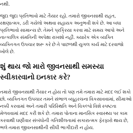
નથી.
જુદા જુદા પ્રતિભાવો માટે તૈયાર રહો. તમારો જીવનસાથી રાહત,
રક્ષણાત્મક, ડરી ગયેલો અથવા સહાયક અનુભવી શકે છે. આ બધા
પ્રતિભાવો સામાન્ય છે. તેમને પ્રક્રિયા કરવા માટે સમય આપો અને
તાત્કાલિક સંમતિની અપેક્ષા રાખશો નહીં. ક્યારેક એક વ્યક્તિ
વ્યક્તિગત ઉપચાર શરૂ કરે છે તે પાછળથી યુગલ કાર્ય માટે દરવાજો
ખોલે છે.
શું થાય જો મારો જીવનસાથી સમસ્યા
સ્વીકારવાનો ઇનકાર કરે?
તમારો જીવનસાથી તૈયાર ન હોય તો પણ તમે તમારા માટે મદદ લઈ શકો
છો. વ્યક્તિગત ઉપચાર તમને સંભાળ વ્યૂહરચના વિકસાવવામાં, સીમાઓ
નક્કી કરવામાં અને તમારી પરિસ્થિતિ અને વિકલ્પો વિશે સ્પષ્ટતા
મેળવવામાં મદદ કરી શકે છે. તમારા પોતાના માનસિક સ્વાસ્થ્ય પર કામ
કરવાથી ઘણીવાર સંબંધોની ગતિશીલતામાં સકારાત્મક ફેરફારો થાય છે,
ભલે તમારા જીવનસાથીની સીધી ભાગીદારી ન હોય.