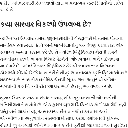
શરીર ઘણીવાર શારીરિક લક્ષણો દ્વારા ભાવનાત્મક જરૂરિયાતોનો સંકેત
આપે છે.
કયા સારવાર વિકલ્પો ઉપલબ્ધ છે?
વ્યક્તિગત ઉપચાર તમારા જીવનસાથીની ગેરહાજરીમાં તમારા પોતાના
માનસિક સ્વાસ્થ્ય, પેટર્ન અને જરૂરિયાતોનું અન્વેષણ કરવા માટે એક
સલામત જગ્યા પ્રદાન કરે છે. કોગ્નિટિવ બિહેવિયરલ થેરાપી તમને
તકલીફમાં ફાળો આપતા વિચાર પેટર્નને ઓળખવામાં અને બદલવામાં
મદદ કરે છે. ડાયલેક્ટિકલ બિહેવિયર થેરાપી ભાવનાત્મક નિયમન
કૌશલ્યો શીખવે છે જે ખાસ કરીને તીવ્ર ભાવનાત્મક પ્રતિક્રિયાઓ માટે
મદદરૂપ છે. સાયકોડાયનેમિક થેરાપી ભૂતકાળના અનુભવો વર્તમાન
સંબંધોની પેટર્નને કેવી રીતે આકાર આપે છે તેનું અન્વેષણ કરે છે.
યુગલ ઉપચાર અથવા સંબંધ સલાહ સીધા જીવનસાથીઓ વચ્ચેની
ગતિશીલતાને સંબોધે છે. એક કુશળ યુગલ ચિકિત્સક કોઈ પક્ષ લેશે નહીં
પરંતુ બંને લોકોને વધુ અસરકારક રીતે વાતચીત કરવામાં અને
એકબીજાના અનુભવોને સમજવામાં મદદ કરશે. ઇમોશનલી ફોકસ્ડ
થેરાપી જીવનસાથીઓને ભાવનાત્મક રીતે ફરીથી જોડવામાં અને સુરક્ષિત