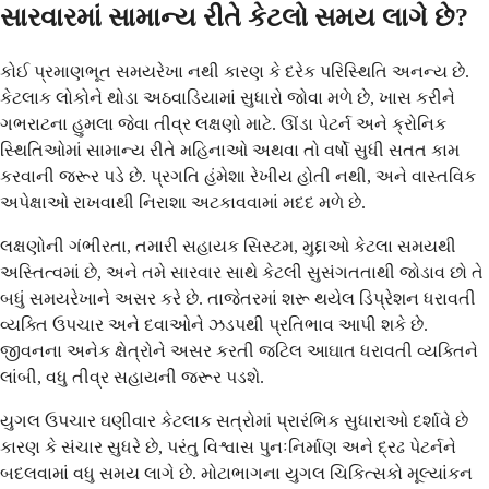
સારવારમાં સામાન્ય રીતે કેટલો સમય લાગે છે?
કોઈ પ્રમાણભૂત સમયરેખા નથી કારણ કે દરેક પરિસ્થિતિ અનન્ય છે.
કેટલાક લોકોને થોડા અઠવાડિયામાં સુધારો જોવા મળે છે, ખાસ કરીને
ગભરાટના હુમલા જેવા તીવ્ર લક્ષણો માટે. ઊંડા પેટર્ન અને ક્રોનિક
સ્થિતિઓમાં સામાન્ય રીતે મહિનાઓ અથવા તો વર્ષો સુધી સતત કામ
કરવાની જરૂર પડે છે. પ્રગતિ હંમેશા રેખીય હોતી નથી, અને વાસ્તવિક
અપેક્ષાઓ રાખવાથી નિરાશા અટકાવવામાં મદદ મળે છે.
લક્ષણોની ગંભીરતા, તમારી સહાયક સિસ્ટમ, મુદ્દાઓ કેટલા સમયથી
અસ્તિત્વમાં છે, અને તમે સારવાર સાથે કેટલી સુસંગતતાથી જોડાવ છો તે
બધું સમયરેખાને અસર કરે છે. તાજેતરમાં શરૂ થયેલ ડિપ્રેશન ધરાવતી
વ્યક્તિ ઉપચાર અને દવાઓને ઝડપથી પ્રતિભાવ આપી શકે છે.
જીવનના અનેક ક્ષેત્રોને અસર કરતી જટિલ આઘાત ધરાવતી વ્યક્તિને
લાંબી, વધુ તીવ્ર સહાયની જરૂર પડશે.
યુગલ ઉપચાર ઘણીવાર કેટલાક સત્રોમાં પ્રારંભિક સુધારાઓ દર્શાવે છે
કારણ કે સંચાર સુધરે છે, પરંતુ વિશ્વાસ પુનઃનિર્માણ અને દ્રઢ પેટર્નને
બદલવામાં વધુ સમય લાગે છે. મોટાભાગના યુગલ ચિકિત્સકો મૂલ્યાંકન