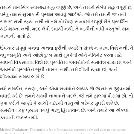
તમારું માનસિક સ્વાસ્થ્ય મહત્વપૂર્ણ છે, અને તમારો સંબંધ મહત્વપૂર્ણ છે,
પરંતુ તમારું સુખાકારી પ્રથમ આવવું જોઈએ. જો તમે તમારી જાતની
સંભાળ રાખી રહ્યા નથી તો તમે કોઈપણ સંબંધમાં સંપૂર્ણ રીતે પ્રદર્શિત
થઈ શકતા નથી. મદદ લેવી સ્વાર્થી નથી. તે બાકીની બધી વસ્તુઓ કામ
કરવાની પાયો છે.
ઉપચાર સંપૂર્ણ બનવા અથવા ફરીથી ક્યારેય સંઘર્ષ ન કરવા વિશે નથી. તે
વધુ જાગૃતિ અને ઓછો દુઃખ સાથે મુશ્કેલીઓને નેવિગેટ કરવા માટે
સાધનો વિકસાવવા વિશે છે. પ્રગતિમાં અવરોધોનો સમાવેશ થાય છે, અને
અવરોધો પ્રગતિને ભૂંસી નાખતા નથી. તમે શીખી રહ્યા છો, અને
શીખવામાં સમય લાગે છે.
તમે સમર્થન, કરુણા, અને એવા સંબંધોને લાયક છો જે તમારા જીવનમાં
વધારો કરે છે, તમને થકવી નાખવાને બદલે. જો તમે હાલમાં પીડામાં છો, તો
કૃપા કરીને જાણો કે સાચી મદદથી વસ્તુઓ ખરેખર સુધરી શકે છે.
સમર્થન તરફ પ્રથમ પગલું ભરવું હિંમતવાન છે, અને તમારે આ એકલા
કરવાની જરૂર નથી.
Medical Disclaimer:
This article is for informational purposes only and does not constitute