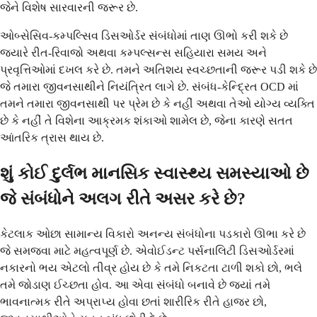
જેને વિશેષ સારવારની જરૂર છે.
ઓબ્સેસિવ-કમ્પલ્સિવ ડિસઓર્ડર સંબંધોમાં તાણ ઊભો કરી શકે છે
જ્યારે રીત-રિવાજો અથવા કમ્પલ્સન્સ સહિયારા સમય અને
પ્રવૃત્તિઓમાં દખલ કરે છે. તમને અતિશય સ્વચ્છતાની જરૂર પડી શકે છે
જે તમારા જીવનસાથીને નિયંત્રિત લાગે છે. સંબંધ-કેન્દ્રિત OCD માં
તમને તમારા જીવનસાથી પર પ્રેમ છે કે નહીં અથવા તેઓ યોગ્ય વ્યક્તિ
છે કે નહીં તે વિશેના આક્રમક શંકાઓ શામેલ છે, જેના કારણે સતત
આંતરિક ત્રાસ થાય છે.
શું કોઈ દુર્લભ માનસિક સ્વાસ્થ્ય સમસ્યાઓ છે
જે સંબંધોને અલગ રીતે અસર કરે છે?
કેટલાક ઓછા સામાન્ય વિકારો અનન્ય સંબંધોના પડકારો ઊભા કરે છે
જે સમજવા માટે મહત્વપૂર્ણ છે. એવોઈડન્ટ પર્સનાલિટી ડિસઓર્ડરમાં
નકારનો ભય એટલો તીવ્ર હોય છે કે તમે નિકટતા ટાળી શકો છો, ભલે
તમે જોડાણ ઈચ્છતા હોવ. આ એવા સંબંધો બનાવે છે જ્યાં તમે
ભાવનાત્મક રીતે અપ્રાપ્ય હોવા છતાં શારીરિક રીતે હાજર છો,