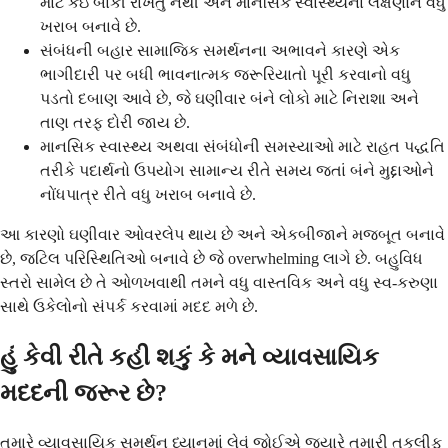
માટે કંઇ બાકી રાખતું નથી અને માનસિક સ્વાસ્થ્યના લક્ષણોને વધુ
ખરાબ બનાવે છે.
સંબંધની બહાર સામાજિક સમર્થનના અભાવને કારણે એક
ભાગીદારી પર બધી ભાવનાત્મક જરૂરિયાતો પૂરી કરવાનો વધુ
પડતો દબાણ આવે છે, જે ઘણીવાર બંને લોકો માટે નિરાશા અને
તાણ તરફ દોરી જાય છે.
માનસિક સ્વાસ્થ્ય અથવા સંબંધોની સમસ્યાઓ માટે રાહત પદ્ધતિ
તરીકે પદાર્થનો ઉપયોગ સામાન્ય રીતે સમય જતાં બંને મુદ્દાઓને
નોંધપાત્ર રીતે વધુ ખરાબ બનાવે છે.
આ કારણો ઘણીવાર ઓવરલેપ થાય છે અને એકબીજાને મજબૂત બનાવે
છે, જટિલ પરિસ્થિતિઓ બનાવે છે જે overwhelming લાગે છે. બહુવિધ
સ્તરો સામેલ છે તે ઓળખવાથી તમને વધુ વાસ્તવિક અને વધુ સ્વ-કરુણા
સાથે ઉકેલોનો સંપર્ક કરવામાં મદદ મળે છે.
હું કેવી રીતે કહી શકું કે મને વ્યાવસાયિક
મદદની જરૂર છે?
તમારે વ્યાવસાયિક સમર્થન ધ્યાનમાં લેવું જોઈએ જ્યારે તમારી તકલીફ