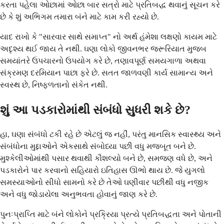
કરતા પહેલા ઓછામાં ઓછા બાર સત્રો માટે પ્રતિબદ્ધ થવાનું સૂચન કરે
છે કે શું અભિગમ તમારા બંને માટે કામ કરી રહ્યો છે.
યાદ રાખો કે "સારવાર સાથે સમાપ્ત" નો અર્થ હંમેશા લક્ષણો કાયમ માટે
અદૃશ્ય થઈ જાય તે નથી. ઘણા લોકો જીવનભર જરૂરિયાત મુજબ
સમયાંતરે ઉપચારનો ઉપયોગ કરે છે, તણાવપૂર્ણ સમયગાળા અથવા
સંક્રમણ દરમિયાન પાછા ફરે છે. સતત જાળવણી કાર્ય સામાન્ય અને
સ્વસ્થ છે, નિષ્ફળતાનો સંકેત નથી.
શું આ પડકારોમાંથી સંબંધો સુધરી શકે છે?
હા, ઘણા સંબંધો ટકી રહે છે એટલું જ નહીં, પરંતુ માનસિક સ્વાસ્થ્ય અને
સંબંધોના મુદ્દાઓને એકસાથે સંબોધ્યા પછી વધુ મજબૂત બને છે.
મુશ્કેલીઓમાંથી પસાર થવાથી કૌશલ્યો બને છે, સમજણ વધે છે, અને
પડકારોને પાર કરવાનો સહિયારો ઇતિહાસ ઊભો થાય છે. જે યુગલો
સમસ્યાઓનો સીધો સામનો કરે છે તેઓ ઘણીવાર પછીથી વધુ નજીક
અને વધુ જોડાયેલા અનુભવતા હોવાનું જાણ કરે છે.
પુનઃપ્રાપ્તિ માટે બંને લોકોને પ્રક્રિયા પ્રત્યે પ્રતિબદ્ધતા અને પોતાની