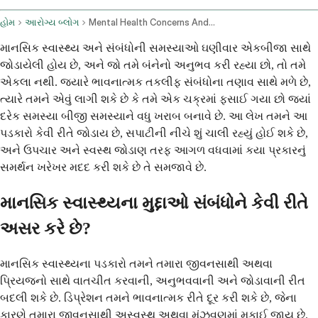
હોમ
આરોગ્ય બ્લોગ
Mental Health Concerns And Relationship Issues Support And Treatment
માનસિક સ્વાસ્થ્ય અને સંબંધોની સમસ્યાઓ ઘણીવાર એકબીજા સાથે
જોડાયેલી હોય છે, અને જો તમે બંનેનો અનુભવ કરી રહ્યા છો, તો તમે
એકલા નથી. જ્યારે ભાવનાત્મક તકલીફ સંબંધોના તણાવ સાથે મળે છે,
ત્યારે તમને એવું લાગી શકે છે કે તમે એક ચક્રમાં ફસાઈ ગયા છો જ્યાં
દરેક સમસ્યા બીજી સમસ્યાને વધુ ખરાબ બનાવે છે. આ લેખ તમને આ
પડકારો કેવી રીતે જોડાય છે, સપાટીની નીચે શું ચાલી રહ્યું હોઈ શકે છે,
અને ઉપચાર અને સ્વસ્થ જોડાણ તરફ આગળ વધવામાં કયા પ્રકારનું
સમર્થન ખરેખર મદદ કરી શકે છે તે સમજાવે છે.
માનસિક સ્વાસ્થ્યના મુદ્દાઓ સંબંધોને કેવી રીતે
અસર કરે છે?
માનસિક સ્વાસ્થ્યના પડકારો તમને તમારા જીવનસાથી અથવા
પ્રિયજનો સાથે વાતચીત કરવાની, અનુભવવાની અને જોડાવાની રીત
બદલી શકે છે. ડિપ્રેશન તમને ભાવનાત્મક રીતે દૂર કરી શકે છે, જેના
કારણે તમારા જીવનસાથી અસ્વસ્થ અથવા મૂંઝવણમાં મુકાઈ જાય છે.