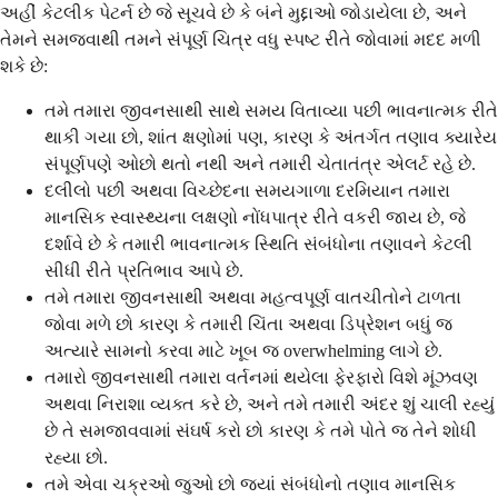
અહીં કેટલીક પેટર્ન છે જે સૂચવે છે કે બંને મુદ્દાઓ જોડાયેલા છે, અને
તેમને સમજવાથી તમને સંપૂર્ણ ચિત્ર વધુ સ્પષ્ટ રીતે જોવામાં મદદ મળી
શકે છે:
તમે તમારા જીવનસાથી સાથે સમય વિતાવ્યા પછી ભાવનાત્મક રીતે
થાકી ગયા છો, શાંત ક્ષણોમાં પણ, કારણ કે અંતર્ગત તણાવ ક્યારેય
સંપૂર્ણપણે ઓછો થતો નથી અને તમારી ચેતાતંત્ર એલર્ટ રહે છે.
દલીલો પછી અથવા વિચ્છેદના સમયગાળા દરમિયાન તમારા
માનસિક સ્વાસ્થ્યના લક્ષણો નોંધપાત્ર રીતે વકરી જાય છે, જે
દર્શાવે છે કે તમારી ભાવનાત્મક સ્થિતિ સંબંધોના તણાવને કેટલી
સીધી રીતે પ્રતિભાવ આપે છે.
તમે તમારા જીવનસાથી અથવા મહત્વપૂર્ણ વાતચીતોને ટાળતા
જોવા મળે છો કારણ કે તમારી ચિંતા અથવા ડિપ્રેશન બધું જ
અત્યારે સામનો કરવા માટે ખૂબ જ overwhelming લાગે છે.
તમારો જીવનસાથી તમારા વર્તનમાં થયેલા ફેરફારો વિશે મૂંઝવણ
અથવા નિરાશા વ્યક્ત કરે છે, અને તમે તમારી અંદર શું ચાલી રહ્યું
છે તે સમજાવવામાં સંઘર્ષ કરો છો કારણ કે તમે પોતે જ તેને શોધી
રહ્યા છો.
તમે એવા ચક્રઓ જુઓ છો જ્યાં સંબંધોનો તણાવ માનસિક