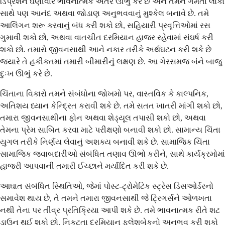
ડિપ્રેશન ઘણીવાર ભાવનાત્મક અંતર ઊભું કરે છે અને તમને ગમતા લોકો
સાથે પણ આનંદ અથવા જોડાણ અનુભવવાનું મુશ્કેલ બનાવે છે. તમે
આલિંગન શરૂ કરવાનું બંધ કરી શકો છો, સહિયારી પ્રવૃત્તિઓમાં રસ
ગુમાવી શકો છો, અથવા વાતચીત દરમિયાન હાજર રહેવામાં સંઘર્ષ કરી
શકો છો. તમારો જીવનસાથી આને નકાર તરીકે અર્થઘટન કરી શકે છે
જ્યારે તે હકીકતમાં તમારી બીમારીનું લક્ષણ છે. આ ગેરસમજ બંને બાજુ
દુઃખ ઊભું કરે છે.
ચિંતાના વિકારો તમને સંબંધોના જોખમો પર, વાસ્તવિક કે કાલ્પનિક,
અતિશય ધ્યાન કેન્દ્રિત કરાવી શકે છે. તમે સતત ખાતરી માંગી શકો છો,
તમારા જીવનસાથીના ફોન અથવા શેડ્યૂલ તપાસી શકો છો, અથવા
તેમના પ્રેમ સાબિત કરવા માટે પરીક્ષણો બનાવી શકો છો. સામાન્ય ચિંતા
યુગલ તરીકે નિર્ણય લેવાનું અશક્ય બનાવી શકે છે. સામાજિક ચિંતા
સામાજિક જવાબદારીઓ સંબંધિત તણાવ ઊભો કરીને, સાથે કાર્યક્રમોમાં
હાજરી આપવાની તમારી ઈચ્છાને મર્યાદિત કરી શકે છે.
આઘાત સંબંધિત સ્થિતિઓ, જેમાં પોસ્ટ-ટ્રોમેટિક સ્ટ્રેસ ડિસઓર્ડરનો
સમાવેશ થાય છે, તે તમને તમારા જીવનસાથી જે ટ્રિગર્સને ઓળખતા
નથી તેના પર તીવ્ર પ્રતિક્રિયા આપી શકે છે. તમે ભાવનાત્મક રીતે શટ
ડાઉન થઈ શકો છો, નિકટતા દરમિયાન ફ્લેશબેકનો અનુભવ કરી શકો