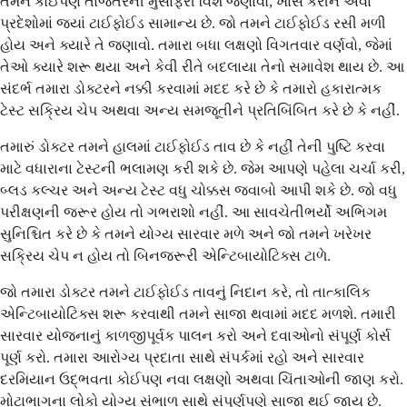
તેમને કોઈપણ તાજેતરની મુસાફરી વિશે જણાવો, ખાસ કરીને એવા
પ્રદેશોમાં જ્યાં ટાઈફોઈડ સામાન્ય છે. જો તમને ટાઈફોઈડ રસી મળી
હોય અને ક્યારે તે જણાવો. તમારા બધા લક્ષણો વિગતવાર વર્ણવો, જેમાં
તેઓ ક્યારે શરૂ થયા અને કેવી રીતે બદલાયા તેનો સમાવેશ થાય છે. આ
સંદર્ભ તમારા ડોક્ટરને નક્કી કરવામાં મદદ કરે છે કે તમારો હકારાત્મક
ટેસ્ટ સક્રિય ચેપ અથવા અન્ય સમજૂતીને પ્રતિબિંબિત કરે છે કે નહીં.
તમારું ડોક્ટર તમને હાલમાં ટાઈફોઈડ તાવ છે કે નહીં તેની પુષ્ટિ કરવા
માટે વધારાના ટેસ્ટની ભલામણ કરી શકે છે. જેમ આપણે પહેલા ચર્ચા કરી,
બ્લડ કલ્ચર અને અન્ય ટેસ્ટ વધુ ચોક્કસ જવાબો આપી શકે છે. જો વધુ
પરીક્ષણની જરૂર હોય તો ગભરાશો નહીં. આ સાવચેતીભર્યો અભિગમ
સુનિશ્ચિત કરે છે કે તમને યોગ્ય સારવાર મળે અને જો તમને ખરેખર
સક્રિય ચેપ ન હોય તો બિનજરૂરી એન્ટિબાયોટિક્સ ટાળે.
જો તમારા ડોક્ટર તમને ટાઈફોઈડ તાવનું નિદાન કરે, તો તાત્કાલિક
એન્ટિબાયોટિક્સ શરૂ કરવાથી તમને સાજા થવામાં મદદ મળશે. તમારી
સારવાર યોજનાનું કાળજીપૂર્વક પાલન કરો અને દવાઓનો સંપૂર્ણ કોર્સ
પૂર્ણ કરો. તમારા આરોગ્ય પ્રદાતા સાથે સંપર્કમાં રહો અને સારવાર
દરમિયાન ઉદ્ભવતા કોઈપણ નવા લક્ષણો અથવા ચિંતાઓની જાણ કરો.
મોટાભાગના લોકો યોગ્ય સંભાળ સાથે સંપૂર્ણપણે સાજા થઈ જાય છે.