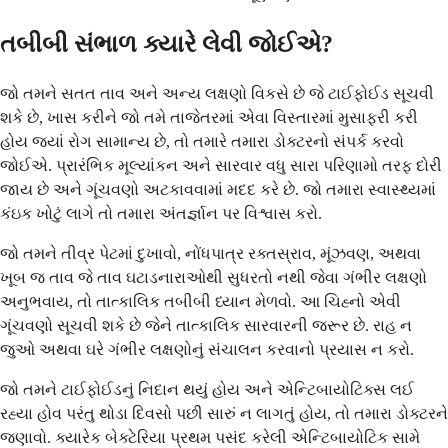
તબીબી સંભાળ ક્યારે લેવી જોઈએ?
જો તમને સતત તાવ અને અન્ય લક્ષણો વિકસે છે જે ટાઈફોઈડ સૂચવી
શકે છે, ખાસ કરીને જો તમે તાજેતરમાં એવા વિસ્તારમાં મુસાફરી કરી
હોય જ્યાં રોગ સામાન્ય છે, તો તમારે તમારા ડોક્ટરનો સંપર્ક કરવો
જોઈએ. પ્રારંભિક મૂલ્યાંકન અને સારવાર વધુ સારા પરિણામો તરફ દોરી
જાય છે અને ગૂંચવણો અટકાવવામાં મદદ કરે છે. જો તમારા સ્વાસ્થ્યમાં
કંઇક ખોટું લાગે તો તમારા અંતર્જ્ઞાન પર વિશ્વાસ કરો.
જો તમને તીવ્ર પેટમાં દુખાવો, નોંધપાત્ર રક્તસ્રાવ, મૂંઝવણ, અથવા
ખૂબ જ તાવ જે તાવ ઘટાડનારાઓથી સુધરતો નથી જેવા ગંભીર લક્ષણો
અનુભવાય, તો તાત્કાલિક તબીબી ધ્યાન મેળવો. આ ચિહ્નો એવી
ગૂંચવણો સૂચવી શકે છે જેને તાત્કાલિક સારવારની જરૂર છે. રાહ ન
જુઓ અથવા ઘરે ગંભીર લક્ષણોનું સંચાલન કરવાનો પ્રયાસ ન કરો.
જો તમને ટાઈફોઈડનું નિદાન થયું હોય અને એન્ટિબાયોટિક્સ લઈ
રહ્યા હોવ પરંતુ થોડા દિવસો પછી સારું ન લાગતું હોય, તો તમારા ડોક્ટરને
જણાવો. ક્યારેક બેક્ટેરિયા પ્રથમ પસંદ કરેલી એન્ટિબાયોટિક સામે