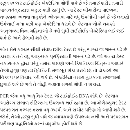
સ્ટૂલ કલ્ચર ટાઈફોઈડ બેક્ટેરિયા શોધી શકે છે જે તમારું શરીર તમારી
પાચનતંત્ર દ્વારા બહાર કાઢી રહ્યું છે. આ ટેસ્ટ બીમારીના પાછળના
તબક્કામાં અથવા વાહકોને ઓળખવા માટે વધુ ઉપયોગી બને છે જે લક્ષણો
ઉકેલાઈ ગયા પછી પણ બેક્ટેરિયા ધરાવે છે. કેટલાક લોકો લક્ષણો
અનુભવ્યા વિના મહિનાઓ કે વર્ષો સુધી ટાઈફોઈડ બેક્ટેરિયા લઈ જઈ
શકે છે અને ફેલાવી શકે છે.
બોન મેરો કલ્ચર સૌથી સંવેદનશીલ ટેસ્ટ છે પરંતુ ભાગ્યે જ જરૂર પડે છે
કારણ કે તેને વધુ આક્રમક પ્રક્રિયાની જરૂર પડે છે. જો અન્ય ટેસ્ટ
નકારાત્મક હોય પરંતુ તમારા લક્ષણો અને ક્લિનિકલ ચિત્રના આધારે
તેઓ હજી પણ ટાઈફોઈડની મજબૂત શંકા ધરાવે છે, તો ડોકટરો આ
વિકલ્પ પર વિચાર કરી શકે છે. બેક્ટેરિયા તમારા હાડકાના મજ્જામાં
છુપાઈ શકે છે ભલે તે લોહી અથવા મળમાં શોધી ન શકાય.
PCR જેવા વધુ આધુનિક ટેસ્ટ, જે ટાઈફોઈડ DNA શોધે છે, કેટલાક
આરોગ્ય સંભાળ સેટિંગ્સમાં ઉપલબ્ધ થઈ રહ્યા છે. આ મોલેક્યુલર ટેસ્ટ
પરંપરાગત કલ્ચર કરતાં વધુ ઝડપી અને સચોટ પરિણામો આપી શકે છે.
જોકે, તેઓ હજી સુધી બધે જ વ્યાપકપણે ઉપલબ્ધ નથી અને પરંપરાગત
પરીક્ષણ પદ્ધતિઓ કરતાં વધુ મોંઘા હોઈ શકે છે.