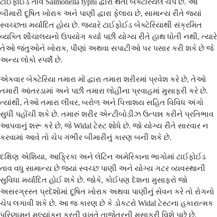
ટાઈફોઈડ તાવ Salmonella typhi દ્વારા થતો બેક્ટેરિયલ ચેપ છે. આ
બીમારી દૂષિત ખોરાક અને પાણી દ્વારા ફેલાય છે, સામાન્ય રીતે જ્યાં
સ્વચ્છતા મર્યાદિત હોય છે. જ્યારે ટાઈફોઈડ બેક્ટેરિયાથી સંક્રમિત
વ્યક્તિ શૌચાલયનો ઉપયોગ કર્યા પછી યોગ્ય રીતે હાથ ધોતી નથી, ત્યારે
તેઓ જંતુઓને ખોરાક, પીણાં અથવા સપાટીઓ પર પસાર કરી શકે છે જે
અન્ય લોકો સ્પર્શે છે.
એકવાર બેક્ટેરિયા તમારા મોં દ્વારા તમારા શરીરમાં પ્રવેશ કરે છે, તેઓ
તમારી આંતરડામાં અને પછી તમારા લોહીના પ્રવાહમાં મુસાફરી કરે છે.
ત્યાંથી, તેઓ તમારા લીવર, બરોળ અને પિત્તાશય સહિત વિવિધ અંગો
સુધી પહોંચી શકે છે. તમારું શરીર એન્ટીબોડીઝ ઉત્પન્ન કરીને પ્રતિભાવ
આપવાનું શરૂ કરે છે, જે Widal ટેસ્ટ શોધે છે. જો યોગ્ય રીતે સારવાર ન
કરવામાં આવે તો ચેપ ગંભીર બીમારીનું કારણ બની શકે છે.
દક્ષિણ એશિયા, આફ્રિકા અને લેટિન અમેરિકાના ભાગોમાં ટાઈફોઈડ
તાવ વધુ સામાન્ય છે જ્યાં સ્વચ્છ પાણી અને યોગ્ય ગટર વ્યવસ્થાની
સુવિધા મર્યાદિત હોઈ શકે છે. જોકે, કોઈપણ દેશના મુસાફરો જો
અસરગ્રસ્ત પ્રદેશોમાં દૂષિત ખોરાક અથવા પાણીનું સેવન કરે તો રોગનો
ચેપ લગાવી શકે છે. આ જ કારણ છે કે ડોકટરો Widal ટેસ્ટના હકારાત્મક
પરિણામનું મૂલ્યાંકન કરતી વખતે તાજેતરની મુસાફરી વિશે પૂછે છે.