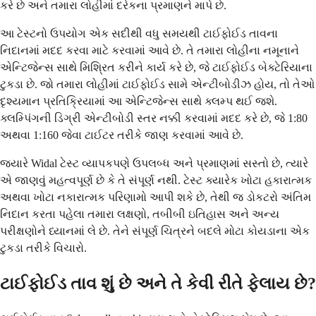
કરે છે અને તમારા લોહીમાં દરેકના પ્રમાણને માપે છે.
આ ટેસ્ટનો ઉપયોગ એક સદીથી વધુ સમયથી ટાઈફોઈડ તાવના
નિદાનમાં મદદ કરવા માટે કરવામાં આવે છે. તે તમારા લોહીના નમૂનાને
એન્ટિજેન્સ સાથે મિશ્રિત કરીને કાર્ય કરે છે, જે ટાઈફોઈડ બેક્ટેરિયાના
ટુકડા છે. જો તમારા લોહીમાં ટાઈફોઈડ સામે એન્ટીબોડીઝ હોય, તો તેઓ
દૃશ્યમાન પ્રતિક્રિયામાં આ એન્ટિજેન્સ સાથે ક્લમ્પ થઈ જશે.
ક્લમ્પિંગની ડિગ્રી એન્ટીબોડી સ્તર નક્કી કરવામાં મદદ કરે છે, જે 1:80
અથવા 1:160 જેવા ટાઈટર તરીકે જાણ કરવામાં આવે છે.
જ્યારે Widal ટેસ્ટ વ્યાપકપણે ઉપલબ્ધ અને પ્રમાણમાં સસ્તો છે, ત્યારે
એ જાણવું મહત્વપૂર્ણ છે કે તે સંપૂર્ણ નથી. ટેસ્ટ ક્યારેક ખોટા હકારાત્મક
અથવા ખોટા નકારાત્મક પરિણામો આપી શકે છે, તેથી જ ડોકટરો અંતિમ
નિદાન કરતા પહેલા તમારા લક્ષણો, તબીબી ઇતિહાસ અને અન્ય
પરીક્ષણોને ધ્યાનમાં લે છે. તેને સંપૂર્ણ ચિત્રને બદલે મોટા કોયડાના એક
ટુકડા તરીકે વિચારો.
ટાઈફોઈડ તાવ શું છે અને તે કેવી રીતે ફેલાય છે?