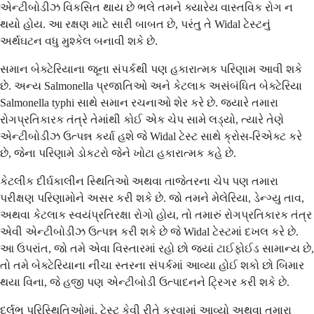
એન્ટીબોડીઝ વિકસિત થાય છે ભલે તમને ક્યારેય વાસ્તવિક રોગ ન
થયો હોય. આ રક્ષણ માટે સારી બાબત છે, પરંતુ તે Widal ટેસ્ટનું
અર્થઘટન વધુ મુશ્કેલ બનાવી શકે છે.
સમાન બેક્ટેરિયાના જૂના સંપર્કથી પણ હકારાત્મક પરિણામ આવી શકે
છે. અન્ય Salmonella પ્રજાતિઓ અને કેટલાક અસંબંધિત બેક્ટેરિયા
Salmonella typhi સાથે સમાન રચનાઓ શેર કરે છે. જ્યારે તમારા
રોગપ્રતિકારક તંત્રે તેમાંથી કોઈ એક ચેપ સામે લડ્યો, ત્યારે તેણે
એન્ટીબોડીઝ ઉત્પન્ન કર્યા હશે જે Widal ટેસ્ટ સાથે ક્રોસ-રિએક્ટ કરે
છે, જેના પરિણામે ડોકટરો જેને ખોટા હકારાત્મક કહે છે.
કેટલીક દીર્ઘકાલીન સ્થિતિઓ અથવા તાજેતરના ચેપ પણ તમારા
પરીક્ષણ પરિણામોને અસર કરી શકે છે. જો તમને મેલેરિયા, ડેન્ગ્યુ તાવ,
અથવા કેટલાક સ્વયંપ્રતિરક્ષા રોગો હોય, તો તમારું રોગપ્રતિકારક તંત્ર
એવી એન્ટીબોડીઝ ઉત્પન્ન કરી શકે છે જે Widal ટેસ્ટમાં દખલ કરે છે.
આ ઉપરાંત, જો તમે એવા વિસ્તારમાં રહો છો જ્યાં ટાઈફોઈડ સામાન્ય છે,
તો તમે બેક્ટેરિયાના નીચા સ્તરના સંપર્કમાં આવ્યા હોઈ શકો છો બિમાર
થયા વિના, જે હજી પણ એન્ટીબોડી ઉત્પાદનને ટ્રિગર કરી શકે છે.
દુર્લભ પરિસ્થિતિઓમાં, ટેસ્ટ કેવી રીતે કરવામાં આવ્યો અથવા તમારા