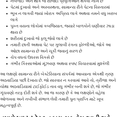
નબળાઈ અને થાક જે રોજિંદા પ્રવૃત્તિઓને થકવી નાખે છે
પેટમાં દુખાવો અને અસ્વસ્થતા, સામાન્ય રીતે પેટના વિસ્તારમાં
ભૂખ ન લાગવી જ્યાં ખોરાક અપ્રિય લાગે અથવા તમને વધુ ખરાબ
લાગે
પુખ્ત વયના લોકોમાં કબજિયાત, જ્યારે બાળકોને ઘણીવાર ઝાડા
થાય છે
શરીરમાં દુખાવો જે ફ્લૂ જેવો લાગે છે
તમારી છાતી અથવા પેટ પર ગુલાબી રંગના ફોલ્લીઓ, જોકે આ
ઓછા સામાન્ય છે અને ચૂકી જવાનું સરળ છે
ચેપ વધતાં ઉધરસ વિકસે છે
ગંભીર કિસ્સાઓમાં મૂંઝવણ અથવા સ્પષ્ટ વિચારવામાં મુશ્કેલી
આ લક્ષણો સામાન્ય રીતે બેક્ટેરિયાના સંપર્કમાં આવ્યાના એકથી ત્રણ
અઠવાડિયા પછી દેખાય છે. જો સારવાર ન કરવામાં આવે તો, ત્રીજા અને
ચોથા અઠવાડિયામાં ટાઈફોઈડ તાવ વધુ ગંભીર બની શકે છે, જે ગંભીર
ગૂંચવણો તરફ દોરી શકે છે. આ જ કારણ છે કે આ લક્ષણોને વહેલા
ઓળખવા અને તબીબી સંભાળ લેવી તમારી પુનઃપ્રાપ્તિ માટે ખૂબ
મહત્વપૂર્ણ છે.