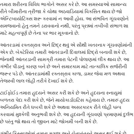
તમારા શરીરના વિવિધ ભાગોને અસર કરે છે. આ સમસ્યાઓ સામાન્ય
રીતે બીમારીના ત્રીજા કે ચોથા અઠવાડિયામાં વિકસિત થાય છે જો
એન્ટિબાયોટિક્સ શરૂ કરવામાં ન આવી હોય. આ સંભવિત ગૂંચવણોને
સમજવાનો હેતુ તમને ડરાવવાનો નથી, પરંતુ પ્રશ્નમાં તબીબી સંભાળ શા
માટે મહત્વપૂર્ણ છે તેના પર ભાર મૂકવાનો છે.
આંતરડામાં રક્તસ્રાવ અને છિદ્ર થવું એ સૌથી ખતરનાક ગૂંચવણોમાંની
એક છે. બેક્ટેરિયા તમારી આંતરડાની દિવાલમાં છિદ્રો બનાવી શકે છે,
જેનાથી આંતરડાની સામગ્રી તમારા પેટની પોલાણમાં લીક થાય છે. આ
ગંભીર પીડાનું કારણ બને છે અને સમારકામ માટે તાત્કાલિક સર્જરીની
જરૂર પડે છે. આંતરડામાંથી રક્તસ્રાવ કાળા, ડામર જેવા મળ અથવા
તેજસ્વી લાલ લોહી તરીકે દેખાઈ શકે છે.
ટાઈફોઈડ તમારા હૃદયને અસર કરી શકે છે અને હૃદયના સ્નાયુમાં
બળતરા પેદા કરી શકે છે, જેને માયોકાર્ડાઇટિસ કહેવાય છે. તમારું હૃદય
અનિયમિત રીતે ધબકી શકે છે અથવા અસરકારક રીતે લોહી પમ્પ
કરવામાં મુશ્કેલી અનુભવી શકે છે. આ હૃદયની ગૂંચવણો પ્રમાણમાં દુર્લભ
છે પરંતુ જો થાય તો જીવન માટે જોખમી બની શકે છે.
ગંભીર કિસ્સાઓમાં તમારા મગજ અને ચેતાતંત્રને અસર થઈ શકે છે.