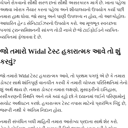
ચેપને રોકવાનો સૌથી સરળ છતાં સૌથી અસરકારક માર્ગ છે. ખાતા પહેલા
અથવા ખોરાક તૈયાર કરતા પહેલા અને શૌચાલયનો ઉપયોગ કર્યા પછી
તમારા હાથ ધોવા. જો સાબુ અને પાણી ઉપલબ્ધ ન હોય, તો આલ્કોહોલ-
આધારિત હેન્ડ સેનિટાઈઝરનો ઉપયોગ કરો. આ મૂળભૂત સ્વચ્છતા
પગલાં ટ્રાન્સમિશનની સાંકળ તોડી નાખે છે જે ટાઈફોઈડને વ્યક્તિ-
વ્યક્તિમાં ફેલાવવા દે છે.
જો તમારો Widal ટેસ્ટ હકારાત્મક આવે તો શું
કરવું?
જો તમારો Widal ટેસ્ટ હકારાત્મક આવે, તો પ્રથમ પગલું એ છે કે તમારા
ડોક્ટર સાથે શાંતિપૂર્ણ વાતચીત કરવી કે તમારી ચોક્કસ પરિસ્થિતિમાં તેનો
શું અર્થ થાય છે. તમારા ડોક્ટર તમારા લક્ષણો, મુસાફરીનો ઇતિહાસ,
રસીકરણની સ્થિતિ અને તમે ક્યાં રહો છો તે ધ્યાનમાં લઈને પરિણામોનું
સચોટ અર્થઘટન કરશે. હકારાત્મક ટેસ્ટ તપાસ માટેનો પ્રારંભિક બિંદુ છે,
જરૂરી નથી કે અંતિમ નિદાન હોય.
તમારી સંબંધિત બધી માહિતી તમારા આરોગ્ય પ્રદાતા સાથે શેર કરો.