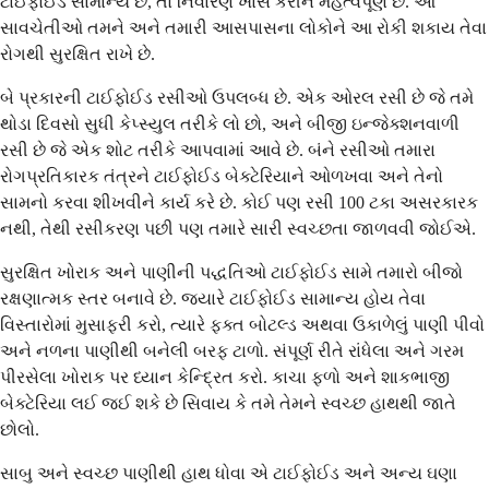
ટાઈફોઈડ સામાન્ય છે, તો નિવારણ ખાસ કરીને મહત્વપૂર્ણ છે. આ
સાવચેતીઓ તમને અને તમારી આસપાસના લોકોને આ રોકી શકાય તેવા
રોગથી સુરક્ષિત રાખે છે.
બે પ્રકારની ટાઈફોઈડ રસીઓ ઉપલબ્ધ છે. એક ઓરલ રસી છે જે તમે
થોડા દિવસો સુધી કેપ્સ્યુલ તરીકે લો છો, અને બીજી ઇન્જેક્શનવાળી
રસી છે જે એક શોટ તરીકે આપવામાં આવે છે. બંને રસીઓ તમારા
રોગપ્રતિકારક તંત્રને ટાઈફોઈડ બેક્ટેરિયાને ઓળખવા અને તેનો
સામનો કરવા શીખવીને કાર્ય કરે છે. કોઈ પણ રસી 100 ટકા અસરકારક
નથી, તેથી રસીકરણ પછી પણ તમારે સારી સ્વચ્છતા જાળવવી જોઈએ.
સુરક્ષિત ખોરાક અને પાણીની પદ્ધતિઓ ટાઈફોઈડ સામે તમારો બીજો
રક્ષણાત્મક સ્તર બનાવે છે. જ્યારે ટાઈફોઈડ સામાન્ય હોય તેવા
વિસ્તારોમાં મુસાફરી કરો, ત્યારે ફક્ત બોટલ્ડ અથવા ઉકાળેલું પાણી પીવો
અને નળના પાણીથી બનેલી બરફ ટાળો. સંપૂર્ણ રીતે રાંધેલા અને ગરમ
પીરસેલા ખોરાક પર ધ્યાન કેન્દ્રિત કરો. કાચા ફળો અને શાકભાજી
બેક્ટેરિયા લઈ જઈ શકે છે સિવાય કે તમે તેમને સ્વચ્છ હાથથી જાતે
છોલો.
સાબુ અને સ્વચ્છ પાણીથી હાથ ધોવા એ ટાઈફોઈડ અને અન્ય ઘણા