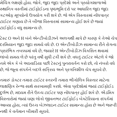
મેચિંગ લક્ષણો હોય. જોકે, જુદા જુદા પ્રદેશો અને પ્રયોગશાળાઓ
સ્થાનિક વસ્તીમાં ટાઈફોઈડના પૃષ્ઠભૂમિ દરો પર આધારિત જુદા જુદા
કટઓફ મૂલ્યોનો ઉપયોગ કરી શકે છે. જે એક વિસ્તારમાં નોંધપાત્ર
ટાઈટર ગણાય છે તે બીજા વિસ્તારમાં સામાન્ય હોઈ શકે છે જ્યાં
ટાઈફોઈડ વધુ સામાન્ય છે.
ટેસ્ટ O અને H બંને એન્ટીબોડીઝને અલગથી માપે છે કારણ કે તેઓ ચેપ
દરમિયાન જુદા જુદા સમયે વધે છે. O એન્ટીબોડીઝ સામાન્ય રીતે રોગના
પ્રારંભિક તબક્કામાં વધે છે, જ્યારે H એન્ટીબોડીઝ વિકસિત થવામાં
લાંબો સમય લે છે પરંતુ વર્ષો સુધી ટકી શકે છે. વધતું ટાઈટર એટલે કે જો
તમે એક કે બે અઠવાડિયા પછી ટેસ્ટનું પુનરાવર્તન કરો છો, તો નંબરો વધે
છે, જે જૂના સંપર્કને બદલે સક્રિય અને પ્રગતિશીલ ચેપ સૂચવે છે.
તમારું ડોક્ટર તમારા ટાઈટર સ્તરની તમારા ભૌગોલિક વિસ્તાર માટેના
લાક્ષણિક રેન્જ સાથે સરખામણી કરશે. એવા પ્રદેશોમાં જ્યાં ટાઈફોઈડ
દુર્લભ છે, મધ્યમ રીતે ઉચ્ચ ટાઈટર પણ નોંધપાત્ર હોઈ શકે છે. એંડમિક
વિસ્તારોમાં જ્યાં ઘણા લોકો જીવનભર ટાઈફોઈડ બેક્ટેરિયાના સંપર્કમાં
આવ્યા હોય, ત્યાં ઉચ્ચ બેઝલાઇન ટાઈટર સામાન્ય હોય છે અને જરૂરી
નથી કે વર્તમાન બીમારી સૂચવે.