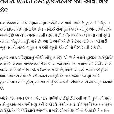
તમારો Widal ટેસ્ટ હકારાત્મક કેમ આવી શકે
છે?
ધન Widal ટેસ્ટ પરિણામ ઘણા કારણોસર આવી શકે છે, હાલમાં સક્રિય
ટાઈફોઈડ ચેપ હોવા ઉપરાંત. તમારું રોગપ્રતિકારક તંત્ર એન્ટીબોડીઝ
બનાવે છે જે ચેપ અથવા રસીકરણ પછી મહિનાઓ અથવા તો વર્ષો સુધી
તમારા લોહીમાં રહી શકે છે. આનો અર્થ એ છે કે ટેસ્ટ વર્તમાન બીમારી
સૂચવવાને બદલે જૂના સંપર્કથી જૂની એન્ટીબોડીઝ શોધી શકે છે.
હકારાત્મક પરિણામનું સૌથી સીધું કારણ એ છે કે તમને હાલમાં ટાઈફોઈડ
તાવ છે અથવા તાજેતરમાં તેમાંથી સાજા થયા છો. તમારા શરીરે ચેપ સામે
લડવા માટે એન્ટીબોડીઝ ઉત્પન્ન કર્યા છે, અને આ હવે તમારા લોહીમાં
શોધી શકાય તેવા છે. જો તમને ટાઈફોઈડ તાવ જેવા લક્ષણો સાથે
હકારાત્મક ટેસ્ટ હોય, તો આ સક્રિય ચેપની સંભાવનાને મજબૂત બનાવે
છે.
જોકે, જો તમને છેલ્લા કેટલાક વર્ષોમાં ટાઈફોઈડ રસી મળી હોય તો પણ
તમે હકારાત્મક પરીક્ષણ કરી શકો છો. રસી તમારા રોગપ્રતિકારક તંત્રને
ટાઈફોઈડ બેક્ટેરિયાને ઓળખવા માટે શીખવે છે, જેનો અર્થ છે કે તમને