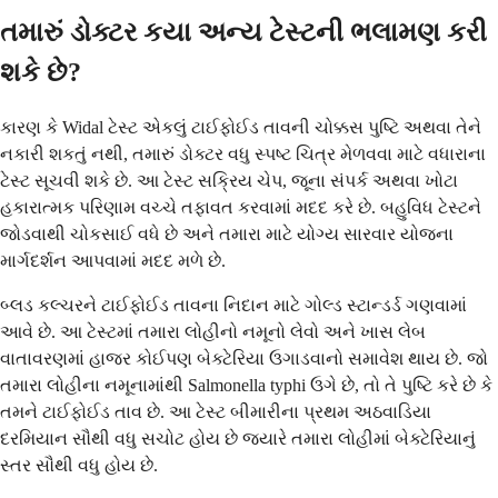
તમારું ડોક્ટર કયા અન્ય ટેસ્ટની ભલામણ કરી
શકે છે?
કારણ કે Widal ટેસ્ટ એકલું ટાઈફોઈડ તાવની ચોક્કસ પુષ્ટિ અથવા તેને
નકારી શકતું નથી, તમારું ડોક્ટર વધુ સ્પષ્ટ ચિત્ર મેળવવા માટે વધારાના
ટેસ્ટ સૂચવી શકે છે. આ ટેસ્ટ સક્રિય ચેપ, જૂના સંપર્ક અથવા ખોટા
હકારાત્મક પરિણામ વચ્ચે તફાવત કરવામાં મદદ કરે છે. બહુવિધ ટેસ્ટને
જોડવાથી ચોકસાઈ વધે છે અને તમારા માટે યોગ્ય સારવાર યોજના
માર્ગદર્શન આપવામાં મદદ મળે છે.
બ્લડ કલ્ચરને ટાઈફોઈડ તાવના નિદાન માટે ગોલ્ડ સ્ટાન્ડર્ડ ગણવામાં
આવે છે. આ ટેસ્ટમાં તમારા લોહીનો નમૂનો લેવો અને ખાસ લેબ
વાતાવરણમાં હાજર કોઈપણ બેક્ટેરિયા ઉગાડવાનો સમાવેશ થાય છે. જો
તમારા લોહીના નમૂનામાંથી Salmonella typhi ઉગે છે, તો તે પુષ્ટિ કરે છે કે
તમને ટાઈફોઈડ તાવ છે. આ ટેસ્ટ બીમારીના પ્રથમ અઠવાડિયા
દરમિયાન સૌથી વધુ સચોટ હોય છે જ્યારે તમારા લોહીમાં બેક્ટેરિયાનું
સ્તર સૌથી વધુ હોય છે.