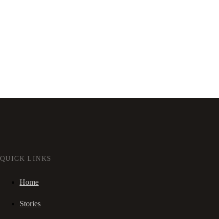
QUICK LINKS
Home
Stories