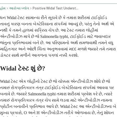
હોમ
આરોગ્ય બ્લોગ
Positive Widal Test Understanding Typhoid Fever Diagnosis
ધન Widal ટેસ્ટ સામાન્ય રીતે સૂચવે છે કે તમારા શરીરમાં ટાઈફોઈડ
તાવનું કારણ બનતા બેક્ટેરિયાના સંપર્કમાં આવ્યું છે, પરંતુ તેનો અર્થ એ
નથી કે તમને હાલમાં સક્રિય ચેપ છે. આ ટેસ્ટ તમારા લોહીમાં
એન્ટીબોડીઝ માપે છે જે Salmonella typhi, ટાઈફોઈડ માટે જવાબદાર
જંતુના પ્રતિભાવમાં બને છે. આ પરિણામનો અર્થ સમજવાથી તમને વધુ
માહિતગાર અને ઓછી ચિંતા અનુભવવામાં મદદ મળશે જ્યારે તમે તમારા
ડોક્ટર સાથે મળીને આગળના પગલાં નક્કી કરશો.
Widal ટેસ્ટ શું છે?
Widal ટેસ્ટ એક લોહીનો ટેસ્ટ છે જે ચોક્કસ એન્ટીબોડીઝ શોધે છે જે
તમારું રોગપ્રતિકારક તંત્ર ટાઈફોઈડ બેક્ટેરિયાના સંપર્કમાં આવવા પર
બનાવે છે. જ્યારે Salmonella typhi તમારા શરીરમાં પ્રવેશ કરે છે, ત્યારે
તમારું રોગપ્રતિકારક તંત્ર ચેપ સામે લડવા માટે એન્ટીબોડીઝ નામના
પ્રોટીન બનાવીને પ્રતિભાવ આપે છે. Widal ટેસ્ટ આ એન્ટીબોડીઝના બે
મુખ્ય પ્રકારો, O અને H એન્ટીબોડીઝ તરીકે ઓળખાય છે, તેનું શોધન