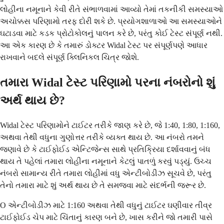
લોહીના નમૂનાને કેવી રીતે સંભાળવામાં આવ્યો તેમાં તકનીકી સમસ્યાઓ
અચોક્કસ પરિણામો તરફ દોરી શકે છે. પ્રયોગશાળાઓ આ સમસ્યાઓને
ઘટાડવા માટે કડક પ્રોટોકોલનું પાલન કરે છે, પરંતુ કોઈ ટેસ્ટ સંપૂર્ણ નથી.
આ એક કારણ છે કે તમારું ડોક્ટર Widal ટેસ્ટ પર સંપૂર્ણપણે આધાર
રાખવાને બદલે સંપૂર્ણ ક્લિનિકલ ચિત્ર જોશે.
તમારા Widal ટેસ્ટ પરિણામો પરના નંબરોનો શું
અર્થ થાય છે?
Widal ટેસ્ટ પરિણામોને ટાઈટર તરીકે જાણ કરે છે, જે 1:40, 1:80, 1:160,
અથવા તેથી વધુના ગુણોત્તર તરીકે વ્યક્ત થાય છે. આ નંબરો તમને
જણાવે છે કે ટાઈફોઈડ એન્ટિજેન્સ સાથે પ્રતિક્રિયા દર્શાવવાનું બંધ
થાય તે પહેલાં તમારા લોહીના નમૂનાને કેટલું પાતળું કરવું પડ્યું. ઉચ્ચ
નંબરો સામાન્ય રીતે તમારા લોહીમાં વધુ એન્ટીબોડીઝ સૂચવે છે, પરંતુ
તેનો તમારા માટે શું અર્થ થાય છે તે સમજવા માટે સંદર્ભની જરૂર છે.
O એન્ટીબોડીઝ માટે 1:160 અથવા તેથી વધુનું ટાઈટર ઘણીવાર તીવ્ર
ટાઈફોઈડ ચેપ માટે ચિંતાનું કારણ બને છે, ખાસ કરીને જો તમારી પાસે