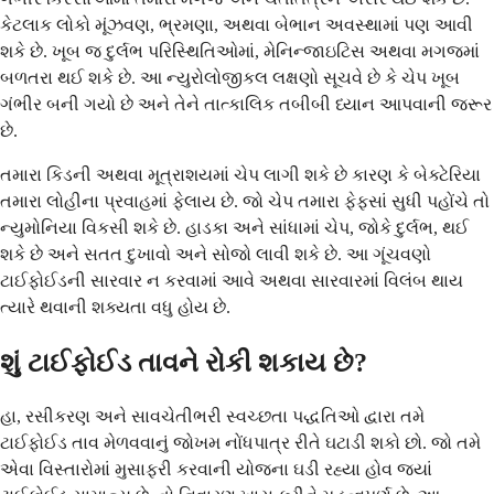
કેટલાક લોકો મૂંઝવણ, ભ્રમણા, અથવા બેભાન અવસ્થામાં પણ આવી
શકે છે. ખૂબ જ દુર્લભ પરિસ્થિતિઓમાં, મેનિન્જાઇટિસ અથવા મગજમાં
બળતરા થઈ શકે છે. આ ન્યુરોલોજીકલ લક્ષણો સૂચવે છે કે ચેપ ખૂબ
ગંભીર બની ગયો છે અને તેને તાત્કાલિક તબીબી ધ્યાન આપવાની જરૂર
છે.
તમારા કિડની અથવા મૂત્રાશયમાં ચેપ લાગી શકે છે કારણ કે બેક્ટેરિયા
તમારા લોહીના પ્રવાહમાં ફેલાય છે. જો ચેપ તમારા ફેફસાં સુધી પહોંચે તો
ન્યુમોનિયા વિકસી શકે છે. હાડકા અને સાંધામાં ચેપ, જોકે દુર્લભ, થઈ
શકે છે અને સતત દુખાવો અને સોજો લાવી શકે છે. આ ગૂંચવણો
ટાઈફોઈડની સારવાર ન કરવામાં આવે અથવા સારવારમાં વિલંબ થાય
ત્યારે થવાની શક્યતા વધુ હોય છે.
શું ટાઈફોઈડ તાવને રોકી શકાય છે?
હા, રસીકરણ અને સાવચેતીભરી સ્વચ્છતા પદ્ધતિઓ દ્વારા તમે
ટાઈફોઈડ તાવ મેળવવાનું જોખમ નોંધપાત્ર રીતે ઘટાડી શકો છો. જો તમે
એવા વિસ્તારોમાં મુસાફરી કરવાની યોજના ઘડી રહ્યા હોવ જ્યાં