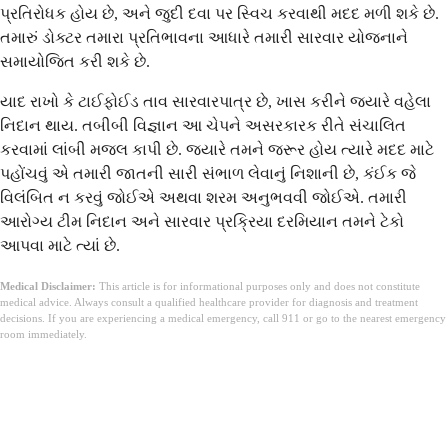
પ્રતિરોધક હોય છે, અને જુદી દવા પર સ્વિચ કરવાથી મદદ મળી શકે છે.
તમારું ડોક્ટર તમારા પ્રતિભાવના આધારે તમારી સારવાર યોજનાને
સમાયોજિત કરી શકે છે.
યાદ રાખો કે ટાઈફોઈડ તાવ સારવારપાત્ર છે, ખાસ કરીને જ્યારે વહેલા
નિદાન થાય. તબીબી વિજ્ઞાન આ ચેપને અસરકારક રીતે સંચાલિત
કરવામાં લાંબી મજલ કાપી છે. જ્યારે તમને જરૂર હોય ત્યારે મદદ માટે
પહોંચવું એ તમારી જાતની સારી સંભાળ લેવાનું નિશાની છે, કંઈક જે
વિલંબિત ન કરવું જોઈએ અથવા શરમ અનુભવવી જોઈએ. તમારી
આરોગ્ય ટીમ નિદાન અને સારવાર પ્રક્રિયા દરમિયાન તમને ટેકો
આપવા માટે ત્યાં છે.
Medical Disclaimer:
This article is for informational purposes only and does not constitute
medical advice. Always consult a qualified healthcare provider for diagnosis and treatment
decisions. If you are experiencing a medical emergency, call 911 or go to the nearest emergency
room immediately.