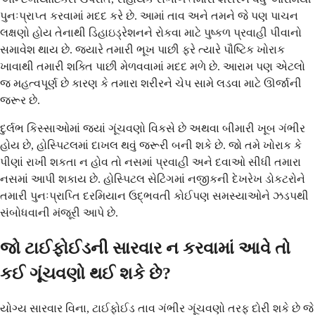
પુનઃપ્રાપ્ત કરવામાં મદદ કરે છે. આમાં તાવ અને તમને જે પણ પાચન
લક્ષણો હોય તેનાથી ડિહાઇડ્રેશનને રોકવા માટે પુષ્કળ પ્રવાહી પીવાનો
સમાવેશ થાય છે. જ્યારે તમારી ભૂખ પાછી ફરે ત્યારે પૌષ્ટિક ખોરાક
ખાવાથી તમારી શક્તિ પાછી મેળવવામાં મદદ મળે છે. આરામ પણ એટલો
જ મહત્વપૂર્ણ છે કારણ કે તમારા શરીરને ચેપ સામે લડવા માટે ઊર્જાની
જરૂર છે.
દુર્લભ કિસ્સાઓમાં જ્યાં ગૂંચવણો વિકસે છે અથવા બીમારી ખૂબ ગંભીર
હોય છે, હોસ્પિટલમાં દાખલ થવું જરૂરી બની શકે છે. જો તમે ખોરાક કે
પીણાં રાખી શકતા ન હોવ તો નસમાં પ્રવાહી અને દવાઓ સીધી તમારા
નસમાં આપી શકાય છે. હોસ્પિટલ સેટિંગમાં નજીકની દેખરેખ ડોકટરોને
તમારી પુનઃપ્રાપ્તિ દરમિયાન ઉદ્ભવતી કોઈપણ સમસ્યાઓને ઝડપથી
સંબોધવાની મંજૂરી આપે છે.
જો ટાઈફોઈડની સારવાર ન કરવામાં આવે તો
કઈ ગૂંચવણો થઈ શકે છે?
યોગ્ય સારવાર વિના, ટાઈફોઈડ તાવ ગંભીર ગૂંચવણો તરફ દોરી શકે છે જે