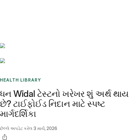
Benchmarks
Stories
FAQ
Sign up / Log in
HEALTH LIBRARY
ધન Widal ટેસ્ટનો ખરેખર શું અર્થ થાય
છે? ટાઈફોઈડ નિદાન માટે સ્પષ્ટ
માર્ગદર્શિકા
છેલ્લે અપડેટ કરેલ
3 માર્ચ, 2026