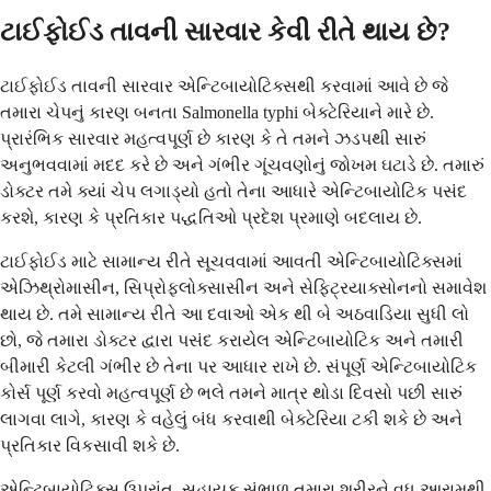
ટાઈફોઈડ તાવની સારવાર કેવી રીતે થાય છે?
ટાઈફોઈડ તાવની સારવાર એન્ટિબાયોટિક્સથી કરવામાં આવે છે જે
તમારા ચેપનું કારણ બનતા Salmonella typhi બેક્ટેરિયાને મારે છે.
પ્રારંભિક સારવાર મહત્વપૂર્ણ છે કારણ કે તે તમને ઝડપથી સારું
અનુભવવામાં મદદ કરે છે અને ગંભીર ગૂંચવણોનું જોખમ ઘટાડે છે. તમારું
ડોક્ટર તમે ક્યાં ચેપ લગાડ્યો હતો તેના આધારે એન્ટિબાયોટિક પસંદ
કરશે, કારણ કે પ્રતિકાર પદ્ધતિઓ પ્રદેશ પ્રમાણે બદલાય છે.
ટાઈફોઈડ માટે સામાન્ય રીતે સૂચવવામાં આવતી એન્ટિબાયોટિક્સમાં
એઝિથ્રોમાસીન, સિપ્રોફ્લોક્સાસીન અને સેફ્ટ્રિયાક્સોનનો સમાવેશ
થાય છે. તમે સામાન્ય રીતે આ દવાઓ એક થી બે અઠવાડિયા સુધી લો
છો, જે તમારા ડોક્ટર દ્વારા પસંદ કરાયેલ એન્ટિબાયોટિક અને તમારી
બીમારી કેટલી ગંભીર છે તેના પર આધાર રાખે છે. સંપૂર્ણ એન્ટિબાયોટિક
કોર્સ પૂર્ણ કરવો મહત્વપૂર્ણ છે ભલે તમને માત્ર થોડા દિવસો પછી સારું
લાગવા લાગે, કારણ કે વહેલું બંધ કરવાથી બેક્ટેરિયા ટકી શકે છે અને
પ્રતિકાર વિકસાવી શકે છે.
એન્ટિબાયોટિક્સ ઉપરાંત, સહાયક સંભાળ તમારા શરીરને વધુ આરામથી