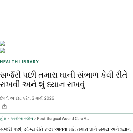
Benchmarks
Stories
FAQ
Sign up / Log in
HEALTH LIBRARY
સર્જરી પછી તમારા ઘાની સંભાળ કેવી રીતે
રાખવી અને શું ધ્યાન રાખવું
છેલ્લે અપડેટ કરેલ
3 માર્ચ, 2026
હોમ
આરોગ્ય બ્લોગ
Post Surgical Wound Care And Potential Complications
સર્જરી પછી, યોગ્ય રીતે રૂઝ આવવા માટે તમારા ઘાને સમય અને ધ્યાન