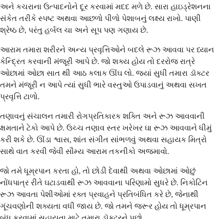
અને કચરાના ઉત્પાદનોને દૂર કરવામાં મદદ મળે છે. સારા હાઇડ્રેશનના
સંકેત તરીકે સ્પષ્ટ અથવા આછળો પીળો પેશાબનું લક્ષ્ય રાખો. પાણી
શ્રેષ્ઠ છે, પરંતુ હર્બલ ચા અને સૂપ પણ ગણાય છે.
આરામ તમારા શરીરને અન્ય પ્રવૃત્તિઓને બદલે રૂઝ આવવા પર ધ્યાન
કેન્દ્રિત કરવાની મંજૂરી આપે છે. જો શક્ય હોય તો દરરોજ રાત્રે
ઓછામાં ઓછા સાત થી આઠ કલાક ઊંઘ લો. જ્યાં સુધી તમારા ડૉક્ટર
તમને મંજૂરી ન આપે ત્યાં સુધી ભારે વસ્તુઓ ઉપાડવાનું અથવા સખત
પ્રવૃત્તિ ટાળો.
તણાવનું સંચાલન તમારી રોગપ્રતિકારક શક્તિ અને રૂઝ આવવાની
ક્ષમતાને ટેકો આપે છે. ઉચ્ચ તણાવ સ્તર ખરેખર ઘા રૂઝ આવવાને ધીમું
કરી શકે છે. ઊંડા શ્વાસ, શાંત સંગીત સાંભળવું અથવા સહાયક મિત્રો
સાથે વાત કરવી જેવી સૌમ્ય આરામ તકનીકો અજમાવો.
જો તમે ધૂમ્રપાન કરતા હો, તો છોડી દેવાથી અથવા ઓછામાં ઓછું
નોંધપાત્ર રીતે ઘટાડવાથી રૂઝ આવવાના પરિણામો સુધરે છે. નિકોટિન
રૂઝ આવતા પેશીઓમાં રક્ત પ્રવાહને પ્રતિબંધિત કરે છે, જેનાથી
ગૂંચવણોની શક્યતા વધી જાય છે. જો તમને જરૂર હોય તો ધૂમ્રપાન
બંધ કરવામાં સહાયતા માટે તમારા ડૉક્ટરને પૂછો.