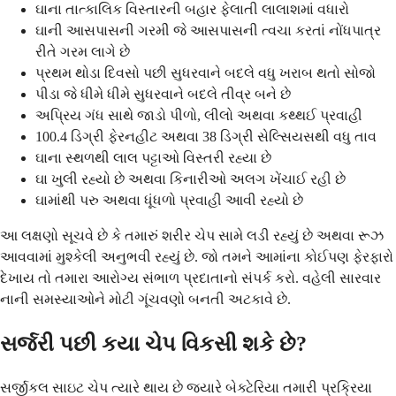
ઘાના તાત્કાલિક વિસ્તારની બહાર ફેલાતી લાલાશમાં વધારો
ઘાની આસપાસની ગરમી જે આસપાસની ત્વચા કરતાં નોંધપાત્ર
રીતે ગરમ લાગે છે
પ્રથમ થોડા દિવસો પછી સુધરવાને બદલે વધુ ખરાબ થતો સોજો
પીડા જે ધીમે ધીમે સુધરવાને બદલે તીવ્ર બને છે
અપ્રિય ગંધ સાથે જાડો પીળો, લીલો અથવા કથ્થઈ પ્રવાહી
100.4 ડિગ્રી ફેરનહીટ અથવા 38 ડિગ્રી સેલ્સિયસથી વધુ તાવ
ઘાના સ્થળથી લાલ પટ્ટાઓ વિસ્તરી રહ્યા છે
ઘા ખુલી રહ્યો છે અથવા કિનારીઓ અલગ ખેંચાઈ રહી છે
ઘામાંથી પરુ અથવા ધૂંધળો પ્રવાહી આવી રહ્યો છે
આ લક્ષણો સૂચવે છે કે તમારું શરીર ચેપ સામે લડી રહ્યું છે અથવા રૂઝ
આવવામાં મુશ્કેલી અનુભવી રહ્યું છે. જો તમને આમાંના કોઈપણ ફેરફારો
દેખાય તો તમારા આરોગ્ય સંભાળ પ્રદાતાનો સંપર્ક કરો. વહેલી સારવાર
નાની સમસ્યાઓને મોટી ગૂંચવણો બનતી અટકાવે છે.
સર્જરી પછી કયા ચેપ વિકસી શકે છે?
સર્જીકલ સાઇટ ચેપ ત્યારે થાય છે જ્યારે બેક્ટેરિયા તમારી પ્રક્રિયા