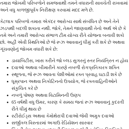
તમારા જોખમી પરિબળોને સમજવાથી તમને વધારાની સાવચેતી રાખવામાં
અને વધુ કાળજીપૂર્વક નિરીક્ષણ કરવામાં મદદ મળે છે.
કેટલાક પરિબળો તમારા એકંદર આરોગ્ય સાથે સંબંધિત છે અને તેને
ઝડપથી બદલી શકાતા નથી. જોકે, તેમને જાણવાથી તેનો અર્થ એ છે કે
તમે અને તમારી આરોગ્ય સંભાળ ટીમ યોગ્ય રીતે યોજના બનાવી શકો
છો. અહીં એવી સ્થિતિઓ છે જે રૂઝ આવવાનું ધીમું કરી શકે છે અથવા
ગૂંચવણોનું જોખમ વધારી શકે છે:
ડાયાબિટીસ, ખાસ કરીને જો બ્લડ સુગરનું સ્તર નિયંત્રિત ન હોય
દવાઓ અથવા બીમારીને કારણે નબળી રોગપ્રતિકારક શક્તિ
સ્થૂળતા, જે રૂઝ આવતા પેશીઓમાં રક્ત પ્રવાહ ઘટાડી શકે છે
ધૂમ્રપાન અથવા નિકોટિનનો ઉપયોગ, જે રક્તવાહિનીઓને
સંકુચિત કરે છે
નબળું પોષણ અથવા વિટામિનની ઉણપ
65 વર્ષથી વધુ ઉંમર, કારણ કે સમય જતાં રૂઝ આવવાનું કુદરતી
રીતે ધીમું થાય છે
સ્ટીરોઈડ્સ અથવા કેમોથેરાપી દવાઓ જેવી અમુક દવાઓ
સર્જીકલ વિસ્તારમાં અગાઉ રેડિયેશન સારવાર