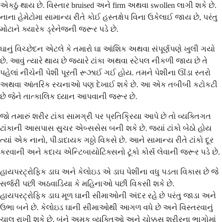
એકઠું થાય છે. વિસ્તાર bruised અને firm અથવા swollen લાગી શકે છે.
નાના હેમેટોમા સામાન્ય રીતે કોઈ હસ્તક્ષેપ વિના ઉકેલાઈ જાય છે, પરંતુ
મોટાને ક્યારેક ડ્રેનેજની જરૂર પડે છે.
ઘાનું વિચ્છેદન એટલે કે તમારો ઘા આંશિક અથવા સંપૂર્ણપણે ખુલી ગયો
છે. આવું ત્યારે થાય છે જ્યારે ટાંકા અથવા સ્ટેપલ નીકળી જાય છે તે
પહેલાં નીચેની પેશી પૂરતી રૂઝાઈ ગઈ હોય. તમને પેશીના ઊંડા સ્તરો
અથવા આંતરિક રચનાઓ પણ દેખાઈ શકે છે. આ એક તબીબી કટોકટી
છે જેને તાત્કાલિક ધ્યાન આપવાની જરૂર છે.
જો તમારું શરીર ટાંકા સામગ્રી પર પ્રતિક્રિયા આપે છે તો વ્યક્તિગત
ટાંકાની આસપાસ સુચર એબ્સસેસ બની શકે છે. જ્યાં ટાંકો બેઠો હોય
ત્યાં એક નાનો, પીડાદાયક ગઠ્ઠો વિકસે છે. આને સામાન્ય રીતે ટાંકો દૂર
કરવાની અને કદાચ એન્ટિબાયોટિક્સનો ટૂંકો કોર્સ લેવાની જરૂર પડે છે.
હાયપરટ્રોફિક ડાઘ અને કેલોઇડ એ ડાઘ પેશીના વધુ પડતા વિકાસ છે જે
સર્જરી પછી અઠવાડિયા કે મહિનાઓ પછી વિકસી શકે છે.
હાયપરટ્રોફિક ડાઘ મૂળ ઘાની સીમાઓની અંદર રહે છે પરંતુ જાડા અને
ઉભા બને છે. કેલોઇડ ઘાની સીમાઓથી આગળ વધે છે અને વિસ્તરવાનું
ચાલુ રાખી શકે છે. બંને અમુક વ્યક્તિઓ અને ચોક્કસ શરીરના ભાગોમાં