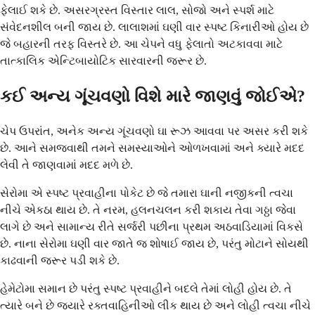
ફેલાઈ શકે છે. અસરગ્રસ્ત વિસ્તાર લાલ, સોજો અને સ્પર્શ માટે
સંવેદનશીલ બની જાય છે. લાલાશમાં ઘણી વાર સ્પષ્ટ કિનારીઓ હોય છે
જે બહારની તરફ વિસ્તરે છે. આ ચેપને વધુ ફેલાતો અટકાવવા માટે
તાત્કાલિક એન્ટિબાયોટિક સારવારની જરૂર છે.
કઈ અન્ય ગૂંચવણો વિશે મારે જાણવું જોઈએ?
ચેપ ઉપરાંત, અનેક અન્ય ગૂંચવણો ઘા રૂઝ આવવા પર અસર કરી શકે
છે. આને સમજવાથી તમને સમસ્યાઓને ઓળખવામાં અને ક્યારે મદદ
લેવી તે જાણવામાં મદદ મળે છે.
સેરોમા એ સ્પષ્ટ પ્રવાહીના પોકેટ છે જે તમારા ઘાની નજીકની ત્વચા
નીચે એકઠા થાય છે. તે નરમ, હલનચલન કરી શકાય તેવા ગઠ્ઠા જેવા
લાગે છે અને સામાન્ય રીતે સર્જરી પછીના પ્રથમ અઠવાડિયામાં વિકસે
છે. નાના સેરોમા ઘણી વાર જાતે જ શોષાઈ જાય છે, પરંતુ મોટાને સોયથી
કાઢવાની જરૂર પડી શકે છે.
હેમેટોમા સમાન છે પરંતુ સ્પષ્ટ પ્રવાહીને બદલે તેમાં લોહી હોય છે. તે
ત્યારે બને છે જ્યારે રક્તવાહિનીઓ લીક થાય છે અને લોહી ત્વચા નીચે