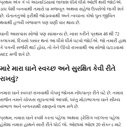
પ્રથમ એક કે બે અઠવાડિયામાં લાલાશ ધીમે ધીમે ઓછી થવી જોઈએ.
ડાઘ પેશી બનવાથી તમારો ઘા મજબૂત અથવા સહેજ ઉપસેલો લાગી શકે
છે. ચેતાતંતુઓ ફરીથી જોડાવવાથી અને ત્વચાના કોષો પુનઃજીવિત
થવાથી હળવી ખંજવાળ પણ ઘણી વાર થાય છે.
ઘાની આસપાસ સોજો પણ સામાન્ય છે, ખાસ કરીને પ્રથમ 48 થી 72
કલાકમાં. દિવસો પસાર થતાં આ ધીમે ધીમે ઘટવો જોઈએ. જો તમારી હાથ
કે પગની સર્જરી થઈ હોય, તો તેને ઊંચો રાખવાથી આ સોજો ઘટાડવામાં
મદદ મળી શકે છે.
મારે મારા ઘાને સ્વચ્છ અને સુરક્ષિત કેવી રીતે
રાખવું?
તમારા ઘાને સ્વચ્છ રાખવાથી ચેપનું જોખમ નોંધપાત્ર રીતે ઘટે છે. તમારા
સર્જન તમને ચોક્કસ સૂચનાઓ આપશે, પરંતુ મોટાભાગના ઘાને સૌમ્ય
સંભાળ અને બળતરાથી રક્ષણનો લાભ મળે છે.
પ્રથમ, તમારા ઘાને સ્પર્શ કરતા પહેલા અથવા ડ્રેસિંગ બદલતા પહેલા
હંમેશા તમારા હાથને સારી રીતે ધોઈ લો. ઓછામાં ઓછા 20 સેકન્ડ માટે