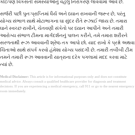
કોઈપણ વિકસતી સમસ્યાઓનું વહેલું નિરાકરણ લાવવામાં આવે છે.
સર્જરી પછી પુનઃપ્રાપ્તિમાં ધૈર્ય અને ધ્યાન રાખવાની જરૂર છે, પરંતુ
યોગ્ય સંભાળ સાથે મોટાભાગના ઘા સુંદર રીતે રૂઝાઈ જાય છે. તમારા
ઘાને સ્વચ્છ રાખીને, ચેતવણી સંકેતો પર ધ્યાન આપીને અને તમારી
આરોગ્ય સંભાળ ટીમના માર્ગદર્શનનું પાલન કરીને, તમે તમારા શરીરને
સરળતાથી રૂઝ આવવાની શ્રેષ્ઠ તક આપો છો. યાદ રાખો કે પ્રશ્નો અથવા
ચિંતાઓ સાથે સંપર્ક કરવો હંમેશા યોગ્ય પસંદગી છે. તમારી તબીબી ટીમ
તમને તમારી રૂઝ આવવાની યાત્રાના દરેક પગલામાં મદદ કરવા માટે
ત્યાં છે.
Medical Disclaimer:
This article is for informational purposes only and does not constitute
medical advice. Always consult a qualified healthcare provider for diagnosis and treatment
decisions. If you are experiencing a medical emergency, call 911 or go to the nearest emergency
room immediately.