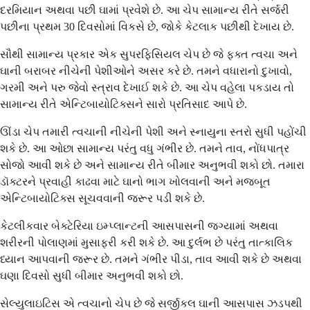
દરમિયાન અથવા પછી ઘામાં પ્રવેશે છે. આ ચેપ સામાન્ય રીતે સર્જરી
પછીના પ્રથમ 30 દિવસોમાં વિકસે છે, જોકે કેટલાક પછીથી દેખાય છે.
સૌથી સામાન્ય પ્રકાર એક સુપરફિસિયલ ચેપ છે જે ફક્ત ત્વચા અને
ઘાની બરાબર નીચેની પેશીઓને અસર કરે છે. તમને વધારાનો દુખાવો,
ગરમી અને પરુ જેવો સ્ત્રાવ દેખાઈ શકે છે. આ ચેપ વહેલા પકડાય તો
સામાન્ય રીતે એન્ટિબાયોટિક્સને સારો પ્રતિસાદ આપે છે.
ઊંડા ચેપ તમારી ત્વચાની નીચેની પેશી અને સ્નાયુના સ્તરો સુધી પહોંચી
શકે છે. આ ઓછા સામાન્ય પરંતુ વધુ ગંભીર છે. તમને તાવ, નોંધપાત્ર
સોજો આવી શકે છે અને સામાન્ય રીતે બીમાર અનુભવી શકો છો. તમારા
ડૉક્ટરને પ્રવાહી કાઢવા માટે ઘાનો ભાગ ખોલવાની અને મજબૂત
એન્ટિબાયોટિક્સ સૂચવવાની જરૂર પડી શકે છે.
કેટલીકવાર બેક્ટેરિયા ઇમ્પ્લાન્ટની આસપાસની જગ્યામાં અથવા
શરીરની પોલાણમાં મુસાફરી કરી શકે છે. આ દુર્લભ છે પરંતુ તાત્કાલિક
ધ્યાન આપવાની જરૂર છે. તમને ગંભીર પીડા, તાવ આવી શકે છે અથવા
ઘણા દિવસો સુધી બીમાર અનુભવી શકો છો.
સેલ્યુલાઇટિસ એ ત્વચાનો ચેપ છે જે સર્જીકલ ઘાની આસપાસ ઝડપથી