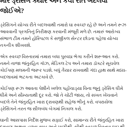
મારે ડ્રેસિંગ ક્યારે અને કેવી રીતે બદલવા
જોઈએ?
ડ્રેસિંગને યોગ્ય રીતે બદલવાથી તમારો ઘા સ્વચ્છ રહે છે અને તમને રૂઝ
આવવાની પ્રગતિનું નિરીક્ષણ કરવાની મંજૂરી મળે છે. તમારું આરોગ્ય
સંભાળ ટીમ તમને હોસ્પિટલ કે સર્જીકલ સેન્ટર છોડતા પહેલા યોગ્ય
તકનીક શીખવશે.
એક સ્વચ્છ વિસ્તારમાં તમારા બધા પુરવઠા ભેગા કરીને શરૂઆત કરો.
તમને તાજા જંતુરહિત ગૉઝ, મેડિકલ ટેપ અને તમારા ડૉક્ટરે સૂચવેલ
કોઈપણ મલમની જરૂર પડશે. બધું તૈયાર રાખવાથી ગંદા હાથ સાથે મધ્ય-
બદલાવમાં ભટકતા અટકાવે છે.
કોઈપણ રૂઝ આવતા પેશીને ખલેલ પહોંચાડ્યા વિના જૂનું ડ્રેસિંગ ધીમે
ધીમે અને સૌમ્યતાથી દૂર કરો. જો તે ચોંટી જાય, તો સખત ખેંચવાને
બદલે તેને જંતુરહિત ખારા દ્રાવણથી સહેજ ભીનું કરો. વપરાયેલા
ડ્રેસિંગને તરત જ સીલબંધ બેગમાં નિકાલ કરો.
ઘાની આસપાસ નિર્દેશ મુજબ સફાઈ કરો, સામાન્ય રીતે જંતુરહિત ખારા
દ્રાવણ અથવા હળવા સાબુ અને પાણીથી. સૌથી સ્વચ્છ વિસ્તાર (ઘા) થી