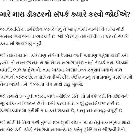
મારે મારા ડૉક્ટરનો સંપર્ક ક્યારે કરવો જોઈએ?
વ્યાવસાયિક માર્ગદર્શન ક્યારે લેવું તે જાણવાથી નાની ચિંતાઓ મોટી
સમસ્યાઓ બનતા અટકાવે છે. જો કંઈપણ તમને ચિંતિત કરે તો સંપર્ક
કરવામાં અચકાવું નહીં.
જો તમને ચેપના કોઈપણ સંકેતો દેખાય જેની આપણે પહેલા ચર્ચા કરી
હતી, તો તરત જ તમારા આરોગ્ય સંભાળ પ્રદાતાનો સંપર્ક કરો. પીડામાં
વધારો, લાલાશ ફેલાવી, તાવ અથવા અસામાન્ય સ્ત્રાવ બધાને કૉલ
કરવાની જરૂર છે. તમારું તબીબી ટીમ કંઈક નાનું તપાસવાનું પસંદ કરશે
તેના બદલે તમે વિકસતા ચેપ સાથે રાહ જુઓ.
જો તમારો ઘા ખુલી જાય, ભલે આંશિક રીતે, તો સંપર્ક કરો. વિચ્છેદનને
મૂલ્યાંકનની જરૂર છે તે નક્કી કરવા માટે કે શું હસ્તક્ષેપ જરૂરી છે.
કેટલીકવાર ઘા ફરીથી બંધ કરી શકાય છે, પરંતુ સમય મહત્વપૂર્ણ છે.
જો થોડી મિનિટો પછી હળવા દબાણથી બંધ ન થાય તેવું રક્તસ્રાવ થાય
તો કૉલ કરો. થોડો રસાળવો સામાન્ય છે, પરંતુ ડ્રેસિંગને ભીંજવી દેતો