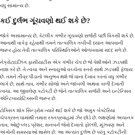
વધુ સામાન્ય છે.
કઈ દુર્લભ ગૂંચવણો થઈ શકે છે?
જોકે અસામાન્ય છે, કેટલીક ગંભીર ગૂંચવણો સર્જરી પછી વિકસી શકે છે.
આનાથી વાકેફ રહેવાથી તમને તાત્કાલિક તબીબી ધ્યાન આપવાની
જરૂર હોય તેવી તાત્કાલિક પરિસ્થિતિઓને ઓળખવામાં મદદ મળે છે.
નેક્રોટાઇઝિંગ ફાસીયાટીસ એક ગંભીર ચેપ છે જે પેશીઓને ઝડપથી
નાશ કરે છે. તે ત્વચા અને સ્નાયુઓ વચ્ચેના સ્તરો સાથે ઝડપથી ફેલાય
છે. તમને તીવ્ર પીડાનો અનુભવ થશે જે ઘાના દેખાવ કરતાં વધુ ગંભીર
લાગે છે, સાથે તાવ, ગંભીર સોજો અને જાંબલી અથવા કાળી દેખાતી
ત્વચા. આ જીવલેણ કટોકટી છે જેને તાત્કાલિક સર્જરી અને ઇન્ટેન્સિવ
એન્ટિબાયોટિક્સની જરૂર છે.
ટોક્સિક શોક સિન્ડ્રોમ ત્યારે થઈ શકે છે જો અમુક બેક્ટેરિયા
ચેપગ્રસ્ત ઘામાંથી તમારા રક્તપ્રવાહમાં ઝેર છોડે છે. લક્ષણોમાં અચાનક
તાવ, ઓછું બ્લડ પ્રેશર, સનબર્ન જેવો દેખાતો ફોલ્લી, મૂંઝવણ અને
અંગોની સમસ્યાઓ શામેલ છે. આ અત્યંત દુર્લભ છે પરંતુ કટોકટીની