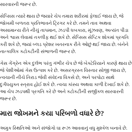
સારવારની જરૂર છે.
સેપ્સિસ ત્યારે થાય છે જ્યારે ચેપ તમારા શરીરમાં ફેલાઈ જાય છે, જે
જોખમી બળતરા પ્રતિભાવને ટ્રિગર કરે છે. તમને તાવ અથવા
અસામાન્ય રીતે નીચું તાપમાન, ઝડપી ધબકારા, મૂંઝવણ, અત્યંત પીડા
અને શ્વાસ લેવામાં તકલીફ થઈ શકે છે. સેપ્સિસ સેપ્ટિક શોકમાં પ્રગતિ
કરી શકે છે, જ્યાં બ્લડ પ્રેશર ખતરનાક રીતે ઓછું થઈ જાય છે. બંનેને
તાત્કાલિક કટોકટીની સંભાળની જરૂર છે.
ગેસ ગેંગ્રેન એક દુર્લભ પરંતુ ગંભીર ચેપ છે જે બેક્ટેરિયાને કારણે થાય છે
જે પેશીઓમાં ગેસ ઉત્પન્ન કરે છે. અસરગ્રસ્ત વિસ્તાર સોજી જાય છે,
ત્વચાની નીચે તિરાડ જેવી સંવેદના વિકસે છે, અને પરપોટા સાથે
દુર્ગંધયુક્ત સ્ત્રાવ હોઈ શકે છે. ત્વચા કાંસ્ય અથવા કાળી દેખાઈ શકે છે.
આ ચેપ ઝડપથી પ્રગતિ કરે છે અને કટોકટીની સર્જીકલ સારવારની
જરૂર છે.
મારા જોખમને કયા પરિબળો વધારે છે?
અમુક સ્થિતિઓ અને સંજોગો ઘા રૂઝ આવવાનું વધુ મુશ્કેલ બનાવે છે.