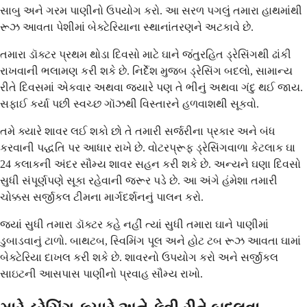
સાબુ અને ગરમ પાણીનો ઉપયોગ કરો. આ સરળ પગલું તમારા હાથમાંથી
રૂઝ આવતા પેશીમાં બેક્ટેરિયાના સ્થાનાંતરણને અટકાવે છે.
તમારા ડૉક્ટર પ્રથમ થોડા દિવસો માટે ઘાને જંતુરહિત ડ્રેસિંગથી ઢાંકી
રાખવાની ભલામણ કરી શકે છે. નિર્દેશ મુજબ ડ્રેસિંગ બદલો, સામાન્ય
રીતે દિવસમાં એકવાર અથવા જ્યારે પણ તે ભીનું અથવા ગંદુ થઈ જાય.
સફાઈ કર્યા પછી સ્વચ્છ ગૉઝથી વિસ્તારને હળવાશથી સૂકવો.
તમે ક્યારે શાવર લઈ શકો છો તે તમારી સર્જરીના પ્રકાર અને બંધ
કરવાની પદ્ધતિ પર આધાર રાખે છે. વોટરપ્રૂફ ડ્રેસિંગવાળા કેટલાક ઘા
24 કલાકની અંદર સૌમ્ય શાવર સહન કરી શકે છે. અન્યને ઘણા દિવસો
સુધી સંપૂર્ણપણે સૂકા રહેવાની જરૂર પડે છે. આ અંગે હંમેશા તમારી
ચોક્કસ સર્જીકલ ટીમના માર્ગદર્શનનું પાલન કરો.
જ્યાં સુધી તમારા ડૉક્ટર કહે નહીં ત્યાં સુધી તમારા ઘાને પાણીમાં
ડુબાડવાનું ટાળો. બાથટબ, સ્વિમિંગ પૂલ અને હોટ ટબ રૂઝ આવતા ઘામાં
બેક્ટેરિયા દાખલ કરી શકે છે. શાવરનો ઉપયોગ કરો અને સર્જીકલ
સાઇટની આસપાસ પાણીનો પ્રવાહ સૌમ્ય રાખો.