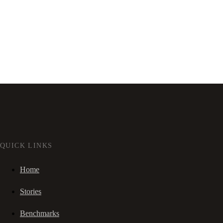
QUICK LINKS
Home
Stories
Benchmarks