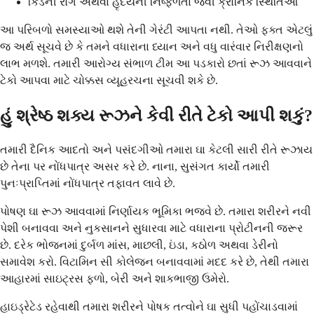
કિડની રોગ અથવા હૃદયની નિષ્ફળતા જેવી ક્રોનિક સ્થિતિઓ
આ પરિબળો સમસ્યાઓ થશે તેની ગેરંટી આપતા નથી. તેઓ ફક્ત એટલું
જ અર્થ સૂચવે છે કે તમને વધારાના ધ્યાન અને વધુ વારંવાર નિરીક્ષણનો
લાભ મળશે. તમારી આરોગ્ય સંભાળ ટીમ આ પડકારો છતાં રૂઝ આવવાને
ટેકો આપવા માટે ચોક્કસ વ્યૂહરચના સૂચવી શકે છે.
હું શ્રેષ્ઠ શક્ય રૂઝને કેવી રીતે ટેકો આપી શકું?
તમારી દૈનિક આદતો અને પસંદગીઓ તમારા ઘા કેટલી સારી રીતે રૂઝાય
છે તેના પર નોંધપાત્ર અસર કરે છે. નાના, સુસંગત કાર્યો તમારી
પુનઃપ્રાપ્તિમાં નોંધપાત્ર તફાવત લાવે છે.
પોષણ ઘા રૂઝ આવવામાં નિર્ણાયક ભૂમિકા ભજવે છે. તમારા શરીરને નવી
પેશી બનાવવા અને નુકસાનને સુધારવા માટે વધારાના પ્રોટીનની જરૂર
છે. દરેક ભોજનમાં દુર્બળ માંસ, માછલી, ઇંડા, કઠોળ અથવા ડેરીનો
સમાવેશ કરો. વિટામિન સી કોલેજન બનાવવામાં મદદ કરે છે, તેથી તમારા
આહારમાં સાઇટ્રસ ફળો, બેરી અને શાકભાજી ઉમેરો.
હાઇડ્રેટેડ રહેવાથી તમારા શરીરને પોષક તત્વોને ઘા સુધી પહોંચાડવામાં