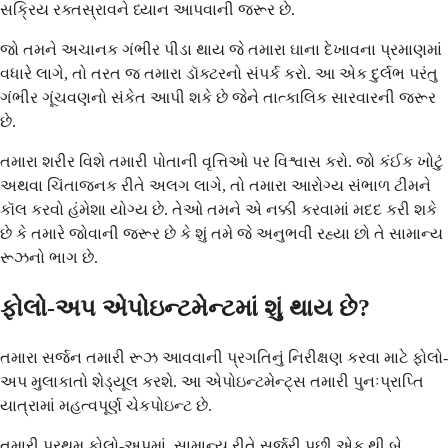
સક્રિય રક્તસ્રાવને ધ્યાન આપવાની જરૂર છે.
જો તમને અચાનક ગંભીર પીડા થાય જે તમારા ઘાના દેખાવના પ્રમાણમાં
વધારે લાગે, તો તરત જ તમારા ડૉક્ટરનો સંપર્ક કરો. આ એક દુર્લભ પરંતુ
ગંભીર ગૂંચવણનો સંકેત આપી શકે છે જેને તાત્કાલિક સારવારની જરૂર
છે.
તમારા શરીર વિશે તમારી પોતાની વૃત્તિઓ પર વિશ્વાસ કરો. જો કંઈક ખોટું
અથવા ચિંતાજનક રીતે અલગ લાગે, તો તમારા આરોગ્ય સંભાળ ટીમને
કૉલ કરવો હંમેશા યોગ્ય છે. તેઓ તમને એ નક્કી કરવામાં મદદ કરી શકે
છે કે તમારે જોવાની જરૂર છે કે શું તમે જે અનુભવી રહ્યા છો તે સામાન્ય
રૂઝનો ભાગ છે.
ફોલો-અપ એપોઇન્ટમેન્ટમાં શું થાય છે?
તમારા સર્જન તમારી રૂઝ આવવાની પ્રગતિનું નિરીક્ષણ કરવા માટે ફોલો-
અપ મુલાકાતો શેડ્યૂલ કરશે. આ એપોઇન્ટમેન્ટ્સ તમારી પુનઃપ્રાપ્તિ
યાત્રામાં મહત્વપૂર્ણ ચેકપોઇન્ટ છે.
તમારી પ્રથમ ફોલો-અપમાં, સામાન્ય રીતે સર્જરી પછી એક થી બે