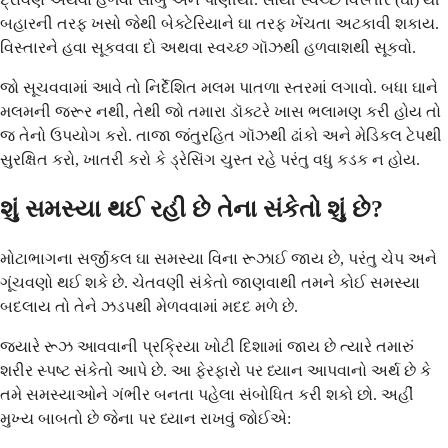
બહારની તરફ ખસો જેથી બેક્ટેરિયાને ઘા તરફ ખેંચતા અટકાવી શકાય.
વિસ્તારને હવા સૂકવવા દો અથવા સ્વચ્છ ગૉઝથી હળવાશથી સૂકવો.
જો સૂચવવામાં આવે તો નિર્દેશિત મલમ પાતળા સ્તરમાં લગાવો. બધા ઘાને
મલમની જરૂર નથી, તેથી જો તમારા ડૉક્ટરે ખાસ ભલામણ કરી હોય તો
જ તેનો ઉપયોગ કરો. તાજા જંતુરહિત ગૉઝથી ઢાંકો અને મેડિકલ ટેપથી
સુરક્ષિત કરો, ખાતરી કરો કે ડ્રેસિંગ ચુસ્ત રહે પરંતુ વધુ કડક ન હોય.
શું સમસ્યા થઈ રહી છે તેના સંકેતો શું છે?
મોટાભાગના સર્જીકલ ઘા સમસ્યા વિના રૂઝાઈ જાય છે, પરંતુ ચેપ અને
ગૂંચવણો થઈ શકે છે. ચેતવણી સંકેતો જાણવાથી તમને કોઈ સમસ્યા
બદલાય તો તેને ઝડપથી મેળવવામાં મદદ મળે છે.
જ્યારે રૂઝ આવવાની પ્રક્રિયા ખોટી દિશામાં જાય છે ત્યારે તમારું
શરીર સ્પષ્ટ સંકેતો આપે છે. આ ફેરફારો પર ધ્યાન આપવાનો અર્થ છે કે
તમે સમસ્યાઓને ગંભીર બનતા પહેલા સંબોધિત કરી શકો છો. અહીં
મુખ્ય બાબતો છે જેના પર ધ્યાન રાખવું જોઈએ: