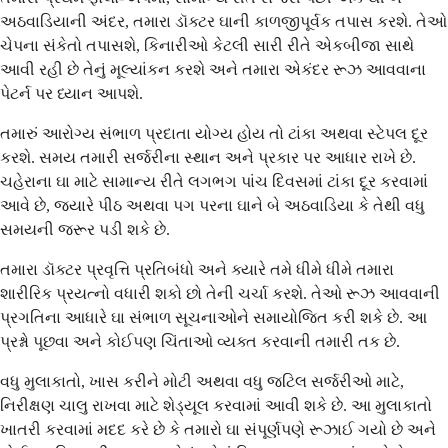
અઠવાડિયાની અંદર, તમારા ડૉક્ટર ઘાની કાળજીપૂર્વક તપાસ કરશે. તેઓ
ચેપના સંકેતો તપાસશે, કિનારીઓ કેટલી સારી રીતે એકબીજા સાથે
આવી રહી છે તેનું મૂલ્યાંકન કરશે અને તમારા એકંદર રૂઝ આવવાના
પેટર્ન પર ધ્યાન આપશે.
તમારું આરોગ્ય સંભાળ પ્રદાતા યોગ્ય હોય તો ટાંકા અથવા સ્ટેપલ દૂર
કરશે. સમય તમારી સર્જરીના સ્થાન અને પ્રકાર પર આધાર રાખે છે.
ચહેરાના ઘા માટે સામાન્ય રીતે લગભગ પાંચ દિવસમાં ટાંકા દૂર કરવામાં
આવે છે, જ્યારે પીઠ અથવા પગ પરના ઘાને બે અઠવાડિયા કે તેથી વધુ
સમયની જરૂર પડી શકે છે.
તમારા ડૉક્ટર પ્રવૃત્તિ પ્રતિબંધો અને ક્યારે તમે ધીમે ધીમે તમારા
શારીરિક પ્રયત્નો વધારી શકો છો તેની ચર્ચા કરશે. તેઓ રૂઝ આવવાની
પ્રગતિના આધારે ઘા સંભાળ સૂચનાઓને સમાયોજિત કરી શકે છે. આ
પ્રશ્નો પૂછવા અને કોઈપણ ચિંતાઓ વ્યક્ત કરવાની તમારી તક છે.
વધુ મુલાકાતો, ખાસ કરીને મોટી અથવા વધુ જટિલ સર્જરીઓ માટે,
નિરીક્ષણ ચાલુ રાખવા માટે શેડ્યૂલ કરવામાં આવી શકે છે. આ મુલાકાતો
ખાતરી કરવામાં મદદ કરે છે કે તમારો ઘા સંપૂર્ણપણે રૂઝાઈ ગયો છે અને