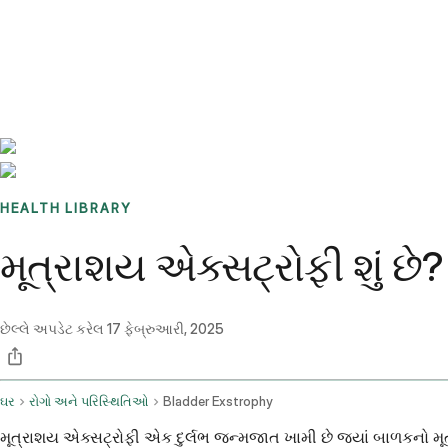
Benchmarks
Stories
FAQ
Sign up / Log in
HEALTH LIBRARY
મૂત્રાશય એક્સટ્રોફી શું છે
છેલ્લે અપડેટ કરેલ
17 ફેબ્રુઆરી, 2025
ઘર
રોગો અને પરિસ્થિતિઓ
Bladder Exstrophy
મૂત્રાશય એક્સટ્રોફી એક દુર્લભ જન્મજાત ખામી છે જ્યાં બાળકનો મૂત્