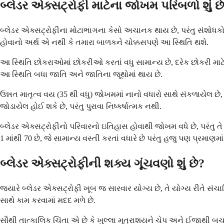
બ્લેડર એક્સટ્રોફી માટેના જોખમ પરિબળો શું છ
બ્લેડર એક્સટ્રોફીના મોટાભાગના કેસો અચાનક થાય છે, પરંતુ સંશોધકો
હોવાનો અર્થ એ નથી કે તમારા બાળકને ચોક્કસપણે આ સ્થિતિ થશે.
આ સ્થિતિ છોકરાઓમાં છોકરીઓ કરતાં વધુ સામાન્ય છે, દરેક છોકરી માટે
આ સ્થિતિ બધા જાતિ અને જાતિના જૂથોમાં થાય છે.
ઉન્નત માતૃત્વ વય (35 થી વધુ) જોખમમાં નાનો વધારો સાથે સંકળાયેલ છ
જોડાયેલ હોઈ શકે છે, પરંતુ પુરાવા નિષ્કર્ષાત્મક નથી.
બ્લેડર એક્સટ્રોફીનો પરિવારનો ઇતિહાસ હોવાથી જોખમ વધે છે, પરંતુ
1 માંથી 70 છે, જે સામાન્ય વસ્તી કરતાં વધારે છે પરંતુ હજુ પણ પ્રમાણમ
બ્લેડર એક્સટ્રોફીની શક્ય ગૂંચવણો શું છે?
જ્યારે બ્લેડર એક્સટ્રોફી ખૂબ જ સારવાર યોગ્ય છે, તે યોગ્ય રીતે
સાથે કામ કરવામાં મદદ મળે છે.
સૌથી તાત્કાલિક ચિંતા એ છે કે ખુલ્લા મૂત્રાશયને ચેપ અને ઈજાથી બચા