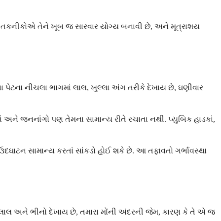
િયા તકનીકોએ તેને ખૂબ જ સારવાર યોગ્ય બનાવી છે, અને મૂત્રાશય
ા પેટના નીચલા ભાગમાં લાલ, ખુલ્લા અંગ તરીકે દેખાય છે, ઘણીવાર
ાં અને જનનાંગો પણ તેમના સામાન્ય રીતે રચાતા નથી. પ્યુબિક હાડકાં,
નો ઉદઘાટન સામાન્ય કરતાં સાંકડો હોઈ શકે છે. આ તફાવતો ગર્ભાવસ્થા
લાલ અને ભીનો દેખાય છે, તમારા મોંની અંદરની જેમ, કારણ કે તે એ જ