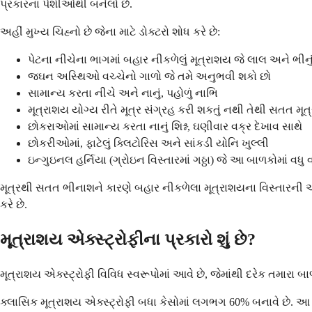
પ્રકારના પેશીઓથી બનેલો છે.
અહીં મુખ્ય ચિહ્નો છે જેના માટે ડોક્ટરો શોધ કરે છે:
પેટના નીચેના ભાગમાં બહાર નીકળેલું મૂત્રાશય જે લાલ અને ભીનું
જઘન અસ્થિઓ વચ્ચેનો ગાળો જે તમે અનુભવી શકો છો
સામાન્ય કરતા નીચે અને નાનું, પહોળું નાભિ
મૂત્રાશય યોગ્ય રીતે મૂત્ર સંગ્રહ કરી શકતું નથી તેથી સતત મૂત્
છોકરાઓમાં સામાન્ય કરતા નાનું શિશ્ન, ઘણીવાર વક્ર દેખાવ સાથે
છોકરીઓમાં, ફાટેલું ક્લિટોરિસ અને સાંકડી યોનિ ખુલ્લી
ઇન્ગુઇનલ હર્નિયા (ગ્રોઇન વિસ્તારમાં ગઠ્ઠા) જે આ બાળકોમાં વધુ 
મૂત્રથી સતત ભીનાશને કારણે બહાર નીકળેલા મૂત્રાશયના વિસ્તારની આ
કરે છે.
મૂત્રાશય એક્સ્ટ્રોફીના પ્રકારો શું છે?
મૂત્રાશય એક્સ્ટ્રોફી વિવિધ સ્વરૂપોમાં આવે છે, જેમાંથી દરેક તમારા
ક્લાસિક મૂત્રાશય એક્સ્ટ્રોફી બધા કેસોમાં લગભગ 60% બનાવે છે. આ સ