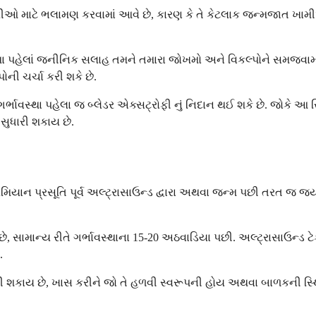
રીઓ માટે ભલામણ કરવામાં આવે છે, કારણ કે તે કેટલાક જન્મજાત ખામીઓન
્થા પહેલાં જનીનિક સલાહ તમને તમારા જોખમો અને વિકલ્પોને સમજવામા
ની ચર્ચા કરી શકે છે.
ર્ભાવસ્થા પહેલા જ બ્લેડર એક્સટ્રોફી નું નિદાન થઈ શકે છે. જોકે આ સ
સુધારી શકાય છે.
ા દરમિયાન પ્રસૂતિ પૂર્વ અલ્ટ્રાસાઉન્ડ દ્વારા અથવા જન્મ પછી તરત જ 
છે, સામાન્ય રીતે ગર્ભાવસ્થાના 15-20 અઠવાડિયા પછી. અલ્ટ્રાસાઉન્ડ ટ
.
ચૂકી શકાય છે, ખાસ કરીને જો તે હળવી સ્વરૂપની હોય અથવા બાળકની સ્થિત