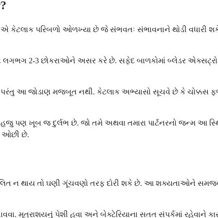
ે?
એ કેટલાક પરિબળો ઓળખ્યા છે જે સંભવતઃ સંભાવનાને થોડી વધારી શકે છે
 લગભગ 2-3 છોકરાઓને અસર કરે છે. સફેદ બાળકોમાં બ્લેડર એક્સટ્રોફીન
ે, પરંતુ આ જોડાણ મજબૂત નથી. કેટલાક અભ્યાસો સૂચવે છે કે ચોક્કસ ફ
 તે હજુ પણ ખૂબ જ દુર્લભ છે. જો તમે અથવા તમારા પાર્ટનરનો જન્મ 
ાં ઓછી છે.
 સંચાલિત ન થાય તો ઘણી ગૂંચવણો તરફ દોરી શકે છે. આ શક્યતાઓને સમજ
વવા. મૂત્રાશયનું પેશી હવા અને બેક્ટેરિયાના સતત સંપર્કમાં રહેવાને