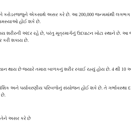
ે કરોડરજ્જુને એકસાથે અસર કરે છે. આ 200,000 જન્મમાંથી લગભગ 1 મા
સમસ્યાઓ હોઈ શકે છે.
ય શરીરની અંદર રહે છે, પરંતુ મૂત્રમાર્ગનું ઉદઘાટન ખોટા સ્થાને છે. આ 
વાર કરી શકાય છે.
યાન થાય છે જ્યારે તમારા બાળકનું શરીર રચાઈ રહ્યું હોય છે. 4 થી 1
ુવંશિક અને પર્યાવરણીય પરિબળોનું સંયોજન હોઈ શકે છે. તે ગર્ભાવસ્થા દ
છે.
 તેને અસર કરે છે