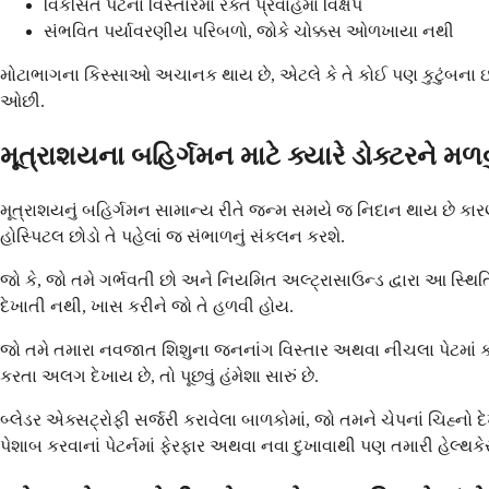
વિકસિત પેટના વિસ્તારમાં રક્ત પ્રવાહમાં વિક્ષેપ
સંભવિત પર્યાવરણીય પરિબળો, જોકે ચોક્કસ ઓળખાયા નથી
મોટાભાગના કિસ્સાઓ અચાનક થાય છે, એટલે કે તે કોઈ પણ કુટુંબના ઇતિ
ઓછી.
મૂત્રાશયના બહિર્ગમન માટે ક્યારે ડોક્ટરને મળવ
મૂત્રાશયનું બહિર્ગમન સામાન્ય રીતે જન્મ સમયે જ નિદાન થાય છે કા
હોસ્પિટલ છોડો તે પહેલાં જ સંભાળનું સંકલન કરશે.
જો કે, જો તમે ગર્ભવતી છો અને નિયમિત અલ્ટ્રાસાઉન્ડ દ્વારા આ સ્થિતિ શ
દેખાતી નથી, ખાસ કરીને જો તે હળવી હોય.
જો તમે તમારા નવજાત શિશુના જનનાંગ વિસ્તાર અથવા નીચલા પેટમાં કોઈ
કરતા અલગ દેખાય છે, તો પૂછવું હંમેશા સારું છે.
બ્લેડર એક્સટ્રોફી સર્જરી કરાવેલા બાળકોમાં, જો તમને ચેપનાં ચિહ્ન
પેશાબ કરવાનાં પેટર્નમાં ફેરફાર અથવા નવા દુખાવાથી પણ તમારી હેલ્થક