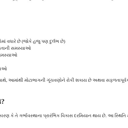
ં વધારે છે (જોકે હજુ પણ દુર્લભ છે)
રુપતાની સમસ્યાઓ
 સમસ્યાઓ
યાઓ
ે, આમાંથી મોટાભાગની ગૂંચવણોને રોકી શકાય છે અથવા સફળતાપૂર્વક 
ય?
ારણ કે તે ગર્ભાવસ્થાના પ્રારંભિક વિકાસ દરમિયાન થાય છે. આ સ્થિતિ 