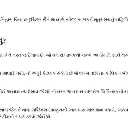
હાસ વિના યાદૃચ્છિક રીતે થાય છે. બીજા બાળકને મૂત્રાશયનું બહિર્ગ
ું?
રણ કે તે તરત જ દેખાય છે. જો તમારા બાળકનો જન્મ આ સ્થિતિ સાથે થ
ોધાઈ નથી, તો અહીં કેટલાક સંકેતો છે જે જન્મ પછી તાત્કાલિક તબીબી ધ્યા
 અસામાન્ય દેખાવ જોશો, તો તરત જ તમારા બાળરોગ ચિકિત્સકનો સંપર્ક 
ો દેખાય જેમ કે તાવ, સર્જિકલ સાઇટ્સની આસપાસ લાલાશમાં વધારો, અથવા
ેર ટીમનો સંપર્ક કરવો જોઈએ.