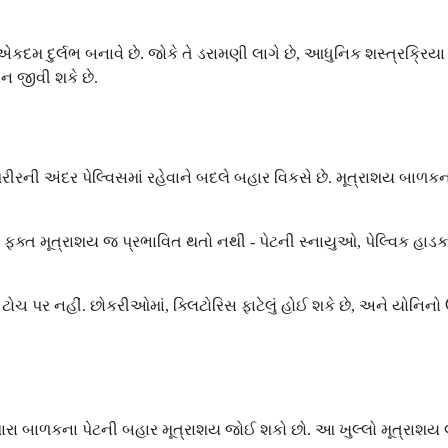
 એકદમ દુર્લભ બનાવે છે. જોકે તે ડરામણી લાગે છે, આધુનિક શસ્ત્રક્ર
ન જીવી શકે છે.
રીરની અંદર પેલ્વિસમાં રહેવાને બદલે બહાર વિકસે છે. મૂત્રાશય બાળકન
. ફક્ત મૂત્રાશય જ પ્રભાવિત થતો નથી - પેટની સ્નાયુઓ, પેલ્વિક હાડક
ે, ટોચ પર નહીં. છોકરીઓમાં, ક્લિટોરિસ ફાટેલું હોઈ શકે છે, અને યોનિ
તમારા બાળકના પેટની બહાર મૂત્રાશય જોઈ શકો છો. આ ખુલ્લો મૂત્રાશય 