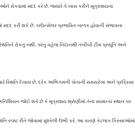
ે રોકવામાં મદદ કરે છે. જ્યારે તે ખાસ કરીને મૂત્રાશયના
ં મદદ કરી શકે છે. કાઉન્સેલર પ્રભાવિત બાળક હોવાની સંભાવના
્થિતિને રોકતું નથી, પરંતુ વહેલા નિદાનથી તબીબી ટીમ પ્રસૂતિ અને
જ્યારે સ્થિતિ દેખાય છે. દરેક અભિગમની પોતાની સમયરેખા અને પ્રક્રિયા
ેકનિશિયન જોઈ શકે છે કે મૂત્રાશય શ્રોણીમાં તેના સામાન્ય સ્થાન પર
િ સ્પષ્ટ રીતે જોવામાં મુશ્કેલી ઉભી કરે. આ કારણે કેટલાક કિસ્સાઓમાં