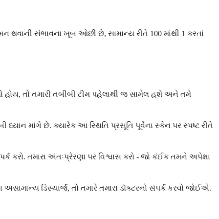
મન થવાની સંભાવના ખૂબ ઓછી છે, સામાન્ય રીતે 100 માંથી 1 કરતાં
યો હોય, તો તમારી તબીબી ટીમ પહેલાથી જ સામેલ હશે અને તમે
ન માંગે છે. ક્યારેક આ સ્થિતિ પ્રસૂતિ પૂર્વેના સ્કેન પર સ્પષ્ટ રીતે
કરો. તમારા અંતઃપ્રેરણા પર વિશ્વાસ કરો - જો કંઈક તમને અપેક્ષા
 અસામાન્ય ડિસ્ચાર્જ, તો તમારે તમારા ડૉક્ટરનો સંપર્ક કરવો જોઈએ.