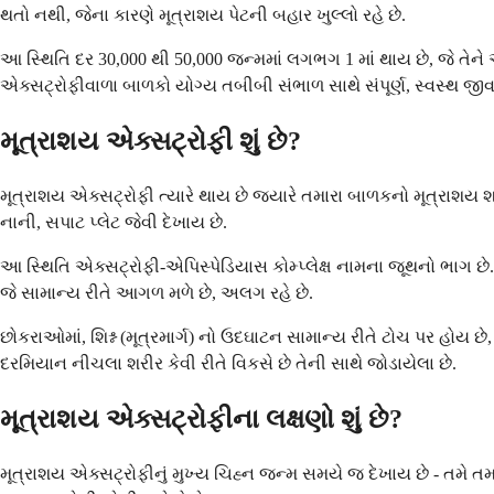
થતો નથી, જેના કારણે મૂત્રાશય પેટની બહાર ખુલ્લો રહે છે.
આ સ્થિતિ દર 30,000 થી 50,000 જન્મમાં લગભગ 1 માં થાય છે, જે તેને
એક્સટ્રોફીવાળા બાળકો યોગ્ય તબીબી સંભાળ સાથે સંપૂર્ણ, સ્વસ્થ જીવ
મૂત્રાશય એક્સટ્રોફી શું છે?
મૂત્રાશય એક્સટ્રોફી ત્યારે થાય છે જ્યારે તમારા બાળકનો મૂત્રાશય શ
નાની, સપાટ પ્લેટ જેવી દેખાય છે.
આ સ્થિતિ એક્સટ્રોફી-એપિસ્પેડિયાસ કોમ્પ્લેક્ષ નામના જૂથનો ભાગ છે
જે સામાન્ય રીતે આગળ મળે છે, અલગ રહે છે.
છોકરાઓમાં, શિશ્ન (મૂત્રમાર્ગ) નો ઉદઘાટન સામાન્ય રીતે ટોચ પર હોય છ
દરમિયાન નીચલા શરીર કેવી રીતે વિકસે છે તેની સાથે જોડાયેલા છે.
મૂત્રાશય એક્સટ્રોફીના લક્ષણો શું છે?
મૂત્રાશય એક્સટ્રોફીનું મુખ્ય ચિહ્ન જન્મ સમયે જ દેખાય છે - તમે 