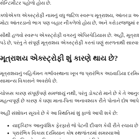
સેન્ટિમીટર પહોળો હોય છે.
ક્લોએકલ એક્સ્ટ્રોફી નામનું વધુ જટિલ સ્વરૂપ મૂત્રાશય, આંતરડા અન
મોટા આંતરડાનો ભાગ પણ બહાર નીકળેલો હોય છે, અને કરોડરજ્જુમાં 
સૌથી હળવો સ્વરૂપ એક્સ્ટ્રોફી વગરનું એપિસ્પેડિયાસ છે. અહીં, મૂત્રાશ
પડે છે, પરંતુ તે સંપૂર્ણ મૂત્રાશય એક્સ્ટ્રોફી કરતાં ઘણું સરળતાથી સાર
મૂત્રાશય એક્સ્ટ્રોફી શું કારણે થાય છે?
મૂત્રાશયનું બહિર્ગમન ગર્ભાવસ્થાના ખૂબ જ પ્રારંભિક અઠવાડિયા દરમિ
સામાન્ય વિકાસને અવરોધે છે.
ચોક્કસ કારણ સંપૂર્ણપણે સમજાયું નથી, પરંતુ ડોક્ટરો માને છે કે તે આન
મહત્વપૂર્ણ છે કારણ કે ઘણા માતા-પિતા અનાવશ્યક રીતે પોતાને દોષ આપે 
અહીં સંશોધન સૂચવે છે કે આ સ્થિતિમાં શું ફાળો આપી શકે છે:
યાદૃચ્છિક આનુવંશિક ફેરફારો જે પેટની દીવાલ કેવી રીતે રચાય છે
પ્રારંભિક વિકાસ દરમિયાન કોષ સ્થળાંતરમાં સમસ્યાઓ