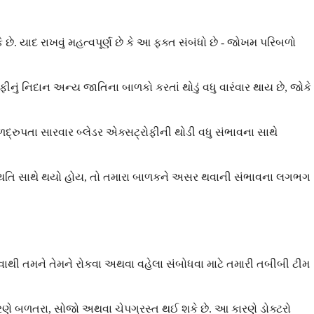
. યાદ રાખવું મહત્વપૂર્ણ છે કે આ ફક્ત સંબંધો છે - જોખમ પરિબળો
ું નિદાન અન્ય જાતિના બાળકો કરતાં થોડું વધુ વારંવાર થાય છે, જોકે
ળદ્રુપતા સારવાર બ્લેડર એક્સટ્રોફીની થોડી વધુ સંભાવના સાથે
આ સ્થિતિ સાથે થયો હોય, તો તમારા બાળકને અસર થવાની સંભાવના લગભગ
વાથી તમને તેમને રોકવા અથવા વહેલા સંબોધવા માટે તમારી તબીબી ટીમ
 કારણે બળતરા, સોજો અથવા ચેપગ્રસ્ત થઈ શકે છે. આ કારણે ડોક્ટરો