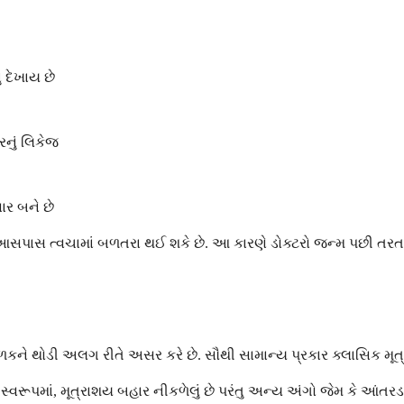
 દેખાય છે
રનું લિકેજ
વાર બને છે
સપાસ ત્વચામાં બળતરા થઈ શકે છે. આ કારણે ડોક્ટરો જન્મ પછી તરત જ
 બાળકને થોડી અલગ રીતે અસર કરે છે. સૌથી સામાન્ય પ્રકાર ક્લાસિક મૂત
્વરૂપમાં, મૂત્રાશય બહાર નીકળેલું છે પરંતુ અન્ય અંગો જેમ કે આંતર