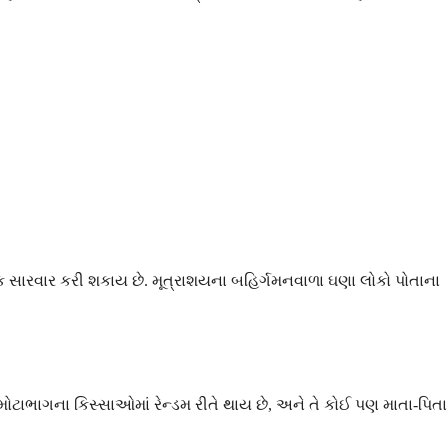
સારવાર કરી શકાય છે. મૂત્રાશયના બહિર્ગમનવાળા ઘણા લોકો પોતાના
મોટાભાગના કિસ્સાઓમાં રેન્ડમ રીતે થાય છે, અને તે કોઈ પણ માતા-પિતા