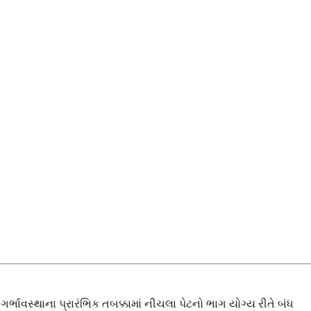
ભાવસ્થાના પ્રારંભિક તબક્કામાં નીચલા પેટનો ભાગ યોગ્ય રીતે બંધ