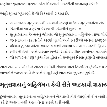
ઘણીવાર જીવનના પ્રથમ થોડા દિવસોમાં સર્જરીની ભલામણ કરે છે.
અહીં મુખ્ય ગૂંચવણો છે જે વિકસાવી શકાય છે:
અસામાન્ય મૂત્રાશયની રચનાને કારણે વારંવાર મૂત્રમાર્ગના ચેપ
કિડનીમાં પાછા ફરતા પેશાબથી કિડનીને નુકસાન
મૂત્રાશયના કેન્સરનું જોખમ, જે મૂત્રાશયના બહિર્ગમનવાળા લોકોમા
જનનાંગના તફાવતોને કારણે પુરુષો અને સ્ત્રીઓ બંનેમાં ફળદ્
પેલ્વિક હાડકાઓના અલગ થવાથી ચાલવા પર અસર કરતી હિપ
શરીરની છબી અને વારંવાર સર્જરી સાથે સંબંધિત માનસિક પડકારો
જો મળાશય પણ પ્રભાવિત હોય તો મળમૂત્ર નિયંત્રણની સમસ્
સારા સમાચાર એ છે કે યોગ્ય તબીબી સંભાળ અને નિયમિત ફોલો-અપ સાથ
બાળકોને જન્મ આપે છે અને સંપૂર્ણપણે સામાન્ય જીવન જીવે છે.
મૂત્રાશયનું બહિર્ગમન કેવી રીતે અટકાવી શકા
દુર્ભાગ્યવશ, મૂત્રાશયના બહિર્ગમનને રોકવાની કોઈ જાણીતી રીત નથી ક
કરે છે અથવા નથી કરતા તેના કારણે થતી નથી.