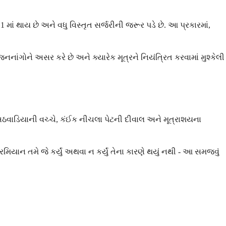
ં થાય છે અને વધુ વિસ્તૃત સર્જરીની જરૂર પડે છે. આ પ્રકારમાં,
જનનાંગોને અસર કરે છે અને ક્યારેક મૂત્રને નિયંત્રિત કરવામાં મુશ્કેલી
0 અઠવાડિયાની વચ્ચે, કંઈક નીચલા પેટની દીવાલ અને મૂત્રાશયના
રમિયાન તમે જે કર્યું અથવા ન કર્યું તેના કારણે થયું નથી - આ સમજવું