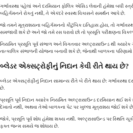
ગર્ભાવસ્થા પહેલાં અને દરમિયાન ફોલિક એસિડ લેવાની હંમેશા બધી સ્ત્
બહિર્ગમનને રોકતું નથી, તે એકંદરે સ્વસ્થ વિકાસને સમર્થન આપે છે.
જો તમને મૂત્રાશયના બહિર્ગમનનો કૌટુંબિક ઇતિહાસ હોય, તો ગર્ભાવસ
સમજાવી શકે છે અને જો તમે રસ ધરાવો છો તો પ્રસૂતિ પરીક્ષણના વિકલ્પો
નિયમિત પ્રસૂતિ પૂર્વ સંભાળ અને વિગતવાર અલ્ટ્રાસાઉન્ડ થી ક્યારેક ગ
તાત્કાલિક સંભાળની યોજના બનાવી શકે છે, જેનાથી બાળકના પરિણામો 
બ્લેડર એક્સટ્રોફીનું નિદાન કેવી રીતે થાય છે?
બ્લેડર એક્સટ્રોફીનું નિદાન સામાન્ય રીતે બે રીતે થાય છે: ગર્ભાવસ્થ
છે.
પ્રસૂતિ પૂર્વ નિદાન ક્યારેક નિયમિત અલ્ટ્રાસાઉન્ડ દરમિયાન થઈ શકે 
દેખાતો નથી, અથવા તેઓ બાળકના પેટ પર ખુલ્લા મૂત્રાશય જોઈ શકે છે
જોકે, પ્રસૂતિ પૂર્વ શોધ હંમેશા શક્ય નથી. અલ્ટ્રાસાઉન્ડ પર સ્થિતિ 
ફક્ત જન્મ સમયે જ શોધાય છે.