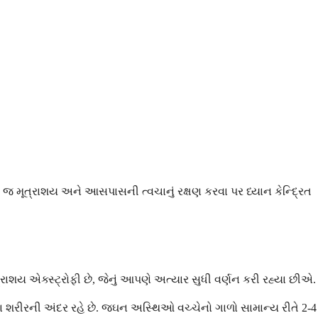
 મૂત્રાશય અને આસપાસની ત્વચાનું રક્ષણ કરવા પર ધ્યાન કેન્દ્રિત
્રાશય એક્સ્ટ્રોફી છે, જેનું આપણે અત્યાર સુધી વર્ણન કરી રહ્યા છીએ.
ડા શરીરની અંદર રહે છે. જઘન અસ્થિઓ વચ્ચેનો ગાળો સામાન્ય રીતે 2-4