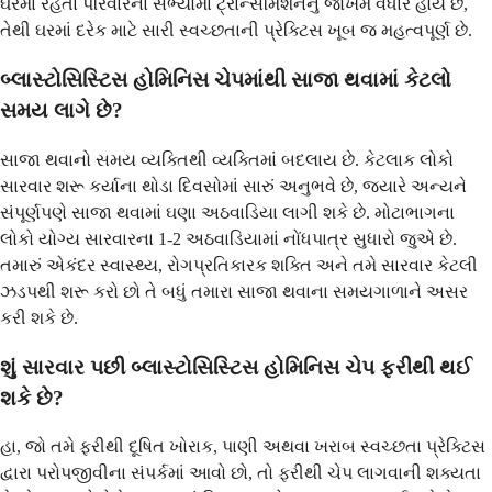
ઘરમાં રહેતા પરિવારના સભ્યોમાં ટ્રાન્સમિશનનું જોખમ વધારે હોય છે,
તેથી ઘરમાં દરેક માટે સારી સ્વચ્છતાની પ્રેક્ટિસ ખૂબ જ મહત્વપૂર્ણ છે.
બ્લાસ્ટોસિસ્ટિસ હોમિનિસ ચેપમાંથી સાજા થવામાં કેટલો
સમય લાગે છે?
સાજા થવાનો સમય વ્યક્તિથી વ્યક્તિમાં બદલાય છે. કેટલાક લોકો
સારવાર શરૂ કર્યાના થોડા દિવસોમાં સારું અનુભવે છે, જ્યારે અન્યને
સંપૂર્ણપણે સાજા થવામાં ઘણા અઠવાડિયા લાગી શકે છે. મોટાભાગના
લોકો યોગ્ય સારવારના 1-2 અઠવાડિયામાં નોંધપાત્ર સુધારો જુએ છે.
તમારું એકંદર સ્વાસ્થ્ય, રોગપ્રતિકારક શક્તિ અને તમે સારવાર કેટલી
ઝડપથી શરૂ કરો છો તે બધું તમારા સાજા થવાના સમયગાળાને અસર
કરી શકે છે.
શું સારવાર પછી બ્લાસ્ટોસિસ્ટિસ હોમિનિસ ચેપ ફરીથી થઈ
શકે છે?
હા, જો તમે ફરીથી દૂષિત ખોરાક, પાણી અથવા ખરાબ સ્વચ્છતા પ્રેક્ટિસ
દ્વારા પરોપજીવીના સંપર્કમાં આવો છો, તો ફરીથી ચેપ લાગવાની શક્યતા