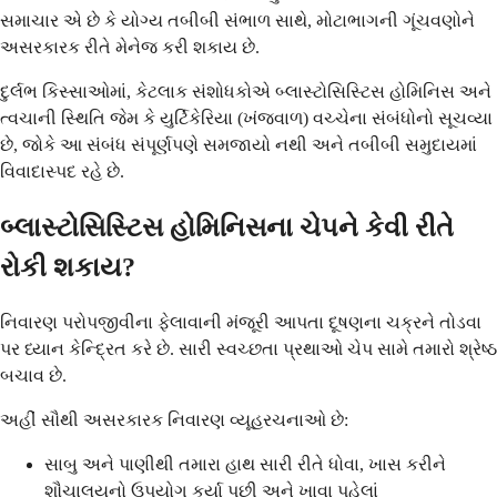
સમાચાર એ છે કે યોગ્ય તબીબી સંભાળ સાથે, મોટાભાગની ગૂંચવણોને
અસરકારક રીતે મેનેજ કરી શકાય છે.
દુર્લભ કિસ્સાઓમાં, કેટલાક સંશોધકોએ બ્લાસ્ટોસિસ્ટિસ હોમિનિસ અને
ત્વચાની સ્થિતિ જેમ કે યુર્ટિકેરિયા (ખંજવાળ) વચ્ચેના સંબંધોનો સૂચવ્યા
છે, જોકે આ સંબંધ સંપૂર્ણપણે સમજાયો નથી અને તબીબી સમુદાયમાં
વિવાદાસ્પદ રહે છે.
બ્લાસ્ટોસિસ્ટિસ હોમિનિસના ચેપને કેવી રીતે
રોકી શકાય?
નિવારણ પરોપજીવીના ફેલાવાની મંજૂરી આપતા દૂષણના ચક્રને તોડવા
પર ધ્યાન કેન્દ્રિત કરે છે. સારી સ્વચ્છતા પ્રથાઓ ચેપ સામે તમારો શ્રેષ્ઠ
બચાવ છે.
અહીં સૌથી અસરકારક નિવારણ વ્યૂહરચનાઓ છે:
સાબુ અને પાણીથી તમારા હાથ સારી રીતે ધોવા, ખાસ કરીને
શૌચાલયનો ઉપયોગ કર્યા પછી અને ખાવા પહેલાં