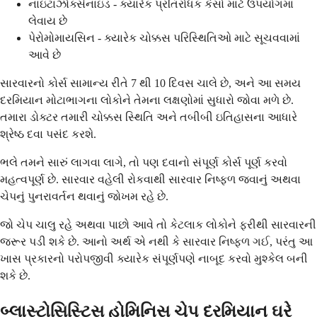
નાઇટાઝોક્સેનાઇડ - ક્યારેક પ્રતિરોધક કેસો માટે ઉપયોગમાં
લેવાય છે
પેરોમોમાયસિન - ક્યારેક ચોક્કસ પરિસ્થિતિઓ માટે સૂચવવામાં
આવે છે
સારવારનો કોર્સ સામાન્ય રીતે 7 થી 10 દિવસ ચાલે છે, અને આ સમય
દરમિયાન મોટાભાગના લોકોને તેમના લક્ષણોમાં સુધારો જોવા મળે છે.
તમારા ડોક્ટર તમારી ચોક્કસ સ્થિતિ અને તબીબી ઇતિહાસના આધારે
શ્રેષ્ઠ દવા પસંદ કરશે.
ભલે તમને સારું લાગવા લાગે, તો પણ દવાનો સંપૂર્ણ કોર્સ પૂર્ણ કરવો
મહત્વપૂર્ણ છે. સારવાર વહેલી રોકવાથી સારવાર નિષ્ફળ જવાનું અથવા
ચેપનું પુનરાવર્તન થવાનું જોખમ રહે છે.
જો ચેપ ચાલુ રહે અથવા પાછો આવે તો કેટલાક લોકોને ફરીથી સારવારની
જરૂર પડી શકે છે. આનો અર્થ એ નથી કે સારવાર નિષ્ફળ ગઈ, પરંતુ આ
ખાસ પ્રકારનો પરોપજીવી ક્યારેક સંપૂર્ણપણે નાબૂદ કરવો મુશ્કેલ બની
શકે છે.
બ્લાસ્ટોસિસ્ટિસ હોમિનિસ ચેપ દરમિયાન ઘરે