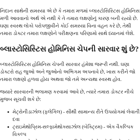
નિદાન સાથેની સમસ્યા એ છે કે તમારા મળમાં બ્લાસ્ટોસિસ્ટિસ હોમિનિસ
મળી આવવાનો અર્થ એ નથી કે તે તમારા લક્ષણોનું કારણ બની રહ્યો છે.
ઘણા સ્વસ્થ લોકો પરોપજીવીને કોઈ સમસ્યા વિના વહન કરે છે, તેથી
તમારા ડોક્ટર તમારા લક્ષણોને પરીક્ષણના પરિણામો સાથે ધ્યાનમાં લેશે.
બ્લાસ્ટોસિસ્ટિસ હોમિનિસ ચેપની સારવાર શું છે?
બ્લાસ્ટોસિસ્ટિસ હોમિનિસ ચેપની સારવાર હંમેશા જરૂરી નથી. ઘણા
ડોક્ટરો રાહ જુઓ અને જુઓનો અભિગમ અપનાવે છે, ખાસ કરીને જો
તમારા લક્ષણો હળવા હોય અથવા જો તમે અન્યથા સ્વસ્થ હોવ.
જ્યારે સારવારની ભલામણ કરવામાં આવે છે, ત્યારે તમારા ડોક્ટર નીચે
મુજબ સૂચવી શકે છે:
મેટ્રોનીડાઝોલ (ફ્લેગિલ) - સૌથી સામાન્ય રીતે ઉપયોગમાં લેવાતી
દવા
ટ્રાઇમેથોપ્રિમ-સલ્ફામેથોક્સાઝોલ (બેક્ટ્રિમ) - એક વૈકલ્પિક
વિકલ્પ