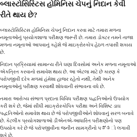
બ્લાસ્ટોસિસ્ટિસ હોમિનિસ ચેપનું નિદાન કેવી
રીતે થાય છે?
બ્લાસ્ટોસિસ્ટિસ હોમિનિસ ચેપનું નિદાન કરવા માટે તમારા મળના
નમૂનાઓનું પ્રયોગશાળા પરીક્ષણ જરૂરી છે. તમારા ડોક્ટર તમને તાજા
મળના નમૂનાઓ આપવાનું કહેશે જે માઇક્રોસ્કોપ હેઠળ તપાસી શકાય
છે.
નિદાન પ્રક્રિયામાં સામાન્ય રીતે ઘણા દિવસોમાં અનેક મળના નમૂનાઓ
એકત્રિત કરવાનો સમાવેશ થાય છે. આ એટલા માટે છે કારણ કે
પરોપજીવી દરેક મળમાં હંમેશા હાજર રહેતો નથી, તેથી અનેક
નમૂનાઓનું પરીક્ષણ કરવાથી શોધવાની સંભાવના વધે છે.
તમારા આરોગ્ય સંભાળ પ્રદાતા વિવિધ પરીક્ષણ પદ્ધતિઓનો ઉપયોગ
કરી શકે છે, જેમાં સીધી માઇક્રોસ્કોપિક પરીક્ષા અને વિશિષ્ટ ડાઘ
પદ્ધતિઓનો સમાવેશ થાય છે જે પરોપજીવીઓને શોધવાનું સરળ બનાવે
છે. કેટલીક પ્રયોગશાળાઓ ડીએનએ-આધારિત પરીક્ષણોનો પણ
ઉપયોગ કરે છે જે પરોપજીવીના જનીન સામગ્રીનો પತ್ತો લગાવી
શકે છે.