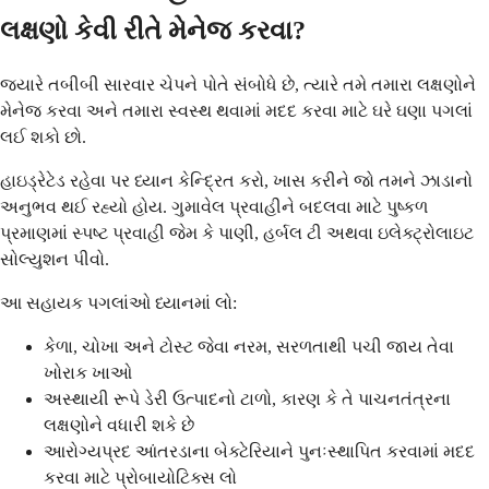
લક્ષણો કેવી રીતે મેનેજ કરવા?
જ્યારે તબીબી સારવાર ચેપને પોતે સંબોધે છે, ત્યારે તમે તમારા લક્ષણોને
મેનેજ કરવા અને તમારા સ્વસ્થ થવામાં મદદ કરવા માટે ઘરે ઘણા પગલાં
લઈ શકો છો.
હાઇડ્રેટેડ રહેવા પર ધ્યાન કેન્દ્રિત કરો, ખાસ કરીને જો તમને ઝાડાનો
અનુભવ થઈ રહ્યો હોય. ગુમાવેલ પ્રવાહીને બદલવા માટે પુષ્કળ
પ્રમાણમાં સ્પષ્ટ પ્રવાહી જેમ કે પાણી, હર્બલ ટી અથવા ઇલેક્ટ્રોલાઇટ
સોલ્યુશન પીવો.
આ સહાયક પગલાંઓ ધ્યાનમાં લો:
કેળા, ચોખા અને ટોસ્ટ જેવા નરમ, સરળતાથી પચી જાય તેવા
ખોરાક ખાઓ
અસ્થાયી રૂપે ડેરી ઉત્પાદનો ટાળો, કારણ કે તે પાચનતંત્રના
લક્ષણોને વધારી શકે છે
આરોગ્યપ્રદ આંતરડાના બેક્ટેરિયાને પુનઃસ્થાપિત કરવામાં મદદ
કરવા માટે પ્રોબાયોટિક્સ લો