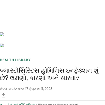
Benchmarks
Stories
FAQ
Sign up / Log in
HEALTH LIBRARY
બ્લાસ્ટોસિસ્ટિસ હોમિનિસ ઇન્ફેક્શન શું
છે? લક્ષણો, કારણો અને સારવાર
છેલ્લે અપડેટ કરેલ
17 ફેબ્રુઆરી, 2025
ઘર
રોગો અને પરિસ્થિતિઓ
Blastocystis Hominis Infection