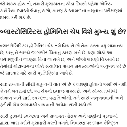
જો શક્ય હોય તો, તમારી મુલાકાતના થોડા દિવસો પહેલા એન્ટિ-
ડાયેરિયા દવાઓ લેવાનું ટાળો, કારણ કે આ મળના નમૂનાના પરીક્ષણમાં
દખલ કરી શકે છે.
બ્લાસ્ટોસિસ્ટિસ હોમિનિસ ચેપ વિશે મુખ્ય શું છે?
બ્લાસ્ટોસિસ્ટિસ હોમિનિસ ચેપ તમે વિચારો છો તેના કરતાં વધુ સામાન્ય
છે, પરંતુ તે ભાગ્યે જ ગંભીર ચિંતાનું કારણ બને છે. ઘણા લોકો આ
પરોપજીવીને જાણ્યા વિના જ રાખે છે, અને જેઓ લક્ષણો વિકસાવે છે
તેમાંથી મોટાભાગના લોકો સંચાલિત પાચન સમસ્યાઓનો અનુભવ કરે છે
જે સારવાર માટે સારી પ્રતિક્રિયા આપે છે.
યાદ રાખવાની સૌથી મહત્વની વાત એ છે કે લક્ષણો હોવાનો અર્થ એ નથી
કે તમે ખતરામાં છો. આ ચેપનો ઇલાજ શક્ય છે, અને યોગ્ય તબીબી
સંભાળ અને સારી સ્વચ્છતા પદ્ધતિઓથી, તમે સારું અનુભવવાની અને
ફરીથી ચેપ લાગવાથી બચવાની અપેક્ષા રાખી શકો છો.
સારી હાથની સ્વચ્છતા અને સલામત ખોરાક અને પાણીની પ્રથાઓ
દ્વારા, ખાસ કરીને મુસાફરી કરતી વખતે, નિવારણ પર ધ્યાન કેન્દ્રિત