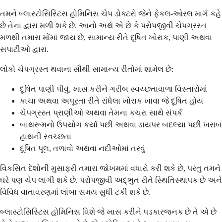
તમને બ્લાસ્ટોસિસ્ટિસ હોમિનિસ ચેપ ડોક્ટરો જેને ફેકલ-ઓરલ માર્ગ કહે
છે તેના દ્વારા મળી શકે છે. આનો અર્થ એ છે કે પરોપજીવી ચેપગ્રસ્ત
મળથી તમારા મોંમાં જાય છે, સામાન્ય રીતે દૂષિત ખોરાક, પાણી અથવા
સપાટીઓ દ્વારા.
લોકો ચેપગ્રસ્ત થવાના સૌથી સામાન્ય રીતોમાં શામેલ છે:
દૂષિત પાણી પીવું, ખાસ કરીને ગરીબ સ્વચ્છતાવાળા વિસ્તારોમાં
કાચા અથવા અપૂરતા રીતે રાંધેલા ખોરાક ખાવા જે દૂષિત હોય
ચેપગ્રસ્ત પ્રાણીઓ અથવા તેમના કચરા સાથે સંપર્ક
બાથરૂમનો ઉપયોગ કર્યા પછી અથવા ડાયપર બદલ્યા પછી ખરાબ
હાથની સ્વચ્છતા
દૂષિત પૂલ, તળાવો અથવા નદીઓમાં તરવું
વિકસિત દેશોની મુસાફરી તમારા જોખમમાં વધારો કરી શકે છે, પરંતુ તમને
ઘરે પણ ચેપ લાગી શકે છે. પરોપજીવી અદ્ભુત રીતે સ્થિતિસ્થાપક છે અને
વિવિધ વાતાવરણમાં લાંબા સમય સુધી ટકી શકે છે.
બ્લાસ્ટોસિસ્ટિસ હોમિનિસ વિશે જે ખાસ કરીને પડકારજનક છે તે એ છે