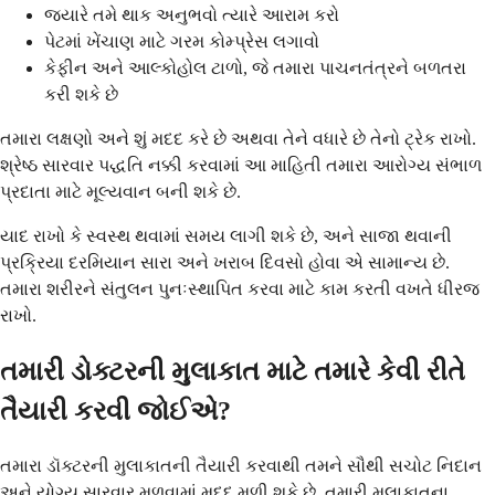
જ્યારે તમે થાક અનુભવો ત્યારે આરામ કરો
પેટમાં ખેંચાણ માટે ગરમ કોમ્પ્રેસ લગાવો
કેફીન અને આલ્કોહોલ ટાળો, જે તમારા પાચનતંત્રને બળતરા
કરી શકે છે
તમારા લક્ષણો અને શું મદદ કરે છે અથવા તેને વધારે છે તેનો ટ્રેક રાખો.
શ્રેષ્ઠ સારવાર પદ્ધતિ નક્કી કરવામાં આ માહિતી તમારા આરોગ્ય સંભાળ
પ્રદાતા માટે મૂલ્યવાન બની શકે છે.
યાદ રાખો કે સ્વસ્થ થવામાં સમય લાગી શકે છે, અને સાજા થવાની
પ્રક્રિયા દરમિયાન સારા અને ખરાબ દિવસો હોવા એ સામાન્ય છે.
તમારા શરીરને સંતુલન પુનઃસ્થાપિત કરવા માટે કામ કરતી વખતે ધીરજ
રાખો.
તમારી ડોક્ટરની મુલાકાત માટે તમારે કેવી રીતે
તૈયારી કરવી જોઈએ?
તમારા ડૉક્ટરની મુલાકાતની તૈયારી કરવાથી તમને સૌથી સચોટ નિદાન
અને યોગ્ય સારવાર મળવામાં મદદ મળી શકે છે. તમારી મુલાકાતના