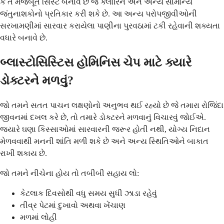
કે તે મજબૂત સિસ્ટ બનાવે છે જે ક્લોરિન અને અન્ય સામાન્ય
જંતુનાશકોનો પ્રતિકાર કરી શકે છે. આ અન્ય પરોપજીવીઓની
સરખામણીમાં સારવાર કરાયેલા પાણીના પુરવઠામાં ટકી રહેવાની શક્યતા
વધારે બનાવે છે.
બ્લાસ્ટોસિસ્ટિસ હોમિનિસ ચેપ માટે ક્યારે
ડોક્ટરને મળવું?
જો તમને સતત પાચન લક્ષણોનો અનુભવ થઈ રહ્યો છે જે તમારા રોજિંદા
જીવનમાં દખલ કરે છે, તો તમારે ડોક્ટરને મળવાનું વિચારવું જોઈએ.
જ્યારે ઘણા કિસ્સાઓમાં સારવારની જરૂર હોતી નથી, યોગ્ય નિદાન
મેળવવાથી મનની શાંતિ મળી શકે છે અને અન્ય સ્થિતિઓને બાકાત
રાખી શકાય છે.
જો તમને નીચેના હોય તો તબીબી સહાય લો:
કેટલાક દિવસોથી વધુ સમય સુધી ઝાડા રહેવું
તીવ્ર પેટમાં દુખાવો અથવા ખેંચાણ
મળમાં લોહી