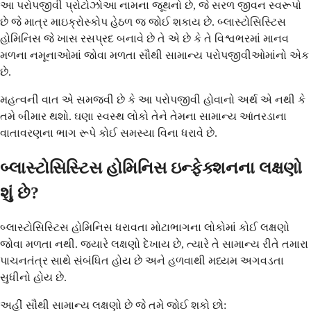
આ પરોપજીવી પ્રોટોઝોઆ નામના જૂથનો છે, જે સરળ જીવન સ્વરૂપો
છે જે માત્ર માઇક્રોસ્કોપ હેઠળ જ જોઈ શકાય છે. બ્લાસ્ટોસિસ્ટિસ
હોમિનિસ જે ખાસ રસપ્રદ બનાવે છે તે એ છે કે તે વિશ્વભરમાં માનવ
મળના નમૂનાઓમાં જોવા મળતા સૌથી સામાન્ય પરોપજીવીઓમાંનો એક
છે.
મહત્વની વાત એ સમજવી છે કે આ પરોપજીવી હોવાનો અર્થ એ નથી કે
તમે બીમાર થશો. ઘણા સ્વસ્થ લોકો તેને તેમના સામાન્ય આંતરડાના
વાતાવરણના ભાગ રૂપે કોઈ સમસ્યા વિના ધરાવે છે.
બ્લાસ્ટોસિસ્ટિસ હોમિનિસ ઇન્ફેક્શનના લક્ષણો
શું છે?
બ્લાસ્ટોસિસ્ટિસ હોમિનિસ ધરાવતા મોટાભાગના લોકોમાં કોઈ લક્ષણો
જોવા મળતા નથી. જ્યારે લક્ષણો દેખાય છે, ત્યારે તે સામાન્ય રીતે તમારા
પાચનતંત્ર સાથે સંબંધિત હોય છે અને હળવાથી મધ્યમ અગવડતા
સુધીનો હોય છે.
અહીં સૌથી સામાન્ય લક્ષણો છે જે તમે જોઈ શકો છો: