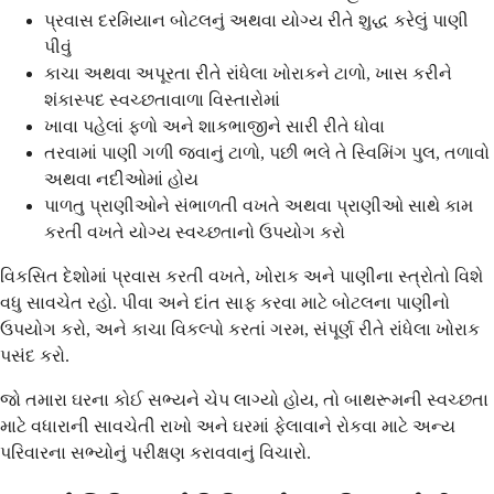
પ્રવાસ દરમિયાન બોટલનું અથવા યોગ્ય રીતે શુદ્ધ કરેલું પાણી
પીવું
કાચા અથવા અપૂરતા રીતે રાંધેલા ખોરાકને ટાળો, ખાસ કરીને
શંકાસ્પદ સ્વચ્છતાવાળા વિસ્તારોમાં
ખાવા પહેલાં ફળો અને શાકભાજીને સારી રીતે ધોવા
તરવામાં પાણી ગળી જવાનું ટાળો, પછી ભલે તે સ્વિમિંગ પુલ, તળાવો
અથવા નદીઓમાં હોય
પાળતુ પ્રાણીઓને સંભાળતી વખતે અથવા પ્રાણીઓ સાથે કામ
કરતી વખતે યોગ્ય સ્વચ્છતાનો ઉપયોગ કરો
વિકસિત દેશોમાં પ્રવાસ કરતી વખતે, ખોરાક અને પાણીના સ્ત્રોતો વિશે
વધુ સાવચેત રહો. પીવા અને દાંત સાફ કરવા માટે બોટલના પાણીનો
ઉપયોગ કરો, અને કાચા વિકલ્પો કરતાં ગરમ, સંપૂર્ણ રીતે રાંધેલા ખોરાક
પસંદ કરો.
જો તમારા ઘરના કોઈ સભ્યને ચેપ લાગ્યો હોય, તો બાથરૂમની સ્વચ્છતા
માટે વધારાની સાવચેતી રાખો અને ઘરમાં ફેલાવાને રોકવા માટે અન્ય
પરિવારના સભ્યોનું પરીક્ષણ કરાવવાનું વિચારો.