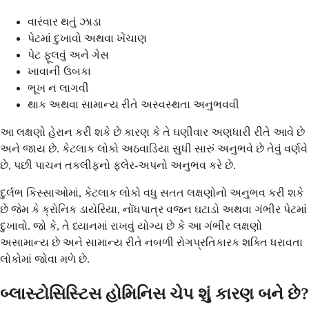
વારંવાર થતું ઝાડા
પેટમાં દુખાવો અથવા ખેંચાણ
પેટ ફૂલવું અને ગેસ
ખાવાની ઉબકા
ભૂખ ન લાગવી
થાક અથવા સામાન્ય રીતે અસ્વસ્થતા અનુભવવી
આ લક્ષણો હેરાન કરી શકે છે કારણ કે તે ઘણીવાર અણધારી રીતે આવે છે
અને જાય છે. કેટલાક લોકો અઠવાડિયા સુધી સારું અનુભવે છે તેવું વર્ણવે
છે, પછી પાચન તકલીફનો ફ્લેર-અપનો અનુભવ કરે છે.
દુર્લભ કિસ્સાઓમાં, કેટલાક લોકો વધુ સતત લક્ષણોનો અનુભવ કરી શકે
છે જેમ કે ક્રોનિક ડાયેરિયા, નોંધપાત્ર વજન ઘટાડો અથવા ગંભીર પેટમાં
દુખાવો. જો કે, તે ધ્યાનમાં રાખવું યોગ્ય છે કે આ ગંભીર લક્ષણો
અસામાન્ય છે અને સામાન્ય રીતે નબળી રોગપ્રતિકારક શક્તિ ધરાવતા
લોકોમાં જોવા મળે છે.
બ્લાસ્ટોસિસ્ટિસ હોમિનિસ ચેપ શું કારણ બને છે?