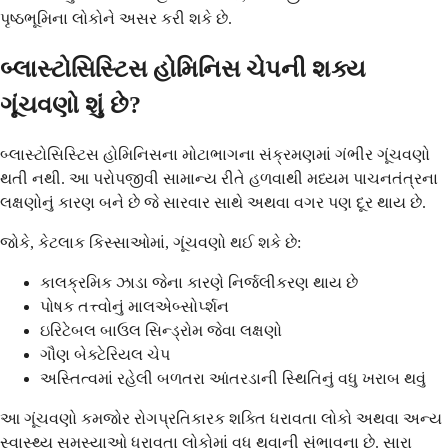
પૃષ્ઠભૂમિના લોકોને અસર કરી શકે છે.
બ્લાસ્ટોસિસ્ટિસ હોમિનિસ ચેપની શક્ય
ગૂંચવણો શું છે?
બ્લાસ્ટોસિસ્ટિસ હોમિનિસના મોટાભાગના સંક્રમણમાં ગંભીર ગૂંચવણો
થતી નથી. આ પરોપજીવી સામાન્ય રીતે હળવાથી મધ્યમ પાચનતંત્રના
લક્ષણોનું કારણ બને છે જે સારવાર સાથે અથવા વગર પણ દૂર થાય છે.
જોકે, કેટલાક કિસ્સાઓમાં, ગૂંચવણો થઈ શકે છે:
કાલક્રમિક ઝાડા જેના કારણે નિર્જલીકરણ થાય છે
પોષક તત્ત્વોનું માલએબ્સોર્પ્શન
ઇરિટેબલ બાઉલ સિન્ડ્રોમ જેવા લક્ષણો
ગૌણ બેક્ટેરિયલ ચેપ
અસ્તિત્વમાં રહેલી બળતરા આંતરડાની સ્થિતિનું વધુ ખરાબ થવું
આ ગૂંચવણો કમજોર રોગપ્રતિકારક શક્તિ ધરાવતા લોકો અથવા અન્ય
સ્વાસ્થ્ય સમસ્યાઓ ધરાવતા લોકોમાં વધુ થવાની સંભાવના છે. સારા