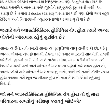
છે. કેટલાક લોકોને સારવારમાં નિષ્ફળતાનો પણ અનુભવ થઈ શકે છે,
જ્યાં પ્રારંભિક સારવાર પરોપજીવીને સંપૂર્ણપણે દૂર કરતી નથી. આ
કારણ છે કે તમારા ડ doctorક્ટર સફળ સારવાર પછી પણ ફોલો-અપ સ્ટૂલ
ટેસ્ટિંગ અને નિવારણની વ્યૂહરચનાઓ પર ભાર મૂકી શકે છે.
જ્યારે મને બ્લાસ્ટોસિસ્ટિસ હોમિનિસ ચેપ હોય ત્યારે અન્ય
લોકોની આસપાસ રહેવું સુરક્ષિત છે?
સામાન્ય રીતે, તમે તમારી સામાન્ય પ્રવૃત્તિઓ ચાલુ રાખી શકો છો, પરંતુ
અન્ય લોકોમાં ચેપ ફેલાવાથી રોકવા માટે તમારે વધારાની સાવચેતી રાખવી
જોઈએ. હાથને સારી રીતે અને વારંવાર ધોવા, ખાસ કરીને શૌચાલયનો
ઉપયોગ કર્યા પછી અને ખોરાક તૈયાર કરતા પહેલાં. જો શક્ય હોય તો,
અન્ય લોકો માટે ખોરાક તૈયાર કરવાનું ટાળો, અને જો તમને ગંભીર ઝાડા
હોય અથવા તમે ખૂબ જ બીમાર હોવ તો કામ કે શાળાએથી રહેવાનું
વિચારો.
જો મને બ્લાસ્ટોસિસ્ટિસ હોમિનિસ ચેપ હોય તો શું મારા
પરિવારના સભ્યોનું પરીક્ષણ કરાવવું જોઈએ?