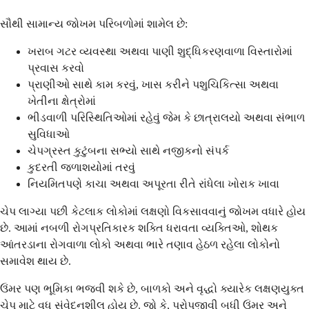
સૌથી સામાન્ય જોખમ પરિબળોમાં શામેલ છે:
ખરાબ ગટર વ્યવસ્થા અથવા પાણી શુદ્ધિકરણવાળા વિસ્તારોમાં
પ્રવાસ કરવો
પ્રાણીઓ સાથે કામ કરવું, ખાસ કરીને પશુચિકિત્સા અથવા
ખેતીના ક્ષેત્રોમાં
ભીડવાળી પરિસ્થિતિઓમાં રહેવું જેમ કે છાત્રાલયો અથવા સંભાળ
સુવિધાઓ
ચેપગ્રસ્ત કુટુંબના સભ્યો સાથે નજીકનો સંપર્ક
કુદરતી જળાશયોમાં તરવું
નિયમિતપણે કાચા અથવા અપૂરતા રીતે રાંધેલા ખોરાક ખાવા
ચેપ લાગ્યા પછી કેટલાક લોકોમાં લક્ષણો વિકસાવવાનું જોખમ વધારે હોય
છે. આમાં નબળી રોગપ્રતિકારક શક્તિ ધરાવતા વ્યક્તિઓ, શોથક
આંતરડાના રોગવાળા લોકો અથવા ભારે તણાવ હેઠળ રહેલા લોકોનો
સમાવેશ થાય છે.
ઉંમર પણ ભૂમિકા ભજવી શકે છે, બાળકો અને વૃદ્ધો ક્યારેક લક્ષણયુક્ત
ચેપ માટે વધુ સંવેદનશીલ હોય છે. જો કે, પરોપજીવી બધી ઉંમર અને