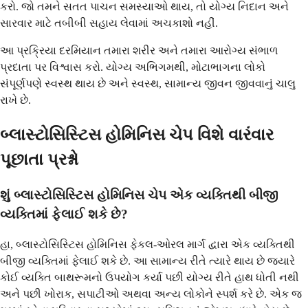
કરો. જો તમને સતત પાચન સમસ્યાઓ થાય, તો યોગ્ય નિદાન અને
સારવાર માટે તબીબી સહાય લેવામાં અચકાશો નહીં.
આ પ્રક્રિયા દરમિયાન તમારા શરીર અને તમારા આરોગ્ય સંભાળ
પ્રદાતા પર વિશ્વાસ કરો. યોગ્ય અભિગમથી, મોટાભાગના લોકો
સંપૂર્ણપણે સ્વસ્થ થાય છે અને સ્વસ્થ, સામાન્ય જીવન જીવવાનું ચાલુ
રાખે છે.
બ્લાસ્ટોસિસ્ટિસ હોમિનિસ ચેપ વિશે વારંવાર
પૂછાતા પ્રશ્નો
શું બ્લાસ્ટોસિસ્ટિસ હોમિનિસ ચેપ એક વ્યક્તિથી બીજી
વ્યક્તિમાં ફેલાઈ શકે છે?
હા, બ્લાસ્ટોસિસ્ટિસ હોમિનિસ ફેકલ-ઓરલ માર્ગ દ્વારા એક વ્યક્તિથી
બીજી વ્યક્તિમાં ફેલાઈ શકે છે. આ સામાન્ય રીતે ત્યારે થાય છે જ્યારે
કોઈ વ્યક્તિ બાથરૂમનો ઉપયોગ કર્યા પછી યોગ્ય રીતે હાથ ધોતી નથી
અને પછી ખોરાક, સપાટીઓ અથવા અન્ય લોકોને સ્પર્શ કરે છે. એક જ