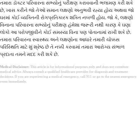
તમારા ડૉક્ટર પરિવારના સભ્યોનું પરીક્ષણ કરાવવાની ભલામણ કરી શકે
છે, ખાસ કરીને જો તેઓ સમાન લક્ષણો અનુભવી રહ્યા હોય અથવા જો
ઘરમાં કોઈ વ્યક્તિની રોગપ્રતિકારક શક્તિ નબળી હોય. જો કે, લક્ષણો
વિનાના પરિવારના સભ્યોનું પરીક્ષણ હંમેશા જરૂરી નથી કારણ કે ઘણા
લોકો આ પરોપજીવીને કોઈ સમસ્યા વિના પણ પોતાનામાં રાખી શકે છે.
તમારા પરિવારના સ્વાસ્થ્ય અને લક્ષણોના આધારે તમારી ચોક્કસ
પરિસ્થિતિ માટે શું શ્રેષ્ઠ છે તે નક્કી કરવામાં તમારા આરોગ્ય સંભાળ
પ્રદાતા તમને મદદ કરી શકે છે.
Medical Disclaimer:
This article is for informational purposes only and does not constitute
medical advice. Always consult a qualified healthcare provider for diagnosis and treatment
decisions. If you are experiencing a medical emergency, call 911 or go to the nearest emergency
room immediately.