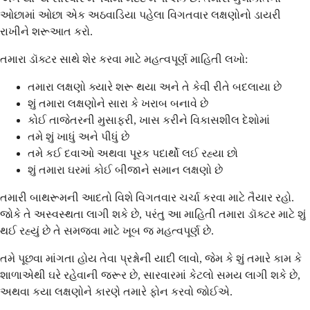
ઓછામાં ઓછા એક અઠવાડિયા પહેલા વિગતવાર લક્ષણોનો ડાયરી
રાખીને શરૂઆત કરો.
તમારા ડૉક્ટર સાથે શેર કરવા માટે મહત્વપૂર્ણ માહિતી લખો:
તમારા લક્ષણો ક્યારે શરૂ થયા અને તે કેવી રીતે બદલાયા છે
શું તમારા લક્ષણોને સારા કે ખરાબ બનાવે છે
કોઈ તાજેતરની મુસાફરી, ખાસ કરીને વિકાસશીલ દેશોમાં
તમે શું ખાધું અને પીધું છે
તમે કઈ દવાઓ અથવા પૂરક પદાર્થો લઈ રહ્યા છો
શું તમારા ઘરમાં કોઈ બીજાને સમાન લક્ષણો છે
તમારી બાથરૂમની આદતો વિશે વિગતવાર ચર્ચા કરવા માટે તૈયાર રહો.
જોકે તે અસ્વસ્થતા લાગી શકે છે, પરંતુ આ માહિતી તમારા ડૉક્ટર માટે શું
થઈ રહ્યું છે તે સમજવા માટે ખૂબ જ મહત્વપૂર્ણ છે.
તમે પૂછવા માંગતા હોય તેવા પ્રશ્નોની યાદી લાવો, જેમ કે શું તમારે કામ કે
શાળાએથી ઘરે રહેવાની જરૂર છે, સારવારમાં કેટલો સમય લાગી શકે છે,
અથવા કયા લક્ષણોને કારણે તમારે ફોન કરવો જોઈએ.