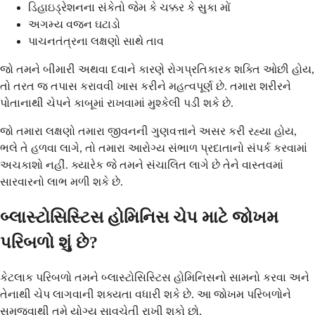
ડિહાઇડ્રેશનના સંકેતો જેમ કે ચક્કર કે સુકા મોં
અગમ્ય વજન ઘટાડો
પાચનતંત્રના લક્ષણો સાથે તાવ
જો તમને બીમારી અથવા દવાને કારણે રોગપ્રતિકારક શક્તિ ઓછી હોય,
તો તરત જ તપાસ કરાવવી ખાસ કરીને મહત્વપૂર્ણ છે. તમારા શરીરને
પોતાનાથી ચેપને કાબૂમાં રાખવામાં મુશ્કેલી પડી શકે છે.
જો તમારા લક્ષણો તમારા જીવનની ગુણવત્તાને અસર કરી રહ્યા હોય,
ભલે તે હળવા લાગે, તો તમારા આરોગ્ય સંભાળ પ્રદાતાનો સંપર્ક કરવામાં
અચકાશો નહીં. ક્યારેક જે તમને સંચાલિત લાગે છે તેને વાસ્તવમાં
સારવારનો લાભ મળી શકે છે.
બ્લાસ્ટોસિસ્ટિસ હોમિનિસ ચેપ માટે જોખમ
પરિબળો શું છે?
કેટલાક પરિબળો તમને બ્લાસ્ટોસિસ્ટિસ હોમિનિસનો સામનો કરવા અને
તેનાથી ચેપ લાગવાની શક્યતા વધારી શકે છે. આ જોખમ પરિબળોને
સમજવાથી તમે યોગ્ય સાવચેતી રાખી શકો છો.