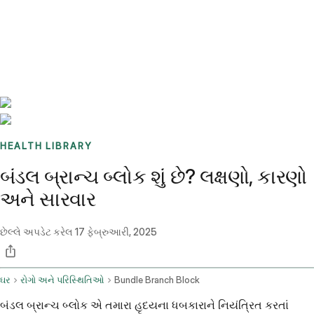
Benchmarks
Stories
FAQ
Sign up / Log in
HEALTH LIBRARY
બંડલ બ્રાન્ચ બ્લોક શું છે? લક્ષણો, કારણો
અને સારવાર
છેલ્લે અપડેટ કરેલ
17 ફેબ્રુઆરી, 2025
ઘર
રોગો અને પરિસ્થિતિઓ
Bundle Branch Block
બંડલ બ્રાન્ચ બ્લોક એ તમારા હૃદયના ધબકારાને નિયંત્રિત કરતાં