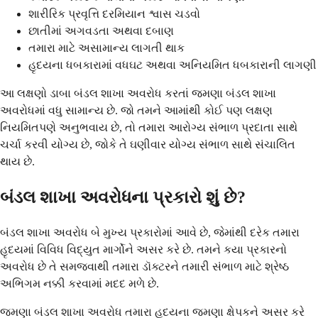
શારીરિક પ્રવૃત્તિ દરમિયાન શ્વાસ ચડવો
છાતીમાં અગવડતા અથવા દબાણ
તમારા માટે અસામાન્ય લાગતી થાક
હૃદયના ધબકારામાં વધઘટ અથવા અનિયમિત ધબકારાની લાગણી
આ લક્ષણો ડાબા બંડલ શાખા અવરોધ કરતાં જમણા બંડલ શાખા
અવરોધમાં વધુ સામાન્ય છે. જો તમને આમાંથી કોઈ પણ લક્ષણ
નિયમિતપણે અનુભવાય છે, તો તમારા આરોગ્ય સંભાળ પ્રદાતા સાથે
ચર્ચા કરવી યોગ્ય છે, જોકે તે ઘણીવાર યોગ્ય સંભાળ સાથે સંચાલિત
થાય છે.
બંડલ શાખા અવરોધના પ્રકારો શું છે?
બંડલ શાખા અવરોધ બે મુખ્ય પ્રકારોમાં આવે છે, જેમાંથી દરેક તમારા
હૃદયમાં વિવિધ વિદ્યુત માર્ગોને અસર કરે છે. તમને કયા પ્રકારનો
અવરોધ છે તે સમજવાથી તમારા ડૉક્ટરને તમારી સંભાળ માટે શ્રેષ્ઠ
અભિગમ નક્કી કરવામાં મદદ મળે છે.
જમણા બંડલ શાખા અવરોધ તમારા હૃદયના જમણા ક્ષેપકને અસર કરે