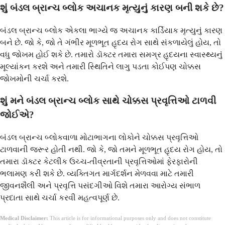
શું બંડલ બ્રાન્ચ બ્લોક અચાનક મૃત્યુનું કારણ બની શકે છે?
બંડલ બ્રાન્ચ બ્લોક એકલા ભાગ્યે જ અચાનક કાર્ડિયાક મૃત્યુનું કારણ
બને છે. જો કે, જો તે ગંભીર મૂળભૂત હૃદય રોગ સાથે સંકળાયેલું હોય, તો
વધુ જોખમ હોઈ શકે છે. તમારો ડૉક્ટર તમારા સમગ્ર હૃદયના સ્વાસ્થ્યનું
મૂલ્યાંકન કરશે અને તમારી સ્થિતિને લાગુ પડતા કોઈપણ ચોક્કસ
જોખમોની ચર્ચા કરશે.
શું મને બંડલ બ્રાન્ચ બ્લોક સાથે ચોક્કસ પ્રવૃત્તિઓ ટાળવી
જોઈએ?
બંડલ બ્રાન્ચ બ્લોકવાળા મોટાભાગના લોકોને ચોક્કસ પ્રવૃત્તિઓ
ટાળવાની જરૂર હોતી નથી. જો કે, જો તમને મૂળભૂત હૃદય રોગ હોય, તો
તમારા ડૉક્ટર કેટલીક ઉચ્ચ-તીવ્રતાની પ્રવૃત્તિઓમાં ફેરફારોની
ભલામણ કરી શકે છે. વ્યક્તિગત માર્ગદર્શન મેળવવા માટે તમારી
જીવનશૈલી અને પ્રવૃત્તિ પસંદગીઓ વિશે તમારા આરોગ્ય સંભાળ
પ્રદાતા સાથે ચર્ચા કરવી મહત્વપૂર્ણ છે.
Medical Disclaimer:
This article is for informational purposes only and does not constitute