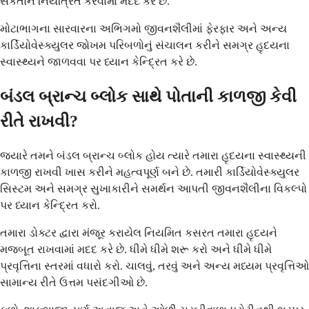
સંકેતોને નિયંત્રિત કરવામાં મદદ કરે છે.
મોટાભાગના સારવારના અભિગમો જીવનશૈલીમાં ફેરફાર અને અન્ય
કાર્ડિયોવેસ્ક્યુલર જોખમ પરિબળોનું સંચાલન કરીને સમગ્ર હૃદયના
સ્વાસ્થ્યને જાળવવા પર ધ્યાન કેન્દ્રિત કરે છે.
બંડલ બ્રાન્ચ બ્લોક સાથે પોતાની કાળજી કેવી
રીતે રાખવી?
જ્યારે તમને બંડલ બ્રાન્ચ બ્લોક હોય ત્યારે તમારા હૃદયના સ્વાસ્થ્યની
કાળજી રાખવી ખાસ કરીને મહત્વપૂર્ણ બને છે. તમારી કાર્ડિયોવેસ્ક્યુલર
સિસ્ટમ અને સમગ્ર સુખાકારીને સમર્થન આપતી જીવનશૈલીના વિકલ્પો
પર ધ્યાન કેન્દ્રિત કરો.
તમારા ડોક્ટર દ્વારા મંજૂર કરાયેલ નિયમિત કસરત તમારા હૃદયને
મજબૂત રાખવામાં મદદ કરે છે. ધીમે ધીમે શરૂ કરો અને ધીમે ધીમે
પ્રવૃત્તિના સ્તરમાં વધારો કરો. ચાલવું, તરવું અને અન્ય મધ્યમ પ્રવૃત્તિઓ
સામાન્ય રીતે ઉત્તમ પસંદગીઓ છે.