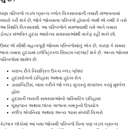
ઘણા પરિબળો બંડલ બ્રાન્ચ બ્લોક વિકસાવવાની તમારી સંભાવનામાં
વધારો કરી શકે છે, જોકે જોખમના પરિબળો હોવાનો અર્થ એ નથી કે તમે
આ સ્થિતિ વિકસાવશો. આ પરિબળોને સમજવાથી તમે અને તમારા
ડોક્ટર સંભવિત હૃદય આરોગ્ય સમસ્યાઓથી વાકેફ રહી શકો છો.
ઉંમર એ સૌથી મહત્વપૂર્ણ જોખમ પરિબળોમાંનું એક છે, કારણ કે સમય
જતાં તમારા હૃદયમાં ઇલેક્ટ્રિકલ સિસ્ટમ બદલાઈ શકે છે. અન્ય જોખમ
પરિબળોમાં શામેલ છે:
ખરાબ રીતે નિયંત્રિત ઉચ્ચ બ્લડ પ્રેશર
હૃદયરોગનો ઇતિહાસ અથવા હૃદય રોગ
ડાયાબિટીસ, ખાસ કરીને જો બ્લડ સુગરનું સંચાલન કરવું મુશ્કેલ
હોય
હૃદયની લયની સમસ્યાઓનો પારિવારિક ઇતિહાસ
ધૂમ્રપાન અથવા લાંબા ગાળાના તમાકુનો ઉપયોગ
સ્લીપ એપનિયા અથવા અન્ય શ્વાસ સંબંધી વિકારો
કેટલાક લોકોમાં આ બધા જોખમી પરિબળો વિના પણ બંડલ બ્રાન્ચ