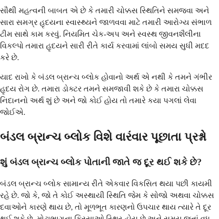
સૌથી મહત્વની બાબત એ છે કે તમારી ચોક્કસ સ્થિતિને સમજવા અને
સારા સમગ્ર હૃદયના સ્વાસ્થ્યને જાળવવા માટે તમારી આરોગ્ય સંભાળ
ટીમ સાથે કામ કરવું. નિયમિત ચેક-અપ અને સ્વસ્થ જીવનશૈલીના
વિકલ્પો તમારા હૃદયને સારી રીતે કાર્ય કરવામાં લાંબો સમય સુધી મદદ
કરે છે.
યાદ રાખો કે બંડલ બ્રાન્ચ બ્લોક હોવાનો અર્થ એ નથી કે તમને ગંભીર
હૃદય રોગ છે. તમારા ડોક્ટર તમને સમજાવી શકે છે કે તમારા ચોક્કસ
નિદાનનો અર્થ શું છે અને જો કોઈ હોય તો તમારે કયા પગલાં લેવા
જોઈએ.
બંડલ બ્રાન્ચ બ્લોક વિશે વારંવાર પૂછાતા પ્રશ્નો
શું બંડલ બ્રાન્ચ બ્લોક પોતાની જાતે જ દૂર થઈ શકે છે?
બંડલ બ્રાન્ચ બ્લોક સામાન્ય રીતે એકવાર વિકસિત થયા પછી કાયમી
રહે છે. જો કે, જો તે કોઈ અસ્થાયી સ્થિતિ જેમ કે સોજો અથવા ચોક્કસ
દવાઓને કારણે થાય છે, તો મૂળભૂત કારણનો ઉપચાર થાય ત્યારે તે દૂર
થઈ શકે છે. મોટાભાગના કિસ્સાઓ સ્થિર હોય છે અને સમય જતાં વધુ