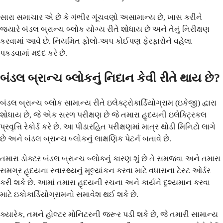
સારા સમાચાર એ છે કે ગંભીર ગૂંચવણો અસામાન્ય છે, ખાસ કરીને
જ્યારે બંડલ બ્રાન્ચ બ્લોક યોગ્ય રીતે શોધાય છે અને તેનું નિરીક્ષણ
કરવામાં આવે છે. નિયમિત ફોલો-અપ કોઈપણ ફેરફારોને વહેલા
પકડવામાં મદદ કરે છે.
બંડલ બ્રાન્ચ બ્લોકનું નિદાન કેવી રીતે થાય છે?
બંડલ બ્રાન્ચ બ્લોક સામાન્ય રીતે ઇલેક્ટ્રોકાર્ડિયોગ્રામ (ઇકેજી) દ્વારા
શોધાય છે, જે એક સરળ પરીક્ષણ છે જે તમારા હૃદયની ઇલેક્ટ્રિકલ
પ્રવૃત્તિ રેકોર્ડ કરે છે. આ પીડારહિત પરીક્ષણમાં માત્ર થોડી મિનિટો લાગે
છે અને બંડલ બ્રાન્ચ બ્લોકનું લાક્ષણિક પેટર્ન બતાવે છે.
તમારા ડોક્ટર બંડલ બ્રાન્ચ બ્લોકનું કારણ શું છે તે સમજવા અને તમારા
સમગ્ર હૃદયના સ્વાસ્થ્યનું મૂલ્યાંકન કરવા માટે વધારાના ટેસ્ટ ઓર્ડર
કરી શકે છે. આમાં તમારા હૃદયની રચના અને કાર્યને દૃશ્યમાન કરવા
માટે ઇકોકાર્ડિયોગ્રામનો સમાવેશ થઈ શકે છે.
ક્યારેક, તમને હોલ્ટર મોનિટરની જરૂર પડી શકે છે, જે તમારી સામાન્ય