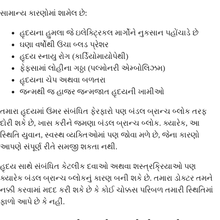
સામાન્ય કારણોમાં શામેલ છે:
હૃદયના હુમલા જે ઇલેક્ટ્રિકલ માર્ગોને નુકસાન પહોંચાડે છે
ઘણા વર્ષોથી ઉંચા બ્લડ પ્રેશર
હૃદય સ્નાયુ રોગ (કાર્ડિયોમાયોપેથી)
ફેફસામાં લોહીના ગઠ્ઠા (પલ્મોનરી એમ્બોલિઝમ)
હૃદયના ચેપ અથવા બળતરા
જન્મથી જ હાજર જન્મજાત હૃદયની ખામીઓ
તમારા હૃદયમાં ઉંમર સંબંધિત ફેરફારો પણ બંડલ બ્રાન્ચ બ્લોક તરફ
દોરી શકે છે, ખાસ કરીને જમણા બંડલ બ્રાન્ચ બ્લોક. ક્યારેક, આ
સ્થિતિ યુવાન, સ્વસ્થ વ્યક્તિઓમાં પણ જોવા મળે છે, જેના કારણો
આપણે સંપૂર્ણ રીતે સમજી શકતા નથી.
હૃદય સાથે સંબંધિત કેટલીક દવાઓ અથવા શસ્ત્રક્રિયાઓ પણ
ક્યારેક બંડલ બ્રાન્ચ બ્લોકનું કારણ બની શકે છે. તમારા ડોક્ટર તમને
નક્કી કરવામાં મદદ કરી શકે છે કે કોઈ ચોક્કસ પરિબળ તમારી સ્થિતિમાં
ફાળો આપે છે કે નહીં.