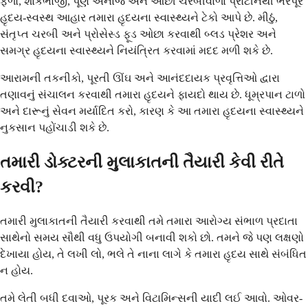
ફળો, શાકભાજી, પૂર્ણ અનાજ અને ઓછી ચરબીવાળા પ્રોટીનથી ભરપૂર
હૃદય-સ્વસ્થ આહાર તમારા હૃદયના સ્વાસ્થ્યને ટેકો આપે છે. મીઠું,
સંતૃપ્ત ચરબી અને પ્રોસેસ્ડ ફૂડ ઓછા કરવાથી બ્લડ પ્રેશર અને
સમગ્ર હૃદયના સ્વાસ્થ્યને નિયંત્રિત કરવામાં મદદ મળી શકે છે.
આરામની તકનીકો, પૂરતી ઊંઘ અને આનંદદાયક પ્રવૃત્તિઓ દ્વારા
તણાવનું સંચાલન કરવાથી તમારા હૃદયને ફાયદો થાય છે. ધૂમ્રપાન ટાળો
અને દારૂનું સેવન મર્યાદિત કરો, કારણ કે આ તમારા હૃદયના સ્વાસ્થ્યને
નુકસાન પહોંચાડી શકે છે.
તમારી ડોક્ટરની મુલાકાતની તૈયારી કેવી રીતે
કરવી?
તમારી મુલાકાતની તૈયારી કરવાથી તમે તમારા આરોગ્ય સંભાળ પ્રદાતા
સાથેનો સમય સૌથી વધુ ઉપયોગી બનાવી શકો છો. તમને જે પણ લક્ષણો
દેખાયા હોય, તે લખી લો, ભલે તે નાના લાગે કે તમારા હૃદય સાથે સંબંધિત
ન હોય.
તમે લેતી બધી દવાઓ, પૂરક અને વિટામિન્સની યાદી લઈ આવો. ઓવર-