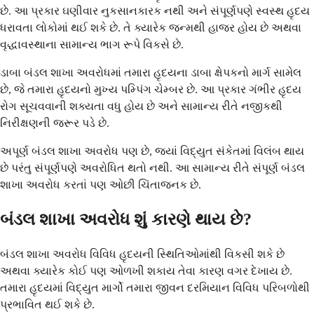
છે. આ પ્રકાર ઘણીવાર નુકસાનકારક નથી અને સંપૂર્ણપણે સ્વસ્થ હૃદય
ધરાવતા લોકોમાં થઈ શકે છે. તે ક્યારેક જન્મથી હાજર હોય છે અથવા
વૃદ્ધાવસ્થાના સામાન્ય ભાગ રૂપે વિકસે છે.
ડાબા બંડલ શાખા અવરોધમાં તમારા હૃદયના ડાબા ક્ષેપકનો માર્ગ સામેલ
છે, જે તમારા હૃદયનો મુખ્ય પમ્પિંગ ચેમ્બર છે. આ પ્રકાર ગંભીર હૃદય
રોગ સૂચવવાની શક્યતા વધુ હોય છે અને સામાન્ય રીતે નજીકથી
નિરીક્ષણની જરૂર પડે છે.
અપૂર્ણ બંડલ શાખા અવરોધ પણ છે, જ્યાં વિદ્યુત સંકેતમાં વિલંબ થાય
છે પરંતુ સંપૂર્ણપણે અવરોધિત થતો નથી. આ સામાન્ય રીતે સંપૂર્ણ બંડલ
શાખા અવરોધ કરતાં પણ ઓછી ચિંતાજનક છે.
બંડલ શાખા અવરોધ શું કારણે થાય છે?
બંડલ શાખા અવરોધ વિવિધ હૃદયની સ્થિતિઓમાંથી વિકસી શકે છે
અથવા ક્યારેક કોઈ પણ ઓળખી શકાય તેવા કારણ વગર દેખાય છે.
તમારા હૃદયમાં વિદ્યુત માર્ગો તમારા જીવન દરમિયાન વિવિધ પરિબળોથી
પ્રભાવિત થઈ શકે છે.