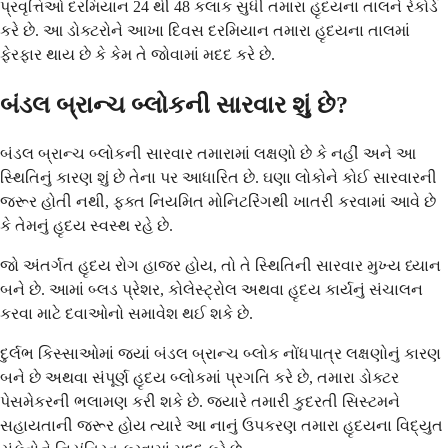
પ્રવૃત્તિઓ દરમિયાન 24 થી 48 કલાક સુધી તમારા હૃદયના તાલને રેકોર્ડ
કરે છે. આ ડોક્ટરોને આખા દિવસ દરમિયાન તમારા હૃદયના તાલમાં
ફેરફાર થાય છે કે કેમ તે જોવામાં મદદ કરે છે.
બંડલ બ્રાન્ચ બ્લોકની સારવાર શું છે?
બંડલ બ્રાન્ચ બ્લોકની સારવાર તમારામાં લક્ષણો છે કે નહીં અને આ
સ્થિતિનું કારણ શું છે તેના પર આધારિત છે. ઘણા લોકોને કોઈ સારવારની
જરૂર હોતી નથી, ફક્ત નિયમિત મોનિટરિંગથી ખાતરી કરવામાં આવે છે
કે તેમનું હૃદય સ્વસ્થ રહે છે.
જો અંતર્ગત હૃદય રોગ હાજર હોય, તો તે સ્થિતિની સારવાર મુખ્ય ધ્યાન
બને છે. આમાં બ્લડ પ્રેશર, કોલેસ્ટ્રોલ અથવા હૃદય કાર્યનું સંચાલન
કરવા માટે દવાઓનો સમાવેશ થઈ શકે છે.
દુર્લભ કિસ્સાઓમાં જ્યાં બંડલ બ્રાન્ચ બ્લોક નોંધપાત્ર લક્ષણોનું કારણ
બને છે અથવા સંપૂર્ણ હૃદય બ્લોકમાં પ્રગતિ કરે છે, તમારા ડોક્ટર
પેસમેકરની ભલામણ કરી શકે છે. જ્યારે તમારી કુદરતી સિસ્ટમને
સહાયતાની જરૂર હોય ત્યારે આ નાનું ઉપકરણ તમારા હૃદયના વિદ્યુત