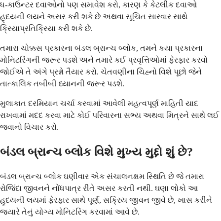
ધ-કાઉન્ટર દવાઓનો પણ સમાવેશ કરો, કારણ કે કેટલીક દવાઓ
હૃદયની લયને અસર કરી શકે છે અથવા સૂચિત સારવાર સાથે
ક્રિયાપ્રતિક્રિયા કરી શકે છે.
તમારા ચોક્કસ પ્રકારના બંડલ બ્રાન્ચ બ્લોક, તમને કયા પ્રકારના
મોનિટરિંગની જરૂર પડશે અને તમારે કઈ પ્રવૃત્તિઓમાં ફેરફાર કરવો
જોઈએ તે અંગે પ્રશ્નો તૈયાર કરો. ચેતવણીના ચિહ્નો વિશે પૂછો જેને
તાત્કાલિક તબીબી ધ્યાનની જરૂર પડશે.
મુલાકાત દરમિયાન ચર્ચા કરવામાં આવેલી મહત્વપૂર્ણ માહિતી યાદ
રાખવામાં મદદ કરવા માટે કોઈ પરિવારના સભ્ય અથવા મિત્રને સાથે લઈ
જવાનો વિચાર કરો.
બંડલ બ્રાન્ચ બ્લોક વિશે મુખ્ય મુદ્દો શું છે?
બંડલ બ્રાન્ચ બ્લોક ઘણીવાર એક સંચાલનક્ષમ સ્થિતિ છે જે તમારા
રોજિંદા જીવનને નોંધપાત્ર રીતે અસર કરતી નથી. ઘણા લોકો આ
હૃદયની લયમાં ફેરફાર સાથે પૂર્ણ, સક્રિય જીવન જીવે છે, ખાસ કરીને
જ્યારે તેનું યોગ્ય મોનિટરિંગ કરવામાં આવે છે.