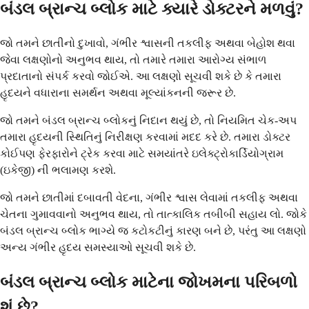
બંડલ બ્રાન્ચ બ્લોક માટે ક્યારે ડોક્ટરને મળવું?
જો તમને છાતીનો દુખાવો, ગંભીર શ્વાસની તકલીફ અથવા બેહોશ થવા
જેવા લક્ષણોનો અનુભવ થાય, તો તમારે તમારા આરોગ્ય સંભાળ
પ્રદાતાનો સંપર્ક કરવો જોઈએ. આ લક્ષણો સૂચવી શકે છે કે તમારા
હૃદયને વધારાના સમર્થન અથવા મૂલ્યાંકનની જરૂર છે.
જો તમને બંડલ બ્રાન્ચ બ્લોકનું નિદાન થયું છે, તો નિયમિત ચેક-અપ
તમારા હૃદયની સ્થિતિનું નિરીક્ષણ કરવામાં મદદ કરે છે. તમારા ડોક્ટર
કોઈપણ ફેરફારોને ટ્રેક કરવા માટે સમયાંતરે ઇલેક્ટ્રોકાર્ડિયોગ્રામ
(ઇકેજી) ની ભલામણ કરશે.
જો તમને છાતીમાં દબાવતી વેદના, ગંભીર શ્વાસ લેવામાં તકલીફ અથવા
ચેતના ગુમાવવાનો અનુભવ થાય, તો તાત્કાલિક તબીબી સહાય લો. જોકે
બંડલ બ્રાન્ચ બ્લોક ભાગ્યે જ કટોકટીનું કારણ બને છે, પરંતુ આ લક્ષણો
અન્ય ગંભીર હૃદય સમસ્યાઓ સૂચવી શકે છે.
બંડલ બ્રાન્ચ બ્લોક માટેના જોખમના પરિબળો
શું છે?