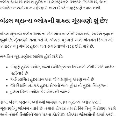
બ્લોક થાય છે. તમારા હૃદયની ઇલેક્ટ્રિકલ સિસ્ટમ જટિલ છે, અને
ક્યારેક કારણોસ્વરૂપ ફેરફારો થાય છે જે સંપૂર્ણપણે સ્પષ્ટ નથી.
બંડલ બ્રાન્ચ બ્લોકની શક્ય ગૂંચવણો શું છે?
બંડલ બ્રાન્ચ બ્લોક ધરાવતા મોટાભાગના લોકો સામાન્ય, સ્વસ્થ જીવન
જીવે છે, ગૂંચવણો વિના. જો કે, ચોક્કસ પ્રકારો અને અંતર્ગત સ્થિતિઓ
ક્યારેક વધુ ગંભીર હૃદય લય સમસ્યાઓ તરફ દોરી શકે છે.
સંભવિત ગૂંચવણોમાં શામેલ હોઈ શકે છે:
સંપૂર્ણ હૃદય બ્લોક, જ્યાં ઇલેક્ટ્રિકલ સિગ્નલો ગંભીર રીતે ખલેલ
પહોંચાડે છે
અનિયમિત હૃદયધબકારા જે લક્ષણોનું કારણ બને છે
જો સ્થિતિ વ્યાપક હૃદય રોગનો ભાગ હોય તો હૃદય નિષ્ફળતા
દુર્લભ કિસ્સાઓમાં પેસમેકરની જરૂર
ડાબા બંડલ બ્રાન્ચ બ્લોકમાં જમણા બંડલ બ્રાન્ચ બ્લોક કરતાં
ગૂંચવણોનું જોખમ વધારે છે. તમારો ડોક્ટર તમારી સ્થિતિનું નિરીક્ષણ કરશે
અને તમારી સ્થિતિને લાગુ પડતા કોઈપણ ચોક્કસ જોખમોની ચર્ચા કરશે.