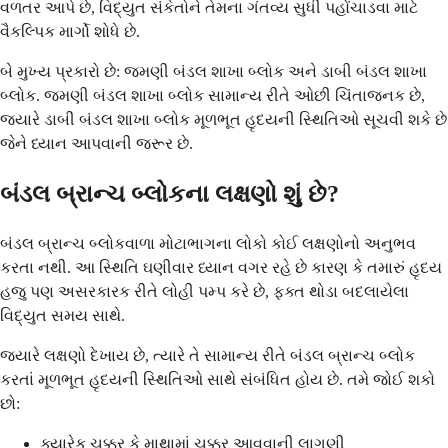
વળતર આપે છે, વિદ્યુત સંકેતોને તેમના ગંતવ્ય સુધી પહોંચાડવા માટે
વૈકલ્પિક માર્ગો શોધે છે.
બે મુખ્ય પ્રકારો છે: જમણી બંડલ શાખા બ્લોક અને ડાબી બંડલ શાખા
બ્લોક. જમણી બંડલ શાખા બ્લોક સામાન્ય રીતે ઓછી ચિંતાજનક છે,
જ્યારે ડાબી બંડલ શાખા બ્લોક મૂળભૂત હૃદયની સ્થિતિઓ સૂચવી શકે છે
જેને ધ્યાન આપવાની જરૂર છે.
બંડલ બ્રાન્ચ બ્લોકના લક્ષણો શું છે?
બંડલ બ્રાન્ચ બ્લોકવાળા મોટાભાગના લોકો કોઈ લક્ષણોનો અનુભવ
કરતા નથી. આ સ્થિતિ ઘણીવાર ધ્યાન વગર રહે છે કારણ કે તમારું હૃદય
હજુ પણ અસરકારક રીતે લોહી પમ્પ કરે છે, ફક્ત થોડા બદલાયેલા
વિદ્યુત સમય સાથે.
જ્યારે લક્ષણો દેખાય છે, ત્યારે તે સામાન્ય રીતે બંડલ બ્રાન્ચ બ્લોક
કરતાં મૂળભૂત હૃદયની સ્થિતિઓ સાથે સંબંધિત હોય છે. તમે જોઈ શકો
છો:
ક્યારેક ચક્કર કે માથામાં ચક્કર આવવાની લાગણી