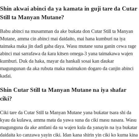
Shin akwai abinci da ya kamata in guji tare da Cutar
Still ta Manyan Mutane?
Babu abinci na musamman da ake buƙata don Cutar Still ta Manyan
Mutane, amma cin abinci mai daidaito, mai hana kumburi na iya
taimaka maka jin daɗi gaba ɗaya. Wasu mutane suna ganin cewa rage
abinci mai sarrafawa da ƙara kitsen omega-3 yana taimakawa wajen
kumburi. Duk da haka, mayar da hankali sosai kan ɗaukar
magungunan da aka rubuta maka maimakon dogaro da canjin abinci
kaɗai.
Shin Cutar Still ta Manyan Mutane na iya shafar
ciki?
Ciki tare da Cutar Still ta Manyan Mutane yana buƙatar tsara shi da
kyau da kulawa, amma mata da yawa suna da ciki masu nasara. Wasu
magunguna da ake amfani da su wajen kula da yanayin na iya buƙatar
daidaita ko canzawa yayin ciki. Idan kana shirin yin ciki ko kuma kina