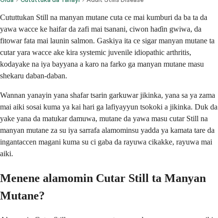
Cututtukan Still na manyan mutane cuta ce mai kumburi da ba ta da
yawa wacce ke haifar da zafi mai tsanani, ciwon haɗin gwiwa, da
fitowar fata mai launin salmon. Gaskiya ita ce sigar manyan mutane ta
cutar yara wacce ake kira systemic juvenile idiopathic arthritis,
kodayake na iya bayyana a karo na farko ga manyan mutane masu
shekaru daban-daban.
Wannan yanayin yana shafar tsarin garkuwar jikinka, yana sa ya zama
mai aiki sosai kuma ya kai hari ga lafiyayyun tsokoki a jikinka. Duk da
yake yana da matukar damuwa, mutane da yawa masu cutar Still na
manyan mutane za su iya sarrafa alamominsu yadda ya kamata tare da
ingantaccen magani kuma su ci gaba da rayuwa cikakke, rayuwa mai
aiki.
Menene alamomin Cutar Still ta Manyan
Mutane?