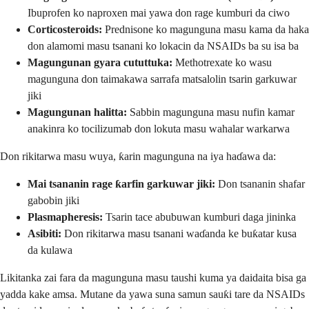
Ibuprofen ko naproxen mai yawa don rage kumburi da ciwo
Corticosteroids:
Prednisone ko magunguna masu kama da haka
don alamomi masu tsanani ko lokacin da NSAIDs ba su isa ba
Magungunan gyara cututtuka:
Methotrexate ko wasu
magunguna don taimakawa sarrafa matsalolin tsarin garkuwar
jiki
Magungunan halitta:
Sabbin magunguna masu nufin kamar
anakinra ko tocilizumab don lokuta masu wahalar warkarwa
Don rikitarwa masu wuya, ƙarin magunguna na iya haɗawa da:
Mai tsananin rage ƙarfin garkuwar jiki:
Don tsananin shafar
gabobin jiki
Plasmapheresis:
Tsarin tace abubuwan kumburi daga jininka
Asibiti:
Don rikitarwa masu tsanani waɗanda ke buƙatar kusa
da kulawa
Likitanka zai fara da magunguna masu taushi kuma ya daidaita bisa ga
yadda kake amsa. Mutane da yawa suna samun sauƙi tare da NSAIDs