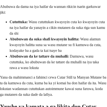
Abubuwa da dama na iya haifar da wannan rikicin tsarin garkuwar
jiki:
Cututtuka:
Wasu cututtukan ƙwayoyin cuta ko ƙwayoyin cuta
na iya haifar da yanayin a cikin mutanen da suka riga sun kamu
da shi
Abubuwan da suka shafi kwayoyin halitta:
Wasu alamun
kwayoyin halitta suna sa wasu mutane su fi kamuwa da cuta,
kodayake ba a gada ta kai tsaye ba
Abubuwan da ke tattare da muhalli:
Damuwa, wasu
cututtuka, ko abubuwan da ke tattare da muhalli na iya taka
rawa a wasu lokuta
Yana da mahimmanci a fahimci cewa Cutar Still ta Manyan Mutane ba
ta da kamuwa da cuta, kuma ba ka yi komai ba don haifar da ita. Wasu
lokutan waɗannan cututtukan autoimmune kawai suna faruwa, koda
ga mutanen da suka daɗe da lafiya.
Yaushe ya kamata a ga likita don Cutar