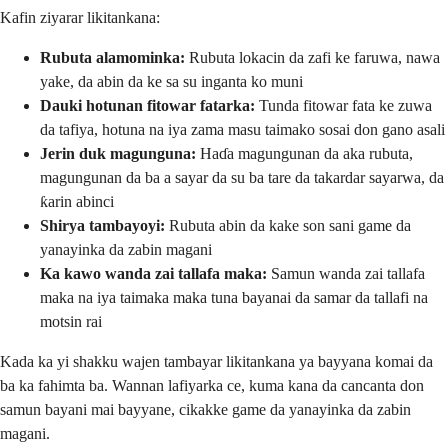
Kafin ziyarar likitankana:
Rubuta alamominka:
Rubuta lokacin da zafi ke faruwa, nawa
yake, da abin da ke sa su inganta ko muni
Dauki hotunan fitowar fatarka:
Tunda fitowar fata ke zuwa
da tafiya, hotuna na iya zama masu taimako sosai don gano asali
Jerin duk magunguna:
Haɗa magungunan da aka rubuta,
magungunan da ba a sayar da su ba tare da takardar sayarwa, da
ƙarin abinci
Shirya tambayoyi:
Rubuta abin da kake son sani game da
yanayinka da zabin magani
Ka kawo wanda zai tallafa maka:
Samun wanda zai tallafa
maka na iya taimaka maka tuna bayanai da samar da tallafi na
motsin rai
Kada ka yi shakku wajen tambayar likitankana ya bayyana komai da
ba ka fahimta ba. Wannan lafiyarka ce, kuma kana da cancanta don
samun bayani mai bayyane, cikakke game da yanayinka da zabin
magani.