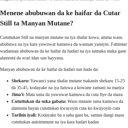
Menene abubuwan da ke haifar da Cutar
Still ta Manyan Mutane?
Cututtukan Still na manyan mutane na iya shafar kowa, amma wasu
abubuwa na iya ƙara yuwuwar kamuwa da wannan yanayin. Fahimtar
waɗannan abubuwan da ke haifar da haɗari na iya taimaka maka gane
alamomi da wuri idan sun bayyana.
Manyan abubuwan da ke haifar da haɗari sun haɗa da:
Shekaru:
Yawanci yana shafar mutane tsakanin shekaru 15-25
da 35-45, kodayake na iya faruwa a kowane zamani na manya
Jima'i:
Mata suna da yuwuwar kamuwa da cuta fiye da maza
Cututtukan da suka gabata:
Wasu mutane suna kamuwa da
alamomi bayan cututtukan ƙwayoyin cuta ko ƙwayoyin cuta
Tarihin iyali:
Kodayake ba a saba gani ba, samun dangi masu
cututtukan autoimmune na iya ƙara haɗari kaɗan