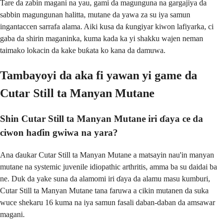
Tare da zabin magani na yau, gami da magunguna na gargajiya da
sabbin magungunan halitta, mutane da yawa za su iya samun
ingantaccen sarrafa alama. Aiki kusa da ƙungiyar kiwon lafiyarka, ci
gaba da shirin maganinka, kuma kada ka yi shakku wajen neman
taimako lokacin da kake buƙata ko kana da damuwa.
Tambayoyi da aka fi yawan yi game da
Cutar Still ta Manyan Mutane
Shin Cutar Still ta Manyan Mutane iri ɗaya ce da
ciwon haɗin gwiwa na yara?
Ana ɗaukar Cutar Still ta Manyan Mutane a matsayin nau'in manyan
mutane na systemic juvenile idiopathic arthritis, amma ba su daidai ba
ne. Duk da yake suna da alamomi iri ɗaya da alamu masu kumburi,
Cutar Still ta Manyan Mutane tana faruwa a cikin mutanen da suka
wuce shekaru 16 kuma na iya samun fasali daban-daban da amsawar
magani.