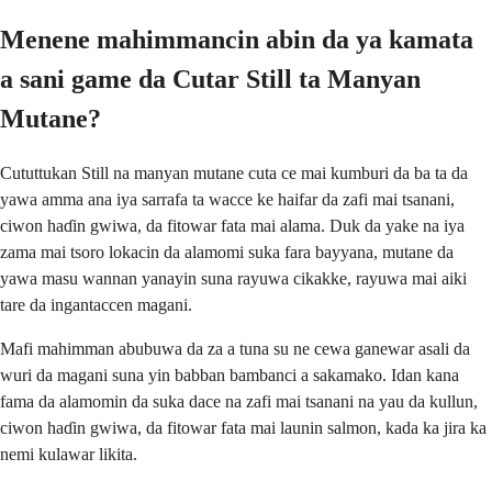
Menene mahimmancin abin da ya kamata
a sani game da Cutar Still ta Manyan
Mutane?
Cututtukan Still na manyan mutane cuta ce mai kumburi da ba ta da
yawa amma ana iya sarrafa ta wacce ke haifar da zafi mai tsanani,
ciwon haɗin gwiwa, da fitowar fata mai alama. Duk da yake na iya
zama mai tsoro lokacin da alamomi suka fara bayyana, mutane da
yawa masu wannan yanayin suna rayuwa cikakke, rayuwa mai aiki
tare da ingantaccen magani.
Mafi mahimman abubuwa da za a tuna su ne cewa ganewar asali da
wuri da magani suna yin babban bambanci a sakamako. Idan kana
fama da alamomin da suka dace na zafi mai tsanani na yau da kullun,
ciwon haɗin gwiwa, da fitowar fata mai launin salmon, kada ka jira ka
nemi kulawar likita.