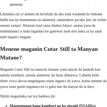
alamomi
Likitanka zai yi amfani da ka'idojin da aka kafa waɗanda ke buƙatar
haɗin kai na musamman na alamomi, sakamakon gwajin jini, da rashin
sauran yanayi. Wannan tsari yana ɗaukar lokaci, amma yana da
mahimmanci a sami ingantaccen ganewar asali don haka za ka sami
mafi inganci magani.
Menene maganin Cutar Still ta Manyan
Mutane?
Maganin Cutar Still na manyan mutane yana mayar da hankali kan
sarrafa kumburi, sarrafa alamomi, da hana rikitarwa. Labarin kirki
shine cewa akwai magunguna masu inganci da yawa, kuma mutane da
yawa suna ganin ingantaccen ci gaba tare da hanyar da ta dace.
Shirin maganinka zai iya haɗawa da:
Magungunan hana kumburi na ba steroid (NSAIDs):