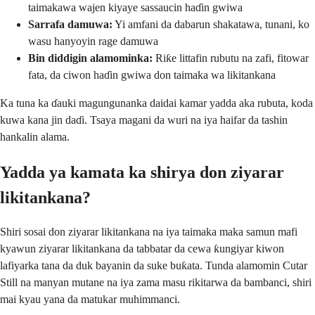
taimakawa wajen kiyaye sassaucin haɗin gwiwa
Sarrafa damuwa:
Yi amfani da dabarun shakatawa, tunani, ko
wasu hanyoyin rage damuwa
Bin diddigin alamominka:
Riƙe littafin rubutu na zafi, fitowar
fata, da ciwon haɗin gwiwa don taimaka wa likitankana
Ka tuna ka ɗauki magungunanka daidai kamar yadda aka rubuta, koda
kuwa kana jin daɗi. Tsaya magani da wuri na iya haifar da tashin
hankalin alama.
Yadda ya kamata ka shirya don ziyarar
likitankana?
Shiri sosai don ziyarar likitankana na iya taimaka maka samun mafi
kyawun ziyarar likitankana da tabbatar da cewa ƙungiyar kiwon
lafiyarka tana da duk bayanin da suke buƙata. Tunda alamomin Cutar
Still na manyan mutane na iya zama masu rikitarwa da bambanci, shiri
mai kyau yana da matukar muhimmanci.