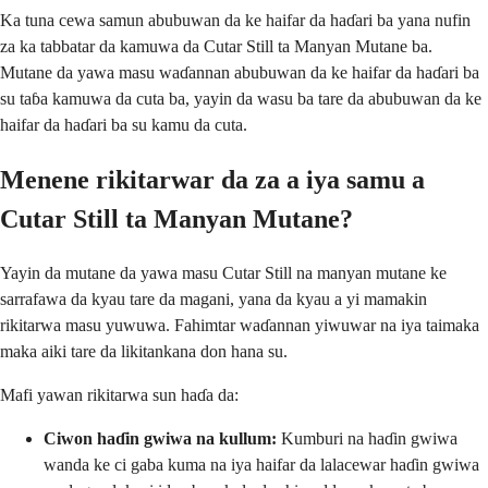
Ka tuna cewa samun abubuwan da ke haifar da haɗari ba yana nufin
za ka tabbatar da kamuwa da Cutar Still ta Manyan Mutane ba.
Mutane da yawa masu waɗannan abubuwan da ke haifar da haɗari ba
su taɓa kamuwa da cuta ba, yayin da wasu ba tare da abubuwan da ke
haifar da haɗari ba su kamu da cuta.
Menene rikitarwar da za a iya samu a
Cutar Still ta Manyan Mutane?
Yayin da mutane da yawa masu Cutar Still na manyan mutane ke
sarrafawa da kyau tare da magani, yana da kyau a yi mamakin
rikitarwa masu yuwuwa. Fahimtar waɗannan yiwuwar na iya taimaka
maka aiki tare da likitankana don hana su.
Mafi yawan rikitarwa sun haɗa da:
Ciwon haɗin gwiwa na kullum:
Kumburi na haɗin gwiwa
wanda ke ci gaba kuma na iya haifar da lalacewar haɗin gwiwa