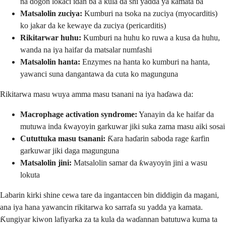
na dogon lokaci idan ba a kula da shi yadda ya kamata ba
Matsalolin zuciya:
Kumburi na tsoka na zuciya (myocarditis)
ko jakar da ke kewaye da zuciya (pericarditis)
Rikitarwar huhu:
Kumburi na huhu ko ruwa a kusa da huhu,
wanda na iya haifar da matsalar numfashi
Matsalolin hanta:
Enzymes na hanta ko kumburi na hanta,
yawanci suna dangantawa da cuta ko magunguna
Rikitarwa masu wuya amma masu tsanani na iya haɗawa da:
Macrophage activation syndrome:
Yanayin da ke haifar da
mutuwa inda ƙwayoyin garkuwar jiki suka zama masu aiki sosai
Cututtuka masu tsanani:
Ƙara haɗarin saboda rage ƙarfin
garkuwar jiki daga magunguna
Matsalolin jini:
Matsalolin samar da ƙwayoyin jini a wasu
lokuta
Labarin kirki shine cewa tare da ingantaccen bin diddigin da magani,
ana iya hana yawancin rikitarwa ko sarrafa su yadda ya kamata.
Ƙungiyar kiwon lafiyarka za ta kula da waɗannan batutuwa kuma ta