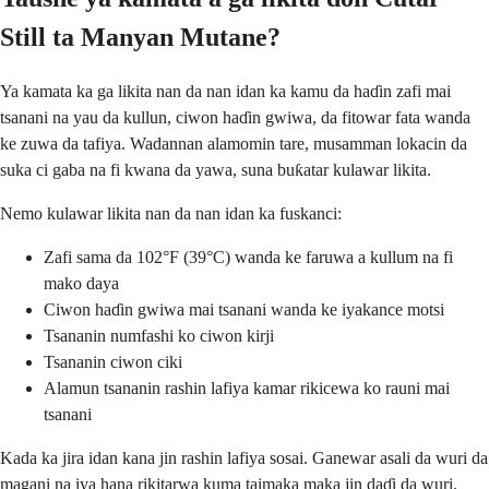
Still ta Manyan Mutane?
Ya kamata ka ga likita nan da nan idan ka kamu da haɗin zafi mai
tsanani na yau da kullun, ciwon haɗin gwiwa, da fitowar fata wanda
ke zuwa da tafiya. Wadannan alamomin tare, musamman lokacin da
suka ci gaba na fi kwana da yawa, suna buƙatar kulawar likita.
Nemo kulawar likita nan da nan idan ka fuskanci:
Zafi sama da 102°F (39°C) wanda ke faruwa a kullum na fi
mako daya
Ciwon haɗin gwiwa mai tsanani wanda ke iyakance motsi
Tsananin numfashi ko ciwon kirji
Tsananin ciwon ciki
Alamun tsananin rashin lafiya kamar rikicewa ko rauni mai
tsanani
Kada ka jira idan kana jin rashin lafiya sosai. Ganewar asali da wuri da
magani na iya hana rikitarwa kuma taimaka maka jin daɗi da wuri.