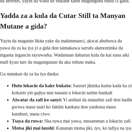
da steroids, yayin da wasu ke buƙatar ƙarin magunguna masu ci gaba.
Yadda za a kula da Cutar Still ta Manyan
Mutane a gida?
Yayin da maganin likita yake da mahimmanci, akwai abubuwa da
yawa da za ka iya yi a gida don taimakawa sarrafa alamominka da
inganta ingancin rayuwarka. Wadannan dabarun kula da kai suna aiki
mafi kyau tare da magungunan da aka rubuta maka.
Ga matakan da za ka iya ɗauka:
Hutu lokacin da kake buƙata:
Saurari jikinka kuma kada ka yi
ƙoƙarin yin gajiya mai tsanani a lokacin tashin hankali
Aiwatar da zafi ko sanyi:
Yi amfani da matashin zafi don haɗin
gwiwa masu tauri ko fakitin kankara don yankuna masu
kumburi, masu ciwo
Tsaya da ruwa:
Sha ruwa mai yawa, musamman a lokacin zafi
Motsa jiki mai laushi:
Ƙananan motsa jiki, iyo, ko tafiya na iya