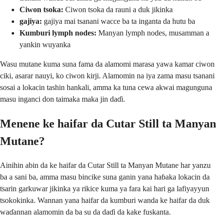
Ciwon tsoka:
Ciwon tsoka da rauni a duk jikinka
gajiya:
gajiya mai tsanani wacce ba ta inganta da hutu ba
Kumburi lymph nodes:
Manyan lymph nodes, musamman a
yankin wuyanka
Wasu mutane kuma suna fama da alamomi marasa yawa kamar ciwon
ciki, asarar nauyi, ko ciwon kirji. Alamomin na iya zama masu tsanani
sosai a lokacin tashin hankali, amma ka tuna cewa akwai magunguna
masu inganci don taimaka maka jin daɗi.
Menene ke haifar da Cutar Still ta Manyan
Mutane?
Ainihin abin da ke haifar da Cutar Still ta Manyan Mutane har yanzu
ba a sani ba, amma masu bincike suna ganin yana haɓaka lokacin da
tsarin garkuwar jikinka ya rikice kuma ya fara kai hari ga lafiyayyun
tsokokinka. Wannan yana haifar da kumburi wanda ke haifar da duk
waɗannan alamomin da ba su da daɗi da kake fuskanta.