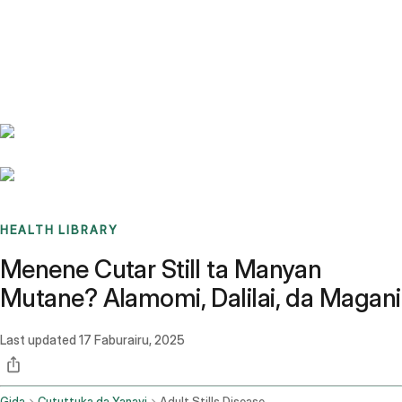
Benchmarks
Stories
FAQ
Sign up / Log in
HEALTH LIBRARY
Menene Cutar Still ta Manyan
Mutane? Alamomi, Dalilai, da Magani
Last updated
17 Faburairu, 2025
Gida
Cututtuka da Yanayi
Adult Stills Disease