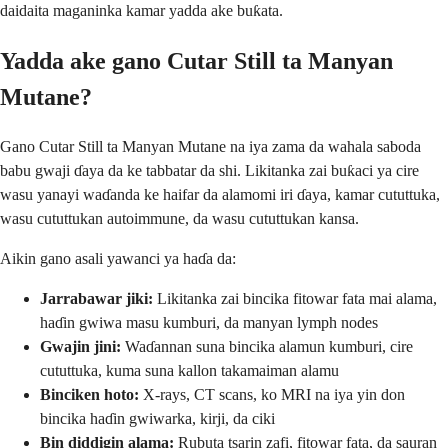
daidaita maganinka kamar yadda ake buƙata.
Yadda ake gano Cutar Still ta Manyan
Mutane?
Gano Cutar Still ta Manyan Mutane na iya zama da wahala saboda
babu gwaji ɗaya da ke tabbatar da shi. Likitanka zai buƙaci ya cire
wasu yanayi waɗanda ke haifar da alamomi iri ɗaya, kamar cututtuka,
wasu cututtukan autoimmune, da wasu cututtukan kansa.
Aikin gano asali yawanci ya haɗa da:
Jarrabawar jiki:
Likitanka zai bincika fitowar fata mai alama,
haɗin gwiwa masu kumburi, da manyan lymph nodes
Gwajin jini:
Waɗannan suna bincika alamun kumburi, cire
cututtuka, kuma suna kallon takamaiman alamu
Binciken hoto:
X-rays, CT scans, ko MRI na iya yin don
bincika haɗin gwiwarka, kirji, da ciki
Bin diddigin alama:
Rubuta tsarin zafi, fitowar fata, da sauran