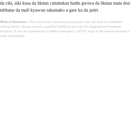
da ciki, aiki kusa da likitan cututtukan haɗin gwiwa da likitan mata don
tabbatar da mafi kyawun sakamako a gare ku da jariri.
Medical Disclaimer:
This article is for informational purposes only and does not constitute
medical advice. Always consult a qualified healthcare provider for diagnosis and treatment
decisions. If you are experiencing a medical emergency, call 911 or go to the nearest emergency
room immediately.