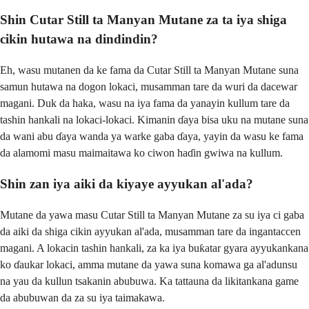
Shin Cutar Still ta Manyan Mutane za ta iya shiga
cikin hutawa na dindindin?
Eh, wasu mutanen da ke fama da Cutar Still ta Manyan Mutane suna
samun hutawa na dogon lokaci, musamman tare da wuri da dacewar
magani. Duk da haka, wasu na iya fama da yanayin kullum tare da
tashin hankali na lokaci-lokaci. Kimanin ɗaya bisa uku na mutane suna
da wani abu ɗaya wanda ya warke gaba ɗaya, yayin da wasu ke fama
da alamomi masu maimaitawa ko ciwon haɗin gwiwa na kullum.
Shin zan iya aiki da kiyaye ayyukan al'ada?
Mutane da yawa masu Cutar Still ta Manyan Mutane za su iya ci gaba
da aiki da shiga cikin ayyukan al'ada, musamman tare da ingantaccen
magani. A lokacin tashin hankali, za ka iya buƙatar gyara ayyukankana
ko ɗaukar lokaci, amma mutane da yawa suna komawa ga al'adunsu
na yau da kullun tsakanin abubuwa. Ka tattauna da likitankana game
da abubuwan da za su iya taimakawa.