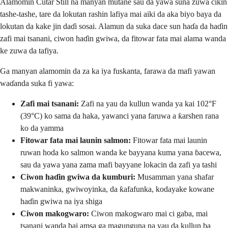
Alamomin Cutar Still na manyan mutane sau da yawa suna zuwa cikin
tashe-tashe, tare da lokutan rashin lafiya mai aiki da aka biyo baya da
lokutan da kake jin daɗi sosai. Alamun da suka dace sun haɗa da haɗin
zafi mai tsanani, ciwon haɗin gwiwa, da fitowar fata mai alama wanda
ke zuwa da tafiya.
Ga manyan alamomin da za ka iya fuskanta, farawa da mafi yawan
waɗanda suka fi yawa:
Zafi mai tsanani:
Zafi na yau da kullun wanda ya kai 102°F
(39°C) ko sama da haka, yawanci yana faruwa a ƙarshen rana
ko da yamma
Fitowar fata mai launin salmon:
Fitowar fata mai launin
ruwan hoda ko salmon wanda ke bayyana kuma yana ɓacewa,
sau da yawa yana zama mafi bayyane lokacin da zafi ya tashi
Ciwon haɗin gwiwa da kumburi:
Musamman yana shafar
makwaninka, gwiwoyinka, da ƙafafunka, kodayake kowane
haɗin gwiwa na iya shiga
Ciwon makogwaro:
Ciwon makogwaro mai ci gaba, mai
tsanani wanda bai amsa ga magunguna na yau da kullun ba