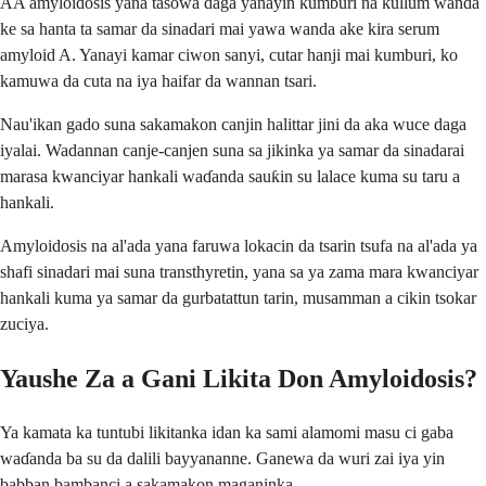
AA amyloidosis yana tasowa daga yanayin kumburi na kullum wanda
ke sa hanta ta samar da sinadari mai yawa wanda ake kira serum
amyloid A. Yanayi kamar ciwon sanyi, cutar hanji mai kumburi, ko
kamuwa da cuta na iya haifar da wannan tsari.
Nau'ikan gado suna sakamakon canjin halittar jini da aka wuce daga
iyalai. Wadannan canje-canjen suna sa jikinka ya samar da sinadarai
marasa kwanciyar hankali waɗanda sauƙin su lalace kuma su taru a
hankali.
Amyloidosis na al'ada yana faruwa lokacin da tsarin tsufa na al'ada ya
shafi sinadari mai suna transthyretin, yana sa ya zama mara kwanciyar
hankali kuma ya samar da gurbatattun tarin, musamman a cikin tsokar
zuciya.
Yaushe Za a Gani Likita Don Amyloidosis?
Ya kamata ka tuntubi likitanka idan ka sami alamomi masu ci gaba
waɗanda ba su da dalili bayyananne. Ganewa da wuri zai iya yin
babban bambanci a sakamakon maganinka.