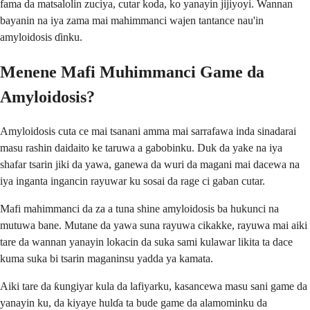
fama da matsalolin zuciya, cutar koda, ko yanayin jijiyoyi. Wannan
bayanin na iya zama mai mahimmanci wajen tantance nau'in
amyloidosis ɗinku.
Menene Mafi Muhimmanci Game da
Amyloidosis?
Amyloidosis cuta ce mai tsanani amma mai sarrafawa inda sinadarai
masu rashin daidaito ke taruwa a gabobinku. Duk da yake na iya
shafar tsarin jiki da yawa, ganewa da wuri da magani mai dacewa na
iya inganta ingancin rayuwar ku sosai da rage ci gaban cutar.
Mafi mahimmanci da za a tuna shine amyloidosis ba hukunci na
mutuwa bane. Mutane da yawa suna rayuwa cikakke, rayuwa mai aiki
tare da wannan yanayin lokacin da suka sami kulawar likita ta dace
kuma suka bi tsarin maganinsu yadda ya kamata.
Aiki tare da ƙungiyar kula da lafiyarku, kasancewa masu sani game da
yanayin ku, da kiyaye hulɗa ta bude game da alamominku da