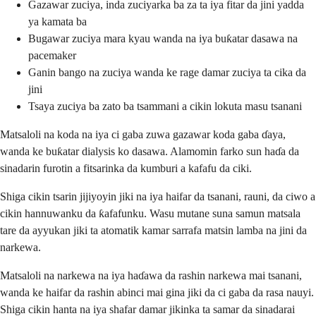
Gazawar zuciya, inda zuciyarka ba za ta iya fitar da jini yadda
ya kamata ba
Bugawar zuciya mara kyau wanda na iya buƙatar dasawa na
pacemaker
Ganin bango na zuciya wanda ke rage damar zuciya ta cika da
jini
Tsaya zuciya ba zato ba tsammani a cikin lokuta masu tsanani
Matsaloli na koda na iya ci gaba zuwa gazawar koda gaba ɗaya,
wanda ke buƙatar dialysis ko dasawa. Alamomin farko sun haɗa da
sinadarin furotin a fitsarinka da kumburi a kafafu da ciki.
Shiga cikin tsarin jijiyoyin jiki na iya haifar da tsanani, rauni, da ciwo a
cikin hannuwanku da ƙafafunku. Wasu mutane suna samun matsala
tare da ayyukan jiki ta atomatik kamar sarrafa matsin lamba na jini da
narkewa.
Matsaloli na narkewa na iya haɗawa da rashin narkewa mai tsanani,
wanda ke haifar da rashin abinci mai gina jiki da ci gaba da rasa nauyi.
Shiga cikin hanta na iya shafar damar jikinka ta samar da sinadarai