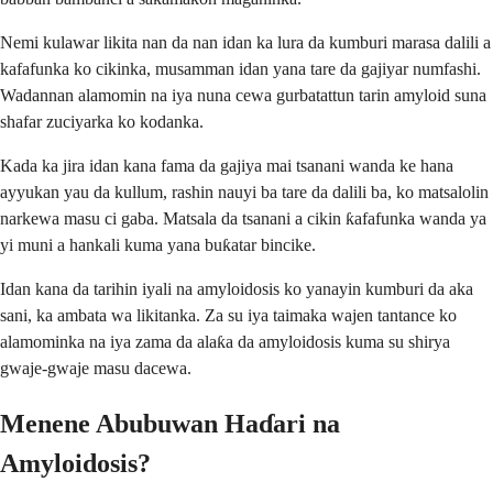
Nemi kulawar likita nan da nan idan ka lura da kumburi marasa dalili a
kafafunka ko cikinka, musamman idan yana tare da gajiyar numfashi.
Wadannan alamomin na iya nuna cewa gurbatattun tarin amyloid suna
shafar zuciyarka ko kodanka.
Kada ka jira idan kana fama da gajiya mai tsanani wanda ke hana
ayyukan yau da kullum, rashin nauyi ba tare da dalili ba, ko matsalolin
narkewa masu ci gaba. Matsala da tsanani a cikin ƙafafunka wanda ya
yi muni a hankali kuma yana buƙatar bincike.
Idan kana da tarihin iyali na amyloidosis ko yanayin kumburi da aka
sani, ka ambata wa likitanka. Za su iya taimaka wajen tantance ko
alamominka na iya zama da alaƙa da amyloidosis kuma su shirya
gwaje-gwaje masu dacewa.
Menene Abubuwan Haɗari na
Amyloidosis?