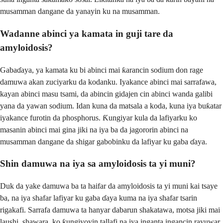
musamman dangane da yanayin ku na musamman.
Wadanne abinci ya kamata in guji tare da
amyloidosis?
Gabaɗaya, ya kamata ku bi abinci mai ƙarancin sodium don rage
damuwa akan zuciyarku da kodanku. Iyakance abinci mai sarrafawa,
kayan abinci masu tsami, da abincin gidajen cin abinci wanda galibi
yana da yawan sodium. Idan kuna da matsala a koda, kuna iya buƙatar
iyakance furotin da phosphorus. Ƙungiyar kula da lafiyarku ko
masanin abinci mai gina jiki na iya ba da jagororin abinci na
musamman dangane da shigar gabobinku da lafiyar ku gaba ɗaya.
Shin damuwa na iya sa amyloidosis ta yi muni?
Duk da yake damuwa ba ta haifar da amyloidosis ta yi muni kai tsaye
ba, na iya shafar lafiyar ku gaba ɗaya kuma na iya shafar tsarin
rigakafi. Sarrafa damuwa ta hanyar dabarun shakatawa, motsa jiki mai
laushi, shawara, ko ƙungiyoyin tallafi na iya inganta ingancin rayuwar