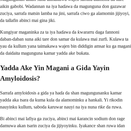
aikin gabobi. Wadannan na iya haɗawa da magunguna don gazawar
zuciya, sarrafa matsin lamba na jini, sarrafa ciwo ga alamomin jijiyoyi,
da tallafin abinci mai gina jiki.
Kungiyar maganinka za ta iya haɗawa da ƙwararru daga fannoni
daban-daban suna aiki tare don samar da kulawa mai zurfi. Kulawa ta
yau da kullum yana taimakawa wajen bin diddigin amsar ku ga magani
da daidaita magunguna kamar yadda ake buƙata.
Yadda Ake Yin Magani a Gida Yayin
Amyloidosis?
Sarrafa amyloidosis a gida ya haɗa da shan magungunanku kamar
yadda aka tsara da kuma kula da alamominku a hankali. Yi rikodin
nauyinku kullum, saboda ƙaruwar nauyi na iya nuna riƙe da ruwa.
Bi abinci mai lafiya ga zuciya, abinci mai ƙarancin sodium don rage
damuwa akan tsarin zuciya da jijiyoyinku. Iyakance shan ruwa idan