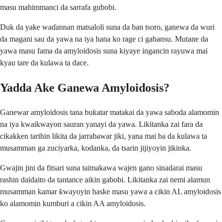
masu mahimmanci da sarrafa gubobi.
Duk da yake waɗannan matsaloli suna da ban tsoro, ganewa da wuri
da magani sau da yawa na iya hana ko rage ci gabansu. Mutane da
yawa masu fama da amyloidosis suna kiyaye ingancin rayuwa mai
kyau tare da kulawa ta dace.
Yadda Ake Ganewa Amyloidosis?
Ganewar amyloidosis tana buƙatar matakai da yawa saboda alamomin
na iya kwaikwayon sauran yanayi da yawa. Likitanka zai fara da
cikakken tarihin likita da jarrabawar jiki, yana mai ba da kulawa ta
musamman ga zuciyarka, kodanka, da tsarin jijiyoyin jikinka.
Gwajin jini da fitsari suna taimakawa wajen gano sinadarai masu
rashin daidaito da tantance aikin gabobi. Likitanka zai nemi alamun
musamman kamar ƙwayoyin haske masu yawa a cikin AL amyloidosis
ko alamomin kumburi a cikin AA amyloidosis.