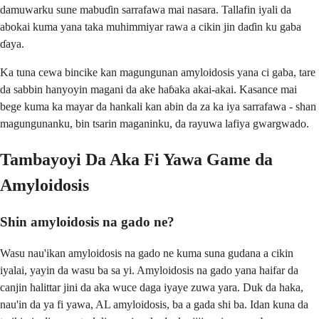
damuwarku sune mabuɗin sarrafawa mai nasara. Tallafin iyali da
abokai kuma yana taka muhimmiyar rawa a cikin jin daɗin ku gaba
ɗaya.
Ka tuna cewa bincike kan magungunan amyloidosis yana ci gaba, tare
da sabbin hanyoyin magani da ake haɓaka akai-akai. Kasance mai
bege kuma ka mayar da hankali kan abin da za ka iya sarrafawa - shan
magungunanku, bin tsarin maganinku, da rayuwa lafiya gwargwado.
Tambayoyi Da Aka Fi Yawa Game da
Amyloidosis
Shin amyloidosis na gado ne?
Wasu nau'ikan amyloidosis na gado ne kuma suna gudana a cikin
iyalai, yayin da wasu ba sa yi. Amyloidosis na gado yana haifar da
canjin halittar jini da aka wuce daga iyaye zuwa yara. Duk da haka,
nau'in da ya fi yawa, AL amyloidosis, ba a gada shi ba. Idan kuna da