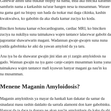
Ganewar ainihi tana buƙatar biopsy na nama, inda aka bincika ƙaramin
samfurin nama a ƙarƙashin na'urar hangen nesa ta musamman. Wurare
na gama gari na biopsy sun haɗa da tsokar mai daga cikinka, kashin
kwakwalwa, ko gabobin da aka shafa kamar zuciya ko koda.
Binciken hotuna kamar echocardiograms, cardiac MRI, ko binciken
zuciya na nukiliya suna taimakawa wajen tantance lalacewar gabobi da
jagorantar shawarwarin magani. Wadannan gwaje-gwajen suna nuna
yadda gabobinka ke aiki da yawan amyloid da ya taru.
Ana iya ba da shawarar gwajin jini idan an yi zargin amyloidosis na
gado. Wannan gwajin na iya gano canje-canjen musamman kuma yana
taimakawa wajen tantance mafi kyawun hanyar magani ga nau'in ku
na musamman.
Menene Maganin Amyloidosis?
Maganin amyloidosis ya mayar da hankali kan dakatar da samar da
sinadarai masu rashin daidaito da sarrafa alamomi don kare gabobinku.
Hanyar da ta dace ta dogara ne akan nau'in amyloidosis da kake da shi