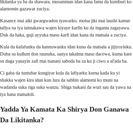
likitanka ya ba da shawara, musamman idan kana fama da kumburi ko
alamomin gazawar zuciya.
Kasance mai aiki gwargwadon iyawarku. motsa jiki mai laushi kamar
tafiya na iya taimakawa wajen kiyaye ƙarfin ku da inganta zagayawa.
Duk da haka, guji ayyuka masu ƙarfi idan kana da matsala a zuciya.
Kula da ƙafafunku da hannuwanku idan kuna da matsala a jijiyoyinku.
Duba su kullum don raunuka, sanya takalma masu dacewa, kuma kare
su daga yanayin zafi mai tsanani saboda ba za ku ji ciwo a al'ada ba.
Ci gaba da tuntuɓar ƙungiyar kula da lafiyarku kuma kada ku yi
shakka wajen kira idan kun lura da sabbin alamomi ko muni na
waɗanda suka riga suka wanzu. Shiga tsakani da wuri sau da yawa na
iya hana matsaloli.
Yadda Ya Kamata Ka Shirya Don Ganawa
Da Likitanka?