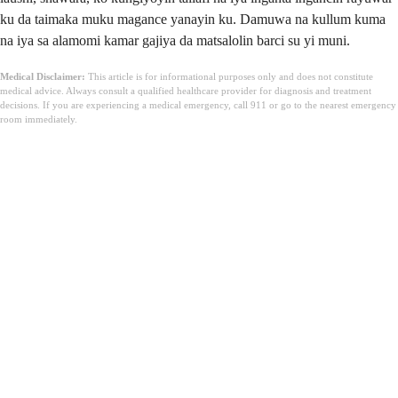
ku da taimaka muku magance yanayin ku. Damuwa na kullum kuma
na iya sa alamomi kamar gajiya da matsalolin barci su yi muni.
Medical Disclaimer:
This article is for informational purposes only and does not constitute
medical advice. Always consult a qualified healthcare provider for diagnosis and treatment
decisions. If you are experiencing a medical emergency, call 911 or go to the nearest emergency
room immediately.