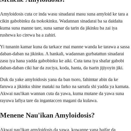
Amyloidosis cuta ce inda wasu sinadarai masu suna amyloid ke tara a
cikin gabobinku da tsokokinku. Wadannan sinadarai ba sa daidaita
kuma suna manne tare, suna samar da tarin da jikinku ba zai iya
rushewa ko cirewa ba a zahiri.
Yi tunanin kamar kuna da tarkace mai manne wanda ke tarawa a sassa
daban-daban na jikinku. A hankali, wadannan gurbatattun sinadarai
zasu iya hana yadda gabobinku ke aiki. Cuta tana iya shafar gabobi
daban-daban ciki har da zuciya, koda, hanta, da tsarin jijiyoyin jiki.
Duk da yake amyloidosis yana da ban tsoro, fahimtar abin da ke
faruwa a jikinku shine mataki na farko na sarrafa shi yadda ya kamata.
Akwai nau'ikan wannan cuta da yawa, kuma mutane da yawa suna
rayuwa lafiya tare da ingantaccen magani da kulawa.
Menene Nau'ikan Amyloidosis?
Akwai nau'ikan amyloidosis da yawa, kowanne yana haifar da