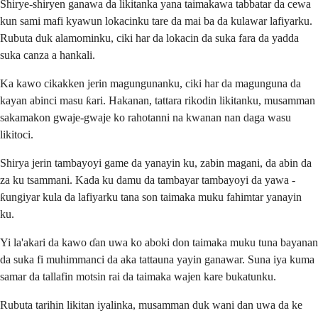
Shirye-shiryen ganawa da likitanka yana taimakawa tabbatar da cewa
kun sami mafi kyawun lokacinku tare da mai ba da kulawar lafiyarku.
Rubuta duk alamominku, ciki har da lokacin da suka fara da yadda
suka canza a hankali.
Ka kawo cikakken jerin magungunanku, ciki har da magunguna da
kayan abinci masu ƙari. Hakanan, tattara rikodin likitanku, musamman
sakamakon gwaje-gwaje ko rahotanni na kwanan nan daga wasu
likitoci.
Shirya jerin tambayoyi game da yanayin ku, zabin magani, da abin da
za ku tsammani. Kada ku damu da tambayar tambayoyi da yawa -
ƙungiyar kula da lafiyarku tana son taimaka muku fahimtar yanayin
ku.
Yi la'akari da kawo ɗan uwa ko aboki don taimaka muku tuna bayanan
da suka fi muhimmanci da aka tattauna yayin ganawar. Suna iya kuma
samar da tallafin motsin rai da taimaka wajen kare bukatunku.
Rubuta tarihin likitan iyalinka, musamman duk wani dan uwa da ke