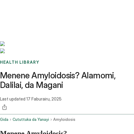
Benchmarks
Stories
FAQ
Sign up / Log in
HEALTH LIBRARY
Menene Amyloidosis? Alamomi,
Dalilai, da Magani
Last updated
17 Faburairu, 2025
Gida
Cututtuka da Yanayi
Amyloidosis
Menene Amyloidosis?