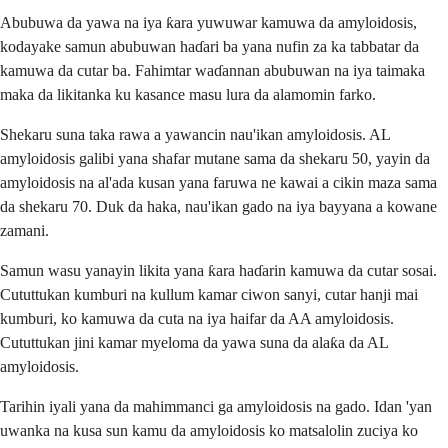
Abubuwa da yawa na iya ƙara yuwuwar kamuwa da amyloidosis,
kodayake samun abubuwan haɗari ba yana nufin za ka tabbatar da
kamuwa da cutar ba. Fahimtar waɗannan abubuwan na iya taimaka
maka da likitanka ku kasance masu lura da alamomin farko.
Shekaru suna taka rawa a yawancin nau'ikan amyloidosis. AL
amyloidosis galibi yana shafar mutane sama da shekaru 50, yayin da
amyloidosis na al'ada kusan yana faruwa ne kawai a cikin maza sama
da shekaru 70. Duk da haka, nau'ikan gado na iya bayyana a kowane
zamani.
Samun wasu yanayin likita yana ƙara haɗarin kamuwa da cutar sosai.
Cututtukan kumburi na kullum kamar ciwon sanyi, cutar hanji mai
kumburi, ko kamuwa da cuta na iya haifar da AA amyloidosis.
Cututtukan jini kamar myeloma da yawa suna da alaƙa da AL
amyloidosis.
Tarihin iyali yana da mahimmanci ga amyloidosis na gado. Idan 'yan
uwanka na kusa sun kamu da amyloidosis ko matsalolin zuciya ko