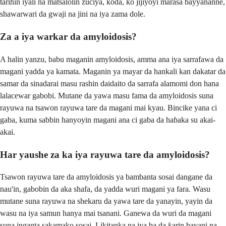
tarihin iyali na matsalolin zuciya, koda, ko jijiyoyi marasa bayyananne,
shawarwari da gwaji na jini na iya zama dole.
Za a iya warkar da amyloidosis?
A halin yanzu, babu maganin amyloidosis, amma ana iya sarrafawa da
magani yadda ya kamata. Maganin ya mayar da hankali kan dakatar da
samar da sinadarai masu rashin daidaito da sarrafa alamomi don hana
lalacewar gabobi. Mutane da yawa masu fama da amyloidosis suna
rayuwa na tsawon rayuwa tare da magani mai kyau. Bincike yana ci
gaba, kuma sabbin hanyoyin magani ana ci gaba da haɓaka su akai-
akai.
Har yaushe za ka iya rayuwa tare da amyloidosis?
Tsawon rayuwa tare da amyloidosis ya bambanta sosai dangane da
nau'in, gabobin da aka shafa, da yadda wuri magani ya fara. Wasu
mutane suna rayuwa na shekaru da yawa tare da yanayin, yayin da
wasu na iya samun hanya mai tsanani. Ganewa da wuri da magani
suna inganta sakamako sosai. Likitanka na iya ba da ƙarin bayani na