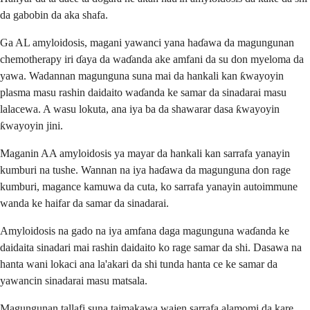
da gabobin da aka shafa.
Ga AL amyloidosis, magani yawanci yana haɗawa da magungunan
chemotherapy iri ɗaya da waɗanda ake amfani da su don myeloma da
yawa. Wadannan magunguna suna mai da hankali kan ƙwayoyin
plasma masu rashin daidaito waɗanda ke samar da sinadarai masu
lalacewa. A wasu lokuta, ana iya ba da shawarar dasa ƙwayoyin
ƙwayoyin jini.
Maganin AA amyloidosis ya mayar da hankali kan sarrafa yanayin
kumburi na tushe. Wannan na iya haɗawa da magunguna don rage
kumburi, magance kamuwa da cuta, ko sarrafa yanayin autoimmune
wanda ke haifar da samar da sinadarai.
Amyloidosis na gado na iya amfana daga magunguna waɗanda ke
daidaita sinadari mai rashin daidaito ko rage samar da shi. Dasawa na
hanta wani lokaci ana la'akari da shi tunda hanta ce ke samar da
yawancin sinadarai masu matsala.
Magungunan tallafi suna taimakawa wajen sarrafa alamomi da kare