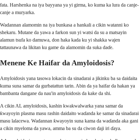
fata. Harshenka na iya bayyana ya yi girma, ko kuma ka lura da canje-
canje a muryarka.
Wadannan alamomin na iya bunkasa a hankali a cikin watanni ko
shekaru. Mutane da yawa a farkon sun yi watsi da su a matsayin
alamun tsufa ko damuwa, don haka kada ku yi shakka wajen
tattaunawa da likitan ku game da alamomin da suka daɗe.
Menene Ke Haifar da Amyloidosis?
Amyloidosis yana tasowa lokacin da sinadarai a jikinku ba sa daidaita
kuma suna samar da gurbatattun tarin. Abin da ya haifar da hakan ya
bambanta dangane da nau'in amyloidosis da kake da shi.
A cikin AL amyloidosis, kashin kwakwalwarka yana samar da
ƙwayoyin plasma masu rashin daidaito waɗanda ke samar da sinadarai
masu lalacewa. Wadannan ƙwayoyin suna kama da waɗanda aka gani
a cikin myeloma da yawa, amma ba su da ciwon daji iri ɗaya.