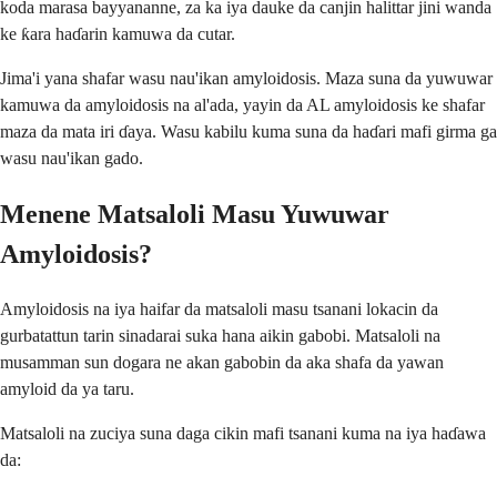
koda marasa bayyananne, za ka iya dauke da canjin halittar jini wanda
ke ƙara haɗarin kamuwa da cutar.
Jima'i yana shafar wasu nau'ikan amyloidosis. Maza suna da yuwuwar
kamuwa da amyloidosis na al'ada, yayin da AL amyloidosis ke shafar
maza da mata iri ɗaya. Wasu kabilu kuma suna da haɗari mafi girma ga
wasu nau'ikan gado.
Menene Matsaloli Masu Yuwuwar
Amyloidosis?
Amyloidosis na iya haifar da matsaloli masu tsanani lokacin da
gurbatattun tarin sinadarai suka hana aikin gabobi. Matsaloli na
musamman sun dogara ne akan gabobin da aka shafa da yawan
amyloid da ya taru.
Matsaloli na zuciya suna daga cikin mafi tsanani kuma na iya haɗawa
da: