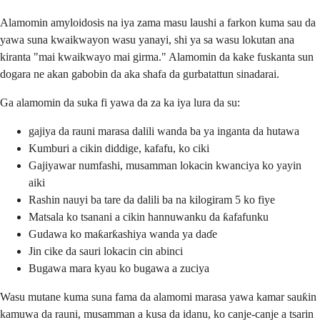
Alamomin amyloidosis na iya zama masu laushi a farkon kuma sau da
yawa suna kwaikwayon wasu yanayi, shi ya sa wasu lokutan ana
kiranta "mai kwaikwayo mai girma." Alamomin da kake fuskanta sun
dogara ne akan gabobin da aka shafa da gurbatattun sinadarai.
Ga alamomin da suka fi yawa da za ka iya lura da su:
gajiya da rauni marasa dalili wanda ba ya inganta da hutawa
Kumburi a cikin diddige, kafafu, ko ciki
Gajiyawar numfashi, musamman lokacin kwanciya ko yayin
aiki
Rashin nauyi ba tare da dalili ba na kilogiram 5 ko fiye
Matsala ko tsanani a cikin hannuwanku da ƙafafunku
Gudawa ko maƙarƙashiya wanda ya daɗe
Jin cike da sauri lokacin cin abinci
Bugawa mara kyau ko bugawa a zuciya
Wasu mutane kuma suna fama da alamomi marasa yawa kamar sauƙin
kamuwa da rauni, musamman a kusa da idanu, ko canje-canje a tsarin