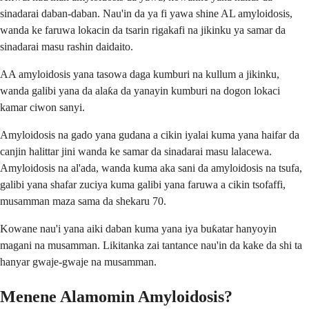
sinadarai daban-daban. Nau'in da ya fi yawa shine AL amyloidosis,
wanda ke faruwa lokacin da tsarin rigakafi na jikinku ya samar da
sinadarai masu rashin daidaito.
AA amyloidosis yana tasowa daga kumburi na kullum a jikinku,
wanda galibi yana da alaƙa da yanayin kumburi na dogon lokaci
kamar ciwon sanyi.
Amyloidosis na gado yana gudana a cikin iyalai kuma yana haifar da
canjin halittar jini wanda ke samar da sinadarai masu lalacewa.
Amyloidosis na al'ada, wanda kuma aka sani da amyloidosis na tsufa,
galibi yana shafar zuciya kuma galibi yana faruwa a cikin tsofaffi,
musamman maza sama da shekaru 70.
Kowane nau'i yana aiki daban kuma yana iya buƙatar hanyoyin
magani na musamman. Likitanka zai tantance nau'in da kake da shi ta
hanyar gwaje-gwaje na musamman.
Menene Alamomin Amyloidosis?